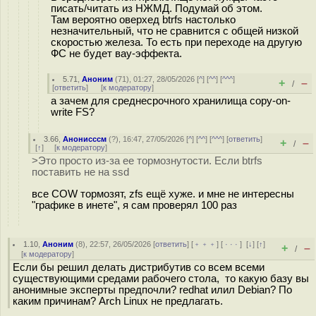
писать/читать из НЖМД. Подумай об этом.
Там вероятно оверхед btrfs настолько
незначительный, что не сравнится с общей низкой
скоростью железа. То есть при переходе на другую
ФС не будет вау-эффекта.
5.71
,
Аноним
(
71
), 01:27, 28/05/2026 [
^
] [
^^
] [
^^^
]
+
–
/
[
ответить
]
[
к модератору
]
а зачем для среднесрочного хранилища copy-on-
write FS?
3.66
,
Анонисссм
(
?
), 16:47, 27/05/2026 [
^
] [
^^
] [
^^^
] [
ответить
]
+
–
/
[
↑
] [
к модератору
]
>Это просто из-за ее тормознутости. Если btrfs
поставить не на ssd
все COW тормозят, zfs ещё хуже. и мне не интересны
"графике в инете", я сам проверял 100 раз
1.10
,
Аноним
(
8
), 22:57, 26/05/2026 [
ответить
] [
﹢﹢﹢
] [
· · ·
]
[
↓
] [
↑
]
+
–
/
[
к модератору
]
Если бы решил делать дистрибутив со всем всеми
существующими средами рабочего стола, то какую базу вы
анонимные эксперты предпочли? redhat илил Debian? По
каким причинам? Arch Linux не предлагать.