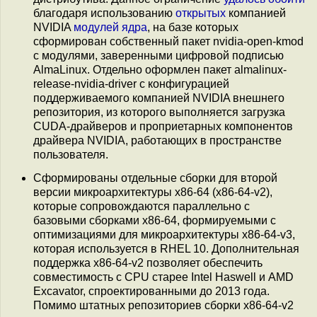
благодаря использованию
открытых
компанией
NVIDIA
модулей ядра
, на базе которых
сформирован собственный пакет nvidia-open-kmod
с модулями, заверенными цифровой подписью
AlmaLinux. Отдельно оформлен пакет almalinux-
release-nvidia-driver с конфигурацией
поддерживаемого компанией NVIDIA внешнего
репозитория, из которого выполняется загрузка
CUDA-драйверов и проприетарных компонентов
драйвера NVIDIA, работающих в пространстве
пользователя.
Сформированы отдельные сборки для второй
версии микроархитектуры x86-64 (x86-64-v2),
которые сопровождаются параллельно с
базовыми сборками x86-64, формируемыми с
оптимизациями для микроархитектуры x86-64-v3,
которая используется в RHEL 10. Дополнительная
поддержка x86-64-v2 позволяет обеспечить
совместимость с CPU старее Intel Haswell и AMD
Excavator, спроектированными до 2013 года.
Помимо штатных репозиториев сборки x86-64-v2