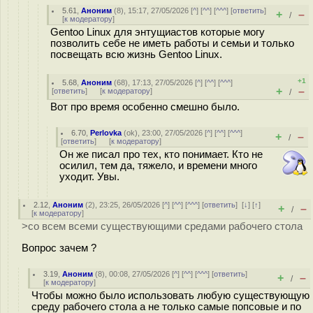
5.61
,
Аноним
(
8
), 15:17, 27/05/2026 [
^
] [
^^
] [
^^^
] [
ответить
]
+
–
/
[
к модератору
]
Gentoo Linux для энтущиастов которые могу
позволить себе не иметь работы и семьи и только
посвещать всю жизнь Gentoo Linux.
+1
5.68
,
Аноним
(
68
), 17:13, 27/05/2026 [
^
] [
^^
] [
^^^
]
+
–
[
ответить
]
[
к модератору
]
/
Вот про время особенно смешно было.
6.70
,
Perlovka
(
ok
), 23:00, 27/05/2026 [
^
] [
^^
] [
^^^
]
+
–
/
[
ответить
]
[
к модератору
]
Он же писал про тех, кто понимает. Кто не
осилил, тем да, тяжело, и времени много
уходит. Увы.
2.12
,
Аноним
(
2
), 23:25, 26/05/2026 [
^
] [
^^
] [
^^^
] [
ответить
]
[
↓
] [
↑
]
+
–
/
[
к модератору
]
>со всем всеми существующими средами рабочего стола
Вопрос зачем ?
3.19
,
Аноним
(
8
), 00:08, 27/05/2026 [
^
] [
^^
] [
^^^
] [
ответить
]
+
–
/
[
к модератору
]
Чтобы можно было использовать любую существующую
среду рабочего стола а не только самые попсовые и по