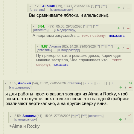
7.79
,
Аноним
(
79
), 13:41, 28/05/2026 [
^
] [
^^
] [
^^^
]
+
–
/
[
ответить
]
[
к модератору
]
Вы сравниваете яблоки, и апельсины).
8.84
,
_
(
??
), 05:05, 29/05/2026 [
^
] [
^^
] [
^^^
]
+
–
/
[
ответить
]
[
к модератору
]
А нада ыми закусыв0ть ...
текст свёрнут,
показать
9.87
,
Аноним
(
82
), 14:28, 29/05/2026 [
^
] [
^^
] [
^^^
]
+
–
/
[
ответить
]
[
к модератору
]
Ну примерно, как в рекламе досок, Кароч едет
машина застряла, Чел спрашивает что...
текст
свёрнут,
показать
+1
1.55
,
Аноним
(
54
), 13:12, 27/05/2026 [
ответить
] [
﹢﹢﹢
] [
· · ·
]
[
↓
] [
↑
]
+
–
[
к модератору
]
/
я для работы просто развел зоопарк из Alma и Rocky, чтоб
понять что лучше. пока только понял что на одной фабрике
разливают вертикально, а на другой сверху вниз.
–1
2.59
,
Аноним
(
41
), 15:08, 27/05/2026 [
^
] [
^^
] [
^^^
] [
ответить
]
+
–
[
к модератору
]
/
>Alma и Rocky