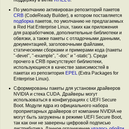
По умолчанию активирован репозиторий пакетов
CRB
(CodeReady Builder), в котором поставляется
подборка
пакетов, по умолчанию не предлагаемых
в Red Hat Enterprise Linux, таких как приложения
для разработчиков, дополнительные библиотеки и
обвязки, а также пакеты с отладочными данными,
документацией, заголовочными файлами,
статическими сборками и примерами кода (пакеты
"-devel", "-example", "-doc" и "-static"). Среди
прочего в CRB присутствуют библиотеки,
использующиеся в качестве зависимостей в
пакетах из репозитория
EPEL
(Extra Packages for
Enterprise Linux).
Cформированы пакеты для установки драйверов
NVIDIA и стека CUDA. Драйверы могут
использоваться в конфигурациях с UEFI Secure
Boot. Модули ядра из официального набора
проприетарных драйверов от компании NVIDIA не
могут быть загружены в режиме UEFI Secure Boot,
так как они не заверены цифровой подписью
дистрибутива. Данное ограничение
удалось обойти