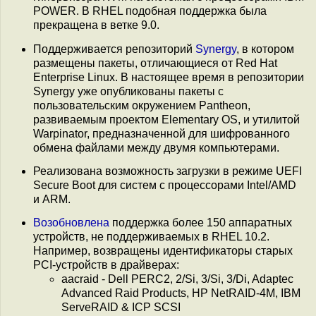
POWER. В RHEL подобная поддержка была
прекращена в ветке 9.0.
Поддерживается репозиторий
Synergy
, в котором
размещены пакеты, отличающиеся от Red Hat
Enterprise Linux. В настоящее время в репозитории
Synergy уже опубликованы пакеты c
пользовательским окружением Pantheon,
развиваемым проектом Elementary OS, и утилитой
Warpinator, предназначенной для шифрованного
обмена файлами между двумя компьютерами.
Реализована возможность загрузки в режиме UEFI
Secure Boot для систем с процессорами Intel/AMD
и ARM.
Возобновлена
поддержка более 150 аппаратных
устройств, не поддерживаемых в RHEL 10.2.
Например, возвращены идентификаторы старых
PCI-устройств в драйверах:
aacraid - Dell PERC2, 2/Si, 3/Si, 3/Di, Adaptec
Advanced Raid Products, HP NetRAID-4M, IBM
ServeRAID & ICP SCSI