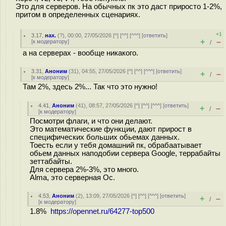
Это для серверов. На обычных пк это даст приросто 1-2%,
притом в определенных сценариях.
+1
3.17
,
нах.
(
?
), 00:00, 27/05/2026 [
^
] [
^^
] [
^^^
] [
ответить
]
+
–
[
к модератору
]
/
а на серверах - вообще никакого.
3.31
,
Аноним
(
31
), 04:55, 27/05/2026 [
^
] [
^^
] [
^^^
] [
ответить
]
+
–
/
[
к модератору
]
Там 2%, здесь 2%... Так что это нужно!
4.41
,
Аноним
(
41
), 08:57, 27/05/2026 [
^
] [
^^
] [
^^^
] [
ответить
]
+
–
/
[
к модератору
]
Посмотри флаги, и что они делают.
Это математические функции, дают прирост в
специфических больших обьемах данных.
Тоесть если у тебя домашний пк, обрабаатывает
обьем данных наподобии сервера Google, террабайты
зеттабайты.
Для сервера 2%-3%, это много.
Alma, это серверная Ос.
4.53
,
Аноним
(
2
), 13:09, 27/05/2026 [
^
] [
^^
] [
^^^
] [
ответить
]
+
–
/
[
к модератору
]
1.8%
https://opennet.ru/64277-top500