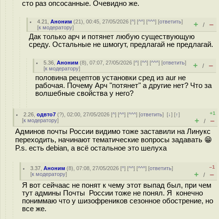
сто раз опсосанные. Очевидно же.
4.21
,
Аноним
(
21
), 00:45, 27/05/2026 [
^
] [
^^
] [
^^^
] [
ответить
]
+
–
/
[
к модератору
]
Дак только арч и потянет любую существующую
среду. Остальные не шмогут, предлагай не предлагай.
5.36
,
Аноним
(
8
), 07:07, 27/05/2026 [
^
] [
^^
] [
^^^
] [
ответить
]
+
–
/
[
к модератору
]
половина рецептов установки сред из aur не
рабочая. Почему Арч "потянет" а другие нет? Что за
волшебные свойства у него?
+1
2.26
,
одвто7
(
?
), 02:00, 27/05/2026 [
^
] [
^^
] [
^^^
] [
ответить
]
[
↓
] [
↑
]
+
–
[
к модератору
]
/
Админов почты России видимо тоже заставили на Линукс
переходить, начинают тематические вопросы задавать 😁
P.s. есть debian, а всё остальное это шелуха
–1
3.37
,
Аноним
(
8
), 07:08, 27/05/2026 [
^
] [
^^
] [
^^^
] [
ответить
]
+
–
[
к модератору
]
/
Я вот сейчаас не понят к чему этот выпад был, при чем
тут админы Почты России тоже не понял. Я конечно
пониммаю что у шизофреников сезонное обострение, но
все же.