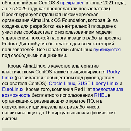
обновлений для CentOS 8
прекращён
в конце 2021 года,
а не в 2029 году, как предполагали пользователи).
Проект курирует отдельная некоммерческая
организация AlmaLinux OS Foundation, которая была
создана для разработки на нейтральной площадке с
участием сообщества и c использованием модели
управления, похожей на организацию работы проекта
Fedora. Дистрибутив бесплатен для всех категорий
пользователей. Все наработки AlmaLinux
публикуются
под свободными лицензиями.
Кроме AlmaLinux, в качестве альтернатив
классическому CentOS также позиционируются
Rocky
Linux
(развивается сообществом под руководством
основателя CentOS),
Oracle Linux
,
SUSE Liberty Linux
и
EuroLinux
. Кроме того, компания Red Hat
предоставила
возможность
бесплатного использования
RHEL
в
организациях, развивающих открытое ПО, и в
окружениях индивидуальных разработчиков,
насчитывающих до 16 виртуальных или физических
систем.