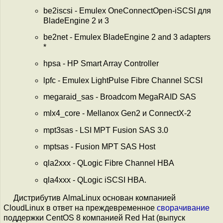
be2iscsi - Emulex OneConnectOpen-iSCSI для
BladeEngine 2 и 3
be2net - Emulex BladeEngine 2 and 3 adapters
*
hpsa - HP Smart Array Controller
lpfc - Emulex LightPulse Fibre Channel SCSI
megaraid_sas - Broadcom MegaRAID SAS
mlx4_core - Mellanox Gen2 и ConnectX-2
mpt3sas - LSI MPT Fusion SAS 3.0
mptsas - Fusion MPT SAS Host
qla2xxx - QLogic Fibre Channel HBA
qla4xxx - QLogic iSCSI HBA.
Дистрибутив AlmaLinux основан компанией
CloudLinux в ответ на преждевременное
сворачивание
поддержки CentOS 8 компанией Red Hat (выпуск