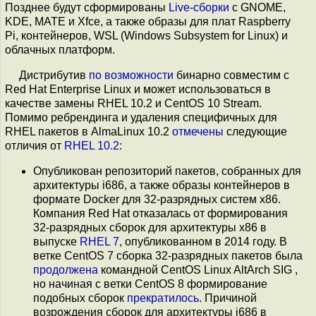
Позднее будут сформированы
Live-сборки
с GNOME,
KDE, MATE и Xfce, а также образы для плат Raspberry
Pi, контейнеров, WSL (Windows Subsystem for Linux) и
облачных платформ.
Дистрибутив
по возможности
бинарно совместим с
Red Hat Enterprise Linux и может использоваться в
качестве замены RHEL 10.2 и CentOS 10 Stream.
Помимо ребрендинга и удаления специфичных для
RHEL пакетов в AlmaLinux 10.2
отмечены
следующие
отличия от
RHEL 10.2
:
Опубликован репозиторий пакетов, собранных для
архитектуры i686, а также образы контейнеров в
формате Docker для 32-разрядных систем x86.
Компания Red Hat отказалась от формирования
32-разрядных сборок для архитектуры x86 в
выпуске
RHEL 7
, опубликованном в 2014 году. В
ветке CentOS 7 сборка 32-разрядных пакетов была
продолжена
командной CentOS Linux AltArch SIG ,
но начиная с ветки CentOS 8 формирование
подобных сборок
прекратилось
. Причиной
возрождения сборок для архитектуры i686 в