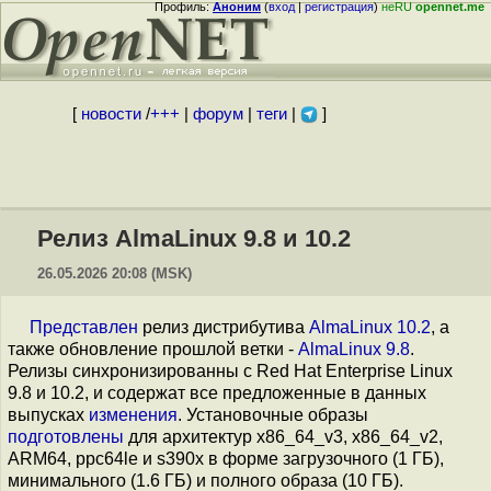
Профиль:
Аноним
(
вход
|
регистрация
)
неRU
opennet.me
[
новости
/
+++
|
форум
|
теги
|
]
Релиз AlmaLinux 9.8 и 10.2
26.05.2026 20:08 (MSK)
Представлен
релиз дистрибутива
AlmaLinux 10.2
, а
также обновление прошлой ветки -
AlmaLinux 9.8
.
Релизы синхронизированны c Red Hat Enterprise Linux
9.8 и 10.2, и содержат все предложенные в данных
выпусках
изменения
. Установочные образы
подготовлены
для архитектур x86_64_v3, x86_64_v2,
ARM64, ppc64le и s390x в форме загрузочного (1 ГБ),
минимального (1.6 ГБ) и полного образа (10 ГБ).