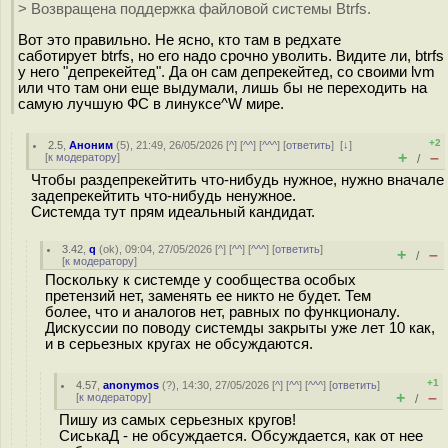
> Возвращена поддержка файловой системы Btrfs.
Вот это правильно. Не ясно, кто там в редхате
саботирует btrfs, но его надо срочно уволить. Видите ли, btrfs
у него "депрекейтед". Да он сам депрекейтед, со своими lvm
или что там они еще выдумали, лишь бы не переходить на
самую лучшую ФС в линуксе^W мире.
+2
2.5
,
Аноним
(
5
), 21:49, 26/05/2026 [
^
] [
^^
] [
^^^
] [
ответить
]
[
↓
]
+
–
[
к модератору
]
/
Чтобы раздепрекейтить что-нибудь нужное, нужно вначале
задепрекейтить что-нибудь ненужное.
Системда тут прям идеальный кандидат.
3.42
,
q
(
ok
), 09:04, 27/05/2026 [
^
] [
^^
] [
^^^
] [
ответить
]
+
–
/
[
к модератору
]
Поскольку к системде у сообщества особых
претензий нет, заменять ее никто не будет. Тем
более, что и аналогов нет, равных по функционалу.
Дискуссии по поводу системды закрыты уже лет 10 как,
и в серьезных кругах не обсуждаются.
+1
4.57
,
anonymos
(
?
), 14:30, 27/05/2026 [
^
] [
^^
] [
^^^
] [
ответить
]
+
–
[
к модератору
]
/
Пишу из самых серьезных кругов!
СиськаД - не обсуждается. Обсуждается, как от нее