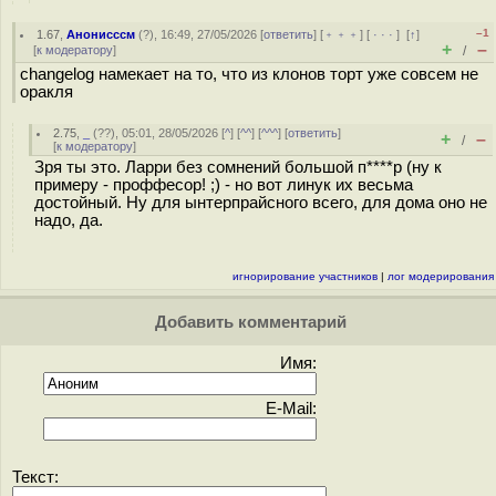
–1
1.67
,
Анонисссм
(
?
), 16:49, 27/05/2026 [
ответить
] [
﹢﹢﹢
] [
· · ·
]
[
↑
]
+
–
[
к модератору
]
/
changelog намекает на то, что из клонов торт уже совсем не
оракля
2.75
,
_
(
??
), 05:01, 28/05/2026 [
^
] [
^^
] [
^^^
] [
ответить
]
+
–
/
[
к модератору
]
Зря ты это. Ларри без сомнений большой п****р (ну к
примеру - проффесор! ;) - но вот линук их весьма
достойный. Ну для ынтерпрайсного всего, для дома оно не
надо, да.
игнорирование участников
|
лог модерирования
Добавить комментарий
Имя:
E-Mail:
Текст: