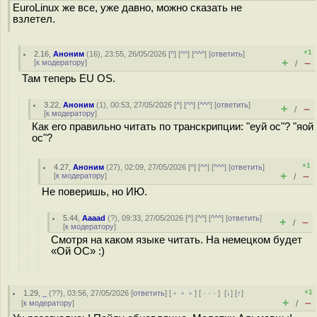
EuroLinux же все, уже давно, можно сказать не
взлетел.
+1
2.16
,
Аноним
(
16
), 23:55, 26/05/2026 [
^
] [
^^
] [
^^^
] [
ответить
]
+
–
[
к модератору
]
/
Там теперь EU OS.
3.22
,
Аноним
(
1
), 00:53, 27/05/2026 [
^
] [
^^
] [
^^^
] [
ответить
]
+
–
/
[
к модератору
]
Как его правильно читать по транскрипции: "еуй ос"? "яой
ос"?
+1
4.27
,
Аноним
(
27
), 02:09, 27/05/2026 [
^
] [
^^
] [
^^^
] [
ответить
]
+
–
[
к модератору
]
/
Не поверишь, но ИЮ.
5.44
,
Aaaad
(
?
), 09:33, 27/05/2026 [
^
] [
^^
] [
^^^
] [
ответить
]
+
–
/
[
к модератору
]
Смотря на каком языке читать. На немецком будет
«Ой ОС» :)
+1
1.29
,
_
(
??
), 03:56, 27/05/2026 [
ответить
] [
﹢﹢﹢
] [
· · ·
]
[
↓
] [
↑
]
+
–
[
к модератору
]
/