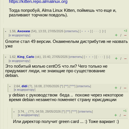
https://kitten.repo.almalinux.org
Тогда попробуй, Alma Linux Kitten, поймешь что еще и,
разливают торчком повдоль).
+2
1.56
,
Аноним
(
54
), 13:33, 27/05/2026 [
ответить
] [
﹢﹢﹢
] [
· · ·
]
[
↑
]
+
–
[
к модератору
]
/
Gnome стал 49 версии. Окаменелым дистрибутив не назвать
уже
1.62
,
King_Carlo
(
ok
), 15:40, 27/05/2026 [
ответить
] [
﹢﹢﹢
] [
· · ·
]
[
↓
]
+
–
/
[
к модератору
]
Это побитый молью centOS что ли? Чего только не
придумают люди, не знающие про существование
debian.
2.64
,
didi
(
?
), 16:08, 27/05/2026 [
^
] [
^^
] [
^^^
] [
ответить
]
+
–
/
[
к модератору
]
у debian с руководством беда .. похоже через некоторое
время debian незаметно поменяет страну юрисдикции
+1
3.74
,
_
(
??
), 04:59, 28/05/2026 [
^
] [
^^
] [
^^^
] [
ответить
]
+
–
[
к модератору
]
/
Или директор получит green card ... :) Тоже вариант :)