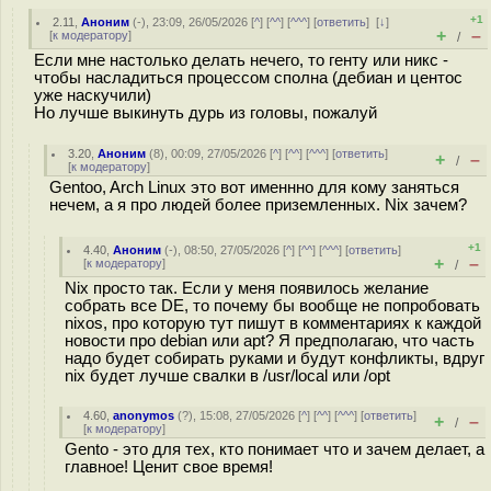
+1
2.11
,
Аноним
(
-
), 23:09, 26/05/2026 [
^
] [
^^
] [
^^^
] [
ответить
]
[
↓
]
+
–
[
к модератору
]
/
Если мне настолько делать нечего, то генту или никс -
чтобы насладиться процессом сполна (дебиан и центос
уже наскучили)
Но лучше выкинуть дурь из головы, пожалуй
3.20
,
Аноним
(
8
), 00:09, 27/05/2026 [
^
] [
^^
] [
^^^
] [
ответить
]
+
–
/
[
к модератору
]
Gentoo, Arch Linux это вот именнно для кому заняться
нечем, а я про людей более приземленных. Nix зачем?
+1
4.40
,
Аноним
(
-
), 08:50, 27/05/2026 [
^
] [
^^
] [
^^^
] [
ответить
]
+
–
[
к модератору
]
/
Nix просто так. Если у меня появилось желание
собрать все DE, то почему бы вообще не попробовать
nixos, про которую тут пишут в комментариях к каждой
новости про debian или apt? Я предполагаю, что часть
надо будет собирать руками и будут конфликты, вдруг
nix будет лучше свалки в /usr/local или /opt
4.60
,
anonymos
(
?
), 15:08, 27/05/2026 [
^
] [
^^
] [
^^^
] [
ответить
]
+
–
/
[
к модератору
]
Gento - это для тех, кто понимает что и зачем делает, а
главное! Ценит свое время!