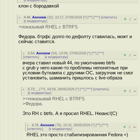
[
к модератору
]
клон с бородавкой
4.46
,
Аноним
(
32
), 10:17, 27/05/2026 [
^
] [
^^
] [
^^^
] [
ответить
]
+
–
/
[
к модератору
]
>показывай RHEL с BTRFS
Федора. бтрфс долго по дефолту ставилась, можт и
сейчас ставится.
5.54
,
Аноним
(
54
), 13:09, 27/05/2026 [
^
] [
^^
] [
^^^
]
+
–
/
[
ответить
]
[
к модератору
]
вчера ставил новый 44, по умолчанию btrfs
с grub у него какие-то проблемы непонятные при
условии буткампа с другими ОС, загрузчик не смог
установить, шаманить пришлось с live-образа
5.73
,
_
(
??
), 04:58, 28/05/2026 [
^
] [
^^
] [
^^^
] [
ответить
]
+
–
/
[
к модератору
]
>>показывай RHEL с BTRFS
>Федора.
Это RH с btrfs. А я просил RHEL. Нюанс!(С)
6.76
,
Аноним
(
76
), 10:32, 28/05/2026 [
^
] [
^^
] [
^^^
]
+
–
/
[
ответить
]
[
к модератору
]
RHEL это просто стабилизированная Fedora =)