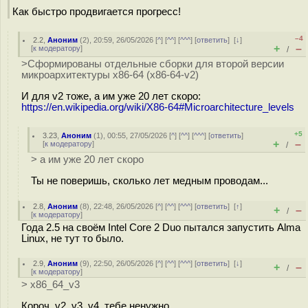
Как быстро продвигается прогресс!
–4
2.2
,
Аноним
(
2
), 20:59, 26/05/2026 [
^
] [
^^
] [
^^^
] [
ответить
]
[
↓
]
+
–
[
к модератору
]
/
>Сформированы отдельные сборки для второй версии
микроархитектуры x86-64 (x86-64-v2)
И для v2 тоже, а им уже 20 лет скоро:
https://en.wikipedia.org/wiki/X86-64#Microarchitecture_levels
+5
3.23
,
Аноним
(
1
), 00:55, 27/05/2026 [
^
] [
^^
] [
^^^
] [
ответить
]
+
–
[
к модератору
]
/
> а им уже 20 лет скоро
Ты не поверишь, сколько лет медным проводам...
2.8
,
Аноним
(
8
), 22:48, 26/05/2026 [
^
] [
^^
] [
^^^
] [
ответить
]
[
↑
]
+
–
/
[
к модератору
]
Года 2.5 на своём Intel Core 2 Duo пытался запустить Alma
Linux, не тут то было.
2.9
,
Аноним
(
9
), 22:50, 26/05/2026 [
^
] [
^^
] [
^^^
] [
ответить
]
[
↓
]
+
–
/
[
к модератору
]
> x86_64_v3
Короч, v2, v3, v4, тебе ненужно.