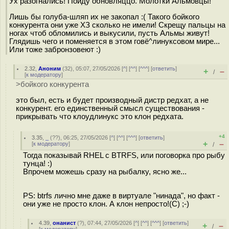
Ух разогнались! Пойду обновляццо. Молотки Альмовцы!
Лишь бы голуба-шляп их не закопал :( Такого бойкого
конкурента они уже ХЗ сколько не имели! Скрещу пальцы на
ногах чтоб обломились и выкусили, пусть Альмы живут!
Глядишь чего и поменяется в этом говё^линуксовом мире...
Или тоже забронзовеют :)
2.32
,
Аноним
(
32
), 05:07, 27/05/2026 [
^
] [
^^
] [
^^^
] [
ответить
]
+
–
/
[
к модератору
]
>бойкого конкурента
это был, есть и будет производный дистр редхат, а не
конкурент. его единственный смысл существования -
прикрывать что клоудлинукс это клон редхата.
+4
3.35
,
_
(
??
), 06:25, 27/05/2026 [
^
] [
^^
] [
^^^
] [
ответить
]
+
–
[
к модератору
]
/
Тогда показывай RHEL с BTRFS, или поговорка про рыбу
тyнца! :)
Впрочем можешь сразу на рыбалку, ясно же...
PS: btrfs лично мне даже в виртуале "нинада", но факт -
они уже не просто клон. А клон непросто!(С) ;-)
4.39
,
онанист
(
?
), 07:44, 27/05/2026 [
^
] [
^^
] [
^^^
] [
ответить
]
+
–
/