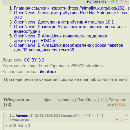
+
–
исправить
/
+5
Главная ссылка к новости (
https://almalinux.org/blog/202...
)
OpenNews: Релиз дистрибутива Red Hat Enterprise Linux
10.2
OpenNews: Доступен дистрибутив AlmaLinux 10.1
OpenNews: Развитие AlmaLinux для профессиональных
видеостудий
OpenNews: В AlmaLinux появилась поддержка
архитектуры RISC-V
OpenNews: В AlmaLinux возобновлена сборка пакетов
для 32-разрядных систем x86
Лицензия:
CC BY 3.0
Короткая ссылка: https://opennet.ru/65533-almalinux
Ключевые слова:
almalinux
При перепечатке указание ссылки на opennet.ru обязательно
Обсуждение
Ajax
|
1 уровень
|
Линейный
|
+/-
|
Раскрыть
(72)
всё
|
RSS
–5
1.1
,
Аноним
(
1
), 20:54, 26/05/2026 [
ответить
] [
﹢﹢﹢
] [
· · ·
]
[
↓
]
+
–
[
к модератору
]
/
> x86_64_v3