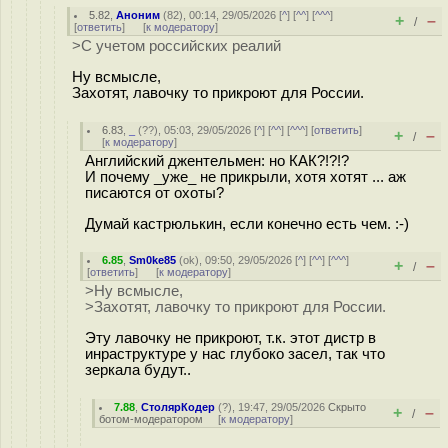
5.82
,
Аноним
(
82
), 00:14, 29/05/2026 [
^
] [
^^
] [
^^^
]
+
–
/
[
ответить
]
[
к модератору
]
>С учетом российских реалий
Ну всмысле,
Захотят, лавочку то прикроют для России.
6.83
,
_
(
??
), 05:03, 29/05/2026 [
^
] [
^^
] [
^^^
] [
ответить
]
+
–
/
[
к модератору
]
Английский джентельмен: но КАК?!?!?
И почему _уже_ не прикрыли, хотя хотят ... аж
писаются от охоты?
Думай кастрюлькин, если конечно есть чем. :-)
6.85
,
Sm0ke85
(
ok
), 09:50, 29/05/2026 [
^
] [
^^
] [
^^^
]
+
–
/
[
ответить
]
[
к модератору
]
>Ну всмысле,
>Захотят, лавочку то прикроют для России.
Эту лавочку не прикроют, т.к. этот дистр в
инраструктуре у нас глубоко засел, так что
зеркала будут..
7.88
,
СтолярКодер
(
?
), 19:47, 29/05/2026
Скрыто
+
–
/
ботом-модератором
[
к модератору
]