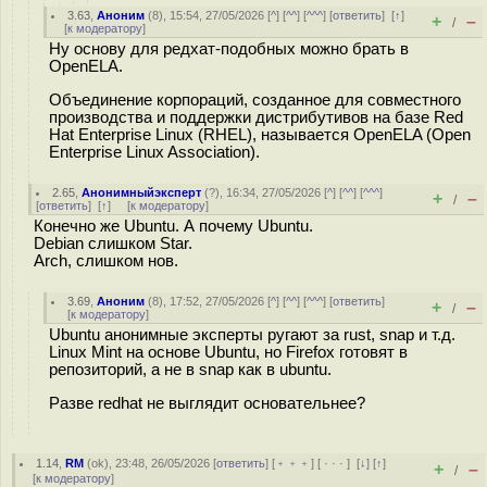
3.63
,
Аноним
(
8
), 15:54, 27/05/2026 [
^
] [
^^
] [
^^^
] [
ответить
]
[
↑
]
+
–
/
[
к модератору
]
Ну основу для редхат-подобных можно брать в
OpenELA.
Объединение корпораций, созданное для совместного
производства и поддержки дистрибутивов на базе Red
Hat Enterprise Linux (RHEL), называется OpenELA (Open
Enterprise Linux Association).
2.65
,
Анонимныйэксперт
(
?
), 16:34, 27/05/2026 [
^
] [
^^
] [
^^^
]
+
–
/
[
ответить
]
[
↑
] [
к модератору
]
Конечно же Ubuntu. А почему Ubuntu.
Debian слишком Star.
Arch, слишком нов.
3.69
,
Аноним
(
8
), 17:52, 27/05/2026 [
^
] [
^^
] [
^^^
] [
ответить
]
+
–
/
[
к модератору
]
Ubuntu анонимные эксперты ругают за rust, snap и т.д.
Linux Mint на основе Ubuntu, но Firefox готовят в
репозиторий, а не в snap как в ubuntu.
Разве redhat не выглядит основательнее?
1.14
,
RM
(
ok
), 23:48, 26/05/2026 [
ответить
] [
﹢﹢﹢
] [
· · ·
]
[
↓
] [
↑
]
+
–
/
[
к модератору
]