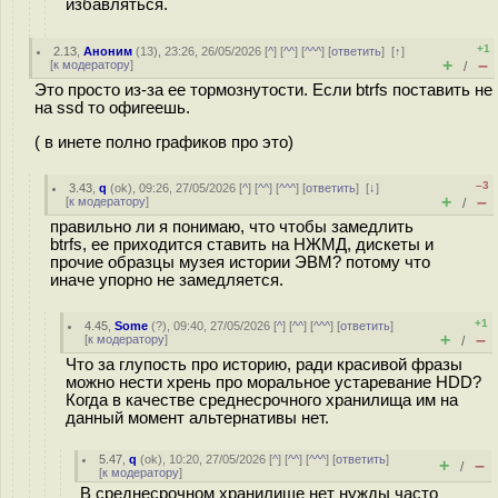
избавляться.
+1
2.13
,
Аноним
(
13
), 23:26, 26/05/2026 [
^
] [
^^
] [
^^^
] [
ответить
]
[
↑
]
+
–
[
к модератору
]
/
Это просто из-за ее тормознутости. Если btrfs поставить не
на ssd то офигеешь.
( в инете полно графиков про это)
–3
3.43
,
q
(
ok
), 09:26, 27/05/2026 [
^
] [
^^
] [
^^^
] [
ответить
]
[
↓
]
+
–
[
к модератору
]
/
правильно ли я понимаю, что чтобы замедлить
btrfs, ее приходится ставить на НЖМД, дискеты и
прочие образцы музея истории ЭВМ? потому что
иначе упорно не замедляется.
+1
4.45
,
Some
(
?
), 09:40, 27/05/2026 [
^
] [
^^
] [
^^^
] [
ответить
]
+
–
[
к модератору
]
/
Что за глупость про историю, ради красивой фразы
можно нести хрень про моральное устаревание HDD?
Когда в качестве среднесрочного хранилища им на
данный момент альтернативы нет.
5.47
,
q
(
ok
), 10:20, 27/05/2026 [
^
] [
^^
] [
^^^
] [
ответить
]
+
–
/
[
к модератору
]
В среднесрочном хранилище нет нужды часто