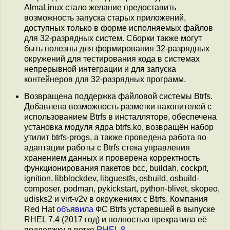
AlmaLinux стало желание предоставить
возможность запуска старых приложений,
доступных только в форме исполняемых файлов
для 32-разрядных систем. Сборки также могут
быть полезны для формирования 32-разрядных
окружений для тестирования кода в системах
непрерывной интеграции и для запуска
контейнеров для 32-разрядных программ.
Возвращена поддержка файловой системы Btrfs.
Добавлена возможность разметки накопителей с
использованием Btrfs в инсталляторе, обеспечена
установка модуля ядра btrfs.ko, возвращён набор
утилит btrfs-progs, а также проведена работа по
адаптации работы с Btrfs стека управления
хранением данных и проверена корректность
функционирования пакетов bcc, buildah, cockpit,
ignition, libblockdev, libguestfs, osbuild, osbuild-
composer, podman, pykickstart, python-blivet, skopeo,
udisks2 и virt-v2v в окружениях с Btrfs. Компания
Red Hat
объявила
ФС Btrfs устаревшей в выпуске
RHEL 7.4 (2017 год) и полностью прекратила её
поддержку в ветке
RHEL 8
.