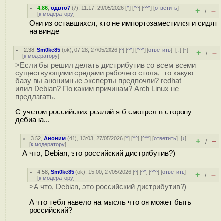
4.86
,
одвто7
(
?
), 11:17, 29/05/2026 [
^
] [
^^
] [
^^^
] [
ответить
]
+
–
/
[
к модератору
]
Они из оставшихся, кто не импортозаместился и сидят
на винде
2.38
,
Sm0ke85
(
ok
), 07:28, 27/05/2026 [
^
] [
^^
] [
^^^
] [
ответить
]
[
↓
] [
↑
]
+
–
/
[
к модератору
]
>Если бы решил делать дистрибутив со всем всеми
существующими средами рабочего стола, то какую
базу вы анонимные эксперты предпочли? redhat
илил Debian? По каким причинам? Arch Linux не
предлагать.
С учетом российских реалий я б смотрел в сторону
дебиана...
3.52
,
Аноним
(
41
), 13:03, 27/05/2026 [
^
] [
^^
] [
^^^
] [
ответить
]
[
↓
]
+
–
/
[
к модератору
]
А что, Debian, это российский дистрибутив?)
4.58
,
Sm0ke85
(
ok
), 15:00, 27/05/2026 [
^
] [
^^
] [
^^^
] [
ответить
]
+
–
/
[
к модератору
]
>А что, Debian, это российский дистрибутив?)
А что тебя навело на мысль что он может быть
российский?