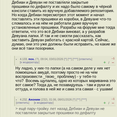
Дебиан и Девуан не поставляли закрытые
прошивки по дефалту и их надо было самому в чёрной
консоли ставить из вручную добавляемого репозитория.
Но когда Дебиан пересмотрел этот момент и начал
поставлять эти прошивки из коробки, в Девуане что-то
сломалось и на нём не работали даже вручную
установленные прошивки. Разрабы на форуме мне тогда
ответили, что это всё Дебиан виноват, а у разрабов
Девуана лапки. И так и не смогли рассказать, как
заставить Девуан работать с красной картой. Сейчас,
думаю, они это уже должны были исправить, но какие же
они всё таки позорники.
–1
4.133
,
пох.
(
?
), 09:04, 03/01/2026 [
^
] [
^^
] [
^^^
] [
ответить
]
+
–
[
к модератору
]
/
Ну ладно, у них-то лапки (а на самом деле у них нет
помоешных амудё, поэтому просто не на чем
воспроизвести _твою_ проблему) - у тебя-то
что? Восемь щупалец, одно из которых мариванна это
вот самое? Тогда да, не позавидуешь - там и руки из
оттуда, и голова в ней же и сама эта самая - с ушами!
–1
4.232
,
Аноним
(
232
), 01:06, 08/01/2026 [
^
] [
^^
] [
^^^
]
+
–
[
ответить
]
[
к модератору
]
/
> ещё пару-тройку лет назад Дебиан и Девуан не
поставляли закрытые прошивки по дефалту