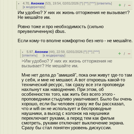
4.70
,
Аноним
(
53
), 19:54, 02/01/2026 [
^
] [
^^
] [
^^^
] [
ответить
]
+
–
/
[
к модератору
]
Им удобно? У них их жизнь отторжения не вызывает?
Не мешайте им.
Ровно тоже и про необходимость (сильно
преувеличенную) dbus.
Если кому-то вполне комфортно без него - не мешайте.
5.97
,
Аноним
(
44
), 22:59, 02/01/2026 [
^
] [
^^
] [
^^^
]
+
–
/
[
ответить
]
[
к модератору
]
>Им удобно? У них их жизнь отторжения не
вызывает? Не мешайте им.
Мне нет дела до "амишей", пока они живут где-то там
у себя, и мне не мешают. А вот откроешь какой-то
технический ресурс, так сразу все эти проповеди
нахлынут как наводнение. При этом, об
особенностях того, как жить без всего этого -
проповедники стыдливо умалчивают. Было бы очень
хорошо, если бы человек сразу же бы рассказал,
что и wifi он не использует и беспроводные
наушники, а выход с колонок на наушники
переключает руками, а перед тем как фильм
смотреть, руками отключает выключение экрана.
Сразу бы стал понятен уровень дискуссии.