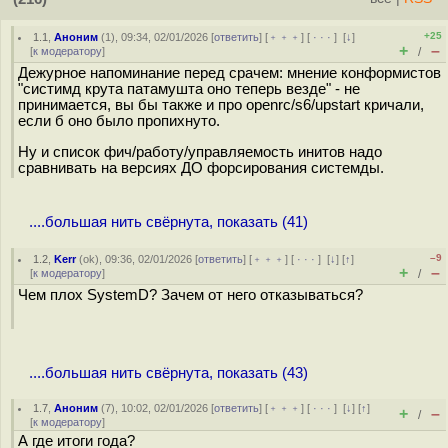
+25
1.1
,
Аноним
(
1
), 09:34, 02/01/2026 [
ответить
] [
﹢﹢﹢
] [
· · ·
]
[
↓
]
+
–
[
к модератору
]
/
Дежурное напоминание перед срачем: мнение конформистов
"систимд крута патамушта оно теперь везде" - не
принимается, вы бы также и про openrc/s6/upstart кричали,
если б оно было пропихнуто.
Ну и список фич/работу/управляемость инитов надо
сравнивать на версиях ДО форсирования системды.
....большая нить свёрнута, показать (41)
–9
1.2
,
Kerr
(
ok
), 09:36, 02/01/2026 [
ответить
] [
﹢﹢﹢
] [
· · ·
]
[
↓
] [
↑
]
+
–
[
к модератору
]
/
Чем плох SystemD? Зачем от него отказываться?
....большая нить свёрнута, показать (43)
1.7
,
Аноним
(
7
), 10:02, 02/01/2026 [
ответить
] [
﹢﹢﹢
] [
· · ·
]
[
↓
] [
↑
]
+
–
/
[
к модератору
]
А где итоги года?