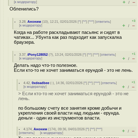
+
–
[
к модератору
]
/
Обленились?
+3
3.28
,
Аноним
(
10
), 12:21, 02/01/2026 [
^
] [
^^
] [
^^^
] [
ответить
]
+
–
[
к модератору
]
/
Когда на работе раскладывают пасьянс и сидят в
чатиках... Убунта как раз подходит как запускалка
браузера.
+1
3.37
,
iPony128052
(
?
), 13:24, 02/01/2026 [
^
] [
^^
] [
^^^
] [
ответить
]
+
–
[
к модератору
]
/
Делать надо что-то полезное.
Если кто-то не хочет заниматься ерундой - это не лень.
+1
4.42
,
0xdeadbee
(-), 14:36, 02/01/2026 [
^
] [
^^
] [
^^^
] [
ответить
]
+
–
[
к модератору
]
/
> Если кто-то не хочет заниматься ерундой - это не
лень.
по большому счету все занятия кроме добычи и
укрепления своей власти над людьми - ерунда.
деньги - один из инструментов власти.
4.174
,
Аноним
(
174
), 09:36, 04/01/2026 [
^
] [
^^
] [
^^^
]
+
–
/
[
ответить
]
[
к модератору
]