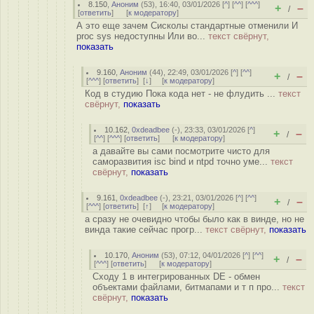
8.150
,
Аноним
(
53
), 16:40, 03/01/2026 [
^
] [
^^
] [
^^^
]
+
–
/
[
ответить
]
[
к модератору
]
А это еще зачем Сисколы стандартные отменили И
proc sys недоступны Или во...
текст свёрнут,
показать
9.160
,
Аноним
(
44
), 22:49, 03/01/2026 [
^
] [
^^
]
+
–
/
[
^^^
] [
ответить
]
[
↓
] [
к модератору
]
Код в студию Пока кода нет - не флудить ...
текст
свёрнут,
показать
10.162
,
0xdeadbee
(-), 23:33, 03/01/2026 [
^
]
+
–
/
[
^^
] [
^^^
] [
ответить
]
[
к модератору
]
а давайте вы сами посмотрите чисто для
саморазвития isc bind и ntpd точно уме...
текст
свёрнут,
показать
9.161
,
0xdeadbee
(-), 23:21, 03/01/2026 [
^
] [
^^
]
+
–
/
[
^^^
] [
ответить
]
[
↑
] [
к модератору
]
а сразу не очевидно чтобы было как в винде, но не
винда такие сейчас прогр...
текст свёрнут,
показать
10.170
,
Аноним
(
53
), 07:12, 04/01/2026 [
^
] [
^^
]
+
–
/
[
^^^
] [
ответить
]
[
к модератору
]
Сходу 1 в интегрированных DE - обмен
объектами файлами, битмапами и т п про...
текст
свёрнут,
показать