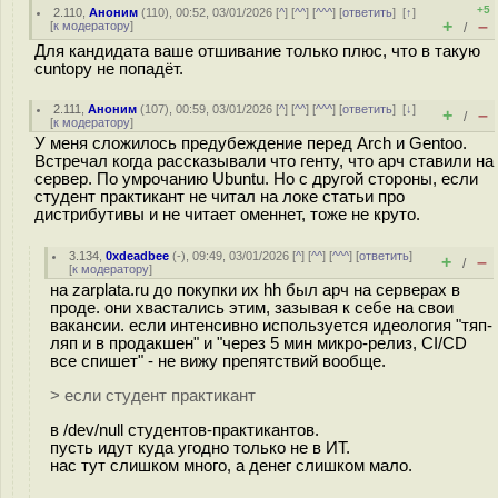
+5
2.110
,
Аноним
(
110
), 00:52, 03/01/2026 [
^
] [
^^
] [
^^^
] [
ответить
]
[
↑
]
+
–
[
к модератору
]
/
Для кандидата ваше отшивание только плюс, что в такую
cuntору не попадёт.
2.111
,
Аноним
(
107
), 00:59, 03/01/2026 [
^
] [
^^
] [
^^^
] [
ответить
]
[
↓
]
+
–
/
[
к модератору
]
У меня сложилось предубеждение перед Arch и Gentoo.
Встречал когда рассказывали что генту, что арч ставили на
сервер. По умрочанию Ubuntu. Но с другой стороны, если
студент практикант не читал на локе статьи про
дистрибутивы и не читает оменнет, тоже не круто.
3.134
,
0xdeadbee
(-), 09:49, 03/01/2026 [
^
] [
^^
] [
^^^
] [
ответить
]
+
–
/
[
к модератору
]
на zarplata.ru до покупки их hh был арч на серверах в
проде. они хвастались этим, зазывая к себе на свои
вакансии. если интенсивно используется идеология "тяп-
ляп и в продакшен" и "через 5 мин микро-релиз, CI/CD
все спишет" - не вижу препятствий вообще.
> если студент практикант
в /dev/null студентов-практикантов.
пусть идут куда угодно только не в ИТ.
нас тут слишком много, а денег слишком мало.