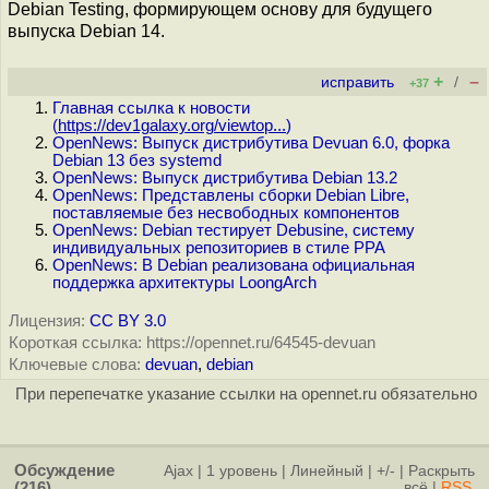
Debian Testing, формирующем основу для будущего
выпуска Debian 14.
+
–
исправить
/
+37
Главная ссылка к новости
(
https://dev1galaxy.org/viewtop...
)
OpenNews: Выпуск дистрибутива Devuan 6.0, форка
Debian 13 без systemd
OpenNews: Выпуск дистрибутива Debian 13.2
OpenNews: Представлены сборки Debian Libre,
поставляемые без несвободных компонентов
OpenNews: Debian тестирует Debusine, систему
индивидуальных репозиториев в стиле PPA
OpenNews: В Debian реализована официальная
поддержка архитектуры LoongArch
Лицензия:
CC BY 3.0
Короткая ссылка: https://opennet.ru/64545-devuan
Ключевые слова:
devuan
,
debian
При перепечатке указание ссылки на opennet.ru обязательно
Обсуждение
Ajax
|
1 уровень
|
Линейный
|
+/-
|
Раскрыть
(216)
всё
|
RSS