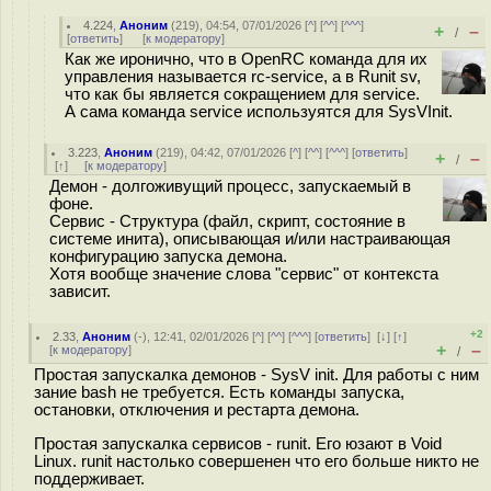
4.224
,
Аноним
(
219
), 04:54, 07/01/2026 [
^
] [
^^
] [
^^^
]
+
–
/
[
ответить
]
[
к модератору
]
Как же иронично, что в OpenRC команда для их
управления называется rc-service, a в Runit sv,
что как бы является сокращением для service.
А сама команда service используятся для SysVInit.
3.223
,
Аноним
(
219
), 04:42, 07/01/2026 [
^
] [
^^
] [
^^^
] [
ответить
]
+
–
/
[
↑
] [
к модератору
]
Демон - долгоживущий процесс, запускаемый в
фоне.
Сервис - Структура (файл, скрипт, состояние в
системе инита), описывающая и/или настраивающая
конфигурацию запуска демона.
Хотя вообще значение слова "сервис" от контекста
зависит.
+2
2.33
,
Аноним
(
-
), 12:41, 02/01/2026 [
^
] [
^^
] [
^^^
] [
ответить
]
[
↓
] [
↑
]
+
–
[
к модератору
]
/
Простая запускалка демонов - SysV init. Для работы с ним
зание bash не требуется. Есть команды запуска,
остановки, отключения и рестарта демона.
Простая запускалка сервисов - runit. Его юзают в Void
Linux. runit настолько совершенен что его больше никто не
поддерживает.