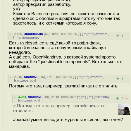
автор прекратил разработку,
хм)
Кажется Васян corporations, ос, кажется называется
сделаю ос с обоями и шрифтами потому что мне так
захотелось, и с хоткеями которые я хочу.
2.135
,
UraniumSun
(
ok
), 10:00, 03/01/2026 [
^
] [
^^
] [
^^^
] [
ответить
]
+
–
/
[
↑
] [
к модератору
]
Есть uselessd, есть ещё какой-то рофл-форк,
который внезапно стал популярным и хайпанул
ненадолго.
А ещё есть OpenMandriva, в которой systemd просто
собирают без "questionable components". Вот только это
мандрива.
2.216
,
Аноним
(
216
), 11:19, 06/01/2026 [
^
] [
^^
] [
^^^
] [
ответить
]
+
–
/
[
к модератору
]
Потому что там, например, journald никак не отпилить.
3.254
,
Аноним
(
219
), 08:49, 18/01/2026 [
^
] [
^^
] [
^^^
] [
ответить
]
+
–
/
[
к модератору
]
> Потому что там, например, journald никак не
отпилить.
Journald умеет выводить журналы в сислог, вы о чём?