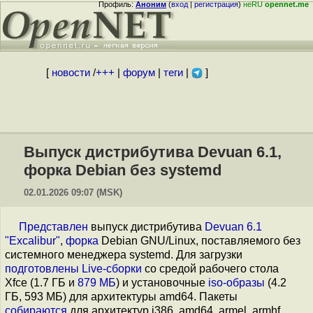
Профиль:
Аноним
(
вход
|
регистрация
)
неRU
opennet.me
[
новости
/
+++
|
форум
|
теги
|
]
Выпуск дистрибутива Devuan 6.1,
форка Debian без systemd
02.01.2026 09:07 (MSK)
Представлен
выпуск дистрибутива
Devuan 6.1
"Excalibur"
,
форка
Debian GNU/Linux, поставляемого без
системного менеджера systemd. Для загрузки
подготовлены
Live-сборки
со средой рабочего стола
Xfce (1.7 ГБ и
879 МБ
) и установочные
iso-образы
(4.2
ГБ, 593 МБ) для архитектуры amd64. Пакеты
собираются
для архитектур i386, amd64, armel, armhf,