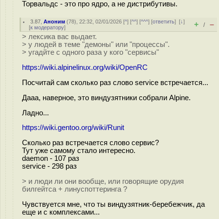
Торвальдс - это про ядро, а не дистрибутивы.
3.87
,
Аноним
(
78
), 22:32, 02/01/2026 [
^
] [
^^
] [
^^^
] [
ответить
]
[
↓
]
+
–
/
[
к модератору
]
> лексика вас выдает.
> у людей в теме "демоны" или "процессы".
> угадйте с одного раза у кого "сервисы"
https://wiki.alpinelinux.org/wiki/OpenRC
Посчитай сам сколько раз слово service встречается...
Дааа, наверное, это виндузятники собрали Alpine.
Ладно...
https://wiki.gentoo.org/wiki/Runit
Сколько раз встречается слово сервис?
Тут уже самому стало интересно.
daemon - 107 раз
service - 298 раз
> и люди ли они вообще, или говорящие орудия
билгейтса + линуспоттеринга ?
Чувствуется мне, что ты виндузятник-беребежчик, да
еще и с комплексами...