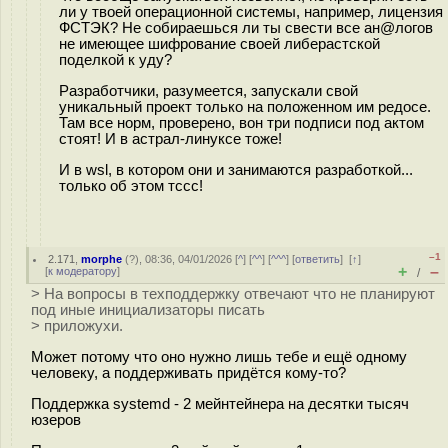
ли у твоей операционной системы, например, лицензия
ФСТЭК? Не собираешься ли ты свести все ан@логов
не имеющее шифрование своей либерастской
поделкой к уду?
Разработчики, разумеется, запускали свой
уникальный проект только на положенном им редосе.
Там все норм, проверено, вон три подписи под актом
стоят! И в астрал-линуксе тоже!
И в wsl, в котором они и занимаются разработкой...
только об этом тссс!
–1
2.171
,
morphe
(
?
), 08:36, 04/01/2026 [
^
] [
^^
] [
^^^
] [
ответить
]
[
↑
]
+
–
[
к модератору
]
/
> На вопросы в техподдержку отвечают что не планируют
под иные инициализаторы писать
> приложухи.
Может потому что оно нужно лишь тебе и ещё одному
человеку, а поддерживать придётся кому-то?
Поддержка systemd - 2 мейнтейнера на десятки тысяч
юзеров