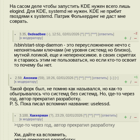
На сасом деле чтобы запустить KDE нужен всего лишь
elogind. Для KDE, systemd не нужен. KDE не прибит
гвоздями к systemd. Патрик Фолькердинг не даст мне
соврать.
–2
3.35
,
0xdeadbee
(-), 12:51, 02/01/2026 [
^
] [
^^
] [
^^^
] [
ответить
]
+
–
[
к модератору
]
/
/sbin/start-stop-daemon - это переусложненное нечто с
непонятными ключами (не уровня системд но близко),
мутной логикой, еще и непереносимое. в своих скриптах
я стараюсь этим не пользоваться, но если кто-то освоит
то почему бы нет.
+1
2.59
,
Аноним
(
59
), 18:26, 02/01/2026 [
^
] [
^^
] [
^^^
] [
ответить
]
[
↓
] [
↑
]
+
–
[
к модератору
]
/
Такой форк был, не помню как назывался, но как-то
обыгрывалось что системд без системд. Но, где-то через
год, автор прекратил разработку.
P. S. Пока писал вспомнил название: uselessd.
3.100
,
Хаккерман
(
?
), 23:29, 02/01/2026 [
^
] [
^^
] [
^^^
] [
ответить
]
+
–
/
[
к модератору
]
>где-то через год, автор прекратил разработку
Хм, дайте ка вспомнить,
автор прекратил разработку,