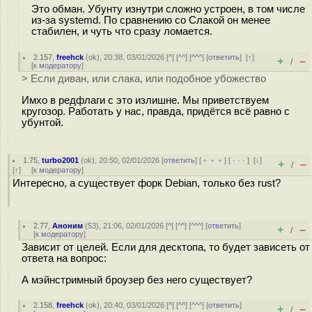
Это обман. Убунту изнутри сложно устроен, в том числе
из-за systemd. По сравнению со Слакой он менее
стабилен, и чуть что сразу ломается.
2.157
,
freehck
(
ok
), 20:38, 03/01/2026 [
^
] [
^^
] [
^^^
] [
ответить
]
[
↑
]
+
–
/
[
к модератору
]
> Если диван, или слака, или подобное убожество
Имхо в редфлаги с это излишне. Мы приветствуем
кругозор. Работать у нас, правда, придётся всё равно с
убунтой.
1.75
,
turbo2001
(
ok
), 20:50, 02/01/2026 [
ответить
] [
﹢﹢﹢
] [
· · ·
]
[
↓
]
+
–
/
[
↑
] [
к модератору
]
Интересно, а существует форк Debian, только без rust?
2.77
,
Аноним
(
53
), 21:06, 02/01/2026 [
^
] [
^^
] [
^^^
] [
ответить
]
+
–
/
[
к модератору
]
Зависит от целей. Если для десктопа, то будет зависеть от
ответа на вопрос:
А мэйнстримный броузер без него существует?
2.158
,
freehck
(
ok
), 20:40, 03/01/2026 [
^
] [
^^
] [
^^^
] [
ответить
]
+
–
/