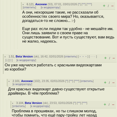
6.121
,
Аноним
(
53
), 07:01, 03/01/2026 [
^
] [
^^
] [
^^^
]
+
–
/
[
ответить
]
[
к модератору
]
А они, нехорошие такие, не рассказали об
особенностях своего мира? Но, оказывается,
догадаться-то не сложно... :-)
Еще раз: если людям так удобно - не мешайте им.
Они лишь заявили о своем праве на
существование. Вот и пусть существуют, вам ведь
не жалко, надеюсь.
1.51
,
Beta Version
(
ok
), 16:42, 02/01/2026 [
ответить
] [
﹢﹢﹢
] [
· · ·
]
+
–
/
[
↓
] [
↑
] [
к модератору
]
Он уже научился работать с красными видеокартами
из коробки?
2.101
,
Аноним
(
102
), 23:35, 02/01/2026 [
^
] [
^^
] [
^^^
] [
ответить
]
+
–
/
[
к модератору
]
Для красных видеокарт давно существуют открытые
драйверы. В чём проблема?
3.104
,
Beta Version
(
ok
), 23:53, 02/01/2026 [
^
] [
^^
] [
^^^
]
+
–
/
[
ответить
]
[
к модератору
]
Проблема в прошивках, но ты слишком молод,
чтобы помнить, что ещё пару-тройку лет назад