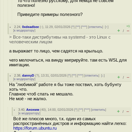
То что полезно русскому, для немца не совсем
полезно!
Приведите примеры полезного?
+1
2.24
,
0xdeadbee
(-), 11:29, 02/01/2026 [
^
] [
^^
] [
^^^
] [
ответить
]
[
↑
]
+
–
[
к модератору
]
/
> Все-таки дистрибутивы на systemd - это Linux с
человеческим лицом
а выражает то лицо, чем садятся на крыльцо.
чего мелочиться, на винду мигрируйте. там есть WSL для
имитации.
2.38
,
dannyD
(
?
), 13:31, 02/01/2026 [
^
] [
^^
] [
^^^
] [
ответить
]
[
↓
]
+
–
/
[
к модератору
]
На "любимой" работе я бы тоже поствил, хоть бубунту
хоть что.
Главное чтоб спать не мешало.
Не моё - не жалко.
3.40
,
Аноним
(
40
), 14:00, 02/01/2026 [
^
] [
^^
] [
^^^
] [
ответить
]
+
–
/
[
к модератору
]
Всё же плюсов много, т.к. один из самых
распространённых дистров и информацию найти легко:
https://forum.ubuntu.ru