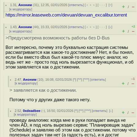
1.31
,
Аноним
(
31
), 12:35, 02/01/2026 [
ответить
] [
﹢﹢﹢
] [
· · ·
]
[
↑
]
+
–
/
[
к модератору
]
https://mirror.leaseweb.com/devuan/devuan_excalibur.torrent
+2
1.43
,
Аноним
(
44
), 15:33, 02/01/2026 [
ответить
] [
﹢﹢﹢
] [
· · ·
]
[
↓
]
+
–
[
к модератору
]
/
>Предусмотрена возможность работы без D-Bus
Вот интересно, почему это буквально кастрация системы
рассматривается как какое-то достижение? Нет, я бы понял,
если бы вместо dbus был какой-то плюс минус аналог, но
ведь нет же - просто под ноль вырезается функционал, и об
этом заявляется как о достижении.
–1
2.47
,
Аноним
(
10
), 16:08, 02/01/2026 [
^
] [
^^
] [
^^^
] [
ответить
]
+
–
[
к модератору
]
/
> заявляется как о достижении.
Потому что у других даже такого нету.
2.52
,
0xdeadbee
(-), 16:50, 02/01/2026 [
^
] [
^^
] [
^^^
] [
ответить
]
[
↓
]
+
–
/
[
к модератору
]
проведу аналогию: когда мне в руки попадает винда не
член AD, я под ноль вырезаю сервис "Планировщик задач"
(Schedule) и заявляю об этом как о достижении. потому что
полезных задач там нет (а гадость есть), и я достиг