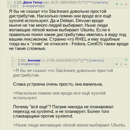
2.119
,
Джон Титор
(
ok
), 02:37, 03/01/2026 [
^
] [
^^
] [
^^^
] [
ответить
]
+
–
/
[
↓
] [
↑
] [
к модератору
]
Я бы не сказал что Slackware довольно простой
дистрибутив. Насколько помню они вроде все ещё
sysvinit используют. Да и Debian, Devuan вроде
нынче не так много людей выбирают. Ныне люди
желающие лёгкой жизни выбирают Ubuntu. Если я
правильно понял какие дистрибутивы имелись в виду под
вашим лексиконом. Странно что RHEL и ему подобные
тогда вы к "этим" не относите - Fedora, CentOS также вроде
не такие сложные.
+1
3.151
,
Аноним
(
-
), 17:59, 03/01/2026 [
^
] [
^^
] [
^^^
] [
ответить
]
+
–
[
к модератору
]
/
>Я бы не сказал что Slackware довольно простой
дистрибутив.
Слака устроена очень просто, она ванильна.
>Насколько помню они вроде все ещё sysvinit
используют.
Почему "всё ещё"? Патрик никогда не планировал
переход на systemd, и не планирует. Более того
слакварщики против systemd.
>Ныне люди желающие лёгкой жизни выбирают Ubuntu.