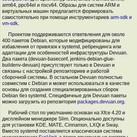
arm64, ppc64el и riscv64. Образы для систем ARM и
виртуальных машин предлагается формировать
самостоятельно при помощи инструментариев
arm-sdk и
vm-sdk
.
Проектом поддерживаются ответвления для около
400 пакетов Debian, которые модифицированы для
избавления от привязок к systemd, ребрендинга или
адаптации для особенностей инфраструктуры Devuan.
Два пакета (devuan-baseconf, jenkins-debian-glue-
buildenv-devuan) присутствуют только в Devuan и
связаны с настройкой репозиториев и работой
сборочной системы. В остальном Devuan полностью
совместим с Debian и может использоваться в качестве
основы для создания специализированных сборок
Debian без systemd. Специфичные для Devuan пакеты
можно загрузить из репозитория
packages.devuan.org
.
Рабочий стол по умолчанию основан на Xfce 4.20 и
дисплейном менеджере Slim. Опционально доступны
для установки KDE, MATE, Cinnamon, LXQt и Sway.
Вместо systemd поставляется классическая система