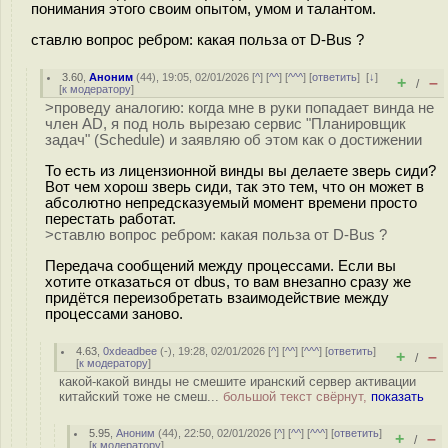
понимания этого своим опытом, умом и талантом.
ставлю вопрос ребром: какая польза от D-Bus ?
3.60
,
Аноним
(
44
), 19:05, 02/01/2026 [
^
] [
^^
] [
^^^
] [
ответить
]
[
↓
]
+
–
/
[
к модератору
]
>проведу аналогию: когда мне в руки попадает винда не
член AD, я под ноль вырезаю сервис "Планировщик
задач" (Schedule) и заявляю об этом как о достижении
То есть из лицензионной винды вы делаете зверь сиди?
Вот чем хорош зверь сиди, так это тем, что он может в
абсолютно непредсказуемый момент времени просто
перестать работат.
>ставлю вопрос ребром: какая польза от D-Bus ?
Передача сообщений между процессами. Если вы
хотите отказаться от dbus, то вам внезапно сразу же
придётся переизобретать взаимодействие между
процессами заново.
4.63
,
0xdeadbee
(-), 19:28, 02/01/2026 [
^
] [
^^
] [
^^^
] [
ответить
]
+
–
/
[
к модератору
]
какой-какой винды не смешите иранский сервер активации
китайский тоже не смеш...
большой текст свёрнут,
показать
5.95
,
Аноним
(
44
), 22:50, 02/01/2026 [
^
] [
^^
] [
^^^
] [
ответить
]
+
–
/
[
к модератору
]