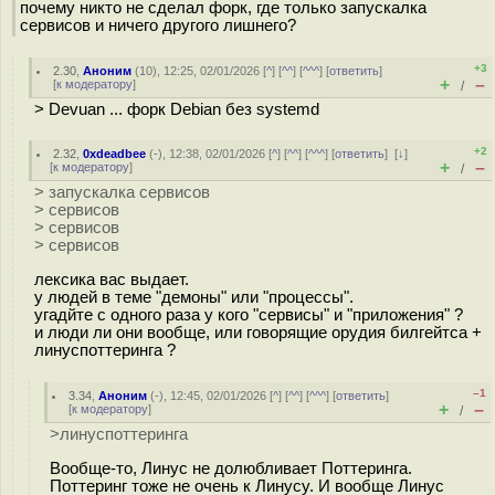
почему никто не сделал форк, где только запускалка
сервисов и ничего другого лишнего?
+3
2.30
,
Аноним
(
10
), 12:25, 02/01/2026 [
^
] [
^^
] [
^^^
] [
ответить
]
+
–
[
к модератору
]
/
> Devuan ... форк Debian без systemd
+2
2.32
,
0xdeadbee
(-), 12:38, 02/01/2026 [
^
] [
^^
] [
^^^
] [
ответить
]
[
↓
]
+
–
[
к модератору
]
/
> запускалка сервисов
> сервисов
> сервисов
> сервисов
лексика вас выдает.
у людей в теме "демоны" или "процессы".
угадйте с одного раза у кого "сервисы" и "приложения" ?
и люди ли они вообще, или говорящие орудия билгейтса +
линуспоттеринга ?
–1
3.34
,
Аноним
(
-
), 12:45, 02/01/2026 [
^
] [
^^
] [
^^^
] [
ответить
]
+
–
[
к модератору
]
/
>линуспоттеринга
Вообще-то, Линус не долюбливает Поттеринга.
Поттеринг тоже не очень к Линусу. И вообще Линус