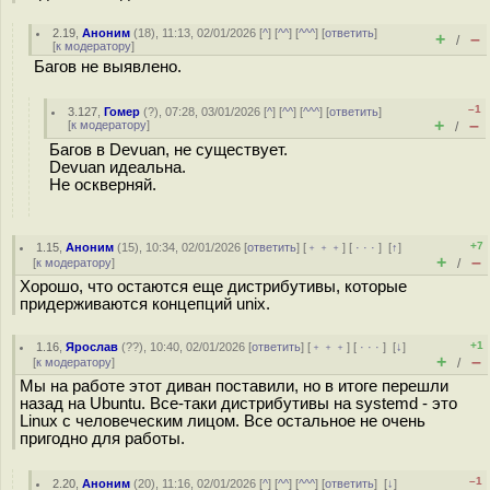
2.19
,
Аноним
(
18
), 11:13, 02/01/2026 [
^
] [
^^
] [
^^^
] [
ответить
]
+
–
/
[
к модератору
]
Багов не выявлено.
–1
3.127
,
Гомер
(
?
), 07:28, 03/01/2026 [
^
] [
^^
] [
^^^
] [
ответить
]
+
–
[
к модератору
]
/
Багов в Devuan, не существует.
Devuan идеальна.
Не оскверняй.
+7
1.15
,
Аноним
(
15
), 10:34, 02/01/2026 [
ответить
] [
﹢﹢﹢
] [
· · ·
]
[
↑
]
+
–
[
к модератору
]
/
Хорошо, что остаются еще дистрибутивы, которые
придерживаются концепций unix.
+1
1.16
,
Ярослав
(
??
), 10:40, 02/01/2026 [
ответить
] [
﹢﹢﹢
] [
· · ·
]
[
↓
]
+
–
[
к модератору
]
/
Мы на работе этот диван поставили, но в итоге перешли
назад на Ubuntu. Все-таки дистрибутивы на systemd - это
Linux с человеческим лицом. Все остальное не очень
пригодно для работы.
–1
2.20
,
Аноним
(
20
), 11:16, 02/01/2026 [
^
] [
^^
] [
^^^
] [
ответить
]
[
↓
]