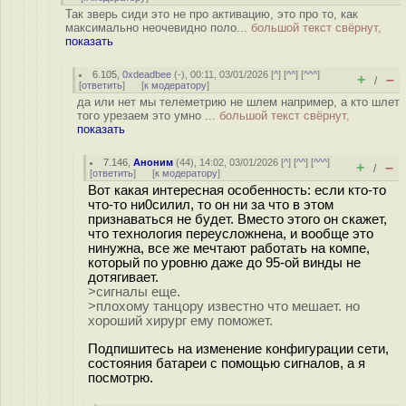
Так зверь сиди это не про активацию, это про то, как
максимально неочевидно поло...
большой текст свёрнут,
показать
6.105
,
0xdeadbee
(-), 00:11, 03/01/2026 [
^
] [
^^
] [
^^^
]
+
–
/
[
ответить
]
[
к модератору
]
да или нет мы телеметрию не шлем например, а кто шлет
того урезаем это умно ...
большой текст свёрнут,
показать
7.146
,
Аноним
(
44
), 14:02, 03/01/2026 [
^
] [
^^
] [
^^^
]
+
–
/
[
ответить
]
[
к модератору
]
Вот какая интересная особенность: если кто-то
что-то ни0силил, то он ни за что в этом
признаваться не будет. Вместо этого он скажет,
что технология переусложнена, и вообще это
нинужна, все же мечтают работать на компе,
который по уровню даже до 95-ой винды не
дотягивает.
>сигналы еще.
>плохому танцору известно что мешает. но
хороший хирург ему поможет.
Подпишитесь на изменение конфигурации сети,
состояния батареи с помощью сигналов, а я
посмотрю.