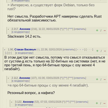
[
к модератору
]
> Интересно, а существует форк Debian, только без
rust?
Нет смысла. Разработчики APT намерены сделать Rust
обязательной зависимостью.
2.217
,
Аноним
(
216
), 11:22, 06/01/2026 [
^
] [
^^
] [
^^^
] [
ответить
]
+
–
/
[
к модератору
]
Slackware 14.2 есть.
1.90
,
Стакан Васяныч
(-), 22:36, 02/01/2026 [
ответить
] [
﹢﹢﹢
] [
· · ·
]
+
–
/
[
↓
] [
↑
] [
к модератору
]
В этом дистре нет смысла, потому что смысл отказываться
от сустем-д есть только на 32-битных на системах (нет, я не
про третий пень, я про 64-битные процы с озу менее 4
гигабайт).
2.112
,
Аноним
(
107
), 01:00, 03/01/2026 [
^
] [
^^
] [
^^^
] [
ответить
]
+
–
/
[
к модератору
]
>я про 64-битные процы с озу менее 4 гигабайт).
Резонный вопрос, а нафига?
3.122
,
Аноним
(
53
), 07:03, 03/01/2026 [
^
] [
^^
] [
^^^
] [
ответить
]
+
–
/
[
к модератору
]