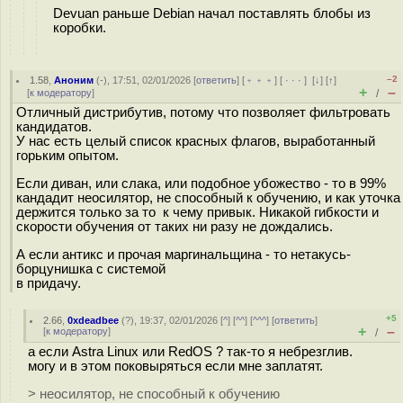
Devuan раньше Debian начал поставлять блобы из
коробки.
–2
1.58
,
Аноним
(
-
), 17:51, 02/01/2026 [
ответить
] [
﹢﹢﹢
] [
· · ·
]
[
↓
] [
↑
]
+
–
[
к модератору
]
/
Отличный дистрибутив, потому что позволяет фильтровать
кандидатов.
У нас есть целый список красных флагов, выработанный
горьким опытом.
Если диван, или слака, или подобное убожество - то в 99%
кандадит неосилятор, не способный к обучению, и как уточка
держится только за то к чему привык. Никакой гибкости и
скорости обучения от таких ни разу не дождались.
А если антикс и прочая маргинальщина - то нетакусь-
борцунишка с системой
в придачу.
+5
2.66
,
0xdeadbee
(
?
), 19:37, 02/01/2026 [
^
] [
^^
] [
^^^
] [
ответить
]
+
–
[
к модератору
]
/
а если Astra Linux или RedOS ? так-то я небрезглив.
могу и в этом поковыряться если мне заплатят.
> неосилятор, не способный к обучению