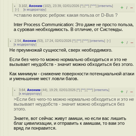
3.102
,
Аноним
(
102
), 23:39, 02/01/2026 [
^
] [
^^
] [
^^^
] [
ответить
]
+
–
/
[
↑
] [
к модератору
]
>ставлю вопрос ребром: какая польза от D-Bus ?
Inter Process Communication: Это даже не просто польза,
а суровая необходимость. В отличие, от Системды.
2.54
,
Аноним
(
53
), 17:24, 02/01/2026 [
^
] [
^^
] [
^^^
] [
ответить
]
[
↑
]
+
–
/
[
к модератору
]
Не преумножай сущностей, сверх необхрдимого.
Если без чего-то можно нормально обходиться и это не
вызывает неудобств - значит можно обходиться без этого.
Как минимум - снижение поверхности потенциальной атаки
и уменьшение мест ловли багов.
3.64
,
Аноним
(
44
), 19:29, 02/01/2026 [
^
] [
^^
] [
^^^
] [
ответить
]
+
–
/
[
к модератору
]
>Если без чего-то можно нормально обходиться и это не
вызывает неудобств - значит можно обходиться без
этого.
Знаете, вот сейчас живут амиши, но если вас лишить
благ цивилизации, и отправить к амишам, то вам это
вряд ли понравится.