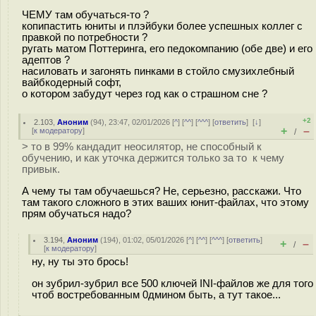
ЧЕМУ там обучаться-то ?
копипастить юниты и плэйбуки более успешных коллег с
правкой по потребности ?
ругать матом Поттеринга, его педокомпанию (обе две) и его
адептов ?
насиловать и загонять пинками в стойло смузихлебный
вайбкодерный софт,
о котором забудут через год как о страшном сне ?
+2
2.103
,
Аноним
(
94
), 23:47, 02/01/2026 [
^
] [
^^
] [
^^^
] [
ответить
]
[
↓
]
+
–
[
к модератору
]
/
> то в 99% кандадит неосилятор, не способный к
обучению, и как уточка держится только за то к чему
привык.
А чему ты там обучаешься? Не, серьезно, расскажи. Что
там такого сложного в этих ваших юнит-файлах, что этому
прям обучаться надо?
3.194
,
Аноним
(
194
), 01:02, 05/01/2026 [
^
] [
^^
] [
^^^
] [
ответить
]
+
–
/
[
к модератору
]
ну, ну ты это брось!
он зубрил-зубрил все 500 ключей INI-файлов же для того
чтоб востребованным 0дмином быть, а тут такое...