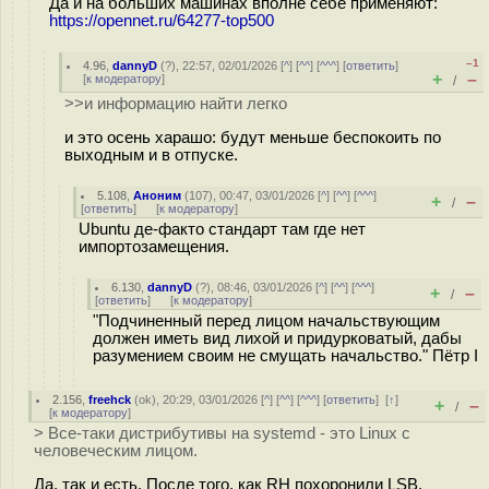
Да и на больших машинах вполне себе применяют:
https://opennet.ru/64277-top500
–1
4.96
,
dannyD
(
?
), 22:57, 02/01/2026 [
^
] [
^^
] [
^^^
] [
ответить
]
+
–
[
к модератору
]
/
>>и информацию найти легко
и это осень харашо: будут меньше беспокоить по
выходным и в отпуске.
5.108
,
Аноним
(
107
), 00:47, 03/01/2026 [
^
] [
^^
] [
^^^
]
+
–
/
[
ответить
]
[
к модератору
]
Ubuntu де-факто стандарт там где нет
импортозамещения.
6.130
,
dannyD
(
?
), 08:46, 03/01/2026 [
^
] [
^^
] [
^^^
]
+
–
/
[
ответить
]
[
к модератору
]
"Подчиненный перед лицом начальствующим
должен иметь вид лихой и придурковатый, дабы
разумением своим не смущать начальство." Пётр I
2.156
,
freehck
(
ok
), 20:29, 03/01/2026 [
^
] [
^^
] [
^^^
] [
ответить
]
[
↑
]
+
–
/
[
к модератору
]
> Все-таки дистрибутивы на systemd - это Linux с
человеческим лицом.
Да, так и есть. После того, как RH похоронили LSB,