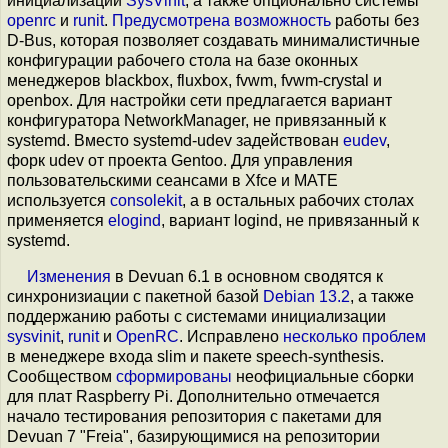
инициализации
SysVinit
, а также опционально системы
openrc
и
runit
.
Предусмотрена возможность
работы без
D-Bus, которая позволяет создавать минималистичные
конфигурации рабочего стола на базе оконных
менеджеров blackbox, fluxbox, fvwm, fvwm-crystal и
openbox. Для настройки сети предлагается вариант
конфигуратора NetworkManager, не привязанный к
systemd. Вместо systemd-udev задействован
eudev
,
форк udev от проекта Gentoo. Для управления
пользовательскими сеансами в Xfce и MATE
используется
consolekit
, а в остальных рабочих столах
применяется
elogind
, вариант logind, не привязанный к
systemd.
Изменения
в Devuan 6.1 в основном сводятся к
синхронизиации с пакетной базой
Debian 13.2
, а также
поддержанию работы с системами инициализации
sysvinit
,
runit
и
OpenRC
. Исправлено
несколько
проблем
в менеджере входа slim и пакете speech-synthesis.
Сообществом
сформированы
неофициальные сборки
для плат Raspberry Pi. Дополнительно отмечается
начало тестирования репозитория с пакетами для
Devuan 7 "Freia", базирующимися на репозитории