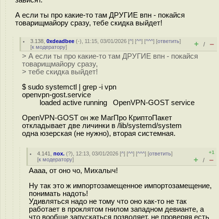
зависят.
А если ты про какие-то там ДРУГИЕ впн - покайся
товарищмайору сразу, тебе скидка выйдет!
3.138
,
0xdeadbee
(-), 11:15, 03/01/2026 [
^
] [
^^
] [
^^^
] [
ответить
]
+
–
/
[
к модератору
]
> А если ты про какие-то там ДРУГИЕ впн - покайся
товарищмайору сразу,
> тебе скидка выйдет!
$ sudo systemctl | grep -i vpn
openvpn-gost.service
loaded active running OpenVPN-GOST service
OpenVPN-GOST он же МагПро КриптоПакет
откладывает две личинки в /lib/systemd/system
одна юзерская (не нужно), вторая системная.
+1
4.141
,
пох.
(
?
), 12:13, 03/01/2026 [
^
] [
^^
] [
^^^
] [
ответить
]
+
–
[
к модератору
]
/
Аааа, от оно чо, Михалыч!
Ну так это ж импортозамещенное импортозамещение,
понимать надоть!
Удивляться надо не тому что оно как-то не так
работает в проклятом гнилом западном девианте, а
что вообще запускаться позволяет, не проверяя есть