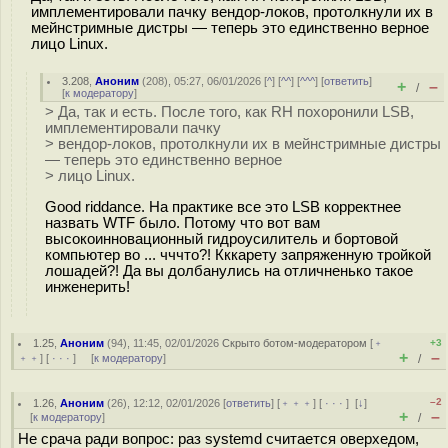
имплементировали пачку вендор-локов, протолкнули их в
мейнстримные дистры — теперь это единственно верное
лицо Linux.
3.208
,
Аноним
(
208
), 05:27, 06/01/2026 [
^
] [
^^
] [
^^^
] [
ответить
]
+
–
/
[
к модератору
]
> Да, так и есть. После того, как RH похоронили LSB,
имплементировали пачку
> вендор-локов, протолкнули их в мейнстримные дистры
— теперь это единственно верное
> лицо Linux.
Good riddance. На практике все это LSB корректнее
назвать WTF было. Потому что вот вам
высокоинновационный гидроусилитель и бортовой
компьютер во ... чччто?! Кккарету запряженную тройкой
лошадей?! Да вы долбанулись на отличненько такое
инженерить!
1.25
,
Аноним
(
94
), 11:45, 02/01/2026
Скрыто ботом-модератором
[
﹢
+3
+
–
﹢﹢
] [
· · ·
] [
к модератору
]
/
–2
1.26
,
Аноним
(
26
), 12:12, 02/01/2026 [
ответить
] [
﹢﹢﹢
] [
· · ·
]
[
↓
]
+
–
[
к модератору
]
/
Не срача ради вопрос: раз systemd считается оверхедом,