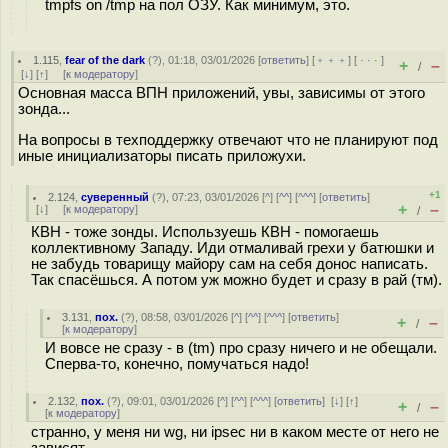
tmpfs on /tmp на пол ОЗУ. Как минимум, это.
1.115
,
fear of the dark
(
?
), 01:18, 03/01/2026 [
ответить
] [
﹢﹢﹢
] [
· · ·
]
+
–
/
[
↓
] [
↑
] [
к модератору
]
Основная масса ВПН приложений, увы, зависимы от этого
зонда...
На вопросы в техподдержку отвечают что не планируют под
иные инициализаторы писать приложухи.
+1
2.124
,
суверенный
(
?
), 07:23, 03/01/2026 [
^
] [
^^
] [
^^^
] [
ответить
]
+
–
[
↓
] [
к модератору
]
/
КВН - тоже зонды. Используешь КВН - помогаешь
коллективному Западу. Иди отмаливай грехи у батюшки и
не забудь товарищу майору сам на себя донос написать.
Так спасёшься. А потом уж можно будет и сразу в рай (тм).
3.131
,
пох.
(
?
), 08:58, 03/01/2026 [
^
] [
^^
] [
^^^
] [
ответить
]
+
–
/
[
к модератору
]
И вовсе не сразу - в (tm) про сразу ничего и не обещали.
Сперва-то, конечно, помучаться надо!
2.132
,
пох.
(
?
), 09:01, 03/01/2026 [
^
] [
^^
] [
^^^
] [
ответить
]
[
↓
] [
↑
]
+
–
/
[
к модератору
]
странно, у меня ни wg, ни ipsec ни в каком месте от него не