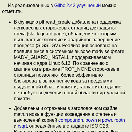
Из реализованных в
Glibc 2.42
улучшений
можно
отметить:
В функцию pthread_create добавлена поддержка
легковесных сторожевых страниц для защиты
стека (stack guard page), обращение к которым
вызывает исключение и аварийное завершение
процесса (SIGSEGV). Реализация основана на
появившемся в системном вызове madvise флаге
MADV_GUARD_INSTALL, поддерживаемом
начиная с ядра Linux 6.13. По сравнению с
маппингом в режиме PROT_NONE сторожевые
страницы позволяют более эффективно
блокировать выполнение кода за пределами
выделенной области памяти, так как их создание
не требует выделения новой области виртуальной
памяти.
Добавлены и отражены в заголовочном файле
math.h новые функции возведения в степень и
вычислений корней
compoundn
,
pown
и
powr
,
rootn
и
rsqrt
, определённые в стандарте ISO C23.
Варианты функций реализованы для типов float,