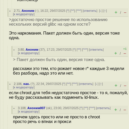
2.71
,
Аноним
(
-
), 16:22, 29/07/2025 [
^
] [
^^
] [
^^^
] [
ответить
]
[
↓
] [
↑
]
+
–
/
[
к модератору
]
>достаточно простое решение по использованию
нескольких версий glibc на одном хосте?
Это наркомания. Пакет должен быть один, версия тоже
одна.
+1
3.80
,
Аноним
(
37
), 17:23, 29/07/2025 [
^
] [
^^
] [
^^^
] [
ответить
]
+
–
[
к модератору
]
/
> Пакет должен быть один, версия тоже одна.
расскажи это тем, кто рожает новое г* каждые 3 недели
без разбора, надо это или нет.
2.106
,
нах.
(
?
), 22:34, 29/07/2025 [
^
] [
^^
] [
^^^
] [
ответить
]
[
↓
] [
↑
]
+
–
/
[
к модератору
]
если chroot для тебя недостаточно простое - то я, пожалуй,
не буду рассказывать как подменить ld-linux.
3.108
,
Аноним007
(
ok
), 23:00, 29/07/2025 [
^
] [
^^
] [
^^^
] [
ответить
]
+
–
/
[
к модератору
]
причем здесь просто или не просто в chroot
просто речь о впнах и прокси