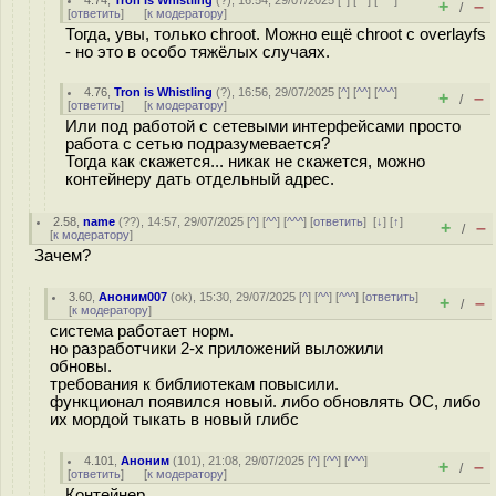
4.74
,
Tron is Whistling
(
?
), 16:54, 29/07/2025 [
^
] [
^^
] [
^^^
]
+
–
/
[
ответить
]
[
к модератору
]
Тогда, увы, только chroot. Можно ещё chroot с overlayfs
- но это в особо тяжёлых случаях.
4.76
,
Tron is Whistling
(
?
), 16:56, 29/07/2025 [
^
] [
^^
] [
^^^
]
+
–
/
[
ответить
]
[
к модератору
]
Или под работой с сетевыми интерфейсами просто
работа с сетью подразумевается?
Тогда как скажется... никак не скажется, можно
контейнеру дать отдельный адрес.
2.58
,
name
(
??
), 14:57, 29/07/2025 [
^
] [
^^
] [
^^^
] [
ответить
]
[
↓
] [
↑
]
+
–
/
[
к модератору
]
Зачем?
3.60
,
Аноним007
(
ok
), 15:30, 29/07/2025 [
^
] [
^^
] [
^^^
] [
ответить
]
+
–
/
[
к модератору
]
система работает норм.
но разработчики 2-х приложений выложили
обновы.
требования к библиотекам повысили.
функционал появился новый. либо обновлять ОС, либо
их мордой тыкать в новый глибс
4.101
,
Аноним
(
101
), 21:08, 29/07/2025 [
^
] [
^^
] [
^^^
]
+
–
/
[
ответить
]
[
к модератору
]
Контейнер