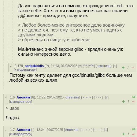
Да уж, нарываться на помощь от гражданина Led - это
такое себе. Хотя если вам нравится как вас полили
д@рьмом - приходите, получите.
> Любое более-менее интересное дело водиночку
> не делается, поэтому те, кто не умеет ладить с
другими людьми,
> обречены на нищету и забвение.
Майнтенанс энной версии glibc - врядли очень уж
сильно интересное дело.
2.179
,
scriptkiddis
(
?
), 14:43, 01/08/2025 [
^
] [
^^
] [
^^^
] [
ответить
]
[
↑
]
+
–
/
[
к модератору
]
Потому как генту делает для gcc/binutils/glibc больше чем
любой из всяких шляп
+3
1.6
,
Аноним
(
6
), 12:22, 29/07/2025 [
ответить
] [
﹢﹢﹢
] [
· · ·
]
[
↑
]
+
–
[
к модератору
]
/
> uabs
Ладно.
+8
1.7
,
Аноним
(
-
), 12:24, 29/07/2025 [
ответить
] [
﹢﹢﹢
] [
· · ·
]
[
↓
]
+
–
[
к модератору
]
/