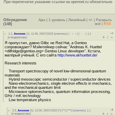
При перепечатке указание ссылки на opennet.ru обязательно
Обсуждение
Ajax
|
1 уровень
|
Линейный
|
+/-
|
Раскрыть
(148)
всё
|
RSS
+5
1.1
,
Аноним
(
1
), 11:58, 29/07/2025 [
ответить
] [
﹢﹢﹢
] [
· · ·
]
[
↓
]
+
–
[
к модератору
]
/
Я пропустил, давно Glibc не Red Hat, а Gentoo
сопровождает? Мэйнтейнер сейчас "Andreas K. Huettel
<dilfridge@gentoo.org> Gentoo Linux developer". Кстати,
матёрый учёный. С его сайта
http://www.akhuettel.de/
Research interests
Transport spectroscopy of novel low-dimensional quantum
materials
Hybrid mesoscopic semiconductor / superconductor devices
Nano-electromechanics, single electron effects in mechanics,
and the mechanical quantum limit
Microwave optomechanics, quantum information processing,
GHz / mK technology
Low temperature physics
–9
2.5
,
Аноним
(
5
), 12:08, 29/07/2025 [
^
] [
^^
] [
^^^
] [
ответить
]
[
↓
]
+
–
[
к модератору
]
/