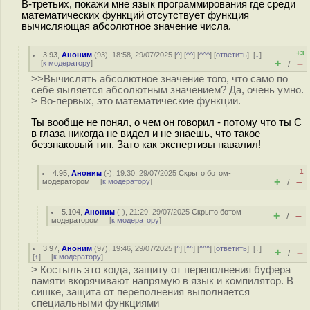
В-третьих, покажи мне язык программирования где среди
математических функций отсутствует функция
вычисляющая абсолютное значение числа.
+3
3.93
,
Аноним
(
93
), 18:58, 29/07/2025 [
^
] [
^^
] [
^^^
] [
ответить
]
[
↓
]
+
–
[
к модератору
]
/
>>Вычислять абсолютное значение того, что само по
себе яыляется абсолютным значением? Да, очень умно.
> Во-первых, это математические функции.
Ты вообще не понял, о чем он говорил - потому что ты С
в глаза никогда не видел и не знаешь, что такое
беззнаковый тип. Зато как экспертизы навалил!
–1
4.95
,
Аноним
(
-
), 19:30, 29/07/2025
Скрыто ботом-
+
–
модератором
[
к модератору
]
/
5.104
,
Аноним
(
-
), 21:29, 29/07/2025
Скрыто ботом-
+
–
/
модератором
[
к модератору
]
3.97
,
Аноним
(
97
), 19:46, 29/07/2025 [
^
] [
^^
] [
^^^
] [
ответить
]
[
↓
]
+
–
/
[
↑
] [
к модератору
]
> Костыль это когда, защиту от переполнения буфера
памяти вкорячивают напрямую в язык и компилятор. В
сишке, защита от переполнения выполняется
специальными функциями