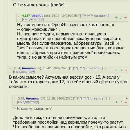
Glibc читается как [глибс].
4.187
,
adolfus
(
ok
), 15:12, 19/08/2025 [
^
] [
^^
] [
^^^
] [
ответить
]
+
–
/
[
к модератору
]
Ну так много кто OpenGL называет как опэнжээл
-- опен жрафик ленг...
Нынешние студни, перманентно торчащие в
смартфонах и не способные вокабулярно выразить
мысль без слов-паразитов, аббревиатуры "ascii" и
"scsi" называют последовательностью букв, которые
видят, стараясь при этом "правильно" произносить,
типа, с но английски набитым ртом.
2.64
,
Аноним
(
65
), 15:42, 29/07/2025 [
^
] [
^^
] [
^^^
] [
ответить
]
[
↑
]
+
–
/
[
к модератору
]
В каком смысле? Актуальная версия gcc - 15. А если у
тебя что-то старее даже 12, то тебе и новый glibc не нужно
собирать.
–1
3.78
,
Аноним
(
37
), 17:16, 29/07/2025 [
^
] [
^^
] [
^^^
] [
ответить
]
[
↓
]
+
–
[
к модератору
]
/
> В каком смысле?
Дело не в том, что ты не понимаешь, а то, что
требования прослойки над кернелом почему-то растут.
Что особенного появилось в прослойке, что радикально