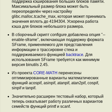
поддержка кэширования больших блоков памяти.
Максимальный размер блока может быть
переопределён через настройку
glibc.malloc.tcache_max, которая может принимать
значения вплоть до 4194304. Ускорена работа
кэша для блоков небольшого размера.
В сборочный скрипт configure добавлена опция "--
enable-sframe", включающая поддержку формата
SFrame, применяемого для представления
информации о трассировке стека и
поддерживаемого функцией
backtrace
. Для
использования SFrame требуется как минимум
версия binutils 2.45.
Из проекта
CORE-MATH
перенесены
оптимизированные варианты математических
функций acospif, asinpif, atanpif, atan2pif, cospif,
sinpif и tanpif.
Значительно расширен тестовый набор, который
теперь охватывает работу различных вариантов
семейств функций printf и scanf.