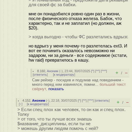
для своей фс за бабки.
мне он понадобился ровно один раз в жизни,
после физического отказа железа. Бабок, что
характерно, так и не заплатил (но должен, аж
$20).
> когда выгодно - чтобы ФС разлетались вдрызг.
но вдрыгз у меня почему-то разлетелась ext3. И
вот ее починить оказалось невозможно ни
задаром, ни за деньги - все содержимое (кстати,
hw raid) превратилось в кашу.
8.160
,
Аноним
(
-
), 23:44, 30/07/2025 [
^
] [
^^
] [
^^^
]
+
–
/
[
ответить
]
[
к модератору
]
Сам рейзер - посидев и подумав над поведением -
много перед кем извинялся, помни...
большой текст
свёрнут,
показать
4.152
,
Аноним
(
-
), 22:18, 30/07/2025 [
^
] [
^^
] [
^^^
] [
ответить
]
+
–
/
[
↑
] [
к модератору
]
> Если спец плох как человек, то он как и спец плох.
Толку
> от того, что ты лучше всех знаешь
$название_дисциплины, если ты не
> можешь другим людям помочь с ней?