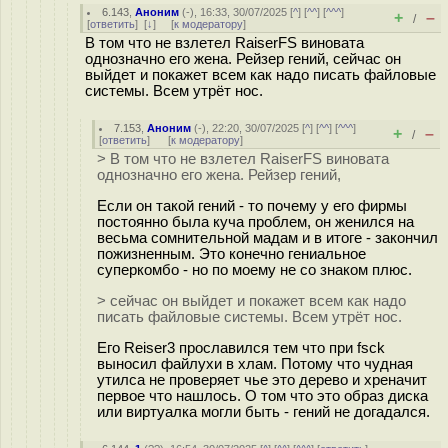
6.143
,
Аноним
(
-
), 16:33, 30/07/2025 [
^
] [
^^
] [
^^^
]
+
–
/
[
ответить
]
[
↓
] [
к модератору
]
В том что не взлетел RaiserFS виновата
однозначно его жена. Рейзер гений, сейчас он
выйдет и покажет всем как надо писать файловые
системы. Всем утрёт нос.
7.153
,
Аноним
(
-
), 22:20, 30/07/2025 [
^
] [
^^
] [
^^^
]
+
–
/
[
ответить
]
[
к модератору
]
> В том что не взлетел RaiserFS виновата
однозначно его жена. Рейзер гений,
Если он такой гений - то почему у его фирмы
постоянно была куча проблем, он женился на
весьма сомнительной мадам и в итоге - закончил
пожизненным. Это конечно гениальное
суперкомбо - но по моему не со знаком плюс.
> сейчас он выйдет и покажет всем как надо
писать файловые системы. Всем утрёт нос.
Его Reiser3 прославился тем что при fsck
выносил файлухи в хлам. Потому что чудная
утилса не проверяет чье это дерево и хреначит
первое что нашлось. О том что это образ диска
или виртуалка могли быть - гений не догадался.