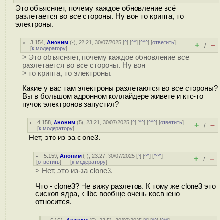
Это объясняет, почему каждое обновление всё
разлетается во все стороны. Ну вон то крипта, то
электроны.
3.154
,
Аноним
(
-
), 22:21, 30/07/2025 [
^
] [
^^
] [
^^^
] [
ответить
]
+
–
/
[
к модератору
]
> Это объясняет, почему каждое обновление всё
разлетается во все стороны. Ну вон
> то крипта, то электроны.
Какие у вас там электроны разлетаются во все стороны?
Вы в большом адронном коллайдере живете и кто-то
пучок электронов запустил?
4.158
,
Аноним
(
5
), 23:21, 30/07/2025 [
^
] [
^^
] [
^^^
] [
ответить
]
+
–
/
[
к модератору
]
Нет, это из-за clone3.
5.159
,
Аноним
(
-
), 23:27, 30/07/2025 [
^
] [
^^
] [
^^^
]
+
–
/
[
ответить
]
[
к модератору
]
> Нет, это из-за clone3.
Что - clone3? Не вижу разлетов. К тому же clone3 это
сискол ядра, к libc вообще очень косвнено
относится.