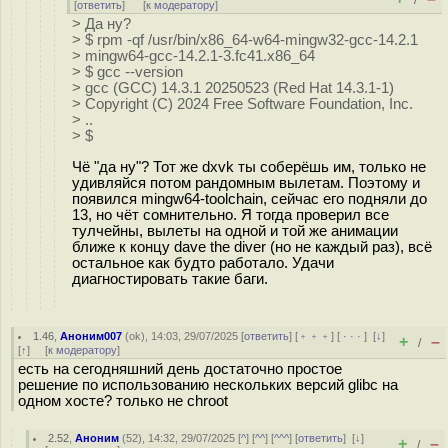
/
[
ответить
]
[
к модератору
]
> Да ну?
> $ rpm -qf /usr/bin/x86_64-w64-mingw32-gcc-14.2.1
> mingw64-gcc-14.2.1-3.fc41.x86_64
> $ gcc --version
> gcc (GCC) 14.3.1 20250523 (Red Hat 14.3.1-1)
> Copyright (C) 2024 Free Software Foundation, Inc.
> ..
> $
Чё "да ну"? Тот же dxvk ты соберёшь им, только не
удивляйся потом рандомным вылетам. Поэтому и
появился mingw64-toolchain, сейчас его подняли до
13, но чёт сомнительно. Я тогда проверил все
тулчейны, вылеты на одной и той же анимации
ближе к концу dave the diver (но не каждый раз), всё
остальное как будто работало. Удачи
диагностировать такие баги.
1.46
,
Аноним007
(
ok
), 14:03, 29/07/2025 [
ответить
] [
﹢﹢﹢
] [
· · ·
]
[
↓
]
+
–
/
[
↑
] [
к модератору
]
есть на сегодняшний день достаточно простое
решение по использованию нескольких версий glibc на
одном хосте? только не chroot
2.52
,
Аноним
(
52
), 14:32, 29/07/2025 [
^
] [
^^
] [
^^^
] [
ответить
]
[
↓
]
+
–
/