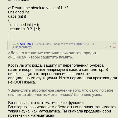
/* Return the absolute value of I. */
unsigned int
uabs (int i)
{
unsigned int j = i;
return i < 0 ? -j : i;
}
–5
2.77
,
Аноним
(
-
), 17:08, 29/07/2025 [
^
] [
^^
] [
^^^
] [
ответить
]
[
↓
]
+
–
[
к модератору
]
/
>До чего же лютые костыли приходится городить
cишникам, чтобы защитить память.
Костыль это когда, защиту от переполнения буфера
памяти вкорячивают напрямую в язык и компилятор. В
сишке, защита от переполнения выполняется
специальными функциями. И это нормальная практика для
не-ООП языка.
>Вычислять абсолютное значение того, что само по себе
яыляется абсолютным значением? Да, очень умно.
Во-первых, это математические функции.
Во-вторых, вычислением абсолютных величин занимается
такая наука, как математика. Ты сначала предъяви свои
претензии к математикам.