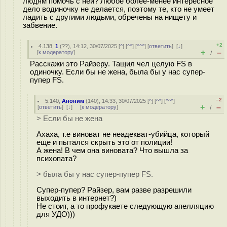
людям помочь с ней? Любое более-менее интересное
дело водиночку не делается, поэтому те, кто не умеет
ладить с другими людьми, обречены на нищету и
забвение.
+2
4.138
,
1
(
??
), 14:12, 30/07/2025 [
^
] [
^^
] [
^^^
] [
ответить
]
[
↓
]
+
–
[
к модератору
]
/
Расскажи это Райзеру. Тащил чел целую FS в
одиночку. Если бы не жена, была бы у нас супер-
пупер FS.
–2
5.140
,
Аноним
(
140
), 14:33, 30/07/2025 [
^
] [
^^
] [
^^^
]
+
–
[
ответить
]
[
↓
] [
к модератору
]
/
> Если бы не жена
Ахаха, т.е виноват не неадекват-убийца, который
еще и пытался скрыть это от полиции!
А жена! В чем она виновата? Что вышла за
психопата?
> была бы у нас супер-пупер FS.
Cупер-пупер? Райзер, вам разве разрешили
выходить в интернет?)
Не стоит, а то профукаете следующую апелляцию
для УДО)))