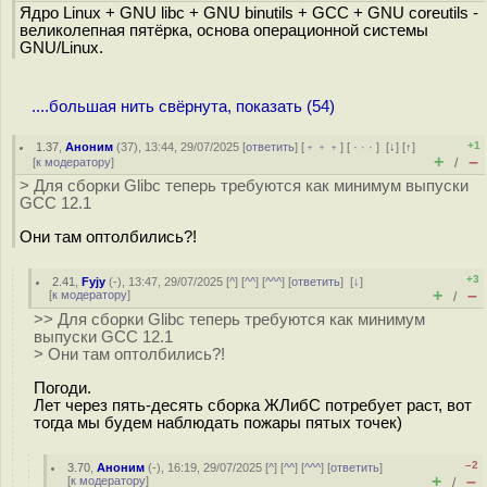
Ядро Linux + GNU libc + GNU binutils + GCC + GNU coreutils -
великолепная пятёрка, основа операционной системы
GNU/Linux.
....большая нить свёрнута, показать (54)
+1
1.37
,
Аноним
(
37
), 13:44, 29/07/2025 [
ответить
] [
﹢﹢﹢
] [
· · ·
]
[
↓
] [
↑
]
+
–
[
к модератору
]
/
> Для сборки Glibc теперь требуются как минимум выпуски
GCC 12.1
Они там оптолбились?!
+3
2.41
,
Fyjy
(-), 13:47, 29/07/2025 [
^
] [
^^
] [
^^^
] [
ответить
]
[
↓
]
+
–
[
к модератору
]
/
>> Для сборки Glibc теперь требуются как минимум
выпуски GCC 12.1
> Они там оптолбились?!
Погоди.
Лет через пять-десять сборка ЖЛибС потребует раст, вот
тогда мы будем наблюдать пожары пятых точек)
–2
3.70
,
Аноним
(
-
), 16:19, 29/07/2025 [
^
] [
^^
] [
^^^
] [
ответить
]
+
–
[
к модератору
]
/