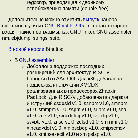
regcomp, приводящая к двойному
освобождению памяти (double-free).
Дополнительно можно отметить
выпуск
набора
системных утилит
GNU Binutils 2.45
, в состав которого
входят такие программы, как GNU linker, GNU assembler,
nm, objdump, strings, strip.
В
новой
версии
Binutils:
В
GNU assembler
:
Добавлена поддержка последних
расширений для архитектур RISC-V,
LoongArch и AArch64. Для x86 добавлена
поддержка инструкций XMODX,
реализованных в процессорах Zhaoxin
PadLock. Для RISC-V добавлена поддержка
инструкций ssqosid v1.0, ssnpm v1.0, smnpm
v1.0, smmpm v1.0, sspm v1.0, supm v1.0, sha
v1.0, zce v1.0, smcdeleg v1.0, ssccfg v1.0,
svvptc v1.0, zilsd v1.0, zclsd v1.0, smrnmi v1.0,
xtheadvdot v1.0, xmipscbop v1.0, xmipscmov
v1.0, xmipsexectl v1.0 и xmipslsp v1.0.