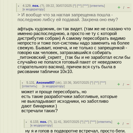
4.129
,
пох.
(
?
), 09:22, 30/07/2025 [
^
] [
^^
] [
^^^
] [
ответить
]
+
–
/
[
к модератору
]
> И вообще что за наглая запрещенка пошла -
последнюю либсу ей подавай. Захрена оно ему?
афтырь художник, он так видет. (там же не сказано что
именно распоследнюю, а просто не ту с которой
дистрибутив собран) А самому пересобрать видимо
непросто и тоже пол-системы надо заменить на более
свежую. Бываит, нонеча, и не только с запрещенкой -
говорю как человек, затрахавшийся собирать
_питоновский_скрипт_ (так бы и не заработал если бы
случайно не попался готовый пакет от неведомого
старательного васяна), причем вся суть была в
рисовании таблички 10x10.
5.131
,
Аноним007
(
ok
), 10:36, 30/07/2025 [
^
] [
^^
] [
^^^
]
+
–
/
[
ответить
]
[
к модератору
]
может и проще пересобрать, но
есть такие разработчики заботливые, которые
не выкладывают исходники, но заботливо
дают бинарники )
встречали таких?
6.133
,
пох.
(
?
), 11:41, 30/07/2025 [
^
] [
^^
] [
^^^
] [
ответить
]
+
–
/
[
к модератору
]
ну я и гопов в подворотне встречал, просто беги.