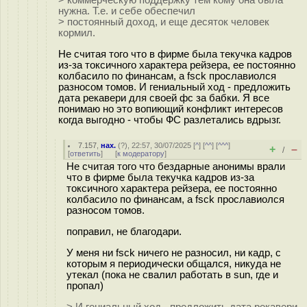
> коммерческую поддержку тем кому она была
нужна. Т.е. и себе обеспечил
> постоянный доход, и еще десяток человек
кормил.
Не считая того что в фирме была текучка кадров
из-за токсичного характера рейзера, ее постоянно
колбасило по финансам, а fsck прославиолся
разносом томов. И гениальный ход - предложить
дата рекавери для своей фс за бабки. Я все
понимаю но это вопиющий конфликт интересов
когда выгодно - чтобы ФС разлетались вдрызг.
7.157
,
нах.
(
?
), 22:57, 30/07/2025 [
^
] [
^^
] [
^^^
]
+
–
/
[
ответить
]
[
к модератору
]
Не считая того что бездарные анонимы врали
что в фирме была текучка кадров из-за
токсичного характера рейзера, ее постоянно
колбасило по финансам, а fsck прославиолся
разносом томов.
поправил, не благодари.
У меня ни fsck ничего не разносил, ни кадр, с
которым я периодически общался, никуда не
утекал (пока не свалил работать в sun, где и
пропал)
> И гениальный ход - предложить дата рекавери