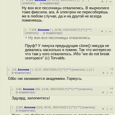
6.161
,
Аноним
(
5
), 23:51, 30/07/2025 [
^
] [
^^
] [
^^^
]
+
–
/
[
ответить
]
[
к модератору
]
Ну вон все песочницы отвалились. В жырнолисе
тоже фиксили, ага. А электрон не пересоберёшь
же в любом случае, да и на другой не всегда
поменяешь.
7.176
,
Аноним
(
-
), 22:50, 31/07/2025 [
^
] [
^^
] [
^^^
]
+
–
/
[
ответить
]
[
к модератору
]
> Ну вон все песочницы отвалились.
Пруф? У линуха предыдущие clone() никуда не
девались насколько я помню. Так что интересно
что там у кого отвалилось. Ибо "we do not break
userspace" (c) Torvalds.
+2
2.9
,
Аноним
(
-
), 12:27, 29/07/2025 [
^
] [
^^
] [
^^^
] [
ответить
]
[
↓
] [
↑
]
+
–
[
к модератору
]
/
Glibc-ом занамаются академики. Горжусь.
+3
3.40
,
Аноним
(
40
), 13:46, 29/07/2025 [
^
] [
^^
] [
^^^
] [
ответить
]
+
–
[
к модератору
]
/
Эдуард, залогинтесь!
3.114
,
Аноним
(
114
), 00:01, 30/07/2025 [
^
] [
^^
] [
^^^
] [
ответить
]
+
–
/
[
к модератору
]