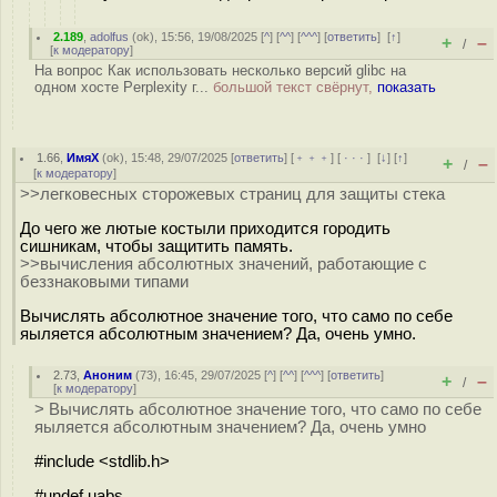
2.189
,
adolfus
(
ok
), 15:56, 19/08/2025 [
^
] [
^^
] [
^^^
] [
ответить
]
[
↑
]
+
–
/
[
к модератору
]
На вопрос Как использовать несколько версий glibc на
одном хосте Perplexity г...
большой текст свёрнут,
показать
1.66
,
ИмяХ
(
ok
), 15:48, 29/07/2025 [
ответить
] [
﹢﹢﹢
] [
· · ·
]
[
↓
] [
↑
]
+
–
/
[
к модератору
]
>>легковесных сторожевых страниц для защиты стека
До чего же лютые костыли приходится городить
cишникам, чтобы защитить память.
>>вычисления абсолютных значений, работающие с
беззнаковыми типами
Вычислять абсолютное значение того, что само по себе
яыляется абсолютным значением? Да, очень умно.
2.73
,
Аноним
(
73
), 16:45, 29/07/2025 [
^
] [
^^
] [
^^^
] [
ответить
]
+
–
/
[
к модератору
]
> Вычислять абсолютное значение того, что само по себе
яыляется абсолютным значением? Да, очень умно
#include <stdlib.h>
#undef uabs