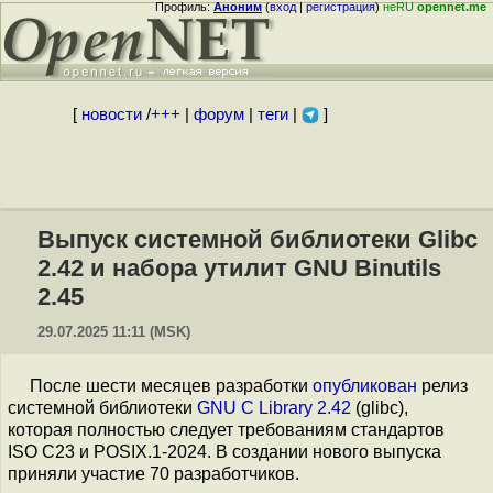
Профиль:
Аноним
(
вход
|
регистрация
)
неRU
opennet.me
[
новости
/
+++
|
форум
|
теги
|
]
Выпуск системной библиотеки Glibc
2.42 и набора утилит GNU Binutils
2.45
29.07.2025 11:11 (MSK)
После шести месяцев разработки
опубликован
релиз
системной библиотеки
GNU C Library 2.42
(glibc),
которая полностью следует требованиям стандартов
ISO C23 и POSIX.1-2024. В создании нового выпуска
приняли участие 70 разработчиков.