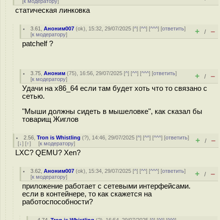
[
к модератору
]
статическая линковка
3.61
,
Аноним007
(
ok
), 15:32, 29/07/2025 [
^
] [
^^
] [
^^^
] [
ответить
]
+
–
/
[
к модератору
]
patchelf ?
3.75
,
Аноним
(
75
), 16:56, 29/07/2025 [
^
] [
^^
] [
^^^
] [
ответить
]
+
–
/
[
к модератору
]
Удачи на х86_64 если там будет хоть что то связано с
сетью.
"Мыши должны сидеть в мышеловке", как сказал бы
товарищ Жиглов
2.56
,
Tron is Whistling
(
?
), 14:46, 29/07/2025 [
^
] [
^^
] [
^^^
] [
ответить
]
+
–
/
[
↓
] [
↑
] [
к модератору
]
LXC? QEMU? Xen?
3.62
,
Аноним007
(
ok
), 15:34, 29/07/2025 [
^
] [
^^
] [
^^^
] [
ответить
]
+
–
/
[
к модератору
]
приложение работает с сетевыми интерфейсами.
если в контейнере, то как скажется на
работоспособности?