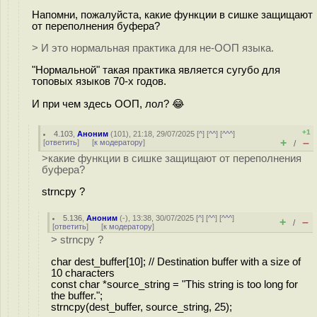
Напомни, пожалуйста, какие функции в сишке защищают
от переполнения буфера?
> И это нормальная практика для не-ООП языка.
"Нормальной" такая практика является сугубо для
топовых языков 70-х годов.
И при чем здесь ООП, лол? 😂
+1
4.103
,
Аноним
(
101
), 21:18, 29/07/2025 [
^
] [
^^
] [
^^^
]
+
–
[
ответить
]
[
к модератору
]
/
>какие функции в сишке защищают от переполнения
буфера?
strncpy ?
5.136
,
Аноним
(
-
), 13:38, 30/07/2025 [
^
] [
^^
] [
^^^
]
+
–
/
[
ответить
]
[
к модератору
]
> strncpy ?
char dest_buffer[10]; // Destination buffer with a size of
10 characters
const char *source_string = "This string is too long for
the buffer.";
strncpy(dest_buffer, source_string, 25);