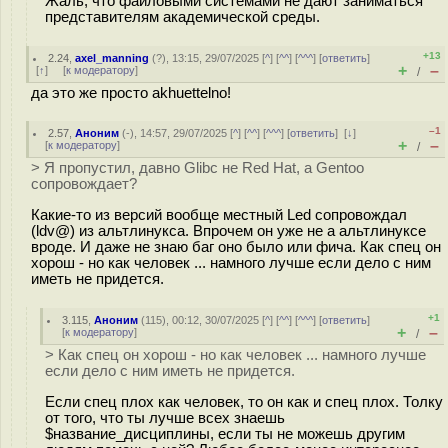
Жаль, что файловыми системами не дают заниматься
представителям академической среды.
+13
2.24
,
axel_manning
(
?
), 13:15, 29/07/2025 [
^
] [
^^
] [
^^^
] [
ответить
]
+
–
[
↑
] [
к модератору
]
/
да это же просто akhuettelno!
–1
2.57
,
Аноним
(
-
), 14:57, 29/07/2025 [
^
] [
^^
] [
^^^
] [
ответить
]
[
↓
]
+
–
[
к модератору
]
/
> Я пропустил, давно Glibc не Red Hat, а Gentoo
сопровождает?
Какие-то из версий вообще местный Led сопровождал
(ldv@) из альтлинукса. Впрочем он уже не а альтлинуксе
вроде. И даже не знаю баг оно было или фича. Как спец он
хорош - но как человек ... намного лучше если дело с ним
иметь не придется.
+1
3.115
,
Аноним
(
115
), 00:12, 30/07/2025 [
^
] [
^^
] [
^^^
] [
ответить
]
+
–
[
к модератору
]
/
> Как спец он хорош - но как человек ... намного лучше
если дело с ним иметь не придется.
Если спец плох как человек, то он как и спец плох. Толку
от того, что ты лучше всех знаешь
$название_дисциплины, если ты не можешь другим