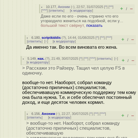
10.177
,
Аноним
(
-
), 22:57, 31/07/2025 [
^
] [
^^
]
+
–
/
[
^^^
] [
ответить
]
[
к модератору
]
Даже если по его - очень странно что его
угораздило жениться на подобной, если у...
большой текст свёрнут,
показать
6.180
,
scriptkiddis
(
?
), 14:44, 01/08/2025 [
^
] [
^^
] [
^^^
]
+
–
/
[
ответить
]
[
↑
] [
к модератору
]
Да именно так. Во всем виновата его жена.
5.149
,
нах.
(
?
), 21:49, 30/07/2025 [
^
] [
^^
] [
^^^
] [
ответить
]
[
↑
]
+
–
/
[
к модератору
]
> Расскажи это Райзеру. Тащил чел целую FS в
одиночку.
вообще-то нет. Наоборот, собрал команду
(достаточно приличных) специалистов,
обеспечивавшую коммерческую поддержку тем кому
она была нужна. Т.е. и себе обеспечил постоянный
доход, и еще десяток человек кормил.
6.156
,
Аноним
(
-
), 22:27, 30/07/2025 [
^
] [
^^
] [
^^^
]
+
–
/
[
ответить
]
[
к модератору
]
> вообще-то нет. Наоборот, собрал команду
(достаточно приличных) специалистов,
обеспечивавшую