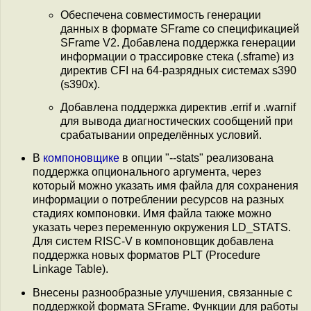
Обеспечена совместимость генерации
данных в формате SFrame со спецификацией
SFrame V2. Добавлена поддержка генерации
информации о трассировке стека (.sframe) из
директив CFI на 64-разрядных системах s390
(s390x).
Добавлена поддержка директив .errif и .warnif
для вывода диагностических сообщений при
срабатывании определённых условий.
В
компоновщике
в опции "--stats" реализована
поддержка опционального аргумента, через
который можно указать имя файла для сохранения
информации о потреблении ресурсов на разных
стадиях компоновки. Имя файла также можно
указать через переменную окружения LD_STATS.
Для систем RISC-V в компоновщик добавлена
поддержка новых форматов PLT (Procedure
Linkage Table).
Внесены разнообразные улучшения, связанные с
поддержкой формата SFrame. Функции для работы