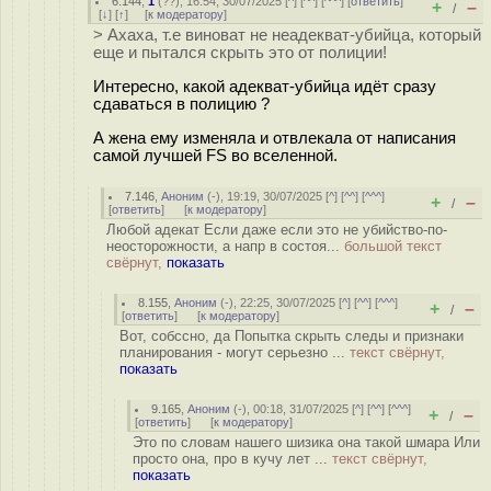
6.144
,
1
(
??
), 16:54, 30/07/2025 [
^
] [
^^
] [
^^^
] [
ответить
]
+
–
/
[
↓
] [
↑
] [
к модератору
]
> Ахаха, т.е виноват не неадекват-убийца, который
еще и пытался скрыть это от полиции!
Интересно, какой адекват-убийца идёт сразу
сдаваться в полицию ?
А жена ему изменяла и отвлекала от написания
самой лучшей FS во вселенной.
7.146
,
Аноним
(
-
), 19:19, 30/07/2025 [
^
] [
^^
] [
^^^
]
+
–
/
[
ответить
]
[
к модератору
]
Любой адекат Если даже если это не убийство-по-
неосторожности, а напр в состоя...
большой текст
свёрнут,
показать
8.155
,
Аноним
(
-
), 22:25, 30/07/2025 [
^
] [
^^
] [
^^^
]
+
–
/
[
ответить
]
[
к модератору
]
Вот, собссно, да Попытка скрыть следы и признаки
планирования - могут серьезно ...
текст свёрнут,
показать
9.165
,
Аноним
(
-
), 00:18, 31/07/2025 [
^
] [
^^
] [
^^^
]
+
–
/
[
ответить
]
[
к модератору
]
Это по словам нашего шизика она такой шмара Или
просто она, про в кучу лет ...
текст свёрнут,
показать