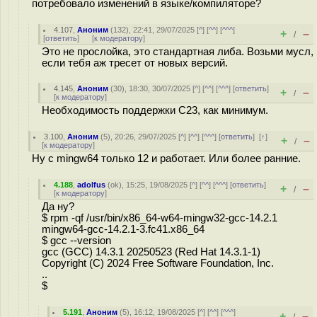
потребовало изменений в языке/компиляторе?
4.107
,
Аноним
(
132
), 22:41, 29/07/2025 [
^
] [
^^
] [
^^^
]
+
–
/
[
ответить
]
[
к модератору
]
Это не прослойка, это стандартная либа. Возьми мусл,
если тебя аж тресет от новых версий.
4.145
,
Аноним
(
30
), 18:30, 30/07/2025 [
^
] [
^^
] [
^^^
] [
ответить
]
+
–
/
[
к модератору
]
Необходимость поддержки C23, как минимум.
3.100
,
Аноним
(
5
), 20:26, 29/07/2025 [
^
] [
^^
] [
^^^
] [
ответить
]
[
↑
]
+
–
/
[
к модератору
]
Ну с mingw64 только 12 и работает. Или более ранние.
4.188
,
adolfus
(
ok
), 15:25, 19/08/2025 [
^
] [
^^
] [
^^^
] [
ответить
]
+
–
/
[
к модератору
]
Да ну?
$ rpm -qf /usr/bin/x86_64-w64-mingw32-gcc-14.2.1
mingw64-gcc-14.2.1-3.fc41.x86_64
$ gcc --version
gcc (GCC) 14.3.1 20250523 (Red Hat 14.3.1-1)
Copyright (C) 2024 Free Software Foundation, Inc.
..
$
5.191
,
Аноним
(
5
), 16:12, 19/08/2025 [
^
] [
^^
] [
^^^
]
+
–