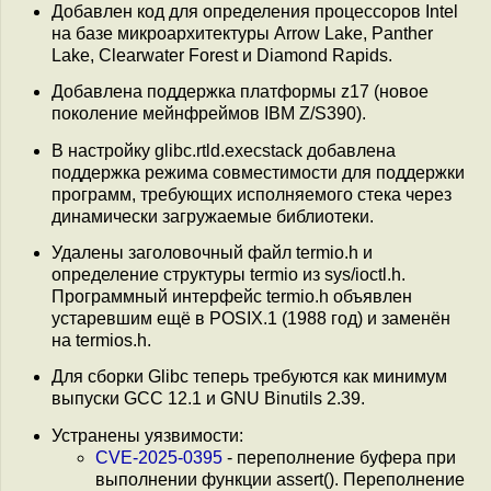
Добавлен код для определения процессоров Intel
на базе микроархитектуры Arrow Lake, Panther
Lake, Clearwater Forest и Diamond Rapids.
Добавлена поддержка платформы z17 (новое
поколение мейнфреймов IBM Z/S390).
В настройку glibc.rtld.execstack добавлена
поддержка режима совместимости для поддержки
программ, требующих исполняемого стека через
динамически загружаемые библиотеки.
Удалены заголовочный файл termio.h и
определение структуры termio из sys/ioctl.h.
Программный интерфейс termio.h объявлен
устаревшим ещё в POSIX.1 (1988 год) и заменён
на termios.h.
Для сборки Glibc теперь требуются как минимум
выпуски GCC 12.1 и GNU Binutils 2.39.
Устранены уязвимости:
CVE-2025-0395
- переполнение буфера при
выполнении функции assert(). Переполнение