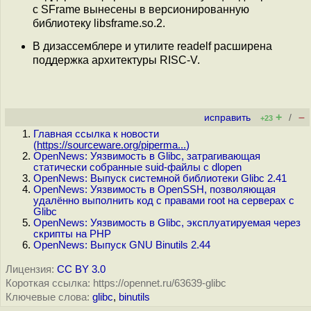
с SFrame вынесены в версионированную
библиотеку libsframe.so.2.
В дизассемблере и утилите readelf расширена
поддержка архитектуры RISC-V.
+
–
исправить
/
+23
Главная ссылка к новости
(
https://sourceware.org/piperma...
)
OpenNews: Уязвимость в Glibc, затрагивающая
статически собранные suid-файлы с dlopen
OpenNews: Выпуск системной библиотеки Glibc 2.41
OpenNews: Уязвимость в OpenSSH, позволяющая
удалённо выполнить код с правами root на серверах с
Glibc
OpenNews: Уязвимость в Glibc, эксплуатируемая через
скрипты на PHP
OpenNews: Выпуск GNU Binutils 2.44
Лицензия:
CC BY 3.0
Короткая ссылка: https://opennet.ru/63639-glibc
Ключевые слова:
glibc
,
binutils