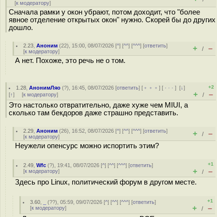
[
к модератору
]
Сначала рамки у окон убрают, потом доходит, что "более
явное отделение открытых окон" нужно. Скорей бы до других
дошло.
2.23
,
Аноним
(
22
), 15:00, 08/07/2026 [
^
] [
^^
] [
^^^
] [
ответить
]
+
–
/
[
к модератору
]
А нет. Похоже, это речь не о том.
+2
1.28
,
АнонимЛяо
(
?
), 16:45, 08/07/2026 [
ответить
] [
﹢﹢﹢
] [
· · ·
]
[
↓
]
+
–
[
↑
] [
к модератору
]
/
Это настолько отвратительно, даже хуже чем MIUI, а
сколько там бекдоров даже страшно представить.
2.29
,
Аноним
(
26
), 16:52, 08/07/2026 [
^
] [
^^
] [
^^^
] [
ответить
]
+
–
/
[
к модератору
]
Неужели опенсурс можно испортить этим?
+1
2.49
,
Wfc
(
?
), 19:41, 08/07/2026 [
^
] [
^^
] [
^^^
] [
ответить
]
+
–
[
к модератору
]
/
Здесь про Linux, политический форум в другом месте.
+1
3.60
,
_
(
??
), 05:59, 09/07/2026 [
^
] [
^^
] [
^^^
] [
ответить
]
+
–
[
к модератору
]
/