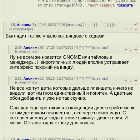
А что это меняет Ну вот headquarter RH грубо в 300
км от их столицы И ЧО ...
текст свёрнут,
показать
–1
1.5
,
Аноним
(
5
), 12:58, 08/07/2026 [
ответить
] [
﹢﹢﹢
] [
· · ·
]
[
↓
] [
↑
]
+
–
[
к модератору
]
/
Выглядит так же уныло как виндовс с кедами.
2.39
,
Аноним
(
36
), 17:25, 08/07/2026 [
^
] [
^^
] [
^^^
] [
ответить
]
+
–
/
[
к модератору
]
Ну не всем же нравится GNOME или тайловые
менеджеры. Нейротипичных людей вполне устраивает
интерфейс похожий на винду.
2.62
,
Аноним
(
61
), 08:18, 09/07/2026 [
^
] [
^^
] [
^^^
] [
ответить
]
+
–
/
[
к модератору
]
Не все же тут дети, которые дальше планшета ничего не
видели, вот им гном единственный и понятен. А цветные
обои добавить и уже не так скучно.
Слышал еще про таких что концепции директорий и меню
таким детишкам неизвестны, все через поиск ищут. С
нетерпением жду когда в гноме выкинут директории. И
меню. Оставят одну строку для поиска.
1.6
,
Аноним
(
6
), 13:03, 08/07/2026 [
ответить
] [
﹢﹢﹢
] [
· · ·
]
[
↓
] [
↑
]