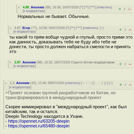
4.89
,
Аноним
(
88
), 16:36, 16/07/2026 [
^
] [
^^
] [
^^^
] [
ответить
]
+
–
/
[
к модератору
]
Нормальных не бывает. Обычные.
2.67
,
Егор
(
??
), 10:58, 09/07/2026 [
^
] [
^^
] [
^^^
] [
ответить
]
[
↑
]
+
–
/
[
к модератору
]
ты какой то прям вобще чудной и глупый, просто прими это
как данность, доказывать тебе не буду ибо тебе не
донести, ты просто должен набраться смелости и принять
это
2.87
,
Аноним
(
88
), 16:32, 16/07/2026
Скрыто ботом-модератором
+
–
/
[
к модератору
]
1.2
,
Аноним
(
42
), 12:46, 08/07/2026 [
ответить
] [
﹢﹢﹢
] [
· · ·
]
[
↓
] [
↑
]
+
–
/
[
к модератору
]
>Проект основан группой разработчиков из Китая, но
трансформировался в международный проект
Скорее мимикрировал в "международный проект", как был
китайским, так и остался.
Deepin Technology находится в Ухане.
-
https://opennet.ru/63205-deepin
-
https://opennet.ru/65480-deepin