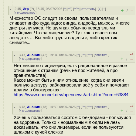
2.45
,
Игр
(
?
), 18:45, 08/07/2026 [
^
] [
^^
] [
^^^
] [
ответить
]
[
↓
] [
↑
]
+
–
/
[
к модератору
]
Множество ОС следит за своим пользователями и
сливает инфо куда надо: винда, андройд, макось, многие
дистры линукса. Но шум как обычно перед злыми
китайцами. Что за лицемерие? Тут как в известном
анегдоте: ... Вы либо трусы наденьте, либо крестик
снимите...
–1
3.47
,
Аноним
(
42
), 19:04, 08/07/2026 [
^
] [
^^
] [
^^^
] [
ответить
]
+
–
[
к модератору
]
/
Нет никакого лицемерия, есть рациональное и разное
отношение к странам (речь не про жителей, а про
правительства).
Какое может быть к ним отношение, когда они ввели
полную цензуру, заблокировали всё у себя и помогают
другим в блокировках:
https://www.opennet.dev/opennews/art.shtml?num=63884
–2
3.78
,
Аноним
(
78
), 14:50, 09/07/2026 [
^
] [
^^
] [
^^^
] [
ответить
]
+
–
[
к модератору
]
/
Хочешь пользоваться софтом с бекдорами - пользуйся
на здоровье. Только к нормальным людям не лезь
доказывать, что они лицемеры, если не пользуются
шлаком с кучей слежки