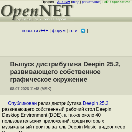
Профиль:
Аноним
(
вход
|
регистрация
)
неRU
opennet.me
[
новости
/
+++
|
форум
|
теги
|
]
Выпуск дистрибутива Deepin 25.2,
развивающего собственное
графическое окружение
08.07.2026 11:48 (MSK)
Опубликован
релиз дистрибутива
Deepin 25.2
,
развивающего собственный рабочий стол Deepin
Desktop Environment (DDE), а также около 40
пользовательских приложений, среди которых
музыкальный проигрыватель Deepin Music, видеоплеер