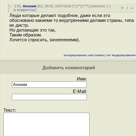
2.81
,
Аноним
(
81
), 05:55, 10/07/2026 [
^
] [
^^
] [
^^^
] [
ответить
]
[
↑
]
+
–
/
[
к модератору
]
Люди которые делают подобное, даже если это
обосновано какиеми то внуртренними делами страны, типа
их дистр.
Но делающие это так,
Таким образом.
Хочется спросить, зачеееееемм).
игнорирование участников
|
лог модерирования
Добавить комментарий
Имя:
E-Mail:
Текст: