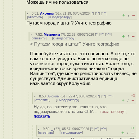
Можешь им не пользоваться.
6.51
,
Аноним
(
51
), 21:19, 08/07/2026 [
^
] [
^^
] [
^^^
]
+
–
/
[
ответить
]
[
к модератору
]
Путаем город и штат? Учите географию
7.52
,
Мемоним
(
?
), 22:32, 08/07/2026 [
^
] [
^^
] [
^^^
]
+
–
/
[
ответить
]
[
к модератору
]
> Путаем город и штат? Учите географию
Попробуйте читать то, что написано. А не то, что
вам хочется увидеть. Выше по ветке нигде не
уточняется, город нужен или штат. Более того, с
юридической точки зрения никакого "города
Вашингтон", где можно регистрировать бизнес, не
существует. Административная единица
называется округ Колумбия.
–2
8.53
,
Аноним
(
51
), 22:47, 08/07/2026 [
^
] [
^^
] [
^^^
]
+
–
[
ответить
]
[
к модератору
]
/
Ну да, по контексту же непонятно, что
подразумевается столица США ...
текст свёрнут,
показать
+1
9.59
,
_
(
??
), 05:57, 09/07/2026 [
^
] [
^^
] [
^^^
]
+
–
[
ответить
]
[
к модератору
]
/