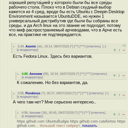
хорошей репутацией у которого были бы все среды
рабочего стола. Плохо что в Debian скудный выбор
кажется из 4 сред, вроде бы есть Ubuntu с Deepin Desktop
Environment называется UbuntuDDE, но нужен 1
универсальный дистрибутив где были бы собраны все
среды. и да Arch linux на это звание не подходит, потому
что миф распространяемый арчеводами, что в Арче есть
все, на практике не подтверждается.
+1
3.44
,
Axonic
(
ok
), 18:14, 08/07/2026 [
^
] [
^^
] [
^^^
] [
ответить
]
[
↓
]
+
–
[
к модератору
]
/
Есть Fedora Linux. Здесь без вариантов.
4.88
,
Аноним
(
88
), 16:34, 16/07/2026 [
^
] [
^^
] [
^^^
] [
ответить
]
+
–
/
[
к модератору
]
К сожалению. Но без вариантов, да.
3.55
,
Pondesss
(
?
), 00:37, 09/07/2026 [
^
] [
^^
] [
^^^
] [
ответить
]
[
↑
]
+
–
/
[
к модератору
]
А чего там нет? Мне серьезно интересно..
4.56
,
Аноним
(
36
), 00:45, 09/07/2026 [
^
] [
^^
] [
^^^
] [
ответить
]
+
–
/
[
к модератору
]
https github com UbuntuBudgie https github com cutefishos https
github com...
большой текст свёрнут,
показать