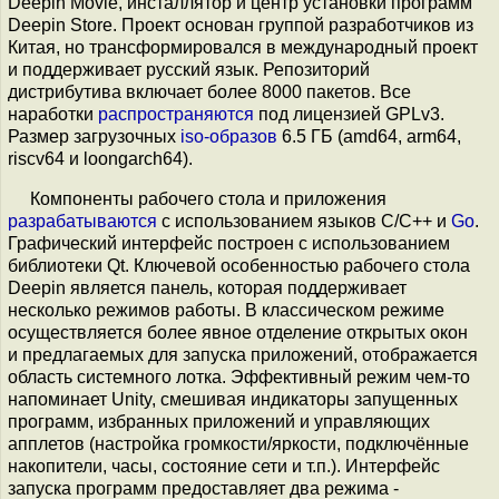
Deepin Movie, инсталлятор и центр установки программ
Deepin Store. Проект основан группой разработчиков из
Китая, но трансформировался в международный проект
и поддерживает русский язык. Репозиторий
дистрибутива включает более 8000 пакетов. Все
наработки
распространяются
под лицензией GPLv3.
Размер загрузочных
iso-образов
6.5 ГБ (amd64, arm64,
riscv64 и loongarch64).
Компоненты рабочего стола и приложения
разрабатываются
с использованием языков C/C++ и
Go
.
Графический интерфейс построен с использованием
библиотеки Qt. Ключевой особенностью рабочего стола
Deepin является панель, которая поддерживает
несколько режимов работы. В классическом режиме
осуществляется более явное отделение открытых окон
и предлагаемых для запуска приложений, отображается
область системного лотка. Эффективный режим чем-то
напоминает Unity, смешивая индикаторы запущенных
программ, избранных приложений и управляющих
апплетов (настройка громкости/яркости, подключённые
накопители, часы, состояние сети и т.п.). Интерфейс
запуска программ предоставляет два режима -