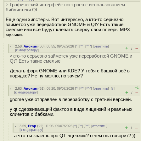
> Графический интерфейс построен с использованием
библиотеки Qt
Еще одни хипстеры. Вот интересно, а кто-то серьезно
займется уже переработкой GNOME и Qt? Есть такие
смелые или все будут клепать сверху свои плееры MP3
музыки.
2.58
,
Аноним
(
58
), 05:55, 09/07/2026 [
^
] [
^^
] [
^^^
] [
ответить
]
+
–
/
[
к модератору
]
>кто-то серьезно займется уже переработкой GNOME и
Qt? Есть такие смелые
Делать форк GNOME или KDE? У тебя с башкой всё в
порядке? Не ну можно, но зачем?
+1
2.63
,
Аноним
(
61
), 08:20, 09/07/2026 [
^
] [
^^
] [
^^^
] [
ответить
]
[
↓
]
+
–
[
к модератору
]
/
gnome уже отправлен в переработку с третьей версией.
у qt сдерживающий фактор в виде лицензий и реальных
клиентов с бабками.
3.69
,
Егор
(
??
), 11:06, 09/07/2026 [
^
] [
^^
] [
^^^
] [
ответить
]
+
–
/
[
к модератору
]
а что ты знаешь про QT лцензию? о чем она говорит? ))