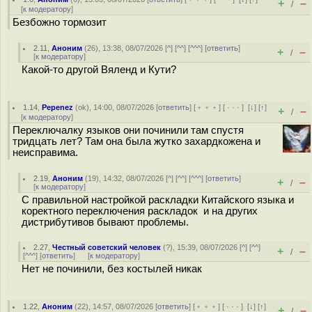
+
–
/
[
к модератору
]
Безбожно тормозит
2.11
,
Аноним
(
26
), 13:38, 08/07/2026 [
^
] [
^^
] [
^^^
] [
ответить
]
+
–
/
[
к модератору
]
Какой-то другой Вяленд и Кути?
1.14
,
Pepenez
(
ok
), 14:00, 08/07/2026 [
ответить
] [
﹢﹢﹢
] [
· · ·
]
[
↓
] [
↑
]
+
–
/
[
к модератору
]
Переключалку языков они починили там спустя
тридцать лет? Там она была жутко захардкожена и
неисправима.
2.19
,
Аноним
(
19
), 14:32, 08/07/2026 [
^
] [
^^
] [
^^^
] [
ответить
]
+
–
/
[
к модератору
]
С правильной настройкой раскладки Китайского языка и
коректного переключения раскладок и на других
дистрибутивов бывают проблемы.
2.27
,
Честный советский человек
(
?
), 15:39, 08/07/2026 [
^
] [
^^
]
+
–
/
[
^^^
] [
ответить
]
[
к модератору
]
Нет не починили, без костылей никак
1.22
,
Аноним
(
22
), 14:57, 08/07/2026 [
ответить
] [
﹢﹢﹢
] [
· · ·
]
[
↓
] [
↑
]
+
–
/