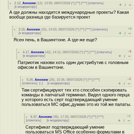
2.12
,
Аноним
(
12
), 13:55, 08/07/2026 [
^
] [
^^
] [
^^^
] [
ответить
]
+
–
/
[
к модератору
]
А где должны находится международные проекты? Какая
вообще разница где базируется проект
+3
3.15
,
Аноним
(
15
), 14:03, 08/07/2026 [
^
] [
^^
] [
^^^
] [
ответить
]
+
–
[
к модератору
]
/
Ясен пень, в Вашингтоне. А где-же еще?
–5
4.17
,
Аноним
(
42
), 14:12, 08/07/2026 [
^
] [
^^
] [
^^^
] [
ответить
]
+
–
[
к модератору
]
/
Патриотик назови хоть один дистрибутив с головным
офисом в Вашингтоне.
–2
5.26
,
Аноним
(
26
), 15:36, 08/07/2026 [
^
] [
^^
] [
^^^
]
+
–
[
ответить
]
[
↓
] [
к модератору
]
/
Там сертифицируют тех кто способен скопировать
команды в лапчатый терминал. Видел одного перца
у которого есть серт подтверждающий умение
пользоваться МС офис,думаю это из той же палаты.
+1
6.37
,
Аноним
(
36
), 17:20, 08/07/2026 [
^
] [
^^
] [
^^^
]
+
–
[
ответить
]
[
к модератору
]
/
Сертификат подтверждающий умение
пользоваться MS Office особенно формулами в