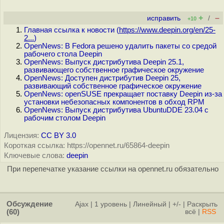
+
–
исправить
/
+10
Главная ссылка к новости (
https://www.deepin.org/en/25-
2...
)
OpenNews: В Fedora решено удалить пакеты со средой
рабочего стола Deepin
OpenNews: Выпуск дистрибутива Deepin 25.1,
развивающего собственное графическое окружение
OpenNews: Доступен дистрибутив Deepin 25,
развивающий собственное графическое окружение
OpenNews: openSUSE прекращает поставку Deepin из-за
установки небезопасных компонентов в обход RPM
OpenNews: Выпуск дистрибутива UbuntuDDE 23.04 с
рабочим столом Deepin
Лицензия:
CC BY 3.0
Короткая ссылка: https://opennet.ru/65864-deepin
Ключевые слова:
deepin
При перепечатке указание ссылки на opennet.ru обязательно
Обсуждение
Ajax
|
1 уровень
|
Линейный
|
+/-
|
Раскрыть
(60)
всё
|
RSS