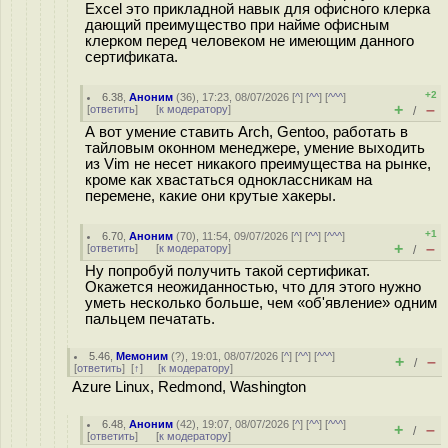
Excel это прикладной навык для офисного клерка
дающий преимущество при найме офисным
клерком перед человеком не имеющим данного
сертификата.
+2
6.38
,
Аноним
(
36
), 17:23, 08/07/2026 [
^
] [
^^
] [
^^^
]
+
–
[
ответить
]
[
к модератору
]
/
А вот умение ставить Arch, Gentoo, работать в
тайловым оконном менеджере, умение выходить
из Vim не несет никакого преимущества на рынке,
кроме как хвастаться одноклассникам на
перемене, какие они крутые хакеры.
+1
6.70
,
Аноним
(
70
), 11:54, 09/07/2026 [
^
] [
^^
] [
^^^
]
+
–
[
ответить
]
[
к модератору
]
/
Ну попробуй получить такой сертификат.
Окажется неожиданностью, что для этого нужно
уметь несколько больше, чем «об'явление» одним
пальцем печатать.
5.46
,
Мемоним
(
?
), 19:01, 08/07/2026 [
^
] [
^^
] [
^^^
]
+
–
/
[
ответить
]
[
↑
] [
к модератору
]
Azure Linux, Redmond, Washington
6.48
,
Аноним
(
42
), 19:07, 08/07/2026 [
^
] [
^^
] [
^^^
]
+
–
/
[
ответить
]
[
к модератору
]