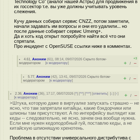
Technology Co" (аналог нашей Астры) для продвижения в
их госсектор т.е. вы уже должны учитывать уровень
слежения.
Кучу данных собирал сервис CNZZ, потом заметили,
начали задавать им вопросы и они его удалили... но
после данные собирает сервис Umeng+.
Да и хоть код открыт попробуйте найти всё что они
спрятали.
Про инцидент с OpenSUSE ссылки ниже в комментах.
+3
4.61
,
Аноним
(
61
), 08:14, 09/07/2026
Скрыто ботом-
+
–
модератором
[
к модератору
]
/
5.77
,
Аноним
(
42
), 13:41, 09/07/2026
Скрыто ботом-
+
–
/
модератором
[
к модератору
]
2.36
,
Аноним
(
36
), 17:17, 08/07/2026 [
^
] [
^^
] [
^^^
] [
ответить
]
[
↓
] [
↑
]
+
–
/
[
к модератору
]
>Штука, которую даже в виртуалке запускать страшно -- не
ясно, что там запрятали китайцы, какие бэкдорчики или
шпионы там присутствуют. А по интерфейсу выглядит как
кеды -- следовательно, не ясно, зачем она вообще нужна.
Если мне нужен кедоподобный гуй, поставлю кеды, а не
китайскую шпионящую хренотень.
Проблема в отсутствии универсального дистрибутива с