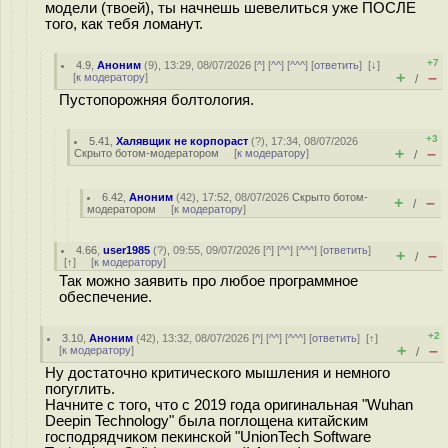
модели (твоей), ты начнешь шевелиться уже ПОСЛЕ
того, как тебя ломанут.
+7
4.9
,
Аноним
(
9
), 13:29, 08/07/2026 [
^
] [
^^
] [
^^^
] [
ответить
]
[
↓
]
+
–
[
к модератору
]
/
Пустопорожняя болтология.
+3
5.41
,
Халявщик не корпораст
(
?
), 17:34, 08/07/2026
+
–
Скрыто ботом-модератором
[
к модератору
]
/
6.42
,
Аноним
(
42
), 17:52, 08/07/2026
Скрыто ботом-
+
–
/
модератором
[
к модератору
]
4.66
,
user1985
(
?
), 09:55, 09/07/2026 [
^
] [
^^
] [
^^^
] [
ответить
]
+
–
/
[
↑
] [
к модератору
]
Так можно заявить про любое программное
обеспечение.
+2
3.10
,
Аноним
(
42
), 13:32, 08/07/2026 [
^
] [
^^
] [
^^^
] [
ответить
]
[
↑
]
+
–
[
к модератору
]
/
Ну достаточно критического мышления и немного
погуглить.
Начните с того, что с 2019 года оригинальная "Wuhan
Deepin Technology" была поглощена китайским
господрядчиком пекинской "UnionTech Software