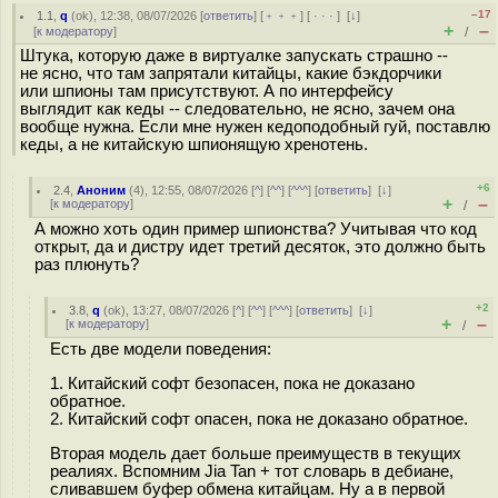
–17
1.1
,
q
(
ok
), 12:38, 08/07/2026 [
ответить
] [
﹢﹢﹢
] [
· · ·
]
[
↓
]
+
–
[
к модератору
]
/
Штука, которую даже в виртуалке запускать страшно --
не ясно, что там запрятали китайцы, какие бэкдорчики
или шпионы там присутствуют. А по интерфейсу
выглядит как кеды -- следовательно, не ясно, зачем она
вообще нужна. Если мне нужен кедоподобный гуй, поставлю
кеды, а не китайскую шпионящую хренотень.
+6
2.4
,
Аноним
(
4
), 12:55, 08/07/2026 [
^
] [
^^
] [
^^^
] [
ответить
]
[
↓
]
+
–
[
к модератору
]
/
А можно хоть один пример шпионства? Учитывая что код
открыт, да и дистру идет третий десяток, это должно быть
раз плюнуть?
+2
3.8
,
q
(
ok
), 13:27, 08/07/2026 [
^
] [
^^
] [
^^^
] [
ответить
]
[
↓
]
+
–
[
к модератору
]
/
Есть две модели поведения:
1. Китайский софт безопасен, пока не доказано
обратное.
2. Китайский софт опасен, пока не доказано обратное.
Вторая модель дает больше преимуществ в текущих
реалиях. Вспомним Jia Tan + тот словарь в дебиане,
сливавшем буфер обмена китайцам. Ну а в первой