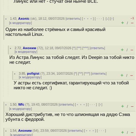
Линукс или нет - стучат они нынче ВСЕ.
–1
1.43
,
Axonic
(
ok
), 18:12, 08/07/2026 [
ответить
] [
﹢﹢﹢
] [
· · ·
]
[
↓
] [
↑
]
+
–
[
к модератору
]
/
Один из наиболее стрёмных и самый красивый
настольный Linux.
2.72
,
Аноним
(
72
), 12:18, 09/07/2026 [
^
] [
^^
] [
^^^
] [
ответить
]
+
–
/
[
к модератору
]
Из Астра Линукс за тобой следят. Из Deepin за тобой никто
не следит.
3.85
,
pofigist
(
?
), 23:34, 10/07/2026 [
^
] [
^^
] [
^^^
] [
ответить
]
+
–
/
[
к модератору
]
У астры есть сертификат, гарантирующий что за тобой
никто не следит. :)
1.50
,
Wfc
(
?
), 19:43, 08/07/2026 [
ответить
] [
﹢﹢﹢
] [
· · ·
]
[
↑
]
+
–
/
[
к модератору
]
Хороший дистрибутив, не то что шпионящая на дядю Сэма
убунта с федорой.
1.54
,
Аноним
(
54
), 23:59, 08/07/2026 [
ответить
] [
﹢﹢﹢
] [
· · ·
]
+
–
/
[
к модератору
]