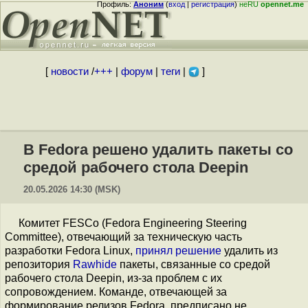
Профиль:
Аноним
(
вход
|
регистрация
)
неRU
opennet.me
[
новости
/
+++
|
форум
|
теги
|
]
В Fedora решено удалить пакеты со
средой рабочего стола Deepin
20.05.2026 14:30 (MSK)
Комитет FESCo (Fedora Engineering Steering
Committee), отвечающий за техническую часть
разработки Fedora Linux,
принял решение
удалить из
репозитория
Rawhide
пакеты, связанные со средой
рабочего стола Deepin, из-за проблем с их
сопровождением. Команде, отвечающей за
формирование релизов Fedora, предписано не