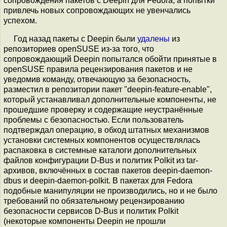
сопровождения пакетов с Deepin для Fedora, а попытки
привлечь новых сопровождающих не увенчались
успехом.
Год назад пакеты с Deepin были
удалены
из
репозиториев openSUSE из-за того, что
сопровождающий Deepin попытался обойти принятые в
openSUSE правила рецензирования пакетов и не
уведомив команду, отвечающую за безопасность,
разместил в репозитории пакет "deepin-feature-enable",
который устанавливал дополнительные компоненты, не
прошедшие проверку и содержащие неустранённые
проблемы с безопасностью. Если пользователь
подтверждал операцию, в обход штатных механизмов
установки системных компонентов осуществлялась
распаковка в системные каталоги дополнительных
файлов конфигурации D-Bus и политик Polkit из tar-
архивов, включённых в состав пакетов deepin-daemon-
dbus и deepin-daemon-polkit. В пакетах для Fedora
подобные манипуляции не производились, но и не было
требований по обязательному рецензированию
безопасности сервисов D-Bus и политик Polkit
(некоторые компоненты Deepin не прошли