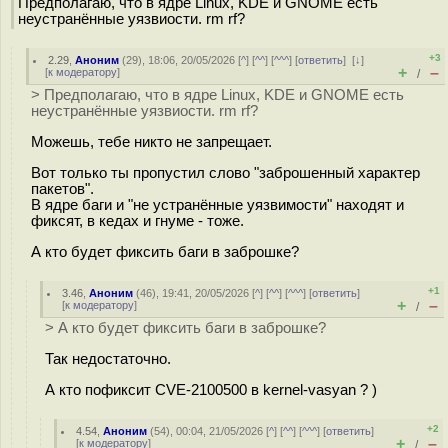
Предполагаю, что в ядре Linux, KDE и GNOME есть
неустранённые уязвиости. rm rf?
+3
2.29
,
Аноним
(
29
), 18:06, 20/05/2026 [
^
] [
^^
] [
^^^
] [
ответить
]
[
↓
]
+
–
[
к модератору
]
/
> Предполагаю, что в ядре Linux, KDE и GNOME есть
неустранённые уязвиости. rm rf?
Можешь, тебе никто не запрещает.
Вот только ты пропустил слово "заброшенный характер
пакетов".
В ядре баги и "не устранённые уязвимости" находят и
фиксят, в кедах и гнуме - тоже.
А кто будет фиксить баги в заброшке?
+1
3.46
,
Аноним
(
46
), 19:41, 20/05/2026 [
^
] [
^^
] [
^^^
] [
ответить
]
+
–
[
к модератору
]
/
> А кто будет фиксить баги в заброшке?
Так недостаточно.
А кто пофиксит CVE-2100500 в kernel-vasyan ? )
+2
4.54
,
Аноним
(
54
), 00:04, 21/05/2026 [
^
] [
^^
] [
^^^
] [
ответить
]
+
–
[
к модератору
]
/