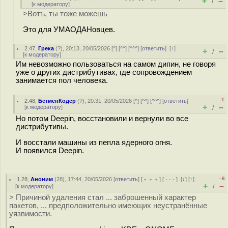
+
–
/
[
к модератору
]
>Вотъ, ты тоже можешь
Это для УМАОДАНовцев.
2.47
,
Грека
(
?
), 20:13, 20/05/2026 [
^
] [
^^
] [
^^^
] [
ответить
]
[
↑
]
+
–
/
[
к модератору
]
Им невозможно пользоваться на самом дипин, не говоря
уже о других дистрибутивах, где сопровождением
занимается пол человека.
–1
2.48
,
БетменКодер
(
?
), 20:31, 20/05/2026 [
^
] [
^^
] [
^^^
] [
ответить
]
+
–
[
к модератору
]
/
Но потом Deepin, восстановили и вернули во все
дистрибутивы.
И восстали машины из пепла ядерного огня.
И появился Deepin.
–6
1.28
,
Аноним
(
28
), 17:44, 20/05/2026 [
ответить
] [
﹢﹢﹢
] [
· · ·
]
[
↓
] [
↑
]
+
–
[
к модератору
]
/
> Причиной удаления стал ... заброшенный характер
пакетов, ... предположительно имеющих неустранённые
уязвимости.