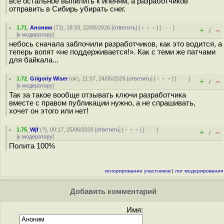
всё остальное выпилить к ипеням, а разработчиков
отправить в Сибирь убирать снег.
1.71
,
Аноним
(
71
), 18:33, 22/05/2026 [
ответить
] [
﹢﹢﹢
] [
· · ·
]
+
–
/
[
к модератору
]
небось сначала заблочили разработчиков, как это водится, а
теперь вопят «не поддерживается!». Как с теми же патчами
для байкала...
1.72
,
Grigoriy Wiser
(
ok
), 21:57, 24/05/2026 [
ответить
] [
﹢﹢﹢
] [
· · ·
]
+
–
/
[
к модератору
]
Так за такое вообще отзывать ключи разработчика
вместе с правом публикации нужно, а не спрашивать,
хочет он этого или нет!
1.75
,
Wjf
(
?
), 00:17, 25/06/2026 [
ответить
] [
﹢﹢﹢
] [
· · ·
]
+
–
/
[
к модератору
]
Полита 100%
игнорирование участников
|
лог модерирования
Добавить комментарий
Имя: