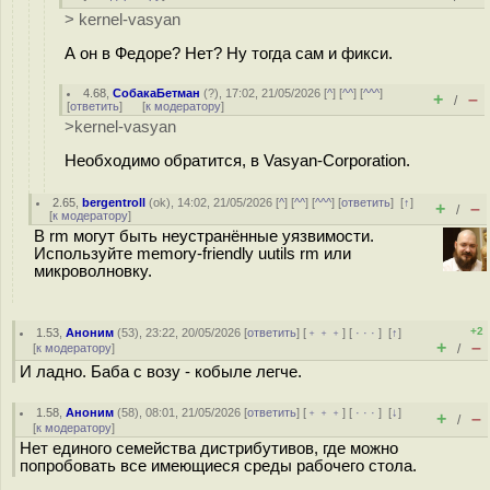
> kernel-vasyan
А он в Федоре? Нет? Ну тогда сам и фикси.
4.68
,
СобакаБетман
(
?
), 17:02, 21/05/2026 [
^
] [
^^
] [
^^^
]
+
–
/
[
ответить
]
[
к модератору
]
>kernel-vasyan
Необходимо обратится, в Vasyan-Corporation.
2.65
,
bergentroll
(
ok
), 14:02, 21/05/2026 [
^
] [
^^
] [
^^^
] [
ответить
]
[
↑
]
+
–
/
[
к модератору
]
В rm могут быть неустранённые уязвимости.
Используйте memory-friendly uutils rm или
микроволновку.
+2
1.53
,
Аноним
(
53
), 23:22, 20/05/2026 [
ответить
] [
﹢﹢﹢
] [
· · ·
]
[
↑
]
+
–
[
к модератору
]
/
И ладно. Баба с возу - кобыле легче.
1.58
,
Аноним
(
58
), 08:01, 21/05/2026 [
ответить
] [
﹢﹢﹢
] [
· · ·
]
[
↓
]
+
–
/
[
к модератору
]
Нет единого семейства дистрибутивов, где можно
попробовать все имеющиеся среды рабочего стола.