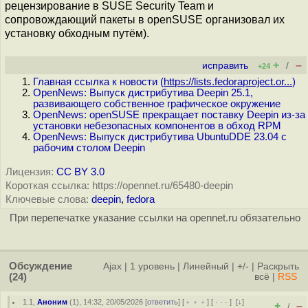
рецензирование в SUSE Security Team и
сопровождающий пакеты в openSUSE организовал их
установку обходным путём).
+
–
исправить
/
+24
Главная ссылка к новости (
https://lists.fedoraproject.or...
)
OpenNews: Выпуск дистрибутива Deepin 25.1,
развивающего собственное графическое окружение
OpenNews: openSUSE прекращает поставку Deepin из-за
установки небезопасных компонентов в обход RPM
OpenNews: Выпуск дистрибутива UbuntuDDE 23.04 с
рабочим столом Deepin
Лицензия:
CC BY 3.0
Короткая ссылка: https://opennet.ru/65480-deepin
Ключевые слова:
deepin
,
fedora
При перепечатке указание ссылки на opennet.ru обязательно
Обсуждение
Ajax
|
1 уровень
|
Линейный
|
+/-
|
Раскрыть
(24)
всё
|
RSS
1.1
,
Аноним
(
1
), 14:32, 20/05/2026 [
ответить
] [
﹢﹢﹢
] [
· · ·
]
[
↓
]
+
–
/