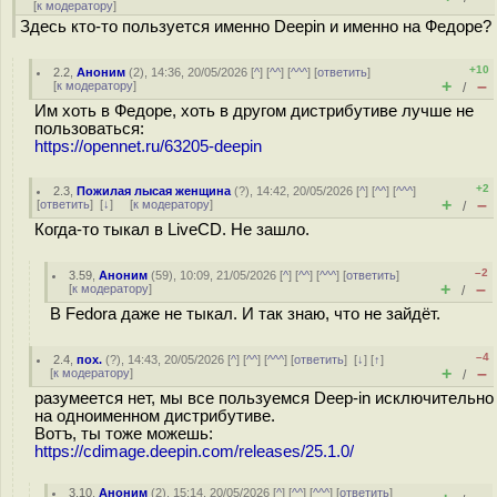
[
к модератору
]
Здесь кто-то пользуется именно Deepin и именно на Федоре?
+10
2.2
,
Аноним
(
2
), 14:36, 20/05/2026 [
^
] [
^^
] [
^^^
] [
ответить
]
+
–
[
к модератору
]
/
Им хоть в Федоре, хоть в другом дистрибутиве лучше не
пользоваться:
https://opennet.ru/63205-deepin
+2
2.3
,
Пожилая лысая женщина
(
?
), 14:42, 20/05/2026 [
^
] [
^^
] [
^^^
]
+
–
[
ответить
]
[
↓
] [
к модератору
]
/
Когда-то тыкал в LiveCD. Не зашло.
–2
3.59
,
Аноним
(
59
), 10:09, 21/05/2026 [
^
] [
^^
] [
^^^
] [
ответить
]
+
–
[
к модератору
]
/
В Fedora даже не тыкал. И так знаю, что не зайдёт.
–4
2.4
,
пох.
(
?
), 14:43, 20/05/2026 [
^
] [
^^
] [
^^^
] [
ответить
]
[
↓
] [
↑
]
+
–
[
к модератору
]
/
разумеется нет, мы все пользуемся Deep-in исключительно
на одноименном дистрибутиве.
Вотъ, ты тоже можешь:
https://cdimage.deepin.com/releases/25.1.0/
3.10
,
Аноним
(
2
), 15:14, 20/05/2026 [
^
] [
^^
] [
^^^
] [
ответить
]