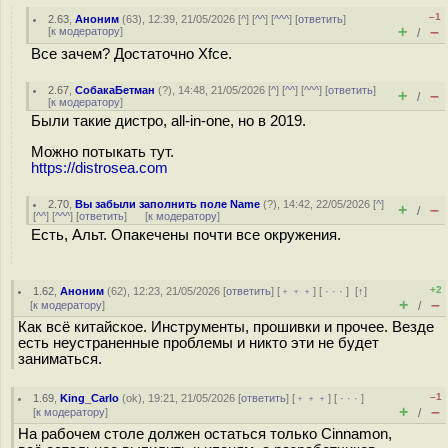
–1
2.63
,
Аноним
(
63
), 12:39, 21/05/2026 [
^
] [
^^
] [
^^^
] [
ответить
]
+
–
[
к модератору
]
/
Все зачем? Достаточно Xfce.
2.67
,
СобакаБетман
(
?
), 14:48, 21/05/2026 [
^
] [
^^
] [
^^^
] [
ответить
]
+
–
/
[
к модератору
]
Были такие дистро, all-in-one, но в 2019.
Можно потыкать тут.
https://distrosea.com
2.70
,
Вы забыли заполнить поле Name
(
?
), 14:42, 22/05/2026 [
^
]
+
–
/
[
^^
] [
^^^
] [
ответить
]
[
к модератору
]
Есть, Альт. Опакечены почти все окружения.
+2
1.62
,
Аноним
(
62
), 12:23, 21/05/2026 [
ответить
] [
﹢﹢﹢
] [
· · ·
]
[
↑
]
+
–
[
к модератору
]
/
Как всё китайское. Инструменты, прошивки и прочее. Везде
есть неустраненные проблемы и никто эти не будет
заниматься.
–1
1.69
,
King_Carlo
(
ok
), 19:21, 21/05/2026 [
ответить
] [
﹢﹢﹢
] [
· · ·
]
+
–
[
к модератору
]
/
На рабочем столе должен остаться только Cinnamon,