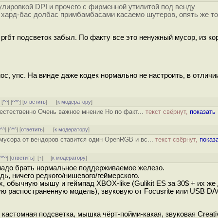
гулировкой DPI и прочего с фирменной утилитой под венду
р хард-бас долбас примбамбасами касаемо шутеров, опять же т
 ргбт подсветок забыл. По факту все это ненужный мусор, из ко
ос, упс. На винде даже кодек нормально не настроить, в отличи
] [
^^
] [
^^^
] [
ответить
]
[
к модератору
]
 естественно Очень важное мнение Но по факт...
текст свёрнут,
показать
[
^^
] [
^^^
] [
ответить
]
[
к модератору
]
 мусора от вендоров ставится один OpenRGB и вс...
текст свёрнут,
показ
^^^
] [
ответить
]
[
↑
] [
к модератору
]
 надо брать нормальное поддерживаемое железо.
ь, ничего редкого/нишевого/геймерского.
 обычную мышу и геймпад XBOX-like (Gulikit ES за 30$ + их же 
ую распостраненную модель), звуковую от Focusrite или USB DA
кастомная подсветка, мышка чёрт-пойми-какая, звуковая Creati