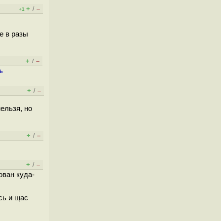
+
–
/
+1
е в разы
+
–
/
ь
+
–
/
ельзя, но
+
–
/
+
–
/
ован куда-
сь и щас