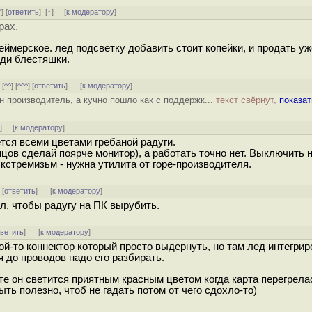
^
] [
ответить
]
[
↑
] [
к модератору
]
рах.
геймерское. лед подсветку добавить стоит копейки, и продать уж
юди блестяшки.
] [
^^
] [
^^^
] [
ответить
]
[
к модератору
]
н производитель, а кучно пошло как с поддержк...
текст свёрнут,
показат
↑
] [
к модератору
]
ется всеми цветами гребаной радуги.
нцов сделай поярче монитор), а работать точно нет. Выключить н
кстремизьм - нужна утилита от горе-производителя.
] [
ответить
]
[
к модератору
]
л, чтобы радугу на ПК вырубить.
тветить
]
[
к модератору
]
кой-то коннектор который просто выдернуть, но там лед интегрир
я до проводов надо его разбирать.
те он светится приятным красным цветом когда карта перегрела
ыть полезно, чтоб не гадать потом от чего сдохло-то)