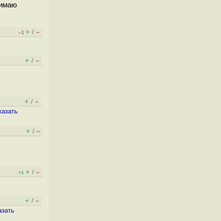
нимаю
+
–
/
–1
+
–
/
+
–
/
казать
+
–
/
+
–
/
+1
+
–
/
азать