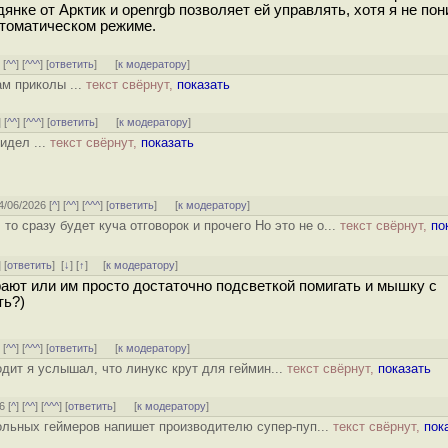
дянке от Арктик и openrgb позволяет ей управлять, хотя я не по
втоматическом режиме.
] [
^^
] [
^^^
] [
ответить
]
[
к модератору
]
ам приколы ...
текст свёрнут,
показать
] [
^^
] [
^^^
] [
ответить
]
[
к модератору
]
идел ...
текст свёрнут,
показать
24/06/2026 [
^
] [
^^
] [
^^^
] [
ответить
]
[
к модератору
]
о сразу будет куча отговорок и прочего Но это не о...
текст свёрнут,
по
] [
ответить
]
[
↓
] [
↑
] [
к модератору
]
рают или им просто достаточно подсветкой помигать и мышку с
ть?)
] [
^^
] [
^^^
] [
ответить
]
[
к модератору
]
одит я услышал, что линукс крут для геймин...
текст свёрнут,
показать
6 [
^
] [
^^
] [
^^^
] [
ответить
]
[
к модератору
]
вольных геймеров напишет производителю супер-пуп...
текст свёрнут,
пок