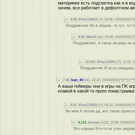
материнке есть подсветка как и в во
зачем, все работает в дефолтном а
8.95
,
iPony128052
(
?
), 02:46, 24/06/2026 [
^
Поздравляю Но в общем, то тут, то т
9.99
,
AleksK
(
ok
), 10:08, 24/06/2026 [
^
Поздравляю, я такое ни разу не в
10.102
,
iPony128052
(
?
), 11:02, 
Поздравляю И если увидишь, т
7.93
,
Ivan_83
(
ok
), 22:24, 23/06/2026 [
^
] [
^^
] [
^^^
А ваши геймеры они в игры на ПК иг
клавой в какой то проге понастраива
8.97
,
iPony128052
(
?
), 05:10, 24/06/2026 [
^
Не мои А потом да, вот такое происх
9.124
,
Аноним
(
123
), 15:59, 30/06/202
Это хорошо Кто-то из этих недо