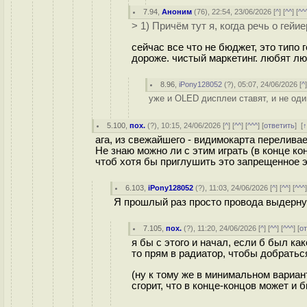
7.94
,
Аноним
(
76
), 22:54, 23/06/2026 [
^
] [
^^
] [
^^
> 1) Причём тут я, когда речь о гейие
сейчас все что не бюджет, это типо 
дороже. чистый маркетинг. любят л
8.96
,
iPony128052
(
?
), 05:07, 24/06/2026 [
^
уже и OLED дисплеи ставят, и не оди
5.100
,
пох.
(
?
), 10:15, 24/06/2026 [
^
] [
^^
] [
^^^
] [
ответить
]
[
ага, из свежайшего - видимокарта перелива
Не знаю можно ли с этим играть (в конце ко
чтоб хотя бы приглушить это запрещенное э
6.103
,
iPony128052
(
?
), 11:03, 24/06/2026 [
^
] [
^^
] [
^^^
Я прошлый раз просто провода выдерну
7.105
,
пох.
(
?
), 11:20, 24/06/2026 [
^
] [
^^
] [
^^^
] [
о
я бы с этого и начал, если б был ка
то прям в радиатор, чтобы добратьс
(ну к тому же в минимальном вариан
сгорит, что в конце-концов может и б