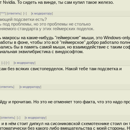
Nvidia. То сидеть на винде, ты сам купил такое железо.
[
^^^
] [
ответить
]
[
↑
] [
к модератору
]
ающей подсветки есть?
 под проблемы, но это проблемы не столько
няемого стандарта у этих геймерских поделок.
ь макросы на какие-нибудь "геймерские" мыши, это Windows-only
аботы в фоне, чтобы это всё "геймерское" добро работало полн
ались бы в память самой мыши, но взаимодействие с таким со
анальная эквилибристика с виндософтом.
]
[
↓
] [
↑
] [
к модератору
]
ам без всяких свистоперделок. Накой тебе там подсветка и
[
ответить
]
[
к модератору
]
йду и прочитаю. Но это не отменяет того факта, что это надо пр
 [
ответить
]
[
↓
] [
к модератору
]
 и в нём стоит дипкул на сисониковской схемотехнике стоил он 
втоматически без какого либо вмешательства с моей стороны. 