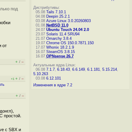
Дистрибутивы:
олько под
05.08
Tails 7.10.1
04.08
Deepin 25.2.1
03.08
Azure Linux 3.0.20260803
робки
01.08
NetBSD 11.0
24.07
Ubuntu Touch 24.04 2.0
23.07
Solaris 11.4 SRU94
21.07
Omarchy 3.8.4
19.07
Chrome OS 150.0.7871.150
и от
17.07
Whonix 18.2.1.9
16.07
SteamOS 3.8.15
16.07
OPNsense 26.7
+
–
/
Актуальные ядра Linux:
06.08
7.1.7
,
6.18.43
,
6.6.149
,
6.1.181
,
5.15.214
,
5.10.263
03.08
6.12.101
+
–
/
+1
ать
Изменения в ядре 7.2
+
–
/
донгл),
C простой.
ve с SBX и