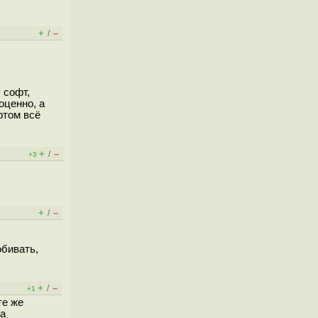
+
–
/
 софт,
оценно, а
фтом всё
+
–
/
+3
+
–
/
обивать,
+
–
/
+1
те же
На