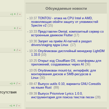
Обсуждаемые новости
+
–
/
+1
-
10:37
TONTOU - атака на CPU Intel и AMD,
позволяющая обойти защиту от уязвимостей
Spectre v2
(15)
+
–
/
-
10:33
Представлен Denial, композитный сервер со
встроенным движком Flutter
(17)
-
10:30
Запрет на приём AI-патчей в раздел
drivers/staging ядра Linux
(17)
+
–
/
-
10:26
Опубликован дисплейный менеджер LightDM
1.33.0
(10)
-
10:25
Открыт код Cloudflare OS, платформы для
приложений, создаваемых через AI
(36)
-
10:05
Опубликован mount-tui, интерфейс для
монтирования дисков и SMB-ресурсов в
Linux
(30)
+
–
/
-
09:47
Выпуск uutils 0.10, варианта GNU Coreutils
+3
на языке Rust
(89)
тсутствия
-
09:39
Выпуск Prismriver Lyrics 1.0.0,
инструментария для поиска текстов песен
(28)
+
–
/
+1