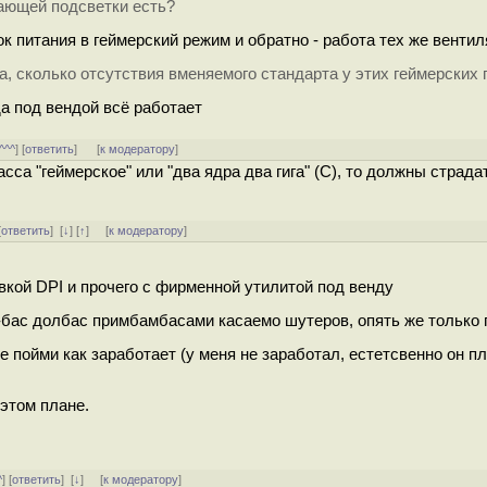
ающей подсветки есть?
к питания в геймерский режим и обратно - работа тех же венти
а, сколько отсутствия вменяемого стандарта у этих геймерских
да под вендой всё работает
^^^
] [
ответить
]
[
к модератору
]
сса "геймерское" или "два ядра два гига" (С), то должны страдат
.
[
ответить
]
[
↓
] [
↑
] [
к модератору
]
вкой DPI и прочего с фирменной утилитой под венду
-бас долбас примбамбасами касаемо шутеров, опять же только 
не пойми как заработает (у меня не заработал, естетсвенно он п
 этом плане.
^
] [
ответить
]
[
↓
] [
к модератору
]