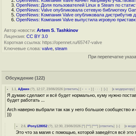
OpenNews: Компания Valve начнёт напрямую участвовать
OpenNews: Доля пользователей Linux в Steam по статис
OpenNews: Valve опубликовала сетевую библиотеку Gam
OpenNews: Компания Valve опубликовала дистрибутив д
OpenNews: Компания Valve выпустила игровую приставку
Автор новости:
Artem S. Tashkinov
Лицензия:
CC BY 3.0
Короткая ссылка: https://opennet.ru/65747-valve
Ключевые слова:
valve
,
steam
При перепечатке указа
Обсуждение
(122)
1.1
,
АДмин
(
?
), 12:17, 23/06/2026 [
ответить
] [
﹢﹢﹢
] [
· · ·
]
[
↓
] [
к модератору
]
Я думаю сделают и всё будет нормально, куму нужно пост
будет работать ...
Arch наверно выбрали так как у него большое сообщество и 
)))
2.6
,
iPony128052
(
?
), 12:30, 23/06/2026 [
^
] [
^^
] [
^^^
] [
ответить
]
[
↓
] [
к моде
Это что за магия с помощью, которой заведётся всё это 