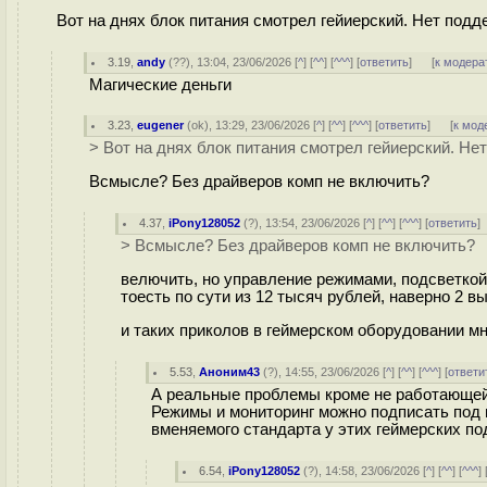
Вот на днях блок питания смотрел гейиерский. Нет подд
3.19
,
andy
(
??
), 13:04, 23/06/2026 [
^
] [
^^
] [
^^^
] [
ответить
]
[
к модера
Магические деньги
3.23
,
eugener
(
ok
), 13:29, 23/06/2026 [
^
] [
^^
] [
^^^
] [
ответить
]
[
к мод
> Вот на днях блок питания смотрел гейиерский. Не
Всмысле? Без драйверов комп не включить?
4.37
,
iPony128052
(
?
), 13:54, 23/06/2026 [
^
] [
^^
] [
^^^
] [
ответить
> Всмысле? Без драйверов комп не включить?
велючить, но управление режимами, подсветкой,
тоесть по сути из 12 тысяч рублей, наверно 2 в
и таких приколов в геймерском оборудовании мн
5.53
,
Аноним43
(
?
), 14:55, 23/06/2026 [
^
] [
^^
] [
^^^
] [
ответи
А реальные проблемы кроме не работающей
Режимы и мониторинг можно подписать под 
вменяемого стандарта у этих геймерских по
6.54
,
iPony128052
(
?
), 14:58, 23/06/2026 [
^
] [
^^
] [
^^^
] 