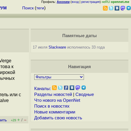
Профиль:
Аноним
(
вход
|
регистрация
)
неRU
opennet.me
РУМ
Поиск
(
теги
)
Памятные даты
17 июля
Slackware
исполнилось 33 года
Verge
това к
Навигация
широкой
обычных
Каналы:
ель или с
Разделы новостей
|
Сводные
alve
Что нового на OpenNet
Поиск в новостях
Новые комментарии
Добавить свою новость
+
–
вить
/
+29