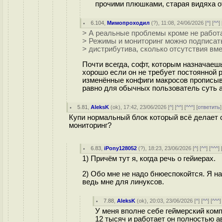
прочими плюшками, старая видяха от 
6.104
,
Мимопроходил
(
?
), 11:08, 24/06/2026 [
^
] [
^^
] 
> А реальные проблемы кроме не работ
> Режимы и мониторинг можно подписать
> дистрибутива, сколько отсутствия вме
Почти всегда, софт, которым назначаеш
хорошо если он не требует постоянной р
изменённые конфиги макросов прописыв
равно для обычных пользователь суть 
5.81
,
AleksK
(
ok
), 17:42, 23/06/2026 [
^
] [
^^
] [
^^^
] [
ответить
Купи нормальный блок который всё делает с
мониторинг?
6.83
,
iPony128052
(
?
), 18:23, 23/06/2026 [
^
] [
^^
] [
^^^
] 
1) Причём тут я, когда речь о гейиерах.
2) Обо мне не надо бнюеспокойтся. Я на
ведь мне для линуксов.
7.88
,
AleksK
(
ok
), 20:03, 23/06/2026 [
^
] [
^^
] [
^^^
]
У меня вполне себе геймерский комп
12 тысяч и работает он полностью а