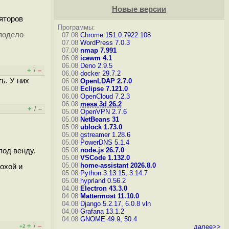
Новые версии
ляторов
Программы:
 подело
07.08
Chrome 151.0.7922.108
07.08
WordPress 7.0.3
07.08
nmap 7.991
06.08
icewm 4.1
06.08
Deno 2.9.5
+
–
/
06.08
docker 29.7.2
ь. У них
06.08
OpenLDAP 2.7.0
06.08
Eclipse 7.121.0
06.08
OpenCloud 7.2.3
06.08
mesa 3d 26.2
+
–
/
05.08
OpenVPN 2.7.6
05.08
NetBeans 31
05.08
ublock 1.73.0
05.08
gstreamer 1.28.6
05.08
PowerDNS 5.1.4
05.08
node.js 26.7.0
под венду.
05.08
VSCode 1.132.0
05.08
home-assistant 2026.8.0
лохой и
05.08
Python 3.13.15, 3.14.7
05.08
hyprland 0.56.2
04.08
Electron 43.3.0
04.08
Mattermost 11.10.0
04.08
Django 5.2.17, 6.0.8
vln
04.08
Grafana 13.1.2
04.08
GNOME 49.9, 50.4
+
–
/
далее>>
+2