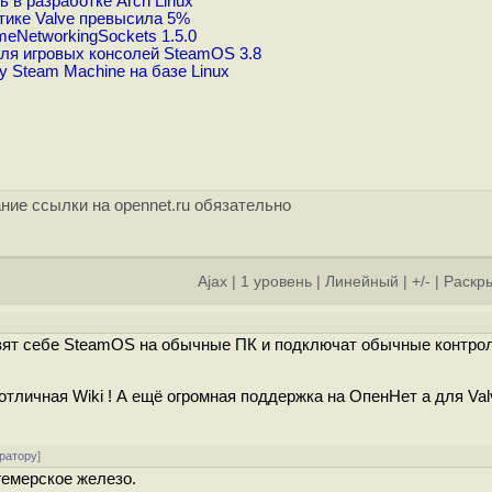
 в разработке Arch Linux
тике Valve превысила 5%
eNetworkingSockets 1.5.0
ля игровых консолей SteamOS 3.8
 Steam Machine на базе Linux
ние ссылки на opennet.ru обязательно
Ajax
|
1 уровень
|
Линейный
|
+/-
|
Раскры
авят себе SteamOS на обычные ПК и подключат обычные контро
отличная Wiki ! А ещё огромная поддержка на ОпенНет а для Val
ратору
]
гемерское железо.