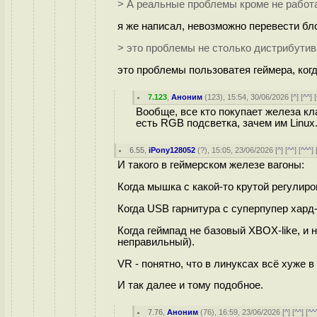
> А реальные проблемы кроме не работ
я же написал, невозможно перевести бло
> это проблемы не столько дистрибутив
это проблемы пользоватея геймера, ког
7.123
,
Аноним
(
123
), 15:54, 30/06/2026 [
^
] [
^^
] [
Вообще, все кто покупает железа кла
есть RGB подсветка, зачем им Linux
6.55
,
iPony128052
(
?
), 15:05, 23/06/2026 [
^
] [
^^
] [
^^^
] 
И такого в геймерском железе вагоны:
Когда мышка с какой-то крутой регулиро
Когда USB гарнитура с суперпупер хард
Когда геймпад не базовый XBOX-like, и 
неправильный).
VR - понятно, что в линуксах всё хуже в
И так далее и тому подобное.
7.76
,
Аноним
(
76
), 16:59, 23/06/2026 [
^
] [
^^
] [
^^