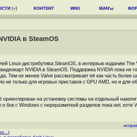
ОСТИ
(
+
)
КОНТЕНТ
WIKI
MAN'ы
ФО
NVIDIA в SteamOS
ателей Linux-дистрибутива SteamOS, в интервью изданию The 
 видеокарт NVIDIA в SteamOS. Поддержка NVIDIA пока не го
да. Тем не менее Valve рассматривает её как часть более 
ю не только для игровых приставок c GPU AMD, но и для 
ё ориентирован на установку системы на отдельный накопит
 о бок с Windows с переразметкой разделов пока нет, хотя V
испра
s...
)