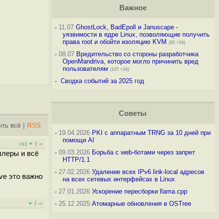
Важное
-
11.07
GhostLock, BadEpoll и Januscape -
уязвимости в ядре Linux, позволяющие получить
права root и обойти изоляцию KVM
(82 +34)
-
08.07
Вредительство со стороны разработчика
OpenMandriva, которое могло причинить вред
пользователям
(107 +34)
-
Сводка событий за 2025 год
Советы
ть всё
|
RSS
-
19.04.2026
PKI с аппаратным TRNG за 10 дней при
помощи AI
+
–
/
+11
-
09.03.2026
Борьба с web-ботами через запрет
ллеры и всё
HTTP/1.1
-
27.02.2026
Удаление всех IPv6 link-local адресов
ve это важно
на всех сетевых интерфейсах в Linux
-
27.01.2026
Ускорение пересборки llama.cpp
+
–
/
-
25.12.2025
Атомарные обновления в OSTree