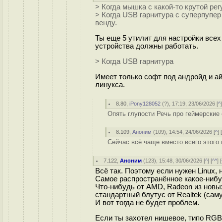
> Когда мышка с какой-то крутой ре
> Когда USB гарнитура с суперпупе
венду.
Ты еще 5 утилит для настройки всех
устройства должны работать.
> Когда USB гарнитура
Имеет только софт под андройд и ай
линукса.
8.80
,
iPony128052
(
?
), 17:19, 23/06/2026 [
^
Опять глупости Речь про геймерские
8.109
,
Аноним
(
109
), 14:54, 24/06/2026 [
^
] 
Сейчас всё чаще вместо всего этого
7.122
,
Аноним
(
123
), 15:48, 30/06/2026 [
^
] [
^^
] [
Всё так. Поэтому если нужен Linux,
Самое распространённое какое-нибуд
Что-нибудь от AMD, Radeon из новых,
стандартный блутус от Realtek (сам
И вот тогда не будет проблем.
Если ты захотел нишевое, типо RGB 