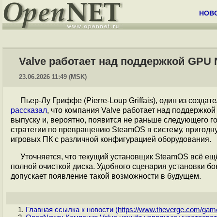
НОВ
Valve работает над поддержкой GPU 
23.06.2026 11:49 (MSK)
Пьер-Лу Гриффе (Pierre-Loup Griffais), один из созд
рассказал
, что компания Valve работает над поддержкой
выпуску и, вероятно, появится не раньше следующего го
стратегии по превращению SteamOS в систему, пригодну
игровых ПК с различной конфигурацией оборудования.
Уточняется, что текущий установщик SteamOS всё ещ
полной очисткой диска. Удобного сценария установки бок
допускает появление такой возможности в будущем.
Главная ссылка к новости (
https://www.theverge.com/game