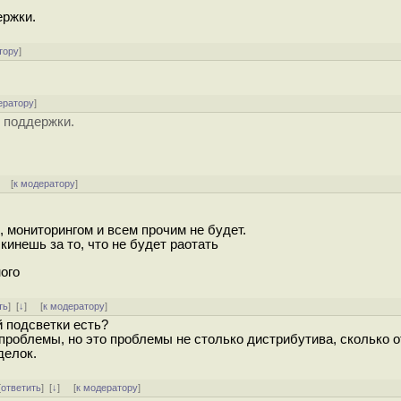
ержки.
тору
]
ератору
]
т поддержки.
]
[
к модератору
]
 мониторингом и всем прочим не будет.
ыкинешь за то, что не будет раотать
ого
ть
]
[
↓
] [
к модератору
]
 подсветки есть?
проблемы, но это проблемы не столько дистрибутива, сколько о
делок.
[
ответить
]
[
↓
] [
к модератору
]