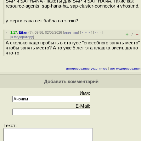
SAP и SAPHANA - пакеты для SAP и SAP HANA, такие как
resource-agents, sap-hana-ha, sap-cluster-connector и vhostmd.
у жертв сапа нет бабла на зюзю?
1.17
,
Eifan
(
?
), 09:56, 02/06/2026 [
ответить
] [
﹢﹢﹢
] [
· · ·
]
+
–
/
[
к модератору
]
А сколько надо пробыть в статусе "способного занять место"
чтобы занять место? А то уже 5 лет эта плашка висит, долго
что-то
игнорирование участников
|
лог модерирования
Добавить комментарий
Имя:
E-Mail:
Текст: