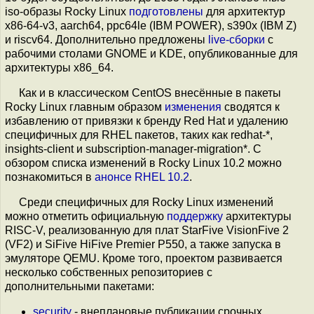
iso-образы Rocky Linux
подготовлены
для архитектур
x86-64-v3, aarch64, ppc64le (IBM POWER), s390x (IBM Z)
и riscv64. Дополнительно предложены
live-сборки
с
рабочими столами GNOME и KDE, опубликованные для
архитектуры x86_64.
Как и в классическом CentOS внесённые в пакеты
Rocky Linux главным образом
изменения
сводятся к
избавлению от привязки к бренду Red Hat и удалению
специфичных для RHEL пакетов, таких как redhat-*,
insights-client и subscription-manager-migration*. С
обзором списка изменений в Rocky Linux 10.2 можно
познакомиться в
анонсе RHEL 10.2
.
Среди специфичных для Rocky Linux изменений
можно отметить официальную
поддержку
архитектуры
RISC-V, реализованную для плат StarFive VisionFive 2
(VF2) и SiFive HiFive Premier P550, а также запуска в
эмуляторе QEMU. Кроме того, проектом развивается
несколько собственных репозиториев с
дополнительными пакетами:
security
- внеплановые публикации срочных