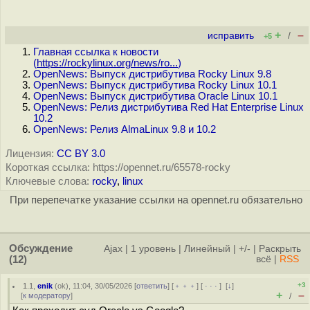
+
–
исправить
/
+5
Главная ссылка к новости
(
https://rockylinux.org/news/ro...
)
OpenNews: Выпуск дистрибутива Rocky Linux 9.8
OpenNews: Выпуск дистрибутива Rocky Linux 10.1
OpenNews: Выпуск дистрибутива Oracle Linux 10.1
OpenNews: Релиз дистрибутива Red Hat Enterprise Linux
10.2
OpenNews: Релиз AlmaLinux 9.8 и 10.2
Лицензия:
CC BY 3.0
Короткая ссылка: https://opennet.ru/65578-rocky
Ключевые слова:
rocky
,
linux
При перепечатке указание ссылки на opennet.ru обязательно
Обсуждение
Ajax
|
1 уровень
|
Линейный
|
+/-
|
Раскрыть
(12)
всё
|
RSS
+3
1.1
,
enik
(
ok
), 11:04, 30/05/2026 [
ответить
] [
﹢﹢﹢
] [
· · ·
]
[
↓
]
+
–
[
к модератору
]
/