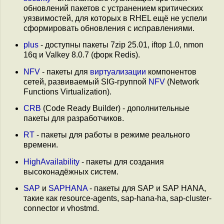
обновлений пакетов с устранением критических
уязвимостей, для которых в RHEL ещё не успели
сформировать обновления с исправлениями.
plus
- доступны пакеты 7zip 25.01, iftop 1.0, nmon
16q и Valkey 8.0.7 (форк Redis).
NFV
- пакеты для
виртуализации
компонентов
сетей, развиваемый SIG-группой
NFV
(Network
Functions Virtualization).
CRB
(Code Ready Builder) - дополнительные
пакеты для разработчиков.
RT
- пакеты для работы в режиме реального
времени.
HighAvailability
- пакеты для создания
высоконадёжных систем.
SAP
и
SAPHANA
- пакеты для SAP и SAP HANA,
такие как resource-agents, sap-hana-ha, sap-cluster-
connector и vhostmd.