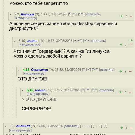
можно, кто тебе запретит то
2.9
,
Аноним
(
9
), 18:17, 30/05/2026 [
^
] [
^^
] [
^^^
] [
ответить
]
+
–
/
[
к модератору
]
А если не секрет: зачем тебе на desktop серверный
дистрибутив?
+4
3.10
,
aname
(
ok
), 19:17, 30/05/2026 [
^
] [
^^
] [
^^^
] [
ответить
]
+
–
[
к модератору
]
/
Что значит "серверный"? А как же "из линукса
можно сделать любой вариант"?
4.15
,
Онанимус
(
?
), 15:52, 31/05/2026 [
^
] [
^^
] [
^^^
] [
ответить
]
+
–
/
[
к модератору
]
ЭТО ДРУГОЕ!!
5.16
,
aname
(
ok
), 17:12, 31/05/2026 [
^
] [
^^
] [
^^^
] [
ответить
]
+
–
/
[
к модератору
]
> ЭТО ДРУГОЕ!!
СЕРВЕРНОЕ!
1.8
,
онанист
(
?
), 17:06, 30/05/2026 [
ответить
] [
﹢﹢﹢
] [
· · ·
]
[
↑
]
+
–
/
[
к модератору
]