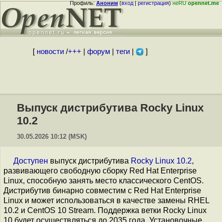
Профиль:
Аноним
(
вход
|
регистрация
)
неRU
opennet.me
[
новости
/
+++
|
форум
|
теги
|
]
Выпуск дистрибутива Rocky Linux
10.2
30.05.2026 10:12 (MSK)
Доступен
выпуск дистрибутива
Rocky Linux 10.2
,
развивающего свободную сборку Red Hat Enterprise
Linux, способную занять место классического CentOS.
Дистрибутив бинарно совместим с Red Hat Enterprise
Linux и может использоваться в качестве замены RHEL
10.2 и CentOS 10 Stream. Поддержка ветки Rocky Linux
10 будет осуществляться до 2035 года. Установочные