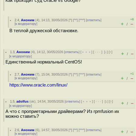
Как проходит суд Oracle vs Google?
+8
2.4
,
Аноним
(
4
), 14:13, 30/05/2026 [
^
] [
^^
] [
^^^
] [
ответить
]
+
–
[
к модератору
]
/
В теплой дружеской обстановке.
1.3
,
Аноним
(
4
), 14:12, 30/05/2026 [
ответить
] [
﹢﹢﹢
] [
· · ·
]
[
↓
] [
↑
]
+
–
/
[
к модератору
]
Единственный нормальный CentOS!
+1
2.7
,
Аноним
(
7
), 15:04, 30/05/2026 [
^
] [
^^
] [
^^^
] [
ответить
]
+
–
[
к модератору
]
/
https://www.oracle.com/linux/
1.5
,
adolfus
(
ok
), 14:54, 30/05/2026 [
ответить
] [
﹢﹢﹢
] [
· · ·
]
[
↓
] [
↑
]
+
–
/
[
к модератору
]
А что с проприетарными драйверами? Из rpmfusion их
можно ставить?
2.6
,
Аноним
(
6
), 14:57, 30/05/2026 [
^
] [
^^
] [
^^^
] [
ответить
]
+
–
/
[
к модератору
]