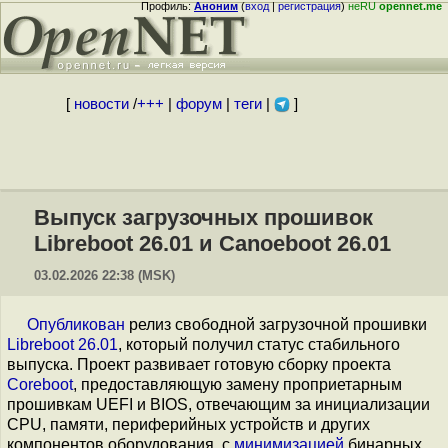
Профиль:
Аноним
(
вход
|
регистрация
)
неRU
opennet.me
[
новости
/
+++
|
форум
|
теги
|
]
Выпуск загрузочных прошивок
Libreboot 26.01 и Canoeboot 26.01
03.02.2026 22:38 (MSK)
Опубликован
релиз свободной загрузочной прошивки
Libreboot 26.01
, который получил статус стабильного
выпуска. Проект развивает готовую сборку проекта
Coreboot
, предоставляющую замену проприетарным
прошивкам UEFI и BIOS, отвечающим за инициализации
CPU, памяти, периферийных устройств и других
компонентов оборудования, с
минимизацией
бинарных