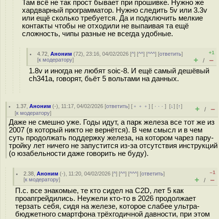
Там всё не так прост бывает при прошивке. Нужно же
хардварный программатор. Нужно следить 5v или 3.3v
или ещё сколько требуется. Да и подключить мелкие
контакты чтобы не отходили не выпаивая та ещё
сложность, чипы разные не всегда удобные.
+1
4.72
,
Аноним
(
72
), 23:16, 04/02/2026 [
^
] [
^^
] [
^^^
] [
ответить
]
+
–
[
к модератору
]
/
1.8v и иногда не любят soic-8. И ещё самый дешёвый
ch341a, говорят, бьёт 5 вольтами на данных.
1.37
,
Аноним
(
-
), 11:17, 04/02/2026 [
ответить
] [
﹢﹢﹢
] [
· · ·
]
[
↓
] [
↑
]
+
–
/
[
к модератору
]
Даже не смешно уже. Годы идут, а парк железа все тот же из
2007 (в который никто не вернётся). В чем смысл и в чем
суть продолжать поддержку железа, на котором чарез пару-
тройку лет ничего не запустится из-за отсутствия инструкций
(о юзабельности даже говорить не буду).
–1
2.38
,
Аноним
(
-
), 11:20, 04/02/2026 [
^
] [
^^
] [
^^^
] [
ответить
]
+
–
[
к модератору
]
/
П.с. все знакомые, те кто сидел на C2D, лет 5 как
проапгрейдились. Неужели кто-то в 2026 продолжает
терзать себя, сидя на железе, которое слабее ультра-
бюджетного смартфона трёхгодичной давности, при этом