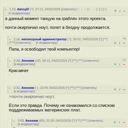
1.10
,
dannyD
(
?
), 07:21, 04/02/2026 [
ответить
] [
﹢﹢﹢
] [
· · ·
]
[
↓
] [
↑
]
+
–
/
[
к модератору
]
в данный момент танцую на граблях этого проекта.
почти окирпичил ноут, полет в бездну продолжается.
+4
2.16
,
непокорный администратор
(
?
), 08:02, 04/02/2026 [
^
] [
^^
]
+
–
[
^^^
] [
ответить
]
[
к модератору
]
/
Папа, я освободил твой компьютер!
+1
2.20
,
Аноним
(
20
), 08:15, 04/02/2026 [
^
] [
^^
] [
^^^
] [
ответить
]
+
–
[
к модератору
]
/
Красавчег
2.32
,
Аноним
(
-
), 10:44, 04/02/2026 [
^
] [
^^
] [
^^^
] [
ответить
]
+
–
/
[
к модератору
]
>почти окирпичил ноут,
Если это правда. Почему не ознакомился со списком
поддреживаемых материнских плат.
3.69
,
Аноним
(
69
), 22:28, 04/02/2026 [
^
] [
^^
] [
^^^
] [
ответить
]
+
–
/
[
к модератору
]