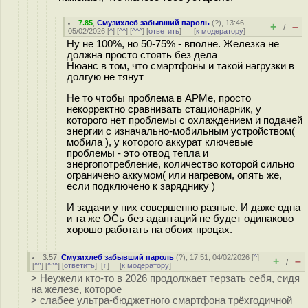
7.85
,
Смузихлеб забывший пароль
(
?
), 13:46,
+
–
/
05/02/2026 [
^
] [
^^
] [
^^^
] [
ответить
]
[
к модератору
]
Ну не 100%, но 50-75% - вполне. Железка не
должна просто стоять без дела
Нюанс в том, что смартфоны и такой нагрузки в
долгую не тянут
Не то чтобы проблема в АРМе, просто
некорректно сравнивать стационарник, у
которого нет проблемы с охлаждением и подачей
энергии с изначально-мобильным устройством(
мобила ), у которого аккурат ключевые
проблемы - это отвод тепла и
энергопотребление, количество которой сильно
ограничено аккумом( или нагревом, опять же,
если подключено к заряднику )
И задачи у них совершенно разные. И даже одна
и та же ОСь без адаптаций не будет одинаково
хорошо работать на обоих процах.
3.57
,
Смузихлеб забывший пароль
(
?
), 17:51, 04/02/2026 [
^
]
+
–
/
[
^^
] [
^^^
] [
ответить
]
[
↑
] [
к модератору
]
> Неужели кто-то в 2026 продолжает терзать себя, сидя
на железе, которое
> слабее ультра-бюджетного смартфона трёхгодичной