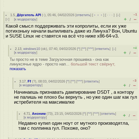
–1
1.5
,
Дёргатель API
(-), 05:46, 04/02/2026 [
ответить
] [
﹢﹢﹢
] [
· · ·
]
[
↓
]
+
–
[
↑
] [
к модератору
]
/
Какой смысл поддерживать эти копролиты, если их уже
потихоньку начали выпиливать даже из Линуха? Вон, Ubuntu
и SUSE Linux не ставятся на всё что ниже x86-64-v3.
+4
2.13
,
windows10
(
ok
), 07:40, 04/02/2026 [
^
] [
^^
] [
^^^
] [
ответить
]
[
↓
]
+
–
[
к модератору
]
/
Ты просто не в теме Загрузочная прошивка - она как
линуксячье ядро - просто нап...
большой текст свёрнут,
показать
–3
3.17
,
Ff
(
?
), 08:03, 04/02/2026 [
^
] [
^^
] [
^^^
] [
ответить
]
+
–
[
к модератору
]
/
Начинаешь признавать дампирование DSDT , а контору
не палишь не плохо бы вернуть , но уже один шаг как гул
истребителя на максималке
4.71
,
Аноним
(
73
), 23:15, 04/02/2026 [
^
] [
^^
] [
^^^
] [
ответить
]
+
–
/
[
к модератору
]
Недавно купил один ноут от мутного производятла,
там с полпинка гул. Похоже, оно?