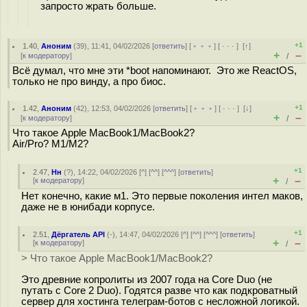
запросто жрать больше.
+1
1.40
,
Аноним
(
39
), 11:41, 04/02/2026 [
ответить
] [
﹢﹢﹢
] [
· · ·
]
[
↑
]
+
–
[
к модератору
]
/
Всё думал, что мне эти *boot напоминают. Это же ReactOS,
только не про винду, а про биос.
+1
1.42
,
Аноним
(
42
), 12:53, 04/02/2026 [
ответить
] [
﹢﹢﹢
] [
· · ·
]
[
↓
]
+
–
[
к модератору
]
/
Что такое Apple MacBook1/MacBook2?
Air/Pro? M1/M2?
+1
2.47
,
Нн
(
?
), 14:22, 04/02/2026 [
^
] [
^^
] [
^^^
] [
ответить
]
+
–
[
к модератору
]
/
Нет конечно, какие м1. Это первые поколения интел маков,
даже не в юнибади корпусе.
+1
2.51
,
Дёргатель API
(-), 14:47, 04/02/2026 [
^
] [
^^
] [
^^^
] [
ответить
]
+
–
[
к модератору
]
/
> Что такое Apple MacBook1/MacBook2?
Это древние копролиты из 2007 года на Core Duo (не
путать с Core 2 Duo). Годятся разве что как подкроватный
сервер для хостинга телеграм-ботов с несложной логикой.