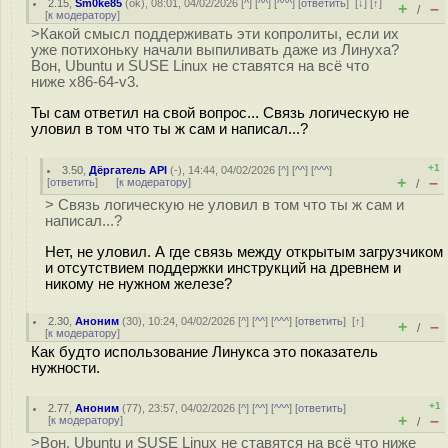
2.15
,
Sm0ke85
(
ok
), 08:01, 04/02/2026 [
^
] [
^^
] [
^^^
] [
ответить
]
[
↓
] [
↑
]
+
–
/
[
к модератору
]
>Какой смысл поддерживать эти копролиты, если их
уже потихоньку начали выпиливать даже из Линуха?
Вон, Ubuntu и SUSE Linux не ставятся на всё что
ниже x86-64-v3.
Ты сам ответил на свой вопрос... Связь логическую не
уловил в том что ты ж сам и написал...?
+1
3.50
,
Дёргатель API
(-), 14:44, 04/02/2026 [
^
] [
^^
] [
^^^
]
+
–
[
ответить
]
[
к модератору
]
/
> Связь логическую не уловил в том что ты ж сам и
написал...?
Нет, не уловил. А где связь между открытым загрузчиком
и отсутствием поддержки инструкций на древнем и
никому не нужном железе?
2.30
,
Аноним
(
30
), 10:24, 04/02/2026 [
^
] [
^^
] [
^^^
] [
ответить
]
[
↑
]
+
–
/
[
к модератору
]
Как будто использование Линукса это показатель
нужности.
+1
2.77
,
Аноним
(
77
), 23:57, 04/02/2026 [
^
] [
^^
] [
^^^
] [
ответить
]
+
–
[
к модератору
]
/
>Вон, Ubuntu и SUSE Linux не ставятся на всё что ниже