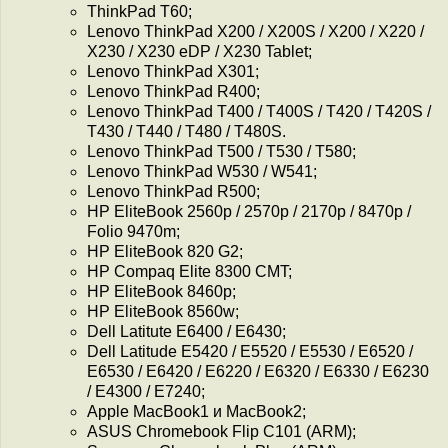
ThinkPad T60;
Lenovo ThinkPad X200 / X200S / X200 / X220 /
X230 / X230 eDP / X230 Tablet;
Lenovo ThinkPad X301;
Lenovo ThinkPad R400;
Lenovo ThinkPad T400 / T400S / T420 / T420S /
T430 / T440 / T480 / T480S.
Lenovo ThinkPad T500 / T530 / T580;
Lenovo ThinkPad W530 / W541;
Lenovo ThinkPad R500;
HP EliteBook 2560p / 2570p / 2170p / 8470p /
Folio 9470m;
HP EliteBook 820 G2;
HP Compaq Elite 8300 CMT;
HP EliteBook 8460p;
HP EliteBook 8560w;
Dell Latitute E6400 / E6430;
Dell Latitude E5420 / E5520 / E5530 / E6520 /
E6530 / E6420 / E6220 / E6320 / E6330 / E6230
/ E4300 / E7240;
Apple MacBook1 и MacBook2;
ASUS Chromebook Flip C101 (ARM);