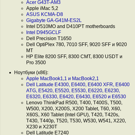
Acer G43T-AM3
Apple iMac 5,2
ASUS KCMA-D8
Gigabyte GA-G41M-ES2L
Intel D510MO and D410PT motherboards
Intel D945GCLF
Dell Precision T1650
Dell OptiPlex 780, 7010 SFF, 9020 SFF и 9020
MT
HP Elite 8200 SFF, 8300 CMT, 8300 USDT и
Pro 3500
Ноутбуки (x86):
Apple MacBook1,1 и MacBook2,1
Dell Latitude E4300, E6400, E6400 XFR, E6400
ATG, E5420, E5520, E5530, E6220, E6230,
E6320, E6330, E6420, E6430, E6520 и E6530
Lenovo ThinkPad R500, T400, T400S, T500,
W500, X200, X200S, X200 Tablet, T60, X60,
X60S, X60 Tablet (Intel GPU), T420, T420s,
T430, T440p, T520, T530, W530, W541, X220,
X230 и X230T
Dell Latitude E7240