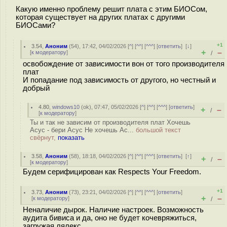
Какую именно проблему решит плата с этим БИОСом,
которая существует на других платах с другими
БИОСами?
+1
3.54
,
Аноним
(
54
), 17:42, 04/02/2026 [
^
] [
^^
] [
^^^
] [
ответить
]
[
↓
]
+
–
[
к модератору
]
/
освобождение от зависимости вон от того производителя
плат
И попадание под зависимость от другого, но честный и
добрый
4.80
,
windows10
(
ok
), 07:47, 05/02/2026 [
^
] [
^^
] [
^^^
] [
ответить
]
+
–
/
[
к модератору
]
Ты и так не зависим от производителя плат Хочешь
Асус - бери Асус Не хочешь Ас...
большой текст
свёрнут,
показать
3.58
,
Аноним
(
58
), 18:18, 04/02/2026 [
^
] [
^^
] [
^^^
] [
ответить
]
[
↑
]
+
–
/
[
к модератору
]
Будем серифицирован как Respects Your Freedom.
+1
3.73
,
Аноним
(
73
), 23:21, 04/02/2026 [
^
] [
^^
] [
^^^
] [
ответить
]
+
–
[
к модератору
]
/
Неналичие дырок. Наличие настроек. Возможность
аудита бивиса и да, оно не будет кочевряжиться,
загружая лялекс.