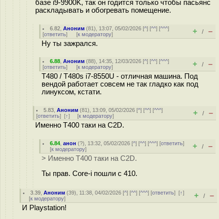
базе i9-9900K, так он годится только чтобы пасьянс
раскладывать и обогревать помещение.
6.82
,
Аноним
(
81
), 13:07, 05/02/2026 [
^
] [
^^
] [
^^^
]
+
–
/
[
ответить
]
[
к модератору
]
Ну ты зажрался.
6.88
,
Аноним
(
88
), 14:35, 12/03/2026 [
^
] [
^^
] [
^^^
]
+
–
/
[
ответить
]
[
к модератору
]
T480 / T480s i7-8550U - отличная машина. Под
вендой работает совсем не так гладко как под
линуксом, кстати.
5.83
,
Аноним
(
81
), 13:09, 05/02/2026 [
^
] [
^^
] [
^^^
]
+
–
/
[
ответить
]
[
↑
] [
к модератору
]
Именно T400 таки на C2D.
6.84
,
анон
(
?
), 13:32, 05/02/2026 [
^
] [
^^
] [
^^^
] [
ответить
]
+
–
/
[
к модератору
]
> Именно T400 таки на C2D.
Ты прав. Core-i пошли с 410.
3.39
,
Аноним
(
39
), 11:38, 04/02/2026 [
^
] [
^^
] [
^^^
] [
ответить
]
[
↑
]
+
–
/
[
к модератору
]
И Playstation!