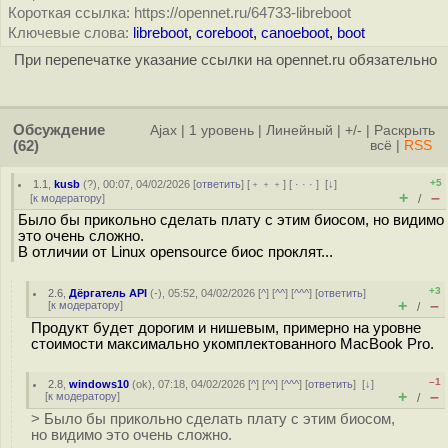
Короткая ссылка: https://opennet.ru/64733-libreboot
Ключевые слова:
libreboot
,
coreboot
,
canoeboot
,
boot
При перепечатке указание ссылки на opennet.ru обязательно
Обсуждение
Ajax
|
1 уровень
|
Линейный
|
+/-
|
Раскрыть
(62)
всё
|
RSS
+5
1.1
,
kusb
(
?
), 00:07, 04/02/2026 [
ответить
] [
﹢﹢﹢
] [
· · ·
]
[
↓
]
+
–
[
к модератору
]
/
Было бы прикольно сделать плату c этим биосом, но видимо
это очень сложно.
В отличии от Linux opensource биос проклят...
+3
2.6
,
Дёргатель API
(-), 05:52, 04/02/2026 [
^
] [
^^
] [
^^^
] [
ответить
]
+
–
[
к модератору
]
/
Продукт будет дорогим и нишевым, примерно на уровне
стоимости максимально укомплектованного MacBook Pro.
–1
2.8
,
windows10
(
ok
), 07:18, 04/02/2026 [
^
] [
^^
] [
^^^
] [
ответить
]
[
↓
]
+
–
[
к модератору
]
/
> Было бы прикольно сделать плату c этим биосом,
но видимо это очень сложно.