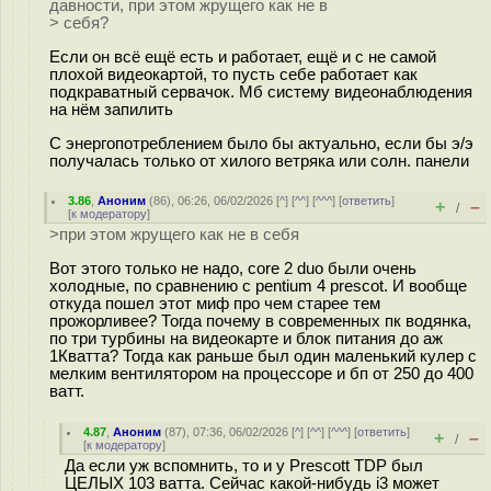
давности, при этом жрущего как не в
> себя?
Если он всё ещё есть и работает, ещё и с не самой
плохой видеокартой, то пусть себе работает как
подкраватный сервачок. Мб систему видеонаблюдения
на нём запилить
С энергопотреблением было бы актуально, если бы э/э
получалась только от хилого ветряка или солн. панели
3.86
,
Аноним
(
86
), 06:26, 06/02/2026 [
^
] [
^^
] [
^^^
] [
ответить
]
+
–
/
[
к модератору
]
>при этом жрущего как не в себя
Вот этого только не надо, core 2 duo были очень
холодные, по сравнению с pentium 4 prescot. И вообще
откуда пошел этот миф про чем старее тем
прожорливее? Тогда почему в современных пк водянка,
по три турбины на видеокарте и блок питания до аж
1Кватта? Тогда как раньше был один маленький кулер с
мелким вентилятором на процессоре и бп от 250 до 400
ватт.
4.87
,
Аноним
(
87
), 07:36, 06/02/2026 [
^
] [
^^
] [
^^^
] [
ответить
]
+
–
/
[
к модератору
]
Да если уж вспомнить, то и у Prescott TDP был
ЦЕЛЫХ 103 ватта. Сейчас какой-нибудь i3 может