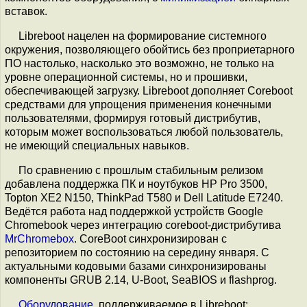
вставок.
Libreboot нацелен на формирование системного
окружения, позволяющего обойтись без проприетарного
ПО настолько, насколько это возможно, не только на
уровне операционной системы, но и прошивки,
обеспечивающей загрузку. Libreboot дополняет Coreboot
средствами для упрощения применения конечными
пользователями, формируя готовый дистрибутив,
которым может воспользоваться любой пользователь,
не имеющий специальных навыков.
По сравнению с прошлым стабильным релизом
добавлена поддержка ПК и ноутбуков HP Pro 3500,
Topton XE2 N150, ThinkPad T580 и Dell Latitude E7240.
Ведётся работа над поддержкой устройств Google
Chromebook через интеграцию coreboot-дистрибутива
MrChromebox
. CoreBoot синхронизирован с
репозиторием по состоянию на середину января. С
актуальными кодовыми базами синхронизированы
компоненты GRUB 2.14, U-Boot, SeaBIOS и flashprog.
Оборудование
, поддерживаемое в Libreboot: