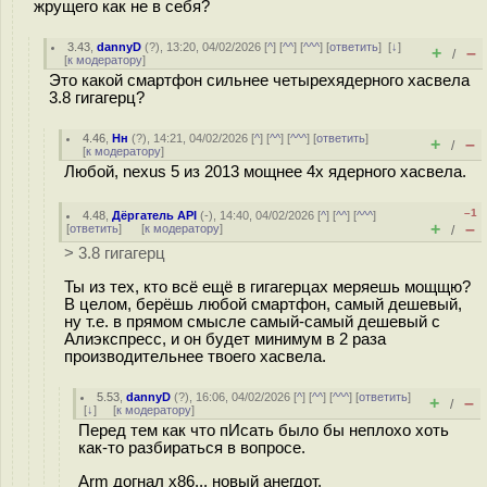
жрущего как не в себя?
3.43
,
dannyD
(
?
), 13:20, 04/02/2026 [
^
] [
^^
] [
^^^
] [
ответить
]
[
↓
]
+
–
/
[
к модератору
]
Это какой смартфон сильнее четырехядерного хасвела
3.8 гигагерц?
4.46
,
Нн
(
?
), 14:21, 04/02/2026 [
^
] [
^^
] [
^^^
] [
ответить
]
+
–
/
[
к модератору
]
Любой, nexus 5 из 2013 мощнее 4х ядерного хасвела.
–1
4.48
,
Дёргатель API
(-), 14:40, 04/02/2026 [
^
] [
^^
] [
^^^
]
+
–
[
ответить
]
[
к модератору
]
/
> 3.8 гигагерц
Ты из тех, кто всё ещё в гигагерцах меряешь мощщю?
В целом, берёшь любой смартфон, самый дешевый,
ну т.е. в прямом смысле самый-самый дешевый с
Алиэкспресс, и он будет минимум в 2 раза
производительнее твоего хасвела.
5.53
,
dannyD
(
?
), 16:06, 04/02/2026 [
^
] [
^^
] [
^^^
] [
ответить
]
+
–
/
[
↓
] [
к модератору
]
Перед тем как что пИсать было бы неплохо хоть
как-то разбираться в вопросе.
Arm догнал х86... новый анегдот.