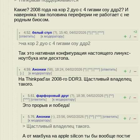
> Thinkpadы поддерживаются
Какие? 2008 года на кор 2 дуо с 4 гигами озу ддр2? И
наверняка там половина переферии не работает с не
родным биосом.
+2
4.52
,
белый стул
(
?
), 15:40, 04/02/2026 [
^
] [
^^
] [
^^^
]
+
–
[
ответить
]
[
к модератору
]
/
>на кор 2 дуо с 4 гигами озу ддр2
Так это нативная конфигурация настоящего линукс-
ноутбука или десктопа.
4.59
,
Аноним
(
58
), 18:24, 04/02/2026 [
^
] [
^^
] [
^^^
] [
ответить
]
+
–
/
[
↓
] [
к модератору
]
На Thinkpad'ах 2008-го DDR3. Щастливый владелец
такого.
5.61
,
фарфоровый друг
(
?
), 18:38, 04/02/2026 [
^
] [
^^
]
+
–
/
[
^^^
] [
ответить
]
[
к модератору
]
Это прорыв и победа!
5.76
,
Аноним
(
-
), 23:56, 04/02/2026 [
^
] [
^^
] [
^^^
] [
ответить
]
+
–
/
[
к модератору
]
> Щастливый владелец такого.
А от макбука на apple silicon ты бы вообще постиг