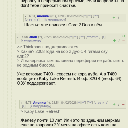
нирвану в непрерывном оргазме, если копролиты на
ddr3 тебе приносят счастье.
6.81
,
Аноним
(
81
), 13:06, 05/02/2026 [
^
] [
^^
] [
^^^
]
+
–
/
[
ответить
]
[
к модератору
]
Щастье мне приносит Core 2 Duo в нём.
+1
4.68
,
анон
(
?
), 22:28, 04/02/2026 [
^
] [
^^
] [
^^^
] [
ответить
]
[
↑
]
+
–
[
к модератору
]
/
>> Thinkpadы поддерживаются
> Какие? 2008 года на кор 2 дуо с 4 гигами озу
ддр2?
> И наверняка там половина переферии не работает с
не родным биосом.
Уже которые T400 - совсем не кора дуба. А в T480
вообще-то Kaby Lake Refresh. И оф. 32GB (неоф. 64)
ОЗУ поддерживает.
5.75
,
Аноним
(
-
), 23:54, 04/02/2026 [
^
] [
^^
] [
^^^
] [
ответить
]
+
–
/
[
↓
] [
к модератору
]
> Kaby Lake Refresh
Железу почти 10 лет. Или это по здешним меркам
еще не копролит? У меня на офисе есть комп на