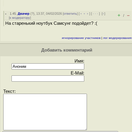
1.45
,
Двачер
(
?
), 13:37, 04/02/2026 [
ответить
] [
﹢﹢﹢
] [
· · ·
]
[
↑
]
+
–
/
[
к модератору
]
На старенький ноутбук Самсунг подойдет? :(
игнорирование участников
|
лог модерирования
Добавить комментарий
Имя:
E-Mail:
Текст: