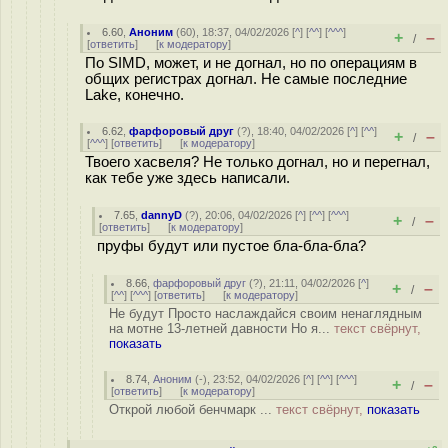
6.60
,
Аноним
(
60
), 18:37, 04/02/2026 [
^
] [
^^
] [
^^^
]
+
–
/
[
ответить
]
[
к модератору
]
По SIMD, может, и не догнал, но по операциям в
общих регистрах догнал. Не самые последние
Lake, конечно.
6.62
,
фарфоровый друг
(
?
), 18:40, 04/02/2026 [
^
] [
^^
]
+
–
/
[
^^^
] [
ответить
]
[
к модератору
]
Твоего хасвеля? Не только догнал, но и перегнал,
как тебе уже здесь написали.
7.65
,
dannyD
(
?
), 20:06, 04/02/2026 [
^
] [
^^
] [
^^^
]
+
–
/
[
ответить
]
[
к модератору
]
пруфы будут или пустое бла-бла-бла?
8.66
,
фарфоровый друг
(
?
), 21:11, 04/02/2026 [
^
]
+
–
/
[
^^
] [
^^^
] [
ответить
]
[
к модератору
]
Не будут Просто наслаждайся своим ненаглядным
на мотне 13-летней давности Но я...
текст свёрнут,
показать
8.74
,
Аноним
(
-
), 23:52, 04/02/2026 [
^
] [
^^
] [
^^^
]
+
–
/
[
ответить
]
[
к модератору
]
Открой любой бенчмарк ...
текст свёрнут,
показать