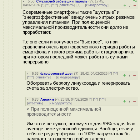
+2
5.56
,
Смузихлеб забывший пароль
(
?
), 17:45,
+
–
04/02/2026 [
^
] [
^^
] [
^^^
] [
ответить
]
[
↑
] [
к модератору
]
/
Современные смартфоны такие "шустрые" и
"энергоэффективные" ввиду очень хитрых режимов
управления питанием. При полноценной
максимальной производительности они долго не
проработают.
Т.е оно если и получается "быстрее", то при
сравнении очень кратковременного периода работы
смартфона и такого режима работы стационарника,
при котором последний может работать сутками
непрерывно
6.63
,
фарфоровый друг
(
?
), 18:42, 04/02/2026 [
^
] [
^^
]
+
–
/
[
^^^
] [
ответить
]
[
к модератору
]
Обогревать берлогу линуксоеда и генерировать
счета за электричество.
6.78
,
Аноним
(
-
), 23:59, 04/02/2026 [
^
] [
^^
] [
^^^
]
+
–
/
[
ответить
]
[
к модератору
]
> При полноценной максимальной
производительности
Им это и не нужно, потому что для 99% задач load
average ниже условной единицы. Вообще, если у
тебя не реднер-ферма, то 100% нагрузка как бы
намекает, что железо твоё устарело.