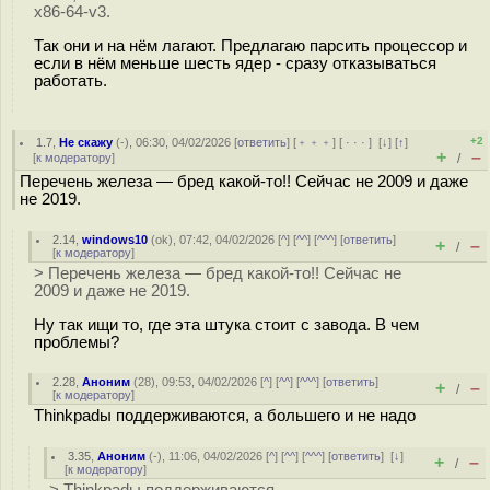
x86-64-v3.
Так они и на нём лагают. Предлагаю парсить процессор и
если в нём меньше шесть ядер - сразу отказываться
работать.
+2
1.7
,
Не скажу
(-), 06:30, 04/02/2026 [
ответить
] [
﹢﹢﹢
] [
· · ·
]
[
↓
] [
↑
]
+
–
[
к модератору
]
/
Перечень железа — бред какой-то!! Сейчас не 2009 и даже
не 2019.
2.14
,
windows10
(
ok
), 07:42, 04/02/2026 [
^
] [
^^
] [
^^^
] [
ответить
]
+
–
/
[
к модератору
]
> Перечень железа — бред какой-то!! Сейчас не
2009 и даже не 2019.
Ну так ищи то, где эта штука стоит с завода. В чем
проблемы?
2.28
,
Аноним
(
28
), 09:53, 04/02/2026 [
^
] [
^^
] [
^^^
] [
ответить
]
+
–
/
[
к модератору
]
Thinkpadы поддерживаются, а большего и не надо
3.35
,
Аноним
(
-
), 11:06, 04/02/2026 [
^
] [
^^
] [
^^^
] [
ответить
]
[
↓
]
+
–
/
[
к модератору
]