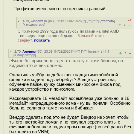
Профитов очень много, но ценник страшный.
–1
4.79
,
windows10
(
ok
), 07:39, 05/02/2026 [
^
] [
^^
] [
^^^
] [
ответить
]
+
–
[
к модератору
]
/
С примерно 1999 года пользуюсь платами на Intel AMD
- не видел еще ни одной дырк...
большой текст
свёрнут,
показать
2.70
,
Аноним
(
70
), 23:01, 04/02/2026 [
^
] [
^^
] [
^^^
] [
ответить
]
[
↑
]
+
–
/
[
к модератору
]
>Было бы прикольно сделать плату c этим биосом, но
видимо это очень сложно.
Оплатишь учёбу на дебаг шестнадцатимегабайтной
флешки и кодинг под либребут? А ещё устройства,
обучение пайке, кучку сменных микросхем биоса под
каждое устройство и психолога.
Расковыривать 16 мегабайт ассемблера уже больно, а 16
мегабайт нетрадиционного асма - ну вы поняли. Особенно
больно, если оно там с гуями и бибикает.
Вендор сделать под это не будет. Вендор не хочет, чтобы
ты его настройки ломал и не покупал версию платы с
фичами побольше и радиатором пошире (но всё равно без
бэкплейта на VRM)