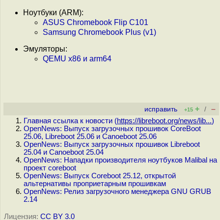
Ноутбуки (ARM):
ASUS Chromebook Flip C101
Samsung Chromebook Plus (v1)
Эмуляторы:
QEMU x86 и arm64
+
–
исправить
/
+15
Главная ссылка к новости (
https://libreboot.org/news/lib...
)
OpenNews: Выпуск загрузочных прошивок CoreBoot
25.06, Libreboot 25.06 и Canoeboot 25.06
OpenNews: Выпуск загрузочных прошивок Libreboot
25.04 и Canoeboot 25.04
OpenNews: Нападки производителя ноутбуков Malibal на
проект coreboot
OpenNews: Выпуск Coreboot 25.12, открытой
альтернативы проприетарным прошивкам
OpenNews: Релиз загрузочного менеджера GNU GRUB
2.14
Лицензия:
CC BY 3.0