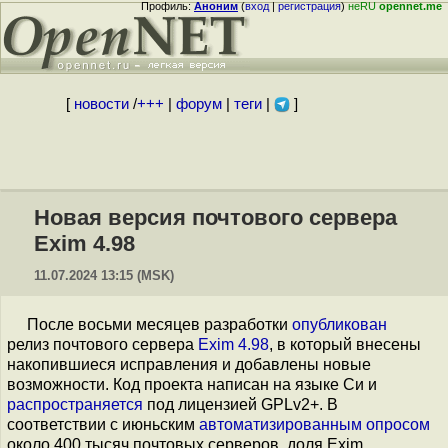
Профиль:
Аноним
(
вход
|
регистрация
)
неRU
opennet.me
[
новости
/
+++
|
форум
|
теги
|
]
Новая версия почтового сервера
Exim 4.98
11.07.2024 13:15 (MSK)
После восьми месяцев разработки
опубликован
релиз почтового сервера
Exim 4.98
, в который внесены
накопившиеся исправления и добавлены новые
возможности. Код проекта написан на языке Си и
распространяется
под лицензией GPLv2+. В
соответствии с июньским
автоматизированным опросом
около 400 тысяч почтовых серверов, доля Exim