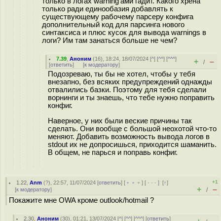
только в логах warning'ами гадит. Какого хрена
только ради единообазия добавлять к
существующему рабочему парсеру конфига
дополнительный код для парсинга нового
синтаксиса и плюс кусок для вывода warnings в
логи? Им там занаться больше не чем?
7.39
,
Аноним
(
16
), 18:24, 18/07/2024 [
^
] [
^^
] [
^^^
]
+
–
/
[
ответить
]
[
к модератору
]
Подозреваю, ты бы не хотел, чтобы у тебя
внезапно, без всяких предупреждений однажды
отвалились базки. Поэтому для тебя сделали
ворнинги и ты знаешь, что тебе нужно поправить
конфиг.
Наверное, у них были веские причины так
сделать. Они вообще с большой неохотой что-то
меняют. Добавить возможность вывода логов в
stdout их не допросишься, приходится шаманить.
В общем, не парься и поправь конфиг.
+1
1.22
,
Anm
(
?
), 22:57, 11/07/2024 [
ответить
] [
﹢﹢﹢
] [
· · ·
]
[
↑
]
+
–
[
к модератору
]
/
Покажите мне OWA кроме outlook/hotmail ?
2.30
,
Аноним
(
30
), 01:21, 13/07/2024 [
^
] [
^^
] [
^^^
] [
ответить
]