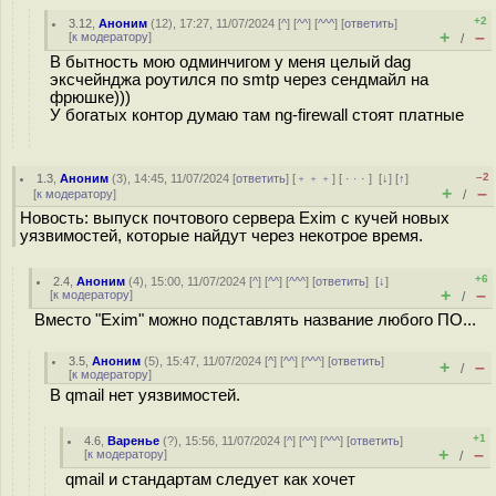
+2
3.12
,
Аноним
(
12
), 17:27, 11/07/2024 [
^
] [
^^
] [
^^^
] [
ответить
]
+
–
[
к модератору
]
/
В бытность мою одминчигом у меня целый dag
эксчейнджа роутился по smtp через сендмайл на
фрюшке)))
У богатых контор думаю там ng-firewall стоят платные
–2
1.3
,
Аноним
(
3
), 14:45, 11/07/2024 [
ответить
] [
﹢﹢﹢
] [
· · ·
]
[
↓
] [
↑
]
+
–
[
к модератору
]
/
Новость: выпуск почтового сервера Exim с кучей новых
уязвимостей, которые найдут через некотрое время.
+6
2.4
,
Аноним
(
4
), 15:00, 11/07/2024 [
^
] [
^^
] [
^^^
] [
ответить
]
[
↓
]
+
–
[
к модератору
]
/
Вместо "Exim" можно подставлять название любого ПО...
3.5
,
Аноним
(
5
), 15:47, 11/07/2024 [
^
] [
^^
] [
^^^
] [
ответить
]
+
–
/
[
к модератору
]
В qmail нет уязвимостей.
+1
4.6
,
Варенье
(
?
), 15:56, 11/07/2024 [
^
] [
^^
] [
^^^
] [
ответить
]
+
–
[
к модератору
]
/
qmail и стандартам следует как хочет