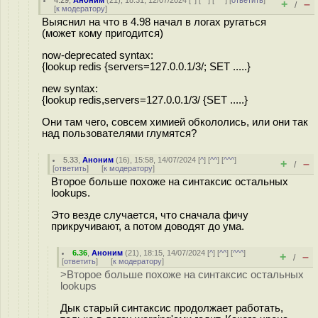
4.29
,
Аноним
(
21
), 18:31, 12/07/2024 [
^
] [
^^
] [
^^^
] [
ответить
]
+
–
/
[
к модератору
]
Выяснил на что в 4.98 начал в логах ругаться
(может кому пригодится)
now-deprecated syntax:
{lookup redis {servers=127.0.0.1/3/; SET .....}
new syntax:
{lookup redis,servers=127.0.0.1/3/ {SET .....}
Они там чего, совсем химией обкололись, или они так
над пользователями глумятся?
5.33
,
Аноним
(
16
), 15:58, 14/07/2024 [
^
] [
^^
] [
^^^
]
+
–
/
[
ответить
]
[
к модератору
]
Второе больше похоже на синтаксис остальных
lookups.
Это везде случается, что сначала фичу
прикручивают, а потом доводят до ума.
6.36
,
Аноним
(
21
), 18:15, 14/07/2024 [
^
] [
^^
] [
^^^
]
+
–
/
[
ответить
]
[
к модератору
]
>Второе больше похоже на синтаксис остальных
lookups
Дык старый синтаксис продолжает работать,