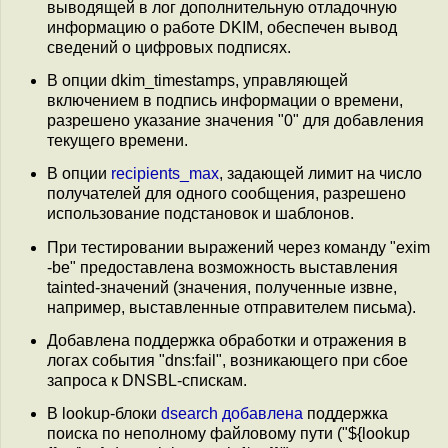
выводящей в лог дополнительную отладочную
информацию о работе DKIM, обеспечен вывод
сведений о цифровых подписях.
В опции dkim_timestamps, управляющей
включением в подпись информации о времени,
разрешено указание значения "0" для добавления
текущего времени.
В опции
recipients_max
, задающей лимит на число
получателей для одного сообщения, разрешено
использование подстановок и шаблонов.
При тестировании выражений через команду "exim
-be" предоставлена возможность выставления
tainted-значений (значения, полученные извне,
например, выставленные отправителем письма).
Добавлена поддержка обработки и отражения в
логах события "dns:fail", возникающего при сбое
запроса к DNSBL-спискам.
В lookup-блоки
dsearch
добавлена
поддержка
поиска по неполному файловому пути ("${lookup