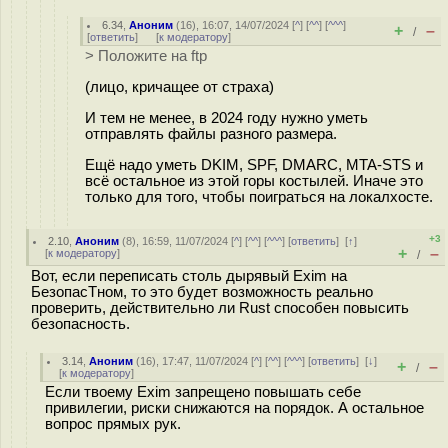
6.34
,
Аноним
(
16
), 16:07, 14/07/2024 [
^
] [
^^
] [
^^^
]
+
–
/
[
ответить
]
[
к модератору
]
> Положите на ftp
(лицо, кричащее от страха)
И тем не менее, в 2024 году нужно уметь
отправлять файлы разного размера.
Ещё надо уметь DKIM, SPF, DMARC, MTA-STS и
всё остальное из этой горы костылей. Иначе это
только для того, чтобы поиграться на локалхосте.
+3
2.10
,
Аноним
(
8
), 16:59, 11/07/2024 [
^
] [
^^
] [
^^^
] [
ответить
]
[
↑
]
+
–
[
к модератору
]
/
Вот, если переписать столь дырявый Exim на
БезопасТном, то это будет возможность реально
проверить, действительно ли Rust способен повысить
безопасность.
3.14
,
Аноним
(
16
), 17:47, 11/07/2024 [
^
] [
^^
] [
^^^
] [
ответить
]
[
↓
]
+
–
/
[
к модератору
]
Если твоему Exim запрещено повышать себе
привилегии, риски снижаются на порядок. А остальное
вопрос прямых рук.