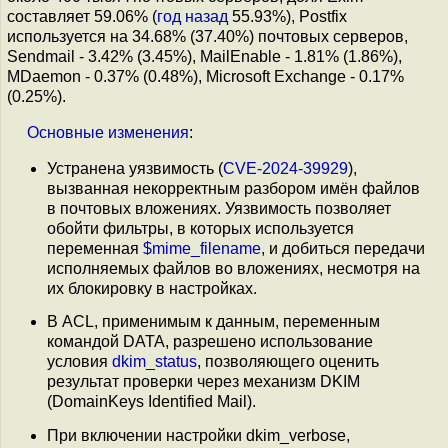
составляет 59.06% (
год назад
55.93%), Postfix
используется на 34.68% (37.40%) почтовых серверов,
Sendmail - 3.42% (3.45%), MailEnable - 1.81% (1.86%),
MDaemon - 0.37% (0.48%), Microsoft Exchange - 0.17%
(0.25%).
Основные
изменения
:
Устранена уязвимость (
CVE-2024-39929
),
вызванная некорректным разбором имён файлов
в почтовых вложениях. Уязвимость позволяет
обойти фильтры, в которых используется
переменная
$mime_filename
, и добиться передачи
исполняемых файлов во вложениях, несмотря на
их блокировку в настройках.
В ACL, применимым к данным, переменным
командой DATA, разрешено использование
условия
dkim_status
, позволяющего оценить
результат проверки через механизм DKIM
(DomainKeys Identified Mail).
При включении настройки dkim_verbose,