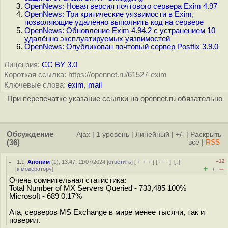
OpenNews: Новая версия почтового сервера Exim 4.97
OpenNews: Три критические уязвимости в Exim,
позволяющие удалённо выполнить код на сервере
OpenNews: Обновление Exim 4.94.2 с устранением 10
удалённо эксплуатируемых уязвимостей
OpenNews: Опубликован почтовый сервер Postfix 3.9.0
Лицензия:
CC BY 3.0
Короткая ссылка: https://opennet.ru/61527-exim
Ключевые слова:
exim
,
mail
При перепечатке указание ссылки на opennet.ru обязательно
Обсуждение
Ajax
|
1 уровень
|
Линейный
|
+/-
|
Раскрыть
(36)
всё
|
RSS
–12
1.1
,
Аноним
(
1
), 13:47, 11/07/2024 [
ответить
] [
﹢﹢﹢
] [
· · ·
]
[
↓
]
+
–
[
к модератору
]
/
Очень сомнительная статистика:
Total Number of MX Servers Queried - 733,485 100%
Microsoft - 689 0.17%
Ага, серверов MS Exchange в мире менее тысячи, так и
поверил.