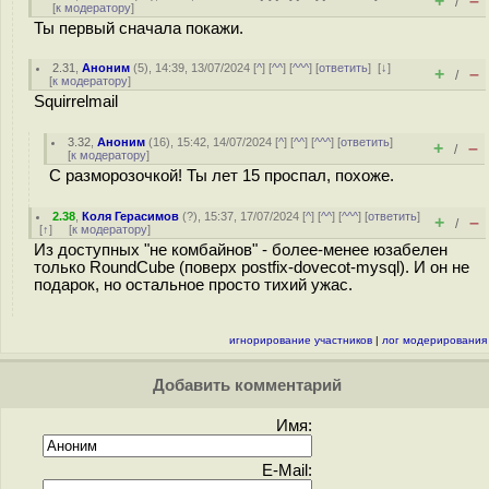
+
–
/
[
к модератору
]
Ты первый сначала покажи.
2.31
,
Аноним
(
5
), 14:39, 13/07/2024 [
^
] [
^^
] [
^^^
] [
ответить
]
[
↓
]
+
–
/
[
к модератору
]
Squirrelmail
3.32
,
Аноним
(
16
), 15:42, 14/07/2024 [
^
] [
^^
] [
^^^
] [
ответить
]
+
–
/
[
к модератору
]
С разморозочкой! Ты лет 15 проспал, похоже.
2.38
,
Коля Герасимов
(
?
), 15:37, 17/07/2024 [
^
] [
^^
] [
^^^
] [
ответить
]
+
–
/
[
↑
] [
к модератору
]
Из доступных "не комбайнов" - более-менее юзабелен
только RoundCube (поверх postfix-dovecot-mysql). И он не
подарок, но остальное просто тихий ужас.
игнорирование участников
|
лог модерирования
Добавить комментарий
Имя:
E-Mail: