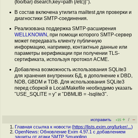
{foo/bar} dsearch,key=path {/etc}}").
В состав включена утилита mailtest для проверки и
диагностики SMTP-соединения.
Реализована поддержка SMTP-расширения
WELLKNOWN
, при помощи которого SMTP-сервер
может передавать клиенту публичную
информацию, например, контактные данные или
параметры верификации при получении TLS-
сертификата, используя протокол ACME.
Добавлена возможность использования SQLite3
для хранения внутренних БД, в дополнение к DBD,
NDB, GBDM и TDB. Для использования SQLite3
перед сборкой в Local/Makefile необходимо указать
"USE_SQLITE = y" и "DBMLIB = -lsqlite3".
+
–
исправить
/
+15
Главная ссылка к новости (
https://lists.exim.org/lurker/...
)
OpenNews: Обновление Exim 4.97.1 с добавлением
защиты от атаки SMTP Smuggling