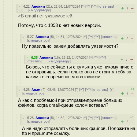
4.21
,
Аноним
(
21
), 21:54, 11/07/2024 [
^
] [
^^
] [
^^^
] [
ответить
]
+
–
/
[
↓
] [
к модератору
]
>В qmail нет уязвимостей.
Потому, что с 1998 г. нет новых версий.
5.27
,
Аноним
(
5
), 14:51, 12/07/2024 [
^
] [
^^
] [
^^^
] [
ответить
]
+
–
/
[
к модератору
]
Ну правильно, зачем добавлять уязвимости?
6.35
,
Аноним
(
16
), 16:12, 14/07/2024 [
^
] [
^^
] [
^^^
]
+
–
/
[
ответить
]
[
к модератору
]
Боюсь, что сейчас ты с кумыла уже никому ничего
не отправишь, если только оно не стоит у тебя за
каким-то современным почтовиком.
+1
4.26
,
Анам
(
?
), 08:46, 12/07/2024 [
^
] [
^^
] [
^^^
] [
ответить
]
[
↑
]
+
–
[
к модератору
]
/
А как с проблемой при отправке\приёме больших
файлов, когда qmail-queue колом вставал?
–1
5.28
,
Аноним
(
5
), 14:52, 12/07/2024 [
^
] [
^^
] [
^^^
] [
ответить
]
+
–
[
к модератору
]
/
А не надо отправлять больших файлов. Положите на
ftp и пришлите ссылку.