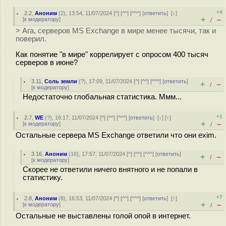
+4
2.2
,
Аноним
(
2
), 13:54, 11/07/2024 [
^
] [
^^
] [
^^^
] [
ответить
]
[
↓
]
+
–
[
к модератору
]
/
> Ага, серверов MS Exchange в мире менее тысячи, так и
поверил.
Как понятие "в мире" коррелирует с опросом 400 тысяч
серверов в июне?
3.11
,
Соль земли
(
?
), 17:09, 11/07/2024 [
^
] [
^^
] [
^^^
] [
ответить
]
+
–
/
[
к модератору
]
Недостаточно глобальная статистика. Ммм...
+1
2.7
,
WE
(
?
), 16:17, 11/07/2024 [
^
] [
^^
] [
^^^
] [
ответить
]
[
↓
] [
↑
]
+
–
[
к модератору
]
/
Остальные сервера MS Exchange ответили что они exim.
3.16
,
Аноним
(
16
), 17:57, 11/07/2024 [
^
] [
^^
] [
^^^
] [
ответить
]
+
–
/
[
к модератору
]
Скорее не ответили ничего внятного и не попали в
статистику.
+7
2.8
,
Аноним
(
8
), 16:53, 11/07/2024 [
^
] [
^^
] [
^^^
] [
ответить
]
[
↑
]
+
–
[
к модератору
]
/
Остальные не выставлены голой опой в интернет.