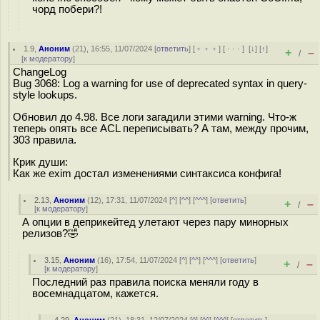
чорд побери?!
1.9
,
Аноним
(
21
), 16:55, 11/07/2024 [
ответить
] [
﹢﹢﹢
] [
· · ·
]
[
↓
] [
↑
]
+
–
/
[
к модератору
]
ChangeLog
Bug 3068: Log a warning for use of deprecated syntax in query-
style lookups.
Обновил до 4.98. Все логи загадили этими warning. Что-ж
теперь опять все ACL переписывать? А там, между прочим,
303 правила.
Крик души:
Как же exim достал изменениями синтаксиса конфига!
2.13
,
Аноним
(
12
), 17:31, 11/07/2024 [
^
] [
^^
] [
^^^
] [
ответить
]
+
–
/
[
к модератору
]
А опции в деприкейтед улетают через пару минорных
релизов?🤣
3.15
,
Аноним
(
16
), 17:54, 11/07/2024 [
^
] [
^^
] [
^^^
] [
ответить
]
+
–
/
[
к модератору
]
Последний раз правила поиска меняли году в
восемнадцатом, кажется.