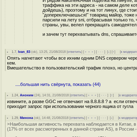
И рядом наколеночная поделка на линухе, 
траффика на эти адреса - на самом деле кот
дойдешь), проэтому и на тот линух, где сто
"допереключаешься!" товарищ майор, тоже 
парсили на лету sni, отбрасывая только то
страны, увы, велел прекращать самодеятел
и зачем тут перехватывать dns, спрашивает
1.7
,
Ivan_83
(
ok
), 13:25, 21/08/2018 [
ответить
] [
﹢﹢﹢
] [
· · ·
]
[
↓
] [
↑
] [
к модерат
Опять нагнетают чтобы все ихним одним DNS сервером через 
кем.
Вмешательство в пользовательский трафик плохо, но центр
....большая нить свёрнута, показать (44)
1.24
,
Аноним
(
24
), 14:31, 21/08/2018 [
ответить
] [
﹢﹢﹢
] [
· · ·
]
[
↑
] [
к модерато
извините, а разве GGC не отвечают на 8.8.8.8 ? а если отв
приходит запрос при использовании черного ящика от гугла
1.29
,
Минона
(
ok
), 14:48, 21/08/2018 [
ответить
] [
﹢﹢﹢
] [
· · ·
]
[
↓
] [
к модерато
>Наибольшая активность перехвата наблюдается в Китае, в 
(17% от всех рассмотренных в данной стране AS), в России -