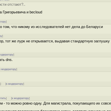
сти отстают?..
 Григорьевича и becloud
атору
]
о том, что никому из исследователей нет дела до Беларуси
ру
]
ер, тот же лурк не открывается, выдавая стандартную заглушку
модератору
]
ть dns.
к модератору
]
ь
]
[
к модератору
]
етить
]
[
к модератору
]
 - то можно ровно одну. Для магистрала, покупающего их совсем 