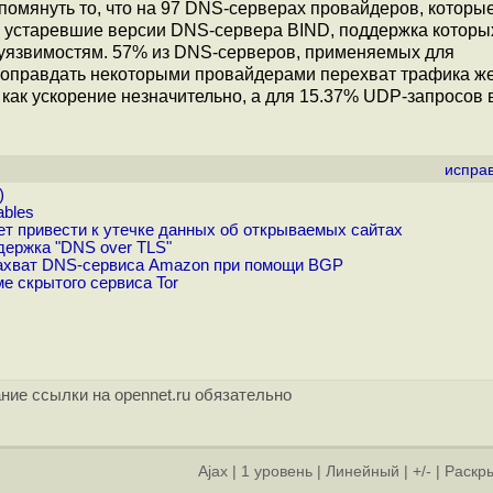
омянуть то, что на 97 DNS-серверах провайдеров, которы
 устаревшие версии DNS-сервера BIND, поддержка которы
-уязвимостям. 57% из DNS-серверов, применяемых для
оправдать некоторыми провайдерами перехват трафика ж
 как ускорение незначительно, а для 15.37% UDP-запросов
испра
)
ables
ет привести к утечке данных об открываемых сайтах
держка "DNS over TLS"
 захват DNS-сервиса Amazon при помощи BGP
е скрытого сервиса Tor
ние ссылки на opennet.ru обязательно
Ajax
|
1 уровень
|
Линейный
|
+/-
|
Раскры