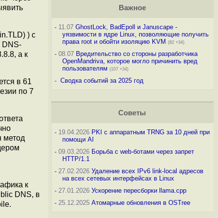
ыявить
Важное
-
11.07
GhostLock, BadEpoll и Januscape -
n.TLD) ) с
уязвимости в ядре Linux, позволяющие получить
права root и обойти изоляцию KVM
(82 +34)
й DNS-
8.8, а к
-
08.07
Вредительство со стороны разработчика
OpenMandriva, которое могло причинить вред
пользователям
(107 +34)
-
Сводка событий за 2025 год
тся в 61
езии по 7
Советы
ответа
чно
-
19.04.2026
PKI с аппаратным TRNG за 10 дней при
н метод
помощи AI
дером
-
09.03.2026
Борьба с web-ботами через запрет
HTTP/1.1
-
27.02.2026
Удаление всех IPv6 link-local адресов
на всех сетевых интерфейсах в Linux
рафика к
-
27.01.2026
Ускорение пересборки llama.cpp
blic DNS, в
-
25.12.2025
Атомарные обновления в OSTree
le.