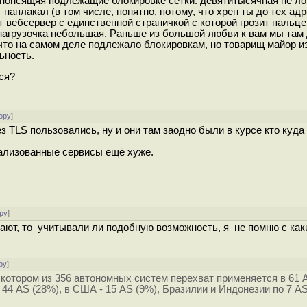
анонсящяя подлежащие блокировке сетки. девятитысячная не ло
 наплакал (в том числе, понятно, потому, что хрен ты до тех ад
ит вебсервер с единственной страничкой с которой грозит пальц
нагрузочка небольшая. Раньше из большой любви к вам мы там
, что на самом деле подлежало блокировкам, но товарищ майор и
ьность.
ся?
ору
]
TLS пользовались, ну и они там заодно были в курсе кто куда 
ализованные сервисы ещё хуже.
ру
]
ечают, то учитывали ли подобную возможность, я не помню с ка
ру
]
котором из 356 автономных систем перехват применяется в 61 
 44 AS (28%), в США - 15 AS (9%), Бразилии и Индонезии по 7 AS