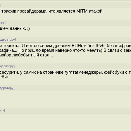
]
 трафик провайдерами, что является MITM атакой.
ору
]
ием данных. :)
одератору
]
 теряют... Я вот со своим древним ВПНом без IPv6, без шифров
афика... Но пришло время наверно что-то менять) В связи с за
 майор любобытный стал...
одератору
]
 сесурити, у самих на страничке гуглтагменеджеры, фейсбуки с 
ебят.
одератору
]
ору
]