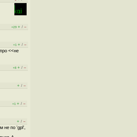
+
–
/
+29
+
–
/
+1
 про <<не
+
–
/
+8
+
–
/
+
–
/
+1
+
–
/
не по 'gpl',