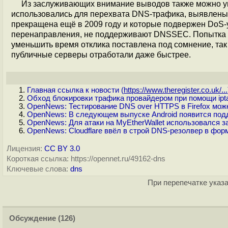
Из заслуживающих внимание выводов также можно уп
использовались для перехвата DNS-трафика, выявлены
прекращена ещё в 2009 году и которые подвержен DoS
перенаправления, не поддерживают DNSSEC. Попытка 
уменьшить время отклика поставлена под сомнение, так
публичные серверы отработали даже быстрее.
Главная ссылка к новости (
https://www.theregister.co.uk/...
Обход блокировки трафика провайдером при помощи ipt
OpenNews: Тестирование DNS over HTTPS в Firefox мож
OpenNews: В следующем выпуске Android появится под
OpenNews: Для атаки на MyEtherWallet использовался
OpenNews: Cloudflare ввёл в строй DNS-резолвер в форм
Лицензия:
CC BY 3.0
Короткая ссылка: https://opennet.ru/49162-dns
Ключевые слова:
dns
При перепечатке указа
Обсуждение
(126)