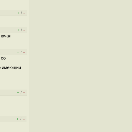
+
–
/
+
–
/
 начал
+
–
/
 со
не имеющий
+
–
/
+
–
/