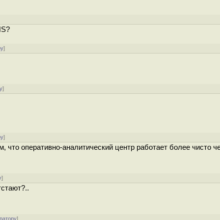
NS?
ру
]
у
]
ру
]
м, что оперативно-аналитический центр работает более чисто ч
у
]
стают?..
ратору
]