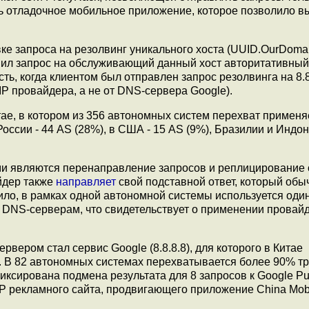
 отладочное мобильное приложение, которое позволило в
е запроса на резолвинг уникального хоста (UUID.OurDomai
пил запрос на обслуживающий данный хост авторитативны
ть, когда клиентом был отправлен запрос резолвинга на 8.8.
P провайдера, а не от DNS-сервера Google).
ае, в котором из 356 автономных систем перехват применяе
оссии - 44 AS (28%), в США - 15 AS (9%), Бразилии и Индон
и являются перенаправление запросов и реплицирование 
айдер также
направляет
свой подставной ответ, который обы
ило, в рамках одной автономной системы используется оди
 DNS-серверам, что свидетельствует о применении провай
ером стал сервис Google (8.8.8.8), для которого в Китае
. В 82 автономных системах перехватывается более 90% т
ксирована подмена результата для 8 запросов к Google Pu
IP рекламного сайта, продвигающего приложение China Mobi