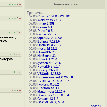
+
–
Новые версии
/
+13
Программы:
07.08
Chrome 151.0.7922.108
+
–
/
+15
07.08
WordPress 7.0.3
07.08
nmap 7.991
06.08
icewm 4.1
06.08
Deno 2.9.5
+
–
/
+11
06.08
docker 29.7.2
ания днс,
06.08
OpenLDAP 2.7.0
коном
06.08
Eclipse 7.121.0
06.08
OpenCloud 7.2.3
06.08
mesa 3d 26.2
05.08
OpenVPN 2.7.6
+
–
/
+1
05.08
NetBeans 31
твитерами
05.08
ublock 1.73.0
05.08
gstreamer 1.28.6
05.08
PowerDNS 5.1.4
05.08
node.js 26.7.0
+
–
/
05.08
VSCode 1.132.0
05.08
home-assistant 2026.8.0
05.08
Python 3.13.15, 3.14.7
05.08
hyprland 0.56.2
04.08
Electron 43.3.0
+
–
/
–1
04.08
Mattermost 11.10.0
04.08
Django 5.2.17, 6.0.8
vln
04.08
Grafana 13.1.2
04.08
GNOME 49.9, 50.4
далее>>