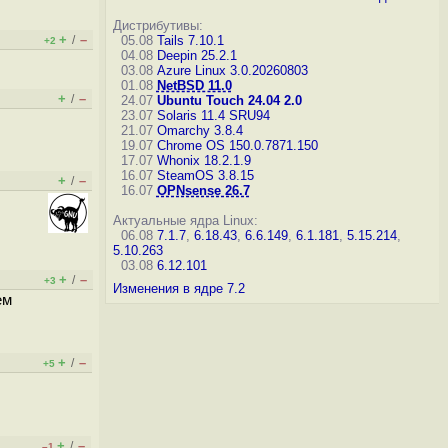
Дистрибутивы:
+
–
/
05.08
Tails 7.10.1
+2
04.08
Deepin 25.2.1
03.08
Azure Linux 3.0.20260803
01.08
NetBSD 11.0
+
–
/
24.07
Ubuntu Touch 24.04 2.0
23.07
Solaris 11.4 SRU94
21.07
Omarchy 3.8.4
19.07
Chrome OS 150.0.7871.150
17.07
Whonix 18.2.1.9
16.07
SteamOS 3.8.15
+
–
/
16.07
OPNsense 26.7
Актуальные ядра Linux:
06.08
7.1.7
,
6.18.43
,
6.6.149
,
6.1.181
,
5.15.214
,
5.10.263
03.08
6.12.101
+
–
/
+3
Изменения в ядре 7.2
ем
+
–
/
+5
+
–
/
–1