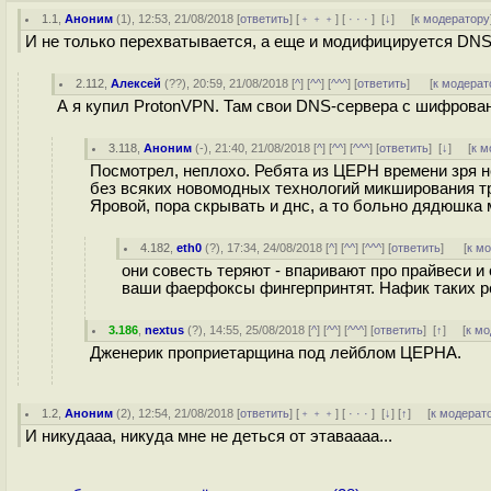
1.1
,
Аноним
(
1
), 12:53, 21/08/2018 [
ответить
] [
﹢﹢﹢
] [
· · ·
]
[
↓
] [
к модератору
И не только перехватывается, а еще и модифицируется DNS
2.112
,
Алексей
(
??
), 20:59, 21/08/2018 [
^
] [
^^
] [
^^^
] [
ответить
]
[
к модерат
А я купил ProtonVPN. Там свои DNS-сервера с шифрован
3.118
,
Аноним
(
-
), 21:40, 21/08/2018 [
^
] [
^^
] [
^^^
] [
ответить
]
[
↓
] [
к м
Посмотрел, неплохо. Ребята из ЦЕРН времени зря не
без всяких новомодных технологий микширования тр
Яpoвой, пора скрывать и днс, а то больно дядюшка
4.182
,
eth0
(
?
), 17:34, 24/08/2018 [
^
] [
^^
] [
^^^
] [
ответить
]
[
к м
они совесть теряют - впаривают про прайвеси и
ваши фаерфоксы фингерпринтят. Нафик таких р
3.186
,
nextus
(
?
), 14:55, 25/08/2018 [
^
] [
^^
] [
^^^
] [
ответить
]
[
↑
] [
к м
Дженерик проприетарщина под лейблом ЦЕРНА.
1.2
,
Аноним
(
2
), 12:54, 21/08/2018 [
ответить
] [
﹢﹢﹢
] [
· · ·
]
[
↓
] [
↑
] [
к модерат
И никудааа, никуда мне не деться от этаваааа...