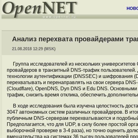
НОВ
Анализ перехвата провайдерами тра
21.08.2018 12:29 (MSK)
Группа исследователей из нескольких университетов
провайдеров в транзитный DNS-трафик пользователей.
технологии аутентификации (DNSSEC) и шифрования (D
перехватывать и перенаправлять на свои сервера DNS-за
(Cloudflare), OpenDNS, Dyn DNS и Edu DNS. Основным
трафик, снизить время отклика, обеспечить дополнител
В ходе исследования была изучена целостность дост
3047 автономных систем различных провайдеров. В итог
публичным DNS-серверам перехватываются и подобный 
Предполагается, что для UDP, в силу более простой ор
выборочной проверке в 3-4 раза), но точно оценить дол
вмешательства на системах 36 тысяч пользователей про