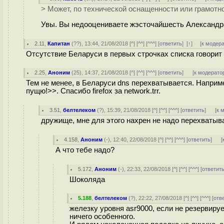
> Может, по технической оснащенности или грамотно
Увы. Вы недооцениваете жэсточайшесть Александра
2.11
,
Капитан
(
??
), 13:44, 21/08/2018 [
^
] [
^^
] [
^^^
] [
ответить
]
[
↑
] [
к модер
Отсутствие Беларуси в первых строчках списка говорит 
2.25
,
Аноним
(
25
), 14:37, 21/08/2018 [
^
] [
^^
] [
^^^
] [
ответить
]
[
к модерато
Тем не менее, в Беларуси dns перехватывается. Наприм
пущю!>>. Спасибо firefox за network.trr.
3.51
,
белтелеком
(
?
), 15:39, 21/08/2018 [
^
] [
^^
] [
^^^
] [
ответить
]
[
к 
дружище, мне для этого нахрен не надо перехватыва
4.158
,
Аноним
(
-
), 12:40, 22/08/2018 [
^
] [
^^
] [
^^^
] [
ответить
]
[
А что тебе надо?
5.172
,
Аноним
(
-
), 22:33, 22/08/2018 [
^
] [
^^
] [
^^^
] [
ответит
Шоколяда
5.188
,
белтелеком
(
?
), 22:22, 27/08/2018 [
^
] [
^^
] [
^^^
] [
отв
железку уровня asr9000, если не резервируем
ничего особенного.