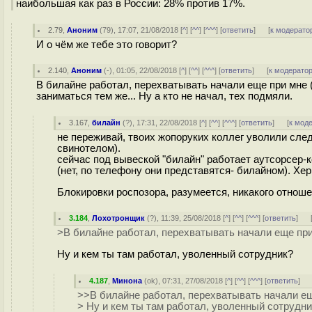
наибольшая как раз в России: 28% против 17%.
2.79
,
Аноним
(
79
), 17:07, 21/08/2018 [
^
] [
^^
] [
^^^
] [
ответить
]
[
к модерато
И о чём же тебе это говорит?
2.140
,
Аноним
(
-
), 01:05, 22/08/2018 [
^
] [
^^
] [
^^^
] [
ответить
]
[
к модерато
В билайне работал, перехватывать начали еще при мне (
заниматься тем же... Ну а кто не начал, тех подмяли.
3.167
,
билайн
(
?
), 17:31, 22/08/2018 [
^
] [
^^
] [
^^^
] [
ответить
]
[
к мод
не переживай, твоих жопоруких коллег уволили след
свинотелом).
сейчас под вывеской "билайн" работает аутсорсер-
(нет, по телефону они представятся- билайном). Хер
Блокировки роспозора, разумеется, никакого отнош
3.184
,
Лохотронщик
(
?
), 11:39, 25/08/2018 [
^
] [
^^
] [
^^^
] [
ответить
]
>В билайне работал, перехватывать начали еще при
Ну и кем ты там работал, уволенный сотрудник?
4.187
,
Минона
(
ok
), 07:31, 27/08/2018 [
^
] [
^^
] [
^^^
] [
ответить
]
>>В билайне работал, перехватывать начали ещ
> Ну и кем ты там работал, уволенный сотрудн