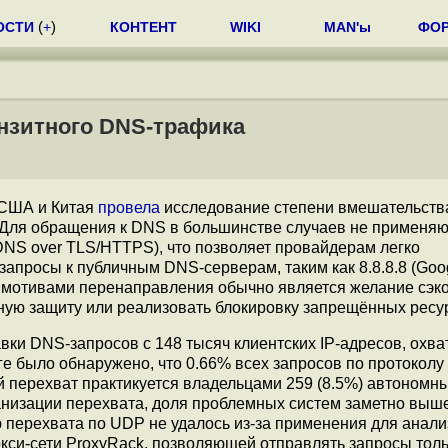
ОСТИ
(
+
)
КОНТЕНТ
WIKI
MAN'ы
ФО
нзитного DNS-трафика
 США и Китая
провела
исследование степени вмешательств
 Для обращения к DNS в большинстве случаев не применяю
NS over TLS/HTTPS), что позволяет провайдерам легко
просы к публичным DNS-серверам, таким как 8.8.8.8 (Googl
и мотивами перенаправления обычно является желание сэк
ьную защиту или реализовать блокировку запрещённых ресу
авки DNS-запросов c 148 тысяч клиентских IP-адресов, ох
е было обнаружено, что 0.66% всех запросов по протоколу
перехват практикуется владельцами 259 (8.5%) автономны
ганизации перехвата, доля проблемных систем заметно выше
ю перехвата по UDP не удалось из-за применения для анали
кси-сети ProxyRack, позволяющей отправлять запросы толь