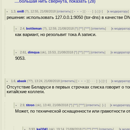
....большая нить свёрнута, показать (28)
1.3
,
oni8
(
?
), 12:55, 21/08/2018 [
ответить
] [
﹢﹢﹢
] [
· · ·
]
[
↓
] [
↑
] [
к модератору
]
решение: использовать 127.0.0.1:9050 (tor-dns) в качестве D
2.4
,
bottleman
(
?
), 12:59, 21/08/2018 [
^
] [
^^
] [
^^^
] [
ответить
]
[
к модерато
как вариант, но резольвит тока A записи.
2.61
,
dimqua
(
ok
), 15:53, 21/08/2018 [
^
] [
^^
] [
^^^
] [
ответить
]
[
к модератор
9053.
1.6
,
abask
(
??
), 13:24, 21/08/2018 [
ответить
] [
﹢﹢﹢
] [
· · ·
]
[
↓
] [
↑
] [
к модерато
Отсутствие Беларуси в первых строчках списка говорит о то
китайские коллеги.
2.9
,
titron
(
ok
), 13:40, 21/08/2018 [
^
] [
^^
] [
^^^
] [
ответить
]
[
↓
] [
к модератор
Может, по технической оснащенности или грамотности от
3.93
,
kai3341
(
ok
), 19:14, 21/08/2018 [
^
] [
^^
] [
^^^
] [
ответить
]
[
к моде