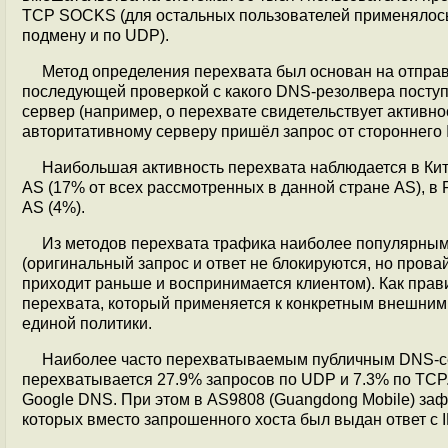
TCP SOCKS (для остальных пользователей применялось
подмену и по UDP).
Метод определения перехвата был основан на отправк
последующей проверкой c какого DNS-резолвера посту
сервер (например, о перехвате свидетельствует активнос
авторитативному серверу пришёл запрос от стороннего I
Наибольшая активность перехвата наблюдается в Кит
AS (17% от всех рассмотренных в данной стране AS), в Р
AS (4%).
Из методов перехвата трафика наиболее популярным
(оригинальный запрос и ответ не блокируются, но пров
приходит раньше и воспринимается клиентом). Как прав
перехвата, который применяется к конкретным внешним
единой политики.
Наиболее часто перехватываемым публичным DNS-серв
перехватывается 27.9% запросов по UDP и 7.3% по TCP
Google DNS. При этом в AS9808 (Guangdong Mobile) зафи
которых вместо запрошенного хоста был выдан ответ с 