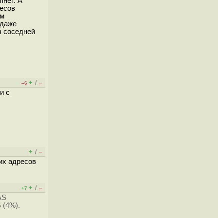
пнет. А
ресов
ем
 даже
з соседней
+
–
/
–6
и с
+
–
/
ких адресов
+
–
/
+7
AS
 (4%).