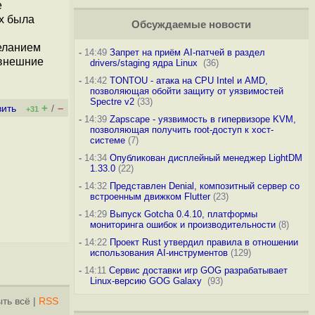
е
х была
Обсуждаемые новости
еланием
-
14:49
Запрет на приём AI-патчей в раздел
 внешние
drivers/staging ядра Linux
(36)
-
14:42
TONTOU - атака на CPU Intel и AMD,
позволяющая обойти защиту от уязвимостей
Spectre v2
(33)
+
–
вить
/
+31
-
14:39
Zapscape - уязвимость в гипервизоре KVM,
позволяющая получить root-доступ к хост-
системе
(7)
-
14:34
Опубликован дисплейный менеджер LightDM
1.33.0
(22)
-
14:32
Представлен Denial, композитный сервер со
встроенным движком Flutter
(23)
-
14:29
Выпуск Gotcha 0.4.10, платформы
мониторинга ошибок и производительности
(8)
-
14:22
Проект Rust утвердил правила в отношении
использования AI-инструментов
(129)
-
14:11
Сервис доставки игр GOG разрабатывает
Linux-версию GOG Galaxy
(93)
ть всё
|
RSS