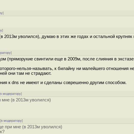
ру
]
ру
]
в 2013м уволился), думаю в этих же годах и остальной крупняк
ератору
]
ом (пряморукие свинтили еще в 2009м, после слияния в экстазе
которого-нельзя-называть, к билайну ни малейшего отношения 
ней они там не страдают.
ения к dns не имеют и сделаны соврешенно другим способом.
[
к модератору
]
 мне (в 2013м уволился)
[
к модератору
]
е при мне (в 2013м уволился)
ик?