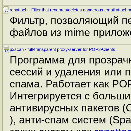
renattach - Filter that renames/deletes dangerous email attach
Фильтр, позволяющий п
файлов из mime приложе
p3scan - full-transparent proxy-server for POP3-Clients
Программа для прозрачн
сессий и удаления или 
спама. Работает как PO
Интегрируется с больш
антивирусных пакетов (C
), анти-спам систем (S