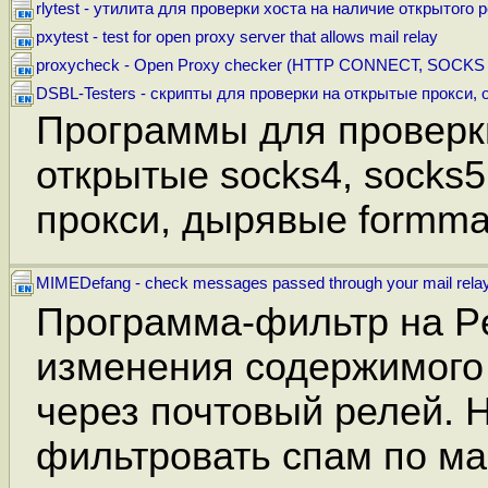
rlytest - утилита для проверки хоста на наличие открытого 
pxytest - test for open proxy server that allows mail relay
proxycheck - Open Proxy checker (HTTP CONNECT, SOCKS v
DSBL-Testers - скрипты для проверки на открытые прокси, 
Программы для проверки
открытые socks4, socks
прокси, дырявые formmai
MIMEDefang - check messages passed through your mail rela
Программа-фильтр на Pe
изменения содержимого
через почтовый релей. 
фильтровать спам по ма