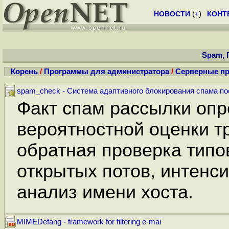
НОВОСТИ
(
+
)
КОНТ
Spam, 
Корень
/
Программы для администратора
/
Серверные п
spam_check - Система адаптивного блокирования спама по
Факт спам рассылки опр
вероятностной оценки т
обратная проверка тип
открытых потов, интенс
анализ имени хоста.
MIMEDefang - framework for filtering e-mai