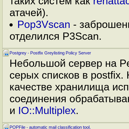
таких систем как
renatta
атачей).
Pop3Vscan
- заброшенн
отделился P3Scan.
Postgrey - Postfix Greylisting Policy Server
Небольшой сервер на Pe
серых списков в postfix.
качестве хранилища исп
соединения обрабатыва
и
IO::Multiplex
.
POPFile - automatic mail classification tool.