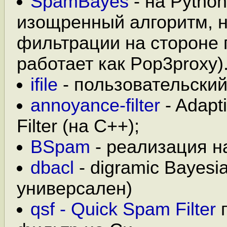
SpamBayes
- на Pytho
изощренный алгоритм, н
фильтрации на стороне 
работает как Pop3proxy)
ifile
- пользовательский
annoyance-filter
- Adapt
Filter (на C++);
BSpam
- реализация на
dbacl
- digramic Bayesian
универсален)
qsf - Quick Spam Filter
п