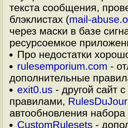
текста сообщения, пров
блэклистах (
mail-abuse.o
через маски в базе сигн
ресурсоемкое приложен
Про недостатки хорош
rulesemporium.com
- о
дополнительные правил
exit0.us
- другой сайт 
правилами,
RulesDuJour
автообновления набора п
CustomRulesets
- допо