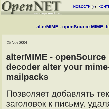
НОВОСТИ
(
+
)
КОНТ
alterMIME - openSource MIME d
25 Nov 2004
alterMIME - openSource
decoder alter your mim
mailpacks
Позволяет добавлять тек
заголовок к письму, удал