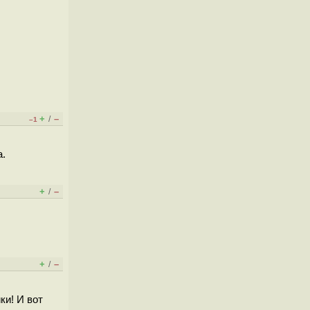
+
–
/
–1
а.
+
–
/
+
–
/
ки! И вот