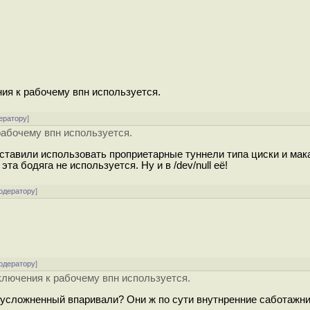
ния к рабочему впн используется.
ератору
]
рабочему впн используется.
заставили использовать проприетарные туннели типа циски и мак
та бодяга не используется. Ну и в /dev/null её!
одератору
]
одератору
]
дключения к рабочему впн используется.
реусложненный впаривали? Они ж по сути внутнренние саботажни