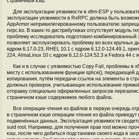
страничный кэш.
Для эксплуатации уязвимости в xfrm-ESP у пользоват
эксплуатации уязвимости в RxRPC должна быть возможно
AppArmor непривилегированному пользователю запрещен
rxrpc.ko. В каких-то дистрибутивах отсутствует модуль 
проблему исследователь подготовил комбинированный эк
позволяет эксплуатировать проблему во всех крупных ди
ядром 6.17.0-23, RHEL 10.1 с ядром 6.12.0-124.49.1, op
224, AlmaLinux 10 с ядром 6.12.0-124.52.3 и Fedora 44 с 
Как и в случае с уязвимостью Copy Fail, проблемы в
месту c использованием функции splice(), передающей 
копирования, путём передачи ссылок на элементы в ст
должных проверок, учитывающих использование прямой 
отправку специально оформленных запросов перезапис
страничном кэше содержимое любого файла.
Все операции чтения из файлов в первую очередь от
в страничном кэше операции чтения из файла приведут
подменённых данных. Эксплуатация уязвимости сводитс
suid root. Например, для получения прав root можно пр
кэш, после чего добиться подстановки своего кода в з