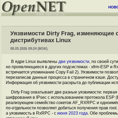
НОВ
Уязвимости Dirty Frag, изменяющие 
дистрибутивах Linux
08.05.2026 09:24 (MSK)
В ядре Linux выявлены
две уязвимости
, по своей су
но проявляющиеся в других подсистемах - xfrm-ESP и 
встречается упоминание Copy Fail 2). Уязвимости позв
перезаписав данные процесса в страничном кэше. Дост
Информация об уязвимости раскрыта до публикации исп
Dirty Frag охватывает две разные уязвимости: перва
шифрования в IPsec с использованием протокола ESP (En
реализующем семейство сокетов AF_RXRPC и одноимён
по-отдельности позволяет добиться получения прав root.
а уязвимость в RxRPC - с
июня 2023 года
. Обе проблем