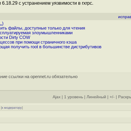
 6.18.29 с устранением уязвимости в rxrpc.
испра
..
)
зить файлы, доступные только для чтения
 эксплуатируемая злоумышленниками
ости Dirty COW
цессов при помощи страничного кэша
яющая получить root в большинстве дистрибутивов
ние ссылки на opennet.ru обязательно
Ajax
|
1 уровень
|
Линейный
|
+/-
|
Раскры
[
к модератору
]