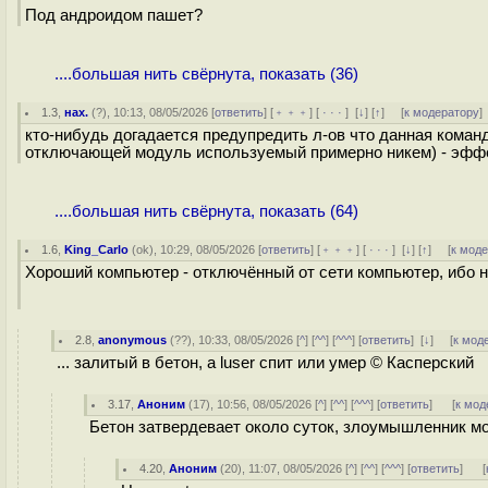
Под андроидом пашет?
....большая нить свёрнута, показать (36)
1.3
,
нах.
(
?
), 10:13, 08/05/2026 [
ответить
] [
﹢﹢﹢
] [
· · ·
]
[
↓
] [
↑
] [
к модератору
]
кто-нибудь догадается предупредить л-ов что данная коман
отключающей модуль используемый примерно никем) - эффе
....большая нить свёрнута, показать (64)
1.6
,
King_Carlo
(
ok
), 10:29, 08/05/2026 [
ответить
] [
﹢﹢﹢
] [
· · ·
]
[
↓
] [
↑
] [
к мод
Хороший компьютер - отключённый от сети компьютер, ибо н
2.8
,
anonymous
(
??
), 10:33, 08/05/2026 [
^
] [
^^
] [
^^^
] [
ответить
]
[
↓
] [
к мод
... залитый в бетон, а luser спит или умер © Касперский
3.17
,
Аноним
(
17
), 10:56, 08/05/2026 [
^
] [
^^
] [
^^^
] [
ответить
]
[
к мод
Бетон затвердевает около суток, злоумышленник мо
4.20
,
Аноним
(
20
), 11:07, 08/05/2026 [
^
] [
^^
] [
^^^
] [
ответить
]
[