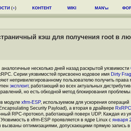
ОСТИ
(
+
)
КОНТЕНТ
WIKI
MAN'ы
ФО
страничный кэш для получения root в л
ти аналогичные несколько дней назад раскрытой уязвимости
RxRPC. Серии уязвимостей присвоено кодовое имя
Dirty Fra
оляют непривилегированному пользователю получить права r
упен
эксплоит
, работающий во всех актуальных дистрибутива
равлений, но есть обходной метод блокирования проблемы
я в модуле
xfrm-ESP
, используемом для ускорения операций
capsulating Security Payload), а вторая в драйвере
RxRP
ный RPC-протокол, работающий поверх UDP. Каждая из у
 Уязвимость в xfrm-ESP проявляется в ядре Linux с
января 
ы вызваны оптимизациями, допускающими прямую запись в