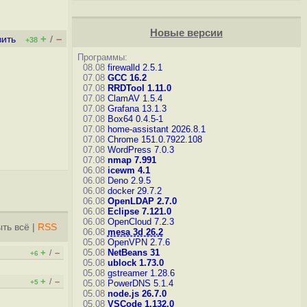
Новые версии
+
–
вить
/
+38
Программы:
08.08
firewalld 2.5.1
07.08
GCC 16.2
07.08
RRDTool 1.11.0
07.08
ClamAV 1.5.4
07.08
Grafana 13.1.3
07.08
Box64 0.4.5-1
07.08
home-assistant 2026.8.1
07.08
Chrome 151.0.7922.108
07.08
WordPress 7.0.3
07.08
nmap 7.991
06.08
icewm 4.1
06.08
Deno 2.9.5
06.08
docker 29.7.2
06.08
OpenLDAP 2.7.0
06.08
Eclipse 7.121.0
06.08
OpenCloud 7.2.3
ть всё
|
RSS
06.08
mesa 3d 26.2
05.08
OpenVPN 2.7.6
+
–
05.08
NetBeans 31
/
+6
05.08
ublock 1.73.0
05.08
gstreamer 1.28.6
+
–
/
+5
05.08
PowerDNS 5.1.4
05.08
node.js 26.7.0
05.08
VSCode 1.132.0