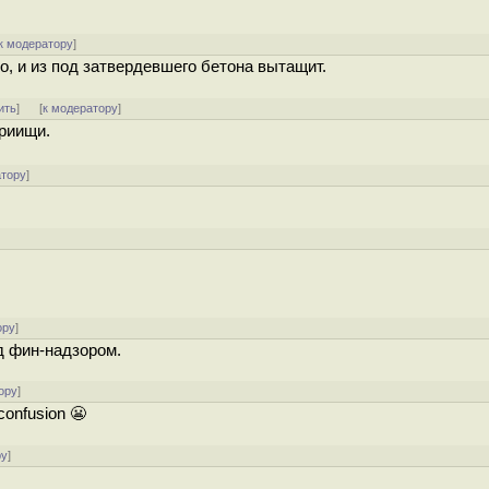
к модератору
]
о, и из под затвердевшего бетона вытащит.
ить
]
[
к модератору
]
ариищи.
атору
]
ору
]
ед фин-надзором.
ору
]
confusion 😬
ру
]