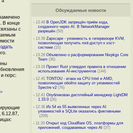
 а
Обсуждаемые новости
намечено
-
13:49
В OpenJDK запрещён приём кода,
. В конце
созданного через AI. В NetworkManager
 связаны с
разрешён
(50)
гаемым
-
13:39
Zapscape - уязвимость в гипервизоре KVM,
имости
позволяющая получить root-доступ к хост-
оздать
системе
(15)
го.
-
13:28
Объявлено о расформировании Nixpkgs Core
Team
(36)
пны
-
13:18
Проект Rust утвердил правила в отношении
обновления
использования AI-инструментов
(144)
и rxrpc:
-
12:45
TONTOU - атака на CPU Intel и AMD,
позволяющая обойти защиту от уязвимостей
Spectre v2
(76)
-
12:41
Опубликован дисплейный менеджер LightDM
1.33.0
(26)
-
12:36
Из 54 из 55 выявленных через AI
тирующие
уязвимостей в SQLite оказались фиктивными
 6.12.87,
(209)
ницах:
-
11:20
Открыт код Cloudflare OS, платформы для
приложений, создаваемых через AI
(37)