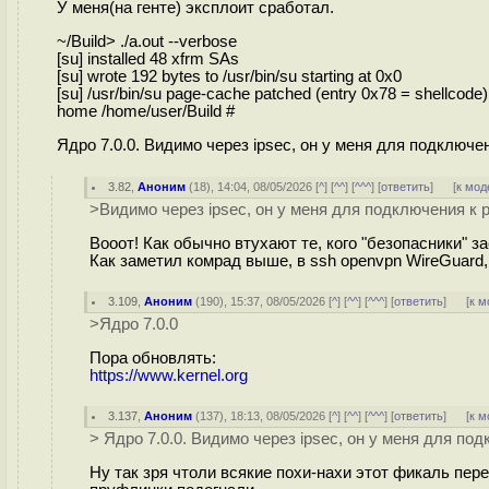
У меня(на генте) эксплоит сработал.
~/Build> ./a.out --verbose
[su] installed 48 xfrm SAs
[su] wrote 192 bytes to /usr/bin/su starting at 0x0
[su] /usr/bin/su page-cache patched (entry 0x78 = shellcode)
home /home/user/Build #
Ядро 7.0.0. Видимо через ipsec, он у меня для подключе
3.82
,
Аноним
(
18
), 14:04, 08/05/2026 [
^
] [
^^
] [
^^^
] [
ответить
]
[
к мод
>Видимо через ipsec, он у меня для подключения к 
Вооот! Как обычно втухают те, кого "безопасники" 
Как заметил комрад выше, в ssh openvpn WireGuard, э
3.109
,
Аноним
(
190
), 15:37, 08/05/2026 [
^
] [
^^
] [
^^^
] [
ответить
]
[
к м
>Ядро 7.0.0
Пора обновлять:
https://www.kernel.org
3.137
,
Аноним
(
137
), 18:13, 08/05/2026 [
^
] [
^^
] [
^^^
] [
ответить
]
[
к м
> Ядро 7.0.0. Видимо через ipsec, он у меня для по
Ну так зря чтоли всякие похи-нахи этот фикаль пе