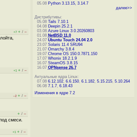
05.08
Python 3.13.15, 3.14.7
далее>>
Дистрибутивы:
05.08
Tails 7.10.1
04.08
Deepin 25.2.1
03.08
Azure Linux 3.0.20260803
+
–
/
+7
01.08
NetBSD 11.0
лойта,
24.07
Ubuntu Touch 24.04 2.0
23.07
Solaris 11.4 SRU94
21.07
Omarchy 3.8.4
19.07
Chrome OS 150.0.7871.150
17.07
Whonix 18.2.1.9
16.07
SteamOS 3.8.15
16.07
OPNsense 26.7
+
–
/
+1
Актуальные ядра Linux:
07.08
6.12.102
,
6.6.150
,
6.1.182
,
5.15.215
,
5.10.264
06.08
7.1.7
,
6.18.43
Изменения в ядре 7.2
+
–
/
–2
+
–
/
под смеси.
+
–
/
+1