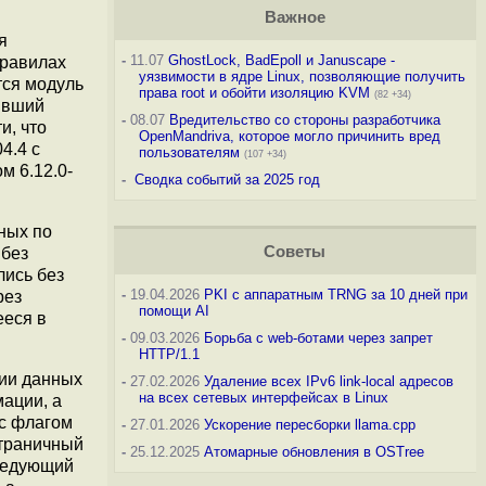
Важное
я
-
11.07
GhostLock, BadEpoll и Januscape -
правилах
уязвимости в ядре Linux, позволяющие получить
тся модуль
права root и обойти изоляцию KVM
(82 +34)
вивший
-
08.07
Вредительство со стороны разработчика
и, что
OpenMandriva, которое могло причинить вред
4.4 с
пользователям
(107 +34)
м 6.12.0-
-
Сводка событий за 2025 год
ных по
Советы
 без
лись без
-
19.04.2026
PKI с аппаратным TRNG за 10 дней при
рез
помощи AI
ееся в
-
09.03.2026
Борьба с web-ботами через запрет
HTTP/1.1
ции данных
-
27.02.2026
Удаление всех IPv6 link-local адресов
на всех сетевых интерфейсах в Linux
ации, а
 с флагом
-
27.01.2026
Ускорение пересборки llama.cpp
страничный
-
25.12.2025
Атомарные обновления в OSTree
следующий