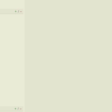
+
–
/
+
–
/