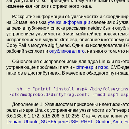
запуск утилиты "su" приведёт к тому, что в память буде
изменённая копия из страничного кэша.
Раскрытие информации об уязвимостях и скоординир
на 12 мая, но из-за
утечки информации
сведения об уяз
апреля в публичном списке рассылки netdev были опубл
устранением уязвимости. 5 мая мэйнтейнер подсистемы 
исправлением в модуле xfrm-esp, описание к которому 
Copy Fail в модуле algif_aead. Один из исследователей
рабочий эксплоит и
опубликовал его
, не зная о том, чт
Обновления с исправлениями для ядра Linux и пакето
устраняющие проблемы патчи -
xfrm-esp
и
rxrpc
. CVE-ид
пакетов в дистрибутивах. В качестве обходного пути защ
   sh -c "printf 'install esp4 /bin/false\ninstall esp6 /bin/false\ninstall rxrpc /bin/false\n' > 
Дополнение 1: Уязвимостям присвоены идентифика
релизы ядра Linux с устранением уязвимости в xfrm-esp (у
6.6.138, 6.1.172, 5.15.206, 5.10.255. Статус устранения
Debian
,
Ubuntu
,
SUSE/openSUSE
,
RHEL
,
Gentoo
,
Arch
,
F