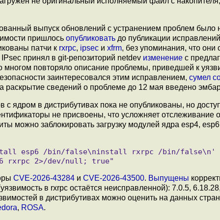
т загружен не оригинальный исполняемый файл с накопителя,
ованный выпуск обновлений с устранением проблем было 
вимости пришлось
опубликовать
до публикации исправлений
икованы патчи к
rxrpc
,
ipsec
и
xfrm
, без упоминания, что они
IPsec принял в git-репозиторий netdev
изменение
c предла
во многом повторяло описание проблемы, приведшей к уязв
 безопасности заинтересовался этим исправлением,
сумел с
о на раскрытие сведений о проблеме до 12 мая введено эмбар
в с ядром в дистрибутивах пока не опубликованы, но досту
ентификаторы не присвоены, что усложняет отслеживание 
иты можно заблокировать загрузку модулей ядра esp4, esp6 
торы
CVE-2026-43284
и
CVE-2026-43500
.
Выпущены
коррек
язвимость в rxrpc остаётся неисправленной): 7.0.5, 6.18.28,
 уязвимостей в дистрибутивах можно оценить на данных стра
edora
,
ROSA
.