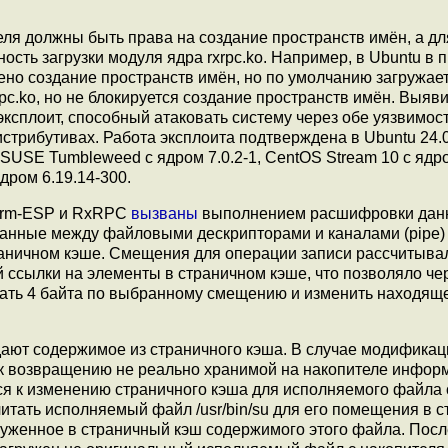
еля должны быть права на создание пространств имён, а дл
сть загрузки модуля ядра rxrpc.ko. Например, в Ubuntu в 
о создание пространств имён, но по умолчанию загружае
rxrpc.ko, но не блокируется создание пространств имён. Выя
сплоит, способный атаковать систему через обе уязвимост
стрибутивах. Работа эксплоита подтверждена в Ubuntu 24.0
enSUSE Tumbleweed с ядром 7.0.2-1, CentOS Stream 10 c ядро
ядром 6.19.14-300.
 xfrm-ESP и RxRPC
вызваны
выполнением расшифровки дан
данные между файловыми дескрипторами и каналами (pipe)
раничном кэше. Смещения для операции записи рассчитыва
ссылки на элементы в страничном кэше, что позволяло че
ать 4 байта по выбранному смещению и изменить находящ
дают содержимое из страничного кэша. В случае модифика
 к возвращению не реально хранимой на накопителе информ
я к изменению страничного кэша для исполняемого файла
очитать исполняемый файл /usr/bin/su для его помещения в 
агруженное в страничный кэш содержимого этого файла. По