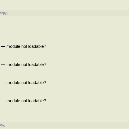
атору
]
l — module not loadable?
l — module not loadable?
l — module not loadable?
l — module not loadable?
ору
]