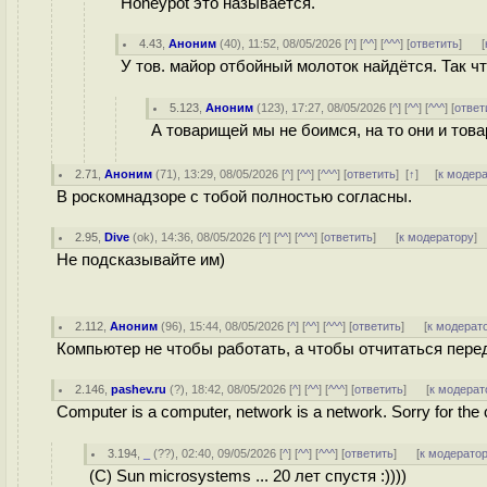
Honeypot это называется.
4.43
,
Аноним
(
40
), 11:52, 08/05/2026 [
^
] [
^^
] [
^^^
] [
ответить
]
[
У тов. майор отбойный молоток найдётся. Так чт
5.123
,
Аноним
(
123
), 17:27, 08/05/2026 [
^
] [
^^
] [
^^^
] [
ответ
А товарищей мы не боимся, на то они и тов
2.71
,
Аноним
(
71
), 13:29, 08/05/2026 [
^
] [
^^
] [
^^^
] [
ответить
]
[
↑
] [
к модер
В роскомнадзоре с тобой полностью согласны.
2.95
,
Dive
(
ok
), 14:36, 08/05/2026 [
^
] [
^^
] [
^^^
] [
ответить
]
[
к модератору
]
Не подсказывайте им)
2.112
,
Аноним
(
96
), 15:44, 08/05/2026 [
^
] [
^^
] [
^^^
] [
ответить
]
[
к модерат
Компьютер не чтобы работать, а чтобы отчитаться пер
2.146
,
pashev.ru
(
?
), 18:42, 08/05/2026 [
^
] [
^^
] [
^^^
] [
ответить
]
[
к модерат
Computer is a computer, network is a network. Sorry for the 
3.194
,
_
(
??
), 02:40, 09/05/2026 [
^
] [
^^
] [
^^^
] [
ответить
]
[
к модерато
(С) Sun microsystems ... 20 лет спустя :))))