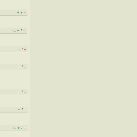
+
–
/
+
–
/
+1
+
–
/
+
–
/
+
–
/
+
–
/
+
–
/
+2