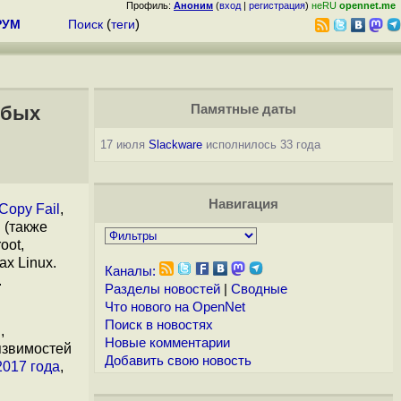
Профиль:
Аноним
(
вход
|
регистрация
)
неRU
opennet.me
РУМ
Поиск
(
теги
)
юбых
Памятные даты
17 июля
Slackware
исполнилось 33 года
Навигация
Copy Fail
,
g
(также
oot,
х Linux.
Каналы:
.
Разделы новостей
|
Сводные
Что нового на OpenNet
Поиск в новостях
C
,
Новые комментарии
язвимостей
Добавить свою новость
2017 года
,