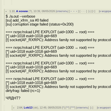
1.10
,
А ноним
(
?
), 10:39, 08/05/2026 [
ответить
] [
﹢﹢﹢
] [
· · ·
]
[
↓
] [
↑
] [
к модер
$ ./a.out --verbose
[su] add_xfrm_sa #0 failed
[su] corruption stage failed (status=0x200)
=== rxrpc/rxkad LPE EXPLOIT (uid=1000 → root) ===
[*] uid=1018 euid=1018 gid=669
[!] socket(AF_RXRPC): Address family not supported by protoco
=== rxrpc/rxkad LPE EXPLOIT (uid=1000 → root) ===
[*] uid=1018 euid=1018 gid=669
[!] socket(AF_RXRPC): Address family not supported by protoco
=== rxrpc/rxkad LPE EXPLOIT (uid=1000 → root) ===
[*] uid=1018 euid=1018 gid=669
[!] socket(AF_RXRPC): Address family not supported by protoco
=== rxrpc/rxkad LPE EXPLOIT (uid=1000 → root) ===
[*] uid=1018 euid=1018 gid=669
[!] socket(AF_RXRPC): Address family not supported by protoco
dirtyfrag: failed (rc=1)
ЧЯДНТ?
2.64
,
Loki13
(
ok
), 12:49, 08/05/2026 [
^
] [
^^
] [
^^^
] [
ответить
]
[
↓
] [
к модерат