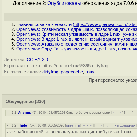
Дополнение 2:
Опубликованы
обновления ядра 7.0.6 и
Главная ссылка к новости (
https://www.openwall.com/lists.
OpenNews: Уязвимость в ядре Linux, позволяющая иска
OpenNews: Критическая уязвимость в ядре Linux, уже
OpenNews: В ядре Linux выявлен новый вариант уязвим
OpenNews: Атака по определению состояния памяти про
OpenNews: Copy Fail - уязвимость в ядре Linux, позвол
Лицензия:
CC BY 3.0
Короткая ссылка: https://opennet.ru/65395-dirtyfrag
Ключевые слова:
dirtyfrag
,
pagecache
,
linux
При перепечатке указа
Обсуждение
(230)
1.1
,
Аноним
(
1
), 10:04, 08/05/2026
Скрыто ботом-модератором
[
﹢﹢﹢
] [
· · ·
] 
1.2
,
_hide_
(
ok
), 10:09, 08/05/2026 [
ответить
] [
﹢﹢﹢
] [
· · ·
]
[
↓
] [
к модератору
]
>>> работающий во всех актуальных дистрибутивах Linux