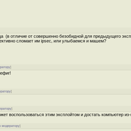
да (в отличие от совершенно безобидной для предыдущего эксп
ктивно сломает им ipsec, или улыбаемся и машем?
ератору
]
ефиг!
ератору
]
ератору
]
жет воспользоваться этим эксплойтом и достать компьютер из-
к модератору
]