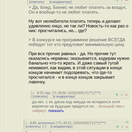
/
[
ответить
]
[
к модератору
]
> Да, блжд. Бизнес не любит платить за воздух.
Он и вообще-то не любит платить.
Ну вот нелюбители платить теперь и делают
удивленно лицо, не так ли? Новость-то как раз о
них: просчитались, но... где?
> В конкурсе на программное решение ВСЕГДА
победит тот кто предложит минимальную цену.
При все прочих равных - да. Но прочие тут
оказались неравны: оказывается, кодерам нужно
банально что-то жрать. И даже самый тугой
немамонт, как видим, в этой ситуации в конце
концов начинает подозревать, что где-то
просчитался - и в конце концов закрывает
лавочку.
8.73
,
нах.
(
?
), 00:56, 22/02/2026 [
^
] [
^^
] [
^^^
]
+
–
/
[
ответить
]
[
к модератору
]
да нет, с их диска код никуда не испарился хотя
вероятно на будущее придется по...
большой текст
свёрнут,
показать
+1
6.83
,
anonymous
(
??
), 09:21, 22/02/2026 [
^
] [
^^
] [
^^^
]
+
–
[
ответить
]
[
↑
] [
к модератору
]
/