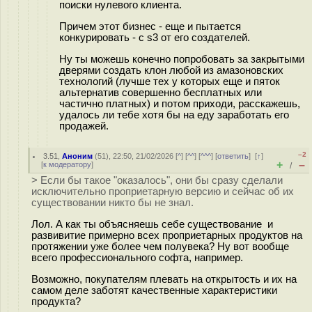
поиски нулевого клиента.
Причем этот бизнес - еще и пытается
конкурировать - с s3 от его создателей.
Ну ты можешь конечно попробовать за закрытыми
дверями создать клон любой из амазоновских
технологий (лучше тех у которых еще и пяток
альтернатив совершенно бесплатных или
частично платных) и потом приходи, расскажешь,
удалось ли тебе хотя бы на еду заработать его
продажей.
–2
3.51
,
Аноним
(
51
), 22:50, 21/02/2026 [
^
] [
^^
] [
^^^
] [
ответить
]
[
↑
]
+
–
[
к модератору
]
/
> Если бы такое "оказалось", они бы сразу сделали
исключительно проприетарную версию и сейчас об их
существовании никто бы не знал.
Лол. А как ты объясняешь себе существование и
развивитие примерно всех проприетарных продуктов на
протяжении уже более чем полувека? Ну вот вообще
всего профессионального софта, например.
Возможно, покупателям плевать на открытость и их на
самом деле заботят качественные характеристики
продукта?