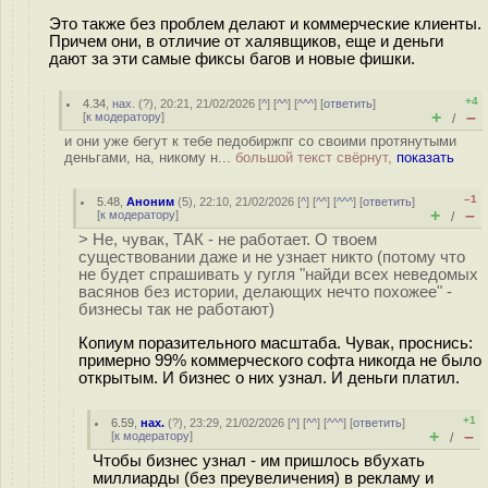
Это также без проблем делают и коммерческие клиенты.
Причем они, в отличие от халявщиков, еще и деньги
дают за эти самые фиксы багов и новые фишки.
+4
4.34
,
нах.
(
?
), 20:21, 21/02/2026 [
^
] [
^^
] [
^^^
] [
ответить
]
+
–
[
к модератору
]
/
и они уже бегут к тебе педобиржпг со своими протянутыми
деньгами, на, никому н...
большой текст свёрнут,
показать
–1
5.48
,
Аноним
(
5
), 22:10, 21/02/2026 [
^
] [
^^
] [
^^^
] [
ответить
]
+
–
[
к модератору
]
/
> Не, чувак, ТАК - не работает. О твоем
существовании даже и не узнает никто (потому что
не будет спрашивать у гугля "найди всех неведомых
васянов без истории, делающих нечто похожее" -
бизнесы так не работают)
Копиум поразительного масштаба. Чувак, проснись:
примерно 99% коммерческого софта никогда не было
открытым. И бизнес о них узнал. И деньги платил.
+1
6.59
,
нах.
(
?
), 23:29, 21/02/2026 [
^
] [
^^
] [
^^^
] [
ответить
]
+
–
[
к модератору
]
/
Чтобы бизнес узнал - им пришлось вбухать
миллиарды (без преувеличения) в рекламу и