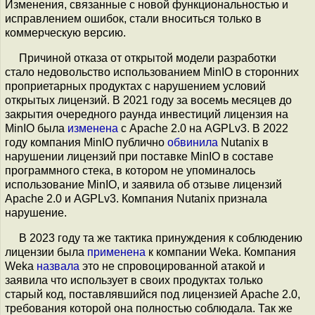
Изменения, связанные с новой функциональностью и
исправлением ошибок, стали вноситься только в
коммерческую версию.
Причиной отказа от открытой модели разработки
стало недовольство использованием MinIO в сторонних
проприетарных продуктах с нарушением условий
открытых лицензий. В 2021 году за восемь месяцев до
закрытия очередного раунда инвестиций лицензия на
MinIO была
изменена
с Apache 2.0 на AGPLv3. В 2022
году компания MinIO публично
обвинила
Nutanix в
нарушении лицензий при поставке MinIO в составе
программного стека, в котором не упоминалось
использование MinIO, и заявила об отзыве лицензий
Apache 2.0 и AGPLv3. Компания Nutanix признала
нарушение.
В 2023 году та же тактика принуждения к соблюдению
лицензии была
применена
к компании Weka. Компания
Weka
назвала
это не спровоцированной атакой и
заявила что использует в своих продуктах только
старый код, поставлявшийся под лицензией Apache 2.0,
требования которой она полностью соблюдала. Так же