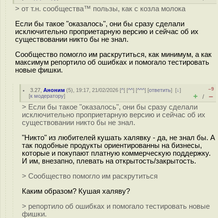
> от т.н. сообщества™ пользы, как с козла молока
Если бы такое "оказалось", они бы сразу сделали
исключительно проприетарную версию и сейчас об их
существовании никто бы не знал.
Сообщество помогло им раскрутиться, как минимум, а как
максимум репортило об ошибках и помогало тестировать
новые фишки.
–9
3.27
,
Аноним
(
5
), 19:17, 21/02/2026 [
^
] [
^^
] [
^^^
] [
ответить
]
[
↓
]
+
–
[
к модератору
]
/
> Если бы такое "оказалось", они бы сразу сделали
исключительно проприетарную версию и сейчас об их
существовании никто бы не знал.
"Никто" из любителей кушать халявку - да, не знал бы. А
так подобные продукты ориентированны на бизнесы,
которые и покупают платную коммерческую поддержку.
И им, внезапно, плевать на открытость/закрытость.
> Сообщество помогло им раскрутиться
Каким образом? Кушая халяву?
> репортило об ошибках и помогало тестировать новые
фишки.