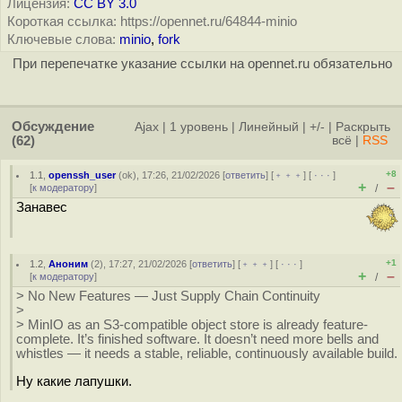
Лицензия:
CC BY 3.0
Короткая ссылка: https://opennet.ru/64844-minio
Ключевые слова:
minio
,
fork
При перепечатке указание ссылки на opennet.ru обязательно
Обсуждение
Ajax
|
1 уровень
|
Линейный
|
+/-
|
Раскрыть
(62)
всё
|
RSS
+8
1.1
,
openssh_user
(
ok
), 17:26, 21/02/2026 [
ответить
] [
﹢﹢﹢
] [
· · ·
]
+
–
[
к модератору
]
/
Занавес
+1
1.2
,
Аноним
(
2
), 17:27, 21/02/2026 [
ответить
] [
﹢﹢﹢
] [
· · ·
]
+
–
[
к модератору
]
/
> No New Features — Just Supply Chain Continuity
>
> MinIO as an S3-compatible object store is already feature-
complete. It’s finished software. It doesn’t need more bells and
whistles — it needs a stable, reliable, continuously available build.
Ну какие лапушки.