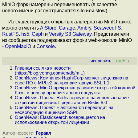
MinIO форк намерены переименовать (в качестве
нового имени рассматриваются silo или stow).
Из существующих открытых альтернатив MinIO также
можно отметить
AIStore
,
Garage
,
Ambry
,
SeaweedFS
,
RustFS
,
hs5
,
Ceph
и
Versity S3 Gateway
. Представители
из сообщества поддерживают форки web-консоли MinIO
-
OpenMaxIO
и
Console
.
+
–
исправить
/
+20
Главная ссылка к новости
(
https://blog.vonng.com/en/db/m...
)
OpenNews: Компания HashiCorp меняет лицензию на
своё ПО с MPLv2 на проприетарную BSL 1.1
OpenNews: MinIO прекратил развитие открытой кодовой
базы в пользу проприетарного продукта
OpenNews: Проект Redis вернулся на использование
открытой лицензии. Представлен Redis 8.0
OpenNews: Проект Elasticsearch переходит на
несвободную лицензию SSPL
OpenNews: Elasticsearch возвращается на
использование открытой лицензии
Автор новости:
Геракл