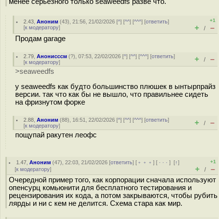
менее серьезного только seaweedfs разве что.
+1
2.43
,
Аноним
(
43
), 21:56, 21/02/2026 [
^
] [
^^
] [
^^^
] [
ответить
]
+
–
[
к модератору
]
/
Продам garage
2.79
,
Анонисссм
(
?
), 07:53, 22/02/2026 [
^
] [
^^
] [
^^^
] [
ответить
]
+
–
/
[
к модератору
]
>seaweedfs
у seaweedfs как будто большинство плюшек в ынтырпрайз
версии. так что как бы не вышло, что правильнее сидеть
на фризнутом форке
2.88
,
Аноним
(
88
), 16:51, 22/02/2026 [
^
] [
^^
] [
^^^
] [
ответить
]
+
–
/
[
к модератору
]
пощупай ракутен леофс
+1
1.47
,
Аноним
(
47
), 22:03, 21/02/2026 [
ответить
] [
﹢﹢﹢
] [
· · ·
]
[
↑
]
+
–
[
к модератору
]
/
Очередной пример того, как корпорации сначала используют
опенсурц комьюнити для бесплатного тестирования и
рецензирования их кода, а потом закрываются, чтобы рубить
лярды и ни с кем не делится. Схема стара как мир.