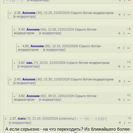
﹢﹢
] [
· · ·
] [
к модератору
]
/
2.38
,
Аноним
(
38
), 21:25, 21/02/2026
Скрыто ботом-модератором
+
–
/
[
к модератору
]
–1
3.44
,
Аноним
(
44
), 21:58, 21/02/2026
Скрыто ботом-
+
–
модератором
[
к модератору
]
/
4.85
,
Аноним
(
85
), 12:14, 22/02/2026
Скрыто ботом-
+
–
/
модератором
[
к модератору
]
+1
3.62
,
нах.
(
?
), 23:52, 21/02/2026
Скрыто ботом-модератором
+
–
[
к модератору
]
/
2.40
,
Аноним
(
40
), 21:35, 21/02/2026
Скрыто ботом-модератором
+
–
/
[
к модератору
]
+1
3.82
,
Аноним
(
82
), 08:22, 22/02/2026
Скрыто ботом-
+
–
модератором
[
к модератору
]
/
+1
1.37
,
пэпэ
(
?
), 21:19, 21/02/2026 [
ответить
] [
﹢﹢﹢
] [
· · ·
]
[
↓
] [
↑
]
+
–
[
к модератору
]
/
А если серьезно - на что переходить? Из ближайшего более-