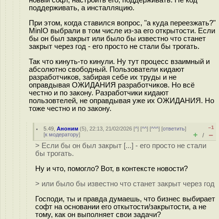
поддерживать, а инсталляцию.
При этом, когда ставился вопрос, "а куда переезжать?"
MinIO выбрали в том числе из-за его открытости. Если
бы он был закрыт или было бы известно что станет
закрыт через год - его просто не стали бы трогать.
Так что кинуть-то кинули. Ну тут процесс взаимный и
абсолютно свободный. Пользователи кидают
разработчиков, забирая себе их труды и не
оправдывая ОЖИДАНИЯ разработчиков. Но всё
честно и по закону. Разработчики кидают
пользовтелей, не оправдывая уже их ОЖИДАНИЯ. Но
тоже честно и по закону.
–1
5.49
,
Аноним
(
5
), 22:13, 21/02/2026 [
^
] [
^^
] [
^^^
] [
ответить
]
+
–
[
к модератору
]
/
> Если бы он был закрыт [...] - его просто не стали
бы трогать.
Ну и что, помогло? Вот, в контексте новости?
> или было бы известно что станет закрыт через год
Господи, ты и правда думаешь, что бизнес выбирает
софт на основании его откытости/закрытости, а не
тому, как он выполняет свои задачи?