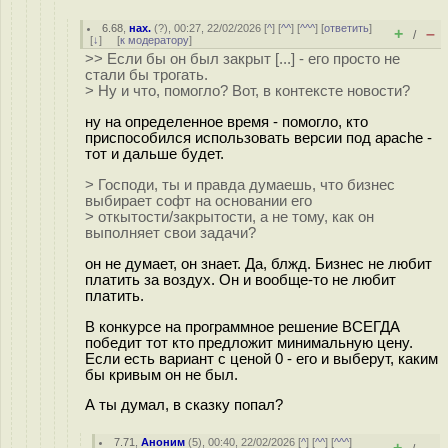
6.68
,
нах.
(
?
), 00:27, 22/02/2026 [
^
] [
^^
] [
^^^
] [
ответить
]
+
–
/
[
↓
] [
к модератору
]
>> Если бы он был закрыт [...] - его просто не
стали бы трогать.
> Ну и что, помогло? Вот, в контексте новости?
ну на определенное время - помогло, кто
приспособился использовать версии под apache -
тот и дальше будет.
> Господи, ты и правда думаешь, что бизнес
выбирает софт на основании его
> откытости/закрытости, а не тому, как он
выполняет свои задачи?
он не думает, он знает. Да, блжд. Бизнес не любит
платить за воздух. Он и вообще-то не любит
платить.
В конкурсе на программное решение ВСЕГДА
победит тот кто предложит минимальную цену.
Если есть вариант с ценой 0 - его и выберут, каким
бы кривым он не был.
А ты думал, в сказку попал?
7.71
,
Аноним
(
5
), 00:40, 22/02/2026 [
^
] [
^^
] [
^^^
]
+
–