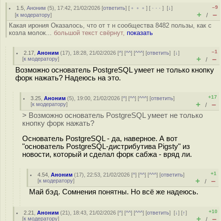
–9
1.5
,
Аноним
(
5
), 17:42, 21/02/2026 [
ответить
] [
﹢﹢﹢
] [
· · ·
]
[
↓
]
+
–
[
к модератору
]
/
Какая ирония Оказалось, что от т н сообщества 8482 пользы, как с
козла молок...
большой текст свёрнут,
показать
–1
2.17
,
Аноним
(
17
), 18:28, 21/02/2026 [
^
] [
^^
] [
^^^
] [
ответить
]
[
↓
]
+
–
[
к модератору
]
/
Возможно основатель PostgreSQL умеет не только кнопку
форк нажать? Надеюсь на это.
+17
3.25
,
Аноним
(
5
), 19:00, 21/02/2026 [
^
] [
^^
] [
^^^
] [
ответить
]
+
–
[
к модератору
]
/
> Возможно основатель PostgreSQL умеет не только
кнопку форк нажать?
Основатель PostgreSQL - да, наверное. А вот
"основатель PostgreSQL-дистрибутива Pigsty" из
новости, который и сделал форк сабжа - вряд ли.
+1
4.54
,
Аноним
(
17
), 22:53, 21/02/2026 [
^
] [
^^
] [
^^^
] [
ответить
]
+
–
[
к модератору
]
/
Май бэд. Сомнения понятны. Но всё же надеюсь.
+10
2.21
,
Аноним
(
21
), 18:43, 21/02/2026 [
^
] [
^^
] [
^^^
] [
ответить
]
[
↓
] [
↑
]
+
–
[
к модератору
]
/