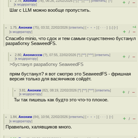
2.78
,
Аноним
(
78
), 06:26, 22/02/2026 [
^
] [
^^
] [
^^^
] [
ответить
]
[
↑
]
+
–
/
[
к модератору
]
Шаг с LLM можно вообще пропустить.
+4
1.75
,
Аноним
(
75
), 03:32, 22/02/2026 [
ответить
] [
﹢﹢﹢
] [
· · ·
]
[
↓
] [
↑
]
+
–
[
к модератору
]
/
Спасибо minio, что сдох и тем самым существенно бустанул
разработку SeaweedFS.
2.80
,
Анонисссм
(
?
), 07:55, 22/02/2026 [
^
] [
^^
] [
^^^
] [
ответить
]
+
–
/
[
к модератору
]
>бустанул разработку SeaweedFS
прям бустанул? я вот смотрю это SeaweedFS - фришная
версия только для васянчиков сойдёт.
3.81
,
Аноним
(
82
), 08:19, 22/02/2026 [
^
] [
^^
] [
^^^
] [
ответить
]
+
–
/
[
к модератору
]
Ты так пишешь как будто это что-то плохое.
1.84
,
Аноним
(
84
), 10:56, 22/02/2026 [
ответить
] [
﹢﹢﹢
] [
· · ·
]
[
↑
]
+
–
/
[
к модератору
]
Правильно, халявщиков много.