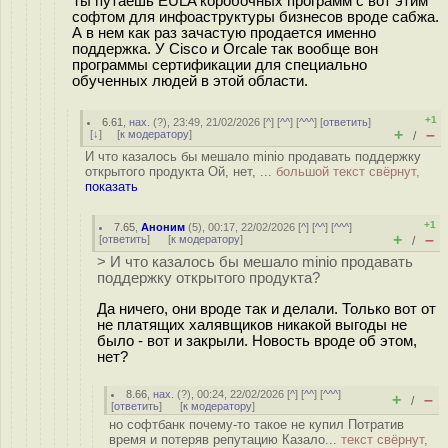
Ты путаешь EULA коробочных программ с вот этим
софтом для инфоаструктуры бизнесов вроде сабжа.
А в нем как раз зачастую продается именно
поддержка. У Cisco и Orcale так вообще вон
программы сертификации для специально
обученных людей в этой области.
+1
6.61
,
нах.
(
?
), 23:49, 21/02/2026 [
^
] [
^^
] [
^^^
] [
ответить
]
+
–
[
↓
] [
к модератору
]
/
И что казалось бы мешало minio продавать поддержку
открытого продукта Ой, нет, ...
большой текст свёрнут,
показать
+1
7.65
,
Аноним
(
5
), 00:17, 22/02/2026 [
^
] [
^^
] [
^^^
]
+
–
[
ответить
]
[
к модератору
]
/
> И что казалось бы мешало minio продавать
поддержку открытого продукта?
Да ничего, они вроде так и делали. Только вот от
не платящих халявщиков никакой выгоды не
было - вот и закрыли. Новость вроде об этом,
нет?
8.66
,
нах.
(
?
), 00:24, 22/02/2026 [
^
] [
^^
] [
^^^
]
+
–
/
[
ответить
]
[
к модератору
]
но софтбанк почему-то такое не купил Потратив
время и потеряв репутацию Казало...
текст свёрнут,