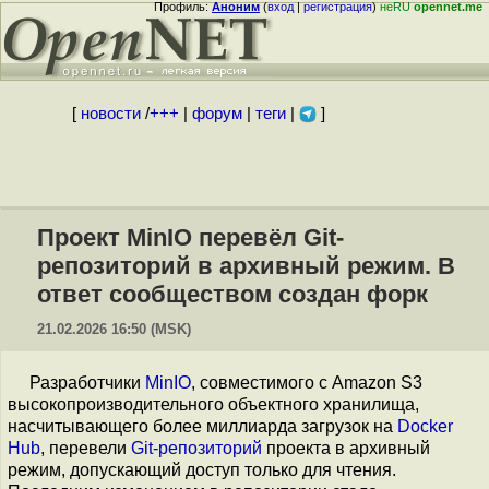
Профиль:
Аноним
(
вход
|
регистрация
)
неRU
opennet.me
[
новости
/
+++
|
форум
|
теги
|
]
Проект MinIO перевёл Git-
репозиторий в архивный режим. В
ответ сообществом создан форк
21.02.2026 16:50 (MSK)
Разработчики
MinIO
, совместимого с Amazon S3
высокопроизводительного объектного хранилища,
насчитывающего более миллиарда загрузок на
Docker
Hub
, перевели
Git-репозиторий
проекта в архивный
режим, допускающий доступ только для чтения.