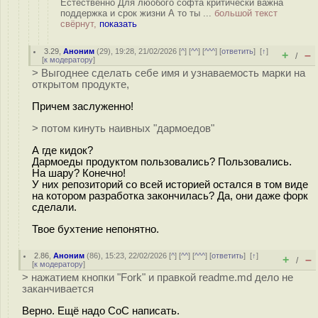
Естественно Для люобого софта критически важна
поддержка и срок жизни А то ты ...
большой текст
свёрнут,
показать
3.29
,
Аноним
(
29
), 19:28, 21/02/2026 [
^
] [
^^
] [
^^^
] [
ответить
]
[
↑
]
+
–
/
[
к модератору
]
> Выгоднее сделать себе имя и узнаваемость марки на
открытом продукте,
Причем заслуженно!
> потом кинуть наивных "дармоедов"
А где кидок?
Дармоеды продуктом пользовались? Пользовались.
На шару? Конечно!
У них репозиторий со всей историей остался в том виде
на котором разработка закончилась? Да, они даже форк
сделали.
Твое бухтение непонятно.
2.86
,
Аноним
(
86
), 15:23, 22/02/2026 [
^
] [
^^
] [
^^^
] [
ответить
]
[
↑
]
+
–
/
[
к модератору
]
> нажатием кнопки "Fork" и правкой readme.md дело не
заканчивается
Верно. Ещё надо CoC написать.