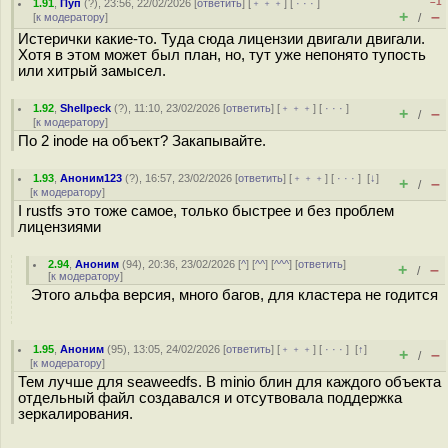
–1
1.91
,
Пуп
(
?
), 23:56, 22/02/2026 [
ответить
] [
﹢﹢﹢
] [
· · ·
]
+
–
[
к модератору
]
/
Истерички какие-то. Туда сюда лицензии двигали двигали.
Хотя в этом может был план, но, тут уже непонято тупость
или хитрый замысел.
1.92
,
Shellpeck
(
?
), 11:10, 23/02/2026 [
ответить
] [
﹢﹢﹢
] [
· · ·
]
+
–
/
[
к модератору
]
По 2 inode на объект? Закапывайте.
1.93
,
Аноним123
(
?
), 16:57, 23/02/2026 [
ответить
] [
﹢﹢﹢
] [
· · ·
]
[
↓
]
+
–
/
[
к модератору
]
I rustfs это тоже самое, только быстрее и без проблем
лицензиями
2.94
,
Аноним
(
94
), 20:36, 23/02/2026 [
^
] [
^^
] [
^^^
] [
ответить
]
+
–
/
[
к модератору
]
Этого альфа версия, много багов, для кластера не годится
1.95
,
Аноним
(
95
), 13:05, 24/02/2026 [
ответить
] [
﹢﹢﹢
] [
· · ·
]
[
↑
]
+
–
/
[
к модератору
]
Тем лучше для seaweedfs. В minio блин для каждого объекта
отдельный файл создавался и отсутвовала поддержка
зеркалирования.