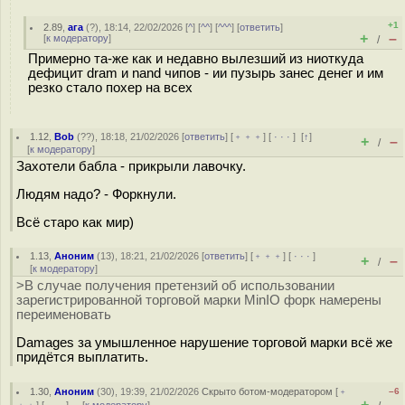
+1
2.89
,
ага
(
?
), 18:14, 22/02/2026 [
^
] [
^^
] [
^^^
] [
ответить
]
+
–
[
к модератору
]
/
Примерно та-же как и недавно вылезший из ниоткуда
дефицит dram и nand чипов - ии пузырь занес денег и им
резко стало похер на всех
1.12
,
Bob
(
??
), 18:18, 21/02/2026 [
ответить
] [
﹢﹢﹢
] [
· · ·
]
[
↑
]
+
–
/
[
к модератору
]
Захотели бабла - прикрыли лавочку.
Людям надо? - Форкнули.
Всё старо как мир)
1.13
,
Аноним
(
13
), 18:21, 21/02/2026 [
ответить
] [
﹢﹢﹢
] [
· · ·
]
+
–
/
[
к модератору
]
>В случае получения претензий об использовании
зарегистрированной торговой марки MinIO форк намерены
переименовать
Damages за умышленное нарушение торговой марки всё же
придётся выплатить.
1.30
,
Аноним
(
30
), 19:39, 21/02/2026
Скрыто ботом-модератором
[
﹢
–6
+
–