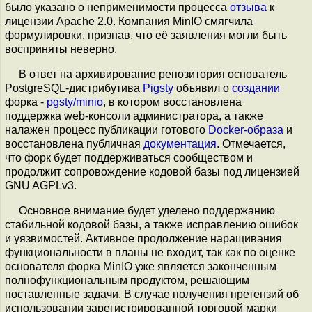
было указано о неприменимости процесса
отзыва
к
лицензии Apache 2.0. Компания MinIO смягчила
формулировки, признав, что её заявления могли быть
восприняты неверно.
В ответ на архивирование репозитория основатель
PostgreSQL-дистрибутива
Pigsty
объявил о
создании
форка -
pgsty/minio
, в котором восстановлена
поддержка web-консоли администратора, а также
налажен процесс публикации готового
Docker-образа
и
восстановлена публичная
документация
. Отмечается,
что форк будет поддерживаться сообществом и
продолжит сопровождение кодовой базы под лицензией
GNU AGPLv3.
Основное внимание будет уделено поддержанию
стабильной кодовой базы, а также исправлению ошибок
и уязвимостей. Активное продолжение наращивания
функциональности в планы не входит, так как по оценке
основателя форка MinIO уже является законченным
полнофункциональным продуктом, решающим
поставленные задачи. В случае получения претензий об
использовании зарегистрированной торговой марки