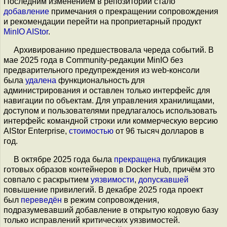
Последним изменением в репозитории стало
добавление
примечания о прекращении сопровождения
и рекомендации перейти на проприетарный продукт
MinIO AIStor
.
Архивированию предшествовала череда событий. В
мае 2025 года в Community-редакции MinIO без
предварительного предупреждения из web-консоли
была
удалена
функциональность для
администрирования и оставлен только интерфейс для
навигации по объектам. Для управления хранилищами,
доступом и пользователями предлагалось использовать
интерфейс командной строки или коммерческую версию
AIStor Enterprise,
стоимостью
от 96 тысяч долларов в
год.
В октябре 2025 года была
прекращена
публикация
готовых образов контейнеров в Docker Hub, причём это
совпало с раскрытием
уязвимости
,
допускавшей
повышение привилегий. В декабре 2025 года проект
был
переведён
в режим сопровождения,
подразумевавший добавление в открытую кодовую базу
только исправлений критических уязвимостей.