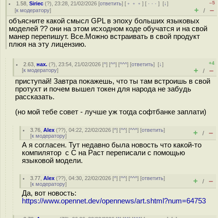
–5
1.58
,
Siriec
(
?
), 23:28, 21/02/2026 [
ответить
] [
﹢﹢﹢
] [
· · ·
]
[
↓
]
+
–
[
к модератору
]
/
объясните какой смысл GPL в эпоху больших языковых
моделей ?? они на этом исходном коде обучатся и на свой
манер перепишут. Все.Можно встраивать в свой продукт
плюя на эту лицензию.
+4
2.63
,
нах.
(
?
), 23:54, 21/02/2026 [
^
] [
^^
] [
^^^
] [
ответить
]
[
↓
]
+
–
[
к модератору
]
/
приступай! Завтра покажешь, что ты там встроишь в свой
протухт и почем вышел токен для народа не забудь
рассказать.
(но мой тебе совет - лучше уж тогда софтбанке заплати)
3.76
,
Alex
(
??
), 04:22, 22/02/2026 [
^
] [
^^
] [
^^^
] [
ответить
]
+
–
/
[
к модератору
]
А я согласен. Тут недавно была новость что какой-то
компилятор с С на Раст переписали с помощью
языковой модели.
3.77
,
Alex
(
??
), 04:30, 22/02/2026 [
^
] [
^^
] [
^^^
] [
ответить
]
+
–
/
[
к модератору
]
Да, вот новость:
https://www.opennet.dev/opennews/art.shtml?num=64753