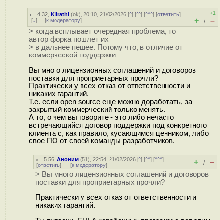
+1
4.32
,
Kilrathi
(
ok
), 20:10, 21/02/2026 [
^
] [
^^
] [
^^^
] [
ответить
]
+
–
[
↓
] [
к модератору
]
/
> когда всплывает очередная проблема, то
автор форка пошлет их
> в дальнее пешее. Потому что, в отличие от
коммерческой поддержки
Вы много лицензионных соглашений и договоров
поставки для проприетарных прочли?
Практически у всех отказ от ответственности и
никаких гарантий.
Т.е. если open source еще можно доработать, за
закрытый коммерческий только менять.
А то, о чем вы говорите - это либо нечасто
встречающийся договор поддержки под конкретного
клиента с, как правило, кусающимся ценником, либо
свое ПО от своей команды разработчиков.
5.56
,
Аноним
(
51
), 22:54, 21/02/2026 [
^
] [
^^
] [
^^^
]
+
–
/
[
ответить
]
[
к модератору
]
> Вы много лицензионных соглашений и договоров
поставки для проприетарных прочли?
Практически у всех отказ от ответственности и
никаких гарантий.