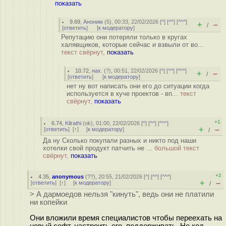
показать
9.69
,
Аноним
(
5
), 00:33, 22/02/2026 [
^
] [
^^
] [
^^^
]
+
–
/
[
ответить
]
[
к модератору
]
Репутацию они потеряли только в кругах
халявщиков, которые сейчас и взвыли от во...
текст свёрнут,
показать
10.72
,
нах.
(
?
), 00:51, 22/02/2026 [
^
] [
^^
] [
^^^
]
+
–
/
[
ответить
]
[
к модератору
]
нет ну вот написать они его до ситуации когда
используется в куче проектов - вп...
текст
свёрнут,
показать
+1
6.74
,
Kilrathi
(
ok
), 01:00, 22/02/2026 [
^
] [
^^
] [
^^^
]
+
–
[
ответить
]
[
↑
] [
к модератору
]
/
Да ну Сколько покупали разных и никто под наши
хотелки свой продукт патчить не ...
большой текст
свёрнут,
показать
+2
4.35
,
anonymous
(
??
), 20:55, 21/02/2026 [
^
] [
^^
] [
^^^
]
+
–
[
ответить
]
[
↑
] [
к модератору
]
/
> А дармоедов нельзя "кинуть", ведь они не платили
ни копейки
Они вложили время специалистов чтобы переехать на
новый софт, настроить его, поддерживать. Не код