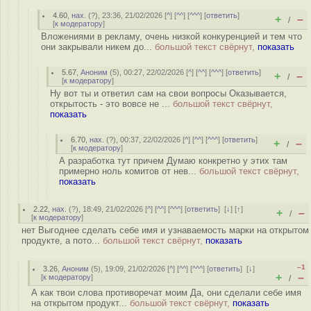
4.60
,
нах.
(
?
), 23:36, 21/02/2026 [
^
] [
^^
] [
^^^
] [
ответить
]
+
–
/
[
к модератору
]
Вложениями в рекламу, очень низкой конкуренцией и тем что
они закрывали никем до...
большой текст свёрнут,
показать
5.67
,
Аноним
(
5
), 00:27, 22/02/2026 [
^
] [
^^
] [
^^^
] [
ответить
]
+
–
/
[
к модератору
]
Ну вот ты и ответил сам на свои вопросы Оказывается,
открытость - это вовсе не ...
большой текст свёрнут,
показать
6.70
,
нах.
(
?
), 00:37, 22/02/2026 [
^
] [
^^
] [
^^^
] [
ответить
]
+
–
/
[
к модератору
]
А разработка тут причем Думаю конкретно у этих там
примерно ноль комитов от нев...
большой текст свёрнут,
показать
2.22
,
нах.
(
?
), 18:49, 21/02/2026 [
^
] [
^^
] [
^^^
] [
ответить
]
[
↓
] [
↑
]
+
–
/
[
к модератору
]
нет Выгоднее сделать себе имя и узнаваемость марки на открытом
продукте, а пото...
большой текст свёрнут,
показать
–1
3.26
,
Аноним
(
5
), 19:09, 21/02/2026 [
^
] [
^^
] [
^^^
] [
ответить
]
[
↓
]
+
–
[
к модератору
]
/
А как твои слова противоречат моим Да, они сделали себе имя
на открытом продукт...
большой текст свёрнут,
показать