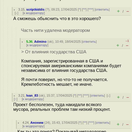
3.15
,
scriptkiddis
(
?
), 09:23, 17/04/2025 [
^
] [
^^
] [
^^^
] [
ответить
]
+
–
/
[
↓
] [
к модератору
]
А сможешь обьяснить что в это хорошего?
Часть нити удалена модератором
–1
5.36
,
Admino
(
ok
), 10:49, 18/04/2025 [
ответить
]
+
–
[
к модератору
]
/
> От влияния государства США
Компания, зарегистрированная в США и
спонсируемая американскими компаниями будет
независима от влияния государства США.
Я почти поверил, но что-то не получается.
Кремлеботность мешает, не иначе.
3.21
,
Ivan_83
(
ok
), 15:37, 17/04/2025 [
^
] [
^^
] [
^^^
] [
ответить
]
[
↓
]
+
–
/
[
↑
] [
к модератору
]
Проект бесполезен, туда накидали всякого
мусора, реальных проблем там низкий процент.
4.24
,
Аноним
(
24
), 15:43, 17/04/2025 [
^
] [
^^
] [
^^^
] [
ответить
]
+
–
/
[
к модератору
]
Как ты это понял? Показывай методологию.