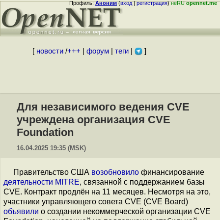
Профиль:
Аноним
(
вход
|
регистрация
)
неRU
opennet.me
[
новости
/
+++
|
форум
|
теги
|
]
Для независимого ведения CVE
учреждена организация CVE
Foundation
16.04.2025 19:35 (MSK)
Правительство США
возобновило
финансирование
деятельности MITRE
, связанной с поддержанием базы
CVE. Контракт продлён на 11 месяцев. Несмотря на это,
участники управляющего совета CVE (CVE Board)
объявили
о создании некоммерческой организации CVE