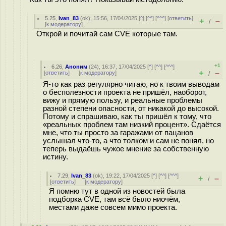
5.25
,
Ivan_83
(
ok
), 15:56, 17/04/2025 [
^
] [
^^
] [
^^^
] [
ответить
]
+
–
/
[
к модератору
]
Открой и почитай сам CVE которые там.
+1
6.26
,
Аноним
(
24
), 16:37, 17/04/2025 [
^
] [
^^
] [
^^^
]
+
–
[
ответить
]
[
к модератору
]
/
Я-то как раз регулярно читаю, но к твоим выводам
о бесполезности проекта не пришёл, наоборот,
вижу и прямую пользу, и реальные проблемы
разной степени опасности, от никакой до высокой.
Потому и спрашиваю, как ты пришёл к тому, что
«реальных проблем там низкий процент». Сдаётся
мне, что ты просто за гаражами от пацанов
услышал что-то, а что толком и сам не понял, но
теперь выдаёшь чужое мнение за собственную
истину.
7.29
,
Ivan_83
(
ok
), 19:22, 17/04/2025 [
^
] [
^^
] [
^^^
]
+
–
/
[
ответить
]
[
к модератору
]
Я помню тут в одной из новостей была
подборка CVE, там всё было ниочём,
местами даже совсем мимо проекта.