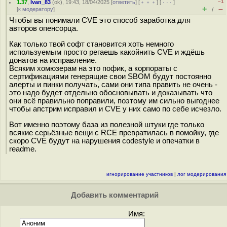
–1
1.37
,
Ivan_83
(
ok
), 19:43, 18/04/2025 [
ответить
] [
﹢﹢﹢
] [
· · ·
]
+
–
[
к модератору
]
/
Чтобы вы понимали CVE это способ заработка для
авторов опенсорца.
Как только твой софт становится хоть немного
используемым просто регаешь какойнить CVE и ждёшь
донатов на исправление.
Всяким хомюзерам на это пофик, а корпораты с
сертификациями генерящие свои SBOM будут постоянно
алерты и пинки получать, сами они типа править не очень -
это надо будет отдельно обосновывать и доказывать что
они всё правильно поправили, поэтому им сильно выгоднее
чтобы апстрим исправил и CVE у них само по себе исчезло.
Вот именно поэтому база из полезной штуки где только
всякие серьёзные вещи с RCE превратилась в помойку, где
скоро CVE будут на нарушения codestyle и опечатки в
readme.
игнорирование участников
|
лог модерирования
Добавить комментарий
Имя: