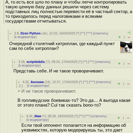
А, то есть все шло по плану и чтобы легче контролировать
такую ценную базу данных решили через систему
подставных лиц полностью перевести её в частный сектор, а
то приходилось перед налоговиками и всякими
государствами отчитываться.
+1
2.8
,
Dzen Python
(
ok
), 21:03, 16/04/2025 [
^
] [
^^
] [
^^^
] [
ответить
]
+
–
[
к модератору
]
/
Очередной столетний хитроплан, где каждый пункт
сам по себе хитроплан?
3.16
,
scriptkiddis
(
?
), 09:24, 17/04/2025 [
^
] [
^^
] [
^^^
] [
ответить
]
+
–
/
[
к модератору
]
Представь себе. И не такое проворачивают.
4.22
,
Аноним
(
24
), 15:37, 17/04/2025 [
^
] [
^^
] [
^^^
] [
ответить
]
+
–
/
[
↓
] [
к модератору
]
> И не такое проворачивают.
В голливудских боевиках-то? Это да… А выгода какая
от этого плана? Cui так сказать bono-то?
5.31
,
Имя
(
?
), 08:28, 18/04/2025 [
^
] [
^^
] [
^^^
] [
ответить
]
+
–
/
[
к модератору
]
Если твой оппонент полагается на информацию об
уязвимостях, которую модерируешь ты, это дает