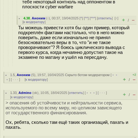
тебе некоторый контноль над оппонентом в
плоскости cyber warfare
4.38
,
Аноним
(
-
), 00:37, 19/04/2025 [
^
] [
^^
] [
^^^
] [
ответить
]
[
↑
]
+
–
/
[
к модератору
]
Ты можешь привести хотя бы один пример, который
подкреплён фактами настолько, что в него можно
поверить, даже если изначально не принял
безосновательно веры в то, что "и не такое
проворачивают"? Я боюсь циклического вывода с
первого курса, когда нечаянно допустил такое на
экзамене по матану и ушёл на пересдачу.
1.5
,
Аноним
(
5
), 19:57, 16/04/2025
Скрыто ботом-модератором
[
﹢﹢
+2
+
–
﹢
] [
· · ·
] [
к модератору
]
/
1.33
,
Admino
(
ok
), 10:05, 18/04/2025 [
ответить
] [
﹢﹢﹢
] [
· · ·
]
+
–
/
[
к модератору
]
> опасения об устойчивости и нейтральности сервиса,
используемого по всему миру, но целиком зависящего
от государственного финансирования.
Ох, ребята, сколько там ещё таких организаций, пахать и
пахать.