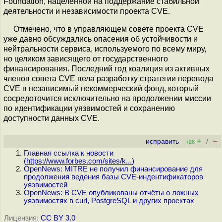
Foundation, нацеленной на поддержание стабильной
деятельности и независимости проекта CVE.
Отмечено, что в управляющем совете проекта CVE
уже давно обсуждались опасения об устойчивости и
нейтральности сервиса, используемого по всему миру,
но целиком зависящего от государственного
финансирования. Последний год коалиция из активных
членов совета CVE вела разработку стратегии перевода
CVE в независимый некоммерческий фонд, который
сосредоточится исключительно на продолжении миссии
по идентификации уязвимостей и сохранению
доступности данных CVE.
+
–
исправить
/
+28
Главная ссылка к новости
(
https://www.forbes.com/sites/k...
)
OpenNews: MITRE не получил финансирование для
продолжения ведения базы CVE-индентификаторов
уязвимостей
OpenNews: В CVE опубликованы отчёты о ложных
уязвимостях в curl, PostgreSQL и других проектах
Лицензия:
CC BY 3.0