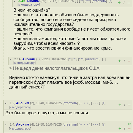
3.39
,
Аноним
(
39
), 17:17, 19/04/2025 [
^
] [
^^
] [
^^^
] [
ответить
]
[
↑
]
+
–
/
[
к модератору
]
В чем их ошибка?
Нашли то, что вполне обязано было поддерживать
сообщество, но оно все ещё сидело на прикормка
исключительно государства?
Нашли то, что компания вообще не имеет обязательного
резерва?
Нашли шантажистов, которые "а вот мы прям ща все и
вырубим, чтобы всем насрать"?
Жаль, что восстановили финансирование крыс.
2.14
,
Аноним
(
-
), 23:29, 16/04/2025 [
^
] [
^^
] [
^^^
] [
ответить
]
[
↑
]
+
–
/
[
к модератору
]
> Не щедя денег налогоплательщиков США!
Видимо кто-то намекнул что "иначе завтра над всей вашей
перепиской будет плакать все [фсб, моссад, ми-6, ...
длинный список]"
1.2
,
Аноним
(
2
), 19:40, 16/04/2025 [
ответить
] [
﹢﹢﹢
] [
· · ·
]
[
↑
]
+
–
/
[
к модератору
]
Это была просто шутка, а мы не поняли.
+2
1.4
,
Аноним
(
4
), 19:50, 16/04/2025 [
ответить
] [
﹢﹢﹢
] [
· · ·
]
[
↓
]
+
–
[
к модератору
]
/