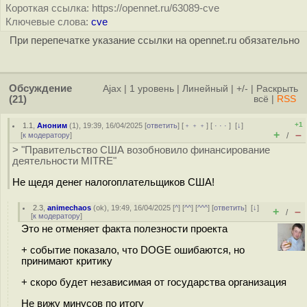
Короткая ссылка: https://opennet.ru/63089-cve
Ключевые слова:
cve
При перепечатке указание ссылки на opennet.ru обязательно
Обсуждение
Ajax
|
1 уровень
|
Линейный
|
+/-
|
Раскрыть
(21)
всё
|
RSS
+1
1.1
,
Аноним
(
1
), 19:39, 16/04/2025 [
ответить
] [
﹢﹢﹢
] [
· · ·
]
[
↓
]
+
–
[
к модератору
]
/
> "Правительство США возобновило финансирование
деятельности MITRE"
Не щедя денег налогоплательщиков США!
2.3
,
animechaos
(
ok
), 19:49, 16/04/2025 [
^
] [
^^
] [
^^^
] [
ответить
]
[
↓
]
+
–
/
[
к модератору
]
Это не отменяет факта полезности проекта
+ событие показало, что DOGE ошибаются, но
принимают критику
+ скоро будет независимая от государства организация
Не вижу минусов по итогу