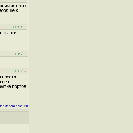
понимают что
вообще к
+
–
/
+1
еползти.
+
–
/
+1
+
–
/
+1
а просто
 не с
рытие портов
лог модерирования