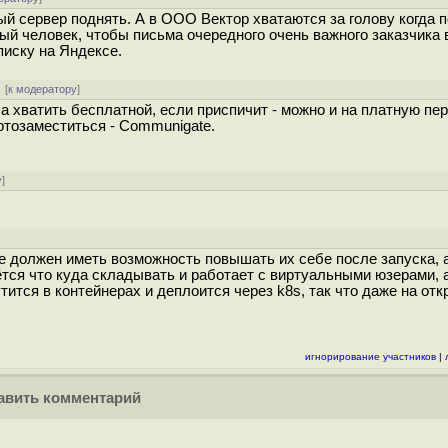
й сервер поднять. А в ООО Вектор хватаются за голову когда 
ый человек, чтобы письма очередного очень важного заказчика 
иску на Яндексе.
 [
к модератору
]
а хватить бесплатной, если приспичит - можно и на платную пер
ртозаместиться - Communigate.
у
]
е должен иметь возможность повышать их себе после запуска, 
тся что куда складывать и работает с виртуальными юзерами, а
тится в контейнерах и деплоится через k8s, так что даже на отк
игнорирование участников
|
вить комментарий