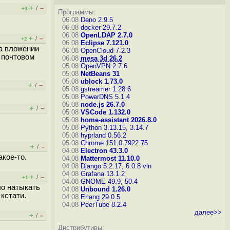
+
–
/
+3
Программы:
06.08
Deno 2.9.5
06.08
docker 29.7.2
06.08
OpenLDAP 2.7.0
+
–
/
+2
06.08
Eclipse 7.121.0
на вложении
06.08
OpenCloud 7.2.3
а почтовом
06.08
mesa 3d 26.2
05.08
OpenVPN 2.7.6
05.08
NetBeans 31
05.08
ublock 1.73.0
+
–
/
05.08
gstreamer 1.28.6
05.08
PowerDNS 5.1.4
05.08
node.js 26.7.0
+
–
/
05.08
VSCode 1.132.0
05.08
home-assistant 2026.8.0
05.08
Python 3.13.15, 3.14.7
05.08
hyprland 0.56.2
05.08
Chrome 151.0.7922.75
+
–
/
04.08
Electron 43.3.0
акое-то.
04.08
Mattermost 11.10.0
04.08
Django 5.2.17, 6.0.8
vln
04.08
Grafana 13.1.2
+
–
/
+1
04.08
GNOME 49.9, 50.4
ло натыкать
04.08
Unbound 1.26.0
кстати.
04.08
Erlang 29.0.5
04.08
PeerTube 8.2.4
далее>>
+
–
/
Дистрибутивы: