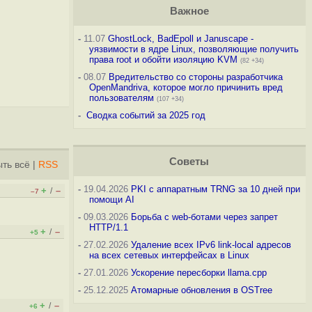
Важное
-
11.07
GhostLock, BadEpoll и Januscape -
уязвимости в ядре Linux, позволяющие получить
права root и обойти изоляцию KVM
(82 +34)
-
08.07
Вредительство со стороны разработчика
OpenMandriva, которое могло причинить вред
пользователям
(107 +34)
-
Сводка событий за 2025 год
Советы
ть всё
|
RSS
-
19.04.2026
PKI с аппаратным TRNG за 10 дней при
+
–
/
–7
помощи AI
-
09.03.2026
Борьба с web-ботами через запрет
HTTP/1.1
+
–
/
+5
-
27.02.2026
Удаление всех IPv6 link-local адресов
на всех сетевых интерфейсах в Linux
-
27.01.2026
Ускорение пересборки llama.cpp
-
25.12.2025
Атомарные обновления в OSTree
+
–
/
+6