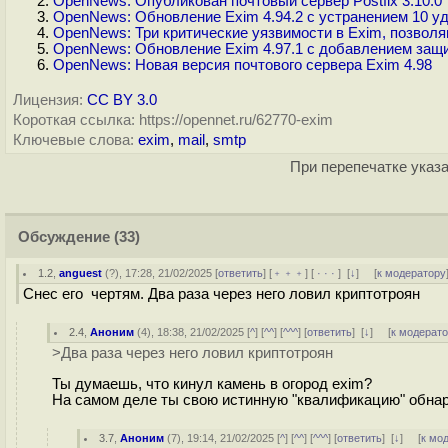
OpenNews: Опубликован почтовый сервер Postfix 3.10.0
OpenNews: Обновление Exim 4.94.2 с устранением 10 у
OpenNews: Три критические уязвимости в Exim, позвол
OpenNews: Обновление Exim 4.97.1 с добавлением защи
OpenNews: Новая версия почтового сервера Exim 4.98
Лицензия:
CC BY 3.0
Короткая ссылка: https://opennet.ru/62770-exim
Ключевые слова:
exim
,
mail
,
smtp
При перепечатке указа
Обсуждение
(33)
1.2
,
anguest
(
?
), 17:28, 21/02/2025 [
ответить
] [
﹢﹢﹢
] [
· · ·
]
[
↓
] [
к модератору
Снес его чертям. Два раза через него ловил криптотроян
2.4
,
Аноним
(
4
), 18:38, 21/02/2025 [
^
] [
^^
] [
^^^
] [
ответить
]
[
↓
] [
к модерат
>Два раза через него ловил криптотроян
Ты думаешь, что кинул камень в огород exim?
На самом деле ты свою истинную "квалификацию" обнар
3.7
,
Аноним
(
7
), 19:14, 21/02/2025 [
^
] [
^^
] [
^^^
] [
ответить
]
[
↓
] [
к мо