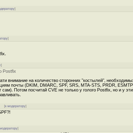
одератору
]
атору
]
ix.
у
]
 Postfix
ти внимание на количество сторонних "костылей", необходимых 
кциям почты (DKIM, DMARC, SPF, SRS, MTA-STS, PRDR, ESMTP_
ет сам). Потом посчитай CVE не только у голого Postfix, но и у эт
навливать.
] [
к модератору
]
SPF?!
 модератору
]