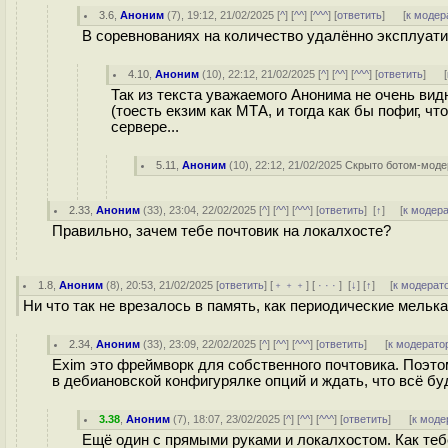
3.6
,
Аноним
(
7
), 19:12, 21/02/2025 [
^
] [
^^
] [
^^^
] [
ответить
]
[
к модер
В соревнованиях на количество удалённо эксплуат
4.10
,
Аноним
(
10
), 22:12, 21/02/2025 [
^
] [
^^
] [
^^^
] [
ответить
]
[
Так из текста уважаемого Анонима не очень вид
(тоесть екзим как МТА, и тогда как бы пофиг, ч
сервере...
5.11
,
Аноним
(
10
), 22:12, 21/02/2025
Скрыто ботом-моде
2.33
,
Аноним
(
33
), 23:04, 22/02/2025 [
^
] [
^^
] [
^^^
] [
ответить
]
[
↑
] [
к модер
Правильно, зачем тебе почтовик на локалхосте?
1.8
,
Аноним
(
8
), 20:53, 21/02/2025 [
ответить
] [
﹢﹢﹢
] [
· · ·
]
[
↓
] [
↑
] [
к модерат
Ни что так не врезалось в память, как периодические мельк
2.34
,
Аноним
(
33
), 23:09, 22/02/2025 [
^
] [
^^
] [
^^^
] [
ответить
]
[
к модерато
Exim это фреймворк для собственного почтовика. Поэто
в дебиановской конфигурялке опций и ждать, что всё бу
3.38
,
Аноним
(
7
), 18:07, 23/02/2025 [
^
] [
^^
] [
^^^
] [
ответить
]
[
к моде
Ещё один с прямыми руками и локалхостом. Как теб