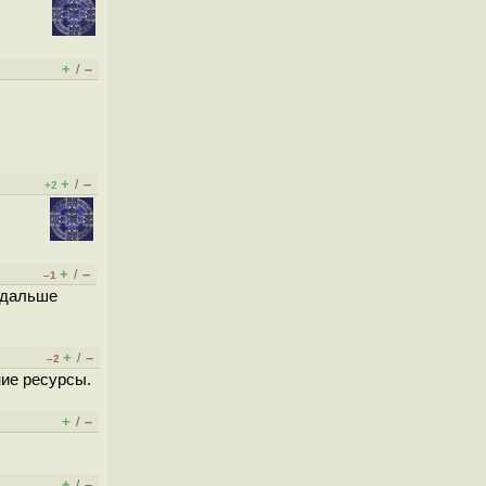
+
–
/
+
–
/
+2
+
–
/
–1
о дальше
+
–
/
–2
ние ресурсы.
+
–
/
+
–
/