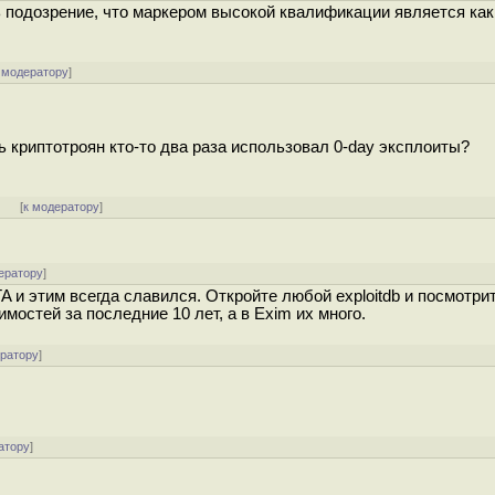
ь подозрение, что маркером высокой квалификации является как
 модератору
]
ь криптотроян кто-то два раза использовал 0-day эксплоиты?
]
[
к модератору
]
ератору
]
 и этим всегда славился. Откройте любой exploitdb и посмотрит
имостей за последние 10 лет, а в Exim их много.
ератору
]
атору
]