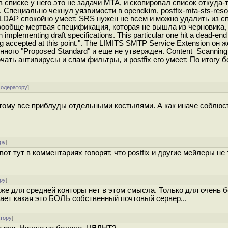
в списке у него это не задачи MTA, и скопировал список откуда-
 Специально чекнул уязвимости в opendkim, postfix-mta-sts-resol
 LDAP спокойно умеет. SRS нужен не всем и можно удалить из с
вообще мертвая спецификация, которая не вышла из черновика, 
th implementing draft specifications. This particular one hit a dead-end
eing accepted at this point.". The LIMITS SMTP Service Extension он
ного "Proposed Standard" и еще не утвержден. Content_Scanning
чать антивирусы и спам фильтры, и postfix его умеет. По итогу
модератору
]
 этому все приблуды отдельными костылями. А как иначе соблюс
ру
]
вот тут в комментариях говорят, что postfix и другие мейлеры не 
ру
]
же для средней конторы нет в этом смысла. Только для очень 
знает какая это БОЛЬ собственный почтовый сервер...
атору
]