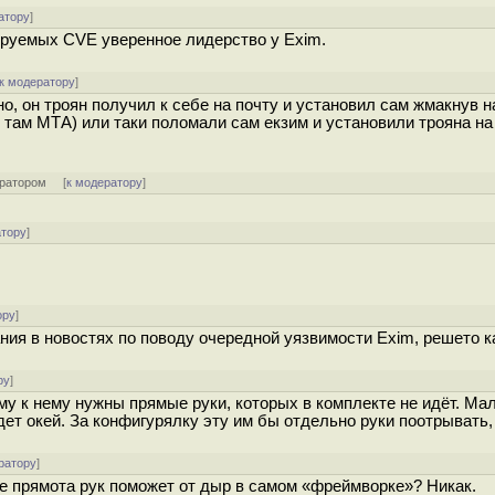
атору
]
ируемых CVE уверенное лидерство у Exim.
к модератору
]
но, он троян получил к себе на почту и установил сам жмакнув 
то там МТА) или таки поломали сам екзим и установили трояна н
ратором
[
к модератору
]
атору
]
ору
]
ания в новостях по поводу очередной уязвимости Exim, peшeтo к
ру
]
му к нему нужны прямые руки, которых в комплекте не идёт. Ма
дет окей. За конфигурялку эту им бы отдельно руки поотрывать, 
ратору
]
е прямота рук поможет от дыр в самом «фреймворке»? Никак.