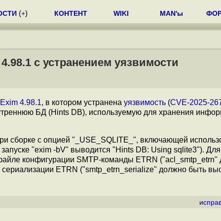
ОСТИ
(
+
)
КОНТЕНТ
WIKI
MAN'ы
ФО
4.98.1 с устранением уязвимости
Exim 4.98.1
, в котором устранена
уязвимость
(
CVE-2025-26
треннюю БД (Hints DB), используемую для хранения инфор
 при сборке с опцией "_USE_SQLITE_", включающей исполь
апуске "exim -bV" выводится "Hints DB: Using sqlite3"). Для
 файле конфигурации SMTP-команды ETRN ("acl_smtp_etrn"
 сериализации ETRN ("smtp_etrn_serialize" должно быть вы
испра