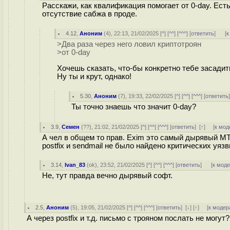
Расскажи, как квалификация помогает от 0-day. Ест
отсутствие сабжа в проде.
4.12
,
Аноним
(
4
), 22:13, 21/02/2025 [
^
] [
^^
] [
^^^
] [
ответить
]
[
к
>Два раза через него ловил криптотроян
>от 0-day
Хочешь сказать, что-бы конкретно тебе засадит
Ну ты и крут, однако!
5.30
,
Аноним
(
7
), 19:33, 22/02/2025 [
^
] [
^^
] [
^^^
] [
ответить
Ты точно знаешь что значит 0-day?
3.9
,
Семен
(
??
), 21:02, 21/02/2025 [
^
] [
^^
] [
^^^
] [
ответить
]
[
↑
] [
к мод
А чел в общем то прав. Exim это самый дырявый MTA
postfix и sendmail не было найдено критических уязв
3.14
,
Ivan_83
(
ok
), 23:52, 21/02/2025 [
^
] [
^^
] [
^^^
] [
ответить
]
[
к мод
Не, тут правда вечно дырявый софт.
2.5
,
Аноним
(
5
), 19:05, 21/02/2025 [
^
] [
^^
] [
^^^
] [
ответить
]
[
↓
] [
↑
] [
к модер
А через postfix и т.д. письмо с трояном послать не могут?