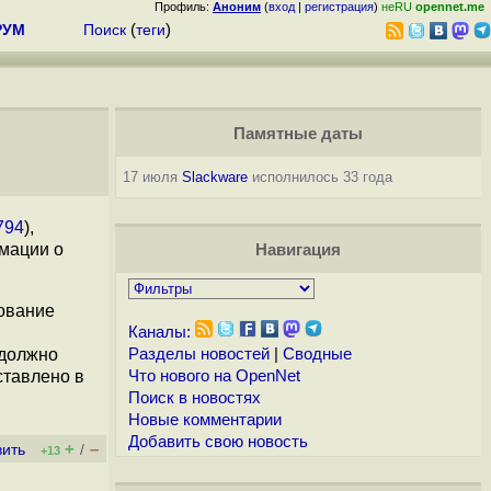
Профиль:
Аноним
(
вход
|
регистрация
)
неRU
opennet.me
РУМ
Поиск
(
теги
)
Памятные даты
17 июля
Slackware
исполнилось 33 года
794
),
мации о
Навигация
зование
Каналы:
 должно
Разделы новостей
|
Сводные
ставлено в
Что нового на OpenNet
Поиск в новостях
Новые комментарии
Добавить свою новость
+
–
вить
/
+13