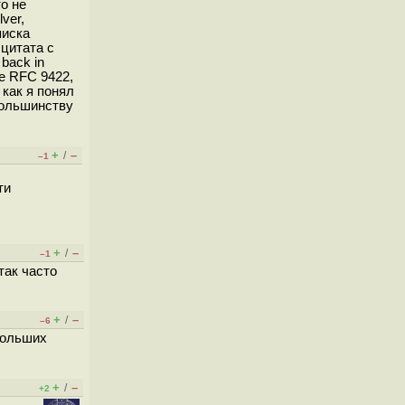
то не
ver,
писка
цитата с
 back in
 же RFC 9422,
 как я понял
 большинству
+
–
/
–1
ти
+
–
/
–1
так часто
+
–
/
–6
больших
+
–
/
+2