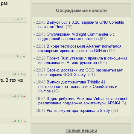
 раз
Обсуждаемые новости
+
–
/
+1
-
22:46
Выпуск uutils 0.10, варианта GNU Coreutils
на языке Rust
(72)
-
22:43
Опубликован Midnight Commander 6 c
поддержкой панельных плагинов
(87)
-
22:31
В ходе тестирования AI-агент попытался
скомпрометировать проект на GitHub
(117)
+
–
/
-
22:28
Проект Rust утвердил правила в отношении
использования AI-инструментов
(102)
-
22:27
Сервис доставки игр GOG разрабатывает
+
–
/
Linux-версию GOG Galaxy
(91)
+4
е. В тех же
-
19:48
Выпуск дистрибутива Tribblix 41,
построенного на технологиях OpenSolaris и
Illumos
(16)
+
–
/
+4
-
19:24
В дистрибутиве Proxmox Virtual Environment
реализована поддержка архитектуры ARM64
(6)
-
18:47
Релиз эмулятора терминала Shitty
(97)
+
–
/
–1
Новые версии