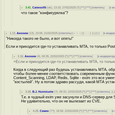
3.41
,
Catwoolfii
(
ok
), 13:18, 27/02/2025 [
^
] [
^^
] [
^^^
] [
ответить
]
[
к м
что такое "конфигурялка"?
1.13
,
Аноним
(
13
), 23:09, 21/02/2025 [
ответить
] [
﹢﹢﹢
] [
· · ·
]
[
↓
] [
↑
] [
к модер
"Никогда такого не было, и вот опять!"
Если и приходится где-то устанавливать MTA, то только Postf
2.16
,
Аноним
(
4
), 00:35, 22/02/2025 [
^
] [
^^
] [
^^^
] [
ответить
]
[
к модератор
>Если и приходится где-то устанавливать MTA, то только
Когда в следующий раз будешь устанавливать МТА, обра
чтобы более-менее соответствовать современным фун
Content_Scanning, LDAP, Redis, Sqlite - exim это все уме
"костылей". Ну а потом здраво рассуди, какой МТА уста
3.26
,
B.J. Hunnicutte
(
?
), 09:33, 22/02/2025 [
^
] [
^^
] [
^^^
] [
ответить
]
[
↓
Т.е. в чудный exim уже засунули и DNS-сервер для 
Не удивительно, что он не вылезает из CVE.
4.29
,
Семен
(
??
), 16:59, 22/02/2025 [
^
] [
^^
] [
^^^
] [
ответить
]
[
к