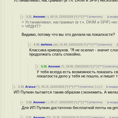
Устанавливал, настраивал (в т.ч. DKIM и SPIF) несколь
3.21
,
Аноним
(
-
), 05:19, 22/02/2025 [
^
] [
^^
] [
^^^
] [
ответить
]
[
к моде
> Устанавливал, настраивал (в т.ч. DKIM и SPIF) нес
> ЧЯДНТ?
Видимо, потому что вы это делали на локалхосте?
4.35
,
derfenix
(
ok
), 01:49, 23/02/2025 [
^
] [
^^
] [
^^^
] [
ответить
]
[
Классика криворуков. "Я не осилил - значит слож
продолжать спать спокойно.
5.39
,
Аноним
(
7
), 18:09, 23/02/2025 [
^
] [
^^
] [
^^^
] [
ответить
У тебя всегда есть возможность показать с
локалзоста дело у тебя не пошло, и пишет т
2.19
,
Агасья
(
?
), 05:15, 22/02/2025 [
^
] [
^^
] [
^^^
] [
ответить
]
[
↓
] [
↑
] [
к модер
ИП Пупкин пытается таким образом сэкономить. А мелка
3.20
,
Аноним
(
-
), 05:17, 22/02/2025 [
^
] [
^^
] [
^^^
] [
ответить
]
[
к моде
Для ИП Пупкин достаточно бесплатной почты на gmai
3.31
,
Аноним
(
33
), 22:28, 22/02/2025 [
^
] [
^^
] [
^^^
] [
ответить
]
[
к мод