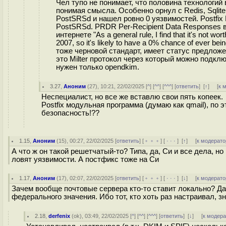
Чел тупо не понимает, что половина технологий 
понимая смысла. Особенно орнул с Redis, Sqlite.
PostSRSd и нашел ровно 0 уязвимостей. Postfix
PostSRSd. PRDR Per-Recipient Data Responses 
интернете "As a general rule, I find that it's not wor
2007, so it's likely to have a 0% chance of ever b
тоже черновой стандарт, имеет статус предложен
это Milter протокол через который можно подклю
нужен только opendkim.
3.27
,
Аноним
(
27
), 10:21, 22/02/2025 [
^
] [
^^
] [
^^^
] [
ответить
]
[
↑
] [
к 
Неспециалист, но все же вставлю свои пять копеек.
Postfix модульная программа (думаю как qmail), по
безопасность!??
1.15
,
Аноним
(
15
), 00:27, 22/02/2025 [
ответить
] [
﹢﹢﹢
] [
· · ·
]
[
↑
] [
к модерато
А что ж он такой решетчатый-то? Типа, да, Си и все дела, но 
ловят уязвимости. А постфикс тоже на Си
1.17
,
Аноним
(
17
), 02:07, 22/02/2025 [
ответить
] [
﹢﹢﹢
] [
· · ·
]
[
↓
] [
к модерато
Зачем вообще почтовые сервера кто-то ставит локально? Да
федерального значения. Ибо тот, кто хоть раз настраивал, 
2.18
,
derfenix
(
ok
), 03:49, 22/02/2025 [
^
] [
^^
] [
^^^
] [
ответить
]
[
↓
] [
к модер