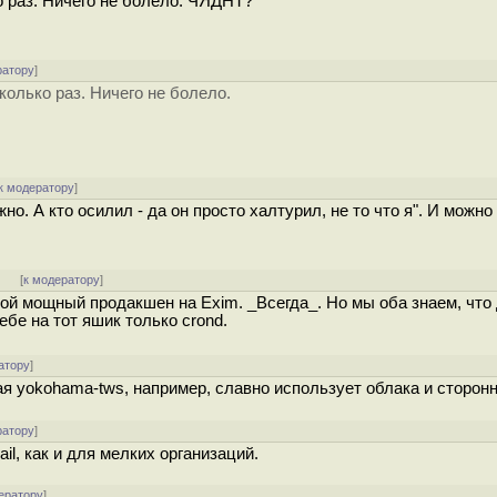
ко раз. Ничего не болело. ЧЯДНТ?
ратору
]
колько раз. Ничего не болело.
к модератору
]
но. А кто осилил - да он просто халтурил, не то что я". И можно
]
[
к модератору
]
вой мощный продакшен на Exim. _Всегда_. Но мы оба знаем, чт
ебе на тот яшик только crond.
атору
]
я yokohama-tws, например, славно использует облака и сторон
ратору
]
l, как и для мелких организаций.
ератору
]