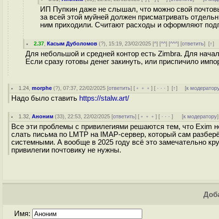
ИП Пупкин даже не слышал, что можно свой почтовы
за всей этой муйней должен присматривать отдельн
ним приходили. Считают расходы и оформляют подп
2.37
,
Касым Дуболомов
(
?
), 15:19, 23/02/2025 [
^
] [
^^
] [
^^^
] [
ответить
]
[
↑
]
Для небольшой и средней контор есть Zimbra. Для начал
Если сразу готовы денег закинуть, или приспичило импо
1.24
,
morphe
(
?
), 07:37, 22/02/2025 [
ответить
] [
﹢﹢﹢
] [
· · ·
]
[
↑
] [
к модератор
Надо было ставить
https://stalw.art/
1.32
,
Аноним
(
33
), 22:53, 22/02/2025 [
ответить
] [
﹢﹢﹢
] [
· · ·
]
[
к модератору
]
Все эти проблемы с привилегиями решаются тем, что Exim н
слать письма по LMTP на IMAP-сервер, который сам разберё
системными. А вообще в 2025 году всё это замечательно кру
привилегии почтовику не нужны.
Доба
Имя: