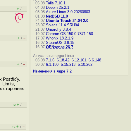
05.08
Tails 7.10.1
04.08
Deepin 25.2.1
+
–
/
03.08
Azure Linux 3.0.20260803
01.08
NetBSD 11.0
24.07
Ubuntu Touch 24.04 2.0
23.07
Solaris 11.4 SRU94
21.07
Omarchy 3.8.4
19.07
Chrome OS 150.0.7871.150
+
–
/
17.07
Whonix 18.2.1.9
16.07
SteamOS 3.8.15
16.07
OPNsense 26.7
Актуальные ядра Linux:
03.08
7.1.6
,
6.18.42
,
6.12.101
,
6.6.148
+
–
/
30.07
6.1.180
,
5.15.213
,
5.10.262
Изменения в ядре 7.2
Postfix'у,
Limits,
их сторонних
+
–
/
+2
+
–
/
+2