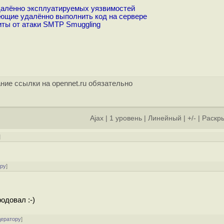
далённо эксплуатируемых уязвимостей
яющие удалённо выполнить код на сервере
ты от атаки SMTP Smuggling
ние ссылки на opennet.ru обязательно
Ajax
|
1 уровень
|
Линейный
|
+/-
|
Раскры
]
ору
]
одовал :-)
дератору
]