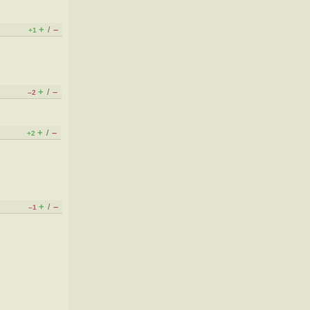
+
–
/
+1
+
–
/
–2
+
–
/
+2
+
–
/
–1