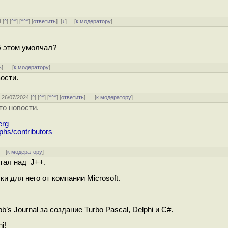
 [
^
] [
^^
] [
^^^
] [
ответить
]
[
↓
] [
к модератору
]
об этом умолчал?
ь
]
[
к модератору
]
ости.
, 26/07/2024 [
^
] [
^^
] [
^^^
] [
ответить
]
[
к модератору
]
о новости.
erg
phs/contributors
] [
к модератору
]
отал над J++.
и для него от компании Microsoft.
’s Journal за создание Turbo Pascal, Delphi и C#.
i!