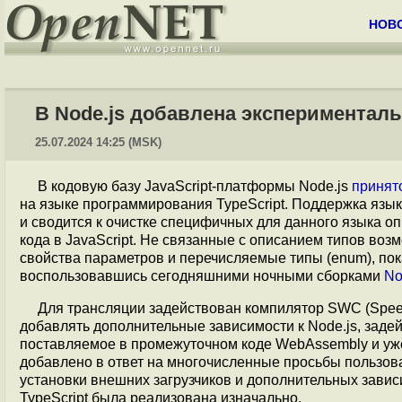
НОВ
В Node.js добавлена эксперименталь
25.07.2024 14:25 (MSK)
В кодовую базу JavaScript-платформы Node.js
принят
на языке программирования TypeScript. Поддержка языка 
и сводится к очистке специфичных для данного языка о
кода в JavaScript. Не связанные с описанием типов возм
свойства параметров и перечисляемые типы (enum), по
воспользовавшись сегодняшними ночными сборками
No
Для трансляции задействован компилятор SWC (Spee
добавлять дополнительные зависимости к Node.js, зад
поставляемое в промежуточном коде WebAssembly и уж
добавлено в ответ на многочисленные просьбы пользова
установки внешних загрузчиков и дополнительных зави
TypeScript была реализована изначально.