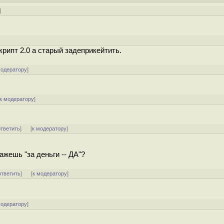
]
]
рипт 2.0 а старый задеприкейтить.
модератору
]
к модератору
]
ответить
]
[
к модератору
]
aжешь "за деньги -- ДА"?
ответить
]
[
к модератору
]
модератору
]