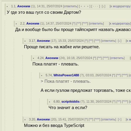
1.1
,
Аноним
(
1
), 14:31, 25/07/2024 [
ответить
] [
﹢﹢﹢
] [
· · ·
]
[
↓
] [
к модератору
У где это ваш гугл со своим Дартом?
2.2
,
Аноним
(
1
), 14:37, 25/07/2024 [
^
] [
^^
] [
^^^
] [
ответить
]
[
к модератору
Да и вообще было бы проще тайпскрипт назвать джаваск
3.17
,
Аноним
(
17
), 15:33, 25/07/2024 [
^
] [
^^
] [
^^^
] [
ответить
]
[
↓
] [
к 
Проще писать на жабке или решетке.
4.24
,
Аноним
(
24
), 16:18, 25/07/2024 [
^
] [
^^
] [
^^^
] [
ответить
]
[
Пока платят - плевать.
5.74
,
WhitePower1488
(
?
), 03:03, 26/07/2024 [
^
] [
^^
] [
^^^
] [
> Пока платят - плевать.
А если гyзлoм предложат торговать, тоже ск
6.80
,
scriptkiddis
(
?
), 11:30, 26/07/2024 [
^
] [
^^
] [
^^^
] [
Что значит а если?
3.20
,
Аноним
(
20
), 15:41, 25/07/2024 [
^
] [
^^
] [
^^^
] [
ответить
]
[
↑
] [
к 
Можно и без ввода TypeScript