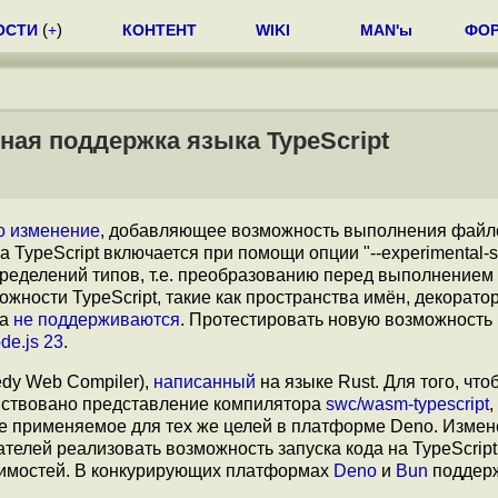
ОСТИ
(
+
)
КОНТЕНТ
WIKI
MAN'ы
ФО
ная поддержка языка TypeScript
о
изменение
, добавляющее возможность выполнения файл
TypeScript включается при помощи опции "--experimental-st
пределений типов, т.е. преобразованию перед выполнением
ожности TypeScript, такие как пространства имён, декорато
ка
не поддерживаются
. Протестировать новую возможность
de.js 23
.
dy Web Compiler),
написанный
на языке Rust. Для того, что
ействовано представление компилятора
swc/wasm-typescript
,
е применяемое для тех же целей в платформе Deno. Изме
телей реализовать возможность запуска кода на TypeScript
симостей. В конкурирующих платформах
Deno
и
Bun
поддер