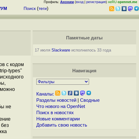
Профиль:
Аноним
(
вход
|
регистрация
)
неRU
opennet.me
РУМ
Поиск
(
теги
)
Памятные даты
17 июля
Slackware
исполнилось 33 года
ов с кодом
rip-types"
Навигация
 исходного
ры,
 можно
Каналы:
Разделы новостей
|
Сводные
бы не
Что нового на OpenNet
Поиск в новостях
нение
Новые комментарии
 без
Добавить свою новость
жка