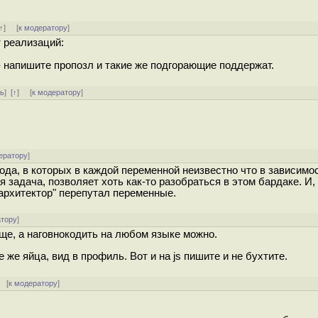
↑
] [
к модератору
]
т реализаций:
с - напишите пропозл и такие же подгорающие поддержат.
ть
]
[
↑
] [
к модератору
]
ератору
]
кода, в которых в каждой переменной неизвестно что в зависимо
я задача, позволяет хоть как-то разобраться в этом бардаке. И,
"архитектор" перепутал переменные.
атору
]
ще, а наговнокодить на любом языке можно.
 же яйца, вид в профиль. Вот и на js пишите и не бухтите.
[
к модератору
]