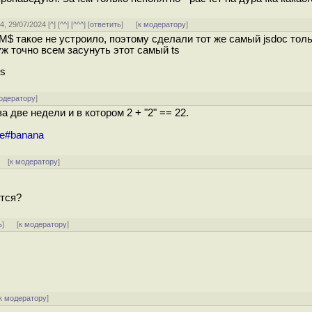
34, 29/07/2024 [
^
] [
^^
] [
^^^
] [
ответить
]
[
к модератору
]
 M$ такое не устроило, поэтому сделали тот же самый jsdoc толь
уж точно всем засунуть этот самый ts
js
одератору
]
 две недели и в котором 2 + "2" == 22.
ile#banana
] [
к модератору
]
ется?
ь
]
[
к модератору
]
к модератору
]