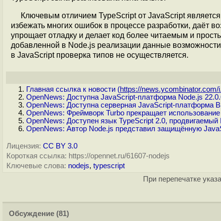
Ключевым отличием TypeScript от JavaScript являетс
избежать многих ошибок в процессе разработки, даёт в
упрощает отладку и делает код более читаемым и прост
добавленной в Node.js реализации данные возможности T
в JavaScript проверка типов не осуществляется.
Главная ссылка к новости (
https://news.ycombinator.com/i.
OpenNews: Доступна JavaScript-платформа Node.js 22.0.
OpenNews: Доступна серверная JavaScript-платформа Bu
OpenNews: Фреймворк Turbo прекращает использование 
OpenNews: Доступен язык TypeScript 2.0, продвигаемый M
OpenNews: Автор Node.js представил защищённую JavaS
Лицензия:
CC BY 3.0
Короткая ссылка: https://opennet.ru/61607-nodejs
Ключевые слова:
nodejs
,
typescript
При перепечатке указа
Обсуждение
(81)