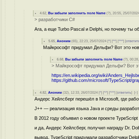
4.62
,
Вы забыли заполнить поле Name
(
?
), 20:55, 25/07/2024
> разработчики C#
Ага, а еще Turbo Pascal и Delphi, но почему ты 
5.65
,
Аноним
(
65
), 22:23, 25/07/2024 [
^
] [
^^
] [
^^^
] [
ответит
Майкрософт придумал Дельфи? Вот это нов
6.68
,
Вы забыли заполнить поле Name
(
?
), 00:28
> Майкрософт придумал Дельфи? Вот эт
https://en.wikipedia.org/wiki/Anders_Hejlsb
https://github.com/microsoft/TypeScript/gra
4.82
,
Аноним
(
32
), 12:33, 26/07/2024 [
^
] [
^^
] [
^^^
] [
ответить
]
[
↑
Андерс Хейлсберг перешёл в Microsoft, где раб
J++ — реализация языка Java и среды разработк
В 2012 году объявил о новом проекте TypeScript
и да, Андерс Хейлсберг, получил награду Dr. Dobb
вывод, TypeScript придумали разработчики Delph