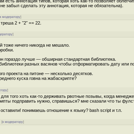
 там есть аннотация типов, которая хоть как-то позволяет облегчи
 не забыл сделать эту аннотация, которая не обязательна).
к модератору
]
треша 2 + "2" == 22.
дератору
]
ой тоже ничего никогда не мешало.
оробки.
питон гораздо лучше — обширная стандартная библиотека.
ь библиотеки разных васянов чтобы отформатировать дату или п
го проекта на питоне — несколько десятков.
реднего куска говна на жабаскрипте?
атору
]
для того хоть как-то держивать рвотные позывы, когда менедже
крипты подправить нужно, справишься? мне сказали что ты фулс
t оставили! понимаешь отношение к языку? bash script и т.п.
 [
к модератору
]