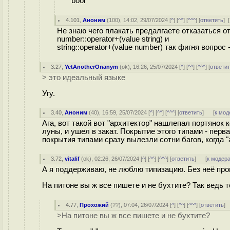
bool
4.101
,
Аноним
(
100
), 14:02, 29/07/2024 [
^
] [
^^
] [
^^^
] [
ответить
]
[
Не знаю чего плакать предалгаете отказаться о
number::operator+(value string) и
string::operator+(value number) так фигня вопро
3.27
,
YetAnotherOnanym
(
ok
), 16:26, 25/07/2024 [
^
] [
^^
] [
^^^
] [
ответи
> это идеальный языке
Угу.
3.40
,
Аноним
(
40
), 16:59, 25/07/2024 [
^
] [
^^
] [
^^^
] [
ответить
]
[
к мод
Ага, вот такой вот "архитектор" нашлепал портянок 
луны, и ушел в закат. Покрытие этого типами - перва
покрытия типами сразу вылезли сотни багов, когда 
3.72
,
vitalif
(
ok
), 02:26, 26/07/2024 [
^
] [
^^
] [
^^^
] [
ответить
]
[
к модер
А я поддерживаю, не люблю типизацию. Без неё про
На питоне вы ж все пишете и не бухтите? Так ведь те
4.77
,
Прохожий
(
??
), 07:04, 26/07/2024 [
^
] [
^^
] [
^^^
] [
ответить
]
>На питоне вы ж все пишете и не бухтите?