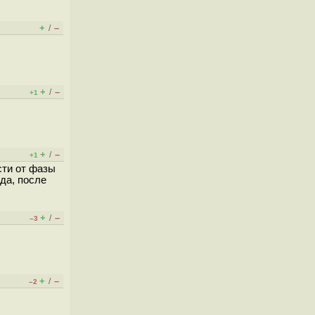
+
–
/
+
–
/
+1
+
–
/
+1
сти от фазы
 да, после
+
–
/
–3
+
–
/
–2