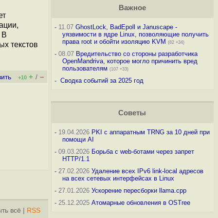
Важное
ет
ации,
-
11.07
GhostLock, BadEpoll и Januscape -
 В
уязвимости в ядре Linux, позволяющие получить
права root и обойти изоляцию KVM
(82 +34)
ых текстов
-
08.07
Вредительство со стороны разработчика
OpenMandriva, которое могло причинить вред
пользователям
(107 +33)
+
–
вить
/
+10
-
Сводка событий за 2025 год
Советы
-
19.04.2026
PKI с аппаратным TRNG за 10 дней при
помощи AI
-
09.03.2026
Борьба с web-ботами через запрет
HTTP/1.1
-
27.02.2026
Удаление всех IPv6 link-local адресов
на всех сетевых интерфейсах в Linux
-
27.01.2026
Ускорение пересборки llama.cpp
-
25.12.2025
Атомарные обновления в OSTree
ть всё
|
RSS