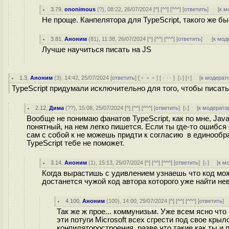
3.79
,
ononimous
(
?
), 08:22, 26/07/2024 [
^
] [
^^
] [
^^^
] [
ответить
]
[
к м
Не проще. Канпелятора для TypeScript, такого же быс
3.81
,
Аноним
(
81
), 11:38, 26/07/2024 [
^
] [
^^
] [
^^^
] [
ответить
]
[
к мод
Лучше научиться писать на JS
1.3
,
Аноним
(
3
), 14:42, 25/07/2024 [
ответить
] [
﹢﹢﹢
] [
· · ·
]
[
↓
] [
↑
] [
к модерат
TypeScript придумали исключительно для того, чтобы писать 
2.12
,
Дима
(
??
), 15:08, 25/07/2024 [
^
] [
^^
] [
^^^
] [
ответить
]
[
↓
] [
к модерато
Вообще не понимаю фанатов TypeScript, как по мне, Java
понятный, на нем легко пишется. Если ты где-то ошибся 
сам с собой к не можешь придти к согласию в единообр
TypeScript тебе не поможет.
3.14
,
Аноним
(
1
), 15:13, 25/07/2024 [
^
] [
^^
] [
^^^
] [
ответить
]
[
↓
] [
к м
Когда вырастишь с удивлением узнаешь что код мож
достанется чужой код автора которого уже найти не
4.100
,
Аноним
(
100
), 14:00, 29/07/2024 [
^
] [
^^
] [
^^^
] [
ответить
]
Так же ж прое... коммунизьм. Уже всем ясно что
эти потуги Microsoft всех сгрести под свое кры
конпиляторостроения. разве что такие как ты и п