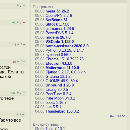
+
–
/
Программы:
06.08
mesa 3d 26.2
05.08
OpenVPN 2.7.6
05.08
NetBeans 31
+
–
/
+2
05.08
ublock 1.73.0
05.08
gstreamer 1.28.6
05.08
PowerDNS 5.1.4
05.08
node.js 26.7.0
05.08
VSCode 1.132.0
+
–
/
–9
05.08
home-assistant 2026.8.0
05.08
Python 3.13.15, 3.14.7
05.08
hyprland 0.56.2
05.08
Chrome 151.0.7922.75
+
–
/
–18
04.08
Electron 43.3.0
остой,
04.08
Mattermost 11.10.0
ода. Если ты
04.08
Django 5.2.17, 6.0.8
vln
икакой
04.08
Grafana 13.1.2
04.08
GNOME 49.9, 50.4
04.08
Unbound 1.26.0
04.08
Erlang 29.0.5
+
–
/
+26
04.08
PeerTube 8.2.4
то тебе
04.08
Pale Moon 34.3.2
04.08
bootc 1.16.7
04.08
Lua 5.5.1
04.08
Thunderbird 153.0.2
+
–
/
далее>>
ак что все
Дистрибутивы:
05.08
Tails 7.10.1
-то...