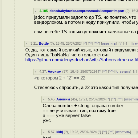
4.105
,
denobabybunkoaexpressmoduleexportimport
(
?
), 16:
jsdoc придумали задолго до TS. но понятно, что
вендорлоком, а потом и ноду прикупили, чтобы 
сам по себе TS только усложняет каляканье на 
3.21
,
Bottle
(
?
), 15:45, 25/07/2024 [
^
] [
^^
] [
^^^
] [
ответить
]
[
↓
] [
↑
] [
к м
О, да, тот самый великий язык, который придумали за
Один лишь "baNaNa" чего только стоит.
https://github.com/denysdovhan/wtfjs?tab=readme-ov-f
4.37
,
Аноним
(
37
), 16:46, 25/07/2024 [
^
] [
^^
] [
^^^
] [
ответить
]
[
↓
>в котором 2 + "2" == 22.
Стесняюсь спросить, а 22 это какой тип получа
5.45
,
Аноним
(
45
), 17:21, 25/07/2024 [
^
] [
^^
] [
^^^
] [
ответит
Слева number + string, справа number
== не учитывает тип, поэтому true
а === уже вернёт false
ужс
5.57
,
kkkj
(
?
), 19:23, 25/07/2024 [
^
] [
^^
] [
^^^
] [
ответить
]
[