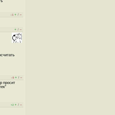
ть
+
–
/
–1
+
–
/
осчитать
+
–
/
–5
р просит
тек”
+
–
/
+2