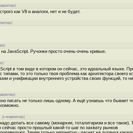
одератору
]
трого как V8 и аналоги, нет и не будет.
ератору
]
ору
]
на JavaScript. Ручонки просто очень-очень кривые.
ру
]
Script в том виде в котором он сейчас, это идеальный языке. Пр
с типами, то это только твоя проблема как архитектора своего к
азии и унификации внутреннего устройства своих функций, то н
одератору
]
но писать не только лишь одному. А ещё узнаешь что бывает ч
возможно.
[
к модератору
]
 надо делать все самому (монархия, тоталитаризм и все такое). Т
ло сейчас просто прошлый какой-то шаг по захвату рынков
ропаведуют. Зачем только непонятно - расчет на дурачка какаого