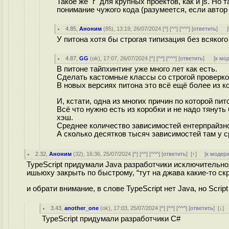
Такое же "г" для крупных проектов, как и js. Но
понимание чужого кода (разумеется, если автор
4.85
,
Аноним
(
85
), 13:19, 26/07/2024 [
^
] [
^^
] [
^^^
] [
ответить
]
[
У питона хотя бы строгая типизация без всякого 
4.87
,
GG
(
ok
), 17:07, 26/07/2024 [
^
] [
^^
] [
^^^
] [
ответить
]
[
к мо
В питоне тайпхинтинг уже много лет как есть.
Сделать кастомные классы со строгой проверк
В новых версиях питона это всё ещё более из к
И, кстати, одна из многих причин по которой 
Всё что нужно есть из коробки и не надо тянут
хэш.
Среднее количество зависимостей ентерпрайзно
А сколько десятков тысяч зависимостей там у с
2.32
,
Аноним
(
32
), 16:36, 25/07/2024 [
^
] [
^^
] [
^^^
] [
ответить
]
[
↑
] [
к модер
TypeScript придумали Java разработчики исключительно 
ишьюху закрыть по быстрому, “тут на джава какие-то с
и обрати внимание, в слове TypeScript нет Java, но Scrip
3.43
,
another_one
(
ok
), 17:03, 25/07/2024 [
^
] [
^^
] [
^^^
] [
ответить
]
[
↓
]
TypeScript придумали разработчики C#