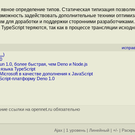
я явное определение типов. Статическая типизация позволя
озможность задействовать дополнительные техники оптимиз
ым для доработки и поддержки сторонними разработчиками.
ypeScript теряются, так как в процессе трансляции исходн
испра
..
)
0
n 1.0, более быстрая, чем Deno и Node.js
языка TypeScript
icrosoft в качестве дополнения к JavaScript
cript-платформу Deno 1.0
ние ссылки на opennet.ru обязательно
Ajax
|
1 уровень
|
Линейный
|
+/-
|
Раскры