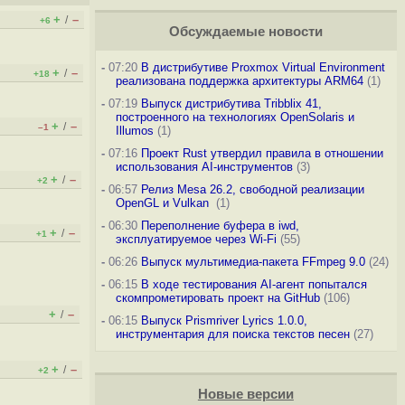
+
–
/
+6
Обсуждаемые новости
-
07:20
В дистрибутиве Proxmox Virtual Environment
+
–
/
+18
реализована поддержка архитектуры ARM64
(1)
-
07:19
Выпуск дистрибутива Tribblix 41,
построенного на технологиях OpenSolaris и
+
–
/
–1
Illumos
(1)
-
07:16
Проект Rust утвердил правила в отношении
использования AI-инструментов
(3)
+
–
/
+2
-
06:57
Релиз Mesa 26.2, свободной реализации
OpenGL и Vulkan
(1)
-
06:30
Переполнение буфера в iwd,
+
–
/
+1
эксплуатируемое через Wi-Fi
(55)
-
06:26
Выпуск мультимедиа-пакета FFmpeg 9.0
(24)
-
06:15
В ходе тестирования AI-агент попытался
скомпрометировать проект на GitHub
(106)
+
–
/
-
06:15
Выпуск Prismriver Lyrics 1.0.0,
инструментария для поиска текстов песен
(27)
+
–
/
+2
Новые версии