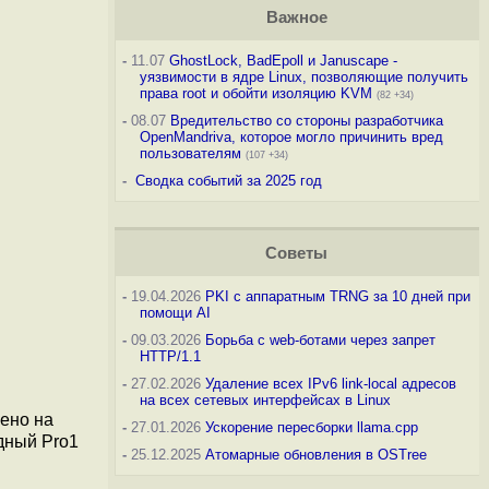
Важное
-
11.07
GhostLock, BadEpoll и Januscape -
уязвимости в ядре Linux, позволяющие получить
права root и обойти изоляцию KVM
(82 +34)
-
08.07
Вредительство со стороны разработчика
OpenMandriva, которое могло причинить вред
пользователям
(107 +34)
-
Сводка событий за 2025 год
Советы
-
19.04.2026
PKI с аппаратным TRNG за 10 дней при
помощи AI
-
09.03.2026
Борьба с web-ботами через запрет
HTTP/1.1
-
27.02.2026
Удаление всех IPv6 link-local адресов
я
на всех сетевых интерфейсах в Linux
ено на
-
27.01.2026
Ускорение пересборки llama.cpp
дный Pro1
-
25.12.2025
Атомарные обновления в OSTree