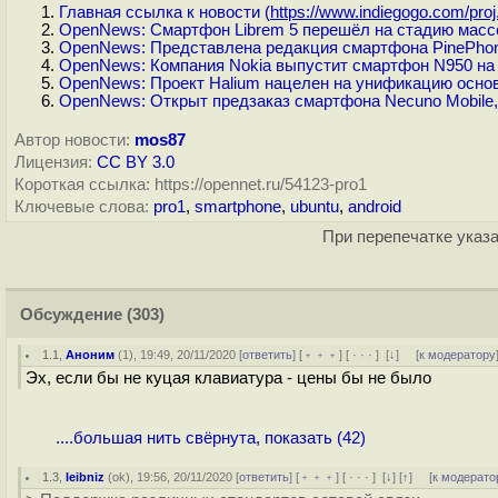
Главная ссылка к новости (
https://www.indiegogo.com/proj.
OpenNews: Смартфон Librem 5 перешёл на стадию масс
OpenNews: Представлена редакция смартфона PinePhon
OpenNews: Компания Nokia выпустит смартфон N950 н
OpenNews: Проект Halium нацелен на унификацию основ
OpenNews: Открыт предзаказ смартфона Necuno Mobile,
Автор новости:
mos87
Лицензия:
CC BY 3.0
Короткая ссылка: https://opennet.ru/54123-pro1
Ключевые слова:
pro1
,
smartphone
,
ubuntu
,
android
При перепечатке указа
Обсуждение
(303)
1.1
,
Аноним
(
1
), 19:49, 20/11/2020 [
ответить
] [
﹢﹢﹢
] [
· · ·
]
[
↓
] [
к модератору
Эх, если бы не куцая клавиатура - цены бы не было
....большая нить свёрнута, показать (42)
1.3
,
leibniz
(
ok
), 19:56, 20/11/2020 [
ответить
] [
﹢﹢﹢
] [
· · ·
]
[
↓
] [
↑
] [
к модерато