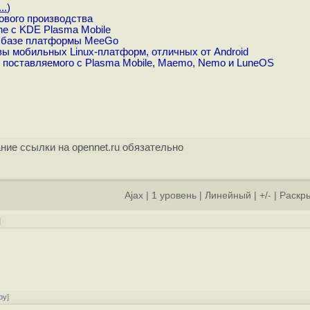
..
)
ового производства
e с KDE Plasma Mobile
а базе платформы MeeGo
ы мобильных Linux-платформ, отличных от Android
 поставляемого с Plasma Mobile, Maemo, Nemo и LuneOS
ние ссылки на opennet.ru обязательно
Ajax
|
1 уровень
|
Линейный
|
+/-
|
Раскры
]
ру
]