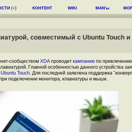
ОСТИ
(
+
)
КОНТЕНТ
WIKI
MAN'ы
ФО
иатурой, совместимый с Ubuntu Touch и
ернет-сообществом
XDA
проводит
кампанию
по привлечению
клавиатурой. Главной особенностью данного устройства за
о
Ubuntu Touch
. Для последней заявлена поддержка "конверг
 при подключении монитора, клавиатуры и мыши.