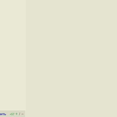
+
–
вить
/
+57