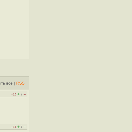
ть всё
|
RSS
+
–
/
–15
+
–
/
–11