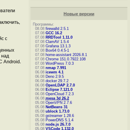
ователи
Новые версии
аключить,
Программы:
08.08
firewalld 2.5.1
07.08
GCC 16.2
07.08
RRDTool 1.11.0
йс с
07.08
ClamAV 1.5.4
07.08
Grafana 13.1.3
ценных
07.08
Box64 0.4.5-1
07.08
home-assistant 2026.8.1
 над
07.08
Chrome 151.0.7922.108
 Android.
07.08
WordPress 7.0.3
07.08
nmap 7.991
06.08
icewm 4.1
06.08
Deno 2.9.5
06.08
docker 29.7.2
06.08
OpenLDAP 2.7.0
06.08
Eclipse 7.121.0
06.08
OpenCloud 7.2.3
06.08
mesa 3d 26.2
05.08
OpenVPN 2.7.6
05.08
NetBeans 31
05.08
ublock 1.73.0
05.08
gstreamer 1.28.6
05.08
PowerDNS 5.1.4
05.08
node.js 26.7.0
05.08
VSCode 1.132.0