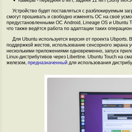
Камеры - передняя 8 МП, задняя 12 МП (Sony IMX36
Устройство будет поставляться с разблокируемым заг
смогут прошивать и свободно изменять ОС на своё усмо
предустановленными ОС Android, Lineage OS и Ubuntu 
что также ведётся работа по адаптации таких операционн
Для Ubuntu используется версия от проекта Ubports.
поддержкой жестов, использование сенсорного экрана у
несколькими приложениями одновременно, запуск прило
Linux-дистрибутивов через Libertine. Ubuntu Touch на с
железом,
предназначенный
для использования дистрибу