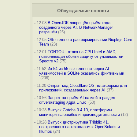
Обсуждаемые новости
-
12:08
В OpenJDK запрещён приём кода,
созданного через AI. В NetworkManager
разрешён
(25)
-
12:05
Объявлено о расформировании Nixpkgs Core
Team
(23)
-
12:01
TONTOU - атака на CPU Intel и AMD,
позволяющая обойти защиту от уязвимостей
Spectre v2
(75)
-
11:52
Из 54 из 55 выявленных через AI
уязвимостей в SQLite оказались фиктивными
(208)
-
11:20
Открыт код Cloudflare OS, платформы для
приложений, создаваемых через AI
(37)
-
10:56
Запрет на приём AI-патчей в раздел
drivers/staging ядра Linux
(50)
-
10:28
Выпуск Gotcha 0.4.10, платформы
мониторинга ошибок и производительности
(12)
-
10:28
Выпуск дистрибутива Tribblix 41,
построенного на технологиях OpenSolaris и
Illumos
(24)