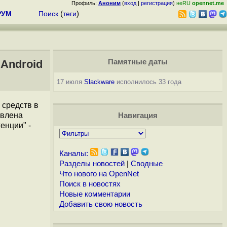
Профиль:
Аноним
(
вход
|
регистрация
)
неRU
opennet.me
РУМ
Поиск
(
теги
)
 Android
Памятные даты
17 июля
Slackware
исполнилось 33 года
 средств в
явлена
Навигация
енции" -
Каналы:
Разделы новостей
|
Сводные
Что нового на OpenNet
Поиск в новостях
Новые комментарии
Добавить свою новость