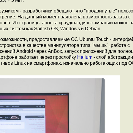
3) + 5 МП.
рузчиком - разработчики обещают, что "продвинутые" польз
трение. На данный момент заявлена возможность заказа с
Touch. Из страницы анонса краудфандинг-кампании можно з
ых систем как Sailfish OS, Windows и Debian.
 Возможности, предоставляемые ОС Ubuntu Touch - интерфе
стройства в качестве манипулятора типа "мышь", работа с
жений Android через AnBox, запуск приложений для полно
мартфоне работает через прослойку
Halium
- слой абстракции
тивов Linux на смартфонах, изначально работающих под ОС