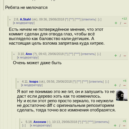
Ребята не мелочатся
+12
2.8
,
A.Stahl
(
ok
), 09:36, 29/06/2018 [
^
] [
^^
] [
^^^
] [
ответить
]
[
↓
]
+
–
[
к модератору
]
/
Есть ничем не потверждённое мнение, что этот
коммит сделан для отвода глаз, чтобы всё
выглядело как баловство кали-детишек. А
настоящая цель взлома запрятана куда хитрее.
3.10
,
Ano
(
?
), 09:43, 29/06/2018 [
^
] [
^^
] [
^^^
] [
ответить
]
[
↓
]
+
–
/
[
к модератору
]
Очень может даже быть
+5
4.11
,
kvaps
(
ok
), 09:56, 29/06/2018 [
^
] [
^^
] [
^^^
] [
ответить
]
[
↓
]
+
–
[
к модератору
]
/
Я вот не понимаю это же гит, он и запушить то не
даст если дерево хоть как то изменилось.
Ну и если этот репо просто зеркало, то неужели
не достаточно diff с оригинальным репозиторием
сделать, тогда точно все изменения отобразятся.
+5
5.18
,
Аноним
(
-
), 10:13, 29/06/2018 [
^
] [
^^
] [
^^^
] [
ответить
]
+
–
[
↓
] [
к модератору
]
/