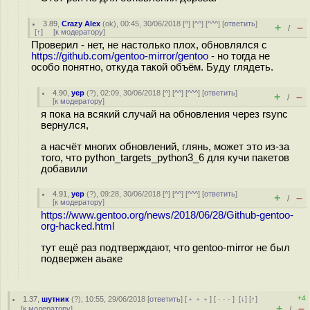
3.89
,
Crazy Alex
(
ok
), 00:45, 30/06/2018 [
^
] [
^^
] [
^^^
] [
ответить
]
+
–
/
[
↑
] [
к модератору
]
Проверил - нет, не настолько плох, обновлялся с
https://github.com/gentoo-mirror/gentoo
- но тогда не
особо понятно, откуда такой объём. Буду глядеть.
4.90
,
yep
(
?
), 02:09, 30/06/2018 [
^
] [
^^
] [
^^^
] [
ответить
]
+
–
/
[
к модератору
]
я пока на всякий случай на обновления через rsync
вернулся,
а насчёт многих обновлений, глянь, может это из-за
того, что python_targets_python3_6 для кучи пакетов
добавили
4.91
,
yep
(
?
), 09:28, 30/06/2018 [
^
] [
^^
] [
^^^
] [
ответить
]
+
–
/
[
к модератору
]
https://www.gentoo.org/news/2018/06/28/Github-gentoo-
org-hacked.html
тут ещё раз подтверждают, что gentoo-mirror не был
подвержен аьаке
+4
1.37
,
шутник
(
?
), 10:55, 29/06/2018 [
ответить
] [
﹢﹢﹢
] [
· · ·
]
[
↓
] [
↑
]
+
–
[
к модератору
]
/