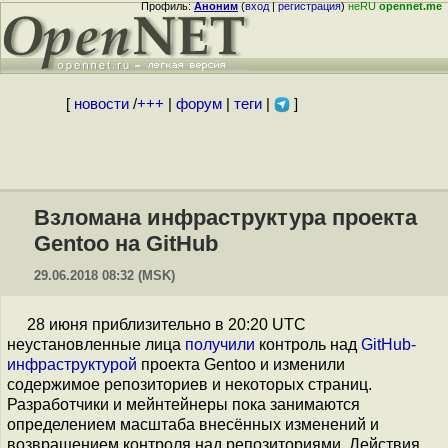
Профиль:
Аноним
(
вход
|
регистрация
)
неRU
opennet.me
[
новости
/
+++
|
форум
|
теги
|
]
Взломана инфраструктура проекта
Gentoo на GitHub
29.06.2018 08:32 (MSK)
28 июня приблизительно в 20:20 UTC
неустановленные лица
получили
контроль над
GitHub-
инфраструктурой
проекта Gentoo и изменили
содержимое репозиториев и некоторых страниц.
Разработчики и мейнтейнеры пока занимаются
определением масштаба внесённых изменений и
возвращением контроля над репозиториями. Действия