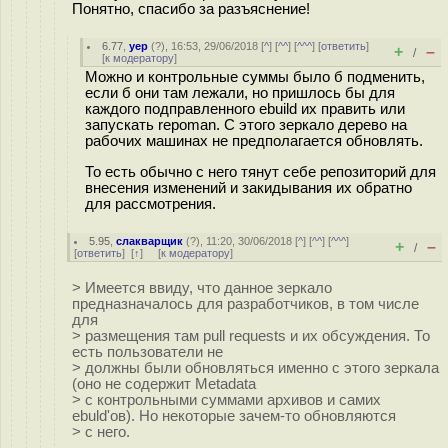
Понятно, спасибо за разъяснение!
6.77
,
yep
(
?
), 16:53, 29/06/2018 [
^
] [
^^
] [
^^^
] [
ответить
]
+
–
/
[
к модератору
]
Можно и контрольные суммы было б подменить,
если б они там лежали, но пришлось бы для
каждого подправленного ebuild их править или
запускать repoman. С этого зеркало дерево на
рабочих машинах не предполагается обновлять.
То есть обычно с него тянут себе репозиторий для
внесения изменений и закидывания их обратно
для рассмотрения.
5.95
,
слакварщик
(
?
), 11:20, 30/06/2018 [
^
] [
^^
] [
^^^
]
+
–
/
[
ответить
]
[
↑
] [
к модератору
]
> Имеется ввиду, что данное зеркало
предназначалось для разработчиков, в том числе
для
> размещения там pull requests и их обсуждения. То
есть пользователи не
> должны были обновляться именно с этого зеркала
(оно не содержит Metadata
> с контрольными суммами архивов и самих
ebuld'ов). Но некоторые зачем-то обновляются
> с него.