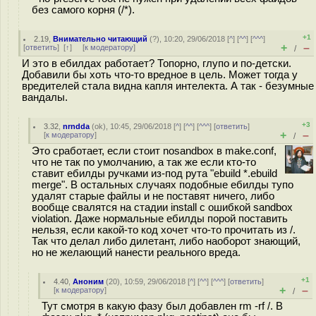
без самого корня (/*).
+1
2.19
,
Внимательно читающий
(
?
), 10:20, 29/06/2018 [
^
] [
^^
] [
^^^
]
+
–
[
ответить
]
[
↑
] [
к модератору
]
/
И это в ебилдах работает? Топорно, глупо и по-детски.
Добавили бы хоть что-то вредное в цель. Может тогда у
вредителей стала видна капля интелекта. А так - безумные
вандалы.
+3
3.32
,
nrndda
(
ok
), 10:45, 29/06/2018 [
^
] [
^^
] [
^^^
] [
ответить
]
+
–
[
к модератору
]
/
Это сработает, если стоит nosandbox в make.conf,
что не так по умолчанию, а так же если кто-то
ставит ебилды ручками из-под рута "ebuild *.ebuild
merge". В остальных случаях подобные ебилды тупо
удалят старые файлы и не поставят ничего, либо
вообще свалятся на стадии install с ошибкой sandbox
violation. Даже нормальные ебилды порой поставить
нельзя, если какой-то код хочет что-то прочитать из /.
Так что делал либо дилетант, либо наоборот знающий,
но не желающий нанести реального вреда.
+1
4.40
,
Аноним
(
20
), 10:59, 29/06/2018 [
^
] [
^^
] [
^^^
] [
ответить
]
+
–
[
к модератору
]
/
Тут смотря в какую фазу был добавлен rm -rf /. В