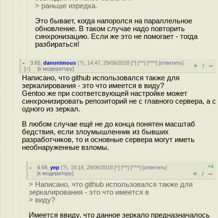
> раньше изредка.
Это бывает, когда напоролся на параллельное
обновление. В таком случае надо повторить
синхронизацию. Если же это не помогает - тогда
разбираться!
3.65
,
danonimous
(
?
), 14:47, 29/06/2018 [
^
] [
^^
] [
^^^
] [
ответить
]
+
–
/
[
↑
] [
к модератору
]
Написано, что github использовался также для
зеркалирования - это что имеется в виду?
Gentoo же при соответсвующей настройке может
синхронизировать репозиторий не с главного сервера, а с
одного из зеркал.
В любом случае ещё не до конца понятен масштаб
бедствия, если злоумышленник из бывших
разработчиков, то и основные сервера могут иметь
необнаруженные взломы.
+4
4.69
,
yep
(
?
), 15:18, 29/06/2018 [
^
] [
^^
] [
^^^
] [
ответить
]
+
–
[
к модератору
]
/
> Написано, что github использовался также для
зеркалирования - это что имеется в
> виду?
Имеется ввиду, что данное зеркало предназначалось