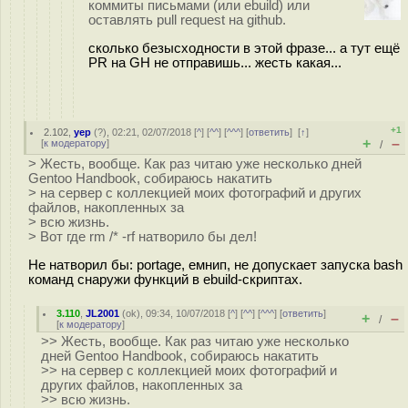
коммиты письмами (или ebuild) или
оставлять pull request на github.
сколько безысходности в этой фразе... а тут ещё
PR на GH не отправишь... жесть какая...
+1
2.102
,
yep
(
?
), 02:21, 02/07/2018 [
^
] [
^^
] [
^^^
] [
ответить
]
[
↑
]
+
–
[
к модератору
]
/
> Жесть, вообще. Как раз читаю уже несколько дней
Gentoo Handbook, собираюсь накатить
> на сервер с коллекцией моих фотографий и других
файлов, накопленных за
> всю жизнь.
> Вот где rm /* -rf натворило бы дел!
Не натворил бы: portage, емнип, не допускает запуска bash
команд снаружи функций в ebuild-скриптах.
3.110
,
JL2001
(
ok
), 09:34, 10/07/2018 [
^
] [
^^
] [
^^^
] [
ответить
]
+
–
/
[
к модератору
]
>> Жесть, вообще. Как раз читаю уже несколько
дней Gentoo Handbook, собираюсь накатить
>> на сервер с коллекцией моих фотографий и
других файлов, накопленных за
>> всю жизнь.