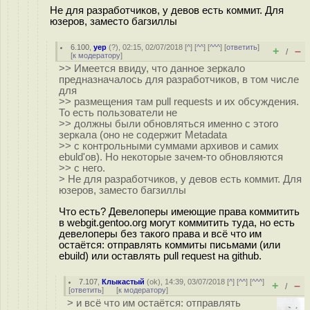
Не для разработчиков, у девов есть коммит. Для
юзеров, заместо багзиллы
6.100
,
yep
(
?
), 02:15, 02/07/2018 [
^
] [
^^
] [
^^^
] [
ответить
]
+
–
/
[
к модератору
]
>> Имеется ввиду, что данное зеркало
предназначалось для разработчиков, в том числе
для
>> размещения там pull requests и их обсуждения.
То есть пользователи не
>> должны были обновляться именно с этого
зеркала (оно не содержит Metadata
>> с контрольными суммами архивов и самих
ebuld'ов). Но некоторые зачем-то обновляются
>> с него.
> Не для разработчиков, у девов есть коммит. Для
юзеров, заместо багзиллы
Что есть? Девелоперы имеющие права коммитить
в webgit.gentoo.org могут коммитить туда, но есть
девелоперы без такого права и всё что им
остаётся: отправлять коммиты письмами (или
ebuild) или оставлять pull request на github.
7.107
,
Клыкастый
(
ok
), 14:39, 03/07/2018 [
^
] [
^^
] [
^^^
]
+
–
/
[
ответить
]
[
к модератору
]
> и всё что им остаётся: отправлять