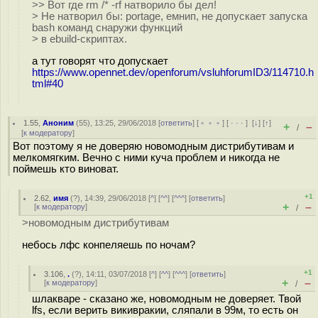
>> Вот где rm /* -rf натворило бы дел!
> Не натворил бы: portage, емнип, не допускает запуска
bash команд снаружи функций
> в ebuild-скриптах.
а тут говорят что допускает
https://www.opennet.dev/openforum/vsluhforumID3/114710.h
tml#40
1.55
,
Аноним
(
55
), 13:25, 29/06/2018 [
ответить
] [
﹢﹢﹢
] [
· · ·
]
[
↓
] [
↑
]
+
–
/
[
к модератору
]
Вот поэтому я не доверяю новомодным дистрибутивам и
мелкомягким. Вечно с ними куча проблем и никогда не
поймешь кто виноват.
+1
2.62
,
имя
(
?
), 14:39, 29/06/2018 [
^
] [
^^
] [
^^^
] [
ответить
]
+
–
[
к модератору
]
/
>новомодным дистрибутивам
небось лфс конпеляешь по ночам?
+1
3.106
,
.
(
?
), 14:11, 03/07/2018 [
^
] [
^^
] [
^^^
] [
ответить
]
+
–
[
к модератору
]
/
шлакваре - сказано же, новомодным не доверяет. Твой
lfs, если верить викивракии, сляпали в 99м, то есть он