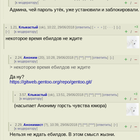
+
–
[
к модератору
]
/
Админа, чей пароль утёк, уже установили и заблокировали.
+3
1.21
,
Клыкастый
(
ok
), 10:22, 29/06/2018 [
ответить
] [
﹢﹢﹢
] [
· · ·
]
[
↓
]
+
–
[
↑
] [
к модератору
]
/
некоторое время ебилдов не ждите
2.24
,
Аноним
(
20
), 10:28, 29/06/2018 [
^
] [
^^
] [
^^^
] [
ответить
]
[
↓
]
+
–
/
[
к модератору
]
> некоторое время ебилдов не ждите
Да ну?
https://gitweb.gentoo.org/repo/gentoo.git/
+3
3.57
,
Клыкастый
(
ok
), 13:51, 29/06/2018 [
^
] [
^^
] [
^^^
] [
ответить
]
+
–
[
к модератору
]
/
(насыпает Анониму горсть чувства юмора)
2.29
,
Анонимист
(
?
), 10:39, 29/06/2018 [
^
] [
^^
] [
^^^
] [
ответить
]
[
↑
]
+
–
/
[
к модератору
]
Нельзя не ждать ебилдов. В этом смысл жызни.