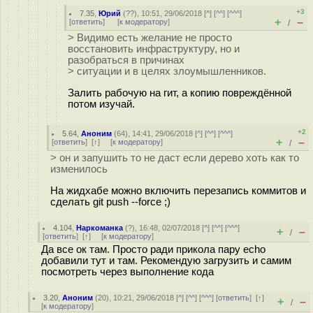
+3
7.35
,
Юрий
(
??
), 10:51, 29/06/2018 [
^
] [
^^
] [
^^^
]
+
–
[
ответить
]
[
к модератору
]
/
> Видимо есть желание не просто
восстановить инфраструктуру, но и
разобраться в причинах
> ситуации и в целях злоумышленников.
Залить рабочую на гит, а копию повреждённой
потом изучай.
+2
5.64
,
Аноним
(
64
), 14:41, 29/06/2018 [
^
] [
^^
] [
^^^
]
+
–
[
ответить
]
[
↑
] [
к модератору
]
/
> он и запушить то не даст если дерево хоть как то
изменилось
На жидхабе можно включить перезапись коммитов и
сделать git push --force ;)
4.104
,
Наркоманка
(
?
), 16:48, 02/07/2018 [
^
] [
^^
] [
^^^
]
+
–
/
[
ответить
]
[
↑
] [
к модератору
]
Да все ок там. Просто ради прикола пару echo
добавили тут и там. Рекомендую загрузить и самим
посмотреть через выполнение кода
3.20
,
Аноним
(
20
), 10:21, 29/06/2018 [
^
] [
^^
] [
^^^
] [
ответить
]
[
↑
]
+
–
/
[
к модератору
]