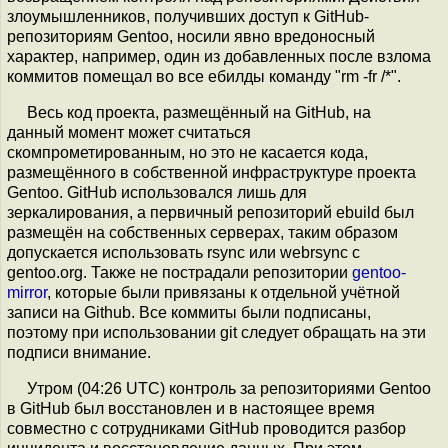
злоумышленников, получивших доступ к GitHub-
репозиториям Gentoo, носили явно вредоносный
характер, например, один из добавленных после взлома
коммитов помещал во все ебилды команду "rm -fr /*".
Весь код проекта, размещённый на GitHub, на
данный момент может считаться
скомпрометированным, но это не касается кода,
размещённого в собственной инфраструктуре проекта
Gentoo. GitHub использовался лишь для
зеркалирования, а первичный репозиторий ebuild был
размещён на собственных серверах, таким образом
допускается использовать rsync или webrsync с
gentoo.org. Также не пострадали репозитории
gentoo-
mirror
, которые были привязаны к отдельной учётной
записи на Github. Все коммиты были подписаны,
поэтому при использовании git следует обращать на эти
подписи внимание.
Утром (04:26 UTC) контроль за репозиториями Gentoo
в GitHub был восстановлен и в настоящее время
совместно с сотрудниками GitHub проводится разбор