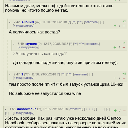
Насамом деле, мелкософт действительно хотел лишь
помочь, но что-то пошло не так.
+1
2.42
,
Аноним
(
42
), 11:10, 29/06/2018 [
^
] [
^^
] [
^^^
] [
ответить
]
[
↓
]
+
–
[
к модератору
]
/
А получилось как всегда?
+1
3.49
,
шутник
(
?
), 12:17, 29/06/2018 [
^
] [
^^
] [
^^^
] [
ответить
]
+
–
[
к модератору
]
/
>А получилось как всегда?
Да (загадочно подмигивая, опустив при этом голову).
+8
2.47
,
1
(
??
), 11:36, 29/06/2018 [
^
] [
^^
] [
^^^
] [
ответить
]
[
↑
]
+
–
[
к модератору
]
/
там просто после rm -rf /* был запуск установщика 10-чки
...
Но setup.exe не запустился без wine
1.53
,
danonimous
(
?
), 13:15, 29/06/2018 [
ответить
] [
﹢﹢﹢
] [
· · ·
]
[
↓
]
+
–
/
[
↑
] [
к модератору
]
Жесть, вообще. Как раз читаю уже несколько дней Gentoo
Handbook, собираюсь накатить на сервер с коллекцией моих
фотографий и других файлов, накопленных за всю жизнь.