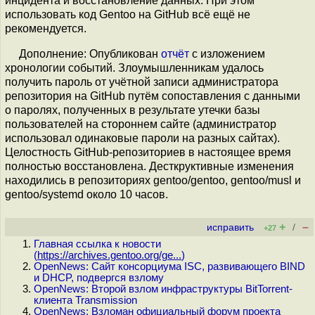
инцидента и восстановление данных. При этом
использовать код Gentoo на GitHub всё ещё не
рекомендуется.
Дополнение: Опубликован
отчёт
с изложением
хронологии событий. Злоумышленникам удалось
получить пароль от учётной записи администратора
репозитория на GitHub путём сопоставления с данными
о паролях, полученных в результате утечки базы
пользователей на стороннем сайте (администратор
использовал одинаковые пароли на разных сайтах).
Целостность GitHub-репозиториев в настоящее время
полностью восстановлена. Десткруктивные изменения
находились в репозиториях gentoo/gentoo, gentoo/musl и
gentoo/systemd около 10 часов.
+
–
исправить
/
+27
Главная ссылка к новости
(
https://archives.gentoo.org/ge...
)
OpenNews: Сайт консорциума ISC, развивающего BIND
и DHCP, подвергся взлому
OpenNews: Второй взлом инфраструктуры BitTorrent-
клиента Transmission
OpenNews: Взломан официальный форум проекта