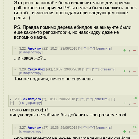
Эта репа на гитхабе была исключительно для приёма
pull-реквестов, причем PR-ы нельзя было мержить через
гитхаб - изменения пропадали при следующем синке
репы. :)
PS. Правда помимо дерева ебилдов на аккаунте были
еще какие-то репозитории, но навскидку даже не
вспомню какие.
3.22
,
Аноним
(
22
), 10:24, 29/06/2018 [
^
] [
^^
] [
^^^
] [
ответить
]
+
–
/
[
к модератору
]
...и какая же?...
3.28
,
Crazy Alex
(
ok
), 10:37, 29/06/2018 [
^
] [
^^
] [
^^^
] [
ответить
]
+
–
/
[
к модератору
]
Там же подписи, ничего не спрячешь
+8
2.15
,
dksbmjdrh
(
?
), 10:08, 29/06/2018 [
^
] [
^^
] [
^^^
] [
ответить
]
[
↓
]
+
–
[
↑
] [
к модератору
]
/
точно микрософт!
линуксоиды не забыли бы добавить --no-preserve-root
+4
3.27
,
Аноним
(
27
), 10:36, 29/06/2018 [
^
] [
^^
] [
^^^
] [
ответить
]
+
–
[
к модератору
]
/
--no-preserve-root не нужен при удалении всех файдов