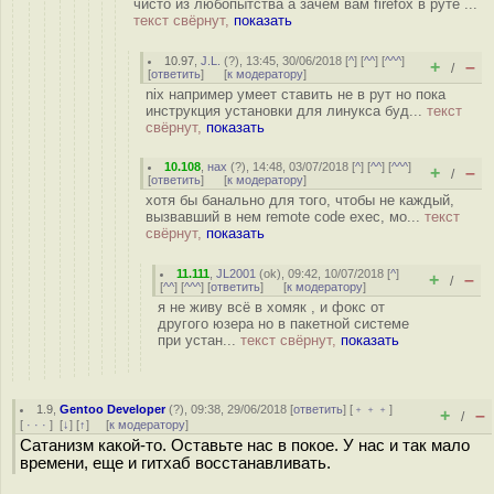
чисто из любопытства а зачем вам firefox в руте ...
текст свёрнут,
показать
10.97
,
J.L.
(
?
), 13:45, 30/06/2018 [
^
] [
^^
] [
^^^
]
+
–
/
[
ответить
]
[
к модератору
]
nix например умеет ставить не в рут но пока
инструкция установки для линукса буд...
текст
свёрнут,
показать
10.108
,
нах
(
?
), 14:48, 03/07/2018 [
^
] [
^^
] [
^^^
]
+
–
/
[
ответить
]
[
к модератору
]
хотя бы банально для того, чтобы не каждый,
вызвавший в нем remote code exec, мо...
текст
свёрнут,
показать
11.111
,
JL2001
(
ok
), 09:42, 10/07/2018 [
^
]
+
–
/
[
^^
] [
^^^
] [
ответить
]
[
к модератору
]
я не живу всё в хомяк , и фокс от
другого юзера но в пакетной системе
при устан...
текст свёрнут,
показать
1.9
,
Gentoo Developer
(
?
), 09:38, 29/06/2018 [
ответить
] [
﹢﹢﹢
]
+
–
/
[
· · ·
]
[
↓
] [
↑
] [
к модератору
]
Сатанизм какой-то. Оставьте нас в покое. У нас и так мало
времени, еще и гитхаб восстанавливать.