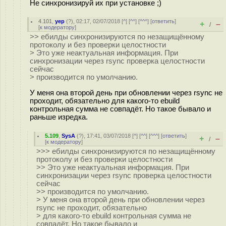
Не синхронизируй их при установке ;)
4.101
,
yep
(
?
), 02:17, 02/07/2018 [
^
] [
^^
] [
^^^
] [
ответить
]
+
–
/
[
к модератору
]
>> ебилды синхронизируются по незащищённому
протоколу и без проверки целостности
> Это уже неактуальная информация. При
синхронизации через rsync проверка целостности
сейчас
> производится по умолчанию.
У меня она второй день при обновлении через rsync не
проходит, обязательно для какого-то ebuild
контрольная сумма не совпадёт. Но такое бывало и
раньше изредка.
5.109
,
SysA
(
?
), 17:41, 03/07/2018 [
^
] [
^^
] [
^^^
] [
ответить
]
+
–
/
[
к модератору
]
>>> ебилды синхронизируются по незащищённому
протоколу и без проверки целостности
>> Это уже неактуальная информация. При
синхронизации через rsync проверка целостности
сейчас
>> производится по умолчанию.
> У меня она второй день при обновлении через
rsync не проходит, обязательно
> для какого-то ebuild контрольная сумма не
совпадёт. Но такое бывало и