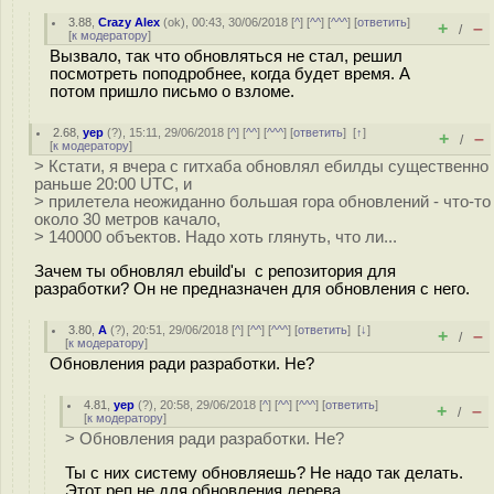
3.88
,
Crazy Alex
(
ok
), 00:43, 30/06/2018 [
^
] [
^^
] [
^^^
] [
ответить
]
+
–
/
[
к модератору
]
Вызвало, так что обновляться не стал, решил
посмотреть поподробнее, когда будет время. А
потом пришло письмо о взломе.
2.68
,
yep
(
?
), 15:11, 29/06/2018 [
^
] [
^^
] [
^^^
] [
ответить
]
[
↑
]
+
–
/
[
к модератору
]
> Кстати, я вчера с гитхаба обновлял ебилды существенно
раньше 20:00 UTC, и
> прилетела неожиданно большая гора обновлений - что-то
около 30 метров качало,
> 140000 объектов. Надо хоть глянуть, что ли...
Зачем ты обновлял ebuild'ы c репозитория для
разработки? Он не предназначен для обновления с него.
3.80
,
A
(
?
), 20:51, 29/06/2018 [
^
] [
^^
] [
^^^
] [
ответить
]
[
↓
]
+
–
/
[
к модератору
]
Обновления ради разработки. Не?
4.81
,
yep
(
?
), 20:58, 29/06/2018 [
^
] [
^^
] [
^^^
] [
ответить
]
+
–
/
[
к модератору
]
> Обновления ради разработки. Не?
Ты с них систему обновляешь? Не надо так делать.
Этот реп не для обновления дерева.