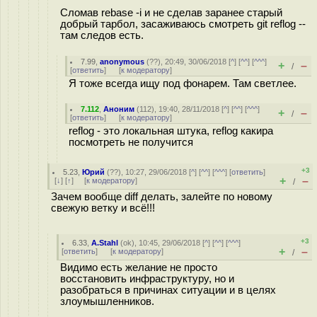
Сломав rebase -i и не сделав заранее старый
добрый тарбол, засаживаюсь смотреть git reflog --
там следов есть.
7.99
,
anonymous
(
??
), 20:49, 30/06/2018 [
^
] [
^^
] [
^^^
]
+
–
/
[
ответить
]
[
к модератору
]
Я тоже всегда ищу под фонарем. Там светлее.
7.112
,
Аноним
(
112
), 19:40, 28/11/2018 [
^
] [
^^
] [
^^^
]
+
–
/
[
ответить
]
[
к модератору
]
reflog - это локальная штука, reflog какира
посмотреть не получится
+3
5.23
,
Юрий
(
??
), 10:27, 29/06/2018 [
^
] [
^^
] [
^^^
] [
ответить
]
+
–
[
↓
] [
↑
] [
к модератору
]
/
Зачем вообще diff делать, залейте по новому
свежую ветку и всё!!!
+3
6.33
,
A.Stahl
(
ok
), 10:45, 29/06/2018 [
^
] [
^^
] [
^^^
]
+
–
[
ответить
]
[
к модератору
]
/
Видимо есть желание не просто
восстановить инфраструктуру, но и
разобраться в причинах ситуации и в целях
злоумышленников.