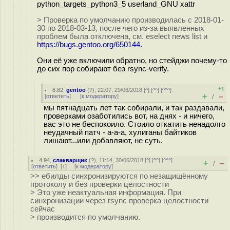
python_targets_python3_5 userland_GNU xattr
> Проверка по умолчанию производилась с 2018-01-
30 по 2018-03-13, после чего из-за выявленных
проблем была отключена, см. eselect news list и
https://bugs.gentoo.org/650144.
Они её уже включили обратно, но стейджи почему-то
до сих пор собирают без rsync-verify.
+1
6.82
,
gentoo
(
?
), 22:07, 29/06/2018 [
^
] [
^^
] [
^^^
]
+
–
[
ответить
]
[
к модератору
]
/
мы пятнадцать лет так собирали, и так раздавали,
проверками озаботились вот, на днях - и ничего,
вас это не беспокоило. Стоило откатить ненадолго
неудачный патч - а-а-а, хулиганы байтиков
лишают...или добавляют, не суть.
4.94
,
слакварщик
(
?
), 11:14, 30/06/2018 [
^
] [
^^
] [
^^^
]
+
–
/
[
ответить
]
[
↑
] [
к модератору
]
>> ебилды синхронизируются по незащищённому
протоколу и без проверки целостности
> Это уже неактуальная информация. При
синхронизации через rsync проверка целостности
сейчас
> производится по умолчанию.