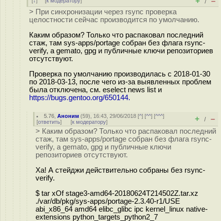
+
–
[
↓
] [
к модератору
]
/
> При синхронизации через rsync проверка
целостности сейчас производится по умолчанию.
Каким образом? Только что распаковал последний
стаж, там sys-apps/portage собран без флага rsync-
verify, а gemato, gpg и публичные ключи репозиториев
отсутствуют.
Проверка по умолчанию производилась с 2018-01-30
по 2018-03-13, после чего из-за выявленных проблем
была отключена, см. eselect news list и
https://bugs.gentoo.org/650144.
5.76
,
Аноним
(
59
), 16:43, 29/06/2018 [
^
] [
^^
] [
^^^
]
+
–
/
[
ответить
]
[
к модератору
]
> Каким образом? Только что распаковал последний
стаж, там sys-apps/portage собран без флага rsync-
verify, а gemato, gpg и публичные ключи
репозиториев отсутствуют.
Ха! А стейджи действительно собраны без rsync-
verify.
$ tar xOf stage3-amd64-20180624T214502Z.tar.xz
./var/db/pkg/sys-apps/portage-2.3.40-r1/USE
abi_x86_64 amd64 elibc_glibc ipc kernel_linux native-
extensions python_targets_python2_7