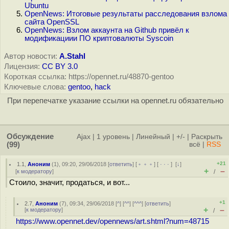
Ubuntu
OpenNews: Итоговые результаты расследования взлома
сайта OpenSSL
OpenNews: Взлом аккаунта на Github привёл к
модификациии ПО криптовалюты Syscoin
Автор новости:
A.Stahl
Лицензия:
CC BY 3.0
Короткая ссылка: https://opennet.ru/48870-gentoo
Ключевые слова:
gentoo
,
hack
При перепечатке указание ссылки на opennet.ru обязательно
Обсуждение
Ajax
|
1 уровень
|
Линейный
|
+/-
|
Раскрыть
(99)
всё
|
RSS
+21
1.1
,
Аноним
(
1
), 09:20, 29/06/2018 [
ответить
] [
﹢﹢﹢
] [
· · ·
]
[
↓
]
+
–
[
к модератору
]
/
Стоило, значит, продаться, и вот...
+1
2.7
,
Аноним
(
7
), 09:34, 29/06/2018 [
^
] [
^^
] [
^^^
] [
ответить
]
+
–
[
к модератору
]
/
https://www.opennet.dev/opennews/art.shtml?num=48715