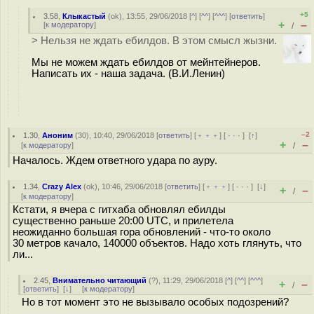
+5
3.58
,
Клыкастый
(
ok
), 13:55, 29/06/2018 [
^
] [
^^
] [
^^^
] [
ответить
]
+
–
[
к модератору
]
/
> Нельзя не ждать ебилдов. В этом смысл жызни.
Мы не можем ждать ебилдов от мейнтейнеров.
Написать их - наша задача. (В.И.Ленин)
–2
1.30
,
Аноним
(
30
), 10:40, 29/06/2018 [
ответить
] [
﹢﹢﹢
] [
· · ·
]
[
↑
]
+
–
[
к модератору
]
/
Началось. Ждем ответного удара по ауру.
1.34
,
Crazy Alex
(
ok
), 10:46, 29/06/2018 [
ответить
] [
﹢﹢﹢
] [
· · ·
]
[
↓
]
+
–
/
[
к модератору
]
Кстати, я вчера с гитхаба обновлял ебилды
существенно раньше 20:00 UTC, и прилетела
неожиданно большая гора обновлений - что-то около
30 метров качало, 140000 объектов. Надо хоть глянуть, что
ли...
2.45
,
Внимательно читающий
(
?
), 11:29, 29/06/2018 [
^
] [
^^
] [
^^^
]
+
–
/
[
ответить
]
[
↓
] [
к модератору
]
Но в тот момент это не вызывало особых подозрений?