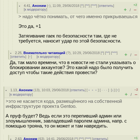
+2
4.41
,
Аноним
(
-
), 11:09, 29/06/2018 [
^
] [
^^
] [
^^^
] [
ответить
]
+
–
[
к модератору
]
/
> надо чётко понимать, от чего именно прикрываешься
Это да, +1
Затягивание гаек по безопасности там, где не
требуется, наносит удар по этой безопасности.
2.25
,
Внимательно читающий
(
?
), 10:29, 29/06/2018 [
^
] [
^^
] [
^^^
]
+
–
/
[
ответить
]
[
↑
] [
к модератору
]
Да, так мало времени, что в новости не стали указывать о
блокировании аккаунтов? Это какой надо было получить
доступ чтобы такие действия провести?
–2
1.13
,
Аноним
(
13
), 10:03, 29/06/2018 [
ответить
] [
﹢﹢﹢
] [
· · ·
]
[
↓
] [
↑
]
+
–
[
к модератору
]
/
>это не касается кода, размещённого на собственной
инфраструктуре проекта Gentoo.
А пруф будет? Ведь если это перепивший админ или
злоумышленник, завладевший паролем админа, напр. с
помощью трояна, то он может и там навредить.
+1
2.63
,
Аноним
(
63
), 14:41, 29/06/2018 [
^
] [
^^
] [
^^^
] [
ответить
]