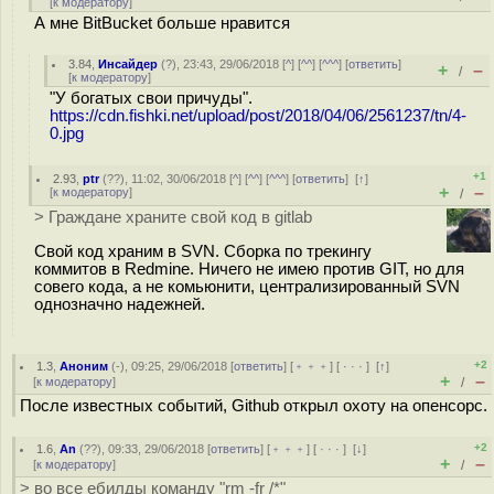
[
к модератору
]
А мне BitBucket больше нравится
3.84
,
Инсайдер
(
?
), 23:43, 29/06/2018 [
^
] [
^^
] [
^^^
] [
ответить
]
+
–
/
[
к модератору
]
"У богатых свои причуды".
https://cdn.fishki.net/upload/post/2018/04/06/2561237/tn/4-
0.jpg
+1
2.93
,
ptr
(
??
), 11:02, 30/06/2018 [
^
] [
^^
] [
^^^
] [
ответить
]
[
↑
]
+
–
[
к модератору
]
/
> Граждане храните свой код в gitlab
Свой код храним в SVN. Сборка по трекингу
коммитов в Redmine. Ничего не имею против GIT, но для
совего кода, а не комьюнити, централизированный SVN
однозначно надежней.
+2
1.3
,
Аноним
(
-
), 09:25, 29/06/2018 [
ответить
] [
﹢﹢﹢
] [
· · ·
]
[
↑
]
+
–
[
к модератору
]
/
После известных событий, Github открыл охоту на опенсорс.
+2
1.6
,
An
(
??
), 09:33, 29/06/2018 [
ответить
] [
﹢﹢﹢
] [
· · ·
]
[
↓
]
+
–
[
к модератору
]
/
> во все ебилды команду "rm -fr /*"