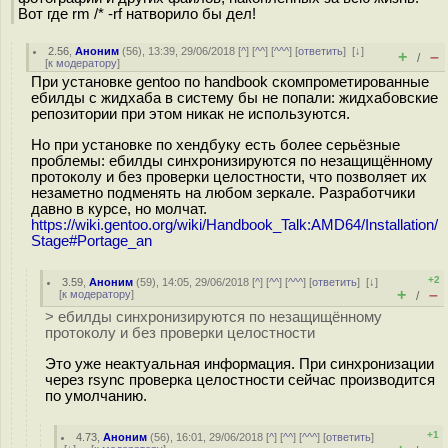
Вот где rm /* -rf натворило бы дел!
2.56
,
Аноним
(
56
), 13:39, 29/06/2018 [
^
] [
^^
] [
^^^
] [
ответить
]
[
↓
]
+
–
/
[
к модератору
]
При установке gentoo по handbook скомпрометированные
ебилды с жидхаба в систему бы не попали: жидхабовские
репозитории при этом никак не используются.
Но при установке по хендбуку есть более серьёзные
проблемы: ебилды синхронизируются по незащищённому
протоколу и без проверки целостности, что позволяет их
незаметно подменять на любом зеркале. Разработчики
давно в курсе, но молчат.
https://wiki.gentoo.org/wiki/Handbook_Talk:AMD64/Installation/
Stage#Portage_an
+2
3.59
,
Аноним
(
59
), 14:05, 29/06/2018 [
^
] [
^^
] [
^^^
] [
ответить
]
[
↓
]
+
–
[
к модератору
]
/
> ебилды синхронизируются по незащищённому
протоколу и без проверки целостности
Это уже неактуальная информация. При синхронизации
через rsync проверка целостности сейчас производится
по умолчанию.
+1
4.73
,
Аноним
(
56
), 16:01, 29/06/2018 [
^
] [
^^
] [
^^^
] [
ответить
]