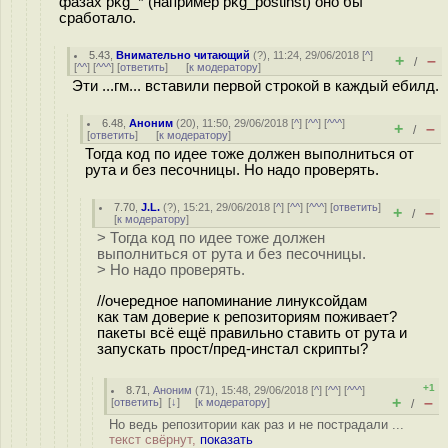
фазах pkg_* (например pkg_postinst) оно бы
сработало.
5.43
,
Внимательно читающий
(
?
), 11:24, 29/06/2018 [
^
]
+
–
/
[
^^
] [
^^^
] [
ответить
]
[
к модератору
]
Эти ...гм... вставили первой строкой в каждый ебилд.
6.48
,
Аноним
(
20
), 11:50, 29/06/2018 [
^
] [
^^
] [
^^^
]
+
–
/
[
ответить
]
[
к модератору
]
Тогда код по идее тоже должен выполниться от
рута и без песочницы. Но надо проверять.
7.70
,
J.L.
(
?
), 15:21, 29/06/2018 [
^
] [
^^
] [
^^^
] [
ответить
]
+
–
/
[
к модератору
]
> Тогда код по идее тоже должен
выполниться от рута и без песочницы.
> Но надо проверять.
//очередное напоминание линуксойдам
как там доверие к репозиториям поживает?
пакеты всё ещё правильно ставить от рута и
запускать прост/пред-инстал скрипты?
+1
8.71
,
Аноним
(
71
), 15:48, 29/06/2018 [
^
] [
^^
] [
^^^
]
+
–
[
ответить
]
[
↓
] [
к модератору
]
/
Но ведь репозитории как раз и не пострадали ...
текст свёрнут,
показать