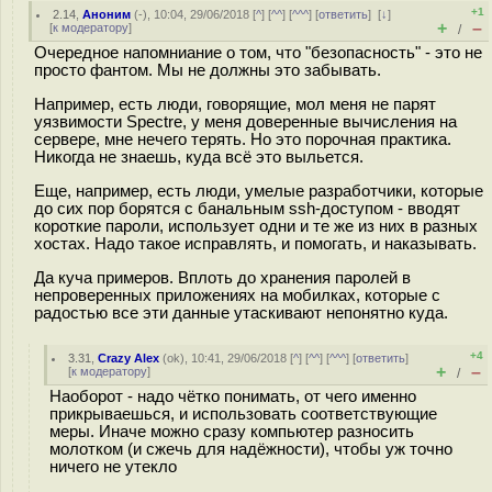
+1
2.14
,
Аноним
(
-
), 10:04, 29/06/2018 [
^
] [
^^
] [
^^^
] [
ответить
]
[
↓
]
+
–
[
к модератору
]
/
Очередное напомниание о том, что "безопасность" - это не
просто фантом. Мы не должны это забывать.
Например, есть люди, говорящие, мол меня не парят
уязвимости Spectre, у меня доверенные вычисления на
сервере, мне нечего терять. Но это порочная практика.
Никогда не знаешь, куда всё это выльется.
Еще, например, есть люди, умелые разработчики, которые
до сих пор борятся с банальным ssh-доступом - вводят
короткие пароли, использует одни и те же из них в разных
хостах. Надо такое исправлять, и помогать, и наказывать.
Да куча примеров. Вплоть до хранения паролей в
непроверенных приложениях на мобилках, которые с
радостью все эти данные утаскивают непонятно куда.
+4
3.31
,
Crazy Alex
(
ok
), 10:41, 29/06/2018 [
^
] [
^^
] [
^^^
] [
ответить
]
+
–
[
к модератору
]
/
Наоборот - надо чётко понимать, от чего именно
прикрываешься, и использовать соответствующие
меры. Иначе можно сразу компьютер разносить
молотком (и сжечь для надёжности), чтобы уж точно
ничего не утекло