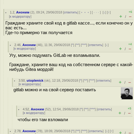
+6
1.2
,
Аноним
(
2
), 09:24, 29/06/2018 [
ответить
] [
﹢﹢﹢
] [
· · ·
]
[
↓
] [
↑
]
+
–
[
к модератору
]
/
Граждане храните свой код в gitlab кассе..., если конечно он у
вас есть...
Где-то примерно так получается
+4
2.46
,
Аноним
(
46
), 11:36, 29/06/2018 [
^
] [
^^
] [
^^^
] [
ответить
]
[
↓
]
+
–
[
к модератору
]
/
Угу, можно подумать GitLab не взламывали.
Граждане, храните ваш код на собственном сервре с какой-
нибудь Gitea мордой!
3.50
,
utoplenick
(
ok
), 12:18, 29/06/2018 [
^
] [
^^
] [
^^^
] [
ответить
]
+
–
/
[
к модератору
]
gitlab можно и на свой сервер поставить
+5
4.52
,
Аноним
(
52
), 12:54, 29/06/2018 [
^
] [
^^
] [
^^^
] [
ответить
]
+
–
[
к модератору
]
/
чтобы его там взломали
2.78
,
Аноним
(
78
), 18:09, 29/06/2018 [
^
] [
^^
] [
^^^
] [
ответить
]
[
↓
] [
↑
]
+
–
/