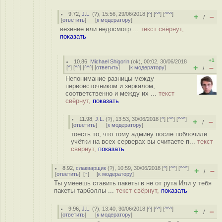
9.72
,
J.L.
(
?
), 15:56, 29/06/2018 [
^
] [
^^
] [
^^^
]
+
–
/
[
ответить
]
[
к модератору
]
везение или недосмотр ...
текст свёрнут,
показать
+1
10.86
,
Michael Shigorin
(
ok
), 00:02, 30/06/2018
+
–
[
^
] [
^^
] [
^^^
] [
ответить
]
[
к модератору
]
/
Непонимание разницы между
первоисточником и зеркалом,
соответственно и между их ...
текст
свёрнут,
показать
11.98
,
J.L.
(
?
), 13:53, 30/06/2018 [
^
] [
^^
] [
^^^
]
+
–
/
[
ответить
]
[
к модератору
]
тоесть то, что тому админу после поблочили
учётки на всех серверах вы считаете п...
текст
свёрнут,
показать
8.92
,
слакварщик
(
?
), 10:59, 30/06/2018 [
^
] [
^^
] [
^^^
]
+
–
/
[
ответить
]
[
↑
] [
к модератору
]
Ты умееешь ставить пакеты в не от рута Или у тебя
пакеты тарболлы ...
текст свёрнут,
показать
9.96
,
J.L.
(
?
), 13:40, 30/06/2018 [
^
] [
^^
] [
^^^
]
+
–
/
[
ответить
]
[
к модератору
]