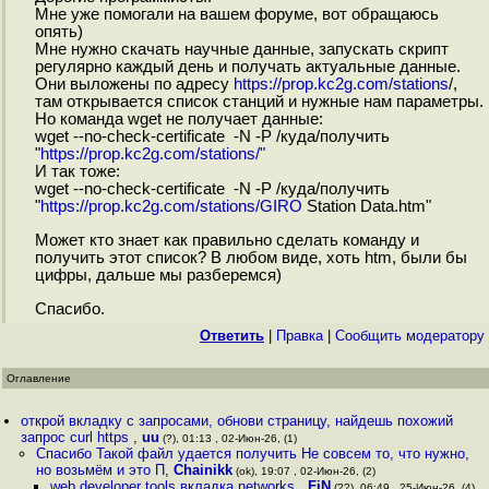
Мне уже помогали на вашем форуме, вот обращаюсь
опять)
Мне нужно скачать научные данные, запускать скрипт
регулярно каждый день и получать актуальные данные.
Они выложены по адресу
https://prop.kc2g.com/stations
/,
там открывается список станций и нужные нам параметры.
Но команда wget не получает данные:
wget --no-check-certificate -N -P /куда/получить
"
https://prop.kc2g.com/stations/"
И так тоже:
wget --no-check-certificate -N -P /куда/получить
"
https://prop.kc2g.com/stations/GIRO
Station Data.htm"
Может кто знает как правильно сделать команду и
получить этот список? В любом виде, хоть htm, были бы
цифры, дальше мы разберемся)
Спасибо.
Ответить
|
Правка
|
Cообщить модератору
Оглавление
открой вкладку с запросами, обнови страницу, найдешь похожий
запрос curl https
,
uu
(?), 01:13 , 02-Июн-26, (1)
Спасибо Такой файл удается получить Не совсем то, что нужно,
но возьмём и это П
,
Chainikk
(ok), 19:07 , 02-Июн-26, (2)
web developer tools вкладка networks
,
FiN
(??), 06:49 , 25-Июн-26, (4)