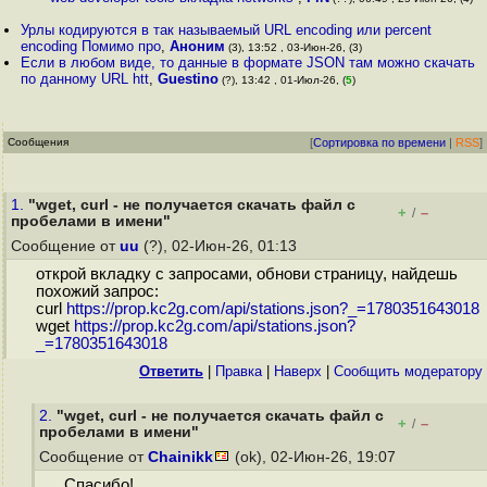
Урлы кодируются в так называемый URL encoding или percent
encoding Помимо про
,
Аноним
(3), 13:52 , 03-Июн-26, (3)
Если в любом виде, то данные в формате JSON там можно скачать
по данному URL htt
,
Guestino
(?), 13:42 , 01-Июл-26, (
5
)
Сообщения
[
Сортировка по времени
|
RSS
]
1.
"wget, curl - не получается скачать файл с
+
–
/
пробелами в имени"
Сообщение от
uu
(?), 02-Июн-26, 01:13
открой вкладку с запросами, обнови страницу, найдешь
похожий запрос:
curl
https://prop.kc2g.com/api/stations.json?_=1780351643018
wget
https://prop.kc2g.com/api/stations.json?
_=1780351643018
Ответить
|
Правка
|
Наверх
|
Cообщить модератору
2.
"wget, curl - не получается скачать файл с
+
–
/
пробелами в имени"
Сообщение от
Chainikk
(ok), 02-Июн-26, 19:07
Спасибо!