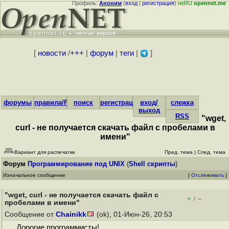
Профиль:
Аноним
(
вход
|
регистрация
)
неRU
opennet.me
[
новости
/
+++
|
форум
|
теги
|
]
форумы
правила/FAQ
поиск
регистрация
вход/
слежка
выход
RSS
"wget,
curl - не получается скачать файл с пробелами в
имени"
Вариант для распечатки
Пред. тема
|
След. тема
Форум
Программирование под UNIX
(
Shell скрипты
)
Изначальное сообщение
[
Отслеживать
]
"wget, curl - не получается скачать файл с
+
–
/
пробелами в имени"
Сообщение от
Chainikk
(ok), 01-Июн-26, 20:53
Дорогие программисты!