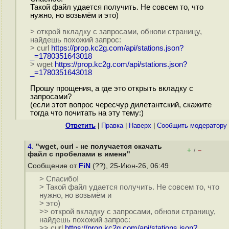
Такой файл удается получить. Не совсем то, что
нужно, но возьмём и это)
> открой вкладку с запросами, обнови страницу,
найдешь похожий запрос:
> curl
https://prop.kc2g.com/api/stations.json?
_=1780351643018
> wget
https://prop.kc2g.com/api/stations.json?
_=1780351643018
Прошу прощения, а где это открыть вкладку с
запросами?
(если этот вопрос чересчур дилетантский, скажите
тогда что почитать на эту тему:)
Ответить
|
Правка
|
Наверх
|
Cообщить модератору
4.
"wget, curl - не получается скачать
+
–
/
файл с пробелами в имени"
Сообщение от
FiN
(??), 25-Июн-26, 06:49
> Спасибо!
> Такой файл удается получить. Не совсем то, что
нужно, но возьмём и
> это)
>> открой вкладку с запросами, обнови страницу,
найдешь похожий запрос:
>> curl
https://prop.kc2g.com/api/stations.json?