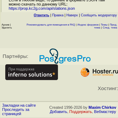
Если в любом виде, то данные в формате JSON там
можно скачать по данному URL:
https://prop.kc2g.com/api/stations.json
Ответить
|
Правка
|
Наверх
|
Cообщить модератору
Архив
|
Рекомендовать для помещения в FAQ
|
Индекс форумов
|
Темы
|
Пред.
Удалить
тема
|
След. тема
Партнёры:
Хостинг:
Закладки на сайте
Created 1996-2026 by
Maxim Chirkov
Проследить за
Добавить
,
Поддержать
,
Вебмастеру
страницей