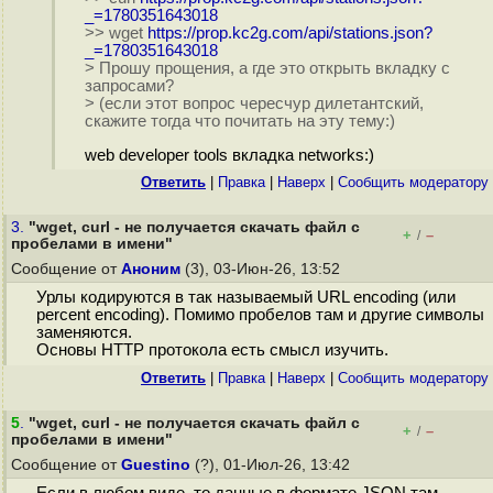
_=1780351643018
>> wget
https://prop.kc2g.com/api/stations.json?
_=1780351643018
> Прошу прощения, а где это открыть вкладку с
запросами?
> (если этот вопрос чересчур дилетантский,
скажите тогда что почитать на эту тему:)
web developer tools вкладка networks:)
Ответить
|
Правка
|
Наверх
|
Cообщить модератору
3.
"wget, curl - не получается скачать файл с
+
–
/
пробелами в имени"
Сообщение от
Аноним
(3), 03-Июн-26, 13:52
Урлы кодируются в так называемый URL encoding (или
percent encoding). Помимо пробелов там и другие символы
заменяются.
Основы HTTP протокола есть смысл изучить.
Ответить
|
Правка
|
Наверх
|
Cообщить модератору
5
.
"wget, curl - не получается скачать файл с
+
–
/
пробелами в имени"
Сообщение от
Guestino
(?), 01-Июл-26, 13:42