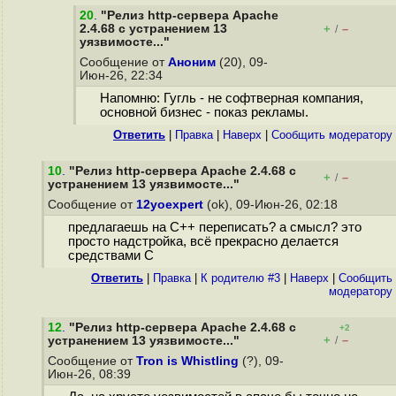
20
.
"Релиз http-сервера Apache
2.4.68 с устранением 13
+
–
/
уязвимосте..."
Сообщение от
Аноним
(20), 09-
Июн-26, 22:34
Напомню: Гугль - не софтверная компания,
основной бизнес - показ рекламы.
Ответить
|
Правка
|
Наверх
|
Cообщить модератору
10
.
"Релиз http-сервера Apache 2.4.68 с
+
–
/
устранением 13 уязвимосте..."
Сообщение от
12yoexpert
(ok), 09-Июн-26, 02:18
предлагаешь на C++ переписать? а смысл? это
просто надстройка, всё прекрасно делается
средствами С
Ответить
|
Правка
|
К родителю #3
|
Наверх
|
Cообщить
модератору
12
.
"Релиз http-сервера Apache 2.4.68 с
+2
+
–
устранением 13 уязвимосте..."
/
Сообщение от
Tron is Whistling
(?), 09-
Июн-26, 08:39