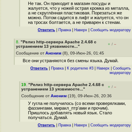
Не так. Он приходит в магазин посуды и
жалуется, что у ножей острая кромка из металла,
а не скруглённая пластиковая. Порезаться же
можно. Потом садится в лифт и жалуется, что он
на тросах болтается, а не приварен к стенам.
Ответить
|
Правка
|
Наверх
|
Cообщить модератору
8
.
"Релиз http-сервера Apache 2.4.68 с
+
–
/
устранением 13 уязвимосте..."
Сообщение от
Аноним
(8), 09-Июн-26, 01:45
Все они устраняются без смены языка. Думай.
Ответить
|
Правка
|
К родителю #3
|
Наверх
|
Cообщить
модератору
19
.
"Релиз http-сервера Apache 2.4.68 с
+
–
/
устранением 13 уязвимосте..."
Сообщение от
Аноним
(19), 09-Июн-26, 20:36
У гугла не получилось (со всеми проверялками,
фаззингами, миракл_птр'ами и прочим).
Пришлось добавлять новый язык. Стало
получаться. Думай.
Ответить
|
Правка
|
Наверх
|
Cообщить модератору