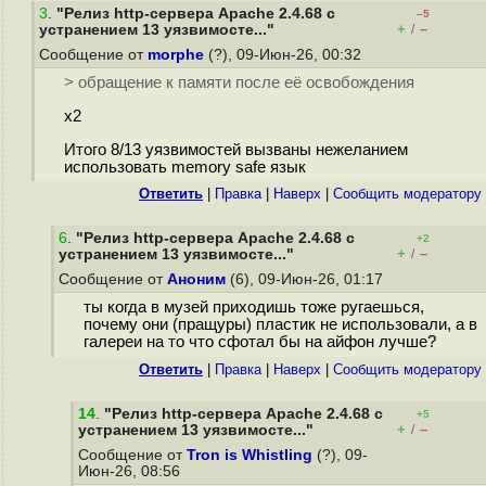
3
.
"Релиз http-сервера Apache 2.4.68 с
–5
+
–
устранением 13 уязвимосте..."
/
Сообщение от
morphe
(?), 09-Июн-26, 00:32
> обращение к памяти после её освобождения
x2
Итого 8/13 уязвимостей вызваны нежеланием
использовать memory safe язык
Ответить
|
Правка
|
Наверх
|
Cообщить модератору
6
.
"Релиз http-сервера Apache 2.4.68 с
+2
+
–
устранением 13 уязвимосте..."
/
Сообщение от
Аноним
(6), 09-Июн-26, 01:17
ты когда в музей приходишь тоже ругаешься,
почему они (пращуры) пластик не использовали, а в
галереи на то что сфотал бы на айфон лучше?
Ответить
|
Правка
|
Наверх
|
Cообщить модератору
14
.
"Релиз http-сервера Apache 2.4.68 с
+5
+
–
устранением 13 уязвимосте..."
/
Сообщение от
Tron is Whistling
(?), 09-
Июн-26, 08:56