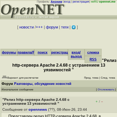
Профиль:
Аноним
(
вход
|
регистрация
)
неRU
opennet.me
[
новости
/
+++
|
форум
|
теги
|
]
форумы
правила/FAQ
поиск
регистрация
вход/
слежка
выход
RSS
"Релиз
http-сервера Apache 2.4.68 с устранением 13
уязвимостей "
Вариант для распечатки
Пред. тема
|
След. тема
Форум
Разговоры, обсуждение новостей
Изначальное сообщение
[
Отслеживать
]
"Релиз http-сервера Apache 2.4.68 с
+
–
/
устранением 13 уязвимостей "
Сообщение от
opennews
(??), 08-Июн-26, 23:44
Представлен релиз HTTP-сервера Apache 2.4.68, в