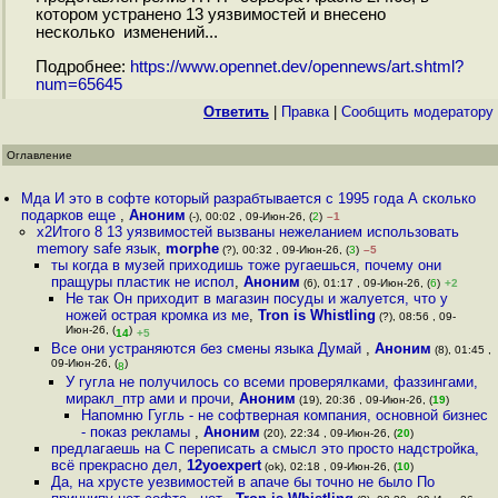
котором устранено 13 уязвимостей и внесено
несколько изменений...
Подробнее:
https://www.opennet.dev/opennews/art.shtml?
num=65645
Ответить
|
Правка
|
Cообщить модератору
Оглавление
Мда И это в софте который разрабтывается с 1995 года А сколько
подарков еще
,
Аноним
(-), 00:02 , 09-Июн-26, (
2
)
–1
x2Итого 8 13 уязвимостей вызваны нежеланием использовать
memory safe язык
,
morphe
(?), 00:32 , 09-Июн-26, (
3
)
–5
ты когда в музей приходишь тоже ругаешься, почему они
пращуры пластик не испол
,
Аноним
(6), 01:17 , 09-Июн-26, (
6
)
+2
Не так Он приходит в магазин посуды и жалуется, что у
ножей острая кромка из ме
,
Tron is Whistling
(?), 08:56 , 09-
Июн-26, (
)
14
+5
Все они устраняются без смены языка Думай
,
Аноним
(8), 01:45 ,
09-Июн-26, (
)
8
У гугла не получилось со всеми проверялками, фаззингами,
миракл_птр ами и прочи
,
Аноним
(19), 20:36 , 09-Июн-26, (
19
)
Напомню Гугль - не софтверная компания, основной бизнес
- показ рекламы
,
Аноним
(20), 22:34 , 09-Июн-26, (
20
)
предлагаешь на C переписать а смысл это просто надстройка,
всё прекрасно дел
,
12yoexpert
(ok), 02:18 , 09-Июн-26, (
10
)
Да, на хрусте уезвимостей в апаче бы точно не было По