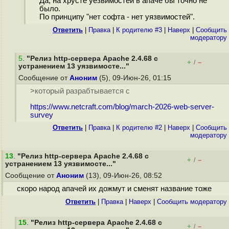
Да, на хрусте уезвимостей в апаче бы точно не
было.
По принципу "нет софта - нет уязвимостей".
Ответить
|
Правка
|
К родителю #3
|
Наверх
|
Cообщить
модератору
5
.
"Релиз http-сервера Apache 2.4.68 с
+
–
/
устранением 13 уязвимосте..."
Сообщение от
Аноним
(5), 09-Июн-26, 01:15
>который разрабтывается с
https://www.netcraft.com/blog/march-2026-web-server-
survey
Ответить
|
Правка
|
К родителю #2
|
Наверх
|
Cообщить
модератору
13
.
"Релиз http-сервера Apache 2.4.68 с
+
–
/
устранением 13 уязвимосте..."
Сообщение от
Аноним
(13), 09-Июн-26, 08:52
скоро народ апачей их дожмут и сменят название тоже
Ответить
|
Правка
|
Наверх
|
Cообщить модератору
15
.
"Релиз http-сервера Apache 2.4.68 с
+
–
/