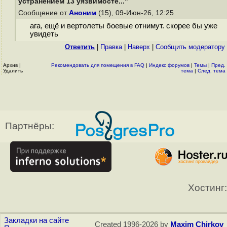
устранением 13 уязвимосте..."
Сообщение от
Аноним
(15), 09-Июн-26, 12:25
ага, ещё и вертолеты боевые отнимут. скорее бы уже
увидеть
Ответить
|
Правка
|
Наверх
|
Cообщить модератору
Архив
|
Рекомендовать для помещения в FAQ
|
Индекс форумов
|
Темы
|
Пред.
Удалить
тема
|
След. тема
Партнёры:
Хостинг:
Закладки на сайте
Created 1996-2026 by
Maxim Chirkov