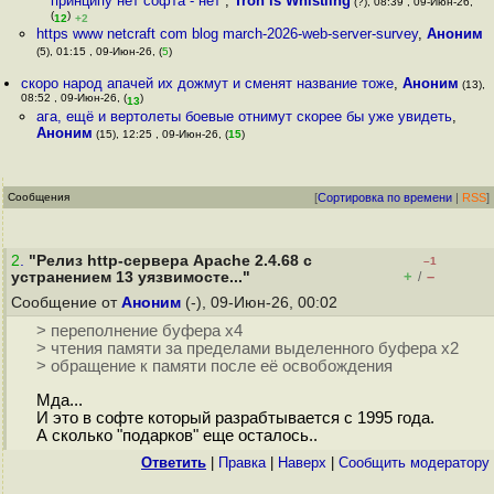
принципу нет софта - нет
,
Tron is Whistling
(?), 08:39 , 09-Июн-26,
(
)
12
+2
https www netcraft com blog march-2026-web-server-survey
,
Аноним
(5), 01:15 , 09-Июн-26, (
5
)
скоро народ апачей их дожмут и сменят название тоже
,
Аноним
(13),
08:52 , 09-Июн-26, (
)
13
ага, ещё и вертолеты боевые отнимут скорее бы уже увидеть
,
Аноним
(15), 12:25 , 09-Июн-26, (
15
)
Сообщения
[
Сортировка по времени
|
RSS
]
2
.
"Релиз http-сервера Apache 2.4.68 с
–1
+
–
устранением 13 уязвимосте..."
/
Сообщение от
Аноним
(-), 09-Июн-26, 00:02
> переполнение буфера x4
> чтения памяти за пределами выделенного буфера x2
> обращение к памяти после её освобождения
Мда...
И это в софте который разрабтывается с 1995 года.
А сколько "подарков" еще осталось..
Ответить
|
Правка
|
Наверх
|
Cообщить модератору