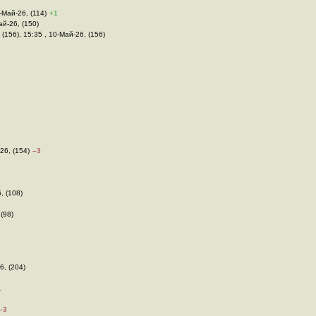
0-Май-26, (114)
+1
ай-26, (150)
(156), 15:35 , 10-Май-26, (156)
26, (154)
–3
, (108)
 (98)
6, (204)
1
–3