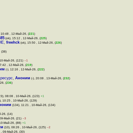
 10:48 , 12-Май-26, (
221
)
85
(ok), 15:12 , 12-Май-26, (
225
)
HE
,
freehck
(ok), 15:50 , 12-Май-26, (
226
)
 (38)
 10-Май-26, (121)
–1
7:42 , 12-Май-26, (
219
)
им
(-), 12:16 , 12-Май-26, (
222
)
 ресурс
,
Аноним
(-), 20:08 , 13-Май-26, (
232
)
26, (
236
)
3), 08:08 , 10-Май-26, (123)
+1
), 10:25 , 10-Май-26, (129)
ноним
(134), 11:21 , 10-Май-26, (134)
-26, (14)
 09-Май-26, (21)
–3
 10-Май-26, (88)
+1
им
(10), 08:26 , 10-Май-26, (125)
–2
 , 09-Май-26, (30)