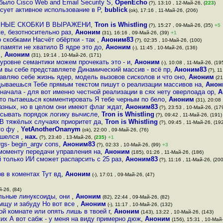
 было Cisco Web and Email Security S
,
OpenEcho
(?), 13:10 , 12-Май-26, (
223
)
сует активное использование в Р
,
bublick
(ok), 17:16 , 11-Май-26, (206)
ЫТОЧНЫЕ СКОБКИ В ВЫРАЖЕНИ
,
Tron is Whistling
(?), 15:27 , 09-Май-26, (35)
+5
ке, безотносительно раз
,
Аноним
(31), 16:16 , 09-Май-26, (39)
+1
о скобками Насчёт обёртки - так
,
Аноним83
(?), 02:35 , 10-Май-26, (100)
памяти не хватило В ядре это до
,
Аноним
(-), 11:45 , 10-Май-26, (136)
о
,
Аноним
(31), 19:14 , 10-Май-26, (171)
 уровне семантики можем прочекать это - и
,
Аноним
(-), 10:08 , 11-Май-26, (19
 вы себе представляете Динамический массив - всё пр
,
Аноним83
(?), 11
тавляю себе жизнь ядер, модель вызовов сисколов и что оно
,
Аноним
(21
адываешься Тебе прямым текстом пишут о реализации массивов на
,
Анон
я начала - для вот именно честной реализации в сях нету оверлоада op
,
А
что пытаешься комментировать Я тебе черным по бело
,
Аноним
(31), 20:08 
азных, но в целом они имеют флаг ждат
,
Аноним83
(?), 23:53 , 10-Май-26, (17
исывать порядок логику вычисле
,
Tron is Whistling
(?), 09:42 , 11-Май-26, (191)
 В тяжёлых случаях приоритет да
,
Tron is Whistling
(?), 09:45 , 11-Май-26, (19
это фу
,
YetAnotherOnanym
(ok), 22:00 , 09-Май-26, (76)
нашелся
,
нах.
(?), 23:40 , 13-Май-26, (
235
)
+1
gs- begin_argv cons
,
Аноним83
(?), 02:33 , 10-Май-26, (99)
+3
 моменту передачи управления на
,
Аноним
(185), 01:26 , 11-Май-26, (186)
 только ИИ сможет распарсить с 25 раз
,
Аноним83
(?), 11:16 , 11-Май-26, (200
в в коментах Тут вд
,
Аноним
(-), 17:01 , 09-Май-26, (47)
й-26, (84)
вильные линуксоиды, они
,
Аноним
(82), 22:44 , 09-Май-26, (82)
омщу и забуду Но вот все
,
Аноним
(-), 11:17 , 10-Май-26, (132)
ой комнате или опять лишь в твоей г
,
Аноним
(143), 13:22 , 10-Май-26, (143)
их А вот сабж - у меня на виду примерно дюж
,
Аноним
(156), 15:31 , 10-Май-