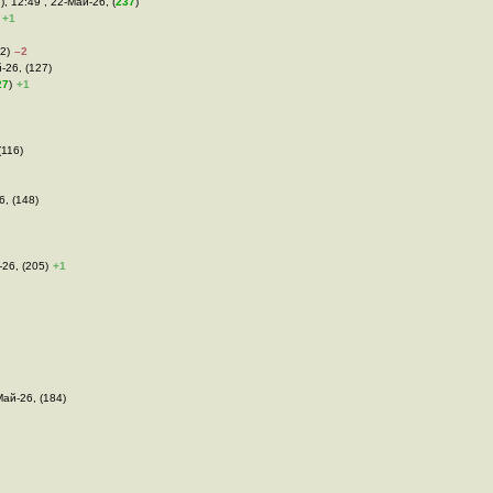
), 12:49 , 22-Май-26, (
237
)
+1
2)
–2
-26, (127)
27
)
+1
(116)
6, (148)
-26, (205)
+1
Май-26, (184)