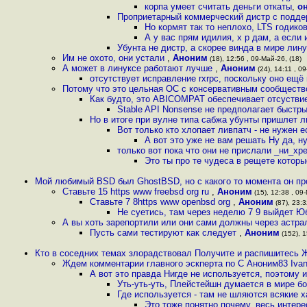
корпа умеет считать деньги откаты
,
о
Проприетарный коммерческий дистр с подде
Но кормят так то неплохо, LTS годиков
А у вас прям идилия, х р дам, а если 
Убунта не дистр, а скорее винда в мире лин
Им не охото, они устали
,
Аноним
(18), 12:56 , 09-Май-26, (18)
А может в линуксе работают лучше
,
Аноним
(24), 14:11 , 0
отсутствует исправление rxrpc, поскольку оно ещё
Потому что это цельная ОС с консервативным сообщест
Как будто, это ABICOMPAT обеспечивает отсустви
Stable API Nonsense не предполагает быстр
Но в итоге при вулне типа сабжа убунты пришлет л
Вот только кто хлопает ливпатч - не нужен 
А вот это уже не вам решать Ну да, н
только вот пока что они не прислали _ни_
Это ты про те чудеса в рещете котор
Мой любимый BSD был GhostBSD, но с какого то момента он пр
Ставьте 15 https www freebsd org ru
,
Аноним
(15), 12:38 , 09
Ставьте 7 8https www openbsd org
,
Аноним
(87), 23:3
Не суетись, там через неделю 7 9 выйдет Юб
А вы хоть зарепортили или они сами должны через астра
Пусть сами тестируют как следует
,
Аноним
(152), 1
Кто в соседних темах злорадствовал Получите и распишитесь 
Ждем комментарии главного эскперта по С Аноним83 Ivan
А вот это правда Нигде не используется, поэтому 
Уть-уть-уть, Плейстейшн думается в мире б
Где используется - там не шляются всякие х
Это тоже понятно почему, весь интер