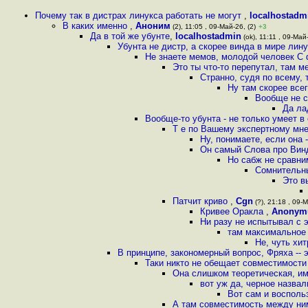
Почему так в дистрах линукса работать не могут
,
localhostadm
В каких именно
,
Аноним
(2), 11:05 , 09-Май-26, (2)
+3
Да в той же убунте
,
localhostadmin
(ok), 11:11 , 09-Май-
Убунта не дистр, а скорее винда в мире лин
Не знаете мемов, молодой человек С
Это ты что-то перепутал, там 
Странно, судя по всему,
Ну там скорее все
Вообще не с
Да ла
Вообще-то убунта - не только умеет в
Т е по Вашему экспертному мне
Ну, понимаете, если она 
Он самый Слова про Винд
Но сабж не сравни
Сомнительн
Это в
Патчит криво
,
Cgn
(?), 21:18 , 09-М
Кривее Оракла
,
Anonym
Ни разу не испытывал с 
там максимальное в
Не, чуть хи
В принципе, закономерный вопрос, Фряха -- 
Таки никто не обещает совместимости
Она слишком теоретическая, им
вот уж да, черное назва
Вот сам и восполь
А там совместимость между ним