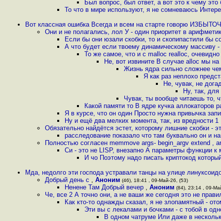
Был вопрос, был ответ, а вот это к чему это
То что в мире используют, я не сомневаюсь Интере
Вот классная ошибка Всегда и всем на старте говорю ИЗБ
Они и не полагались, лол У - один приоритет в арифмети
Если бы они юзали скобки, то и скопипастили бы с
А что будет если твоему динамическому массиву - 
То же самое, что и с malloc realloc, очевидн
Не, вот извините В случае alloc мы на
Жизнь ядра сильно сложнее чем
Я как раз неплохо предс
Не, чувак, не дог
Ну, так, дл
Чувак, ты вообще читаешь то, 
Какой памяти то В ядре кучка аллокаторов р
Я в курсе, что он один Просто нужна привычка зап
Ну и ещё два мелких момента, так, из вредности 1
Обязательно найдётся эстет, которому лишние скобки - 
расследование показало что там буквально он и 
Полностью согласен memmove args- begin_argv extend , ar
Си - это не LISP, внезапно А параметры функции к
И чо Поэтому надо писать криптокод который
Мда, недолго эти господа устравали танцы на улице линуксоидо
Добрый день с
,
Аноним
(46), 18:41 , 09-Май-26, (53)
Ненене Там Добрый вечер
,
Аноним
(84), 23:14 , 09-Ма
Че, все 2 А точно они, а не ваши же сегодня это не пра
Как кто-то однажды сказал, я не злопамятный - от
Эти вы с лекалами и бочками - c тобой в одн
В одном чатруме Или даже в нескольк