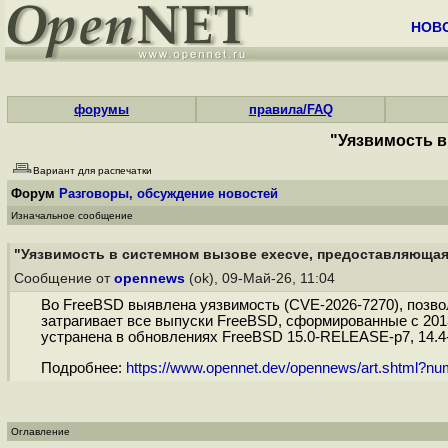
НОВ
форумы
правила/FAQ
"Уязвимость в
Вариант для распечатки
Форум
Разговоры, обсуждение новостей
Изначальное сообщение
"Уязвимость в системном вызове execve, предоставляющая 
Сообщение от
opennews
(ok), 09-Май-26, 11:04
Во FreeBSD выявлена уязвимость (CVE-2026-7270), позво
затрагивает все выпуски FreeBSD, сформированные с 2013
устранена в обновлениях FreeBSD 15.0-RELEASE-p7, 14.4
Подробнее:
https://www.opennet.dev/opennews/art.shtml?n
Оглавление