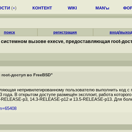
ОСТИ
(
+
)
КОНТЕНТ
WIKI
MAN'ы
ФО
поиск
регистрация
вход/выхо
 системном вызове execve, предоставляющая root-дос
root-доступ во FreeBSD"
ляющая непривилегированному пользователю выполнить код с пр
 года. В открытом доступе размещён эксплоит, работа которого 
-RELEASE-p3, 14.3-RELEASE-p12 и 13.5-RELEASE-p13. Для более
um=65408