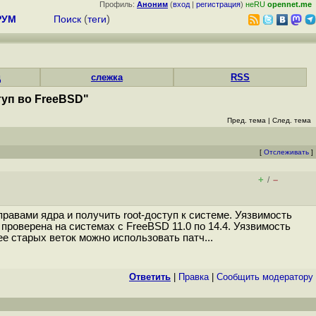
Профиль:
Аноним
(
вход
|
регистрация
)
неRU
opennet.me
РУМ
Поиск
(
теги
)
д
слежка
RSS
туп во FreeBSD"
Пред. тема
|
След. тема
[
Отслеживать
]
+
–
/
авами ядра и получить root-доступ к системе. Уязвимость
проверена на системах с FreeBSD 11.0 по 14.4. Уязвимость
 старых веток можно использовать патч...
Ответить
|
Правка
|
Cообщить модератору