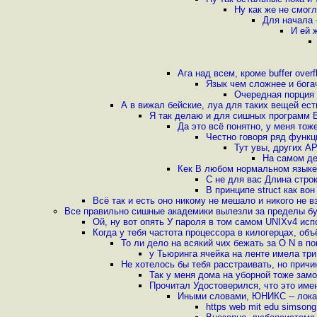
Ну как же не смогл
Для начала 
И ей 
Ага над всем, кроме buffer overfl
Язык чем сложнее и богач
Очередная порция 
А в вижал бейские, луа для таких вещей ест
Я так делаю и для сишных программ В
Да это всё понятно, у меня тож
Честно говоря ряд функци
Тут увы, других A
На самом де
Кек В любом нормальном языке 
С не для вас Длина строк
В принципе struct как во
Всё так и есть оно никому не мешало и никого не 
Все правильно сишные академики вылезли за пределы буф
Ой, ну вот опять У пароля в том самом UNIXv4 исп
Когда у тебя частота процессора в килогерцах, объ
То ли дело на всякий чих бежать за O N в п
у Тьюринга ячейка на ленте имела три
Не хотелось бы тебя расстраивать, но прич
Так у меня дома на уборной тоже зам
Прочитал Удостоверился, что это име
Иными словами, ЮНИКС -- лока
https web mit edu simson