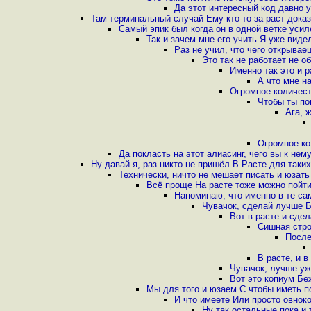
Да этот интересный код давно 
Там терминальный случай Ему кто-то за раст доказ
Самый эпик был когда он в одной ветке усил
Так и зачем мне его учить Я уже виде
Раз не учил, что чего открывае
Это так не работает не о
Именно так это и 
А что мне на
Огромное количест
Чтобы ты по
Ага, 
Огромное ко
Да покласть на этот алиасинг, чего вы к нем
Ну давай я, раз никто не пришёл В Расте для таких
Технически, ничто не мешает писать и юзать
Всё проще На расте тоже можно пойти
Напоминаю, что именно в те с
Чувачок, сделай лучше Б
Вот в расте и сде
Сишная стро
После
В расте, и в
Чувачок, лучше уж
Вот это копиум Бе
Мы для того и юзаем С чтобы иметь п
И что имеете Или просто овнок
Ну так остальные пока и 