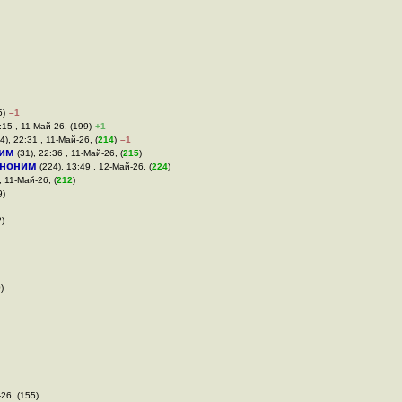
5)
–1
:15 , 11-Май-26, (199)
+1
4), 22:31 , 11-Май-26, (
214
)
–1
им
(31), 22:36 , 11-Май-26, (
215
)
ноним
(224), 13:49 , 12-Май-26, (
224
)
, 11-Май-26, (
212
)
9)
2)
)
26, (155)