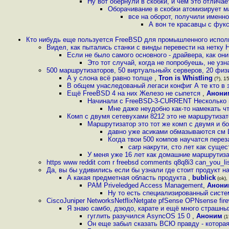
Ну вот обернули в скобки, и чем это отличае
Оборачивание в скобки атомизирует 
все на оборот, получили именно
А вон те красавцы с фу
Кто нибудь еще пользуется FreeBSD для промышленного испо
Видел, как пытались станки с винды перевести на нетку Н
Если не было самого основного - драйвера, как он
Это тот случай, когда не попробуешь, не уз
500 маршрутизаторов, 50 виртуальныйх серверов, 20 физ
А у слона всё равно толще
,
Tron is Whistling
(?), 1
В общем унаследованый легаси конфиг А те кто в з
Ещё FreeBSD 4 на них Железо не сыпется
,
Анони
Начинали с FreeBSD-3-CURRENT Несколько пе
Мне даже неудобно как-то намекать чт
Комп с двумя сетевухами 8212 это не маршрутизат
Маршрутизатор это тот же комп с двумя и б
давно уже асиками обмазываются см
Когда твои 500 компов научатся перез
carp накрути, сто лет как сущес
У меня уже 16 лет как домашние маршрутиз
https www reddit com r freebsd comments q8q8i3 can_you_
Да, вы бы удивились если бы узнали где стоит продукт н
А какая предметная область продукта
,
bublick
(ok),
PAM Priveledged Access Management
,
Анони
Ну то есть специализированный систе
CiscoJuniper NetworksNetflixNetgate pfSense OPNsense firew
Я знаю самбо, дзюдо, карате и ещё много страшных
гуглить разучился AsyncOS 15 0
,
Аноним
(1
Он еще забыл сказать ВСЮ правду - которая