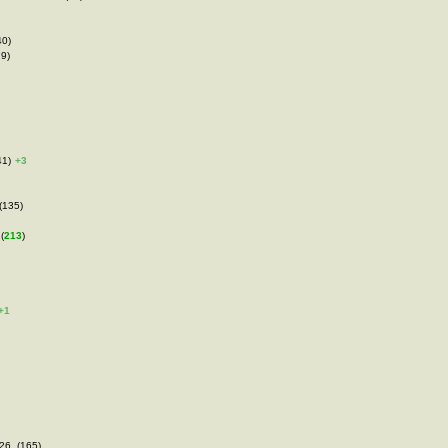
40)
79)
41)
+3
 (135)
(
213
)
+1
26, (165)