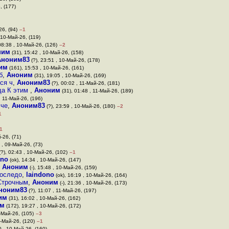
, (177)
26, (94)
–1
 10-Май-26, (119)
08:38 , 10-Май-26, (126)
–2
ним
(31), 15:42 , 10-Май-26, (158)
Аноним83
(?), 23:51 , 10-Май-26, (178)
им
(161), 15:53 , 10-Май-26, (161)
б
,
Аноним
(31), 19:05 , 10-Май-26, (169)
ся ч
,
Аноним83
(?), 00:02 , 11-Май-26, (181)
да К этим
,
Аноним
(31), 01:48 , 11-Май-26, (189)
, 11-Май-26, (196)
 че
,
Аноним83
(?), 23:59 , 10-Май-26, (180)
–2
1
1
-26, (71)
 , 09-Май-26, (73)
?), 02:43 , 10-Май-26, (102)
–1
ono
(ok), 14:34 , 10-Май-26, (147)
,
Аноним
(-), 15:48 , 10-Май-26, (159)
последо
,
laindono
(ok), 16:19 , 10-Май-26, (164)
 Строчным
,
Аноним
(-), 21:36 , 10-Май-26, (173)
ноним83
(?), 11:07 , 11-Май-26, (197)
им
(31), 16:02 , 10-Май-26, (162)
им
(172), 19:27 , 10-Май-26, (172)
-Май-26, (105)
–3
0-Май-26, (120)
–1
0 , 10-Май-26, (160)