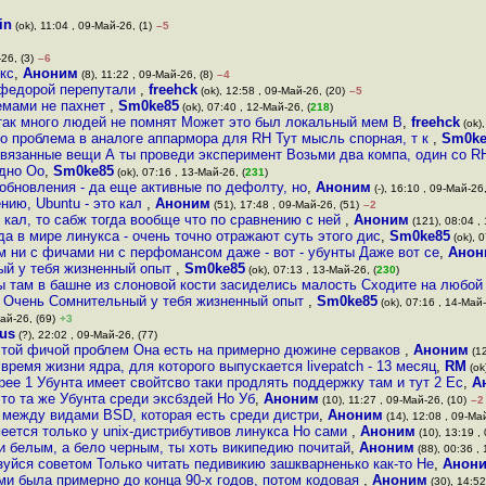
in
(ok), 11:04 , 09-Май-26, (1)
–5
26, (3)
–6
укс
,
Аноним
(8), 11:22 , 09-Май-26, (8)
–4
 федорой перепутали
,
freehck
(ok), 12:58 , 09-Май-26, (20)
–5
мемами не пахнет
,
Sm0ke85
(ok), 07:40 , 12-Май-26, (
218
)
 так много людей не помнят Может это был локальный мем В
,
freehck
(ok),
го проблема в аналоге аппармора для RH Тут мысль спорная, т к
,
Sm0ke
вязанные вещи А ты проведи эксперимент Возьми два компа, один со R
дно Оо
,
Sm0ke85
(ok), 07:16 , 13-Май-26, (
231
)
 обновления - да еще активные по дефолту, но
,
Аноним
(-), 16:10 , 09-Май-26,
нию, Ubuntu - это кал
,
Аноним
(51), 17:48 , 09-Май-26, (51)
–2
- кал, то сабж тогда вообще что по сравнению с ней
,
Аноним
(121), 08:04 ,
а в мире линукса - очень точно отражают суть этого дис
,
Sm0ke85
(ok), 0
м ни с фичами ни с перфомансом даже - вот - убунты Даже вот се
,
Анон
ый у тебя жизненный опыт
,
Sm0ke85
(ok), 07:13 , 13-Май-26, (
230
)
ы там в башне из слоновой кости засиделись малость Сходите на любой
Очень Сомнительный у тебя жизненный опыт
,
Sm0ke85
(ok), 07:16 , 14-Май-
ай-26, (69)
+3
us
(?), 22:02 , 09-Май-26, (77)
этой фичой проблем Она есть на примерно дюжине серваков
,
Аноним
(12
ремя жизни ядра, для которого выпускается livepatch - 13 месяц
,
RM
(ok
трее 1 Убунта имеет свойтсво таки продлять поддержку там и тут 2 Ес
,
А
это та же Убунта среди эксбздей Но Уб
,
Аноним
(10), 11:27 , 09-Май-26, (10)
–2
 между видами BSD, которая есть среди дистри
,
Аноним
(14), 12:08 , 09-Май
еется только у unix-дистрибутивов линукса Но сами
,
Аноним
(10), 13:19 ,
ли белым, а бело черным, ты хоть википедию почитай
,
Аноним
(88), 00:36 ,
зуйся советом Только читать педивикию зашкварненько как-то Не
,
Анон
и была примерно до конца 90-х годов, потом кодовая
,
Аноним
(30), 14:52