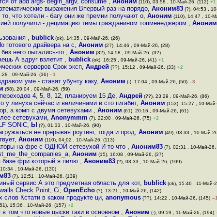
тся от add args- begin_argv, consume
,
Аноним
(110), 03:58 , 10-Май-26, (112)
+1
математические выражения Впервый раз на порядо
,
Аноним83
(?), 04:53 , 1
 то, что хотели - багу они же премии получают о
,
Аноним
(110), 14:47 , 10-М
ксией получили - децимацию тимы гражданином топменеджером
,
Аноним
льзования
,
bublick
(ok), 14:35 , 09-Май-26, (26)
о готового драйвера на с
,
Аноним
(27), 14:46 , 09-Май-26, (28)
и без него пытались-то
,
Аноним
(32), 14:58 , 09-Май-26, (32)
наешь А вдруг взлетит
,
bublick
(ok), 16:25 , 09-Май-26, (41)
+1
ических серверов Срок эксп
,
Андрей
(??), 15:12 , 09-Май-26, (33)
+2
5:28 , 09-Май-26, (36)
–1
дравом уме - ставят убунту каку
,
Аноним
(-), 17:04 , 09-Май-26, (50)
–3
м
(58), 20:04 , 09-Май-26, (59)
реходов 4, 5, 8, 12, планируем 15 Де
,
Андрей
(??), 23:29 , 09-Май-26, (86)
о у линуха сейчас и величинами в сто гигабит
,
Аноним
(153), 15:27 , 10-Май-
ор, а комп с двумя сетевухами
,
Аноним
(61), 20:16 , 09-Май-26, (61)
олее сетевухами
,
Anonymmm
(?), 22:00 , 09-Май-26, (75)
+2
 LF SONiC
,
Ы
(?), 01:33 , 10-Май-26, (90)
агружаться не прерывая роутинг, тогда и прод
,
Аноним
(49), 03:33 , 10-Май-26
твует
,
Аноним
(110), 04:02 , 10-Май-26, (113)
аторы на фре с ОДНОЙ сетевухой И то что
,
Аноним83
(?), 02:31 , 10-Май-26,
list_me_the_companies_a
,
Аноним
(15), 16:08 , 09-Май-26, (37)
а базе фри который я пилю
,
Аноним83
(?), 03:33 , 10-Май-26, (109)
 10:34 , 10-Май-26, (130)
м83
(?), 12:51 , 10-Май-26, (139)
мный сервис А это предметная область для кот
,
bublick
(ok), 15:46 , 11-Май-2
alls Check Point, Ci
,
OpenEcho
(?), 13:21 , 10-Май-26, (142)
 слов Кстати в каком продукте ци
,
anonymous
(??), 14:22 , 10-Май-26, (145)
–
51), 15:36 , 10-Май-26, (157)
+2
 в том что новые цыски таки в основном
,
Аноним
(-), 09:59 , 11-Май-26, (194)