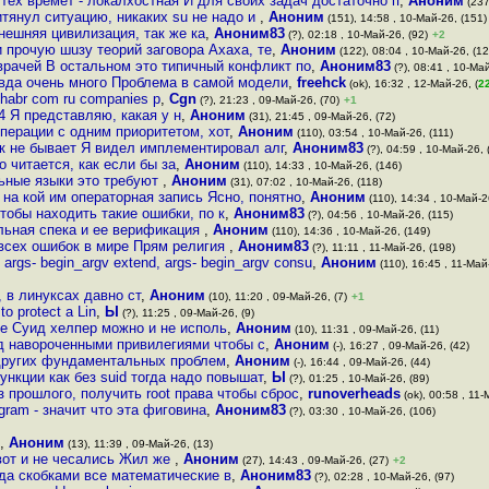
тех времёт - локалхостная И для своих задач достаточно п
,
Аноним
(237
итянул ситуацию, никаких su не надо и
,
Аноним
(151), 14:58 , 10-Май-26, (151)
ынешняя цивилизация, так же ка
,
Аноним83
(?), 02:18 , 10-Май-26, (92)
+2
 прочую шuзу теорий заговора Ахаха, те
,
Аноним
(122), 08:04 , 10-Май-26, (12
врачей В остальном это типичный конфликт по
,
Аноним83
(?), 08:41 , 10-Май
вда очень много Проблема в самой модели
,
freehck
(ok), 16:32 , 12-Май-26, (
2
habr com ru companies p
,
Cgn
(?), 21:23 , 09-Май-26, (70)
+1
4 Я представляю, какая у н
,
Аноним
(31), 21:45 , 09-Май-26, (72)
перации с одним приоритетом, хот
,
Аноним
(110), 03:54 , 10-Май-26, (111)
к не бывает Я видел имплементировал алг
,
Аноним83
(?), 04:59 , 10-Май-26, 
о читается, как если бы за
,
Аноним
(110), 14:33 , 10-Май-26, (146)
ьные языки это требуют
,
Аноним
(31), 07:02 , 10-Май-26, (118)
 на кой им операторная запись Ясно, понятно
,
Аноним
(110), 14:34 , 10-Май-2
тобы находить такие ошибки, по к
,
Аноним83
(?), 04:56 , 10-Май-26, (115)
льная спека и ее верификация
,
Аноним
(110), 14:36 , 10-Май-26, (149)
 всех ошибок в мире Прям религия
,
Аноним83
(?), 11:11 , 11-Май-26, (198)
rgs- begin_argv extend, args- begin_argv consu
,
Аноним
(110), 16:45 , 11-Май
 в линуксах давно ст
,
Аноним
(10), 11:20 , 09-Май-26, (7)
+1
to protect a Lin
,
Ы
(?), 11:25 , 09-Май-26, (9)
ее Суид хелпер можно и не исполь
,
Аноним
(10), 11:31 , 09-Май-26, (11)
под навороченными привилегиями чтобы с
,
Аноним
(-), 16:27 , 09-Май-26, (42)
о других фундаментальных проблем
,
Аноним
(-), 16:44 , 09-Май-26, (44)
ункции как без suid тогда надо повышат
,
Ы
(?), 01:25 , 10-Май-26, (89)
з прошлого, получить root права чтобы сброс
,
runoverheads
(ok), 00:58 , 11-
gram - значит что эта фиговина
,
Аноним83
(?), 03:30 , 10-Май-26, (106)
,
Аноним
(13), 11:39 , 09-Май-26, (13)
вот и не чесались Жил же
,
Аноним
(27), 14:43 , 09-Май-26, (27)
+2
гда скобками все математические в
,
Аноним83
(?), 02:28 , 10-Май-26, (97)