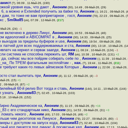
нанист
(?), 06:09 , 11-Май-26, (190)
ржкой уровня ешь, что дают
,
Аноним
(30), 14:49 , 09-Май-26, (29)
 6, а можно и Extended получить за бабки то
,
Аноним
(-), 16:21 , 09-Май-26, (
и дам, то тоже не вам проприетарное , госп
,
Аноним
(79), 22:23 , 09-Май-26, (
укс
,
Sm0ke85
(ok), 07:39 , 12-Май-26, (
217
)
9-Май-26, (24)
–1
 не включено в дерево Линус
,
Аноним
(46), 16:53 , 09-Май-26, (46)
вом идеологией и ABICOMPAT в
,
Аноним
(30), 14:33 , 09-Май-26, (25)
е выходов за пределы буферов и use
,
Аноним
(58), 19:54 , 09-Май-26, (58)
ых патчей для всех поддерживаемых и ста
,
Аноним
(30), 13:18 , 10-Май-26, (1
ивпатч на кернел и сервак заапде
,
Аноним
(-), 08:24 , 10-Май-26, (124)
–1
если система не способна пережить шт
,
RM
(ok), 10:38 , 10-Май-26, (131)
+2
у да, сейчас мы все пойдем собирать себе по
,
Аноним
(-), 11:39 , 10-Май-26,
хре_на_ По ТРЕМ фатальным эксплойтам -
,
нах.
(?), 19:44 , 11-Май-26, (
211
)
ые требуют каких-то левых айписеков Которых
,
Аноним
(-), 22:06 , 11-Май-26, 
осто стал вылетать при
,
Аноним
(4), 11:12 , 09-Май-26, (4)
–3
-Май-26, (15)
+1
2 , 09-Май-26, (87)
+2
илейный 60-й релиз Вот тогда и ставь
,
Аноним
(144), 14:11 , 10-Май-26, (144)
л узнать
,
Аноним83
(?), 02:45 , 10-Май-26, (103)
5:18 , 10-Май-26, (152)
Жирно Академическое ка
,
Аноним
(5), 11:15 , 09-Май-26, (5)
+16
_83 с его стандартным нико
,
Аноним
(31), 14:53 , 09-Май-26, (31)
+3
и ломать некого
,
Аноним
(49), 17:03 , 09-Май-26, (49)
+2
ольше чем десктопов на Линуксе
,
Аноним
(79), 22:27 , 09-Май-26, (80)
–1
акеры с доступом на запуск кода
,
Аноним83
(?), 02:46 , 10-Май-26, (104)
есный код пишется под линукс А посиксные хел
,
Аноним
(49), 17:13 , 10-Май-