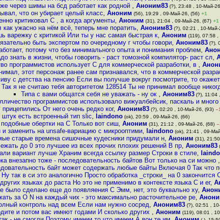
уже через шимы на бсд работает как родной
,
Аноним83
(?), 23:48 , 10-Май-26
ывал, что он убирает целый класс
,
Аноним
(56), 19:29 , 09-Май-26, (56)
+1
енно критиковал C , а когда аргументы
,
Аноним
(31), 21:04 , 09-Май-26, (67)
+1
л как ужасно на нём всё, теперь мне поратить
,
Аноним83
(?), 02:21 , 10-Май-
шь варежку с критикой Или ты у нас самая быстрая к
,
Аноним
(119), 07:58 ,
бязательно быть экспертом по очередному г чтобы говори
,
Аноним83
(?), 
работает, потому что без минимального опыта и понимания проблем
,
Ано
до знать в жизни, чтобы говорить - раст томозной компилятор- раст сл
,
во программистов использует C для коммерческой разработки, в
,
Анон
нимал, этот персонаж ранее сам признавался, что в коммерческой разра
живу с детства на пенсию Если вы получше вокруг посмотрите, то окажет
Так я не считаю тебя авторитетом 128514 Ты не принимал вообще никог
Типа с вами общатся себя не уважать - ну ок
,
Аноним83
(?), 11:04 
лличество программистов использовало вижуалбейсик, паскаль и много
у прицепились От него очень редко ког
,
Аноним83
(?), 02:20 , 10-Май-26, (93)
–
 штук есть встроенный тип slic
,
laindono
(ok), 20:59 , 09-Май-26, (66)
 подобные обертки на С Только вот сиш
,
Аноним
(31), 21:12 , 09-Май-26, (68)
–
 и заменить на unsafe-вариацию с микрооптими
,
laindono
(ok), 21:41 , 09-Май
амые старые времена сишочные кудесники придумали н
,
Аноним
(31), 21:50
ежать до 0 это лучшее из всех прочих плохих решений В пр
,
Аноним83
(
лали вариант лучше Храним всегда ссылку размер Строки в стиле
,
laind
ка внезапно тоже - последовательность байтов Вот только на си можно
довательность байт может содержать любые байты Включая 0 Так что 
Ну так в си это аналогично Просто обработка _строки_ на 0 закончится
 других языках до раста Но это не применимо в контексте языка С и ег
,
А
е было сделано еще до появляения С Эмм, нет, это буквально ху
,
Анон
жать за O N на каждый чих - это максимально расточительное ре
,
Анон
олный контроль над всем Если нам нужно сосред
,
Аноним83
(?), 02:51 , 10
одите и потом вас имеют годами И сколько других
,
Аноним
(119), 08:01 , 1
так - не смогли Поэтому имеем то что имеем А вон те им
,
Аноним
(-), 15:5