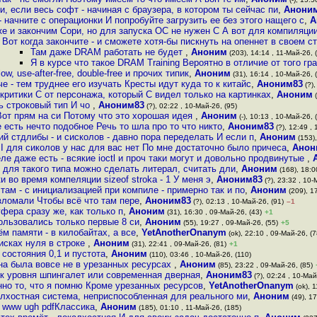
и, если весь софт - начиная с браузера, в котором ты сейчас пи
,
Анони
- начните с операционки И попробуйте загрузить ее без этого нащего с
,
А
же и закончим Сори, но для запуска ОС не нужен С А вот для компиляции
Вот когда закончите - и сможете хотя-бы пискнуть на опеннет в своем с
Там даже DRAM работать не будет
,
Аноним
(203), 14:14 , 11-Май-26, 
Я в курсе что такое DRAM Training Вероятно в отличие от того г
ow, use-after-free, double-free и прочих типик
,
Аноним
(31), 16:14 , 10-Май-26, 
е - тем труднее его изучать Кресты идут куда то к китайс
,
Аноним83
(?),
критики C от персонажа, который C видел только на картинках
,
Аноним
(
ь строковый тип И чо
,
Аноним83
(?), 02:22 , 10-Май-26, (95)
от прям на си Потому что это хорошая идея
,
Аноним
(-), 10:13 , 10-Май-26, 
е есть нечто подобное Речь то шла про то что никто
,
Аноним83
(?), 12:49 ,
й стдлибы - и сисколов - давно пора переделать И если п
,
Аноним
(153),
PI для сиколов у нас для вас нет По мне достаточно было причеса
,
Анон
ле даже есть - всякие ioctl и проч таки могут и довольно продвинутые
,
для такого типа можно сделать литерал, считать дли
,
Аноним
(168), 18:0
и во время компеляции sizeof stroka - 1 У меня э
,
Аноним83
(?), 23:32 , 10-
н там - с инициализацией при компиле - примерно так и по
,
Аноним
(209), 17
взломали Чтобы всё что там пере
,
Аноним83
(?), 02:13 , 10-Май-26, (91)
–1
ера сразу же, как только п
,
Аноним
(31), 16:30 , 09-Май-26, (43)
+1
ользовались только первые 8 си
,
Аноним
(55), 19:27 , 09-Май-26, (55)
+5
ём памяти - в килобайтах, а все
,
YetAnotherOnanym
(ok), 22:10 , 09-Май-26, (7
оисках нуля в строке
,
Аноним
(31), 22:41 , 09-Май-26, (81)
+1
 состояния 0,1 и пустота
,
Аноним
(110), 03:46 , 10-Май-26, (110)
ина была вовсе не в урезанных ресурсах
,
Аноним
(85), 23:22 , 09-Май-26, (85)
ок уровня шпингалет или современная дверная
,
Аноним83
(?), 02:24 , 10-Май
нно то, что я помню Кроме урезанных ресурсов
,
YetAnotherOnanym
(ok), 1
лхостная система, неприспособленная для реального ми
,
Аноним
(49), 17
g www ugh pdfКлассика
,
Аноним
(185), 01:10 , 11-Май-26, (185)