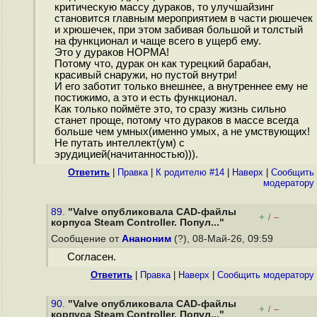
критическую массу дураков, то улучшайзинг
становится главным мероприятием в части рюшечек
и хрюшечек, при этом забивая большой и толстый
на функционал и чаще всего в ущерб ему.
Это у дураков НОРМА!
Потому что, дурак он как турецкий барабан,
красивый снаружи, но пустой внутри!
И его заботит только внешнее, а внутреннее ему не
постижимо, а это и есть функционал.
Как только поймёте это, то сразу жизнь сильно
станет проще, потому что дураков в массе всегда
больше чем умных(именно умых, а не умствующих!
Не путать интеллект(ум) с
эрудицией(начитанностью))).
Ответить
|
Правка
|
К родителю #14
|
Наверх
|
Cообщить
модератору
89.
"Valve опубликовала CAD-файлы
+
–
/
корпуса Steam Controller. Попул..."
Сообщение от
Ананоним
(?), 08-Май-26, 09:59
Согласен.
Ответить
|
Правка
|
Наверх
|
Cообщить модератору
90.
"Valve опубликовала CAD-файлы
+
–
/
корпуса Steam Controller. Попул..."