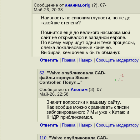
Сообщение от
ананим.orig
(?), 07-
Май-26, 20:38
Наивность не синоним глупости, но не до
такой же степени?
Помнится ещё до великого насморка мой
сайт не открывался в западной европе.
По всему миру идут одни и теже процессы,
слегка локализованные конечно.
Выбирай, кем хочешь быть обманут.
Ответить
|
Правка
|
Наверх
|
Cообщить модератору
52.
"Valve опубликовала CAD-
–1
файлы корпуса Steam
+
–
/
Controller. Попул..."
Сообщение от
Аноним
(3), 07-
Май-26, 22:58
Значит вопросики к вашему сайту.
Как вообще можно сравнивать списки
заблокированного ? Мы уже к Китаю и
КНДР приближаемся.
Ответить
|
Правка
|
Наверх
|
Cообщить модератору
110.
"Valve опубликовала CAD-