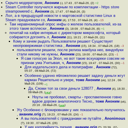
Скрыто модератором
,
Аноним
(-), 17:43 , 07-Май-26, (2)
+2
Steam Controller получился жирным по комплектации - https store
steampowered c
,
Аноним
(3), 17:47 , 07-Май-26, (3)
Лол, а в предыдущей новости о мартовской статистике Linux в
Steam праздновали со
,
Аноним
(4), 17:53 , 07-Май-26, (4)
–15
Там неравномерный опрос инфы о железе пользователей, из-за
этого такие всплески
,
Аноним
(3), 18:09 , 07-Май-26, (6)
+1
почитай на хабре интервью с директором микрософта, который
собирается догонять л
,
Аноним
(11), 18:21 , 07-Май-26, (11)
Кому и зачем рыдать Пользователи решают Существует
неопровержимая статистика
,
Аноним
(15), 18:34 , 07-Май-26, (18)
–3
пользователи решили, после релиза макбука нео, виндобуки
стали никому не нужны
,
Аноним
(23), 19:00 , 07-Май-26, (23)
–1
Я сам голосую за Эпол, но вот такие вскукареки совсем не
признак ума Учитывая, ч
,
Аноним
(15), 19:47 , 07-Май-26, (30)
–1
Для издательского дела и полиграфии
,
Аноним
(72),
05:37 , 08-Май-26, (72)
Особенно удачно ябложелезо решает задачу деньги жгут
карман Решительно и увере
,
тоже Аноним
(ok), 12:24 , 08-
Май-26, (109)
+1
Да, Сяоми топ за свои деньги 128077
,
Аноним
(4), 18:30 ,
08-Май-26, (
)
152
Ноуты не пробовал, смарты - проспамленное говно
вдвое дороже аналогичного Тесно,
,
тоже Аноним
(ok),
20:16 , 08-Май-26, (
)
160
Угу Особенно с блокировками у них показательно получилось
,
ананим.orig
(?), 19:23 , 07-Май-26, (24)
–1
А вы пользователей с гражданами не путайте
,
Anonimous
(?), 19:30 , 07-Май-26, (26)
У них калорийность разная
,
ананим.orig
(?), 20:39 , 07-