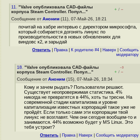
11.
"Valve опубликовала CAD-файлы
+
–
/
корпуса Steam Controller. Попул..."
Сообщение от
Аноним
(11), 07-Май-26, 18:21
почитай на хабре интервью с директором микрософта,
который собирается догонять линукс по
производительности в новых обновлениях для
виндовс к2, и зарыдай
Ответить
|
Правка
|
К родителю #4
|
Наверх
|
Cообщить
модератору
18.
"Valve опубликовала CAD-файлы
–3
+
–
корпуса Steam Controller. Попул..."
/
Сообщение от
Аноним
(15), 07-Май-26, 18:34
Кому и зачем рыдать? Пользователи решают.
Существует неопровержимая статистика. 4%
никогда не превратятся в 44%, хоть ты тресни. На
современной стадии капитализма и уровне
капитализации известных корпораций такое уже не
пройдёт. Если только сами эти корпорации твой
линукс не возглавят. Чем они сегодня вообщем-то и
занимаются. 44% возможно будет у MS Linux. Это
тебя устроит?
Ответить
|
Правка
|
Наверх
|
Cообщить модератору