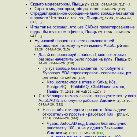
Скрыто модератором
,
Пыщь
(?), 12:28 , 08-Май-26, (111)
–2
Скрыто модератором
,
ptr
(ok), 12:38 , 08-Май-26, (112)
Отредактированное сообщение было вообще без матов
и прочего Что там не так, за
,
Пыщь
(?), 12:49 , 08-Май-26,
(113)
–2
И ты так не осознал, что без CAD-ов проектирования не
сидел бы в уютном офисе с
,
Пыщь
(?), 12:56 , 08-Май-26,
(114)
–2
Ну и какой процент от всех пользователей
составаляют те, кому нужен именно AutoC
,
ptr
(ok),
13:28 , 08-Май-26, (115)
Давай попроектируй в nanocad, мне некоторые
разрезы начертить было проще на куль
,
Пыщь
(?),
14:48 , 08-Май-26, (120)
Ну тут вообще без вариантов Попробуйте в
Synopsys EDA спроектировать современны
,
ptr
(ok), 15:03 , 08-Май-26, (122)
Что, согласился в итоге с Kafka, k8s,
PostgreSQL, RabbitMQ, ClickHouse и мног
,
Пыщь
(?), 15:13 , 08-Май-26, (127)
–2
Я тебе запросто могу сказать о проценте тех, у кого
AutoCAD благополучно работае
,
Аноним
(4), 15:49 ,
08-Май-26, (132)
Я знаю об этом одном проценте Пока задачи
относительно простые - работают Как
,
ptr
(ok),
17:19 , 08-Май-26, (144)
Чувак, AutoCAD под Виндой благополучно
работает у 100 , а не у одного Заканчива
,
Аноним
(4), 18:01 , 08-Май-26, (
147
)