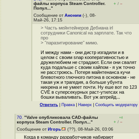
файлы корпуса Steam Controller.
+
–
/
Попул..."
Сообщение от
Аноним
(-), 08-
Май-26, 17:15
> Часть мейнтейнеров Дебиана irl
сотрудники Canonical на зарплате. Так что
про
> "паразитирование" мимо.
И между нами - они дистр изгадили и в
целом с своим snap кооперативностью и
дружелюбием не страдают. Если они свалят
куда подальше с своим хайпом - я уж точно
не расстроюсь. Потеря майнтенанса кучи
блевотного глючного питона в основном - не
такая уж и трагедия, а больше убунта
нихрена и не умеет почти. Ну еше вот по 123
CVE в суперсекурных раст-утилсах на
бошки вываливать. Вот уж апгрейд...
Ответить
|
Правка
|
Наверх
|
Cообщить модератору
70.
"Valve опубликовала CAD-файлы
+4
+
–
корпуса Steam Controller. Попул..."
/
Сообщение от
Игорь
(??), 08-Май-26, 03:06
Когда в команду разработчиков набирают