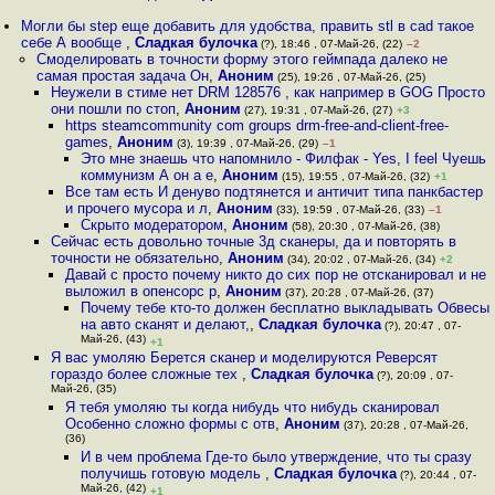
Могли бы step еще добавить для удобства, править stl в cad такое
себе А вообще
,
Сладкая булочка
(?), 18:46 , 07-Май-26, (22)
–2
Смоделировать в точности форму этого геймпада далеко не
самая простая задача Он
,
Аноним
(25), 19:26 , 07-Май-26, (25)
Неужели в стиме нет DRM 128576 , как например в GOG Просто
они пошли по стоп
,
Аноним
(27), 19:31 , 07-Май-26, (27)
+3
https steamcommunity com groups drm-free-and-client-free-
games
,
Аноним
(3), 19:39 , 07-Май-26, (29)
–1
Это мне знаешь что напомнило - Филфак - Yes, I feel Чуешь
коммунизм А он а е
,
Аноним
(15), 19:55 , 07-Май-26, (32)
+1
Все там есть И денуво подтянется и античит типа панкбастер
и прочего мусора и л
,
Аноним
(33), 19:59 , 07-Май-26, (33)
–1
Скрыто модератором
,
Аноним
(58), 20:30 , 07-Май-26, (38)
Сейчас есть довольно точные 3д сканеры, да и повторять в
точности не обязательно
,
Аноним
(34), 20:02 , 07-Май-26, (34)
+2
Давай с просто почему никто до сих пор не отсканировал и не
выложил в опенсорс р
,
Аноним
(37), 20:28 , 07-Май-26, (37)
Почему тебе кто-то должен бесплатно выкладывать Обвесы
на авто сканят и делают,
,
Сладкая булочка
(?), 20:47 , 07-
Май-26, (43)
+1
Я вас умоляю Берется сканер и моделируются Реверсят
гораздо более сложные тех
,
Сладкая булочка
(?), 20:09 , 07-
Май-26, (35)
Я тебя умоляю ты когда нибудь что нибудь сканировал
Особенно сложно формы с отв
,
Аноним
(37), 20:28 , 07-Май-26,
(36)
И в чем проблема Где-то было утверждение, что ты сразу
получишь готовую модель
,
Сладкая булочка
(?), 20:44 , 07-
Май-26, (42)
+1