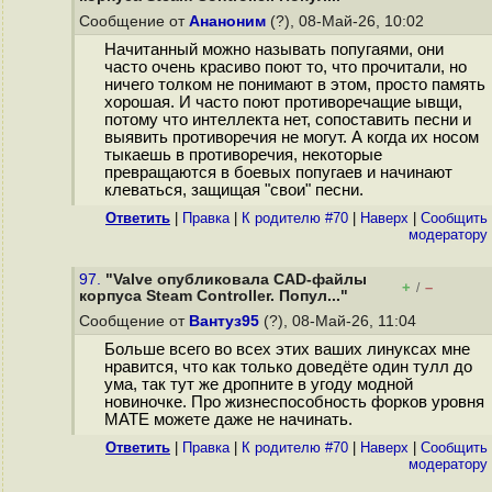
Сообщение от
Ананоним
(?), 08-Май-26, 10:02
Начитанный можно называть попугаями, они
часто очень красиво поют то, что прочитали, но
ничего толком не понимают в этом, просто память
хорошая. И часто поют противоречащие ывщи,
потому что интеллекта нет, сопоставить песни и
выявить противоречия не могут. А когда их носом
тыкаешь в противоречия, некоторые
превращаются в боевых попугаев и начинают
клеваться, защищая "свои" песни.
Ответить
|
Правка
|
К родителю #70
|
Наверх
|
Cообщить
модератору
97.
"Valve опубликовала CAD-файлы
+
–
/
корпуса Steam Controller. Попул..."
Сообщение от
Вантуз95
(?), 08-Май-26, 11:04
Больше всего во всех этих ваших линуксах мне
нравится, что как только доведёте один тулл до
ума, так тут же дропните в угоду модной
новиночке. Про жизнеспособность форков уровня
MATE можете даже не начинать.
Ответить
|
Правка
|
К родителю #70
|
Наверх
|
Cообщить
модератору