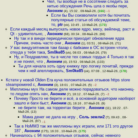
Чел, ты вообще не в сосотянии следить за
нитью обсуждения Речь шла о якобы пере
,
Аноним
(4), 15:32 , 09-Май-26, (
166
)
–1
Если бы Вы соизволили хотя бы почитать
популярные статьи об обсуждаемой теме,
то
,
ptr
(ok), 10:45 , 10-Май-26, (
173
)
Если каждый месяц выпускать новое ядро, месу, вейленд, раст и
Qt - удивительно,
,
Аноним
(68), 00:34 , 08-Май-26, (68)
Ну так и в винде периодически приходит обновление ядра
Причем, очень часто они
,
Аноним
(1), 03:51 , 08-Май-26, (71)
У вас виндузятников там базар с бабками в ОС встроен чтоли,
откуда у тебя така
,
Sm0ke85
(ok), 08:03 , 08-Май-26, (79)
Ну, и Поздравляю, ты в числе тех самых гордых 4 Только я так
и не понял, что
,
Аноним
(4), 15:53 , 08-Май-26, (133)
Ты для начала хоть одну книжку про логику почитай, прежде
чем к ней апеллировать
,
Sm0ke85
(ok), 07:08 , 12-Май-26, (
178
)
Кстати у новой Olden Era куча положительных отзывов https store
steampowered c
,
Аноним
(3), 18:01 , 07-Май-26, (5)
–2
Миллионы мух На самом деле можно порадоваться, что наконец-
то людям опять нач
,
Аноним
(7), 18:12 , 07-Май-26, (7)
–2
Почему Просто не берите и всё, а основной аудитории наоборот
зашло и баги быст
,
Аноним
(3), 18:16 , 07-Май-26, (9)
не берите там, на торрентах берите
,
Аноним
(11), 18:22 , 07-
Май-26, (13)
Мама денег не дала на игру
,
Соль земли2
(?), 09:43 , 08-
Май-26, (87)
–1
Так в HoMM3 так же миллионы мух играли, или 171 это другое
187
,
Аноним
(175), 16:33 , 10-Май-26, (
175
)
Начиналось с 94 положительных отзывов, сейчас немного