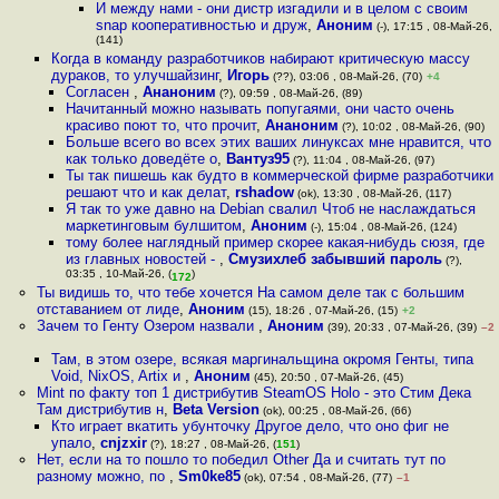
И между нами - они дистр изгадили и в целом с своим
snap кооперативностью и друж
,
Аноним
(-), 17:15 , 08-Май-26,
(141)
Когда в команду разработчиков набирают критическую массу
дураков, то улучшайзинг
,
Игорь
(??), 03:06 , 08-Май-26, (70)
+4
Согласен
,
Ананоним
(?), 09:59 , 08-Май-26, (89)
Начитанный можно называть попугаями, они часто очень
красиво поют то, что прочит
,
Ананоним
(?), 10:02 , 08-Май-26, (90)
Больше всего во всех этих ваших линуксах мне нравится, что
как только доведёте о
,
Вантуз95
(?), 11:04 , 08-Май-26, (97)
Ты так пишешь как будто в коммерческой фирме разработчики
решают что и как делат
,
rshadow
(ok), 13:30 , 08-Май-26, (117)
Я так то уже давно на Debian свалил Чтоб не наслаждаться
маркетинговым булшитом
,
Аноним
(-), 15:04 , 08-Май-26, (124)
тому более наглядный пример скорее какая-нибудь сюзя, где
из главных новостей -
,
Смузихлеб забывший пароль
(?),
03:35 , 10-Май-26, (
)
172
Ты видишь то, что тебе хочется На самом деле так с большим
отставанием от лиде
,
Аноним
(15), 18:26 , 07-Май-26, (15)
+2
Зачем то Генту Озером назвали
,
Аноним
(39), 20:33 , 07-Май-26, (39)
–2
Там, в этом озере, всякая маргинальщина окромя Генты, типа
Void, NixOS, Artix и
,
Аноним
(45), 20:50 , 07-Май-26, (45)
Mint по факту топ 1 дистрибутив SteamOS Holo - это Стим Дека
Там дистрибутив н
,
Beta Version
(ok), 00:25 , 08-Май-26, (66)
Кто играет вкатить убунточку Другое дело, что оно фиг не
упало
,
cnjzxir
(?), 18:27 , 08-Май-26, (
151
)
Нет, если на то пошло то победил Other Да и считать тут по
разному можно, по
,
Sm0ke85
(ok), 07:54 , 08-Май-26, (77)
–1