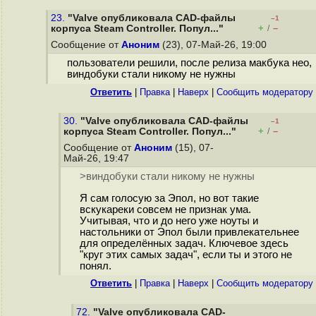
23.
"Valve опубликовала CAD-файлы
–1
+
–
корпуса Steam Controller. Попул..."
/
Сообщение от
Аноним
(23), 07-Май-26, 19:00
пользователи решили, после релиза макбука нео,
виндобуки стали никому не нужны
Ответить
|
Правка
|
Наверх
|
Cообщить модератору
30.
"Valve опубликовала CAD-файлы
–1
+
–
корпуса Steam Controller. Попул..."
/
Сообщение от
Аноним
(15), 07-
Май-26, 19:47
>виндобуки стали никому не нужны
Я сам голосую за Эпол, но вот такие
вскукареки совсем не признак ума.
Учитывая, что и до него уже ноуты и
настольники от Эпол были привлекательнее
для определённых задач. Ключевое здесь
"круг этих самых задач", если ты и этого не
понял.
Ответить
|
Правка
|
Наверх
|
Cообщить модератору
72.
"Valve опубликовала CAD-