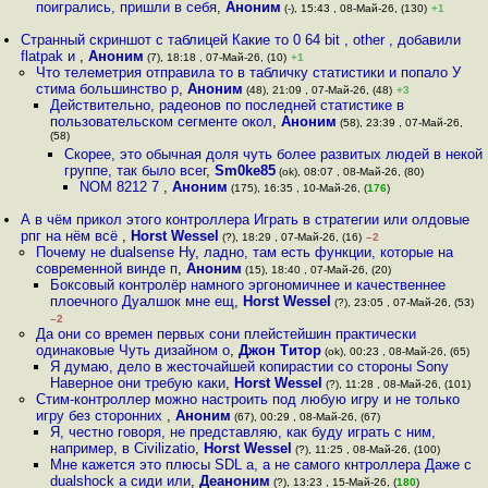
поигрались, пришли в себя
,
Аноним
(-), 15:43 , 08-Май-26, (130)
+1
Странный скриншот с таблицей Какие то 0 64 bit , other , добавили
flatpak и
,
Аноним
(7), 18:18 , 07-Май-26, (10)
+1
Что телеметрия отправила то в табличку статистики и попало У
стима большинство р
,
Аноним
(48), 21:09 , 07-Май-26, (48)
+3
Действительно, радеонов по последней статистике в
пользовательском сегменте окол
,
Аноним
(58), 23:39 , 07-Май-26,
(58)
Скорее, это обычная доля чуть более развитых людей в некой
группе, так было всег
,
Sm0ke85
(ok), 08:07 , 08-Май-26, (80)
NOM 8212 7
,
Аноним
(175), 16:35 , 10-Май-26, (
176
)
А в чём прикол этого контроллера Играть в стратегии или олдовые
рпг на нём всё
,
Horst Wessel
(?), 18:29 , 07-Май-26, (16)
–2
Почему не dualsense Ну, ладно, там есть функции, которые на
современной винде п
,
Аноним
(15), 18:40 , 07-Май-26, (20)
Боксовый контролёр намного эргономичнее и качественнее
плоечного Дуалшок мне ещ
,
Horst Wessel
(?), 23:05 , 07-Май-26, (53)
–2
Да они со времен первых сони плейстейшин практически
одинаковые Чуть дизайном о
,
Джон Титор
(ok), 00:23 , 08-Май-26, (65)
Я думаю, дело в жесточайшей копирастии со стороны Sony
Наверное они требую каки
,
Horst Wessel
(?), 11:28 , 08-Май-26, (101)
Стим-контроллер можно настроить под любую игру и не только
игру без сторонних
,
Аноним
(67), 00:29 , 08-Май-26, (67)
Я, честно говоря, не представляю, как буду играть с ним,
например, в Civilizatio
,
Horst Wessel
(?), 11:25 , 08-Май-26, (100)
Мне кажется это плюсы SDL а, а не самого кнтроллера Даже с
dualshock а сиди или
,
Деаноним
(?), 13:23 , 15-Май-26, (
180
)