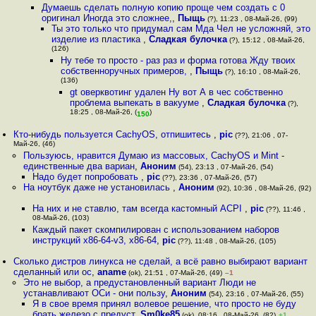
Думаешь сделать полную копию проще чем создать с 0
оригинал Иногда это сложнее,
,
Пыщь
(?), 11:23 , 08-Май-26, (99)
Ты это только что придумал сам Мда Чел не усложняй, это
изделие из пластика
,
Сладкая булочка
(?), 15:12 , 08-Май-26,
(126)
Ну тебе то просто - раз раз и форма готова Жду твоих
собственноручных примеров,
,
Пыщь
(?), 16:10 , 08-Май-26,
(136)
gt оверквотинг удален Ну вот А в чес собственно
проблема выпекать в вакууме
,
Сладкая булочка
(?),
18:25 , 08-Май-26, (
)
150
Кто-нибудь пользуется CaсhyOS, отпишитесь
,
pic
(??), 21:06 , 07-
Май-26, (46)
Пользуюсь, нравится Думаю из массовых, CachyOS и Mint -
единственные два вариан
,
Аноним
(54), 23:13 , 07-Май-26, (54)
Надо будет попробовать
,
pic
(??), 23:36 , 07-Май-26, (57)
На ноутбук даже не установилась
,
Аноним
(92), 10:36 , 08-Май-26, (92)
На них и не ставлю, там всегда кастомный ACPI
,
pic
(??), 11:46 ,
08-Май-26, (103)
Каждый пакет скомпилирован с использованием наборов
инструкций x86-64-v3, x86-64
,
pic
(??), 11:48 , 08-Май-26, (105)
Сколько дистров линукса не сделай, а всё равно выбирают вариант
сделанный или ос
,
aname
(ok), 21:51 , 07-Май-26, (49)
–1
Это не выбор, а предустановленный вариант Люди не
устанавливают ОСи - они пользу
,
Аноним
(54), 23:16 , 07-Май-26, (55)
Я в свое время принял волевое решение, что просто не буду
брать железо с предуст
,
Sm0ke85
(ok), 08:16 , 08-Май-26, (82)
+1