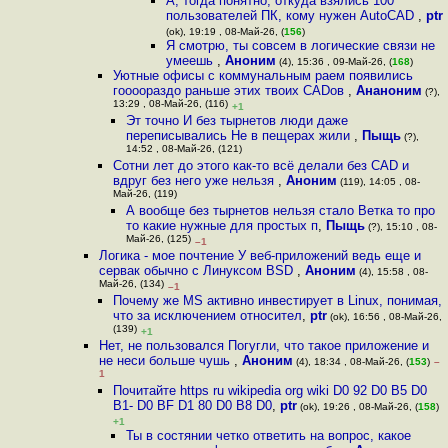
А, тогда понятно, откуда взялись 100
пользователей ПК, кому нужен AutoCAD
,
ptr
(ok), 19:19 , 08-Май-26, (
156
)
Я смотрю, ты совсем в логические связи не
умеешь
,
Аноним
(4), 15:36 , 09-Май-26, (
168
)
Уютные офисы с коммунальным раем появились
гоооораздо раньше этих твоих CADов
,
Ананоним
(?),
13:29 , 08-Май-26, (116)
+1
Эт точно И без тырнетов люди даже
переписывались Не в пещерах жили
,
Пыщь
(?),
14:52 , 08-Май-26, (121)
Сотни лет до этого как-то всё делали без CAD и
вдруг без него уже нельзя
,
Аноним
(119), 14:05 , 08-
Май-26, (119)
А вообще без тырнетов нельзя стало Ветка то про
то какие нужные для простых п
,
Пыщь
(?), 15:10 , 08-
Май-26, (125)
–1
Логика - мое почтение У веб-приложений ведь еще и
сервак обычно с Линуксом BSD
,
Аноним
(4), 15:58 , 08-
Май-26, (134)
–1
Почему же MS активно инвестирует в Linux, понимая,
что за исключением относител
,
ptr
(ok), 16:56 , 08-Май-26,
(139)
+1
Нет, не пользовался Погугли, что такое приложение и
не неси больше чушь
,
Аноним
(4), 18:34 , 08-Май-26, (
153
)
–
1
Почитайте https ru wikipedia org wiki D0 92 D0 B5 D0
B1- D0 BF D1 80 D0 B8 D0
,
ptr
(ok), 19:26 , 08-Май-26, (
158
)
+1
Ты в состянии четко ответить на вопрос, какое