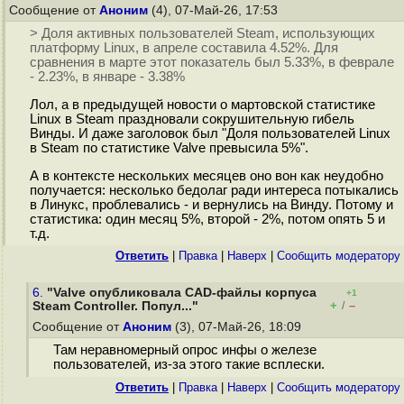
Сообщение от
Аноним
(4), 07-Май-26, 17:53
> Доля активных пользователей Steam, использующих
платформу Linux, в апреле составила 4.52%. Для
сравнения в марте этот показатель был 5.33%, в феврале
- 2.23%, в январе - 3.38%
Лол, а в предыдущей новости о мартовской статистике
Linux в Steam праздновали сокрушительную гибель
Винды. И даже заголовок был "Доля пользователей Linux
в Steam по статистике Valve превысила 5%".
А в контексте нескольких месяцев оно вон как неудобно
получается: несколько бедолаг ради интереса потыкались
в Линукс, проблевались - и вернулись на Винду. Потому и
статистика: один месяц 5%, второй - 2%, потом опять 5 и
т.д.
Ответить
|
Правка
|
Наверх
|
Cообщить модератору
6.
"Valve опубликовала CAD-файлы корпуса
+1
+
–
Steam Controller. Попул..."
/
Сообщение от
Аноним
(3), 07-Май-26, 18:09
Там неравномерный опрос инфы о железе
пользователей, из-за этого такие всплески.
Ответить
|
Правка
|
Наверх
|
Cообщить модератору