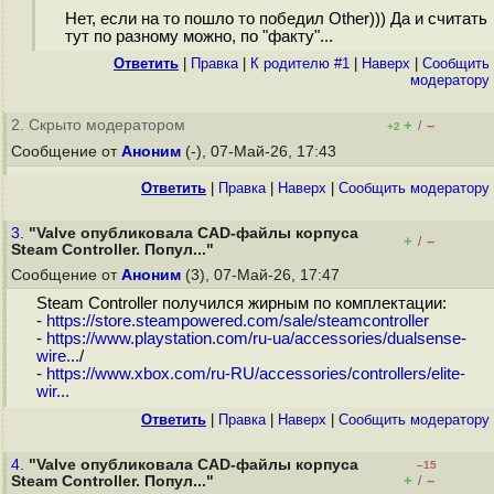
Нет, если на то пошло то победил Other))) Да и считать
тут по разному можно, по "факту"...
Ответить
|
Правка
|
К родителю #1
|
Наверх
|
Cообщить
модератору
2. Скрыто модератором
+
–
/
+2
Сообщение от
Аноним
(-), 07-Май-26, 17:43
Ответить
|
Правка
|
Наверх
|
Cообщить модератору
3.
"Valve опубликовала CAD-файлы корпуса
+
–
/
Steam Controller. Попул..."
Сообщение от
Аноним
(3), 07-Май-26, 17:47
Steam Controller получился жирным по комплектации:
-
https://store.steampowered.com/sale/steamcontroller
-
https://www.playstation.com/ru-ua/accessories/dualsense-
wire...
/
-
https://www.xbox.com/ru-RU/accessories/controllers/elite-
wir...
Ответить
|
Правка
|
Наверх
|
Cообщить модератору
4.
"Valve опубликовала CAD-файлы корпуса
–15
+
–
Steam Controller. Попул..."
/