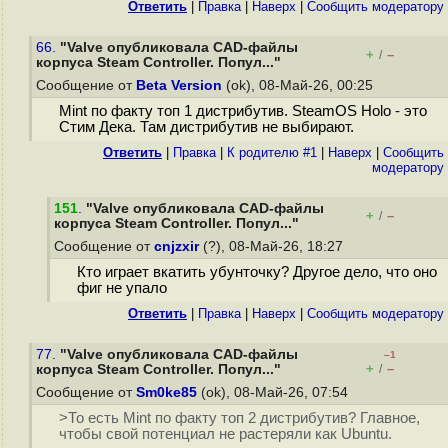
Ответить
|
Правка
|
Наверх
|
Cообщить модератору
66.
"Valve опубликовала CAD-файлы
+
–
/
корпуса Steam Controller. Попул..."
Сообщение от
Beta Version
(ok), 08-Май-26, 00:25
Mint по факту топ 1 дистрибутив. SteamOS Holo - это
Стим Дека. Там дистрибутив не выбирают.
Ответить
|
Правка
|
К родителю #1
|
Наверх
|
Cообщить
модератору
151
.
"Valve опубликовала CAD-файлы
+
–
/
корпуса Steam Controller. Попул..."
Сообщение от
cnjzxir
(?), 08-Май-26, 18:27
Кто играет вкатить убунточку? Другое дело, что оно
фиг не упало
Ответить
|
Правка
|
Наверх
|
Cообщить модератору
77.
"Valve опубликовала CAD-файлы
–1
+
–
корпуса Steam Controller. Попул..."
/
Сообщение от
Sm0ke85
(ok), 08-Май-26, 07:54
>То есть Mint по факту топ 2 дистрибутив? Главное,
чтобы свой потенциал не растеряли как Ubuntu.