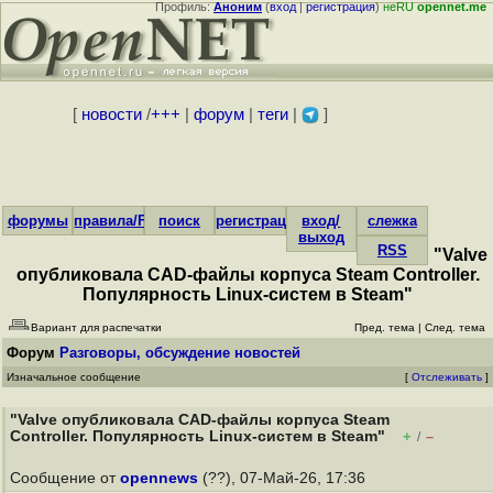
Профиль:
Аноним
(
вход
|
регистрация
)
неRU
opennet.me
[
новости
/
+++
|
форум
|
теги
|
]
форумы
правила/FAQ
поиск
регистрация
вход/
слежка
выход
RSS
"Valve
опубликовала CAD-файлы корпуса Steam Controller.
Популярность Linux-систем в Steam"
Вариант для распечатки
Пред. тема
|
След. тема
Форум
Разговоры, обсуждение новостей
Изначальное сообщение
[
Отслеживать
]
"Valve опубликовала CAD-файлы корпуса Steam
Controller. Популярность Linux-систем в Steam"
+
–
/
Сообщение от
opennews
(??), 07-Май-26, 17:36