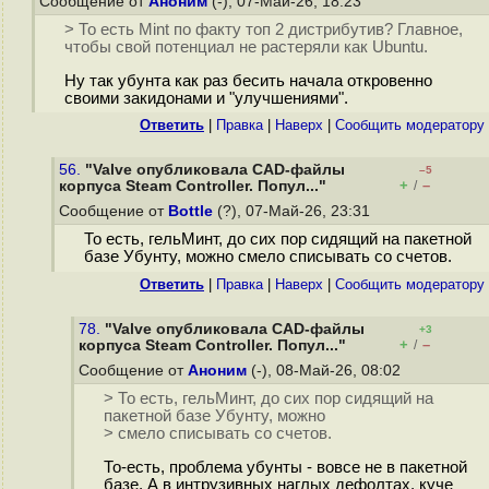
Сообщение от
Аноним
(-), 07-Май-26, 18:23
> То есть Mint по факту топ 2 дистрибутив? Главное,
чтобы свой потенциал не растеряли как Ubuntu.
Ну так убунта как раз бесить начала откровенно
своими закидонами и "улучшениями".
Ответить
|
Правка
|
Наверх
|
Cообщить модератору
56.
"Valve опубликовала CAD-файлы
–5
+
–
корпуса Steam Controller. Попул..."
/
Сообщение от
Bottle
(?), 07-Май-26, 23:31
То есть, гельМинт, до сих пор сидящий на пакетной
базе Убунту, можно смело списывать со счетов.
Ответить
|
Правка
|
Наверх
|
Cообщить модератору
78.
"Valve опубликовала CAD-файлы
+3
+
–
корпуса Steam Controller. Попул..."
/
Сообщение от
Аноним
(-), 08-Май-26, 08:02
> То есть, гельМинт, до сих пор сидящий на
пакетной базе Убунту, можно
> смело списывать со счетов.
То-есть, проблема убунты - вовсе не в пакетной
базе. А в интрузивных наглых дефолтах, куче