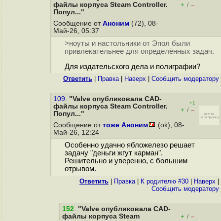
файлы корпуса Steam Controller.
+
–
/
Попул..."
Сообщение от
Аноним
(72), 08-
Май-26, 05:37
>ноуты и настольники от Эпол были
привлекательнее для определённых задач.
Для издательского дела и полиграфии?
Ответить
|
Правка
|
Наверх
|
Cообщить модератору
109.
"Valve опубликовала CAD-
+1
файлы корпуса Steam Controller.
+
–
/
Попул..."
Сообщение от
тоже Аноним
(ok), 08-
Май-26, 12:24
Особенно удачно ябложелезо решает
задачу "деньги жгут карман".
Решительно и уверенно, с большим
отрывом.
Ответить
|
Правка
|
К родителю #30
|
Наверх
|
Cообщить модератору
152
.
"Valve опубликовала CAD-
файлы корпуса Steam
+
–
/