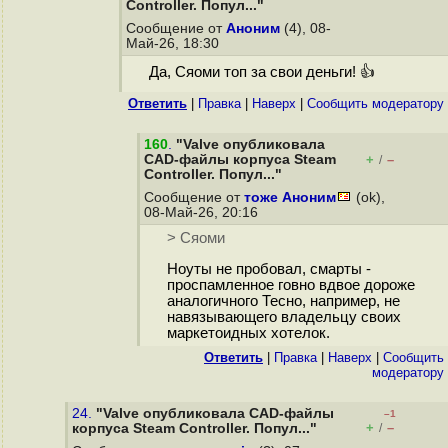
Controller. Попул..."
Сообщение от
Аноним
(4), 08-
Май-26, 18:30
Да, Сяоми топ за свои деньги! 👍
Ответить
|
Правка
|
Наверх
|
Cообщить модератору
160
.
"Valve опубликовала
CAD-файлы корпуса Steam
+
–
/
Controller. Попул..."
Сообщение от
тоже Аноним
(ok),
08-Май-26, 20:16
> Сяоми
Ноуты не пробовал, смарты -
проспамленное говно вдвое дороже
аналогичного Тесно, например, не
навязывающего владельцу своих
маркетоидных хотелок.
Ответить
|
Правка
|
Наверх
|
Cообщить
модератору
24.
"Valve опубликовала CAD-файлы
–1
+
–
корпуса Steam Controller. Попул..."
/