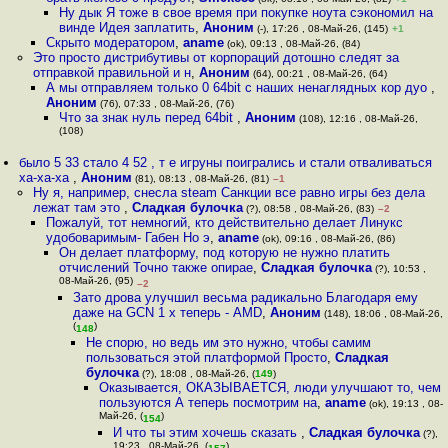
Ну дык Я тоже в свое время при покупке ноута сэкономил на
винде Идея заплатить
,
Аноним
(-), 17:26 , 08-Май-26, (145)
+1
Скрыто модератором
,
aname
(ok), 09:13 , 08-Май-26, (84)
Это просто дистрибутивы от корпораций дотошно следят за
отправкой правильной и н
,
Аноним
(64), 00:21 , 08-Май-26, (64)
А мы отправляем только 0 64bit с наших ненаглядных кор дуо
,
Аноним
(76), 07:33 , 08-Май-26, (76)
Что за знак нуль перед 64bit
,
Аноним
(108), 12:16 , 08-Май-26,
(108)
было 5 33 стало 4 52 , т е игруны поигрались и стали отваливаться
ха-ха-ха
,
Аноним
(81), 08:13 , 08-Май-26, (81)
–1
Ну я, например, снесла steam Санкции все равно игры без дела
лежат там это
,
Сладкая булочка
(?), 08:58 , 08-Май-26, (83)
–2
Пожалуй, тот немногий, кто действительно делает Линукс
удобоваримым- Габен Но э
,
aname
(ok), 09:16 , 08-Май-26, (86)
Он делает платформу, под которую не нужно платить
отчислений Точно также опирае
,
Сладкая булочка
(?), 10:53 ,
08-Май-26, (95)
–2
Зато дрова улучшил весьма радикально Благодаря ему
даже на GCN 1 x теперь - AMD
,
Аноним
(148), 18:06 , 08-Май-26,
(
)
148
Не спорю, но ведь им это нужно, чтобы самим
пользоваться этой платформой Просто
,
Сладкая
булочка
(?), 18:08 , 08-Май-26, (
149
)
Оказывается, ОКАЗЫВАЕТСЯ, люди улучшают то, чем
пользуются А теперь посмотрим на
,
aname
(ok), 19:13 , 08-
Май-26, (
)
154
И что ты этим хочешь сказать
,
Сладкая булочка
(?),
19:23 , 08-Май-26, (
)