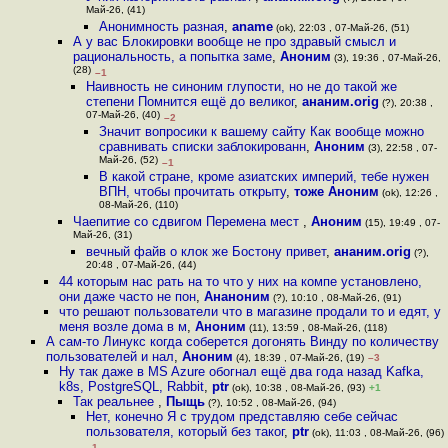
Май-26, (41)
Анонимность разная
,
aname
(ok), 22:03 , 07-Май-26, (51)
А у вас Блокировки вообще не про здравый смысл и
рациональность, а попытка заме
,
Аноним
(3), 19:36 , 07-Май-26,
(28)
–1
Наивность не синоним глупости, но не до такой же
степени Помнится ещё до великог
,
ананим.orig
(?), 20:38 ,
07-Май-26, (40)
–2
Значит вопросики к вашему сайту Как вообще можно
сравнивать списки заблокированн
,
Аноним
(3), 22:58 , 07-
Май-26, (52)
–1
В какой стране, кроме азиатских империй, тебе нужен
ВПН, чтобы прочитать открыту
,
тоже Аноним
(ok), 12:26 ,
08-Май-26, (110)
Чаепитие со сдвигом Перемена мест
,
Аноним
(15), 19:49 , 07-
Май-26, (31)
вечный файв о клок же Бостону привет
,
ананим.orig
(?),
20:48 , 07-Май-26, (44)
44 которым нас рать на то что у них на компе установлено,
они даже часто не пон
,
Ананоним
(?), 10:10 , 08-Май-26, (91)
что решают пользователи что в магазине продали то и едят, у
меня возле дома в м
,
Аноним
(11), 13:59 , 08-Май-26, (118)
А сам-то Линукс когда соберется догонять Винду по количеству
пользователей и нал
,
Аноним
(4), 18:39 , 07-Май-26, (19)
–3
Ну так даже в MS Azure обогнал ещё два года назад Kafka,
k8s, PostgreSQL, Rabbit
,
ptr
(ok), 10:38 , 08-Май-26, (93)
+1
Так реальнее
,
Пыщь
(?), 10:52 , 08-Май-26, (94)
Нет, конечно Я с трудом представляю себе сейчас
пользователя, который без таког
,
ptr
(ok), 11:03 , 08-Май-26, (96)
–1