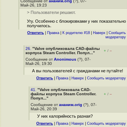
Сообщение от
ананим.orig
(?), 07-
Май-26, 19:23
> Пользователи решают.
Угу. Особенно с блокировками у них показательно
получилось.
Ответить
|
Правка
|
К родителю #18
|
Наверх
|
Cообщить
модератору
26.
"Valve опубликовала CAD-файлы
+
–
/
корпуса Steam Controller. Попул..."
Сообщение от
Anonimous
(?), 07-
Май-26, 19:30
А вы пользователей с гражданами не путайте!
Ответить
|
Правка
|
Наверх
|
Cообщить модератору
41.
"Valve опубликовала CAD-
файлы корпуса Steam Controller.
+
–
/
Попул..."
Сообщение от
ананим.orig
(?), 07-
Май-26, 20:39
У них калорийность разная?
Ответить
|
Правка
|
Наверх
|
Cообщить модератору