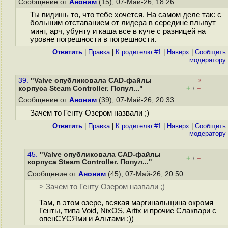
Сообщение от
Аноним
(15), 07-Май-26, 18:26
Ты видишь то, что тебе хочется. На самом деле так: с
большим отставанием от лидера в середине плывут
минт, арч, убунту и каша все в куче с разницей на
уровне погрешности в погрешности.
Ответить
|
Правка
|
К родителю #1
|
Наверх
|
Cообщить
модератору
39.
"Valve опубликовала CAD-файлы
–2
+
–
корпуса Steam Controller. Попул..."
/
Сообщение от
Аноним
(39), 07-Май-26, 20:33
Зачем то Генту Озером назвали ;)
Ответить
|
Правка
|
К родителю #1
|
Наверх
|
Cообщить
модератору
45.
"Valve опубликовала CAD-файлы
+
–
/
корпуса Steam Controller. Попул..."
Сообщение от
Аноним
(45), 07-Май-26, 20:50
> Зачем то Генту Озером назвали ;)
Там, в этом озере, всякая маргинальщина окромя
Генты, типа Void, NixOS, Artix и прочие Слаквари с
опенСУСЯми и Альтами ;))