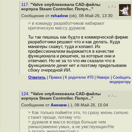
117.
"Valve опубликовала CAD-файлы
+
–
/
корпуса Steam Controller. Попул..."
Сообщение от
rshadow
(ok), 08-Май-26, 13:30
> в команду разработчиков набирают
критическую массу дураков
Ты так пишешь как будто в коммерческой фирме
разработчики решают что и как делать. Куда
манагеры скажут, туда и копают. Их
профессионализм выражается в качестве
функционала и рюшечек, за которые они и
отвечают. Но не за то что им сказали что в
функционале денег нет и поэтому приделываем
сбоку очередной ИИ.
Ответить
|
Правка
|
К родителю #70
|
Наверх
|
Cообщить
модератору
124.
"Valve опубликовала CAD-файлы
+
–
/
корпуса Steam Controller. Попул..."
Сообщение от
Аноним
(-), 08-Май-26, 15:04
> Как только поймёте это, то сразу жизнь сильно
станет проще, потому что
> дураков в массе всегда больше чем
умных(именно умых, а не умствующих!Не
> путать интеллект(ум) с