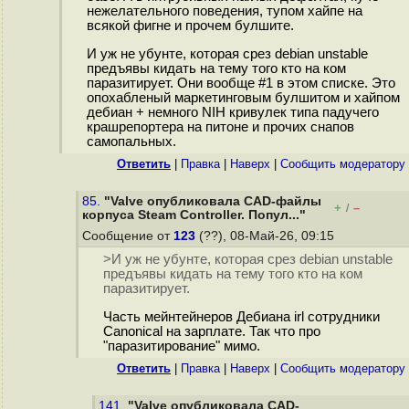
нежелательного поведения, тупом хайпе на
всякой фигне и прочем булшите.
И уж не убунте, которая срез debian unstable
предъявы кидать на тему того кто на ком
паразитирует. Они вообще #1 в этом списке. Это
опохабленый маркетинговым булшитом и хайпом
дебиан + немного NIH кривулек типа падучего
крашрепортера на питоне и прочих снапов
самопальных.
Ответить
|
Правка
|
Наверх
|
Cообщить модератору
85.
"Valve опубликовала CAD-файлы
+
–
/
корпуса Steam Controller. Попул..."
Сообщение от
123
(??), 08-Май-26, 09:15
>И уж не убунте, которая срез debian unstable
предъявы кидать на тему того кто на ком
паразитирует.
Часть мейнтейнеров Дебиана irl сотрудники
Canonical на зарплате. Так что про
"паразитирование" мимо.
Ответить
|
Правка
|
Наверх
|
Cообщить модератору
141.
"Valve опубликовала CAD-