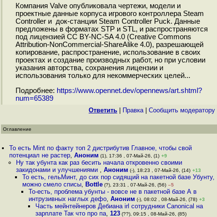
Компания Valve опубликовала чертежи, модели и
проектные данные корпуса игрового контроллера Steam
Controller и док-станции Steam Controller Puck. Данные
предложены в форматах STP и STL, и распространяются
под лицензией CC BY-NC-SA 4.0 (Creative Commons
Attribution-NonCommercial-ShareAlike 4.0), разрешающей
копирование, распространение, использование в своих
проектах и создание производных работ, но при условии
указания авторства, сохранения лицензии и
использования только для некоммерческих целей...
Подробнее:
https://www.opennet.dev/opennews/art.shtml?
num=65389
Ответить
|
Правка
|
Cообщить модератору
Оглавление
То есть Mint по факту топ 2 дистрибутив Главное, чтобы свой
потенциал не растер
,
Аноним
(1), 17:36 , 07-Май-26, (1)
+9
Ну так убунта как раз бесить начала откровенно своими
закидонами и улучшениями
,
Аноним
(-), 18:23 , 07-Май-26, (14)
+13
То есть, гельМинт, до сих пор сидящий на пакетной базе Убунту,
можно смело списы
,
Bottle
(?), 23:31 , 07-Май-26, (56)
–5
То-есть, проблема убунты - вовсе не в пакетной базе А в
интрузивных наглых дефо
,
Аноним
(-), 08:02 , 08-Май-26, (78)
+3
Часть мейнтейнеров Дебиана irl сотрудники Canonical на
зарплате Так что про па
,
123
(??), 09:15 , 08-Май-26, (85)