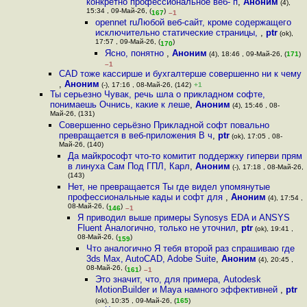
конкретно профессиональное веб- п
,
Аноним
(4),
15:34 , 09-Май-26, (
)
167
–1
opennet ruЛюбой веб-сайт, кроме содержащего
исключительно статические страницы,
,
ptr
(ok),
17:57 , 09-Май-26, (
)
170
Ясно, понятно
,
Аноним
(4), 18:46 , 09-Май-26, (
171
)
–1
CAD тоже кассирше и бухгалтерше совершенно ни к чему
,
Аноним
(-), 17:16 , 08-Май-26, (142)
+1
Ты серьезно Чувак, речь шла о прикладном софте,
понимаешь Очнись, какие к леше
,
Аноним
(4), 15:46 , 08-
Май-26, (131)
Совершенно серьёзно Прикладной софт повально
превращается в веб-приложения В ч
,
ptr
(ok), 17:05 , 08-
Май-26, (140)
Да майкрософт что-то комитит поддержку гиперви прям
в линуха Сам Под ГПЛ, Карл
,
Аноним
(-), 17:18 , 08-Май-26,
(143)
Нет, не превращается Ты где видел упомянутые
профессиональные кады и софт для
,
Аноним
(4), 17:54 ,
08-Май-26, (
)
146
–1
Я приводил выше примеры Synosys EDA и ANSYS
Fluent Аналогично, только не уточнил
,
ptr
(ok), 19:41 ,
08-Май-26, (
)
159
Что аналогично Я тебя второй раз спрашиваю где
3ds Max, AutoCAD, Adobe Suite
,
Аноним
(4), 20:45 ,
08-Май-26, (
)
161
–1
Это значит, что, для примера, Autodesk
MotionBuilder и Maya намного эффективней
,
ptr
(ok), 10:35 , 09-Май-26, (
165
)