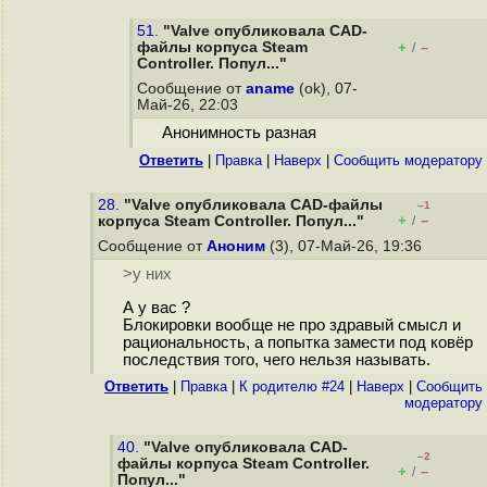
51.
"Valve опубликовала CAD-
файлы корпуса Steam
+
–
/
Controller. Попул..."
Сообщение от
aname
(ok), 07-
Май-26, 22:03
Анонимность разная
Ответить
|
Правка
|
Наверх
|
Cообщить модератору
28.
"Valve опубликовала CAD-файлы
–1
+
–
корпуса Steam Controller. Попул..."
/
Сообщение от
Аноним
(3), 07-Май-26, 19:36
>у них
А у вас ?
Блокировки вообще не про здравый смысл и
рациональность, а попытка замести под ковёр
последствия того, чего нельзя называть.
Ответить
|
Правка
|
К родителю #24
|
Наверх
|
Cообщить
модератору
40.
"Valve опубликовала CAD-
–2
файлы корпуса Steam Controller.
+
–
/
Попул..."