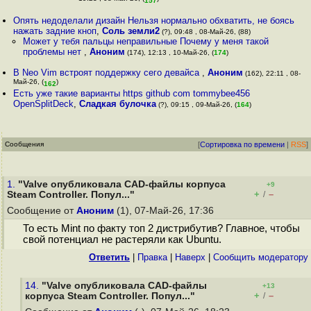
157
Опять недоделали дизайн Нельзя нормально обхватить, не боясь
нажать задние кноп
,
Соль земли2
(?), 09:48 , 08-Май-26, (88)
Может у тебя пальцы неправильные Почему у меня такой
проблемы нет
,
Аноним
(174), 12:13 , 10-Май-26, (
174
)
В Neo Vim встроят поддержку сего девайса
,
Аноним
(162), 22:11 , 08-
Май-26, (
)
162
Есть уже такие варианты https github com tommybee456
OpenSplitDeck
,
Сладкая булочка
(?), 09:15 , 09-Май-26, (
164
)
Сообщения
[
Сортировка по времени
|
RSS
]
1.
"Valve опубликовала CAD-файлы корпуса
+9
+
–
Steam Controller. Попул..."
/
Сообщение от
Аноним
(1), 07-Май-26, 17:36
То есть Mint по факту топ 2 дистрибутив? Главное, чтобы
свой потенциал не растеряли как Ubuntu.
Ответить
|
Правка
|
Наверх
|
Cообщить модератору
14.
"Valve опубликовала CAD-файлы
+13
+
–
корпуса Steam Controller. Попул..."
/