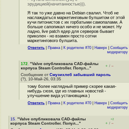
эрудицией(начитанностью))).
Я так то уже давно на Debian свалил. Чтоб не
наслаждаться маркетинговым булшитом от этой
кучи питонистов с их горбатыми самопалами. А
больше сапопикал ничего особо и не может. Ну
ладно, live patch ядер для серверов бывает
приколен - но взамен просто сотни
маркетингового булшита.
Ответить
|
Правка
|
К родителю #70
|
Наверх
|
Cообщить
модератору
172
.
"Valve опубликовала CAD-файлы
+
–
/
корпуса Steam Controller. Попул..."
Сообщение от
Смузихлеб забывший пароль
(?), 10-Май-26, 03:35
тому более наглядный пример скорее какая-
нибудь сюзя, где из главных новостей -
улучшение вида установщика )
Ответить
|
Правка
|
К родителю #70
|
Наверх
|
Cообщить
модератору
15.
"Valve опубликовала CAD-файлы
+2
+
–
корпуса Steam Controller. Попул..."
/