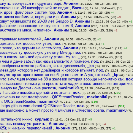
охнуть, вернуться и подумать ещё
,
Аноним
(4), 11:22 , 08-Сен-25, (15)
 охваченные ИИ-шизофренией не видят
,
Васян
(?), 12:14 , 08-Сен-25, (35)
их дров, файловых систем пор
,
Аноним
(-), 11:47 , 08-Сен-25, (20)
+4
ботчиков клеймили, порицали и о
,
Аноним
(23), 11:54 , 08-Сен-25, (23)
–3
живут уязвимости по 20-30 лет Бекдор D
,
Аноним
(-), 12:22 , 08-Сен-25, (40)
+1
фанатики наовнокодят и отупеют - тем б
,
Аноним
(265), 14:09 , 09-Сен-25, (265
аботчика из мяса, и полчерк
,
Аноним
(219), 02:35 , 09-Сен-25, (220)
–2
старинных накопителей
,
Аноним
(8), 10:51 , 08-Сен-25, (8)
+2
форматов тех досовских утил
,
пох.
(?), 10:56 , 08-Сен-25, (11)
+1
о такое, что дерьмо на ассемблер
,
Аноним
(121), 16:41 , 08-Сен-25, (121)
+4
ы возьмешь ту досовскую утилиту Мне д
,
пох.
(?), 18:42 , 08-Сен-25, (163)
 в каком нить веб-архиве ту утиль Ну то
,
_
(??), 19:31 , 08-Сен-25, (181)
о чем я даже забыл как называлось-то я примерн
,
пох.
(?), 20:25 , 08-Сен-25, 
 пробросом железа работает, и так дизассембл
,
_kp
(ok), 10:27 , 09-Сен-25, (24
леза для которого нет драйверов и которое втыкает
,
пох.
(?), 12:53 , 09-Сен-
эмулятор которого пишется вообще по памяти А уж, готовый
,
_kp
(ok), 14:2
что эмуляция нужна не 88 а железки которая вообще непонятно как
,
пох
пользовался только для простоты отладки и восстановоения алгоритмов
исанную на Делфи - она распозн
,
maximnik0
(?), 21:38 , 08-Сен-25, (203)
 На сайте помойка где найти не зная з
,
пох.
(?), 15:45 , 09-Сен-25, (
286
)
написана на net платформе - QICStreamReader
,
maximnik0
(?), 21:13 , 09-Се
ant QICStreamReader
,
maximnik0
(?), 21:17 , 09-Сен-25, (
330
)
 https github com dbrant QICStreamReader
,
пох.
(?), 21:23 , 09-Сен-25, (
331
)
нице выложено а может просто Фамилия и Отчество совпа
,
maximnik0
(?),
о остального ннико
,
курлык
(?), 11:01 , 08-Сен-25, (12)
+5
азалось некому устранить
,
Аноним
(-), 11:53 , 08-Сен-25, (22)
–4
025г, и никаких переполнений
,
Аноним
(27), 12:00 , 08-Сен-25, (27)
+1
81)
–2