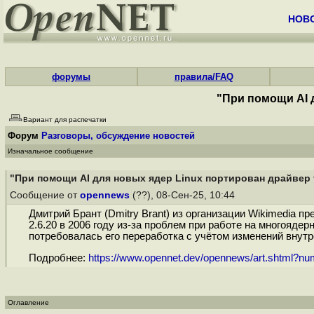
НОВ
форумы
правила/FAQ
"При помощи AI д
Вариант для распечатки
Форум
Разговоры, обсуждение новостей
Изначальное сообщение
"При помощи AI для новых ядер Linux портирован драйвер f
Сообщение от
opennews
(??), 08-Сен-25, 10:44
Дмитрий Брант (Dmitry Brant) из организации Wikimedia п
2.6.20 в 2006 году из-за проблем при работе на многояд
потребовалась его переработка с учётом изменений внутр
Подробнее:
https://www.opennet.dev/opennews/art.shtml?n
Оглавление