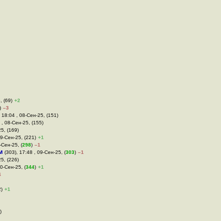
, (69)
+2
)
–3
, 18:04 , 08-Сен-25, (151)
 , 08-Сен-25, (155)
25, (169)
09-Сен-25, (221)
+1
-Сен-25, (
298
)
–1
м
(303), 17:48 , 09-Сен-25, (
303
)
–1
25, (226)
10-Сен-25, (
344
)
+1
4
2)
+1
)