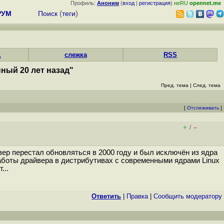
Профиль:
Аноним
(
вход
|
регистрация
)
неRU
opennet.me
РУМ
Поиск
(
теги
)
д
слежка
RSS
ный 20 лет назад"
Пред. тема
|
След. тема
[
Отслеживать
]
+
–
/
йвер перестал обновляться в 2000 году и был исключён из ядра
работы драйвера в дистрибутивах с современными ядрами Linux
...
Ответить
|
Правка
|
Cообщить модератору