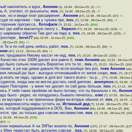
ный накопитель и вдох
,
Аноним
(1), 10:44 , 08-Сен-25, (1)
+22
ь А, этотвот, от рысыхыты
,
пох.
(?), 10:49 , 08-Сен-25, (5)
–5
ках, но и ввиде плат расширения
,
Аноним
(47), 12:48 , 08-Сен-25, (47)
+4
судя по картинке - там у чувака пре
,
пох.
(?), 12:59 , 08-Сен-25, (50)
–7
торонник прогресса
,
Котофалк
(?), 22:01 , 14-Сен-25, (
354
)
вот где найти магнитную ленту с
,
Кирилл
(??), 16:29 , 08-Сен-25, (116)
+4
ту шарманку обратно Там дел на пару в
,
пох.
(?), 18:08 , 08-Сен-25, (153)
–4
нтроллере
,
torvn77
(ok), 02:05 , 11-Сен-25, (
346
)
 , 08-Сен-25, (51)
+4
i Те и по сей день небось работ
,
пох.
(?), 13:06 , 08-Сен-25, (56)
–6
оним
(47), 13:12 , 08-Сен-25, (64)
+3
а вес продавали Никому кассет не над
,
пох.
(?), 15:20 , 08-Сен-25, (103)
–2
 Качество этих 100М дискет все равно б
,
тоже Аноним
(ok), 13:22 , 08-Сен-25
адо было сильно поискать Вероятно это та по
,
пох.
(?), 15:23 , 08-Сен-25, (104
ленее, а уж как девки давали Но если вообще без роз
,
тоже Аноним
(ok)
еня личный jaz был - выгодно отличавшийся от зипов скоро
,
пох.
(?), 18:17
а ехать не надо, однако ж для вот такого всего - ты р
,
_
(??), 19:08 , 08-Сен-
туденток, когда они не могли достать свой диплом
,
anonymos
(?), 03:48 , 
оверил Повторяю - у меня тех дискет по сей день больше
,
пох.
(?), 17:12 , 09
ись У тебя таких проблем не было потому, что ты банально с по
,
Анони
надо было - редко, но попадались Бывало лечилось
,
олег
(?), 07:55 , 09-Сен-
х из мусорки т е не приличных фирм во-вторых обычно эт
,
пох.
(?), 16:25 , 
на видеокассеты марш гуглить на
,
Истинный дед
(?), 13:49 , 08-Сен-25, (79)
–
ки, который поддерживался в DOS, Вин
,
Аноним
(94), 14:48 , 08-Сен-25, (94)
ется, три, но только два совсем несовместим
,
пох.
(?), 15:18 , 08-Сен-25, (10
), 20:29 , 09-Сен-25, (
326
)
 (97)
+6
точки нормальные А на ЗИПах возили по
,
Аноним
(137), 17:17 , 08-Сен-25, (137
о к 94му перестал быть актуален совсем
,
пох.
(?), 19:06 , 08-Сен-25, (168)