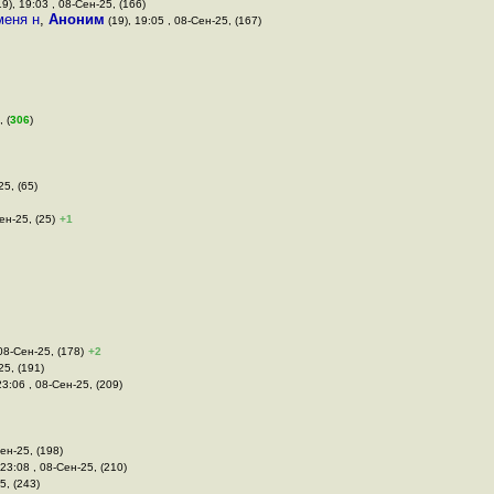
9), 19:03 , 08-Сен-25, (166)
меня н
,
Аноним
(19), 19:05 , 08-Сен-25, (167)
 (
306
)
25, (65)
ен-25, (25)
+1
 08-Сен-25, (178)
+2
25, (191)
23:06 , 08-Сен-25, (209)
Сен-25, (198)
 23:08 , 08-Сен-25, (210)
5, (243)