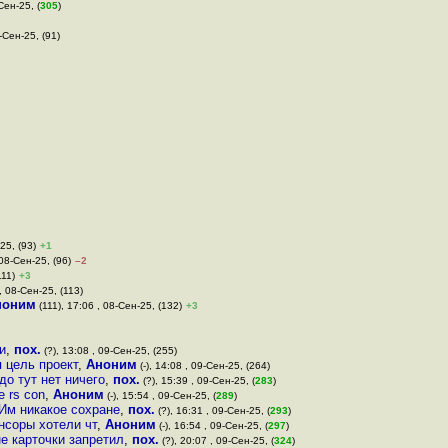
Сен-25, (
305
)
-Сен-25, (91)
25, (93)
+1
 08-Сен-25, (96)
–2
111)
+3
 , 08-Сен-25, (113)
ноним
(111), 17:06 , 08-Сен-25, (132)
+3
и
,
пох.
(?), 13:08 , 09-Сен-25, (255)
 цель проект
,
Аноним
(-), 14:08 , 09-Сен-25, (264)
до тут нет ничего
,
пох.
(?), 15:39 , 09-Сен-25, (
283
)
e rs con
,
Аноним
(-), 15:54 , 09-Сен-25, (
289
)
Им никакое сохране
,
пох.
(?), 16:31 , 09-Сен-25, (
293
)
нсоры хотели чт
,
Аноним
(-), 16:54 , 09-Сен-25, (
297
)
е карточки запретил
,
пох.
(?), 20:07 , 09-Сен-25, (
324
)