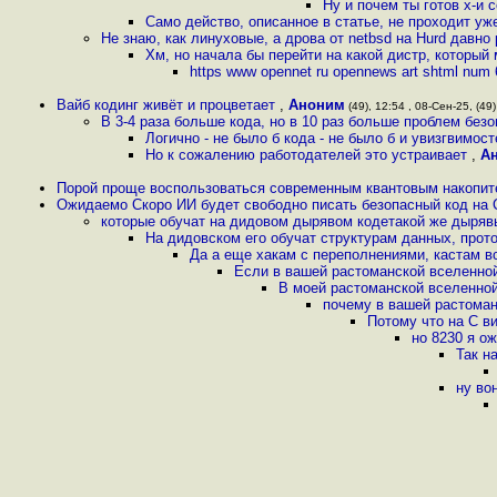
Ну и почем ты готов х-и 
Само действо, описанное в статье, не проходит уж
Не знаю, как линуховые, а дрова от netbsd на Hurd давно
Хм, но начала бы перейти на какой дистр, который
https www opennet ru opennews art shtml num 
Вайб кодинг живёт и процветает
,
Аноним
(49), 12:54 , 08-Сен-25, (49)
В 3-4 раза больше кода, но в 10 раз больше проблем безо
Логично - не было б кода - не было б и увизгвимост
Но к сожалению работодателей это устраивает
,
А
Порой проще воспользоваться современным квантовым накопите
Ожидаемо Скоро ИИ будет свободно писать безопасный код на С
которые обучат на дидовом дырявом кодетакой же дырявы
На дидовском его обучат структурам данных, прот
Да а еще хакам с переполнениями, кастам в
Если в вашей растоманской вселенной
В моей растоманской вселенной
почему в вашей растоман
Потому что на С ви
но 8230 я о
Так н
ну во