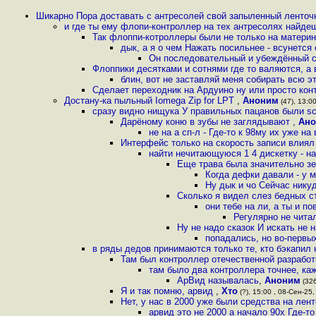
Шикарно Пора доставать с антресолей свой запыленный ленточ
и где ты ему флопи-контроллер на тех антресолях найдеш
Так флоппи-котроллеры были не только на материн
дык, а я о чем Нажать посильнее - всунется 
Он последовательный и убеждённый с
Флоппики десятками и сотнями где то валяются, а 
блин, вот не заставляй меня собирать всю э
Сделает переходник на Ардуино ну или просто ко
Достану-ка пыльный Iomega Zip for LPT
,
Аноним
(47), 13:00
сразу видно нищyка У правильных пацанов были scs
Дарёному коню в зубы не заглядывают
,
Ан
не на а сп-л - Где-то к 98му их уже н
Интерфейс только на скорость записи влиял
найти нечитающуюся 1 4 дискетку - н
Еще трава была значительно зе
Когда дефки давали - у м
Ну дык и чо Сейчас никуд
Сколько я видел слез бедных с
они тебе на ли, а ты и п
Регулярно не читал
Ну не надо сказок И искать не 
попадались, но во-первы
в ряды дедов принимаются только те, кто бэкапил 
Там был контроллер отечественной разработ
там было два контроллера точнее, каж
АрВид называлась
,
Аноним
(326
Я и так помню, арвид
,
Хто
(?), 15:00 , 08-Сен-25,
Нет, у нас в 2000 уже были средства на лен
арвид это не 2000 а начало 90х Где-т