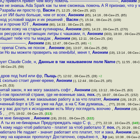
Q приветA привет чем могу помочь ---------------------------------------
,
Аноним
(1
же не знаешь Ada Spark как ты мне сможешь помочь A Я признаю, что у 
 Разрабы ии просто гр
,
Васян
(?), 12:25 , 08-Сен-25, (42)
ы от ИИ было больше, чем от всех
,
Аноним
(85), 14:16 , 08-Сен-25, (85)
н код условий задач и их решений
,
Васян
(?), 15:34 , 08-Сен-25, (109)
ли и прочие IOT
,
Аноним
(90), 14:33 , 08-Сен-25, (90)
 таким хожу на старые кулинарны
,
Аноним
(265), 14:23 , 09-Сен-25, (270)
х ресурсов и путающих литры с чашками, п
,
Аноним
(303), 18:00 , 09-Сен-25,
ообщает тебе что ты макдак
,
Аноним
(36), 12:11 , 08-Сен-25, (34)
----------------
,
Аноним
(19), 12:47 , 08-Сен-25, (46)
+1
 openai Стиль не похож
,
Аноним
(36), 13:07 , 08-Сен-25, (58)
рри Но вы можете проверить на опенЫЫ, меня т
,
Аноним
(19), 13:14 , 08-Сен-
ует Claude Code, н
,
Данные в так называемом поле Name
(?), 11:55 , 08-С
, 08-Сен-25, (59)
 дров под hurd или фр
,
Пыщь
(?), 12:02 , 08-Сен-25, (28)
+2
 сколько стоит денег-време
,
Аноним
(-), 12:44 , 08-Сен-25, (45)
н-25, (53)
читай закон, я же могу заказать софт
,
Аноним
(19), 13:12 , 08-Сен-25, (63)
Б-гом проклятой стране, где не-военные зака
,
пох.
(?), 18:07 , 08-Сен-25, (152)
 требования, я же заказываю работу а за что платят
,
Аноним
(19), 19:25 ,
ченный борт в US не уже на Аде, а на С Как думаешь
,
_
(??), 20:06 , 08-Сен-
ли у вас доступ к исходникам есть Могу поглядеть воочию
,
Аноним
(19), 
35
,
_
(??), 19:02 , 09-Сен-25, (
313
)
ем мне бинарник
,
Аноним
(19), 20:01 , 09-Сен-25, (
322
)
А ты из не-бинарных Предупреждать надо С -р
,
_
(??), 22:19 , 10-Сен-25, (
345
)
 А кому надо чтоб работало - платит за чтоб работало У
,
пох.
(?), 20:29 , 08-
работало Не падает - значит работает кто платит, тот и зака
,
Аноним
(19),
ику на карачках проползут Достаточно, серьёзно п
,
_kp
(ok), 10:38 , 09-Сен-2