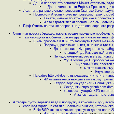
Да, но человек это понимает Может отложить, отд
--- Да, но человек это Ещё бы Просто люди
Лол, типа раньше сильно проверяли Сколько было падуч
Проверяли А если кто-то не проверял, таких разра
Хахаха, именно по этой причине в проектах 
И это стратегически правильно Чем больше 
Пфф Ответь на эти же вопросы но для опенсорсного разр
Отличная новость Уважаю, парень решил насущную проблемы 
там насущная проблема совсем другая - никто не знает 
В чём проблема в IDA Pro запихнуть Время же был
Попробуй, расскажешь нет, я не знаю где т
Да не торопись Ну предположим найдут
клавдией, да Как еще найти то 
Не надо оживлять, это и в эмуляции с
Угу В эмуляции С пробросом же
Эмуляции 8088, простой 
может скажем ему 
Эмулятор ис
На сайте http old-dos ru выкладывали утилиту нап
ИИ отказывается находить по такому промпту
Старую версию удалили - Новая уже 
Исходники https github com dbr
хахахаха - угадай, КТО ее автор
А зачем гадать -на стра
А теперь пусть вертают взад и прокрутку в консоли и кучу всег
code Код удалён в связи с наличием ошибок, которых ок
В NetBSD как-то работает прокрутка до сих пор в 2
Но это не точно
,
Аноним
(81), 13:56 , 08-Сен-25, (