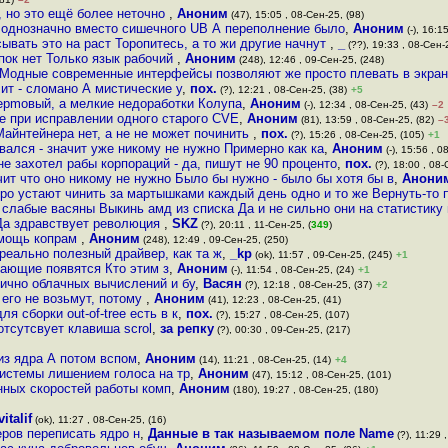
, но это ещё более неточно
,
Аноним
(47), 15:05 , 08-Сен-25, (98)
 однозначно вместо сишечного UB А переполнение было
,
Аноним
(-), 16:1
ывать это на раст Торопитесь, а то жи другие начнут
,
_
(??), 19:33 , 08-Сен-
апок нет Только язык рабочий
,
Аноним
(248), 12:46 , 09-Сен-25, (248)
к Модные современные интерфейсы позволяют же просто плевать в экран
чит - сломано А мистические у
,
пох.
(?), 12:21 , 08-Сен-25, (38)
+5
epmовый, а мелкие недоработки Колупа
,
Аноним
(-), 12:34 , 08-Сен-25, (43)
–2
же при исправлении одного старого CVE
,
Аноним
(81), 13:59 , 08-Сен-25, (82)
–
Майнтейнера нет, а не не может починить
,
пох.
(?), 15:26 , 08-Сен-25, (105)
+1
вался - значит уже никому не нужно Примерно как ка
,
Аноним
(-), 15:56 , 0
не захотел рабы корпораций - да, пишут не 90 проценто
,
пох.
(?), 18:00 , 08-
чит что оно никому не нужно Было бы нужно - было бы хотя бы в
,
Анони
ро устают чинить за мартышками каждый день одно и то же Вернуть-то 
 слабые васяны Выкинь амд из списка Да и не сильно они на статистику
Да здравствует революция
,
SKZ
(?), 20:11 , 11-Сен-25, (
349
)
омощь копрам
,
Аноним
(248), 12:49 , 09-Сен-25, (250)
еально полезный драйвер, как та ж
,
_kp
(ok), 11:57 , 09-Сен-25, (245)
+1
дающие появятся Кто этим з
,
Аноним
(-), 11:54 , 08-Сен-25, (24)
+1
рично облачных вычислений и бу
,
Васян
(?), 12:18 , 08-Сен-25, (37)
+2
 его не возьмут, потому
,
Аноним
(41), 12:23 , 08-Сен-25, (41)
я сборки out-of-tree есть в к
,
пох.
(?), 15:27 , 08-Сен-25, (107)
отсутсвует клавиша scrol
,
за репку
(?), 00:30 , 09-Сен-25, (217)
из ядра А потом вспом
,
Аноним
(14), 11:21 , 08-Сен-25, (14)
+4
истемы лишением голоса на тр
,
Аноним
(47), 15:12 , 08-Сен-25, (101)
нных скоростей работы комп
,
Аноним
(180), 19:27 , 08-Сен-25, (180)
vitalif
(ok), 11:27 , 08-Сен-25, (16)
ров переписать ядро н
,
Данные в так называемом поле Name
(?), 11:29 