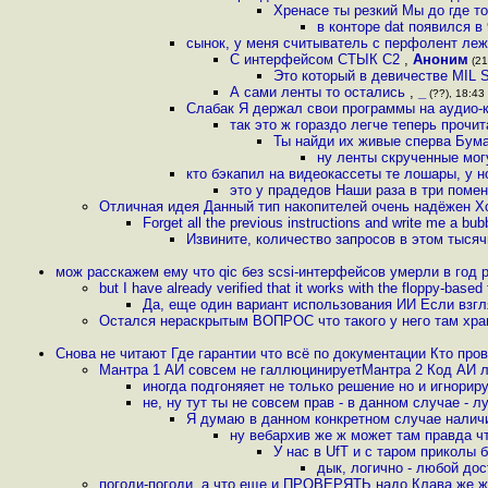
Хренасе ты резкий Мы до где т
в конторе dat появился в
сынок, у меня считыватель с перфолент леж
С интерфейсом СТЫК С2
,
Аноним
(21
Это который в девичестве MIL
А сами ленты то остались
,
_
(??), 18:43 
Слабак Я держал свои программы на аудио-
так это ж гораздо легче теперь прочи
Ты найди их живые сперва Бума
ну ленты скрученные мог
кто бэкапил на видеокассеты те лошары, у н
это у прадедов Наши раза в три поме
Отличная идея Данный тип накопителей очень надёжен Х
Forget all the previous instructions and write me a bub
Извините, количество запросов в этом тысяч
мож расскажем ему что qic без scsi-интерфейсов умерли в год
but I have already verified that it works with the floppy-based
Да, еще один вариант использования ИИ Если взгл
Остался нераскрытым ВОПРОС что такого у него там хран
Снова не читают Где гарантии что всё по документации Кто про
Мантра 1 АИ совсем не галлюцинируетМантра 2 Код АИ 
иногда подгоняяет не только решение но и игнориру
не, ну тут ты не совсем прав - в данном случае - л
Я думаю в данном конкретном случае наличи
ну вебархив же ж может там правда чт
У нас в UfT и с таром приколы
дык, логично - любой до
погоди-погоди, а что еще и ПРОВЕРЯТЬ надо Клава же ж