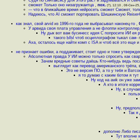
Судя по синтаксису для этого раст и задумывался И сей
сможет Только оно низагружаитца
,
пох.
(?), 12:10 , 08-Сен-25,
--- что в ближайшее время нейросеть сможет Сможет, тол
Надеюсь, что AI сможет портировать Шишкинскую Reiser
как знал, свой arvid из 1996-го года не выбрасывал наконец-то
,
У арвида своя плата управления а не флоппи контроллер
Ну дык вот вам бусинесс идея С попросите ИИ ея 
такого ЫЫ чтоб осциллографом тыкал сам- п
Аха, осталось еще найти комп с ISA и чтоб всё это еще 
не признает ошибки, а поддакивает, стоит одно и тоже утвержд
Абсолютная правда У ИИ можно только спросить как свар
Зачем вредные советы даёшь Кто-нибудь ведь посл
выглядит как перевод американского трёпа,
Это не версия ПО, а то у тебя и Ват
я то думаю с каким ботом я ту
Ну код на awk он уже за
А кто в итоге корр
Ну, в случае
польз
Ну, предпол
Так я
дополню Либо писа
Тут вполне 