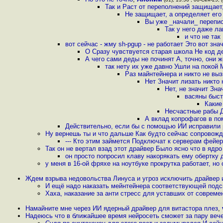
Так и Раст от переполнений защищает
Не защищает, а определяет его
Вы уже _начали_ перепис
Так у него даже л
и что не та
вот сейчас - жму sh-pgup - не работает Это вот зна
О Сразу чувствуется старая школа Не код д
А чего сами деды не починят А, точно, они 
так нету их уже давно Ушли на покой 
Раз майнтейнера и никто не выз
Нет Значит лизать никто 
Нет, не значит Зна
васяны быст
Какие
Несчастные рабы 
А вклад копрофагов в п
Действительно, если бы с помощью ИИ исправили р
Ну вернешь ты и что дальше Как будто сейчас сопровож
--- Кто этим займется Подключат к серверам фейе
Так он не вертал взад этот драйвер Было ясно что в ядро
он просто попросил клаву накорякать ему обертку дл
у меня в 16-ой фряхе на ноутбуке прокрутка работает, но 
Ждем взрыва недовольства Линуса и угроз исключить драйвер 
И ещё надо наказать мейнтейнера соответствующей подс
Хаха, наказание за анти стресс для уставших от совреме
Намайните мне через ИИ ядерный драйвер для витастора плез
,
Надеюсь что в ближайшее время нейросеть сможет за пару вече