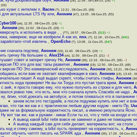
час куча добровольцев обуч
,
Аноним
(26), 11:59 , 08-Сен-25, (26)
+1
 (33)
ько хуанг с интелем п
,
Васян
(?), 12:21 , 08-Сен-25, (39)
4 для актуальных LTS Ну или
,
Аноним
(47), 13:05 , 08-Сен-25, (55)
Cyber100
(ok), 11:35 , 08-Сен-25, (18)
+1
,
Аноним
(26), 12:02 , 08-Сен-25, (29)
+3
реверснуть и исполнить в виде
,
_
(??), 18:57 , 09-Сен-25, (
312
)
+1
ока, наверное, еще не изобрели А как из
,
пох.
(?), 11:18 , 10-Сен-25, (
341
)
и заработало чтоб извлечь
,
OpenEcho
(?), 13:08 , 11-Сен-25, (
347
)
ение сначала подтвер
,
Аноним
(19), 11:40 , 08-Сен-25, (19)
+1
ить гречку На большее о
,
Alex154
(ok), 11:50 , 08-Сен-25, (21)
–2
ушает совет и запорет гречку Не
,
Аноним
(36), 12:16 , 08-Сен-25, (36)
–1
 версия ПО это для вас тапы развития
,
Аноним
(19), 12:50 , 08-Сен-25, (48)
сон версия ПО Это коммерческий исследователь
,
Аноним
(36), 13:21 , 08-Сен-
т общаюсь если вам не хватает квалификации в како
,
Аноним
(19), 13:43 , 0
мечательно пишет А ещё выдал скрипт, чтобы считать глифы
,
Аноним
(36
ектность кода проверяет Не вы ли Тогда это пустая трата врем
,
Аноним
(
 с awk, я просто говорю ему, что нужно получить из строки и для чего
,
А
овался ровно тем, что есть, мне что сначала купить Спасибо не надо
,
А
ну, блин, чтоб доехать на автобусе, и потом плеваться что в паланкине 
зачем если это тестдрайв, а после подумаю купить или нет и вовс
агаю, что так же как и с практически любым другим кодом - никто Пр
,
Us
 даже не за формальную корректность писал, а именно результата Ясно, 
Ну вот так же, как и руками - никак Если ты хз, что у тебя на входе и чт
А вывод какой ЫЫ тебя вовсе не заменил и даже не помощник ни
А вывод каждый сам для себя делает, материалы вот, на столе
,
ть код и спеку самому, а ЫЫ пусть проверяет на корректность, х
,
Анон
хватит обучить чатгпт писать на SPARK ада
,
Аноним
(36), 17:28 , 08-Сен-25, 