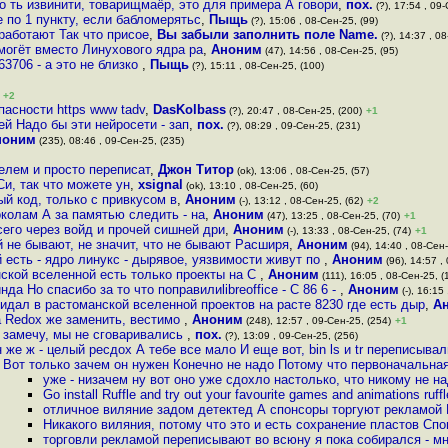
со ть извинити, товарищмаёр, это для примера А говори
,
пох.
(?), 17:54 , 09-
е по 1 пункту, если бабломерятьс
,
Пыщь
(?), 15:06 , 08-Сен-25, (99)
 работают Так что присое
,
Вы забыли заполнить поле Name.
(?), 14:37 , 08
 могёт вместо Линухового ядра ра
,
Аноним
(47), 14:56 , 08-Сен-25, (95)
63706 - а это не близко
,
Пыщь
(?), 15:11 , 08-Сен-25, (100)
+2
пасности https www tadv
,
DasKolbass
(?), 20:47 , 08-Сен-25, (200)
+1
ей Надо бы эти нейросети - зап
,
пох.
(?), 08:29 , 09-Сен-25, (231)
ноним
(235), 08:46 , 09-Сен-25, (235)
лем и просто переписат
,
Джон Титор
(ok), 13:06 , 08-Сен-25, (57)
и, так что можете ун
,
xsignal
(ok), 13:10 , 08-Сен-25, (60)
й код, только с привкусом в
,
Аноним
(-), 13:12 , 08-Сен-25, (62)
+2
околам А за памятью следить - на
,
Аноним
(47), 13:25 , 08-Сен-25, (70)
+1
сего через войд и прочей сишней дри
,
Аноним
(-), 13:33 , 08-Сен-25, (74)
+1
 не бывают, не значит, что не бывают Расширя
,
Аноним
(94), 14:40 , 08-Сен-
 есть - ядро линукс - дырявое, уязвимости живут по
,
Аноним
(96), 14:57 ,
ской вселенной есть только проекты на C
,
Аноним
(111), 16:05 , 08-Сен-25, (
нда Но спасибо за то что поправилиlibreoffice - C 86 6 -
,
Аноним
(-), 16:15
жидал в растоманской вселенной проектов на расте 8230 где есть дыр
,
А
а Redox же заменить, вестимо
,
Аноним
(248), 12:57 , 09-Сен-25, (254)
+1
замечу, мы не сговаривались
,
пох.
(?), 13:09 , 09-Сен-25, (256)
н же ж - целый ресдох А тебе все мало И еще вот, bin ls и tr переписывал
Вот только зачем он нужен Конечно не надо Потому что первоначальная
уже - низачем ну вот оно уже сдохло настолько, что никому не на
Go install Ruffle and try out your favourite games and animations ruffl
отличное виляние задом детектед А спонсоры торгуют рекламой 
Никакого виляния, потому что это и есть сохранение пластов Спо
торговли рекламой переписывают во всюну я пока собирался - мн