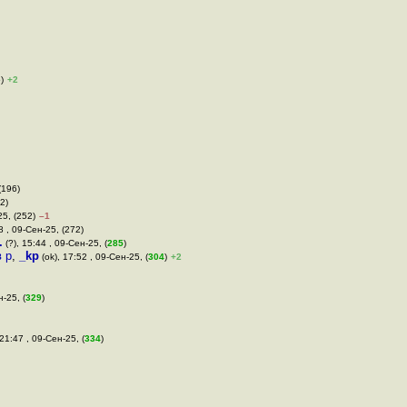
)
+2
(196)
2)
25, (252)
–1
8 , 09-Сен-25, (272)
.
(?), 15:44 , 09-Сен-25, (
285
)
 р
,
_kp
(ok), 17:52 , 09-Сен-25, (
304
)
+2
н-25, (
329
)
 21:47 , 09-Сен-25, (
334
)