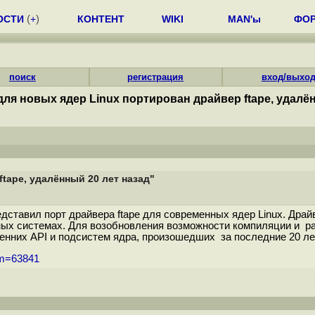
ОСТИ
(
+
)
КОНТЕНТ
WIKI
MAN'ы
ФО
поиск
регистрация
вход/выхо
ля новых ядер Linux портирован драйвер ftape, удалён
tape, удалённый 20 лет назад"
редставил порт драйвера ftape для современных ядер Linux. Дра
ерных системах. Для возобновления возможности компиляции и 
енних API и подсистем ядра, произошедших за последние 20 лет
um=63841