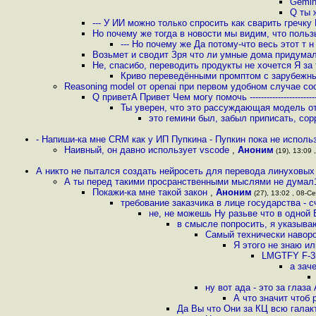
Gemini
Q ты 
--- У ИИ можно только спросить как сварить гречку
Но почему же тогда в новости мы видим, что польз
--- Но почему же Да потому-что весь этот т 
Возьмет и сводит Зря что ли умные дома придума
Не, спасибо, переводить продукты не хочется Я за
Криво переведёнными промптом с зарубежны
Reasoning model от openai при первом удобном случае с
Q приветA Привет Чем могу помочь ----------------------------
Ты уверен, что это рассуждающая модель от
это гемини был, забыл приписать, со
- Напиши-ка мне CRM как у ИП Пупкина - Пупкин пока не использ
Наивный, он давно использует vscode
,
Аноним
(19), 13:09 
А никто не пытался создать нейросеть для перевода линуховых
А ты перед такими просранственными мыслями не думал1
Покажи-ка мне такой закон
,
Аноним
(27), 13:02 , 08-Се
требование заказчика в лице государства - с
не, не можешь Ну разьве что в одной 
в смысле попросить, я указываю
Самый технически наворо
Я этого не знаю и
LMGTFY F-
а зач
ну вот ада - это за глаза
А что значит чтоб 
Да Вы что Они за КЦ всю галакт