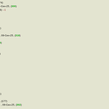
74)
9-Сен-25, (
300
)
6)
–1
1
)
, 09-Сен-25, (
318
)
9
)
)
4)
, (177)
 , 09-Сен-25, (
302
)