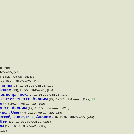
25, (68)
8-Сен-25, (77)
), 14:23 , 08-Сен-25, (88)
19), 16:23 , 08-Сен-25, (115)
ноним
(36), 17:26 , 08-Сен-25, (138)
ноним
(19), 18:55 , 08-Сен-25, (164)
так не тря
,
пох.
(?), 19:16 , 08-Сен-25, (173)
е не билет, а ав
,
Аноним
(19), 19:27 , 08-Сен-25, (179)
+1
er
(??), 20:14 , 08-Сен-25, (195)
что е
,
Аноним
(19), 23:55 , 08-Сен-25, (215)
о дол
,
User
(??), 05:50 , 09-Сен-25, (225)
какой, а по сути в
,
Аноним
(19), 12:07 , 09-Сен-25, (246)
User
(??), 13:29 , 09-Сен-25, (257)
им
(19), 16:37 , 08-Сен-25, (119)
(139)