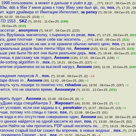
о 1998 пользовали, а может и дальше я ушёл в др
,
_
(??), 19:17 , 08-Сен-25, (1
 93м, dds в 95м У меня дома к тому 95му уже был qic, по
,
пох.
(?), 17:20 , 0
ит, ждет драйвера от Имитации Интеллект
,
за репку
(?), 00:19 , 09-Сен-25, (21
9), 02:32 , 09-Сен-25, (219)
+1
 STD 1553
,
SKZ
(?), 20:01 , 11-Сен-25, (
348
)
, 09-Сен-25, (
310
)
кассетах
,
anonymos
(?), 04:07 , 09-Сен-25, (223)
тать Врубаешь магнитолку, стыренную из ржав
,
пох.
(?), 17:23 , 09-Сен-25, (
30
га, даже плотная - такое себе как носитель
,
_
(??), 18:45 , 09-Сен-25, (
311
)
ут рассыпаться но на них и не хранили обычно ничего ценн
,
пох.
(?), 19:48 
ормальных дедов были ленты https nis
,
Аноним
(315), 19:11 , 09-Сен-25, (
315
)
ньше уже были Но вот они были реальное дерь
,
пох.
(?), 19:49 , 09-Сен-25, (
31
очешь я расскажу как подкл
,
Аноним
(136), 17:15 , 08-Сен-25, (136)
+5
ble-sorting algorithm in
,
пох.
(?), 18:21 , 08-Сен-25, (157)
+2
илетии ограничено из-за высокой нагруз
,
Аноним
(340), 11:16 , 10-Сен-25, (
340
 рождения линуксов А
,
пох.
(?), 10:48 , 08-Сен-25, (2)
–14
 tape drives in
,
Аноним
(30), 12:02 , 08-Сен-25, (30)
+2
януть чуть пошире то понятно что
,
rshadow
(ok), 19:50 , 08-Сен-25, (187)
+2
ится, что не хватило време
,
Анонимум
(?), 10:01 , 12-Сен-25, (
351
)
верять будет
,
Аноним
(4), 10:49 , 08-Сен-25, (4)
+8
луДшее кода спецаМантра 3
,
Жироватт
(ok), 10:50 , 08-Сен-25, (7)
+12
ет условия, если они заданы в к
,
penetrator
(?), 11:07 , 08-Сен-25, (13)
+4
учше, потому что спецы о такое
,
пох.
(?), 12:08 , 08-Сен-25, (31)
е кода и его отсутствие совершенно один
,
Аноним
(44), 12:39 , 08-Сен-25, (4
о ценное найдется на одной кассете из мил
,
пох.
(?), 13:00 , 08-Сен-25, (52)
 были Найти на чём прочитать PDP-шный носитель он
,
_
(??), 19:23 , 08-Сен-25
статочно старый bsd-tar сошел бы впрочем, в новых модных
,
пох.
(?), 17:26
 проверила Говорит - все
,
пох.
(?), 10:52 , 08-Сен-25, (9)
–4