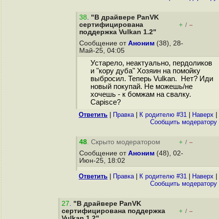
38
.
"В драйвере PanVK
сертифицирована
+
–
/
поддержка Vulkan 1.2"
Сообщение от
Аноним
(38), 28-
Май-25, 04:05
Устарело, неактуально, пердоликов
и "кору дуба" Хозяин на помойку
выбросил. Теперь Vulkan. Нет? Иди
новый покупай. Не можешь/не
хочешь - к бомжам на свалку.
Capisce?
Ответить
|
Правка
|
К родителю #31
|
Наверх
|
Cообщить модератору
48
. Скрыто модератором
+
–
/
Сообщение от
Аноним
(48), 02-
Июн-25, 18:02
Ответить
|
Правка
|
К родителю #31
|
Наверх
|
Cообщить модератору
27
.
"В драйвере PanVK
сертифицирована поддержка
+
–
/
Vulkan 1.2"