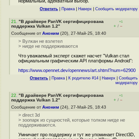
нормальный, адекватный выбор.
Ответить
|
Правка
|
Наверх
|
Cообщить модератору
21
.
"В драйвере PanVK сертифицирована
+1
+
–
поддержка Vulkan 1.2"
/
Сообщение от
Аноним
(20), 27-Май-25, 18:40
> Вулкан не взлетел
> нигде не поддерживаются
Что уважаемый эксперт скажет насчет "Vulkan стал
официальным графическим API платформы Android":
https://www.opennet.dev/opennews/art.shtml?num=62900
Ответить
|
Правка
|
К родителю #14
|
Наверх
|
Cообщить
модератору
22
.
"В драйвере PanVK сертифицирована
+1
+
–
поддержка Vulkan 1.2"
/
Сообщение от
Аноним
(24), 27-Май-25, 18:43
> direct 3d
> зоопарк из сущностей, которые толком нигде не
поддерживаются.
Умничает про поддержку и тут же упоминает Direct3D,