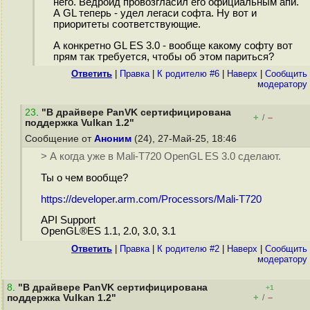
него. Ведроид провозгласил его официальным апи.
А GL теперь - удел легаси софта. Ну вот и
приоритеты соответствующие.
А конкретно GL ES 3.0 - вообще какому софту вот
прям так требуется, чтобы об этом париться?
Ответить
|
Правка
|
К родителю #6
|
Наверх
|
Cообщить
модератору
23
.
"В драйвере PanVK сертифицирована
+
–
/
поддержка Vulkan 1.2"
Сообщение от
Аноним
(24), 27-Май-25, 18:46
> А когда уже в Mali-T720 OpenGL ES 3.0 сделают.
Ты о чем вообще?
https://developer.arm.com/Processors/Mali-T720
API Support
OpenGL®ES 1.1, 2.0, 3.0, 3.1
Ответить
|
Правка
|
К родителю #2
|
Наверх
|
Cообщить
модератору
8
.
"В драйвере PanVK сертифицирована
+1
+
–
поддержка Vulkan 1.2"
/