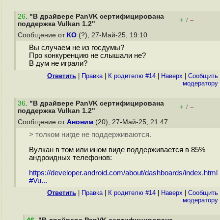
26
.
"В драйвере PanVK сертифицирована
+
–
/
поддержка Vulkan 1.2"
Сообщение от
КО
(?), 27-Май-25, 19:10
Вы случаем не из госдумы?
Про конкуренцию не слышали не?
В дум не играли?
Ответить
|
Правка
|
К родителю #14
|
Наверх
|
Cообщить
модератору
36
.
"В драйвере PanVK сертифицирована
+
–
/
поддержка Vulkan 1.2"
Сообщение от
Аноним
(20), 27-Май-25, 21:47
> толком нигде не поддерживаются.
Вулкан в том или ином виде поддерживается в 85%
андроидных телефонов:
https://developer.android.com/about/dashboards/index.html
#Vu...
Ответить
|
Правка
|
К родителю #14
|
Наверх
|
Cообщить
модератору