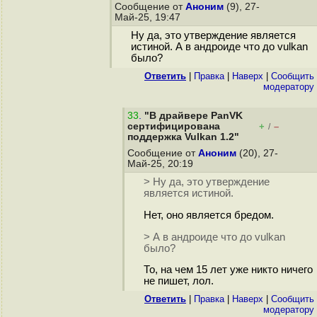
Сообщение от
Аноним
(9), 27-
Май-25, 19:47
Ну да, это утверждение является
истиной. А в андроиде что до vulkan
было?
Ответить
|
Правка
|
Наверх
|
Cообщить
модератору
33
.
"В драйвере PanVK
сертифицирована
+
–
/
поддержка Vulkan 1.2"
Сообщение от
Аноним
(20), 27-
Май-25, 20:19
> Ну да, это утверждение
является истиной.
Нет, оно является бредом.
> А в андроиде что до vulkan
было?
То, на чем 15 лет уже никто ничего
не пишет, лол.
Ответить
|
Правка
|
Наверх
|
Cообщить
модератору