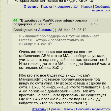
который работает только на Винде с XBox. 🤦
Ответить
|
Правка
|
К родителю #14
|
Наверх
|
Cообщить
модератору
44
.
"В драйвере PanVK сертифицирована
–1
+
–
поддержка Vulkan 1.2"
/
Сообщение от
Аноним
(-), 28-Май-25, 08:19
> Умничает про поддержку и тут же упоминает
Direct3D, который работает только на
> Винде с XBox. 🤦
Очень интересно как они винду на вон том
мобилочном ARM с этим MALI вообще запускали,
учитывая что под нее драйверов как правило - нет!
И не только для этого MALI, но и для большей части
остального обвеса SoC :)
Ибо кто это все будет под винду писать?
Майкрософт системное программирование под
винду по сути убил. Ну их экосистема и сдохла по
сути. На x86 по инерции еще что-то телепается, а на
ARM по жизни с драйверами - швах. Так что
простите, но реально та проблема - не существует.
Где ж вы ARMовские бинари то под DX и винду
найдете то, чтоб вон тем запариться? :)
Ответить
|
Правка
|
Наверх
|
Cообщить модератору