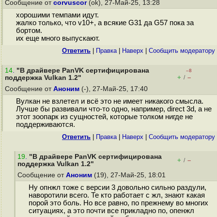
Сообщение от
corvuscor
(ok), 27-Май-25, 13:28
хорошими темпами идут.
жалко только, что v10+, а всякие G31 да G57 пока за
бортом.
их еще много выпускают.
Ответить
|
Правка
|
Наверх
|
Cообщить модератору
14
.
"В драйвере PanVK сертифицирована
–8
+
–
поддержка Vulkan 1.2"
/
Сообщение от
Аноним
(-), 27-Май-25, 17:40
Вулкан не взлетел и всё это не имеет никакого смысла.
Лучше бы развивали что-то одно, например, direct 3d, а не
этот зоопарк из сущностей, которые толком нигде не
поддерживаются.
Ответить
|
Правка
|
Наверх
|
Cообщить модератору
19
.
"В драйвере PanVK сертифицирована
+
–
/
поддержка Vulkan 1.2"
Сообщение от
Аноним
(19), 27-Май-25, 18:01
Ну опнжл тоже с версии 3 довольно сильно раздули,
наворотили всего. Те кто работает с жл, знают какая
порой это боль. Но все равно, по прежнему во многих
ситуациях, а это почти все прикладно по, опенжл