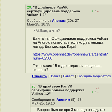
20
.
"В драйвере PanVK
сертифицирована поддержка
+
–
/
Vulkan 1.2"
Сообщение от
Аноним
(20), 27-
Май-25, 18:35
> Vulkan, а что?
Да что ты! Официальная поддержка Vulkan
на Android появилась только два месяца
назад. Два месяца, Карл!
https://www.opennet.dev/opennews/art.shtml?
num=62900
Так о каких 15 годах годах ты вещаешь,
эксперт?
Ответить
|
Правка
|
Наверх
|
Cообщить модератору
25
.
"В драйвере PanVK
–1
сертифицирована поддержка
+
–
/
Vulkan 1.2"
Сообщение от
Аноним
(9), 27-
Май-25, 19:10
Вопрос был не про 3 месяца назад, так