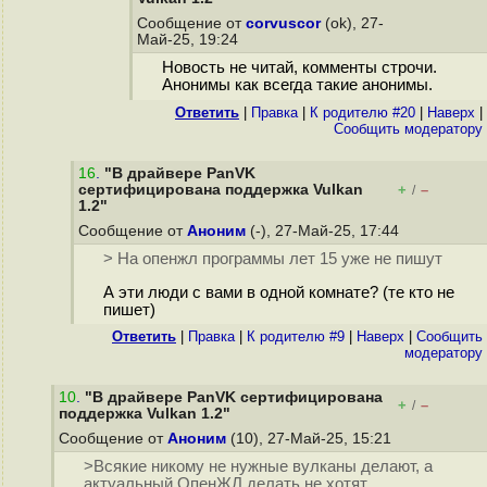
Сообщение от
corvuscor
(ok), 27-
Май-25, 19:24
Новость не читай, комменты строчи.
Анонимы как всегда такие анонимы.
Ответить
|
Правка
|
К родителю #20
|
Наверх
|
Cообщить модератору
16
.
"В драйвере PanVK
сертифицирована поддержка Vulkan
+
–
/
1.2"
Сообщение от
Аноним
(-), 27-Май-25, 17:44
> На опенжл программы лет 15 уже не пишут
А эти люди с вами в одной комнате? (те кто не
пишет)
Ответить
|
Правка
|
К родителю #9
|
Наверх
|
Cообщить
модератору
10
.
"В драйвере PanVK сертифицирована
+
–
/
поддержка Vulkan 1.2"
Сообщение от
Аноним
(10), 27-Май-25, 15:21
>Всякие никому не нужные вулканы делают, а
актуальный ОпенЖЛ делать не хотят.