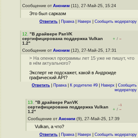
Сообщение от
Аноним
(11), 27-Май-25, 15:24
Это был сарказм
Ответить
|
Правка
|
Наверх
|
Cообщить модератору
12
.
"В драйвере PanVK
сертифицирована поддержка Vulkan
+
–
/
1.2"
Сообщение от
Аноним
(12), 27-Май-25, 17:31
> На опенжл программы лет 15 уже не пишут, что
в нём актуального?
Эксперт не подскажет, какой в Андроиде
графический API?
Ответить
|
Правка
|
К родителю #9
|
Наверх
|
Cообщить
модератору
13
.
"В драйвере PanVK
–1
сертифицирована поддержка Vulkan
+
–
/
1.2"
Сообщение от
Аноним
(9), 27-Май-25, 17:39
Vulkan, а что?
Ответить
|
Правка
|
Наверх
|
Cообщить модератору