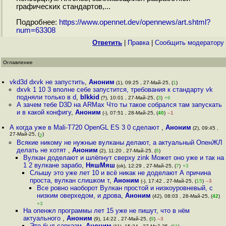
графических стандартов,...
Подробнее:
https://www.opennet.dev/opennews/art.shtml?
num=63308
Ответить
|
Правка
|
Cообщить модератору
Оглавление
vkd3d dxvk не запустить
,
Аноним
(1), 09:25 , 27-Май-25, (
1
)
dxvk 1 10 3 вполне себе запустится, требования к стандарту vk
подняли только в d
,
blkkid
(?), 10:01 , 27-Май-25, (
3
)
+6
А зачем тебе D3D на ARMах Что ты такое собрался там запускать
и в какой конфигу
,
Аноним
(-), 07:51 , 28-Май-25, (
40
)
–1
А когда уже в Mali-T720 OpenGL ES 3 0 сделают
,
Аноним
(2), 09:45 ,
27-Май-25, (
)
2
Всякие никому не нужные вулканы делают, а актуальный ОпенЖЛ
делать не хотят
,
Аноним
(2), 11:20 , 27-Май-25, (
6
)
Вулкан доделают и шлёпнут сверху zink Может оно уже и так на
1 2 вулкане зарабо
,
НяшМяш
(ok), 12:29 , 27-Май-25, (
7
)
+3
Слышу это уже лет 10 и всё никак не доделают А причина
проста, вулкан слишком т
,
Аноним
(-), 17:42 , 27-Май-25, (
15
)
–3
Все ровно наоборот Вулкан простой и низкоуровневый, с
низким оверхедом, и дрова
,
Аноним
(42), 08:03 , 28-Май-25, (
42
)
+3
На опенжл программы лет 15 уже не пишут, что в нём
актуального
,
Аноним
(9), 14:22 , 27-Май-25, (
9
)
–3
Это был сарказм
,
Аноним