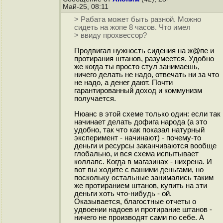
Май-25, 08:11
> Рабата может быть разной. Можно
сидеть на жопе 8 часов. Что имел
> ввиду прохвессор?
Продвигал нужность сидения на ж@пе и
протирания штанов, разумеется. Удобно
же когда ты просто стул занимаешь,
ничего делать не надо, отвечать ни за что
не надо, а денег дают. Почти
гарантированный доход и коммунизм
получается.
Нюанс в этой схеме только один: если так
начинает делать дофига народа (а это
удобно, так что как показал натурный
эксперимент - начинают) - почему-то
деньги и ресурсы заканчиваются вообще
глобально, и вся схема испытывает
коллапс. Когда в магазинах - нихрена. И
вот вы ходите с вашими деньгами, но
поскольку остальные занимались таким
же протиранием штанов, купить на эти
деньги хоть что-нибудь - ой.
Оказывается, благостные отчеты о
удвоении надоев и протирание штанов -
ничего не производят сами по себе. А