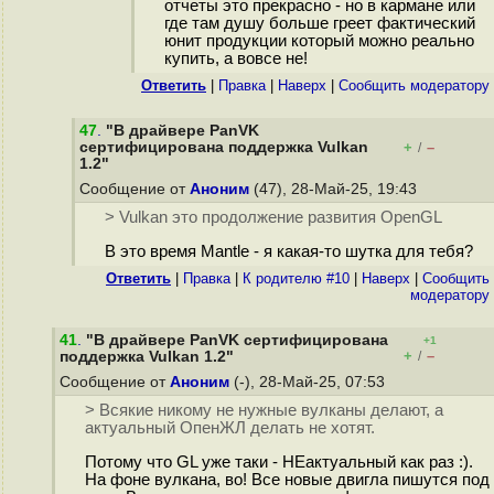
отчеты это прекрасно - но в кармане или
где там душу больше греет фактический
юнит продукции который можно реально
купить, а вовсе не!
Ответить
|
Правка
|
Наверх
|
Cообщить модератору
47
.
"В драйвере PanVK
сертифицирована поддержка Vulkan
+
–
/
1.2"
Сообщение от
Аноним
(47), 28-Май-25, 19:43
> Vulkan это продолжение развития OpenGL
В это время Mantle - я какая-то шутка для тебя?
Ответить
|
Правка
|
К родителю #10
|
Наверх
|
Cообщить
модератору
41
.
"В драйвере PanVK сертифицирована
+1
+
–
поддержка Vulkan 1.2"
/
Сообщение от
Аноним
(-), 28-Май-25, 07:53
> Всякие никому не нужные вулканы делают, а
актуальный ОпенЖЛ делать не хотят.
Потому что GL уже таки - НЕактуальный как раз :).
На фоне вулкана, во! Все новые двигла пишутся под