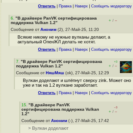
Ответить
|
Правка
|
Наверх
|
Cообщить модератору
6
.
"В драйвере PanVK сертифицирована
+
–
/
поддержка Vulkan 1.2"
Сообщение от
Аноним
(2), 27-Май-25, 11:20
Всякие никому не нужные вулканы делают, а
актуальный ОпенЖЛ делать не хотят.
Ответить
|
Правка
|
Наверх
|
Cообщить модератору
7
.
"В драйвере PanVK сертифицирована
+3
+
–
поддержка Vulkan 1.2"
/
Сообщение от
НяшМяш
(ok), 27-Май-25, 12:29
Вулкан доделают и шлёпнут сверху zink. Может оно
уже и так на 1.2 вулкане заработает.
Ответить
|
Правка
|
Наверх
|
Cообщить модератору
15
.
"В драйвере PanVK
–3
сертифицирована поддержка Vulkan
+
–
/
1.2"
Сообщение от
Аноним
(-), 27-Май-25, 17:42
> Вулкан доделают