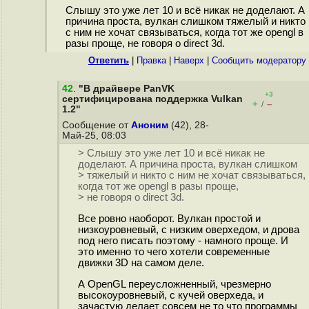
Слышу это уже лет 10 и всё никак не доделают. А
причина проста, вулкан слишком тяжелый и никто
с ним не хочат связываться, когда тот же opengl в
разы проще, не говоря о direct 3d.
Ответить
|
Правка
|
Наверх
|
Cообщить модератору
42
.
"В драйвере PanVK
+3
сертифицирована поддержка Vulkan
+
–
/
1.2"
Сообщение от
Аноним
(42), 28-
Май-25, 08:03
> Слышу это уже лет 10 и всё никак не
доделают. А причина проста, вулкан слишком
> тяжелый и никто с ним не хочат связываться,
когда тот же opengl в разы проще,
> не говоря о direct 3d.
Все ровно наоборот. Вулкан простой и
низкоуровневый, с низким оверхедом, и дрова
под него писать поэтому - намного проще. И
это именно то чего хотели современные
движки 3D на самом деле.
А OpenGL переусложненный, чрезмерно
высокоуровневый, с кучей оверхеда, и
зачастую делает совсем не то что программы