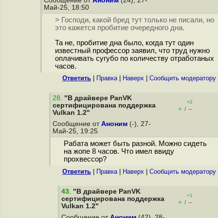
Сообщение от
Аноним
(24), 27-
Май-25, 18:50
> Господи, какой бред тут только не писали, но
это кажется пробитие очередного дна.
Та не, пробитие дна было, когда тут один
известный профессор заявил, что труд нужно
оплачивать сугубо по количеству отработаных
часов.
Ответить
|
Правка
|
Наверх
|
Cообщить модератору
28
.
"В драйвере PanVK
+2
сертифицирована поддержка
+
–
/
Vulkan 1.2"
Сообщение от
Аноним
(-), 27-
Май-25, 19:25
Рабата может быть разной. Можно сидеть
на жопе 8 часов. Что имел ввиду
прохвессор?
Ответить
|
Правка
|
Наверх
|
Cообщить модератору
43
.
"В драйвере PanVK
+1
сертифицирована поддержка
+
–
/
Vulkan 1.2"
Сообщение от
Аноним
(42), 28-