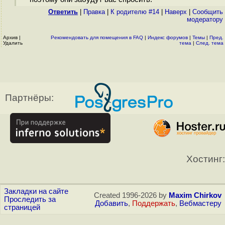
Ответить
|
Правка
|
К родителю #14
|
Наверх
|
Cообщить
модератору
Архив
|
Рекомендовать для помещения в FAQ
|
Индекс форумов
|
Темы
|
Пред.
Удалить
тема
|
След. тема
Партнёры:
Хостинг:
Закладки на сайте
Created 1996-2026 by
Maxim Chirkov
Проследить за
Добавить
,
Поддержать
,
Вебмастеру
страницей