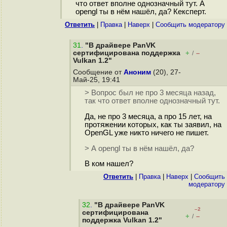
что ответ вполне однозначный тут. А
opengl ты в нём нашёл, да? Кексперт.
Ответить
|
Правка
|
Наверх
|
Cообщить модератору
31
.
"В драйвере PanVK
сертифицирована поддержка
+
–
/
Vulkan 1.2"
Сообщение от
Аноним
(20), 27-
Май-25, 19:41
> Вопрос был не про 3 месяца назад,
так что ответ вполне однозначный тут.
Да, не про 3 месяца, а про 15 лет, на
протяжении которых, как ты заявил, на
OpenGL уже никто ничего не пишет.
> А opengl ты в нём нашёл, да?
В ком нашел?
Ответить
|
Правка
|
Наверх
|
Cообщить
модератору
32
.
"В драйвере PanVK
–2
сертифицирована
+
–
/
поддержка Vulkan 1.2"