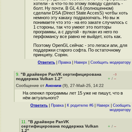
хотели - а что-то по этому поводу сделать -
болт. Ну почти. В GL 4.6 (полноценном)
сделали DSA (Direct State AccesS) чотбы хоть
немного эту какаху подразогнать. Но вы ж
понимаете что это - на его закате случилось с
1 стороны, так что умеют это полторы
программы, а с другой - вулкан из него по
перфомансу все равно не выйдет, хоть как.
Поэтому OpenGL сейчас - это легаси апи, для
поддержки старого софта. По остаточному
принципу. Сорян.
Ответить
|
Правка
|
Наверх
|
Cообщить модератору
9
.
"В драйвере PanVK сертифицирована
–3
+
–
поддержка Vulkan 1.2"
/
Сообщение от
Аноним
(9), 27-Май-25, 14:22
На опенжл программы лет 15 уже не пишут, что в
нём актуального?
Ответить
|
Правка
|
К родителю #6
|
Наверх
|
Cообщить
модератору
11
.
"В драйвере PanVK
сертифицирована поддержка Vulkan
+
–
/
1.2"