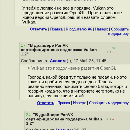
У тебя с логикой не всё в порядке. Vulkan это
продолжение развития OpenGL. Просто название
новой версии OpenGL рашили назвать словом
Vulkan.
Ответить
|
Правка
|
К родителю #6
|
Наверх
|
Cообщить
модератору
17
.
"В драйвере PanVK
+4
сертифицирована поддержка Vulkan
+
–
/
1.2"
Сообщение от
Аноним
(-), 27-Май-25, 17:45
> Vulkan это продолжение развития OpenGL
Господи, какой бред тут только не писали, но это
кажется пробитие очередного дна. Теперь
реально начинаю понимать своего батю, который
говорил когда-то, что в интернете чего только не
напишут, лучше книги читай.
Ответить
|
Правка
|
Наверх
|
Cообщить модератору
24
.
"В драйвере PanVK
сертифицирована поддержка Vulkan
+
–
/
1.2"