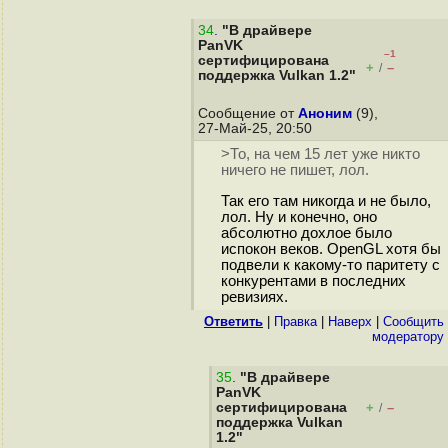
34
.
"В драйвере
PanVK
–1
сертифицирована
+
–
/
поддержка Vulkan 1.2"
Сообщение от
Аноним
(9),
27-Май-25, 20:50
>То, на чем 15 лет уже никто
ничего не пишет, лол.
Так его там никогда и не было,
лол. Ну и конечно, оно
абсолютно дохлое было
испокон веков. OpenGL хотя бы
подвели к какому-то паритету с
конкурентами в последних
ревизиях.
Ответить
|
Правка
|
Наверх
|
Cообщить
модератору
35
.
"В драйвере
PanVK
сертифицирована
+
–
/
поддержка Vulkan
1.2"