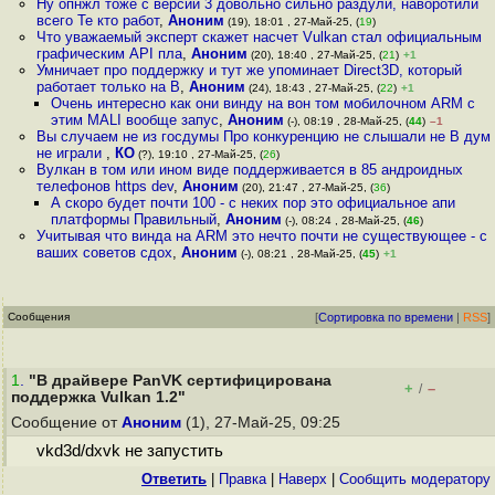
Ну опнжл тоже с версии 3 довольно сильно раздули, наворотили
всего Те кто работ
,
Аноним
(19), 18:01 , 27-Май-25, (
19
)
Что уважаемый эксперт скажет насчет Vulkan стал официальным
графическим API пла
,
Аноним
(20), 18:40 , 27-Май-25, (
21
)
+1
Умничает про поддержку и тут же упоминает Direct3D, который
работает только на В
,
Аноним
(24), 18:43 , 27-Май-25, (
22
)
+1
Очень интересно как они винду на вон том мобилочном ARM с
этим MALI вообще запус
,
Аноним
(-), 08:19 , 28-Май-25, (
44
)
–1
Вы случаем не из госдумы Про конкуренцию не слышали не В дум
не играли
,
КО
(?), 19:10 , 27-Май-25, (
26
)
Вулкан в том или ином виде поддерживается в 85 андроидных
телефонов https dev
,
Аноним
(20), 21:47 , 27-Май-25, (
36
)
А скоро будет почти 100 - с неких пор это официальное апи
платформы Правильный
,
Аноним
(-), 08:24 , 28-Май-25, (
46
)
Учитывая что винда на ARM это нечто почти не существующее - с
ваших советов сдох
,
Аноним
(-), 08:21 , 28-Май-25, (
45
)
+1
Сообщения
[
Сортировка по времени
|
RSS
]
1
.
"В драйвере PanVK сертифицирована
+
–
/
поддержка Vulkan 1.2"
Сообщение от
Аноним
(1), 27-Май-25, 09:25
vkd3d/dxvk не запустить
Ответить
|
Правка
|
Наверх
|
Cообщить модератору