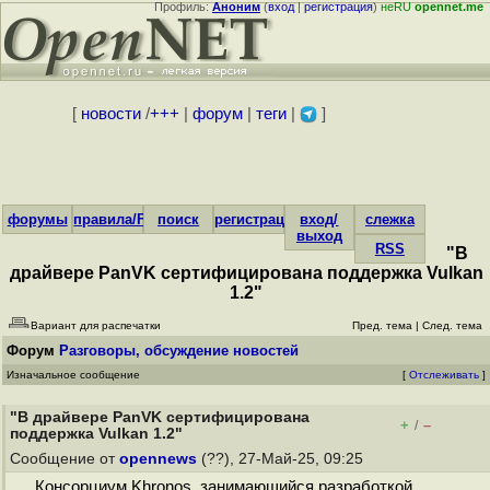
Профиль:
Аноним
(
вход
|
регистрация
)
неRU
opennet.me
[
новости
/
+++
|
форум
|
теги
|
]
форумы
правила/FAQ
поиск
регистрация
вход/
слежка
выход
RSS
"В
драйвере PanVK сертифицирована поддержка Vulkan
1.2"
Вариант для распечатки
Пред. тема
|
След. тема
Форум
Разговоры, обсуждение новостей
Изначальное сообщение
[
Отслеживать
]
"В драйвере PanVK сертифицирована
+
–
/
поддержка Vulkan 1.2"
Сообщение от
opennews
(??), 27-Май-25, 09:25
Консорциум Khronos, занимающийся разработкой