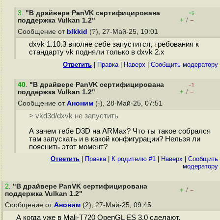
3
.
"В драйвере PanVK сертифицирована
+6
+
–
поддержка Vulkan 1.2"
/
Сообщение от
blkkid
(?), 27-Май-25, 10:01
dxvk 1.10.3 вполне себе запустится, требования к
стандарту vk подняли только в dxvk 2.x
Ответить
|
Правка
|
Наверх
|
Cообщить модератору
40
.
"В драйвере PanVK сертифицирована
–1
+
–
поддержка Vulkan 1.2"
/
Сообщение от
Аноним
(-), 28-Май-25, 07:51
> vkd3d/dxvk не запустить
А зачем тебе D3D на ARMах? Что ты такое собрался
там запускать и в какой конфигурации? Нельзя ли
пояснить этот момент?
Ответить
|
Правка
|
К родителю #1
|
Наверх
|
Cообщить
модератору
2
.
"В драйвере PanVK сертифицирована
+
–
/
поддержка Vulkan 1.2"
Сообщение от
Аноним
(2), 27-Май-25, 09:45
А когда уже в Mali-T720 OpenGL ES 3.0 сделают.