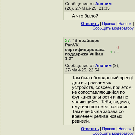
Сообщение от
Аноним
(20), 27-Май-25, 21:35
А что было?
Ответить
|
Правка
|
Наверх
|
Cообщить модератору
37
.
"В драйвере
PanVK
–1
сертифицирована
+
–
/
поддержка Vulkan
1.2"
Сообщение от
Аноним
(9),
27-Май-25, 22:54
Там был обглоданный opengl
для встраиваемых
устройств, совсем, при этом,
не сопоставляющийся по
функциональности и им не
являющийся. Тебя, видимо,
смутило похожее название.
Там ещё была забава со
временем релиза новых
ревизий.
Ответить
|
Правка
|
Наверх
|
Cообщить модератору