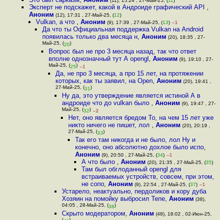
(11), 15:24 , 27-Май-25, (
11
)
Эксперт не подскажет, какой в Андроиде графический API
,
Аноним
(12), 17:31 , 27-Май-25, (
12
)
Vulkan, а что
,
Аноним
(9), 17:39 , 27-Май-25, (
13
)
–1
Да что ты Официальная поддержка Vulkan на Android
появилась только два месяца н
,
Аноним
(20), 18:35 , 27-
Май-25, (
)
20
Вопрос был не про 3 месяца назад, так что ответ
вполне однозначный тут А opengl
,
Аноним
(9), 19:10 , 27-
Май-25, (
)
25
–1
Да, не про 3 месяца, а про 15 лет, на протяжении
которых, как ты заявил, на Open
,
Аноним
(20), 19:41 ,
27-Май-25, (
)
31
Ну да, это утверждение является истиной А в
андроиде что до vulkan было
,
Аноним
(9), 19:47 , 27-
Май-25, (
)
32
–2
Нет, оно является бредом То, на чем 15 лет уже
никто ничего не пишет, лол
,
Аноним
(20), 20:19 ,
27-Май-25, (
)
33
Так его там никогда и не было, лол Ну и
конечно, оно абсолютно дохлое было испо
,
Аноним
(9), 20:50 , 27-Май-25, (
34
)
–1
А что было
,
Аноним
(20), 21:35 , 27-Май-25, (
35
)
Там был обглоданный opengl для
встраиваемых устройств, совсем, при этом,
не сопо
,
Аноним
(9), 22:54 , 27-Май-25, (
37
)
–1
Устарело, неактуально, пердоликов и кору дуба
Хозяин на помойку выбросил Тепе
,
Аноним
(38),
04:05 , 28-Май-25, (
)
38
Скрыто модератором
,
Аноним
(48), 18:02 , 02-Июн-25,