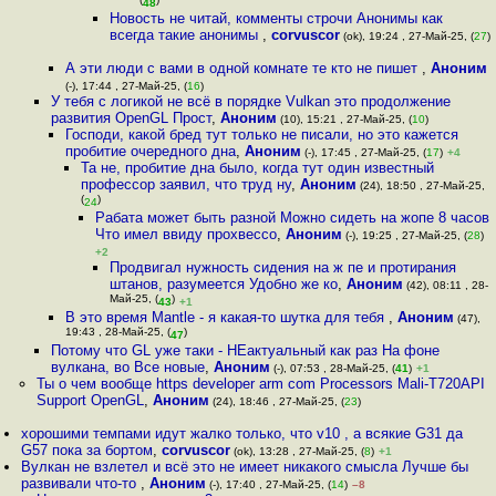
(
)
48
Новость не читай, комменты строчи Анонимы как
всегда такие анонимы
,
corvuscor
(ok), 19:24 , 27-Май-25, (
27
)
А эти люди с вами в одной комнате те кто не пишет
,
Аноним
(-), 17:44 , 27-Май-25, (
16
)
У тебя с логикой не всё в порядке Vulkan это продолжение
развития OpenGL Прост
,
Аноним
(10), 15:21 , 27-Май-25, (
10
)
Господи, какой бред тут только не писали, но это кажется
пробитие очередного дна
,
Аноним
(-), 17:45 , 27-Май-25, (
17
)
+4
Та не, пробитие дна было, когда тут один известный
профессор заявил, что труд ну
,
Аноним
(24), 18:50 , 27-Май-25,
(
)
24
Рабата может быть разной Можно сидеть на жопе 8 часов
Что имел ввиду прохвессо
,
Аноним
(-), 19:25 , 27-Май-25, (
28
)
+2
Продвигал нужность сидения на ж пе и протирания
штанов, разумеется Удобно же ко
,
Аноним
(42), 08:11 , 28-
Май-25, (
)
43
+1
В это время Mantle - я какая-то шутка для тебя
,
Аноним
(47),
19:43 , 28-Май-25, (
)
47
Потому что GL уже таки - НЕактуальный как раз На фоне
вулкана, во Все новые
,
Аноним
(-), 07:53 , 28-Май-25, (
41
)
+1
Ты о чем вообще https developer arm com Processors Mali-T720API
Support OpenGL
,
Аноним
(24), 18:46 , 27-Май-25, (
23
)
хорошими темпами идут жалко только, что v10 , а всякие G31 да
G57 пока за бортом
,
corvuscor
(ok), 13:28 , 27-Май-25, (
8
)
+1
Вулкан не взлетел и всё это не имеет никакого смысла Лучше бы
развивали что-то
,
Аноним
(-), 17:40 , 27-Май-25, (
14
)
–8