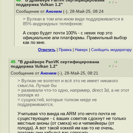
46
.
"В драйвере PanVK сертифицирована
+
–
/
поддержка Vulkan 1.2"
Сообщение от
Аноним
(-), 28-Май-25, 08:24
> Вулкан в том или ином виде поддерживается в
85% андроидных телефонов:
А скоро будет почти 100% - с неких пор это
официальное апи платформы. Правильный выбор
как по мне.
Ответить
|
Правка
|
Наверх
|
Cообщить модератору
45
.
"В драйвере PanVK сертифицирована
+1
+
–
поддержка Vulkan 1.2"
/
Сообщение от
Аноним
(-), 28-Май-25, 08:21
> Вулкан не взлетел и всё это не имеет никакого
смысла. Лучше бы
> развивали что-то одно, например, direct 3d, а не этот
зоопарк из
> сущностей, которые толком нигде не
поддерживаются.
Учитывая что винда на ARM это нечто почти не
существующее - с ваших советов сдохнут не только
местные аноны (от смеха) но и чипмейкеры (от
голода). А вот такой хоккей им как-то не очень,
поэтому они забудут вас спросить.