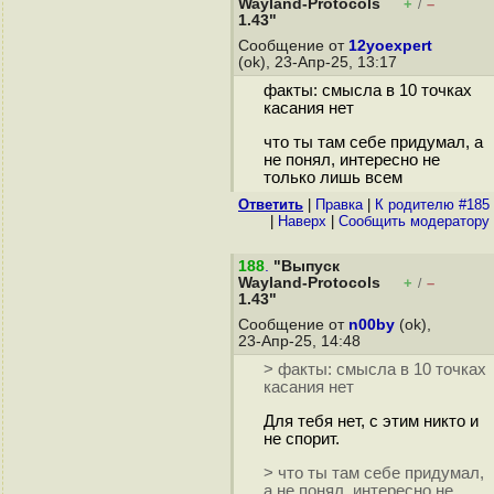
Wayland-Protocols
+
–
/
1.43"
Сообщение от
12yoexpert
(ok), 23-Апр-25, 13:17
факты: смысла в 10 точках
касания нет
что ты там себе придумал, а
не понял, интересно не
только лишь всем
Ответить
|
Правка
|
К родителю #185
|
Наверх
|
Cообщить модератору
188
.
"Выпуск
Wayland-Protocols
+
–
/
1.43"
Сообщение от
n00by
(ok),
23-Апр-25, 14:48
> факты: смысла в 10 точках
касания нет
Для тебя нет, с этим никто и
не спорит.
> что ты там себе придумал,
а не понял, интересно не