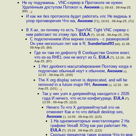
Не ну подумаешь , VNC-сервер в Протоколе не нужен
Удалённым доступом Потокол н
,
Аноним
(-), 09:43 , 09-Апр-25,
(66)
–2
И как же без протокола будет работать vnc Не видишь в
упор противоречия Что wa
,
Аноним
(71), 10:01 , 09-Апр-25, (71)
В X-ах, он почему-то есть TigerVNC Tight VNC сервер с
ним работают по этому про
,
EULA
(?), 10:39 , 09-Апр-25, (76)
С подключением Или вернее сказать - с разморозкой
Он уже несколько лет как в R
,
Sunderland93
(ok), 11:38 ,
09-Апр-25, (84)
Где он там по дефолту В Сообществе Gnome воют,
что из-за RHEL они не могут из G
,
EULA
(?), 12:19 , 09-
Апр-25, (97)
1 Нет дробного масштабирования Поэтому когда я
подлючаю обычный ноут к обычном
,
Аноним
(-),
12:27 , 09-Апр-25, (100)
The X org display server is deprecated, and will be
removed in a future major RH
,
Аноним
(-), 12:32 , 09-
Апр-25, (101)
–1
Так у них yum в депрекейтед находится с 2026
года И ничего, что если конфигураци
,
EULA
(?),
13:35 , 09-Апр-25, (113)
Ничего То что Х деприкейтнутый это не
отменяет Как и то что default desktop ses
,
Аноним
(-), 14:00 , 09-Апр-25, (115)
1 На одномониторных инесталляциях 2 На
графике VesaВ XOrg как раз работает Не
,
EULA
(?), 15:24 , 09-Апр-25, (122)
Сколько процентов таких юзеров Что-то мне