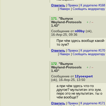
Ответить
|
Правка
|
К родителю #168
|
Наверх
|
Cообщить модератору
171
.
"Выпуск
Wayland-Protocols
+
–
/
1.43"
Сообщение от
n00by
(ok),
16-Апр-25, 09:36
При чём здесь вообще какой-
то зум?
Ответить
|
Правка
|
К родителю #170
|
Наверх
|
Cообщить модератору
172
.
"Выпуск
Wayland-Protocols
+
–
/
1.43"
Сообщение от
12yoexpert
(ok), 16-Апр-25, 13:50
а при чём здесь что-то
другое? мультитач это зум.
перо это не мультитач. ты о
чём вообще?
Ответить
|
Правка
|
К родителю #171