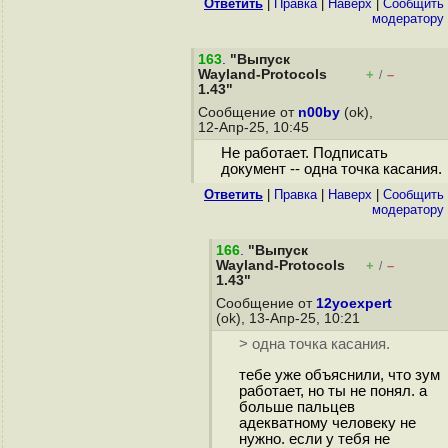
Ответить
|
Правка
|
Наверх
|
Cообщить
модератору
163
.
"Выпуск
Wayland-Protocols
+
–
/
1.43"
Сообщение от
n00by
(ok),
12-Апр-25, 10:45
Не работает. Подписать
документ -- одна точка касания.
Ответить
|
Правка
|
Наверх
|
Cообщить
модератору
166
.
"Выпуск
Wayland-Protocols
+
–
/
1.43"
Сообщение от
12yoexpert
(ok), 13-Апр-25, 10:21
> одна точка касания.
тебе уже объяснили, что зум
работает, но ты не понял. а
больше пальцев
адекватному человеку не
нужно. если у тебя не