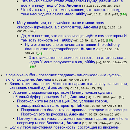
Это то что сейчас стало стандартом Ну-ну, удачки Ага, а
все кто пишут под 64бит
,
Аноним
(-), 21:58 , 10-Апр-25, (141)
Что бы ты мог давать мне указания, что тащить в прод,
тебе необходима самая мало
,
n00by
(ok), 10:21 , 11-Апр-25, (
144
)
Могу ошибаться, но в wayland ты не с монитором
синхронизируешься, а с композитор
,
Аноним
(142), 01:39 , 11-
Апр-25, (142)
Да, это понятно, что синхронизация идёт с композитором И
там есть тонкость не
,
n00by
(ok), 10:49 , 11-Апр-25, (
145
)
Ну и это не сильно отличается от опции TripleBuffer у
большинстве видеодрайверов
,
Аноним
(146), 11:58 , 11-
Апр-25, (
)
146
Это отличается по времени на треть, на длительность
кадра У меня получается в оч
,
n00by
(ok), 18:35 , 11-Апр-25,
(
)
156
single-pixel-buffer - позволяет создавать однопиксельные буферы,
включающие че
,
Аноним
(64), 01:28 , 09-Апр-25, (44)
Зачем такие маленькие Может это параметр для запуска пикселя,
как минимальной ед
,
Аноним
(15), 01:53 , 09-Апр-25, (45)
А зачем специальный протокол Почему нельзя сделать
обычный буфер размером 1х1
,
Аноним
(64), 02:29 , 09-Апр-25, (46)
Протокол - это не реализация Это, условно говоря,
стандартный язык на котором д
,
llolik
(ok), 08:50 , 09-Апр-25, (54)
Поправлю его более точно - правила передачи информации
Протокол это по русски м
,
Аноним
(-), 09:55 , 09-Апр-25, (69)
Потому что это пиксель с изменяющимеся параметрами Но из
например много Вообщем
,
Аноним
(15), 08:53 , 09-Апр-25, (57)
Если у тебя однотонная поверхность, состоящая из пискелей