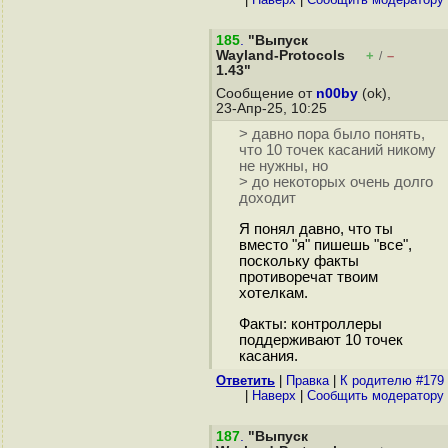
185
.
"Выпуск
Wayland-Protocols
+
–
/
1.43"
Сообщение от
n00by
(ok),
23-Апр-25, 10:25
> давно пора было понять,
что 10 точек касаний никому
не нужны, но
> до некоторых очень долго
доходит
Я понял давно, что ты
вместо "я" пишешь "все",
поскольку факты
противоречат твоим
хотелкам.
Факты: контроллеры
поддерживают 10 точек
касания.
Ответить
|
Правка
|
К родителю #179
|
Наверх
|
Cообщить модератору
187
.
"Выпуск