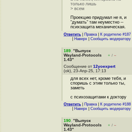
только лишь
> всем
Проекцию придумал не я, и
"думать" там неуместно --
психзащита механическая.
Ответить
|
Правка
|
К родителю #187
|
Наверх
|
Cообщить модератору
189
.
"Выпуск
Wayland-Protocols
+
–
/
1.43"
Сообщение от
12yoexpert
(ok), 23-Апр-25, 17:13
для всех нет, кроме тебя, и
споришь с этим только ты,
заметь
с психозащитами к доктору
Ответить
|
Правка
|
К родителю #188
|
Наверх
|
Cообщить модератору
190
.
"Выпуск
Wayland-Protocols
+
–
/
1.43"