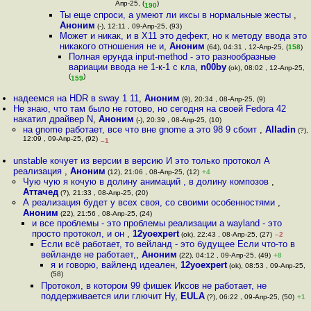
Апр-25, (
)
190
Ты еще спроси, а умеют ли иксы в нормальные жесты
,
Аноним
(-), 12:11 , 09-Апр-25, (93)
Может и никак, и в Х11 это дефект, но к методу ввода это
никакого отношения не и
,
Аноним
(64), 04:31 , 12-Апр-25, (
158
)
Полная ерунда input-method - это разнообразные
вариации ввода не 1-к-1 с кла
,
n00by
(ok), 08:02 , 12-Апр-25,
(
)
159
надеемся на HDR в sway 1 11
,
Аноним
(9), 20:34 , 08-Апр-25, (9)
Не знаю, что там было не готово, но сегодня на своей Fedora 42
накатил драйвер N
,
Аноним
(-), 20:39 , 08-Апр-25, (10)
на gnome работает, все что вне gnome а это 98 9 сбоит
,
Alladin
(?),
12:09 , 09-Апр-25, (92)
–1
unstable кочует из версии в версию И это только протокол А
реализация
,
Аноним
(12), 21:06 , 08-Апр-25, (12)
+4
Чую чую я кочую в долину анимаций , в долину композов
,
Аттачед
(?), 21:33 , 08-Апр-25, (20)
А реализация будет у всех своя, со своими особенностями
,
Аноним
(22), 21:56 , 08-Апр-25, (24)
и все проблемы - это проблемы реализации а wayland - это
просто протокол, и он
,
12yoexpert
(ok), 22:43 , 08-Апр-25, (27)
–2
Если всё работает, то вейланд - это будущее Если что-то в
вейланде не работает,
,
Аноним
(22), 04:12 , 09-Апр-25, (49)
+8
я и говорю, вайленд идеален
,
12yoexpert
(ok), 08:53 , 09-Апр-25,
(58)
Протокол, в котором 99 фишек Иксов не работает, не
поддерживается или глючит Ну
,
EULA
(?), 06:22 , 09-Апр-25, (50)
+1