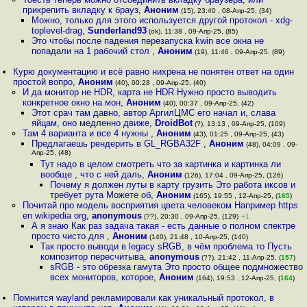
прикрепить вкладку к брауз
,
Аноним
(15), 23:40 , 08-Апр-25, (34)
Можно, только для этого используется другой протокол - xdg-
toplevel-drag
,
Sunderland93
(ok), 11:38 , 09-Апр-25, (85)
Это чтобы после падения перезапуска kwin все окна не
попадали на 1 рабочий стол
,
Аноним
(19), 11:46 , 09-Апр-25, (89)
Курю документацию и всё равно нихрена не понятен ответ на один
простой вопро
,
Аноним
(40), 00:28 , 09-Апр-25, (40)
И да монитор не HDR, карта не HDR Нужно просто выводить
конкретное окно на мон
,
Аноним
(40), 00:37 , 09-Апр-25, (42)
Этот срач там давно, автор АргилЦМС его начал и, слава
яйцам, оно медленно движе
,
DroidBot
(?), 13:13 , 09-Апр-25, (109)
Там 4 варианта и все 4 нужны
,
Аноним
(43), 01:25 , 09-Апр-25, (43)
Предлагаешь рендерить в GL_RGBA32F
,
Аноним
(48), 04:09 , 09-
Апр-25, (48)
Тут надо в целом смотреть что за картинка и картинка ли
вообще , что с ней даль
,
Аноним
(126), 17:04 , 09-Апр-25, (126)
Почему я должен луты в карту грузить Это работа иксов и
требует рута Можете об
,
Аноним
(165), 19:55 , 12-Апр-25, (
165
)
Почитай про модель восприятия цвета человеком Например https
en wikipedia org
,
anonymous
(??), 20:30 , 09-Апр-25, (129)
+1
А я знаю Как раз задача такая - есть данные о полном спектре
просто чисто для
,
Аноним
(140), 21:48 , 10-Апр-25, (140)
Так просто выводи в legacy sRGB, в чём проблема то Пусть
композитор пересчитыва
,
anonymous
(??), 21:42 , 11-Апр-25, (
157
)
sRGB - это обрезка гамута Это просто общее подмножество
всех мониторов, которое
,
Аноним
(164), 19:53 , 12-Апр-25, (
164
)
Помнится wayland рекламировали как уникальный протокол, в