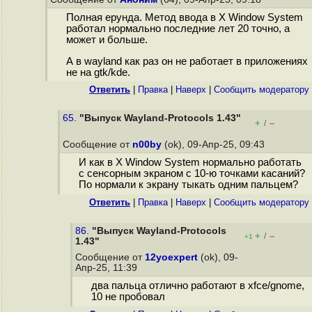
Полная ерунда. Метод ввода в X Window System
работал нормально последние лет 20 точно, а
может и больше.
А в wayland как раз он не работает в приложениях
не на gtk/kde.
Ответить
|
Правка
|
Наверх
|
Cообщить модератору
65.
"Выпуск Wayland-Protocols 1.43"
+
–
/
Сообщение от
n00by
(ok), 09-Апр-25, 09:43
И как в X Window System нормально работать
с сенсорным экраном с 10-ю точками касаний?
По нормали к экрану тыкать одним пальцем?
Ответить
|
Правка
|
Наверх
|
Cообщить модератору
86.
"Выпуск Wayland-Protocols
+
–
/
+1
1.43"
Сообщение от
12yoexpert
(ok), 09-
Апр-25, 11:39
два пальца отлично работают в xfce/gnome,
10 не пробовал