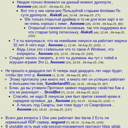
Нвидия только блеквелл на данный момент дропнула
,
Аноним
(19), 10:27 , 09-Апр-25, (74)
Вот что у них написано Пользуйтей старыми блобами По
сути дропнула
,
AleksK
(ok), 10:48 , 09-Апр-25, (77)
50s только открытый драйвер и то не для всех карт и он
не очень хорошо с ними
,
Аноним
(19), 10:56 , 09-Апр-25, (80)
Открытый становится основным, так что поддержка все
что старше turing потихоньку
,
AleksK
(ok), 12:46 , 09-Апр-25,
(104)
Т е ты жалуешься, что на новейшем линуксе на работает видяха
10 лет А чего еще
,
Аноним
(-), 12:46 , 09-Апр-25, (103)
–1
Ведь Linux это стабильное что то такое А Windows, это
копрораты
,
Аноним
(15), 12:51 , 09-Апр-25, (105)
Следует начать говорить, а что ты думаешь мы тут с тобой в
игрушки играем Это Li
,
Аноним
(15), 10:53 , 09-Апр-25, (78)
Не прошло и двадцати лет А теперь ещё двадцать лет надо будет,
чтобы про этот p
,
Аноним
(-), 11:26 , 09-Апр-25, (83)
+1
Этому протоколу уже много лет, и много лет он успешно работает
в большинстве ком
,
Sunderland93
(ok), 11:41 , 09-Апр-25, (87)
Блин, да вы утомили Протокол заявил поддержку свойства Как и
кто ее реализует -
,
DroidBot
(?), 13:24 , 09-Апр-25, (112)
Спасибо, не надо В линуксах уже был приток свежей крови в
середине нулевых, да
,
Аноним
(22), 02:47 , 10-Апр-25, (132)
+1
А писать под Смарты, они тоже будут со Смартфонов
,
Аноним
(15), 19:20 , 10-Апр-25, (137)
Всего два вопроса 1 Оно уже работает без багов 2 Есть ли
нормальный RDP сервер
,
anguest
(?), 08:14 , 11-Апр-25, (143)
В unstable есть ещё xdg-session-management протокол https gitlab