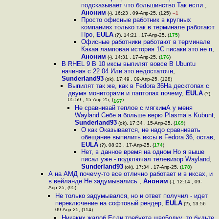
подсказывает что большинство Так если
,
Аноним
(-), 16:23 , 09-Апр-25, (125)
–1
Просто офисные работник в крупных
компаниях только так в терминале работают
Про
,
EULA
(?), 14:21 , 17-Апр-25, (
175
)
Офисные работники работают в терминале
Какая ламповая история 1С писаки это не п
,
Аноним
(-), 14:31 , 17-Апр-25, (
176
)
В RHEL 9 В 10 иксы выпилят вовсе В Ubuntu
начиная с 22 04 Или это недостаточн
,
Sunderland93
(ok), 17:49 , 09-Апр-25, (128)
Выпилят так же, как в Fedora 36На десктопах с
двумя мониторами и лэптопах почему
,
EULA
(?),
05:59 , 15-Апр-25, (
)
167
Не сравнивай теплое с мягкимА у меня
Wayland Себе я больше верю Plasma в Kubunt
,
Sunderland93
(ok), 17:34 , 15-Апр-25, (
169
)
О как Оказывается, не надо сравнивать
обещание выпилить иксы в Fedora 36, остав
,
EULA
(?), 08:23 , 17-Апр-25, (
174
)
Нет, в данное время на одном Но я выше
писал уже - подключал телевизор Wayland
,
Sunderland93
(ok), 17:34 , 17-Апр-25, (
178
)
А на АМД почему-то все отлично работает и в иксах, и
в вейланде Не задумывались
,
Аноним
(-), 12:14 , 09-
Апр-25, (95)
Не только задумывался, но и ответ получил - идет
переключение на софтовый рендер
,
EULA
(?), 13:56 ,
09-Апр-25, (114)
Никаких жалоб Если требуете швo6oдку, то будьте