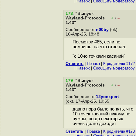
|
Наверх
|
Cообщить модератору
173
.
"Выпуск
Wayland-Protocols
+
–
/
1.43"
Сообщение от
n00by
(ok),
16-Апр-25, 18:48
Посмотри #65, если не
помнишь, на что отвечал.
"с 10-ю точками касаний"
Ответить
|
Правка
|
К родителю #172
|
Наверх
|
Cообщить модератору
179
.
"Выпуск
Wayland-Protocols
+
–
/
1.43"
Сообщение от
12yoexpert
(ok), 17-Апр-25, 19:55
давно пора было понять, что
10 точек касаний никому не
нужны, но до некоторых
очень долго доходит
Ответить
|
Правка
|
К родителю #173
|
Наверх
|
Cообщить модератору