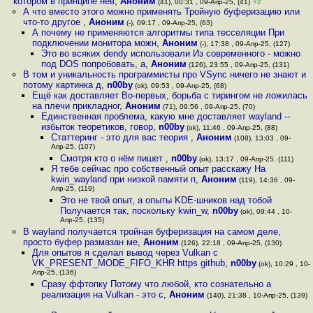
котором в принципе нев
,
Аноним
(41), 00:31 , 09-Апр-25, (41)
+2
А что вместо этого можно применять Тройную буферизацию или
что-то другое
,
Аноним
(-), 09:17 , 09-Апр-25, (63)
А почему не применяются алгоритмы типа тесселяции При
подключении монитора можн
,
Аноним
(-), 17:38 , 09-Апр-25, (127)
Это во всяких dendy использовали Из современного - можно
под DOS попробовать, а
,
Аноним
(126), 23:55 , 09-Апр-25, (131)
В том и уникальность программисты про VSync ничего не знают и
потому картинка д
,
n00by
(ok), 09:53 , 09-Апр-25, (68)
Ещё как доставляет Во-первых, борьба с тирингом не ложилась
на плечи прикладног
,
Аноним
(71), 09:56 , 09-Апр-25, (70)
Единственная проблема, какую мне доставляет wayland --
избыток теоретиков, говор
,
n00by
(ok), 11:46 , 09-Апр-25, (88)
Статтеринг - это для вас теория
,
Аноним
(108), 13:03 , 09-
Апр-25, (107)
Смотря кто о нём пишет
,
n00by
(ok), 13:17 , 09-Апр-25, (111)
Я тебе сейчас про собственный опыт расскажу На
kwin_wayland при низкой памяти п
,
Аноним
(119), 14:36 , 09-
Апр-25, (119)
Это не твой опыт, а опыты KDE-шников над тобой
Получается так, поскольку kwin_w
,
n00by
(ok), 09:44 , 10-
Апр-25, (135)
В wayland получается тройная буферизация на самом деле,
просто буфер размазан ме
,
Аноним
(126), 22:18 , 09-Апр-25, (130)
Для опытов я сделал вывод через Vulkan c
VK_PRESENT_MODE_FIFO_KHR https github
,
n00by
(ok), 10:29 , 10-
Апр-25, (136)
Сразу ффтопку Потому что любой, кто сознательно а
реализация на Vulkan - это с
,
Аноним
(140), 21:38 , 10-Апр-25, (139)