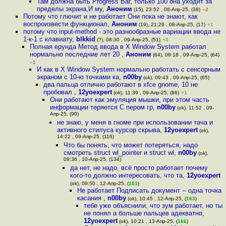
Там должна быть Progress Bar, только 100 она уходит за
пределы экрана,И му
,
Аноним
(15), 23:52 , 08-Апр-25, (38)
–2
Потому что глючит и не работает Они пока не знают, как
воспроизвести функционал
,
Аноним
(19), 21:29 , 08-Апр-25, (17)
+1
потому что input-method - это разнообразные вариации ввода не
1-к-1 с клавиату
,
blkkid
(?), 08:30 , 09-Апр-25, (51)
+3
Полная ерунда Метод ввода в X Window System работал
нормально последние лет 20
,
Аноним
(64), 09:18 , 09-Апр-25, (64)
–1
И как в X Window System нормально работать с сенсорным
экраном с 10-ю точками ка
,
n00by
(ok), 09:43 , 09-Апр-25, (65)
два пальца отлично работают в xfce gnome, 10 не
пробовал
,
12yoexpert
(ok), 11:39 , 09-Апр-25, (86)
+1
Они работают как эмуляция мышки, при этом часть
информации теряется С пером гр
,
n00by
(ok), 11:52 , 09-
Апр-25, (90)
не знаю, у меня в гноме при использовании тача и
активного стилуса курсор скрыва
,
12yoexpert
(ok),
14:22 , 09-Апр-25, (116)
Что бы понять, что может потеряться, надо
смотреть struct wl_pointer и struct wl
,
n00by
(ok),
09:36 , 10-Апр-25, (134)
да нет, не надо, всё просто работает почему
кого-то должно интересовать, что та
,
12yoexpert
(ok), 09:50 , 12-Апр-25, (
161
)
Не работает Подписать документ -- одна точка
касания
,
n00by
(ok), 10:45 , 12-Апр-25, (
163
)
тебе уже объяснили, что зум работает, но ты
не понял а больше пальцев адекватно
,
12yoexpert
(ok), 10:21 , 13-Апр-25, (
166
)