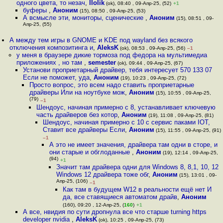
одного цвета, то незач
,
llolik
(ok), 08:40 , 09-Апр-25, (52)
+1
буферы
,
Аноним
(15), 08:50 , 09-Апр-25, (53)
А всмысле эти, мониторы, сценические
,
Аноним
(15), 08:51 , 09-
Апр-25, (55)
А между тем игры в GNOME и KDE под wayland без всякого
отключения композитинга и
,
AleksK
(ok), 08:53 , 09-Апр-25, (56)
–1
у меня в браузере дикие тормоза под федора на мультимедиа
приложениях , но там
,
semester
(ok), 09:44 , 09-Апр-25, (67)
Установи проприетарный драйвер, тебя интересует 570 133 07
Если не поможет, уда
,
Аноним
(19), 10:23 , 09-Апр-25, (72)
Просто вопрос, это всем надо ставить проприетарные
драйверы Или на ноутбуке мож
,
Аноним
(15), 10:55 , 09-Апр-25,
(79)
–1
Шендоус, начиная примерно с 8, устанавливает ключевую
часть драйверов без котор
,
Аноним
(19), 11:08 , 09-Апр-25, (81)
Шендоус, начиная примерно с 10 с сервис паками IOT,
Ставит все драйверы Если
,
Аноним
(15), 11:55 , 09-Апр-25, (91)
–1
А это не имеет значения, драйвера там одни в сторе, и
они старые и обглоданные
,
Аноним
(19), 12:14 , 09-Апр-25,
(94)
+1
Значит там драйвера одни для Windows 8, 8,1, 10, 12
Windows 12 драйвера тоже обг
,
Аноним
(15), 13:01 , 09-
Апр-25, (106)
–1
Как там в будущем W12 в реальности ещё нет И
да, все ставящиеся автоматом драйв
,
Аноним
(160), 09:20 , 12-Апр-25, (
160
)
+1
А все, нвидия по сути дропнула все что старше turning https
developer nvidia
,
AleksK
(ok), 10:25 , 09-Апр-25, (73)