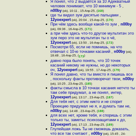
Я понял, что 2 выдаётся за 10 Адекватный
человек понимает, что 10 минимум - 5
,
n00by
(ok), 10:11 , 15-Апр-25, (
168
)
где ты видел зум десятью пальцами
,
12yoexpert
(ok), 20:04 , 15-Апр-25, (
170
)
При чём здесь вообще какой-то зум
,
n00by
(ok), 09:36 , 16-Апр-25, (
171
)
а при чём здесь что-то другое мультитач это
зум перо это не мультитач ты о чё
,
12yoexpert
(ok), 13:50 , 16-Апр-25, (
172
)
Посмотри 65, если не помнишь, на что
отвечал с 10-ю точками касаний
,
n00by
(ok),
18:48 , 16-Апр-25, (
)
173
давно пора было понять, что 10 точек
касаний никому не нужны, но до некоторых
оч
,
12yoexpert
(ok), 19:55 , 17-Апр-25, (
179
)
Я понял давно, что ты вместо я пишешь все
, поскольку факты противоречат твои
,
n00by
(ok), 10:25 , 23-Апр-25, (
185
)
факты смысла в 10 точках касания нетчто ты
там себе придумал, а не понял, интер
,
12yoexpert
(ok), 13:17 , 23-Апр-25, (
187
)
Для тебя нет, с этим никто и не спорит
Проекцию придумал не я, и думать там не
,
n00by
(ok), 14:48 , 23-Апр-25, (
188
)
для всех нет, кроме тебя, и споришь с этим
только ты, заметьс психозащитами к до
,
12yoexpert
(ok), 17:13 , 23-Апр-25, (
189
)
Глупейшая ложь Ты не сможешь доказать,
что все так считают
,
n00by
(ok), 15:45 , 24-