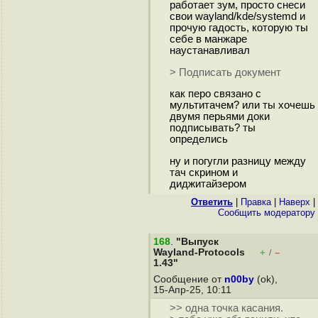
работает зум, просто снеси
свои wayland/kde/systemd и
прочую гадость, которую ты
себе в манжаре
наустанавливал
> Подписать документ
как перо связано с
мультитачем? или ты хочешь
двумя перьями доки
подписывать? ты
определись
ну и погугли разницу между
тач скрином и
диджитайзером
Ответить
|
Правка
|
Наверх
|
Cообщить модератору
168
.
"Выпуск
Wayland-Protocols
+
–
/
1.43"
Сообщение от
n00by
(ok),
15-Апр-25, 10:11
>> одна точка касания.