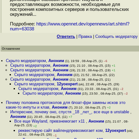
предоставляющих возможности, необходимые для
построения композитных серверов и пользовательских
окружений...
Подробнее:
https://www.opennet.dev/opennews/art.shtml?
num=63038
Ответить
|
Правка
|
Cообщить модератору
Оглавление
Скрыто модератором
,
Аноним
(1), 19:59 , 08-Апр-25, (1)
–6
Скрыто модератором
,
Аноним
(15), 21:10 , 08-Апр-25, (15)
+1
Скрыто модератором
,
Аноним
(19), 21:33 , 08-Апр-25, (19)
+1
Скрыто модератором
,
Аноним
(22), 21:52 , 08-Апр-25, (22)
Скрыто модератором
,
Аноним
(21), 21:38 , 08-Апр-25, (21)
Скрыто модератором
,
12yoexpert
(ok), 22:48 , 08-Апр-25, (29)
Скрыто модератором
,
Аноним
(31), 23:33 , 08-Апр-25, (31)
–2
Скрыто модератором
,
Аноним
(15), 23:50 , 08-Апр-25, (37)
–2
Почему половина протоколов для блоат-фри замены исков это
какие-то инпуты и клав
,
Аноним
(7), 20:10 , 08-Апр-25, (7)
+2
Интереснее, почему оно, спустя _18 _лет_, все еще в unstable
,
Аноним
(11), 20:45 , 08-Апр-25, (11)
+7
Все еще Wayland, превзнемогает x11
,
Аноним
(15), 21:07 , 08-
Апр-25, (13)
+2
реквестирую сайт вайлендпревозмогает ком
,
12yoexpert
(ok),
22:41 , 08-Апр-25, (26)
–1