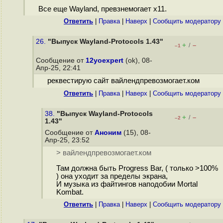
Все еще Wayland, превзнемогает x11.
Ответить
|
Правка
|
Наверх
|
Cообщить модератору
26.
"Выпуск Wayland-Protocols 1.43"
+
–
/
–1
Сообщение от
12yoexpert
(ok), 08-
Апр-25, 22:41
реквестирую сайт вайлендпревозмогает.ком
Ответить
|
Правка
|
Наверх
|
Cообщить модератору
38.
"Выпуск Wayland-Protocols
+
–
/
–2
1.43"
Сообщение от
Аноним
(15), 08-
Апр-25, 23:52
> вайлендпревозмогает.ком
Там должна быть Progress Bar, ( только >100%
) она уходит за пределы экрана,
И музыка из файтингов наподобии Mortal
Kombat.
Ответить
|
Правка
|
Наверх
|
Cообщить модератору