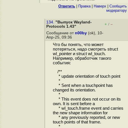
Ответить
|
Правка
|
Наверх
|
Cообщить
модератору
134.
"Выпуск Wayland-
+
–
/
Protocols 1.43"
Сообщение от
n00by
(ok), 10-
Апр-25, 09:36
Что бы понять, что может
потеряться, надо смотреть struct
wl_pointer и struct wl_touch.
Например, обработчик такого
события:
/**
* update orientation of touch point
*
* Sent when a touchpoint has
changed its orientation.
*
* This event does not occur on its
own. It is sent before a
* wl_touch.frame event and carries
the new shape information for
* any previously reported, or new
touch points of that frame.
*