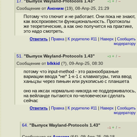
17.
"Выпуск Wayland-Protocols 1.43"
+
–
/
+1
Сообщение от
Аноним
(19), 08-Апр-25, 21:29
Потому что глючит и не работает. Они пока не знают,
как воспроизвести функциональность. Протоколы
же теоретические, а как оно получится на практике,
это надо смотреть.
Ответить
|
Правка
|
К родителю #11
|
Наверх
|
Cообщить
модератору
51.
"Выпуск Wayland-Protocols 1.43"
+
–
/
+3
Сообщение от
blkkid
(?), 09-Апр-25, 08:30
потому что input-method - это разнообразные
вариации ввода *не* 1-к-1 с клавиатуры, типа ввод
ханьцзы через пиньин или рукописью с планшета
оно на иксах нормально никогда не поддерживалось,
на вейланде пытаются по-человечески сделать
сейчас
Ответить
|
Правка
|
К родителю #11
|
Наверх
|
Cообщить
модератору
64.
"Выпуск Wayland-Protocols 1.43"
+
–
/
–1
Сообщение от
Аноним
(64), 09-Апр-25, 09:18