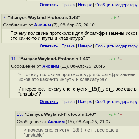
Ответить
|
Правка
|
Наверх
|
Cообщить модератору
7.
"Выпуск Wayland-Protocols 1.43"
+
–
/
+2
Сообщение от
Аноним
(7), 08-Апр-25, 20:10
Почему половина протоколов для блоат-фри замены исков
это какие-то инпуты и клавиатура?
Ответить
|
Правка
|
Наверх
|
Cообщить модератору
11.
"Выпуск Wayland-Protocols 1.43"
+
–
/
+7
Сообщение от
Аноним
(11), 08-Апр-25, 20:45
> Почему половина протоколов для блоат-фри замены
исков это какие-то инпуты и клавиатура?
Интереснее, почему оно, спустя _18(!)_лет_, все еще в
"unstable"?
Ответить
|
Правка
|
Наверх
|
Cообщить модератору
13.
"Выпуск Wayland-Protocols 1.43"
+
–
/
+2
Сообщение от
Аноним
(15), 08-Апр-25, 21:07
> почему оно, спустя _18(!)_лет_, все еще в
"unstable"