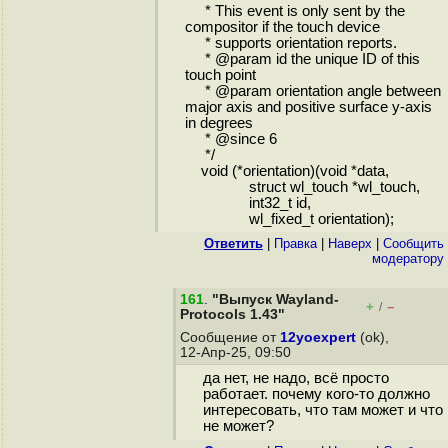
* This event is only sent by the
compositor if the touch device
* supports orientation reports.
* @param id the unique ID of this
touch point
* @param orientation angle between
major axis and positive surface y-axis
in degrees
* @since 6
*/
void (*orientation)(void *data,
struct wl_touch *wl_touch,
int32_t id,
wl_fixed_t orientation);
Ответить
|
Правка
|
Наверх
|
Cообщить
модератору
161
.
"Выпуск Wayland-
+
–
/
Protocols 1.43"
Сообщение от
12yoexpert
(ok),
12-Апр-25, 09:50
да нет, не надо, всё просто
работает. почему кого-то должно
интересовать, что там может и что
не может?