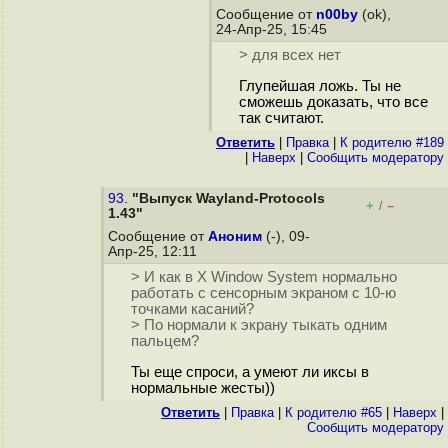
Сообщение от
n00by
(ok),
24-Апр-25, 15:45
> для всех нет
Глупейшая ложь. Ты не
сможешь доказать, что все
так считают.
Ответить
|
Правка
|
К родителю #189
|
Наверх
|
Cообщить модератору
93.
"Выпуск Wayland-Protocols
+
–
/
1.43"
Сообщение от
Аноним
(-), 09-
Апр-25, 12:11
> И как в X Window System нормально
работать с сенсорным экраном с 10-ю
точками касаний?
> По нормали к экрану тыкать одним
пальцем?
Ты еще спроси, а умеют ли иксы в
нормальные жесты))
Ответить
|
Правка
|
К родителю #65
|
Наверх
|
Cообщить модератору