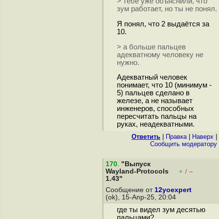
> тебе уже объяснили, что
зум работает, но ты не понял.
Я понял, что 2 выдаётся за
10.
> а больше пальцев
адекватному человеку не
нужно.
Адекватный человек
понимает, что 10 (минимум -
5) пальцев сделано в
железе, а не называет
инженеров, способных
пересчитать пальцы на
руках, неадекватными.
Ответить
|
Правка
|
Наверх
|
Cообщить модератору
170
.
"Выпуск
Wayland-Protocols
+
–
/
1.43"
Сообщение от
12yoexpert
(ok), 15-Апр-25, 20:04
где ты видел зум десятью
пальцами?