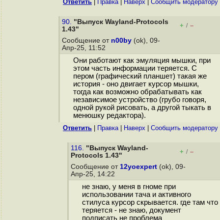
Ответить
|
Правка
|
Наверх
|
Cообщить модератору
90.
"Выпуск Wayland-Protocols
+
–
/
1.43"
Сообщение от
n00by
(ok), 09-
Апр-25, 11:52
Они работают как эмуляция мышки, при
этом часть информации теряется. С
пером (графический планшет) такая же
история - оно двигает курсор мышки,
тогда как возможно обрабатывать как
независимое устройство (грубо говоря,
одной рукой рисовать, а другой тыкать в
менюшку редактора).
Ответить
|
Правка
|
Наверх
|
Cообщить модератору
116.
"Выпуск Wayland-
+
–
/
Protocols 1.43"
Сообщение от
12yoexpert
(ok), 09-
Апр-25, 14:22
не знаю, у меня в гноме при
использовании тача и активного
стилуса курсор скрывается. где там что
теряется - не знаю, документ
подписать не проблема