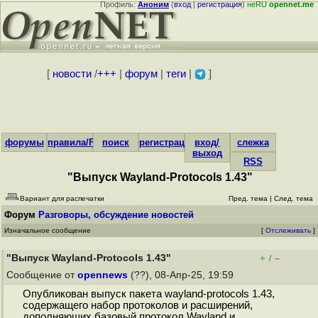
Профиль:
Аноним
(
вход
|
регистрация
)
неRU
opennet.me
[
новости
/
+++
|
форум
|
теги
|
]
форумы
правила/FAQ
поиск
регистрация
вход/
слежка
выход
RSS
"Выпуск Wayland-Protocols 1.43"
Вариант для распечатки
Пред. тема
|
След. тема
Форум
Разговоры, обсуждение новостей
Изначальное сообщение
[
Отслеживать
]
"Выпуск Wayland-Protocols 1.43"
+
–
/
Сообщение от
opennews
(??), 08-Апр-25, 19:59
Опубликован выпуск пакета wayland-protocols 1.43,
содержащего набор протоколов и расширений,
дополняющих базовый протокол Wayland и