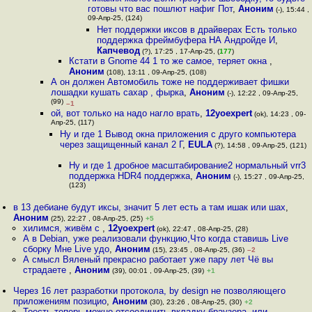
готовы что вас пошлют нафиг Пот
,
Аноним
(-), 15:44 ,
09-Апр-25, (124)
Нет поддержки иксов в драйверах Есть только
поддержка фреймбуфера НА Андройде И
,
Капчевод
(?), 17:25 , 17-Апр-25, (
177
)
Кстати в Gnome 44 1 то же самое, теряет окна
,
Аноним
(108), 13:11 , 09-Апр-25, (108)
А он должен Автомобиль тоже не поддерживает фишки
лошадки кушать сахар , фырка
,
Аноним
(-), 12:22 , 09-Апр-25,
(99)
–1
ой, вот только на надо нагло врать
,
12yoexpert
(ok), 14:23 , 09-
Апр-25, (117)
Ну и где 1 Вывод окна приложения с друго компьютера
через защищенный канал 2 Г
,
EULA
(?), 14:58 , 09-Апр-25, (121)
Ну и где 1 дробное масштабирование2 нормальный vrr3
поддержка HDR4 поддержка
,
Аноним
(-), 15:27 , 09-Апр-25,
(123)
в 13 дебиане будут иксы, значит 5 лет есть а там ишак или шах
,
Аноним
(25), 22:27 , 08-Апр-25, (25)
+5
хилимся, живём с
,
12yoexpert
(ok), 22:47 , 08-Апр-25, (28)
А в Debian, уже реализовали функцию,Что когда ставишь Live
сборку Мне Live удо
,
Аноним
(15), 23:45 , 08-Апр-25, (36)
–2
А смысл Вяленый прекрасно работает уже пару лет Чё вы
страдаете
,
Аноним
(39), 00:01 , 09-Апр-25, (39)
+1
Через 16 лет разработки протокола, by design не позволяющего
приложениям позицио
,
Аноним
(30), 23:26 , 08-Апр-25, (30)
+2
Тоесть теперь можно отсоединить вкладку браузера, или