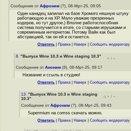
Сообщение от
Афроним
(?), 08-Мрт-25, 09:05
Один канадец запилил на базе Хромого няшную штуку
работающую и на ХР. Мало уважаю презренных
кодеров, но тут другое.) Вполне работоспособная
система получается в итоге, со старыми игрушками и
современным интернетом. Потому Вайн как был
абстракцией, так он ей и останется.
Ответить
|
Правка
|
Наверх
|
Cообщить модератору
8.
"Выпуск Wine 10.3 и Wine staging 10.3"
+
–
/
Сообщение от
Аноним
(8), 08-Мрт-25, 09:17
Название и ссыль в студию!
Ответить
|
Правка
|
Наверх
|
Cообщить модератору
13.
"Выпуск Wine 10.3 и Wine staging
+
–
/
–1
10.3"
Сообщение от
Афроним
(?), 08-Мрт-25, 09:43
Supermium на comss скачать можно.
Ответить
|
Правка
|
Наверх
|
Cообщить модератору