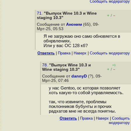
Cообщить модератору
71.
"Выпуск Wine 10.3 и Wine
+
–
/
staging 10.3"
Сообщение от
Аноним
(65), 09-
Мрт-25, 05:53
Я не загружаю оно само обновяется в
обнрвлениях.
Или у вас ОС 128 кб?
Ответить
|
Правка
|
Наверх
|
Cообщить модератору
78.
"Выпуск Wine 10.3 и
+1
+
–
Wine staging 10.3"
/
Сообщение от
dannyD
(?), 09-
Мрт-25, 07:46
у нас Gentoo, ос которая позволяет
хоть какую-то собой управляемость.
так, что извините, проблемы
поклонников бубунты и прочих
радхатов мне не всегда понятны.
Ответить
|
Правка
|
Наверх
|
Cообщить
модератору