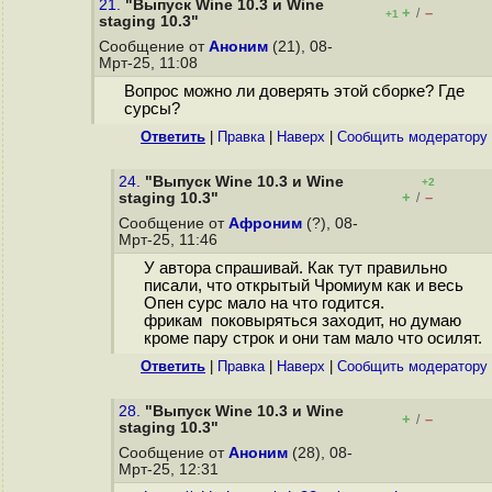
21.
"Выпуск Wine 10.3 и Wine
+
–
/
+1
staging 10.3"
Сообщение от
Аноним
(21), 08-
Мрт-25, 11:08
Вопрос можно ли доверять этой сборке? Где
сурсы?
Ответить
|
Правка
|
Наверх
|
Cообщить модератору
24.
"Выпуск Wine 10.3 и Wine
+2
+
–
staging 10.3"
/
Сообщение от
Афроним
(?), 08-
Мрт-25, 11:46
У автора спрашивай. Как тут правильно
писали, что открытый Чромиум как и весь
Опен сурс мало на что годится.
фрикам поковыряться заходит, но думаю
кроме пару строк и они там мало что осилят.
Ответить
|
Правка
|
Наверх
|
Cообщить модератору
28.
"Выпуск Wine 10.3 и Wine
+
–
/
staging 10.3"
Сообщение от
Аноним
(28), 08-
Мрт-25, 12:31