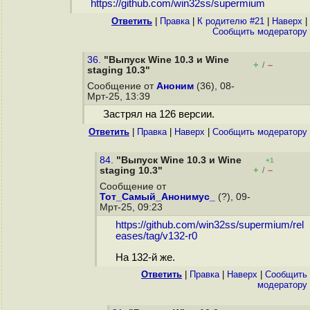
https://github.com/win32ss/supermium
Ответить
|
Правка
|
К родителю #21
|
Наверх
|
Cообщить модератору
36.
"Выпуск Wine 10.3 и Wine
+
–
/
staging 10.3"
Сообщение от
Аноним
(36), 08-
Мрт-25, 13:39
Застрял на 126 версии.
Ответить
|
Правка
|
Наверх
|
Cообщить модератору
84.
"Выпуск Wine 10.3 и Wine
+1
+
–
staging 10.3"
/
Сообщение от
Тот_Самый_Анонимус_
(?), 09-
Мрт-25, 09:23
https://github.com/win32ss/supermium/rel
eases/tag/v132-r0
На 132-й же.
Ответить
|
Правка
|
Наверх
|
Cообщить
модератору