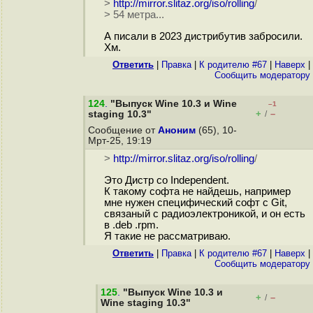
>
http://mirror.slitaz.org/iso/rolling
/
> 54 метра...
А писали в 2023 дистрибутив забросили.
Хм.
Ответить
|
Правка
|
К родителю #67
|
Наверх
|
Cообщить модератору
124
.
"Выпуск Wine 10.3 и Wine
–1
+
–
staging 10.3"
/
Сообщение от
Аноним
(65), 10-
Мрт-25, 19:19
>
http://mirror.slitaz.org/iso/rolling
/
Это Дистр со Independent.
К такому софта не найдешь, например
мне нужен специфический софт c Git,
связаный с радиоэлектроникой, и он есть
в .deb .rpm.
Я такие не рассматриваю.
Ответить
|
Правка
|
К родителю #67
|
Наверх
|
Cообщить модератору
125
.
"Выпуск Wine 10.3 и
+
–
/
Wine staging 10.3"