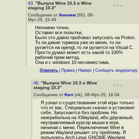
43.
"Выпуск Wine 10.3 и Wine
+
–
/
staging 10.3"
Сообщение от
Аноним
(65), 08-
Мрт-25, 15:49
Непомню точно,
Оставил все попытки,
Было это давно пробовал запускать на Proton.
То ли дикие тормоза уже из меню, то ли
ругается на opengl, то ли ругается на Visual C.
Просто думал может есть какой то 100%
рабочий прям метод.
Она и с windows 10 несовместима.
Ответить
|
Правка
|
Наверх
|
Cообщить модератору
45.
"Выпуск Wine 10.3 и Wine
+
–
/
staging 10.3"
Сообщение от
Kerr
(ok), 08-Мрт-25, 16:04
Я узнал о существовании этой игры только
что от вас. Специально скачал и установил
себе. Запускается без проблем. Но
неиграбильна на XWayland, ибо дёрганный,
неуправляемый курсор мыши в игре,
начиная с меню. Переключение Wine в
режим Wayland решает эту проблему. Я
пользуюсь Arch Linux GNOME Wayland,