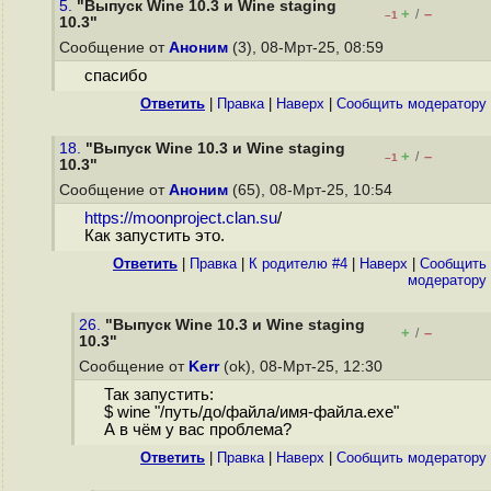
5.
"Выпуск Wine 10.3 и Wine staging
+
–
/
–1
10.3"
Сообщение от
Аноним
(3), 08-Мрт-25, 08:59
спасибо
Ответить
|
Правка
|
Наверх
|
Cообщить модератору
18.
"Выпуск Wine 10.3 и Wine staging
+
–
/
–1
10.3"
Сообщение от
Аноним
(65), 08-Мрт-25, 10:54
https://moonproject.clan.su
/
Как запустить это.
Ответить
|
Правка
|
К родителю #4
|
Наверх
|
Cообщить
модератору
26.
"Выпуск Wine 10.3 и Wine staging
+
–
/
10.3"
Сообщение от
Kerr
(ok), 08-Мрт-25, 12:30
Так запустить:
$ wine "/путь/до/файла/имя-файла.ехе"
А в чём у вас проблема?
Ответить
|
Правка
|
Наверх
|
Cообщить модератору