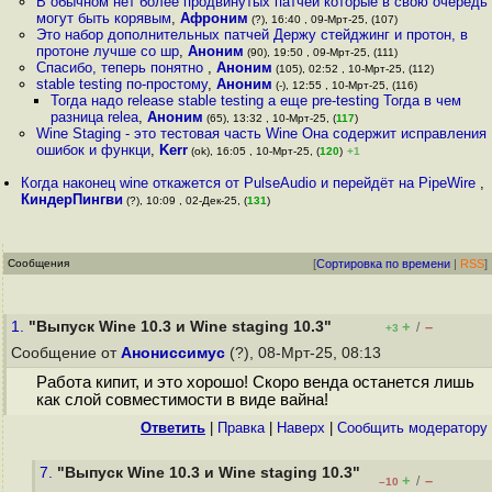
В обычном нет более продвинутых патчей которые в свою очередь
могут быть корявым
,
Афроним
(?), 16:40 , 09-Мрт-25, (107)
Это набор дополнительных патчей Держу стейджинг и протон, в
протоне лучше со шр
,
Аноним
(90), 19:50 , 09-Мрт-25, (111)
Спасибо, теперь понятно
,
Аноним
(105), 02:52 , 10-Мрт-25, (112)
stable testing по-простому
,
Аноним
(-), 12:55 , 10-Мрт-25, (116)
Тогда надо release stable testing а еще pre-testing Тогда в чем
разница relea
,
Аноним
(65), 13:32 , 10-Мрт-25, (
117
)
Wine Staging - это тестовая часть Wine Она содержит исправления
ошибок и функци
,
Kerr
(ok), 16:05 , 10-Мрт-25, (
120
)
+1
Когда наконец wine откажется от PulseAudio и перейдёт на PipeWire
,
КиндерПингви
(?), 10:09 , 02-Дек-25, (
131
)
Сообщения
[
Сортировка по времени
|
RSS
]
1.
"Выпуск Wine 10.3 и Wine staging 10.3"
+
–
/
+3
Сообщение от
Анониссимус
(?), 08-Мрт-25, 08:13
Работа кипит, и это хорошо! Скоро венда останется лишь
как слой совместимости в виде вайна!
Ответить
|
Правка
|
Наверх
|
Cообщить модератору
7.
"Выпуск Wine 10.3 и Wine staging 10.3"
+
–
/
–10