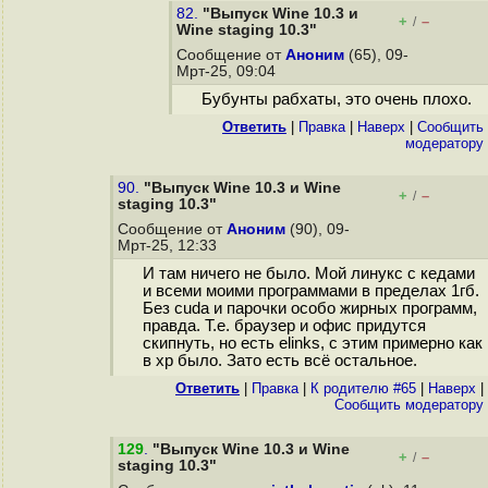
82.
"Выпуск Wine 10.3 и
+
–
/
Wine staging 10.3"
Сообщение от
Аноним
(65), 09-
Мрт-25, 09:04
Бубунты рабхаты, это очень плохо.
Ответить
|
Правка
|
Наверх
|
Cообщить
модератору
90.
"Выпуск Wine 10.3 и Wine
+
–
/
staging 10.3"
Сообщение от
Аноним
(90), 09-
Мрт-25, 12:33
И там ничего не было. Мой линукс с кедами
и всеми моими программами в пределах 1гб.
Без cuda и парочки особо жирных программ,
правда. Т.е. браузер и офис придутся
скипнуть, но есть elinks, с этим примерно как
в xp было. Зато есть всё остальное.
Ответить
|
Правка
|
К родителю #65
|
Наверх
|
Cообщить модератору
129
.
"Выпуск Wine 10.3 и Wine
+
–
/
staging 10.3"