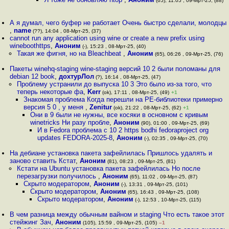
(65), 11:05 , 09-Мрт-25, (88)
А я думал, чего буфер не работает Очень быстро сделали, молодцы
,
name
(??), 14:04 , 08-Мрт-25, (37)
cannot run any application using wine or create a new prefix using
wineboothttps
,
Аноним
(-), 15:23 , 08-Мрт-25, (40)
Такая же фигня, но на Bleachbeat
,
Аноним
(65), 06:26 , 09-Мрт-25, (76)
Пакеты winehq-staging wine-staging версий 10 2 были поломаны для
debian 12 book
,
дохтурЛол
(?), 16:14 , 08-Мрт-25, (47)
Проблему устранили до выпуска 10 3 Это было из-за того, что
теперь некоторые фа
,
Kerr
(ok), 17:11 , 08-Мрт-25, (49)
+1
Знакомая проблема Когда перешли на PE-библиотеки примерно
версия 5 0 , у меня
,
Zenitur
(ok), 21:22 , 08-Мрт-25, (62)
+1
Они в 9 были не нужны, все косяки в основном с кривым
winetricks Ни разу пробле
,
Аноним
(90), 01:00 , 09-Мрт-25, (69)
И в Fedora проблема c 10 2 https bodhi fedoraproject org
updates FEDORA-2025-8
,
Аноним
(-), 02:35 , 09-Мрт-25, (70)
На дебиане установка пакета зафейлилась Пришлось удалять и
заново ставить Кстат
,
Аноним
(81), 08:23 , 09-Мрт-25, (81)
Кстати на Ubuntu установка пакета зафейлилась Но после
перезагрузки получилось
,
Аноним
(65), 11:02 , 09-Мрт-25, (87)
Скрыто модератором
,
Аноним
(-), 13:31 , 09-Мрт-25, (101)
Скрыто модератором
,
Аноним
(65), 16:43 , 09-Мрт-25, (108)
Скрыто модератором
,
Аноним
(-), 12:53 , 10-Мрт-25, (115)
В чем разница между обычным вайном и staging Что есть такое этот
стейжинг Зач
,
Аноним
(105), 15:59 , 09-Мрт-25, (105)
–1