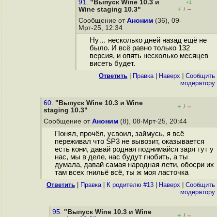
91.
"Выпуск Wine 10.3 и
+1
+
–
Wine staging 10.3"
/
Сообщение от
Аноним
(36), 09-
Мрт-25, 12:34
Ну… несколько дней назад ещё не
было. И всё равно только 132
версия, и опять несколько месяцев
висеть будет.
Ответить
|
Правка
|
Наверх
|
Cообщить
модератору
60.
"Выпуск Wine 10.3 и Wine
+
–
/
staging 10.3"
Сообщение от
Аноним
(8), 08-Мрт-25, 20:44
Понял, прочёл, усвоил, займусь, я всё
переживал что SP3 не вывозит, оказывается
есть кони, давай родная поднимайся заря тут у
нас, мы в деле, нас будут гнобить, а ты
думала, давай самая народная лети, обосри их
там всех гнильё всё, ты ж моя ласточка
Ответить
|
Правка
|
К родителю #13
|
Наверх
|
Cообщить
модератору
95.
"Выпуск Wine 10.3 и Wine
+
–
/