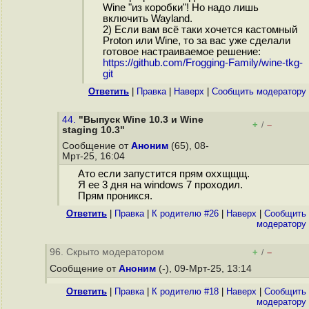
Wine "из коробки"! Но надо лишь
включить Wayland.
2) Если вам всё таки хочется кастомный
Proton или Wine, то за вас уже сделали
готовое настраиваемое решение:
https://github.com/Frogging-Family/wine-tkg-
git
Ответить
|
Правка
|
Наверх
|
Cообщить модератору
44.
"Выпуск Wine 10.3 и Wine
+
–
/
staging 10.3"
Сообщение от
Аноним
(65), 08-
Мрт-25, 16:04
Ато если запустится прям оххщщщ.
Я ее 3 дня на windows 7 проходил.
Прям проникся.
Ответить
|
Правка
|
К родителю #26
|
Наверх
|
Cообщить
модератору
96. Скрыто модератором
+
–
/
Сообщение от
Аноним
(-), 09-Мрт-25, 13:14
Ответить
|
Правка
|
К родителю #18
|
Наверх
|
Cообщить
модератору