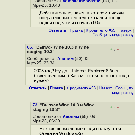
Сообщение от
commiethebeastie
(ok), 11-
Мрт-25, 10:48
Действительно, пакет, в котором тысячи
операционных систем, оказался толще
одной поделки из начала 00х
Ответить
|
Правка
|
К родителю #65
|
Наверх
|
Cообщить модератору
66.
"Выпуск Wine 10.3 и Wine
+
–
/
staging 10.3"
Сообщение от
Аноним
(50), 08-
Мрт-25, 23:34
2005 год? Ну да... Internet Explorer 6 был
божественным :) Зачем этот supermium тогда
нужен?
Ответить
|
Правка
|
К родителю #53
|
Наверх
|
Cообщить
модератору
73.
"Выпуск Wine 10.3 и Wine
+
–
/
staging 10.3"
Сообщение от
Аноним
(65), 09-
Мрт-25, 06:20
Незнаю нормальные люди пользуются
Opera на WindowsXp.