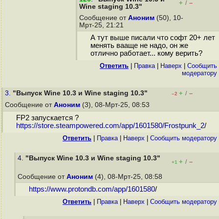
+
–
/
Wine staging 10.3"
Сообщение от
Аноним
(50), 10-
Мрт-25, 21:21
А тут выше писали что софт 20+ лет
менять вааще не надо, он же
отлично работает... кому верить?
Ответить
|
Правка
|
Наверх
|
Cообщить
модератору
3.
"Выпуск Wine 10.3 и Wine staging 10.3"
+
–
/
–2
Сообщение от
Аноним
(3), 08-Мрт-25, 08:53
FP2 запускается ?
https://store.steampowered.com/app/1601580/Frostpunk_2
/
Ответить
|
Правка
|
Наверх
|
Cообщить модератору
4.
"Выпуск Wine 10.3 и Wine staging 10.3"
+
–
/
+1
Сообщение от
Аноним
(4), 08-Мрт-25, 08:58
https://www.protondb.com/app/1601580
/
Ответить
|
Правка
|
Наверх
|
Cообщить модератору