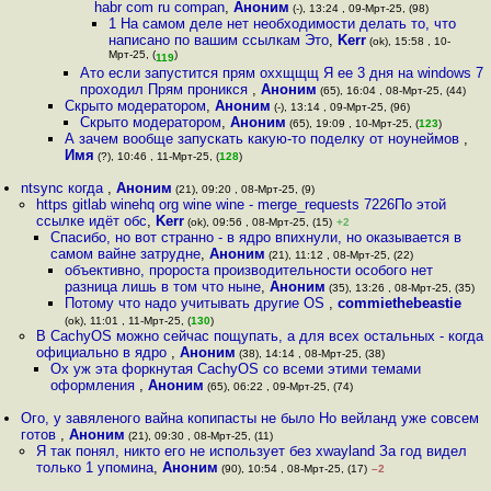
habr com ru compan
,
Аноним
(-), 13:24 , 09-Мрт-25, (98)
1 На самом деле нет необходимости делать то, что
написано по вашим ссылкам Это
,
Kerr
(ok), 15:58 , 10-
Мрт-25, (
)
119
Ато если запустится прям оххщщщ Я ее 3 дня на windows 7
проходил Прям проникся
,
Аноним
(65), 16:04 , 08-Мрт-25, (44)
Скрыто модератором
,
Аноним
(-), 13:14 , 09-Мрт-25, (96)
Скрыто модератором
,
Аноним
(65), 19:09 , 10-Мрт-25, (
123
)
А зачем вообще запускать какую-то поделку от ноунеймов
,
Имя
(?), 10:46 , 11-Мрт-25, (
128
)
ntsync когда
,
Аноним
(21), 09:20 , 08-Мрт-25, (9)
https gitlab winehq org wine wine - merge_requests 7226По этой
ссылке идёт обс
,
Kerr
(ok), 09:56 , 08-Мрт-25, (15)
+2
Спасибо, но вот странно - в ядро впихнули, но оказывается в
самом вайне затрудне
,
Аноним
(21), 11:12 , 08-Мрт-25, (22)
объективно, пророста производительности особого нет
разница лишь в том что ныне
,
Аноним
(35), 13:26 , 08-Мрт-25, (35)
Потому что надо учитывать другие OS
,
commiethebeastie
(ok), 11:01 , 11-Мрт-25, (
130
)
В CachyOS можно сейчас пощупать, а для всех остальных - когда
официально в ядро
,
Аноним
(38), 14:14 , 08-Мрт-25, (38)
Ох уж эта форкнутая CachyOS со всеми этими темами
оформления
,
Аноним
(65), 06:22 , 09-Мрт-25, (74)
Ого, у завяленого вайна копипасты не было Но вейланд уже совсем
готов
,
Аноним
(21), 09:30 , 08-Мрт-25, (11)
Я так понял, никто его не использует без xwayland За год видел
только 1 упомина
,
Аноним
(90), 10:54 , 08-Мрт-25, (17)
–2