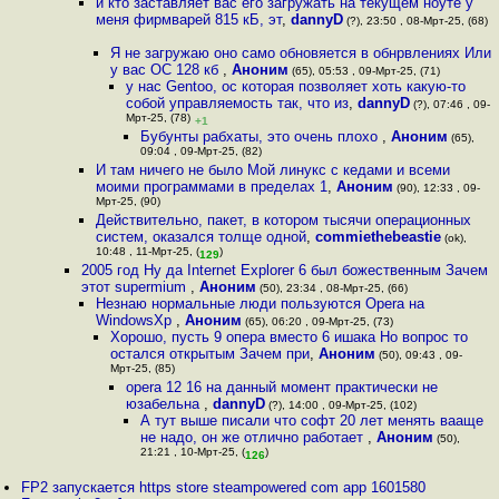
и кто заставляет вас его загружать на текущем ноуте у
меня фирмварей 815 кБ, эт
,
dannyD
(?), 23:50 , 08-Мрт-25, (68)
Я не загружаю оно само обновяется в обнрвлениях Или
у вас ОС 128 кб
,
Аноним
(65), 05:53 , 09-Мрт-25, (71)
у нас Gentoo, ос которая позволяет хоть какую-то
собой управляемость так, что из
,
dannyD
(?), 07:46 , 09-
Мрт-25, (78)
+1
Бубунты рабхаты, это очень плохо
,
Аноним
(65),
09:04 , 09-Мрт-25, (82)
И там ничего не было Мой линукс с кедами и всеми
моими программами в пределах 1
,
Аноним
(90), 12:33 , 09-
Мрт-25, (90)
Действительно, пакет, в котором тысячи операционных
систем, оказался толще одной
,
commiethebeastie
(ok),
10:48 , 11-Мрт-25, (
)
129
2005 год Ну да Internet Explorer 6 был божественным Зачем
этот supermium
,
Аноним
(50), 23:34 , 08-Мрт-25, (66)
Незнаю нормальные люди пользуются Opera на
WindowsXp
,
Аноним
(65), 06:20 , 09-Мрт-25, (73)
Хорошо, пусть 9 опера вместо 6 ишака Но вопрос то
остался открытым Зачем при
,
Аноним
(50), 09:43 , 09-
Мрт-25, (85)
opera 12 16 на данный момент практически не
юзабельна
,
dannyD
(?), 14:00 , 09-Мрт-25, (102)
А тут выше писали что софт 20 лет менять вааще
не надо, он же отлично работает
,
Аноним
(50),
21:21 , 10-Мрт-25, (
)
126
FP2 запускается https store steampowered com app 1601580