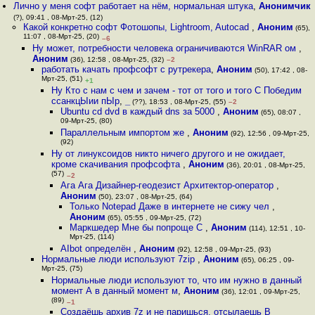
Лично у меня софт работает на нём, нормальная штука
,
Анонимчик
(?), 09:41 , 08-Мрт-25, (12)
Какой конкретно софт Фотошопы, Lightroom, Autocad
,
Аноним
(65),
11:07 , 08-Мрт-25, (20)
–6
Ну может, потребности человека ограничиваются WinRAR ом
,
Аноним
(36), 12:58 , 08-Мрт-25, (32)
–2
работать качать профсофт с рутрекера
,
Аноним
(50), 17:42 , 08-
Мрт-25, (51)
+1
Ну Кто с нам с чем и зачем - тот от того и того С Победим
ссанкцЫии пЫр
,
_
(??), 18:53 , 08-Мрт-25, (55)
–2
Ubuntu cd dvd в каждый dns за 5000
,
Аноним
(65), 08:07 ,
09-Мрт-25, (80)
Параллельным импортом же
,
Аноним
(92), 12:56 , 09-Мрт-25,
(92)
Ну от линуксоидов никто ничего другого и не ожидает,
кроме скачивания профсофта
,
Аноним
(36), 20:01 , 08-Мрт-25,
(57)
–2
Ага Ага Дизайнер-геодезист Архитектор-оператор
,
Аноним
(50), 23:07 , 08-Мрт-25, (64)
Только Notepad Даже в интернете не сижу чел
,
Аноним
(65), 05:55 , 09-Мрт-25, (72)
Маркшедер Мне бы попроще C
,
Аноним
(114), 12:51 , 10-
Мрт-25, (114)
AIbot определён
,
Аноним
(92), 12:58 , 09-Мрт-25, (93)
Нормальные люди используют 7zip
,
Аноним
(65), 06:25 , 09-
Мрт-25, (75)
Нормальные люди используют то, что им нужно в данный
момент А в данный момент м
,
Аноним
(36), 12:01 , 09-Мрт-25,
(89)
–1
Создаёшь архив 7z и не паришься, отсылаешь В