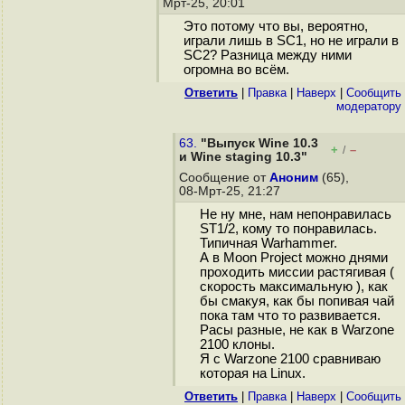
Мрт-25, 20:01
Это потому что вы, вероятно,
играли лишь в SC1, но не играли в
SC2? Разница между ними
огромна во всём.
Ответить
|
Правка
|
Наверх
|
Cообщить
модератору
63.
"Выпуск Wine 10.3
+
–
/
и Wine staging 10.3"
Сообщение от
Аноним
(65),
08-Мрт-25, 21:27
Не ну мне, нам непонравилась
ST1/2, кому то понравилась.
Типичная Warhammer.
А в Moon Project можно днями
проходить миссии растягивая (
скорость максимальную ), как
бы смакуя, как бы попивая чай
пока там что то развивается.
Расы разные, не как в Warzone
2100 клоны.
Я с Warzone 2100 сравниваю
которая на Linux.
Ответить
|
Правка
|
Наверх
|
Cообщить