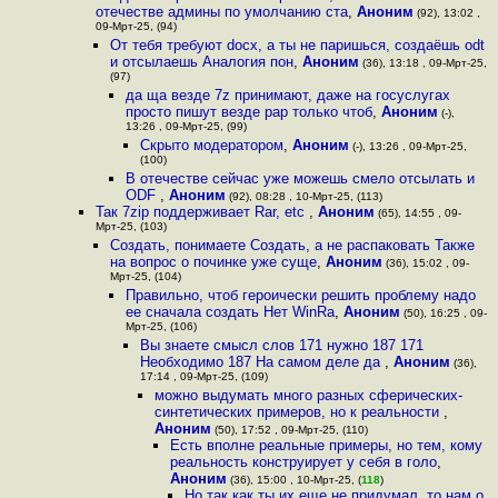
отечестве админы по умолчанию ста
,
Аноним
(92), 13:02 ,
09-Мрт-25, (94)
От тебя требуют docx, а ты не паришься, создаёшь odt
и отсылаешь Аналогия пон
,
Аноним
(36), 13:18 , 09-Мрт-25,
(97)
да ща везде 7z принимают, даже на госуслугах
просто пишут везде рар только чтоб
,
Аноним
(-),
13:26 , 09-Мрт-25, (99)
Скрыто модератором
,
Аноним
(-), 13:26 , 09-Мрт-25,
(100)
В отечестве сейчас уже можешь смело отсылать и
ODF
,
Аноним
(92), 08:28 , 10-Мрт-25, (113)
Так 7zip поддерживает Rar, etc
,
Аноним
(65), 14:55 , 09-
Мрт-25, (103)
Создать, понимаете Создать, а не распаковать Также
на вопрос о починке уже суще
,
Аноним
(36), 15:02 , 09-
Мрт-25, (104)
Правильно, чтоб героически решить проблему надо
ее сначала создать Нет WinRa
,
Аноним
(50), 16:25 , 09-
Мрт-25, (106)
Вы знаете смысл слов 171 нужно 187 171
Необходимо 187 На самом деле да
,
Аноним
(36),
17:14 , 09-Мрт-25, (109)
можно выдумать много разных сферических-
синтетических примеров, но к реальности
,
Аноним
(50), 17:52 , 09-Мрт-25, (110)
Есть вполне реальные примеры, но тем, кому
реальность конструирует у себя в голо
,
Аноним
(36), 15:00 , 10-Мрт-25, (
118
)
Но так как ты их еще не придумал, то нам о