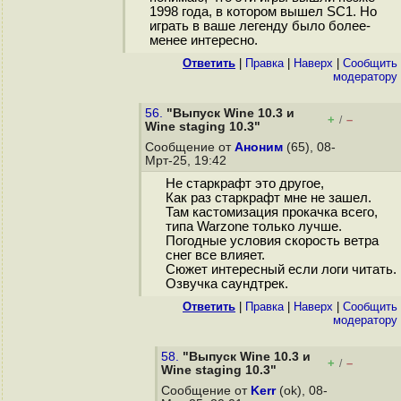
1998 года, в котором вышел SC1. Но
играть в ваше легенду было более-
менее интересно.
Ответить
|
Правка
|
Наверх
|
Cообщить
модератору
56.
"Выпуск Wine 10.3 и
+
–
/
Wine staging 10.3"
Сообщение от
Аноним
(65), 08-
Мрт-25, 19:42
Не старкрафт это другое,
Как раз старкрафт мне не зашел.
Там кастомизация прокачка всего,
типа Warzone только лучше.
Погодные условия скорость ветра
снег все влияет.
Сюжет интересный если логи читать.
Озвучка саундтрек.
Ответить
|
Правка
|
Наверх
|
Cообщить
модератору
58.
"Выпуск Wine 10.3 и
+
–
/
Wine staging 10.3"
Сообщение от
Kerr
(ok), 08-