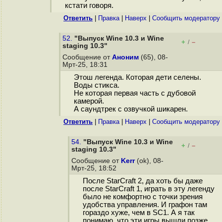
кстати говоря.
Ответить
|
Правка
|
Наверх
|
Cообщить модератору
52.
"Выпуск Wine 10.3 и Wine
+
–
/
staging 10.3"
Сообщение от
Аноним
(65), 08-
Мрт-25, 18:31
Этош легенда. Которая дети селены.
Воды стикса.
Не которая первая часть с дубовой
камерой.
А саундтрек с озвучкой шикарен.
Ответить
|
Правка
|
Наверх
|
Cообщить модератору
54.
"Выпуск Wine 10.3 и Wine
+
–
/
staging 10.3"
Сообщение от
Kerr
(ok), 08-
Мрт-25, 18:52
После StarCraft 2, да хоть бы даже
после StarCraft 1, играть в эту легенду
было не комфортно с точки зрения
удобства управления. И графон там
гораздо хуже, чем в SC1. А я так
понимаю, что эти игры вышли позже