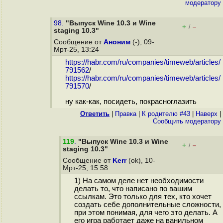
модератору
98.
"Выпуск Wine 10.3 и Wine
+
–
/
staging 10.3"
Сообщение от
Аноним
(-), 09-
Мрт-25, 13:24
https://habr.com/ru/companies/timeweb/articles/
791562
/
https://habr.com/ru/companies/timeweb/articles/
791570
/
ну как-как, посидеть, покрасноглазить
Ответить
|
Правка
|
К родителю #43
|
Наверх
|
Cообщить модератору
119
.
"Выпуск Wine 10.3 и Wine
+
–
/
staging 10.3"
Сообщение от
Kerr
(ok), 10-
Мрт-25, 15:58
1) На самом деле нет необходимости
делать то, что написано по вашим
ссылкам. Это только для тех, кто хочет
создать себе дополнительные сложности,
при этом понимая, для чего это делать. А
его игра работает даже на ванильном