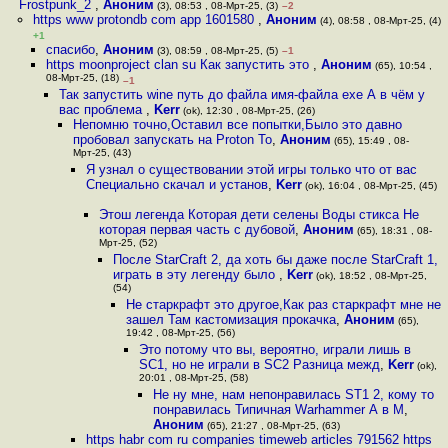
Frostpunk_2
,
Аноним
(3), 08:53 , 08-Мрт-25, (3)
–2
https www protondb com app 1601580
,
Аноним
(4), 08:58 , 08-Мрт-25, (4)
+1
спасибо
,
Аноним
(3), 08:59 , 08-Мрт-25, (5)
–1
https moonproject clan su Как запустить это
,
Аноним
(65), 10:54 ,
08-Мрт-25, (18)
–1
Так запустить wine путь до файла имя-файла ехе А в чём у
вас проблема
,
Kerr
(ok), 12:30 , 08-Мрт-25, (26)
Непомню точно,Оставил все попытки,Было это давно
пробовал запускать на Proton То
,
Аноним
(65), 15:49 , 08-
Мрт-25, (43)
Я узнал о существовании этой игры только что от вас
Специально скачал и установ
,
Kerr
(ok), 16:04 , 08-Мрт-25, (45)
Этош легенда Которая дети селены Воды стикса Не
которая первая часть с дубовой
,
Аноним
(65), 18:31 , 08-
Мрт-25, (52)
После StarCraft 2, да хоть бы даже после StarCraft 1,
играть в эту легенду было
,
Kerr
(ok), 18:52 , 08-Мрт-25,
(54)
Не старкрафт это другое,Как раз старкрафт мне не
зашел Там кастомизация прокачка
,
Аноним
(65),
19:42 , 08-Мрт-25, (56)
Это потому что вы, вероятно, играли лишь в
SC1, но не играли в SC2 Разница межд
,
Kerr
(ok),
20:01 , 08-Мрт-25, (58)
Не ну мне, нам непонравилась ST1 2, кому то
понравилась Типичная Warhammer А в M
,
Аноним
(65), 21:27 , 08-Мрт-25, (63)
https habr com ru companies timeweb articles 791562 https