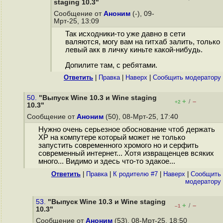
staging 10.3"
Сообщение от
Аноним
(-), 09-
Мрт-25, 13:09
Так исходники-то уже давно в сети
валяются, могу вам на гитхаб залить, только
левый акк в личку киньте какой-нибудь.
Допилите там, с ребятами.
Ответить
|
Правка
|
Наверх
|
Cообщить модератору
50.
"Выпуск Wine 10.3 и Wine staging
+
–
/
+2
10.3"
Сообщение от
Аноним
(50), 08-Мрт-25, 17:40
Нужно очень серьезное обоснование чтоб держать
ХР на компутере который может не только
запустить современного хромого но и серфить
современный интернет... Хотя извращенцев всяких
много... Видимо и здесь что-то эдакое...
Ответить
|
Правка
|
К родителю #7
|
Наверх
|
Cообщить
модератору
53.
"Выпуск Wine 10.3 и Wine staging
+
–
/
–1
10.3"
Сообщение от
Аноним
(53), 08-Мрт-25, 18:50