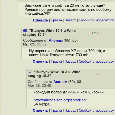
Вам кажется что софт за 20 лет стал лучше?
Раньше программисты писали как-то по особому
или сейчас?🤭
Ответить
|
Правка
|
Наверх
|
Cообщить модератору
65.
"Выпуск Wine 10.3 и Wine
+
–
/
–1
staging 10.3"
Сообщение от
Аноним
(65), 08-
Мрт-25, 23:32
Ну впринципе Windows XP весит 700 mb, и
пакет Linux firmvare весит 700 mb.
Ответить
|
Правка
|
Наверх
|
Cообщить модератору
67.
"Выпуск Wine 10.3 и Wine
+
–
/
staging 10.3"
Сообщение от
Аноним
(50), 08-
Мрт-25, 23:40
крокодил более длинный, чем широкий
http://mirror.slitaz.org/iso/rolling
/
54 метра...
Ответить
|
Правка
|
Наверх
|
Cообщить модератору