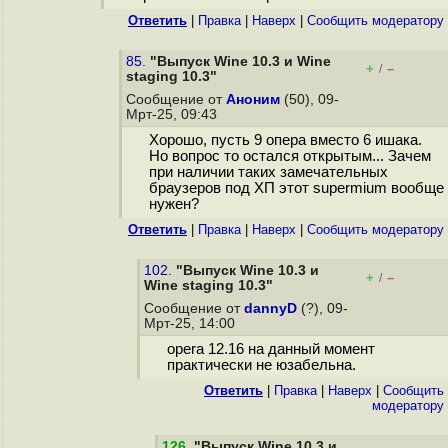
Ответить
|
Правка
|
Наверх
|
Cообщить модератору
85.
"Выпуск Wine 10.3 и Wine
+
–
/
staging 10.3"
Сообщение от
Аноним
(50), 09-
Мрт-25, 09:43
Хорошо, пусть 9 опера вместо 6 ишака.
Но вопрос то остался открытым... Зачем
при наличии таких замечательных
браузеров под ХП этот supermium вообще
нужен?
Ответить
|
Правка
|
Наверх
|
Cообщить модератору
102.
"Выпуск Wine 10.3 и
+
–
/
Wine staging 10.3"
Сообщение от
dannyD
(?), 09-
Мрт-25, 14:00
opera 12.16 на данный момент
практически не юзабельна.
Ответить
|
Правка
|
Наверх
|
Cообщить
модератору
126
.
"Выпуск Wine 10.3 и