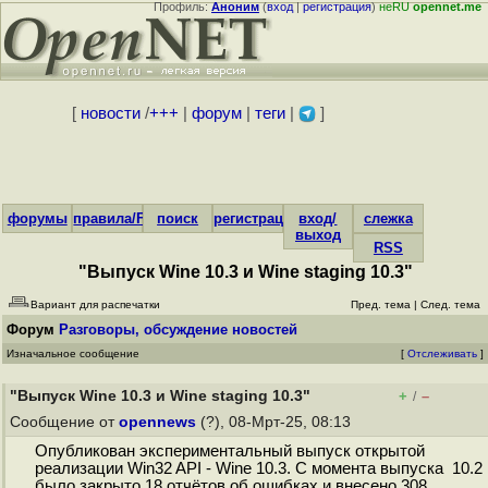
Профиль:
Аноним
(
вход
|
регистрация
)
неRU
opennet.me
[
новости
/
+++
|
форум
|
теги
|
]
форумы
правила/FAQ
поиск
регистрация
вход/
слежка
выход
RSS
"Выпуск Wine 10.3 и Wine staging 10.3"
Вариант для распечатки
Пред. тема
|
След. тема
Форум
Разговоры, обсуждение новостей
Изначальное сообщение
[
Отслеживать
]
"Выпуск Wine 10.3 и Wine staging 10.3"
+
–
/
Сообщение от
opennews
(?), 08-Мрт-25, 08:13
Опубликован экспериментальный выпуск открытой
реализации Win32 API - Wine 10.3. С момента выпуска 10.2
было закрыто 18 отчётов об ошибках и внесено 308