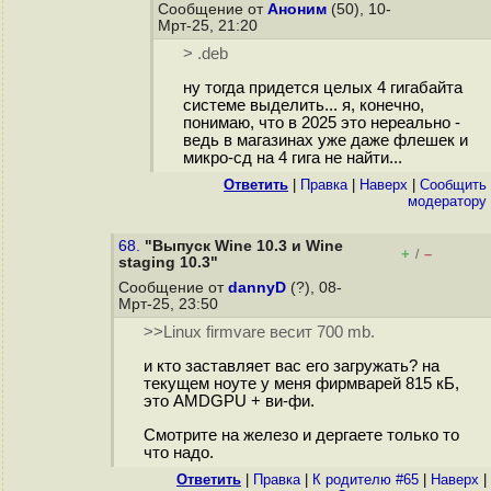
Сообщение от
Аноним
(50), 10-
Мрт-25, 21:20
> .deb
ну тогда придется целых 4 гигабайта
системе выделить... я, конечно,
понимаю, что в 2025 это нереально -
ведь в магазинах уже даже флешек и
микро-сд на 4 гига не найти...
Ответить
|
Правка
|
Наверх
|
Cообщить
модератору
68.
"Выпуск Wine 10.3 и Wine
+
–
/
staging 10.3"
Сообщение от
dannyD
(?), 08-
Мрт-25, 23:50
>>Linux firmvare весит 700 mb.
и кто заставляет вас его загружать? на
текущем ноуте у меня фирмварей 815 кБ,
это AMDGPU + ви-фи.
Смотрите на железо и дергаете только то
что надо.
Ответить
|
Правка
|
К родителю #65
|
Наверх
|