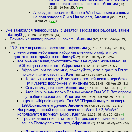
них не расскажешь Понятно
,
Аноним
(50),
22:18 , 10-Мрт-25, (
)
127
А, создать непомню Давно я Windows приложениями
не пользовался Я и в Linuxe есл
,
Аноним
(65), 17:22 ,
10-Мрт-25, (
)
121
уже замахался пересобирать, с девятой версии все работает, зачем
,
dannyD
(?), 09:56 , 08-Мрт-25, (14)
Почитай ченджлог, поймёшь, зачем
,
Аноним
(90), 10:51 , 08-Мрт-25,
(16)
+1
10 2 тоже нормально работала
,
Афроним
(?), 10:57 , 08-Мрт-25, (19)
у меня очень небольшой набор незаменимого софта и он
достаточно старый,т е ве
,
dannyD
(?), 12:20 , 08-Мрт-25, (25)
вов мне не зашел,приготовить так и не сумел нормально На
БСД когда его допилят,
,
Афроним
(?), 12:31 , 08-Мрт-25, (27)
Афроним, объясните мне, пожалуйста, а то я даже в Гугле
не смог найти ответ на
,
Kerr
(ok), 12:44 , 08-Мрт-25, (30)
То же, что и всегда В линуксе сложней искать нерабочее
Ну и линукс посложнее у
,
Аноним
(90), 12:48 , 08-Мрт-25, (31)
Скрыто модератором
,
Афроним
(?), 13:00 , 08-Мрт-25, (33)
+1
ArchLinux очень плохо Все выбирают FreeBSD Вот спроси
у любого прохожего
,
Аноним
(65), 06:28 , 09-Мрт-25, (77)
+1
https ru wikipedia org wiki FreeBSDПервый выпуск декабрь
1993Всмысле его делаю
,
Аноним
(65), 08:03 , 09-Мрт-25, (79)
Например, в новой версии, начиная с Wine 10 2, WoW64
используется по умолчанию
,
Kerr
(ok), 12:37 , 08-Мрт-25, (29)
+2
Про эти изменения я читал в багтрекере и с ними мне не
зашло Пользуюсь тем, что
,
Афроним
(?), 13:09 , 08-Мрт-25, (34)
Я тоже не обновляю htop
,
Аноним