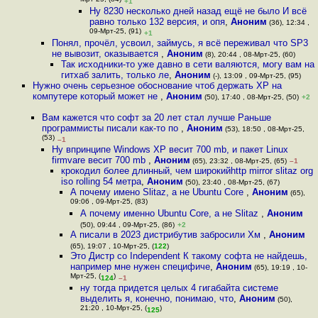
Мрт-25, (84)
+1
Ну 8230 несколько дней назад ещё не было И всё
равно только 132 версия, и опя
,
Аноним
(36), 12:34 ,
09-Мрт-25, (91)
+1
Понял, прочёл, усвоил, займусь, я всё переживал что SP3
не вывозит, оказывается
,
Аноним
(8), 20:44 , 08-Мрт-25, (60)
Так исходники-то уже давно в сети валяются, могу вам на
гитхаб залить, только ле
,
Аноним
(-), 13:09 , 09-Мрт-25, (95)
Нужно очень серьезное обоснование чтоб держать ХР на
компутере который может не
,
Аноним
(50), 17:40 , 08-Мрт-25, (50)
+2
Вам кажется что софт за 20 лет стал лучше Раньше
программисты писали как-то по
,
Аноним
(53), 18:50 , 08-Мрт-25,
(53)
–1
Ну впринципе Windows XP весит 700 mb, и пакет Linux
firmvare весит 700 mb
,
Аноним
(65), 23:32 , 08-Мрт-25, (65)
–1
крокодил более длинный, чем широкийhttp mirror slitaz org
iso rolling 54 метра
,
Аноним
(50), 23:40 , 08-Мрт-25, (67)
А почему имено Slitaz, а не Ubuntu Core
,
Аноним
(65),
09:06 , 09-Мрт-25, (83)
А почему именно Ubuntu Core, а не Slitaz
,
Аноним
(50), 09:44 , 09-Мрт-25, (86)
+2
А писали в 2023 дистрибутив забросили Хм
,
Аноним
(65), 19:07 , 10-Мрт-25, (
122
)
Это Дистр со Independent К такому софта не найдешь,
например мне нужен специфиче
,
Аноним
(65), 19:19 , 10-
Мрт-25, (
)
124
–1
ну тогда придется целых 4 гигабайта системе
выделить я, конечно, понимаю, что
,
Аноним
(50),
21:20 , 10-Мрт-25, (
)
125