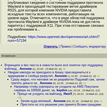
опубликовал сведения о состоянии поддержки протокола
Wayland в проходящей тестирование ветке драйверов
R515, для которой компания NVIDIA предоставила
исходные тексты всех компонентов, работающих на
уровне ядра. Отмечается, что в ряде областей поддержка
протокола Wayland в драйвере NVIDIA пока не достигла
паритета с поддержкой X11. При этом отставание связано
как проблемами в...
Подробнее:
https://www.opennet.dev/opennews/art.shtml?
num=57194
Ответить
|
Правка
|
Cообщить модератору
Оглавление
Впринципе и без текста в новости было всё понятно про поддержку
вэйланд
,
Аноним
(1), 22:40 , 15-Май-22, (1)
+8
Нвидии никогда не приходило в бошку присоединиться к
ядерщикам и сообща разрулит
,
Аноним
(-), 22:45 , 15-Май-22, (3)
+2
Сразу видно, что человек не из разработки Подумай сам, зачем
тратить деньги на
,
Аноним
(5), 22:55 , 15-Май-22, (5)
+3
Например чтобы корпораты не уходили на AMD Покупали
сервера за 100500 денег, на
,
keydon
(ok), 23:16 , 15-Май-22, (12)
Проще не уходить на вайланд
,
ИмяХ
(?), 00:23 , 16-Май-22, (19)
+11
Зачем куда вяленый
,
Аноним
(24), 01:18 , 16-Май-22, (24)
+2
Простите но это решение уже принято Всеми грандами