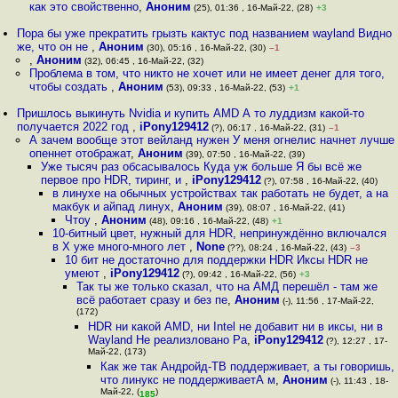
как это свойственно
,
Аноним
(25), 01:36 , 16-Май-22, (28)
+3
Пора бы уже прекратить грызть кактус под названием wayland Видно
же, что он не
,
Аноним
(30), 05:16 , 16-Май-22, (30)
–1
,
Аноним
(32), 06:45 , 16-Май-22, (32)
Проблема в том, что никто не хочет или не имеет денег для того,
чтобы создать
,
Аноним
(53), 09:33 , 16-Май-22, (53)
+1
Пришлось выкинуть Nvidia и купить AMD А то луддизм какой-то
получается 2022 год
,
iPony129412
(?), 06:17 , 16-Май-22, (31)
–1
А зачем вообще этот вейланд нужен У меня огнелис начнет лучше
опеннет отображат
,
Аноним
(39), 07:50 , 16-Май-22, (39)
Уже тысяч раз обсасывалось Куда уж больше Я бы всё же
первое про HDR, тиринг, и
,
iPony129412
(?), 07:58 , 16-Май-22, (40)
в линухе на обычных устройствах так работать не будет, а на
макбук и айпад линух
,
Аноним
(39), 08:07 , 16-Май-22, (41)
Чтоу
,
Аноним
(48), 09:16 , 16-Май-22, (48)
+1
10-битный цвет, нужный для HDR, непринуждённо включался
в X уже много-много лет
,
None
(??), 08:24 , 16-Май-22, (43)
–3
10 бит не достаточно для поддержки HDR Иксы HDR не
умеют
,
iPony129412
(?), 09:42 , 16-Май-22, (56)
+3
Так ты же только сказал, что на АМД перешёл - там же
всё работает сразу и без пе
,
Аноним
(-), 11:56 , 17-Май-22,
(172)
HDR ни какой AMD, ни Intel не добавит ни в иксы, ни в
Wayland Не реализловано Ра
,
iPony129412
(?), 12:27 , 17-
Май-22, (173)
Как же так Андройд-ТВ поддерживает, а ты говоришь,
что линукс не поддерживаетА м
,
Аноним
(-), 11:43 , 18-
Май-22, (
)
185