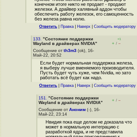
конечном итоге никто не продает - продают
железки. А драйвер халявный аддон чтобы
обеспечить работу железок, его самоценность
без железа равна нолю.
Ответить
|
Правка
|
Наверх
|
Cообщить модератору
133.
"Состояние поддержки
+1
+
–
Wayland в драйверах NVIDIA"
/
Сообщение от
th3m3
(ok), 16-
Май-22, 20:52
Если будет нормальная поддержка железа,
я выберу лучше вменяемого производителя.
Пусть будет чуть хуже, чем Nvidia, но зато
работать всё будет как надо.
Ответить
|
Правка
|
Наверх
|
Cообщить модератору
151.
"Состояние поддержки
+
–
/
Wayland в драйверах NVIDIA"
Сообщение от
Аноним
(-), 16-
Май-22, 23:14
Нвидия пока еще делом не доказала что
может в нормальную интеграцию с
разработкой ядра, и не представила
нормальный план присоединения к