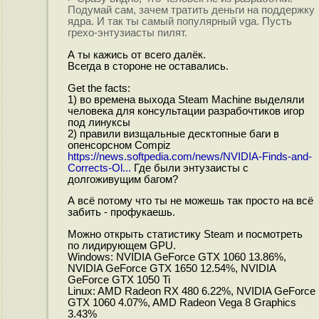
Подумай сам, зачем тратить деньги на поддержку
ядра. И так ты самый популярный vga. Пусть
грехо-энтузиасты пилят.
А ты кажись от всего далёк.
Всегда в стороне не оставались.
Get the facts:
1) во времена выхода Steam Machine выделяли
человека для консультации разрабочтиков игор
под линуксы
2) правили визщальные десктопные баги в
опенсорсном Compiz
https://news.softpedia.com/news/NVIDIA-Finds-and-
Corrects-Ol...
Где были энтузаисты с
долгоживущим багом?
А всё потому что ты не можешь так просто на всё
забить - профукаешь.
Можно открыть статистику Steam и посмотреть
по лидирующем GPU.
Windows: NVIDIA GeForce GTX 1060 13.86%,
NVIDIA GeForce GTX 1650 12.54%, NVIDIA
GeForce GTX 1050 Ti
Linux: AMD Radeon RX 480 6.22%, NVIDIA GeForce
GTX 1060 4.07%, AMD Radeon Vega 8 Graphics
3.43%