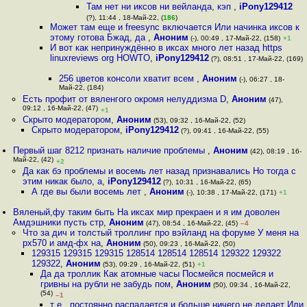
Там нет ни иксов ни вейланда, кэп
,
iPony129412
(?), 11:44 , 18-Май-22, (
186
)
Может там еще и freesync включается Или начинка иксов к
этому готова Бжад, да
,
Аноним
(-), 00:49 , 17-Май-22, (158)
+1
И вот как непринуждённо в иксах много лет назад https
linuxreviews org HOWTO
,
iPony129412
(?), 08:51 , 17-Май-22, (169)
256 цветов консоли хватит всем
,
Аноним
(-), 06:27 , 18-
Май-22, (184)
Есть профит от вяленгого окромя нелуддизма D
,
Аноним
(47),
09:12 , 16-Май-22, (47)
+1
Скрыто модератором
,
Аноним
(53), 09:32 , 16-Май-22, (52)
Скрыто модератором
,
iPony129412
(?), 09:41 , 16-Май-22, (55)
Первый шаг 8212 признать наличие проблемы
,
Аноним
(42), 08:19 , 16-
Май-22, (42)
+2
Да как бэ проблемы и восемь лет назад признавались Но тогда с
этим никак было, а
,
iPony129412
(?), 10:31 , 16-Май-22, (65)
А где вы были восемь лет
,
Аноним
(-), 10:38 , 17-Май-22, (171)
+1
Вяленый,фу таким быть На иксах мир прекраен и я им доволен
Амдэшники пусть стр
,
Аноним
(47), 08:54 , 16-Май-22, (45)
–4
Что за дич и толстый троллинг про вэйланд на форуме У меня на
рх570 и амд-фх на
,
Аноним
(50), 09:23 , 16-Май-22, (50)
129315 129315 129315 128514 128514 128514 129322 129322
129322
,
Аноним
(53), 09:29 , 16-Май-22, (51)
+1
Да да троллик Как атомные часы Посмейся посмейся и
гривны на рубли не забудь пом
,
Аноним
(50), 09:34 , 16-Май-22,
(54)
–1
т е , постоянно распадается и больше ничего не делает Или