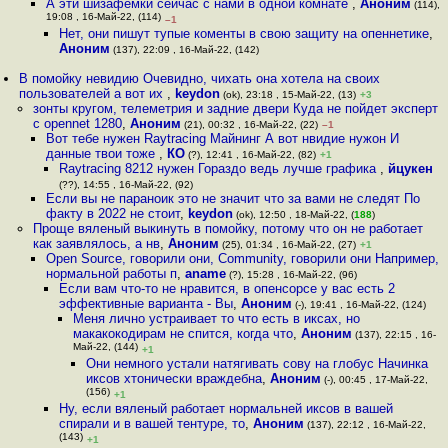
А эти шизафемки сейчас с нами в одной комнате
,
Аноним
(114),
19:08 , 16-Май-22, (114)
–1
Нет, они пишут тупые коменты в свою защиту на опеннетике
,
Аноним
(137), 22:09 , 16-Май-22, (142)
В помойку невидию Очевидно, чихать она хотела на своих
пользователей а вот их
,
keydon
(ok), 23:18 , 15-Май-22, (13)
+3
зонты кругом, телеметрия и задние двери Куда не пойдет эксперт
с opennet 1280
,
Аноним
(21), 00:32 , 16-Май-22, (22)
–1
Вот тебе нужен Raytracing Майнинг А вот нвидие нужон И
данные твои тоже
,
КО
(?), 12:41 , 16-Май-22, (82)
+1
Raytracing 8212 нужен Гораздо ведь лучше графика
,
йцукен
(??), 14:55 , 16-Май-22, (92)
Если вы не параноик это не значит что за вами не следят По
факту в 2022 не стоит
,
keydon
(ok), 12:50 , 18-Май-22, (
188
)
Проще вяленый выкинуть в помойку, потому что он не работает
как заявлялось, а нв
,
Аноним
(25), 01:34 , 16-Май-22, (27)
+1
Open Source, говорили они, Community, говорили они Например,
нормальной работы п
,
aname
(?), 15:28 , 16-Май-22, (96)
Если вам что-то не нравится, в опенсорсе у вас есть 2
эффективные варианта - Вы
,
Аноним
(-), 19:41 , 16-Май-22, (124)
Меня лично устраивает то что есть в иксах, но
макакокодирам не спится, когда что
,
Аноним
(137), 22:15 , 16-
Май-22, (144)
+1
Они немного устали натягивать сову на глобус Начинка
иксов хтонически враждебна
,
Аноним
(-), 00:45 , 17-Май-22,
(156)
+1
Ну, если вяленый работает нормальней иксов в вашей
спирали и в вашей тентуре, то
,
Аноним
(137), 22:12 , 16-Май-22,
(143)
+1