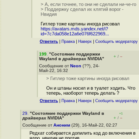
> А, если точнее, то они не сделали ни-че-го
> Поддержку сделал их клятий ворог -
Нвидия
Гитлер тоже картины иногда рисовал
https://avatars.mds.yandex.net/i?
id=7c7da058e12a6e076f622969...
Ответить
|
Правка
|
Наверх
|
Cообщить модератору
199
.
"Состояние поддержки
+
–
/
Wayland в драйверах NVIDIA"
Сообщение от
Neon
(??), 24-
Май-22, 16:32
> Гитлер тоже картины иногда рисовал
Он и штаны носил и в туалет ходить. Что
теперь, наоборот теперь делать ?
Ответить
|
Правка
|
Наверх
|
Cообщить модератору
29.
"Состояние поддержки Wayland в
+1
+
–
драйверах NVIDIA"
/
Сообщение от
Аноним
(29), 16-Май-22, 02:27
Редхат собирается допилить код до включения в
ядро, нвидия не против.