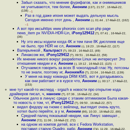
Забыл сказать, что мнение фурифагов, как и онимешников
не учитываются, тем более
,
Аноним
(137), 21:57 , 16-Май-22,
(138)
–1
Раз в год даже ипоня может выдать дельную мысль
Сегодня именно этот день
,
Аноним
(-), 01:44 , 17-Май-22, (162)
–1
А вот про иксыhttps www phoronix com scan php page
news_item px NVIDIA-HDR-Lin
,
iPony129412
(?), 07:41 , 16-Май-22,
(36)
Ну это иксы кодили когда 4K и тем паче 8K дисплеев еще
не было, про HDR не сл
,
Аноним
(-), 19:23 , 16-Май-22, (117)
Валерьянкой
,
Кальтраст
(?), 09:23 , 16-Май-22, (49)
Линаксом же
,
iPony129412
(?), 09:51 , 16-Май-22, (58)
Их мнение никого вокруг разработки Linux не интересует Это
отношения нвидии и и
,
Аноним
(-), 19:12 , 16-Май-22, (115)
–1
Отучаемся говорить за всех В чоколадный глас Ну, потсоны
то не знали, поэтому иг
,
АнонимКо
(?), 22:04 , 16-Май-22, (139)
У меня на виду команда DRM KMS, вот я догадываюсь
как они работают и в курсе что
,
Аноним
(-), 00:17 , 17-Май-22,
(153)
мне тут какой-то иксперд - srgazh в новости про открытие кода
драйверов писал, ч
,
наноим
(?), 07:36 , 16-Май-22, (34)
Обычное дело в линукс среде с этаким оптимизмом Была какая-
то новость о том, чт
,
iPony129412
(?), 09:50 , 16-Май-22, (57)
видел федору на гноме с вейленд, выглядит очень круто,
хотел было перейти, а у м
,
Аноним
(66), 10:33 , 16-Май-22, (66)
Средний палец показывай нвидии, как Линус завещал
,
Аноним
(72), 11:06 , 16-Май-22, (72)
на одном из компов детей, все с Fedora Workstation,
поставил старую Quadro, рабо
,
Аноним
(74), 11:29 , 16-Май-22,