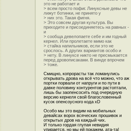
это не работает и
> всем просто пофиг. Линуксные девы не
лижут ботинки, не принято у
> них это. Такая фигня.
> Это совсем другая культура. Вы
приходите и присоединяетесь на равных -
и
> сообща девелопаете себе и им годный
кернел. Или пролетаете мимо как
> стайка напильников, если это не
срослось. А других вариантов особо и
> нету. В линуксе никто не пресмыкается
перед дровописаками. В винде впрочем
> тоже.
Смищно, копрорасты так ломанулись
открывать дрова на всё что можно, что аж
портки порвали от напруги и по пути в
давке половину контурентов растоптали,
лишь бы заопенсосить под очередную
версию кернеля свой благословенный
кусок опенсоусного кода xD
Особо мы это видим на мобильных
девайсах ворох всяческих прошивок и
открытых дров на каждый чих.
И только гордая глупая невидия
упирается, но мы ей покажем, ата-та!