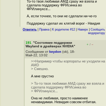
То-то твоя любимая АМД сразу же взяла и
сделала поддержку ФРИсинка во
ФРИлинуксе...
А, если точнее, то они не сделали ни-че-го
Поддержку сделал их клятий ворог - Нвидия
Ответить
|
Правка
|
К родителю #12
|
Наверх
|
Cообщить
модератору
191
.
"Состояние поддержки
+
–
/
Wayland в драйверах NVIDIA"
Сообщение от
keydon
(ok), 18-
Май-22, 13:02
>>Например чтобы корпораты не уходили на
AMD
> Смешно.
А мне грустно
> То-то твоя любимая АМД сразу же взяла и
сделала поддержку ФРИсинка во
> ФРИлинуксе...
Она не любимая, просто наименее
ненавидимая. Невидия совсем отбитая.