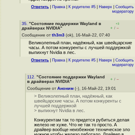
Ответить
|
Правка
|
К родителю #5
|
Наверх
|
Cообщить
модератору
35.
"Состояние поддержки Wayland в
+3
+
–
драйверах NVIDIA"
/
Сообщение от
th3m3
(ok), 16-Май-22, 07:40
Великолепный план, надёжный, как швейцарские
часы. А потом конкуренты с лучшей поддержкой
выпихнут Nvidia в лес.
Ответить
|
Правка
|
К родителю #5
|
Наверх
|
Cообщить
модератору
112.
"Состояние поддержки Wayland
+
–
/
в драйверах NVIDIA"
Сообщение от
Аноним
(-), 16-Май-22, 19:01
> Великолепный план, надёжный, как
швейцарские часы. А потом конкуренты с
лучшей поддержкой
> выпихнут Nvidia в лес.
Конкурентам так то придется рубиться делая
железо не хуже. Что не так то просто. А
драйвер вообще неизбежное техническое зло
нужное чтобы железо работало. Драйвер в