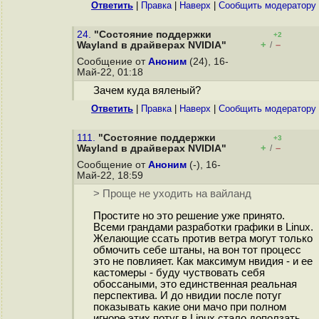
Ответить
|
Правка
|
Наверх
|
Cообщить модератору
24.
"Состояние поддержки
+2
+
–
Wayland в драйверах NVIDIA"
/
Сообщение от
Аноним
(24), 16-
Май-22, 01:18
Зачем куда вяленый?
Ответить
|
Правка
|
Наверх
|
Cообщить модератору
111.
"Состояние поддержки
+3
+
–
Wayland в драйверах NVIDIA"
/
Сообщение от
Аноним
(-), 16-
Май-22, 18:59
> Проще не уходить на вайланд
Простите но это решение уже принято.
Всеми грандами разработки графики в Linux.
Желающие ссать против ветра могут только
обмочить себе штаны, на вон тот процесс
это не повлияет. Как максимум нвидия - и ее
кастомеры - буду чуствовать себя
обоссаными, это единственная реальная
перспектива. И до нвидии после потуг
показывать какие они мачо при полном
игноре этих потуг в Linux стало доползать