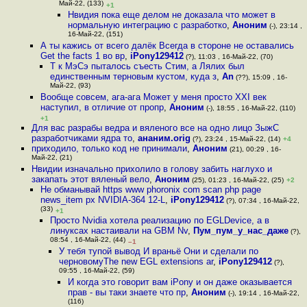
Май-22, (133)
+1
Нвидия пока еще делом не доказала что может в
нормальную интеграцию с разработко
,
Аноним
(-), 23:14 ,
16-Май-22, (151)
А ты кажись от всего далёк Всегда в стороне не оставались
Get the facts 1 во вр
,
iPony129412
(?), 11:03 , 16-Май-22, (70)
Т к МэСэ пыталось съесть Стим, а Лялих был
единственным терновым кустом, куда з
,
An
(??), 15:09 , 16-
Май-22, (93)
Вообще совсем, ага-ага Может у меня просто XXI век
наступил, в отличие от пропр
,
Аноним
(-), 18:55 , 16-Май-22, (110)
+1
Для вас разрабы ведра и вяленого все на одно лицо ЗыжС
разработчиками ядра то
,
ананим.orig
(?), 23:24 , 15-Май-22, (14)
+4
приходило, только код не принимали
,
Аноним
(21), 00:29 , 16-
Май-22, (21)
Нвидии изначально прихолило в голову забить наглухо и
закапать этот вяленый вело
,
Аноним
(25), 01:23 , 16-Май-22, (25)
+2
Не обманывай https www phoronix com scan php page
news_item px NVIDIA-364 12-L
,
iPony129412
(?), 07:34 , 16-Май-22,
(33)
+1
Просто Nvidia хотела реализацию по EGLDevice, а в
линуксах настаивали на GBM Nv
,
Пум_пум_у_нас_даже
(?),
08:54 , 16-Май-22, (44)
–1
У тебя тупой вывод И враньё Они и сделали по
черновомуThe new EGL extensions ar
,
iPony129412
(?),
09:55 , 16-Май-22, (59)
И когда это говорит вам iPony и он даже оказывается
прав - вы таки знаете что пр
,
Аноним
(-), 19:14 , 16-Май-22,
(116)