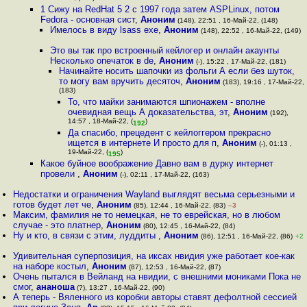
1 Сижу на RedHat 5 2 с 1997 года затем ASPLinux, потом
Fedora - основная сист
,
Аноним
(148), 22:51 , 16-Май-22, (148)
Имелось в виду lsass exe
,
Аноним
(148), 22:52 , 16-Май-22, (149)
Это вы так про встроенный кейлогер и онлайн акаунты
Несколько опечаток в de
,
Аноним
(-), 15:22 , 17-Май-22, (181)
Начинайте носить шапочки из фольги А если без шуток,
то могу вам вручить десяточ
,
Аноним
(183), 19:16 , 17-Май-22,
(183)
То, что майки занимаются шпионажем - вполне
очевидная вещь А доказательства, эт
,
Аноним
(192),
14:57 , 18-Май-22, (
)
192
Да спасибо, прецедент с кейлоггером прекрасно
ищется в интернете И просто для п
,
Аноним
(-), 01:13 ,
19-Май-22, (
)
195
Какое буйное воображение Давно вам в дурку интернет
провели
,
Аноним
(-), 02:11 , 17-Май-22, (163)
Недостатки и ограничения Wayland выглядят весьма серьезными и
готов будет лет че
,
Аноним
(85), 12:44 , 16-Май-22, (83)
–3
Максим, фамилия не то немецкая, не то еврейская, но в любом
случае - это платнер
,
Аноним
(80), 12:45 , 16-Май-22, (84)
Ну и кто, в связи с этим, луддиты
,
Аноним
(86), 12:51 , 16-Май-22, (86)
+2
Удивительная суперпозиция, на иксах нвидия уже работает кое-как
на наборе костыл
,
Аноним
(87), 12:53 , 16-Май-22, (87)
Очень пытался в Вейланд на нвидии, с внешними мониками Пока не
смог
,
ананоша
(?), 13:27 , 16-Май-22, (90)
А теперь - Вяленного из коробки авторы ставят дефолтной сессией