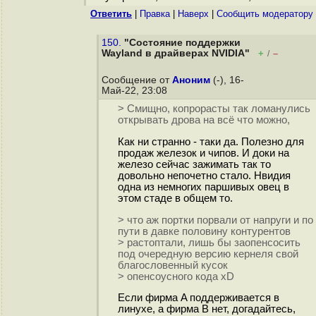
Ответить
|
Правка
|
Наверх
|
Cообщить модератору
150.
"Состояние поддержки
Wayland в драйверах NVIDIA"
+
–
/
Сообщение от
Аноним
(-), 16-
Май-22, 23:08
> Смищно, копрорасты так ломанулись
открывать дрова на всё что можно,
Как ни странно - таки да. Полезно для
продаж железок и чипов. И доки на
железо сейчас зажимать так то
довольно непочетно стало. Нвидия
одна из немногих паршивых овец в
этом стаде в общем то.
> что аж портки порвали от напруги и по
пути в давке половину контурентов
> растоптали, лишь бы заопенсосить
под очередную версию кернеля свой
благословенный кусок
> опенсоусного кода xD
Если фирма A поддерживается в
линухе, а фирма B нет, догадайтесь,