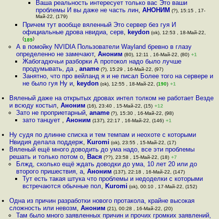
Ваша реальность интересует только вас Это ваши
проблемы И вы даже не часть лин
,
АНОНИМ
(?), 15:15 , 17-
Май-22, (179)
Причем тут вообще вяленный Это сервер без гуя И
официальные дрова нвидиа, серв
,
keydon
(ok), 12:53 , 18-Май-22,
(
)
189
А в помойку NVIDIA Пользователи Wayland бревно в глазу
определенно не замечают
,
Аноним
(80), 12:11 , 16-Май-22, (80)
+1
Жабогадючьи разборки А протокол надо было лучше
продумывать, да
,
aname
(?), 15:29 , 16-Май-22, (97)
Занятно, что про вейланд я и не писал Более того на сервере и
не было гуя Ну и
,
keydon
(ok), 12:55 , 18-Май-22, (
190
)
+1
Вяленый даже на открытых дровах интел толком не работает Везде
и всюду костыл
,
Аноним
(16), 23:40 , 15-Май-22, (15)
+12
Зато не проприетарный
,
aname
(?), 15:30 , 16-Май-22, (98)
зато танцует
,
Аноним
(137), 22:17 , 16-Май-22, (146)
+1
Ну судя по длинне списка и тем темпам и неохоте с которыми
Нвидия делала поддерж
,
Kuromi
(ok), 23:55 , 15-Май-22, (17)
Вяленый ещё много доводить до ума надо, все эти проблемы
решать и только потом о
,
Вася
(??), 23:58 , 15-Май-22, (18)
+7
Блжд, сколько ещё ждать доводки до ума, 10 лет 20 или до
второго пришествия, а
,
Аноним
(137), 22:18 , 16-Май-22, (147)
Тут есть такая штука что проблемы и недоделки с которыми
встречаются обычные пол
,
Kuromi
(ok), 00:10 , 17-Май-22, (152)
Одна из причин разработки нового протакола, крайне высокая
сложность или невозм
,
Аноним
(21), 00:28 , 16-Май-22, (20)
Там было много заявленных причин и прочих громких заявлений,