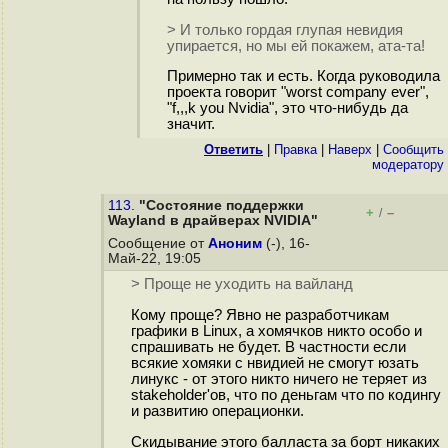
> И только гордая глупая невидия
упирается, но мы ей покажем, ата-та!
Примерно так и есть. Когда руководила
проекта говорит "worst company ever",
"f,,,k you Nvidia", это что-нибудь да
значит.
Ответить
|
Правка
|
Наверх
|
Cообщить
модератору
113.
"Состояние поддержки
+
–
/
Wayland в драйверах NVIDIA"
Сообщение от
Аноним
(-), 16-
Май-22, 19:05
> Проще не уходить на вайланд
Кому проще? Явно не разработчикам
графики в Linux, а хомячков никто особо и
спрашивать не будет. В частности если
всякие хомяки с нвидией не смогут юзать
линукс - от этого никто ничего не теряет из
stakeholder'ов, что по деньгам что по кодингу
и развитию операционки.
Скидывание этого балласта за борт никаких