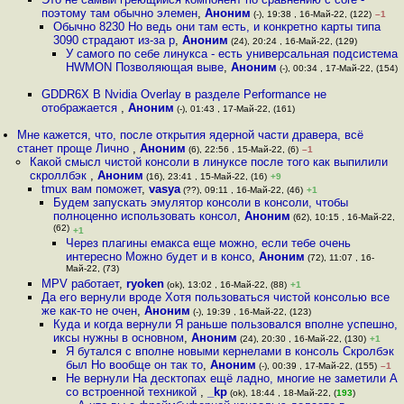
поэтому там обычно элемен
,
Аноним
(-), 19:38 , 16-Май-22, (122)
–1
Обычно 8230 Но ведь они там есть, и конкретно карты типа
3090 страдают из-за р
,
Аноним
(24), 20:24 , 16-Май-22, (129)
У самого по себе линукса - есть универсальная подсистема
HWMON Позволяющая выве
,
Аноним
(-), 00:34 , 17-Май-22, (154)
GDDR6X В Nvidia Overlay в разделе Performance не
отображается
,
Аноним
(-), 01:43 , 17-Май-22, (161)
Мне кажется, что, после открытия ядерной части дравера, всё
станет проще Лично
,
Аноним
(6), 22:56 , 15-Май-22, (6)
–1
Какой смысл чистой консоли в линуксе после того как выпилили
скроллбэк
,
Аноним
(16), 23:41 , 15-Май-22, (16)
+9
tmux вам поможет
,
vasya
(??), 09:11 , 16-Май-22, (46)
+1
Будем запускать эмулятор консоли в консоли, чтобы
полноценно использовать консол
,
Аноним
(62), 10:15 , 16-Май-22,
(62)
+1
Через плагины емакса еще можно, если тебе очень
интересно Можно будет и в консо
,
Аноним
(72), 11:07 , 16-
Май-22, (73)
MPV работает
,
ryoken
(ok), 13:02 , 16-Май-22, (88)
+1
Да его вернули вроде Хотя пользоваться чистой консолью все
же как-то не очен
,
Аноним
(-), 19:39 , 16-Май-22, (123)
Куда и когда вернули Я раньше пользовался вполне успешно,
иксы нужны в основном
,
Аноним
(24), 20:30 , 16-Май-22, (130)
+1
Я бутался с вполне новыми кернелами в консоль Скролбэк
был Но вообще он так то
,
Аноним
(-), 00:39 , 17-Май-22, (155)
–1
Не вернули На десктопах ещё ладно, многие не заметили А
со встроенной техникой
,
_kp
(ok), 18:44 , 18-Май-22, (
193
)