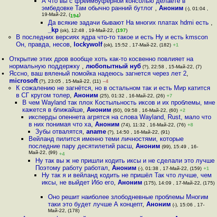
А что вы с фреймбуферной консолью делаете в
эмбедовке Там обычно ранний бутлог
,
Аноним
(-), 01:04 ,
19-Май-22, (
)
194
Да всякие задачи бывают На многих платах hdmi есть
,
_kp
(ok), 12:48 , 19-Май-22, (
197
)
В последних версиях ядра что-то такое и есть Ну и есть kmscon
Он, правда, несов
,
lockywolf
(ok), 15:52 , 17-Май-22, (182)
+1
Открытие этих дров вообще хоть как-то косвенно повлияет на
нормальную поддержку
,
любопытный нуб
(?), 22:58 , 15-Май-22, (7)
Яссно, ваш вяленый помойка надеюсь загнется через лет 2
,
microsoft
(?), 23:05 , 15-Май-22, (11)
–4
К сожалению не загнётся, но в остальном так и есть Мир катится
в СГ кругом толер
,
Аноним
(25), 01:32 , 16-Май-22, (26)
+7
В чем Wayland так плох Костыльность иксов и их проблемы, мне
кажется в ближайше
,
Аноним
(60), 09:58 , 16-Май-22, (60)
+2
иксперды опеннета агрятся на слова Wayland, Rust, мало что
в них понимая что ха
,
Аноним
(74), 11:32 , 16-Май-22, (76)
+8
Зубы отвалятся
,
aname
(?), 14:50 , 16-Май-22, (91)
Вейланд пилится именно теми личностями, которые
последние пару десятилетий расш
,
Аноним
(99), 15:49 , 16-
Май-22, (99)
+4
Ну так вы ж не пришли кодить иксы и не сделали это лучше
Поэтому работу работал
,
Аноним
(-), 01:38 , 17-Май-22, (159)
+1
Ну так я и вейланд кодить не пришёл Так что лучше, чем
иксы, не выйдет Ибо его
,
Аноним
(175), 14:09 , 17-Май-22, (175)
Оно решит наиболее злободневные проблемы Многим
таки это будет лучше А концепт
,
Аноним
(-), 15:06 , 17-
Май-22, (178)