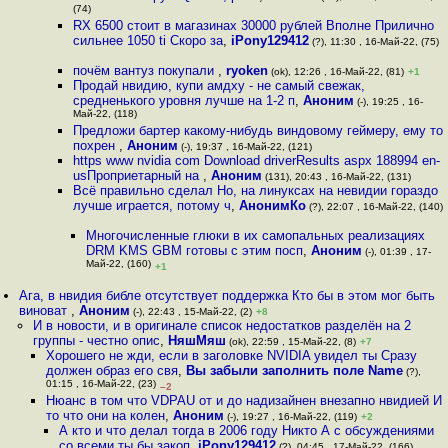
(74)
RX 6500 стоит в магазинах 30000 рублей Вполне Прилично
сильнее 1050 ti Скоро за
,
iPony129412
(?), 11:30 , 16-Май-22, (75)
почём вантуз покупали
,
ryoken
(ok), 12:26 , 16-Май-22, (81)
+1
Продай нвидию, купи амдху - не самый свежак,
средненького уровня лучше на 1-2 п
,
Аноним
(-), 19:25 , 16-
Май-22, (118)
Предложи бартер какому-нибудь виндовому геймеру, ему то
похрен
,
Аноним
(-), 19:37 , 16-Май-22, (121)
https www nvidia com Download driverResults aspx 188994 en-
usПроприетарный на
,
Аноним
(131), 20:43 , 16-Май-22, (131)
Всё правильно сделал Но, на линуксах на невидии гораздо
лучше играется, потому ч
,
АнонимКо
(?), 22:07 , 16-Май-22, (140)
Многочисленные глюки в их самопальных реализациях
DRM KMS GBM готовы с этим посп
,
Аноним
(-), 01:39 , 17-
Май-22, (160)
+1
Ага, в нвидия библе отсутствует поддержка Кто бы в этом мог быть
виноват
,
Аноним
(-), 22:43 , 15-Май-22, (2)
+8
И в новости, и в оригинале список недостатков разделён на 2
группы - честно опис
,
НяшМяш
(ok), 22:59 , 15-Май-22, (8)
+7
Хорошего не жди, если в заголовке NVIDIA увидел ты Сразу
должен образ его свя
,
Вы забыли заполнить поле Name
(?),
01:15 , 16-Май-22, (23)
–2
Нюанс в том что VDPAU от и до надизайнен внезапно нвидией И
то что они на колен
,
Аноним
(-), 19:27 , 16-Май-22, (119)
+2
А кто и что делал тогда в 2006 году Никто А с обсуждениями
со всеми ты бы закоп
,
iPony129412
(?), 04:45 , 17-Май-22, (166)