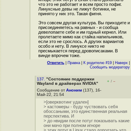
что это не работает и всем просто пофиг.
Линуксные девы не лижут ботинки, не
принято у них это. Такая фигня.
Это совсем другая культура. Вы приходите и
присоединяетесь на равных - и сообща
девелопаете себе и им годный кернел. Или
пролетаете мимо как стайка напильников,
если это не срослось. А других вариантов
особо и нету. В линуксе никто не
пресмыкается перед дровописаками. В
винде впрочем тоже.
Ответить
|
Правка
|
К родителю #19
|
Наверх
|
Cообщить модератору
137.
"Состояние поддержки
+
–
/
Wayland в драйверах NVIDIA"
Сообщение от
Аноним
(137), 16-
Май-22, 21:54
>[оверквотинг удален]
> кастомеры - буду чуствовать себя
обоссаными, это единственная реальная
перспектива. И
> до нвидии после потуг показывать какие
они мачо при полном игноре
> этих потуг в Linux стало доползать что