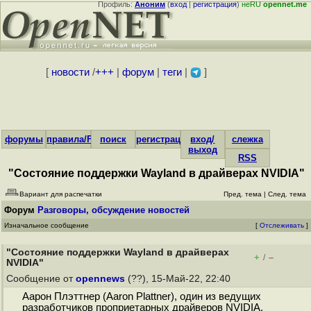
Профиль:
Аноним
(
вход
|
регистрация
)
неRU
opennet.me
[
новости
/
+++
|
форум
|
теги
|
]
форумы
правила/FAQ
поиск
регистрация
вход/
слежка
выход
RSS
"Состояние поддержки Wayland в драйверах NVIDIA"
Вариант для распечатки
Пред. тема
|
След. тема
Форум
Разговоры, обсуждение новостей
Изначальное сообщение
[
Отслеживать
]
"Состояние поддержки Wayland в драйверах
+
–
/
NVIDIA"
Сообщение от
opennews
(??), 15-Май-22, 22:40
Аарон Плэттнер (Aaron Plattner), один из ведущих
разработчиков проприетарных драйверов NVIDIA,