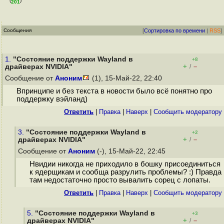
(
)
201
Сообщения
[
Сортировка по времени
|
RSS
]
1.
"Состояние поддержки Wayland в
+8
+
–
драйверах NVIDIA"
/
Сообщение от
Аноним
(1), 15-Май-22, 22:40
Впринципе и без текста в новости было всё понятно про
поддержку вэйланд)
Ответить
|
Правка
|
Наверх
|
Cообщить модератору
3.
"Состояние поддержки Wayland в
+2
+
–
драйверах NVIDIA"
/
Сообщение от
Аноним
(-), 15-Май-22, 22:45
Нвидии никогда не приходило в бошку присоединиться
к ядерщикам и сообща разрулить проблемы? :) Правда
там недостаточно просто вывалить сорец с лопаты.
Ответить
|
Правка
|
Наверх
|
Cообщить модератору
5.
"Состояние поддержки Wayland в
+3
+
–
драйверах NVIDIA"
/