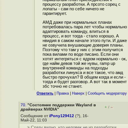
процессу разработки. А прсото сорец с
лопаты - сам по себе ничего не
гарантирует.
АМД даже при нормальных планах
потребовалась пара лет чтобы нормально
адаптировать команду, влиться в
процесс, и вот тогда - стало хорошо. А
нвидия в самом начале этого пути. И даже
не озвучила внушающие доверия планы.
Поэтому что там у них с этим получится
пока вилами по воде писано. Если они
хотят интегряться с ядром нормально - ок,
где найм девов той же нувы, ramp up
внутренней команды на подходы
разработки линукса и все такое, что амд
быстро прочухал? В общем когда и если -
тогда и будет разговор. А вот так в момент
збс точно не станет.
Ответить
|
Правка
|
Наверх
|
Cообщить модератору
70.
"Состояние поддержки Wayland в
+
–
/
драйверах NVIDIA"
Сообщение от
iPony129412
(?), 16-
Май-22, 11:03
> Сразу видно, что человек не из разработки.