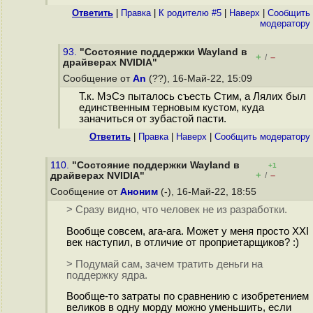
Ответить
|
Правка
|
К родителю #5
|
Наверх
|
Cообщить
модератору
93.
"Состояние поддержки Wayland в
+
–
/
драйверах NVIDIA"
Сообщение от
An
(??), 16-Май-22, 15:09
Т.к. МэСэ пыталось съесть Стим, а Лялих был
единственным терновым кустом, куда
заначиться от зубастой пасти.
Ответить
|
Правка
|
Наверх
|
Cообщить модератору
110.
"Состояние поддержки Wayland в
+1
+
–
драйверах NVIDIA"
/
Сообщение от
Аноним
(-), 16-Май-22, 18:55
> Сразу видно, что человек не из разработки.
Вообще совсем, ага-ага. Может у меня просто XXI
век наступил, в отличие от проприетарщиков? :)
> Подумай сам, зачем тратить деньги на
поддержку ядра.
Вообще-то затраты по сравнению с изобретением
великов в одну морду можно уменьшить, если