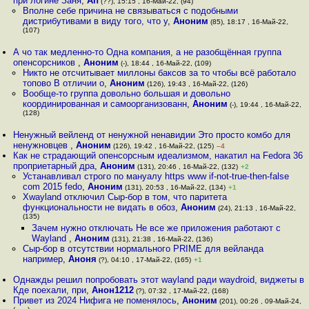
при логине Заня
,
An
(??), 15:15 , 16-Май-22, (94)
Вполне себе причина не связываться с подобными
дистрибутивами в виду того, что у
,
Аноним
(85), 18:17 , 16-Май-22,
(107)
А чо так медленно-то Одна компания, а не разобщённая группа
опенсорсников
,
Аноним
(-), 18:44 , 16-Май-22, (109)
Никто не отсчитывает миллоны баксов за то чтобы всё работало
топово В отличии о
,
Аноним
(126), 19:43 , 16-Май-22, (126)
Вообще-то группа довольно большая и довольно
координированная и самоорганизованн
,
Аноним
(-), 19:44 , 16-Май-22,
(128)
Ненужный вейленд от ненужной ненавидии Это просто комбо для
ненужновцев
,
Аноним
(126), 19:42 , 16-Май-22, (125)
–4
Как не страдающий опенсорсным идеализмом, накатил на Fedora 36
проприетарный дра
,
Аноним
(131), 20:46 , 16-Май-22, (132)
+2
Устанавливал строго по мануалу https www if-not-true-then-false
com 2015 fedo
,
Аноним
(131), 20:53 , 16-Май-22, (134)
+1
Xwayland отключил Сыр-бор в том, что паритета
функциональности не видать в обоз
,
Аноним
(24), 21:13 , 16-Май-22,
(135)
Зачем нужно отключать Не все же приложения работают с
Wayland
,
Аноним
(131), 21:38 , 16-Май-22, (136)
Сыр-бор в отсутствии нормального PRIME для вейланда
например
,
Аноня
(?), 04:10 , 17-Май-22, (165)
+1
Однажды решил попробовать этот wayland ради waydroid, виджеты в
Кде поехали, при
,
Анон1212
(?), 07:32 , 17-Май-22, (168)
Привет из 2024 Нифига не поменялось
,
Аноним
(201), 00:26 , 09-Май-24,