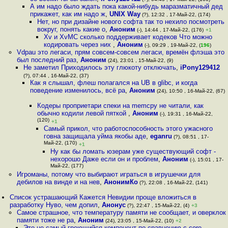
А им надо было ждать пока какой-нибудь маразматичный дед
прикажет, как им надо ж
,
UNIX Way
(?), 12:32 , 17-Май-22, (174)
Нет, но при дизайне нового софта так то нехило посмотреть
вокруг, понять какие о
,
Аноним
(-), 14:44 , 17-Май-22, (176)
+1
Xv и XvMC сколько поддерживает кодеков Что можно
кодировать через них
,
Аноним
(-), 09:29 , 19-Май-22, (
196
)
Vdpau это легаси, прям совсем-совсем легаси, времён флэша это
был последний раз
,
Аноним
(24), 23:01 , 15-Май-22, (9)
Не заметил Приходилось эту глюкоту отключать
,
iPony129412
(?), 07:44 , 16-Май-22, (37)
Как я слышал, флеш полагался на UB в glibc, и когда
поведение изменилось, всё ра
,
Аноним
(24), 10:50 , 16-Май-22, (67)
Кодеры проприетари спеки на memcpy не читали, как
обычно кодили левой пяткой
,
Аноним
(-), 19:31 , 16-Май-22,
(120)
+1
Самый прикол, что работоспособность этого ужасного
говна защищала уйма якобы аде
,
eganru
(?), 08:51 , 17-
Май-22, (170)
+1
Ну как бы ломать юзерам уже существующий софт -
нехорошо Даже если он и проблем
,
Аноним
(-), 15:01 , 17-
Май-22, (177)
Игроманы, потому что выбирают играться в игрушечки для
дебилов на винде и на нев
,
АнонимКо
(?), 22:08 , 16-Май-22, (141)
Список устрашающий Кажется Невидии проще вложиться в
разработку Нуво, чем допил
,
Анонус
(?), 22:47 , 15-Май-22, (4)
+3
Самое страшное, что температуру памяти не сообщает, и оверклок
памяти тоже не ра
,
Аноним
(24), 23:05 , 15-Май-22, (10)
+2
Это не самый греющийся компонент по сравнению с core -