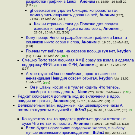
разработки графики в Linux
,
Аноним
(-), 18:59 , 16-Май-22,
(111)
+3
gt оверквотинг удален Смищно, копрорасты так
ломанулись открывать дрова на всё
,
Аноним
(137),
21:54 , 16-Май-22, (137)
Как ни странно - таки да Полезно для продаж
железок и чипов И доки на железо с
,
Аноним
(-),
23:08 , 16-Май-22, (150)
Кому проще Явно не разработчикам графики в Linux, а
хомячков никто особо и спра
,
Аноним
(-), 19:05 , 16-Май-22,
(113)
Причем тут вейланд, на сервере вообще гуя нет
,
keydon
(ok), 12:44 , 18-Май-22, (
187
)
Смешно То-то твоя любимая АМД сразу же взяла и сделала
поддержку ФРИсинка во ФРИ
,
Аноним
(-), 00:47 , 17-Май-22,
(157)
А мне грустноОна не любимая, просто наименее
ненавидимая Невидия совсем отбитая
,
keydon
(ok), 13:02 ,
18-Май-22, (
)
191
Он и штаны носил и в туалет ходить Что теперь,
наоборот теперь делать
,
Neon
(??), 16:32 , 24-Май-22, (
199
)
Редхат собирается допилить код до включения в ядро,
нвидия не против
,
Аноним
(29), 02:27 , 16-Май-22, (29)
+1
Великолепный план, надёжный, как швейцарские часы А
потом конкуренты с лучшей п
,
th3m3
(ok), 07:40 , 16-Май-22, (35)
+3
Конкурентам так то придется рубиться делая железо не
хуже Что не так то просто
,
Аноним
(-), 19:01 , 16-Май-22, (112)
Если будет нормальная поддержка железа, я выберу
лучше вменяемого производителя
,
th3m3
(ok), 20:52 , 16-