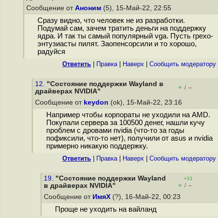
Сообщение от
Аноним
(5), 15-Май-22, 22:55
Сразу видно, что человек не из разработки.
Подумай сам, зачем тратить деньги на поддержку
ядра. И так ты самый популярный vga. Пусть грехо-
энтузиасты пилят. Заопенсорсили и то хорошо,
радуйся
Ответить
|
Правка
|
Наверх
|
Cообщить модератору
12.
"Состояние поддержки Wayland в
+
–
/
драйверах NVIDIA"
Сообщение от
keydon
(ok), 15-Май-22, 23:16
Например чтобы корпораты не уходили на AMD.
Покупали сервера за 100500 денег, нашли кучу
проблем с дровами nvidia (что-то за годы
пофиксили, что-то нет), получили от asus и nvidia
примерно никакую поддержку.
Ответить
|
Правка
|
Наверх
|
Cообщить модератору
19.
"Состояние поддержки Wayland
+11
+
–
в драйверах NVIDIA"
/
Сообщение от
ИмяХ
(?), 16-Май-22, 00:23
Проще не уходить на вайланд