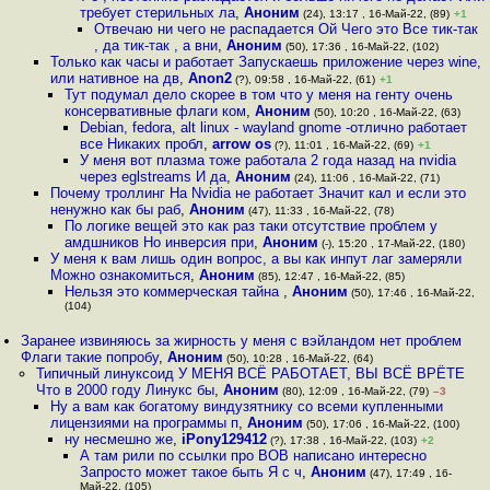
требует стерильных ла
,
Аноним
(24), 13:17 , 16-Май-22, (89)
+1
Отвечаю ни чего не распадается Ой Чего это Все тик-так
, да тик-так , а вни
,
Аноним
(50), 17:36 , 16-Май-22, (102)
Только как часы и работает Запускаешь приложение через wine,
или нативное на дв
,
Anon2
(?), 09:58 , 16-Май-22, (61)
+1
Тут подумал дело скорее в том что у меня на генту очень
консервативные флаги ком
,
Аноним
(50), 10:20 , 16-Май-22, (63)
Debian, fedora, alt linux - wayland gnome -отлично работает
все Никаких пробл
,
arrow os
(?), 11:01 , 16-Май-22, (69)
+1
У меня вот плазма тоже работала 2 года назад на nvidia
через eglstreams И да
,
Аноним
(24), 11:06 , 16-Май-22, (71)
Почему троллинг На Nvidia не работает Значит кал и если это
ненужно как бы раб
,
Аноним
(47), 11:33 , 16-Май-22, (78)
По логике вещей это как раз таки отсутствие проблем у
амдшников Но инверсия при
,
Аноним
(-), 15:20 , 17-Май-22, (180)
У меня к вам лишь один вопрос, а вы как инпут лаг замеряли
Можно ознакомиться
,
Аноним
(85), 12:47 , 16-Май-22, (85)
Нельзя это коммерческая тайна
,
Аноним
(50), 17:46 , 16-Май-22,
(104)
Заранее извиняюсь за жирность у меня с вэйландом нет проблем
Флаги такие попробу
,
Аноним
(50), 10:28 , 16-Май-22, (64)
Типичный линуксоид У МЕНЯ ВСЁ РАБОТАЕТ, ВЫ ВСЁ ВРЁТЕ
Что в 2000 году Линукс бы
,
Аноним
(80), 12:09 , 16-Май-22, (79)
–3
Ну а вам как богатому виндузятнику со всеми купленными
лицензиями на программы п
,
Аноним
(50), 17:06 , 16-Май-22, (100)
ну несмешно же
,
iPony129412
(?), 17:38 , 16-Май-22, (103)
+2
А там рили по ссылки про ВОВ написано интересно
Запросто может такое быть Я с ч
,
Аноним
(47), 17:49 , 16-
Май-22, (105)