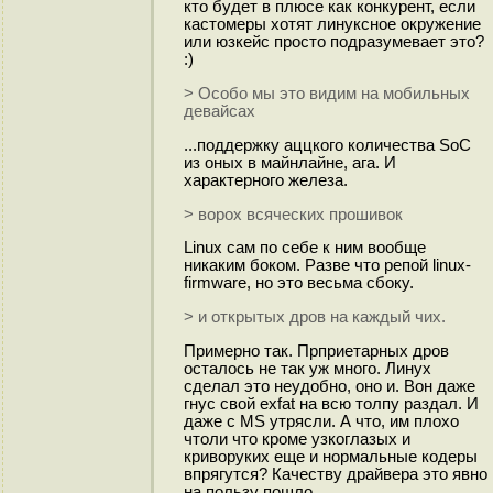
кто будет в плюсе как конкурент, если
кастомеры хотят линуксное окружение
или юзкейс просто подразумевает это?
:)
> Особо мы это видим на мобильных
девайсах
...поддержку аццкого количества SoC
из оных в майнлайне, ага. И
характерного железа.
> ворох всяческих прошивок
Linux сам по себе к ним вообще
никаким боком. Разве что репой linux-
firmware, но это весьма сбоку.
> и открытых дров на каждый чих.
Примерно так. Прприетарных дров
осталось не так уж много. Линух
сделал это неудобно, оно и. Вон даже
гнус свой exfat на всю толпу раздал. И
даже с MS утрясли. А что, им плохо
чтоли что кроме узкоглазых и
криворуких еще и нормальные кодеры
впрягутся? Качеству драйвера это явно
на пользу пошло.