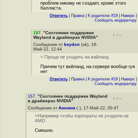
проблем никому не создает, кроме этого
балласта.
Ответить
|
Правка
|
К родителю #19
|
Наверх
|
Cообщить модератору
187
.
"Состояние поддержки
+
–
/
Wayland в драйверах NVIDIA"
Сообщение от
keydon
(ok), 18-
Май-22, 12:44
> Проще не уходить на вайланд
Причем тут вейланд, на сервере вообще гуя
нет
Ответить
|
Правка
|
К родителю #19
|
Наверх
|
Cообщить модератору
157.
"Состояние поддержки Wayland
+
–
/
в драйверах NVIDIA"
Сообщение от
Аноним
(-), 17-Май-22, 00:47
>Например чтобы корпораты не уходили на
AMD
Смешно.