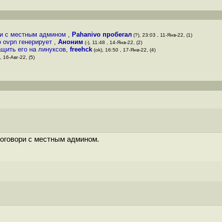
ори с местным админом
,
Pahanivo пробегал
(?), 23:03 , 11-Янв-22, (1)
то ovpn генерирует
,
Аноним
(-), 11:48 , 14-Янв-22, (2)
ащить его на линуксов
,
freehck
(ok), 16:50 , 17-Янв-22, (4)
, 16-Авг-22, (5)
поговори с местным админом.