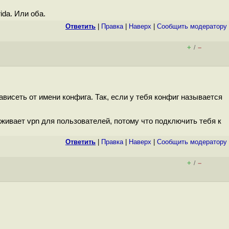
ida. Или оба.
Ответить
|
Правка
|
Наверх
|
Cообщить модератору
+
–
/
ависеть от имени конфига. Так, если у тебя конфиг называется
уживает vpn для пользователей, потому что подключить тебя к
Ответить
|
Правка
|
Наверх
|
Cообщить модератору
+
–
/