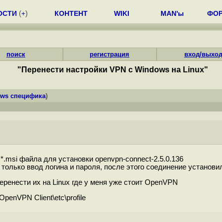
ОСТИ
(
+
)
КОНТЕНТ
WIKI
MAN'ы
ФО
поиск
регистрация
вход/выхо
"Перенести настройки VPN с Windows на Linux"
ows специфика
)
.msi файла для установки openvpn-connect-2.5.0.136
 только ввод логина и пароля, после этого соединение установи
еренести их на Linux где у меня уже стоит OpenVPN
penVPN Client\etc\profile