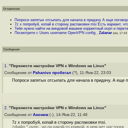
Оглавление
Попроси запятых отсыпать для начала в придачу А еще погов
7z x попробуй, копай в сторону распаковки msi Есть вариант, ч
Тебе нужно найти на виндовой машине корректный ovpn и перет
Посмотрите c Users username OpenVPN config
,
Zalanar
(ok), 17:33 
Сообщения
1.
"Перенести настройки VPN с Windows на Linux"
Сообщение от
Pahanivo пробегал
(?), 11-Янв-22, 23:03
Попроси запятых отсыпать для начала в придачу. А еще 
2.
"Перенести настройки VPN с Windows на Linux"
Сообщение от
Аноним
(-), 14-Янв-22, 11:48
7z x попробуй, копай в сторону распаковки msi.
>файл *.ovpn , но он какой-то кривой, в нем нет настроек.