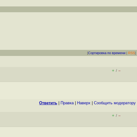
[
Сортировка по времени
|
RSS
]
+
–
/
Ответить
|
Правка
|
Наверх
|
Cообщить модератору
+
–
/