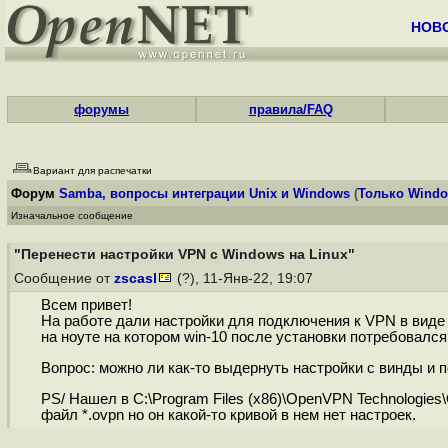
НОВ
форумы
правила/FAQ
Вариант для распечатки
Форум
Samba, вопросы интеграции Unix и Windows
(
Только Wind
Изначальное сообщение
"Перенести настройки VPN с Windows на Linux"
Сообщение от
zscasl
(?), 11-Янв-22, 19:07
Всем привет!
На работе дали настройки для подключения к VPN в виде *
на ноуте на котором win-10 после установки потребовался
Вопрос: можно ли как-то выдернуть настройки с винды и п
PS/ Нашел в C:\Program Files (x86)\OpenVPN Technologies\O
файл *.ovpn но он какой-то кривой в нем нет настроек.