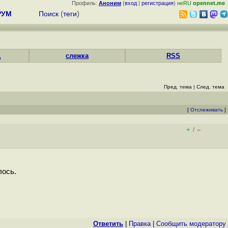
Профиль:
Аноним
(
вход
|
регистрация
)
неRU
opennet.me
РУМ
Поиск
(
теги
)
д
слежка
RSS
Пред. тема
|
След. тема
[
Отслеживать
]
+
–
/
лось.
Ответить
|
Правка
|
Cообщить модератору