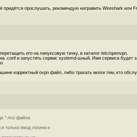
её придётся прослушать, рекомендую натравить Wireshark или Fr
еретащить его на линуксовую тачку, в каталог /etc/openvpn.
а .conf и запустить сервис systemd-шный. Имя сервиса будет з
pn
ашине корректный ovpn файл, либо трaxaть мозги тем, кто обсл
е *.msi файла
ся только ввод логина и