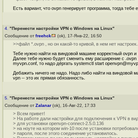
Есть вариант, что ovpn генерирует программа, тогда тебе 
4.
"Перенести настройки VPN с Windows на Linux"
Сообщение от
freehck
(ok), 17-Янв-22, 16:50
>>файл *.ovpn , но он какой-то кривой, в нем нет настроек.
Тебе нужно найти на виндовой машине корректный ovpn и п
Далее тебе нужно будет сменить ему расширение с .ovpn н
myvpn.conf, то надо дёргать systemctl start openvpn@myv
Дебажить ничего не надо. Надо либо найти на виндовой м
vpn -- это их прямая обязанность.
5.
"Перенести настройки VPN с Windows на Linux"
Сообщение от
Zalanar
(ok), 16-Авг-22, 17:33
> Всем привет!
> На работе дали настройки для подключения к VPN в вид
> для установки openvpn-connect-2.5.0.136
> на ноуте на котором win-10 после установки потребовал
> пароля, после этого соединение установилось.