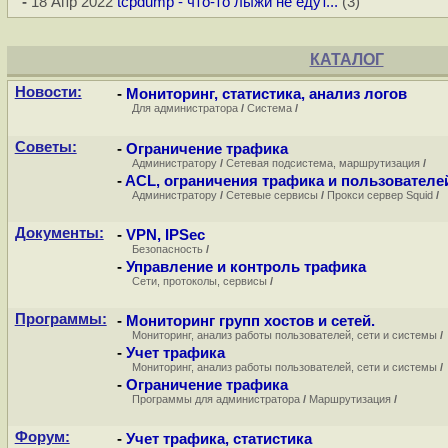
-
18 Апр 2022
tcpdump - что-то лыжи не едут...
(3)
КАТАЛОГ
Новости:
-
Мониторинг, статистика, анализ логов
Для администратора
/
Система
/
Советы:
-
Ограничение трафика
Администратору
/
Сетевая подсистема, маршрутизация
/
-
ACL, ограничения трафика и пользователе
Администратору
/
Сетевые сервисы
/
Прокси сервер Squid
/
Документы:
-
VPN, IPSec
Безопасность
/
-
Управление и контроль трафика
Сети, протоколы, сервисы
/
Программы:
-
Мониторинг групп хостов и сетей.
Мониторинг, анализ работы пользователей, сети и системы
/
-
Учет трафика
Мониторинг, анализ работы пользователей, сети и системы
/
-
Ограничение трафика
Программы для администратора
/
Маршрутизация
/
Форум:
-
Учет трафика, статистика