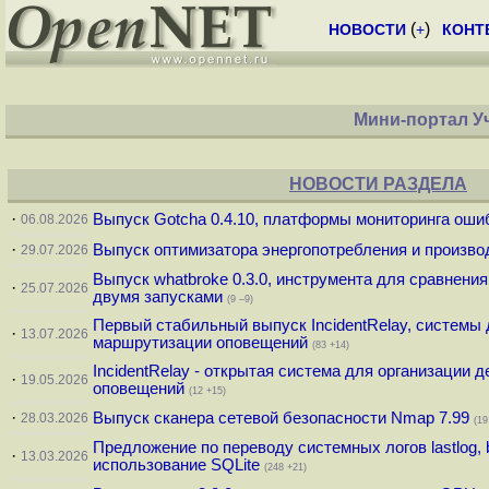
(
)
НОВОСТИ
+
КОНТ
Мини-портал У
НОВОСТИ РАЗДЕЛА
·
Выпуск Gotcha 0.4.10, платформы мониторинга оши
06.08.2026
·
Выпуск оптимизатора энергопотребления и производ
29.07.2026
Выпуск whatbroke 0.3.0, инструмента для сравнения
·
25.07.2026
двумя запусками
(9 –9)
Первый стабильный выпуск IncidentRelay, системы 
·
13.07.2026
маршрутизации оповещений
(83 +14)
IncidentRelay - открытая система для организации
·
19.05.2026
оповещений
(12 +15)
·
Выпуск сканера сетевой безопасности Nmap 7.99
28.03.2026
(19
Предложение по переводу системных логов lastlog, 
·
13.03.2026
использование SQLite
(248 +21)