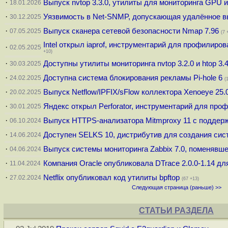
·
Выпуск nvtop 3.3.0, утилиты для мониторинга GPU 
18.01.2026
·
Уязвимость в Net-SNMP, допускающая удалённое в
30.12.2025
·
Выпуск сканера сетевой безопасности Nmap 7.96
07.05.2025
(7 
Intel открыл iaprof, инструментарий для профилир
·
02.05.2025
+10)
·
Доступны утилиты мониторинга nvtop 3.2.0 и htop 3.4
30.03.2025
·
Доступна система блокирования рекламы Pi-hole 6
24.02.2025
(
·
Выпуск Netflow/IPFIX/sFlow коллектора Xenoeye 25.
20.02.2025
·
Яндекс открыл Perforator, инструментарий для пр
30.01.2025
·
Выпуск HTTPS-анализатора Mitmproxy 11 с поддер
06.10.2024
·
Доступен SELKS 10, дистрибутив для создания си
14.06.2024
·
Выпуск системы мониторинга Zabbix 7.0, поменявш
04.06.2024
·
Компания Oracle опубликовала DTrace 2.0.0-1.14 для
11.04.2024
·
Netflix опубликовал код утилиты bpftop
27.02.2024
(67 +13)
Следующая страница (раньше) >>
СТАТЬИ РАЗДЕЛА