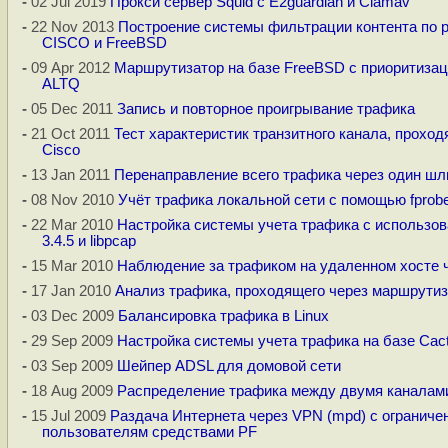
-
02 Jul 2019
Прокси сервер Squid c E2guardian и Clamav
-
22 Nov 2013
Построение системы фильтрации контента по р
CISCO и FreeBSD
-
09 Apr 2012
Маршрутизатор на базе FreeBSD с приоритизац
ALTQ
-
05 Dec 2011
Запись и повторное проигрывание трафика
-
21 Oct 2011
Тест характеристик транзитного канала, прохо
Cisco
-
13 Jan 2011
Перенаправление всего трафика через один шлю
-
08 Nov 2010
Учёт трафика локальной сети с помощью fprobe 
-
22 Mar 2010
Настройка системы учета трафика с использов
3.4.5 и libpcap
-
15 Mar 2010
Наблюдение за трафиком на удаленном хосте ч
-
17 Jan 2010
Анализ трафика, проходящего через маршрутиз
-
03 Dec 2009
Балансировка трафика в Linux
-
29 Sep 2009
Настройка системы учета трафика на базе Cact
-
03 Sep 2009
Шейпер ADSL для домовой сети
-
18 Aug 2009
Распределение трафика между двумя каналам
-
15 Jul 2009
Раздача Интернета через VPN (mpd) с ограниче
пользователям средствами PF