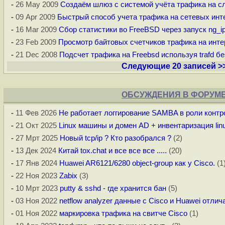
-
26 May 2009
Создаём шлюз с системой учёта трафика на с
-
09 Apr 2009
Быстрый способ учета трафика на сетевых ин
-
16 Mar 2009
Сбор статистики во FreeBSD через запуск ng_i
-
23 Feb 2009
Просмотр байтовых счетчиков трафика на инте
-
21 Dec 2008
Подсчет трафика на Freebsd используя trafd бе
Следующие 20 записей >
ОБСУЖДЕНИЯ В ФОРУМ
-
11 Фев 2026
Не работает логгирование SAMBA в роли контр
-
21 Окт 2025
Linux машины и домен AD + инвентаризация li
-
27 Мрт 2025
Новый tcp/ip ? Кто разобрался ?
(2)
-
13 Дек 2024
Китай tox.chat и все все все .....
(20)
-
17 Янв 2024
Huawei AR6121/6280 object-group как у Cisco.
(1
-
22 Ноя 2023
Zabix
(3)
-
10 Мрт 2023
putty & sshd - где хранится бан
(5)
-
03 Ноя 2022
netflow analyzer данные с Cisco и Huawei отли
-
01 Ноя 2022
маркировка трафика на свитче Cisco
(1)