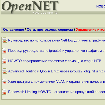
НОВ
Оглавление
/
Сети, протоколы, сервисы
/
Управление и к
Руководство по использованию NetFlow для учета трафика
Перевод руководства по iproute2 и управлению трафиком в
HOWTO по управлению трафиком с помощью tcng и HTB
Advanced Routing и QoS в Linux через iproute2, cbq.init и htb.i
Узел доступа с применением VLAN и ограничения полосы п
Bandwidth Limiting HOWTO - ограничение пропускной спосо