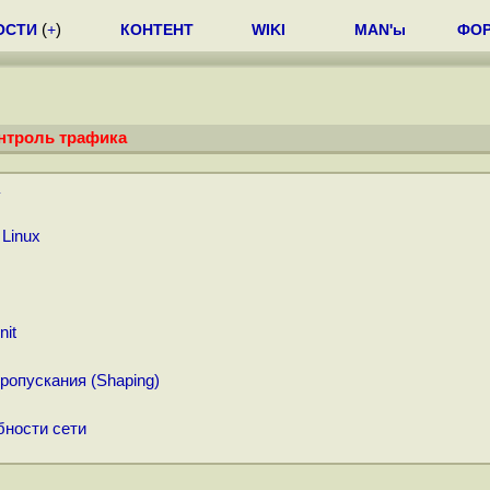
ОСТИ
(
+
)
КОНТЕНТ
WIKI
MAN'ы
ФО
онтроль трафика
 Linux
nit
ропускания (Shaping)
бности сети