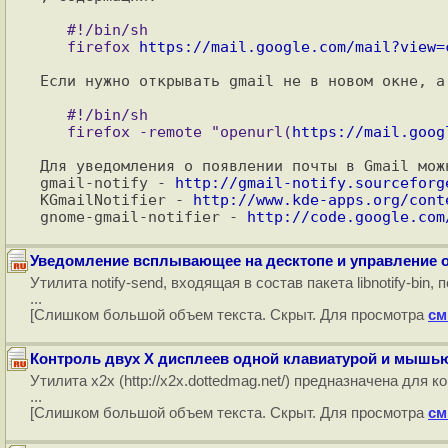
   #!/bin/sh

   firefox 
https://mail.google.com/mail?view=
Если нужно открывать gmail не в новом окне, а 
   #!/bin/sh

   firefox -remote "openurl(
https://mail.goog
Для уведомления о появлении почты в Gmail мож
gmail-notify - 
http://gmail-notify.sourceforg
KGmailNotifier - 
http://www.kde-apps.org/cont
gnome-gmail-notifier - 
http://code.google.com
Уведомление всплывающее на десктопе и управление
Утилита notify-send, входящая в состав пакета libnotify-
...
[Слишком большой объем текста. Скрыт. Для просмотра
см
Контроль двух X дисплеев одной клавиатурой и мыш
Утилита x2x (http://x2x.dottedmag.net/) предназначена для
...
[Слишком большой объем текста. Скрыт. Для просмотра
см