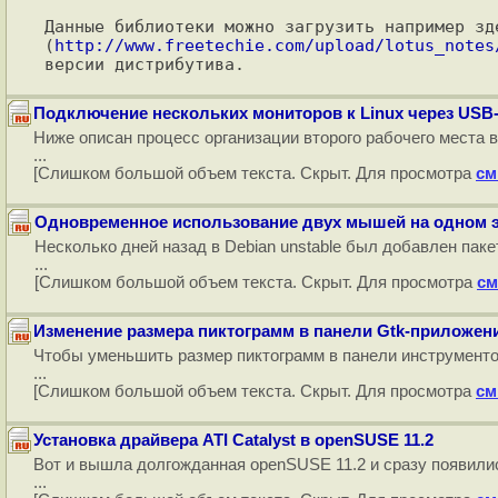
Данные библиотеки можно загрузить например зде
(
http://www.freetechie.com/upload/lotus_notes
Подключение нескольких мониторов к Linux через USB-
Ниже описан процесс организации второго рабочего места 
...
[Слишком большой объем текста. Скрыт. Для просмотра
см
Одновременное использование двух мышей на одном э
Несколько дней назад в Debian unstable был добавлен пак
...
[Слишком большой объем текста. Скрыт. Для просмотра
см
Изменение размера пиктограмм в панели Gtk-приложен
Чтобы уменьшить размер пиктограмм в панели инструментов
...
[Слишком большой объем текста. Скрыт. Для просмотра
см
Установка драйвера ATI Catalyst в openSUSE 11.2
Вот и вышла долгожданная openSUSE 11.2 и сразу появились
...