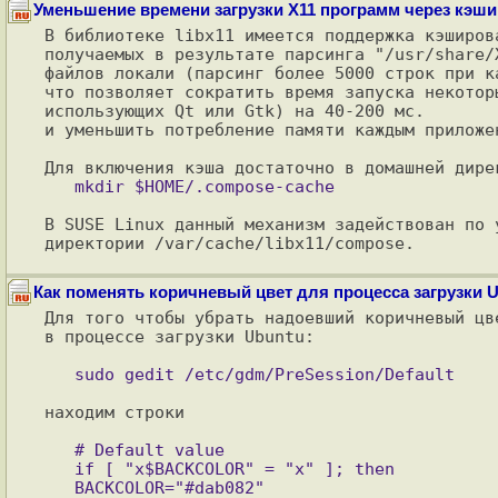
Уменьшение времени загрузки X11 программ через кэш
В библиотеке libx11 имеется поддержка кэширов
получаемых в результате парсинга "/usr/share/
файлов локали (парсинг более 5000 строк при ка
что позволяет сократить время запуска некотор
использующих Qt или Gtk) на 40-200 мс.

и уменьшить потребление памяти каждым приложе
В SUSE Linux данный механизм задействован по 
Как поменять коричневый цвет для процесса загрузки 
Для того чтобы убрать надоевший коричневый цв
в процессе загрузки Ubuntu:

находим строки

   # Default value

   if [ "x$BACKCOLOR" = "x" ]; then

   BACKCOLOR="#dab082"
