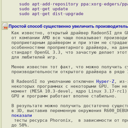
   sudo apt-add-repository ppa:xorg-edgers/ppa

   sudo apt-get update

Простой способ существенно увеличить производитель
Как известно, открытый драйвер RadeonSI для G
от компании AMD все чаще показывает производит
проприетарным драйвером и при этом не страдае
особенностями проприетарного драйвера, на дан
стандарт OpenGL 3.3, что зачастую делает этот
для любителей игр.

Менее известен тот факт, что можно получить с
производительности открытого драйвера в ряде 
В RadeonSI по умолчанию отключен 
Hyper-Z
, из-
некоторых программах с некоторыми GPU. Тем не
момент (MESA 10.3-devel, ядро Linux 3.17-rc1)
GPU и программ работает вполне стабильно.

В результате можно получить достаточно сущест
показали

 тесты ресурса Phoronix,  в зависимости от программы прирост составляет от 10

до 50%.
