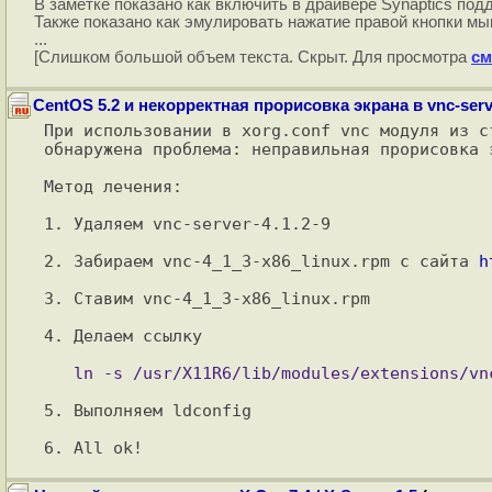
В заметке показано как включить в драйвере Synaptics под
Также показано как эмулировать нажатие правой кнопки мы
...
[Слишком большой объем текста. Скрыт. Для просмотра
см
CentOS 5.2 и некорректная прорисовка экрана в vnc-serv
При использовании в xorg.conf vnc модуля из с
обнаружена проблема: неправильная прорисовка э
Метод лечения:

1. Удаляем vnc-server-4.1.2-9

2. Забираем vnc-4_1_3-x86_linux.rpm с сайта 
h
3. Ставим vnc-4_1_3-x86_linux.rpm

4. Делаем ссылку

5. Выполняем ldconfig
