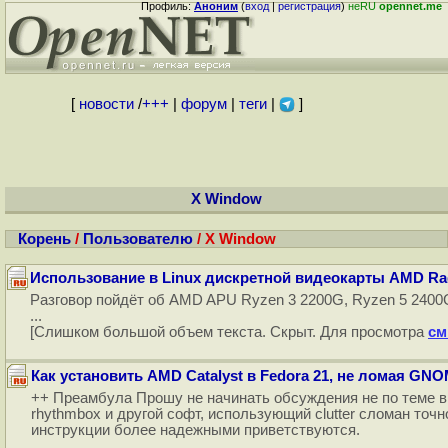
Профиль:
Аноним
(
вход
|
регистрация
)
неRU
opennet.me
[
новости
/
+++
|
форум
|
теги
|
]
X Window
Корень
/
Пользователю
/ X Window
Использование в Linux дискретной видеокарты AMD Rad
Разговор пойдёт об AMD APU Ryzen 3 2200G, Ryzen 5 2400
...
[Слишком большой объем текста. Скрыт. Для просмотра
см
Как установить AMD Catalyst в Fedora 21, не ломая GN
++ Преамбула Прошу не начинать обсуждения не по теме вр
rhythmbox и другой софт, использующий clutter сломан точн
инструкции более надежными приветствуются.
...