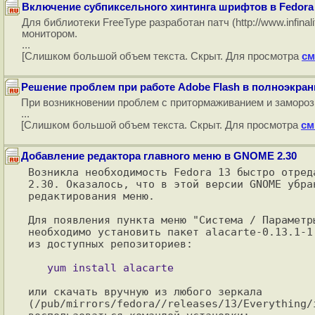
Включение субпиксельного хинтинга шрифтов в Fedora 
Для библиотеки FreeType разработан патч (http://www.infina
монитором.
...
[Слишком большой объем текста. Скрыт. Для просмотра
см
Решение проблем при работе Adobe Flash в полноэкра
При возникновении проблем с притормаживанием и заморо
...
[Слишком большой объем текста. Скрыт. Для просмотра
см
Добавление редактора главного меню в GNOME 2.30
Возникла необходимость Fedora 13 быстро отред
2.30. Оказалось, что в этой версии GNOME убран
редактирования меню.

Для появления пункта меню "Система / Параметры
необходимо установить пакет alacarte-0.13.1-1.
из доступных репозиториев:

или скачать вручную из любого зеркала

(/pub/mirrors/fedora//releases/13/Everything/i