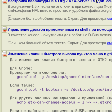
Настройка клавиатуры в X.Org 7.4 / X-Server 1.5
(
доп. сс
В xorg-server-1.5.x, если не отключить при компиляции X-
xml-конфигов HAL вместо простого и удобного файла xorg.c
...
[Слишком большой объем текста. Скрыт. Для просмотра
см
Управление десктоп приложениями из shell при помощи
В качестве консольной утилиты для работы с D-Bus можно и
...
[Слишком большой объем текста. Скрыт. Для просмотра
см
Изменение клавиш быстрого вызова пунктов меню в gt
Для изменения клавиш быстрого вызова в GTK2 пр
Для Gnome:

Если не работает, например в SUSE, нужно созда