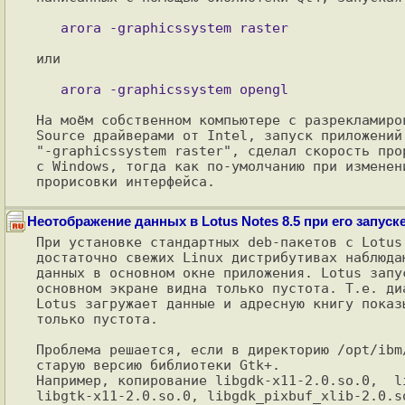
или

На моём собственном компьютере с разрекламиро
Source драйверами от Intel, запуск приложений 
"-graphicssystem raster", сделал скорость про
с Windows, тогда как по-умолчанию при изменен
Неотображение данных в Lotus Notes 8.5 при его запуске
При установке стандартных deb-пакетов с Lotus
достаточно свежих Linux дистрибутивах наблюда
данных в основном окне приложения. Lotus запу
основном экране видна только пустота. Т.е. ди
Lotus загружает данные и адресную книгу показ
только пустота.

Проблема решается, если в директорию /opt/ibm
старую версию библиотеки Gtk+.

Например, копирование libgdk-x11-2.0.so.0,  li
libgtk-x11-2.0.so.0, libgdk_pixbuf_xlib-2.0.s