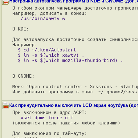
Настройка автозапуска программ в KDE и GNOME
(
доп.
В любом оконном менеджере достаточно прописат
В KDE:

Для автозапуска достаточно создать символичес
  $ cd ~/.kde/Autostart

  $ ln -s $(which xawtv) .

В GNOME:

Меню "Open control center - Sessions - Startup
Как принудительно выключить LCD экран ноутбука
(
доп
(включится после нажатия любой клавиши)

Для выключения по таймауту:
