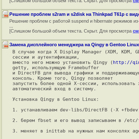
[Слишком большой объем текста. Скрыт. Для просмотра
см
Решение проблем s2ram и s2disk на Thinkpad T61p с вид
Решение проблем с работой suspend и hibernate режимов из
...
[Слишком большой объем текста. Скрыт. Для просмотра
см
Замена дисплейного менеджера на Qingy в Gentoo Linux
В случае когда X Display Manager (XDM, KDM, G
сессии и аутентификации,

вместо него можно установить Qingy (
http://qi
getty, использующую Framebuffer

и DirectFB для вывода графики и поддерживающу
консоль. Кроме того, Qingy позволяет

запустить более одной X-сессии, использовать 
автоматический вход в систему.

Установка Qingy в Gentoo Linux:

1. устанавливаем dev-libs/DirectFB (-X +fbdev
2. берем fbset и его вывод записываем в /etc/
3. меняет в inittab на нужных нам консолях age