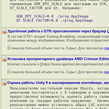
переменную GDK_DPI_SCALE для программ на GTK, 
QT_SCALE_FACTOR для Qt. Например:

   GDK_DPI_SCALE=0.8 ./prog.AppImage

Удалённая работа с GTK-приложениями через браузер
(
В состав GTK+ входит бэкенд Broadway, позволяющий отри
изменения между изображениями. Изображения отправляются
...
[Слишком большой объем текста. Скрыт. Для просмотра
см
Установка проприетарного драйвера AMD Crimson Edition
Многие слышали о [[https://www.opennet.dev/opennews/art.
...
[Слишком большой объем текста. Скрыт. Для просмотра
см
Оценка работы Unity 8 в изолированном контейнере, з
Пользователям настольной версии Ubuntu, котор
умолчанию поставляться с X-сервером и окружен
предоставлена возможность оценить работу свеж
влиянием на текущее рабочее окружение.  Начин
репозиториев можно установить образ LXC-конте
стеком на базе дисплейного сервера Mir и Qt5.
