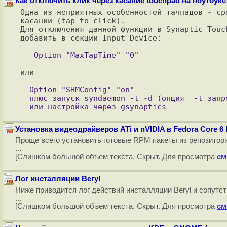
Как отключить клик через касание touchpad на ноутбуке
Одна из неприятных особенностей тачпадов - ср
касании (tap-to-click).

Для отключения данной функции в Synaptic Touc
добавить в секции Input Device:

или 

  Option "SHMConfig" "on"

  плюс запуск syndaemon -t -d (опция  -t запрещает tapping и scrolling)

Установка видеодрайверов ATi и nVIDIA в Fedora Core 6 
Проще всего установить готовые RPM пакеты из репозитория
...
[Слишком большой объем текста. Скрыт. Для просмотра
см
Лог инсталляции Beryl
Ниже приводится лог действий инсталляции Beryl и сопутс
...
[Слишком большой объем текста. Скрыт. Для просмотра
см