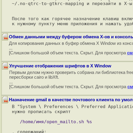
~/.no-qtrc-to-gtkrc-mapping и перезайти в X-ы.
После того как горячее назначение клавиш вклю
Обмен данными между буфером обмена X-ов и консол
Для копирования данных в буфер обмена X Window из консол
...
[Слишком большой объем текста. Скрыт. Для просмотра
см
Улучшение отображения шрифтов в X Window
Первым делом нужно проверить собрана ли библиотека fr
пересборки cairo и libXft.
...
[Слишком большой объем текста. Скрыт. Для просмотра
см
Назначение gmail в качестве почтового клиента по ум
В "System \ Preferences \ Preferred Applicati
нужно прописать скрипт

, содержащий:
