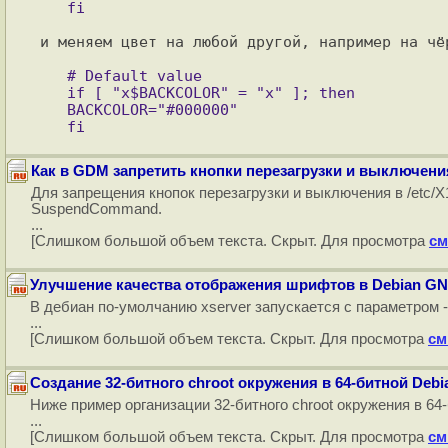
и меняем цвет на любой другой, например на чёр
   # Default value

   if [ "x$BACKCOLOR" = "x" ]; then

   BACKCOLOR="#000000"

Как в GDM запретить кнопки перезагрузки и выключен
Для запрещения кнопок перезагрузки и выключения в /etc/
SuspendCommand.
...
[Слишком большой объем текста. Скрыт. Для просмотра
см
Улучшение качества отображения шрифтов в Debian GN
В дебиан по-умолчанию xserver запускается с параметром -dp
...
[Слишком большой объем текста. Скрыт. Для просмотра
см
Создание 32-битного chroot окружения в 64-битной Debi
Ниже пример организации 32-битного chroot окружения в 64
...
[Слишком большой объем текста. Скрыт. Для просмотра
см