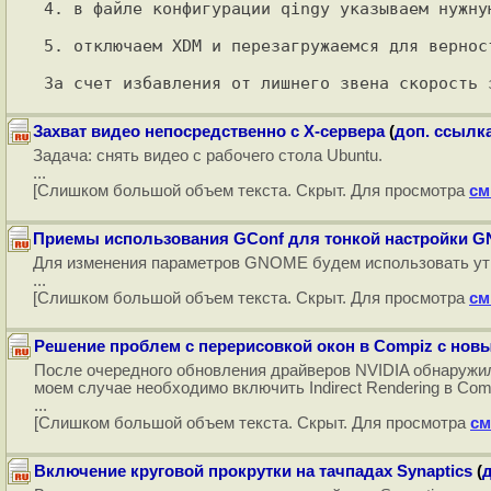
4. в файле конфигурации qingy указываем нужну
5. отключаем XDM и перезагружаемся для верност
Захват видео непосредственно с X-сервера
(
доп. ссылка
Задача: снять видео с рабочего стола Ubuntu.
...
[Слишком большой объем текста. Скрыт. Для просмотра
см
Приемы использования GConf для тонкой настройки 
Для изменения параметров GNOME будем использовать утил
...
[Слишком большой объем текста. Скрыт. Для просмотра
см
Решение проблем с перерисовкой окон в Compiz с нов
После очередного обновления драйверов NVIDIA обнаружил 
моем случае необходимо включить Indirect Rendering в Com
...
[Слишком большой объем текста. Скрыт. Для просмотра
см
Включение круговой прокрутки на тачпадах Synaptics
(
д