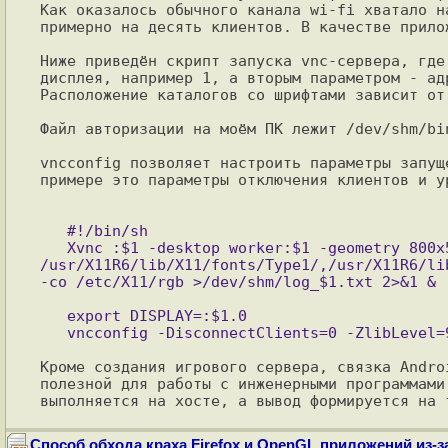
Как оказалось обычного канала wi-fi хватало н
примерно на десять клиентов. В качестве прило
Ниже приведён скрипт запуска vnc-сервера, где
дисплея, например 1, а вторым параметром - ад
Расположение каталогов со шрифтами зависит от
Файл авторизации на моём ПК лежит /dev/shm/bin
vncconfig позволяет настроить параметры запущ
примере это параметры отключения клиентов и ур
   #!/bin/sh

   Xvnc :$1 -desktop worker:$1 -geometry 800x500 -depth 24 -rfbwait 30000 -rfbauth /dev/shm/bin/.vnc/passwd -rfbport $2 -pn -fp 
/usr/X11R6/lib/X11/fonts/Type1/,/usr/X11R6/li
   export DISPLAY=:$1.0

Кроме создания игрового сервера, связка Andro
полезной для работы с инженерными программами
Способ обхода краха Firefox и OpenGL приложений из-з