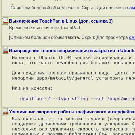
...
[Слишком большой объем текста. Скрыт. Для просмотра
см
Выключение TouchPad в Linux
(
доп. ссылка 1
)
Временное выключение TouchPad:
...
[Слишком большой объем текста. Скрыт. Для просмотра
см
Возвращение кнопок сворачивания и закрытия в Ubuntu 
Начиная с Ubuntu 10.04 кнопки сворачивания и 
окна, что часто неудобно для бывалых пользоват
Для придания кнопкам привычного вида, достато
иерархии apps/metacity/general установить пер
Или из консоли:

Увеличение скорости работы графического интерфейса
Как оказывается, во многих случаях (неправиль
поддержка драйверами требований к ускорению X
несколько раз увеличить скорость прорисовки г
написанных с помощью библиотеки Qt4, запуская