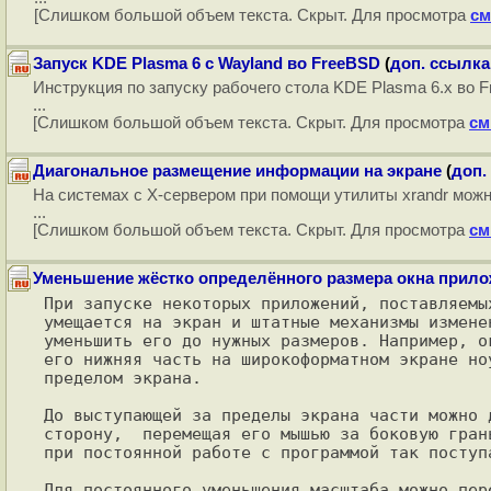
[Слишком большой объем текста. Скрыт. Для просмотра
см
Запуск KDE Plasma 6 с Wayland во FreeBSD
(
доп. ссылка
Инструкция по запуску рабочего стола KDE Plasma 6.x во 
...
[Слишком большой объем текста. Скрыт. Для просмотра
см
Диагональное размещение информации на экране
(
доп.
На системах с X-сервером при помощи утилиты xrandr можн
...
[Слишком большой объем текста. Скрыт. Для просмотра
см
Уменьшение жёстко определённого размера окна прил
При запуске некоторых приложений, поставляемы
умещается на экран и штатные механизмы измене
уменьшить его до нужных размеров. Например, о
его нижняя часть на широкоформатном экране но
пределом экрана.

До выступающей за пределы экрана части можно 
сторону,  перемещая его мышью за боковую гран
при постоянной работе с программой так поступа
Для постоянного уменьшения масштаба можно пер