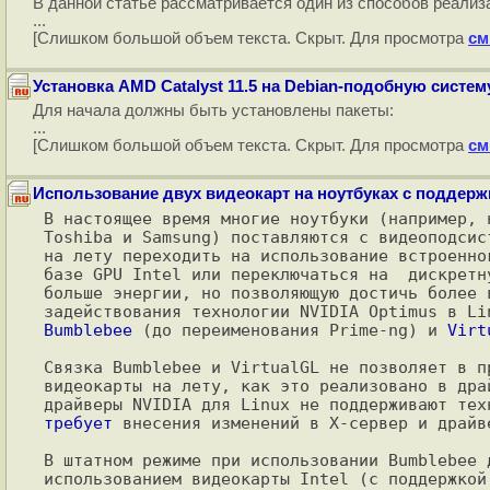
В данной статье рассматривается один из способов реали
...
[Слишком большой объем текста. Скрыт. Для просмотра
см
Установка AMD Catalyst 11.5 на Debian-подобную систему
Для начала должны быть установлены пакеты:
...
[Слишком большой объем текста. Скрыт. Для просмотра
см
Использование двух видеокарт на ноутбуках с поддержк
В настоящее время многие ноутбуки (например, 
Toshiba и Samsung) поставляются с видеоподсис
на лету переходить на использование встроенно
базе GPU Intel или переключаться на  дискретн
больше энергии, но позволяющую достичь более 
Bumblebee
 (до переименования Prime-ng) и 
Virt
Cвязка Bumblebee и VirtualGL не позволяет в п
видеокарты на лету, как это реализовано в дра
требует
 внесения изменений в X-сервер и драйв
В штатном режиме при использовании Bumblebee 
использованием видеокарты Intel (с поддержкой