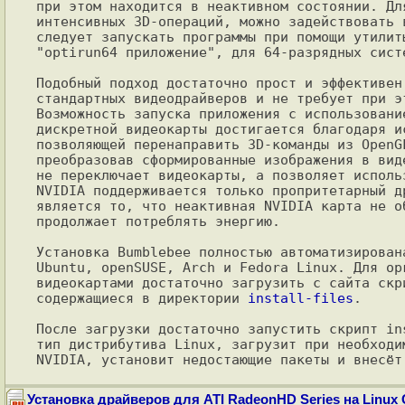
при этом находится в неактивном состоянии. Дл
интенсивных 3D-операций, можно задействовать 
следует запускать программы при помощи утилит
"optirun64 приложение", для 64-разрядных систе
Подобный подход достаточно прост и эффективен
стандартных видеодрайверов и не требует при э
Возможность запуска приложения с использовани
дискретной видеокарты достигается благодаря и
позволяющей перенаправить 3D-команды из OpenG
преобразовав сформированные изображения в вид
не переключает видеокарты, а позволяет исполь
NVIDIA поддерживается только пропритетарный д
является то, что неактивная NVIDIA карта не о
продолжает потреблять энергию.

Установка Bumblebee полностью автоматизирован
Ubuntu, openSUSE, Arch и Fedora Linux. Для ор
видеокартами достаточно загрузить с сайта скр
содержащиеся в директории 
install-files
.

После загрузки достаточно запустить скрипт in
тип дистрибутива Linux, загрузит при необходи
Установка драйверов для ATI RadeonHD Series на Linux 