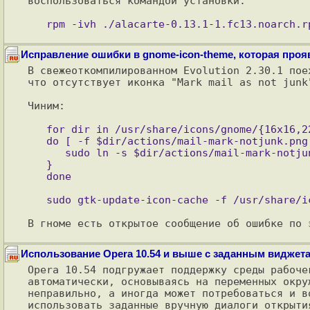
воспользоваться командой установки:

Исправление ошибки в gnome-icon-theme, которая прояв
В свежеоткомпилированном Evolution 2.30.1 пое
что отсутствует иконка "Mark mail as not junk"
Чиним: 

   for dir in /usr/share/icons/gnome/{16x16,22x22,24x24,32x32};

   do [ -f $dir/actions/mail-mark-notjunk.png ] && { 

      sudo ln -s $dir/actions/mail-mark-notjunk.png $dir/actions/mail-mark-not-junk.png

   }

В гноме есть открытое сообщение об ошибке по 
Использование Opera 10.54 и выше с заданным виджета
Opera 10.54 подгружает поддержку среды рабоче
автоматически, основываясь на переменных окру
неправильно, а иногда может потребоваться и в
использовать заданные вручную диалоги открытия