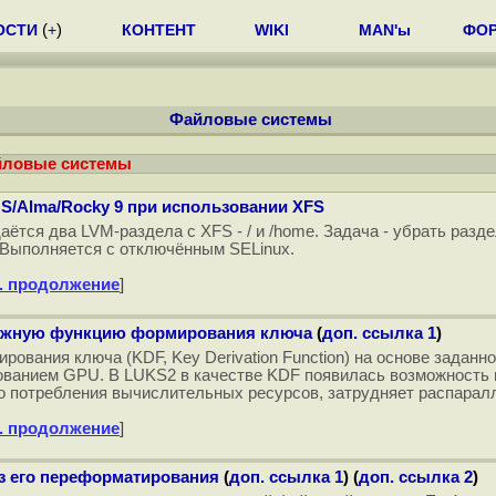
ОСТИ
(
+
)
КОНТЕНТ
WIKI
MAN'ы
ФО
Файловые системы
йловые системы
S/Alma/Rocky 9 при использовании XFS
ётся два LVM-раздела с XFS - / и /home. Задача - убрать разд
 Выполняется с отключённым SELinux.
. продолжение
]
дёжную функцию формирования ключа
(
доп. ссылка 1
)
ования ключа (KDF, Key Derivation Function) на основе задан
ованием GPU. В LUKS2 в качестве KDF появилась возможность
 помимо потребления вычислительных ресурсов, затрудняет распар
. продолжение
]
з его переформатирования
(
доп. ссылка 1
) (
доп. ссылка 2
)