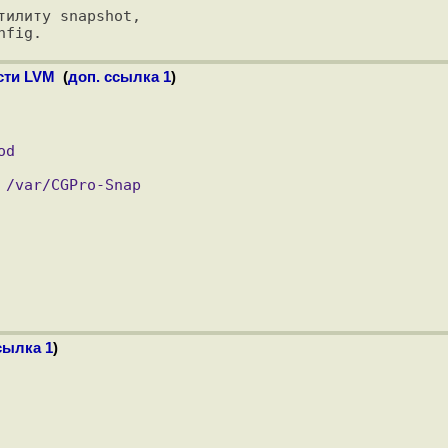
илиту snapshot,

ости LVM
(
доп. ссылка 1
)
сылка 1
)