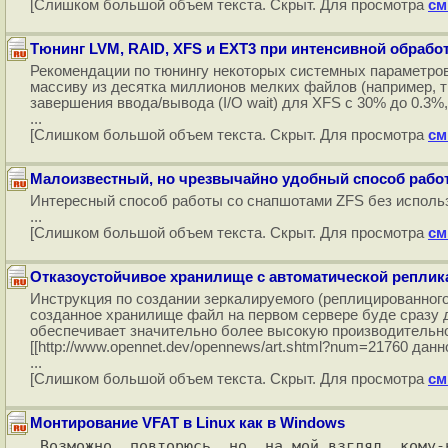
[Слишком большой объем текста. Скрыт. Для просмотра
см
Тюнинг LVM, RAID, XFS и EXT3 при интенсивной обрабо
Рекомендации по тюнингу некоторых системных параметров
массиву из десятка миллионов мелких файлов (например, ти
завершения ввода/вывода (I/O wait) для XFS с 30% до 0.3%
...
[Слишком большой объем текста. Скрыт. Для просмотра
см
Малоизвестный, но чрезвычайно удобный способ рабо
Интересный способ работы со снапшотами ZFS без использо
...
[Слишком большой объем текста. Скрыт. Для просмотра
см
Отказоустойчивое хранилище с автоматической реплика
Инструкция по создании зеркалируемого (реплицированного)
созданное хранилище файл на первом сервере буде сразу д
обеспечивает значительно более высокую производительно
[[http://www.opennet.dev/opennews/art.shtml?num=21760 данн
...
[Слишком большой объем текста. Скрыт. Для просмотра
см
Монтирование VFAT в Linux как в Windows
Возможно, повторюсь, но, на мой взгляд, кому-н