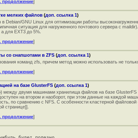
. продолжение
]
тке мелких файлов
(
доп. ссылка 1
)
 в Debian/GNU Linux для оптимизации работы высоконагруженн
пичная ситуация для нагруженного почтового сервера с maildir
, а для EXT3 до 5%.
. продолжение
]
ты со снапшотами в ZFS
(
доп. ссылка 1
)
вания команд zfs, причем метод можно использовать не только
. продолжение
]
цией на базе GlusterFS
(
доп. ссылка 1
)
 между двумя машинами хранилища файлов на базе GlusterFS (ht
оступен на втором и наоборот, при этом данные на каждой маши
сть, по сравнению с NFS. С особенности кластерной файловой 
ой странице]].
. продолжение
]
ибудь будет полезно.
