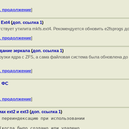
. продолжение
]
 Ext4
(
доп. ссылка 1
)
тствует утилита mkfs.ext4. Рекомендуется обновить e2fsprogs д
. продолжение
]
здание зеркала
(
доп. ссылка 1
)
зки ядра с ZFS, а сама файловая система была обновлена до 
. продолжение
]
ы ФС
. продолжение
]
х ext2 и ext3
(
доп. ссылка 1
)
 переиндексацию при использовании

(когда было создано или удалено 
