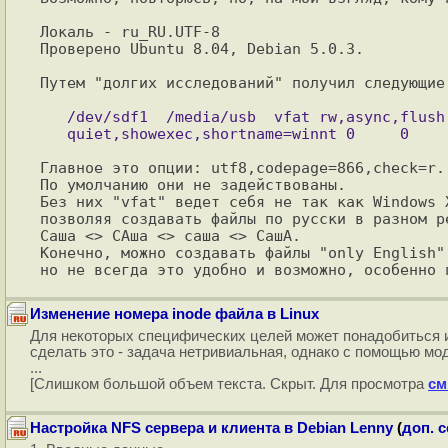
Локаль - ru_RU.UTF-8

Проверено Ubuntu 8.04, Debian 5.0.3.

Путем "долгих исследований" получил следующие
   /dev/sdf1  /media/usb  vfat rw,async,flush,users,noatime,noauto,utf8,codepage=866,check=r,\

Главное это опции: utf8,codepage=866,check=r.

По умолчанию они не задействованы.

Без них "vfat" ведет себя не так как Windows X
позволяя создавать файлы по русски в разном ре
Саша <> САша <> саша <> СашА.

Конечно, можно создавать файлы "only English",
Изменение номера inode файла в Linux
Для некоторых специфических целей может понадобиться 
сделать это - задача нетривиальная, однако с помощью мо
...
[Слишком большой объем текста. Скрыт. Для просмотра
см
Настройка NFS сервера и клиента в Debian Lenny
(
доп. 