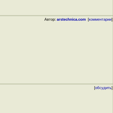
Автор:
arstechnica.com
[
комментарии
]
[
обсудить
]