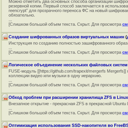
Можно отметить два основных способа организации шифро
резервной копии. Первый способ заключается в использова
reencrypt" для прозрачного переноса ФС на новый шифров
обязательно.
...
[Слишком большой объем текста. Скрыт. Для просмотра
см
Создание шифрованных образов виртуальных машин
(
Инструкция по созданию полностью зашифрованного образа
...
[Слишком большой объем текста. Скрыт. Для просмотра
см
Логическое объединение нескольких файловых систем
FUSE-модуль [[https://github.com/trapexit/mergerfs Merger
коллекции видео или музыки в одну иерархию.
...
[Слишком большой объем текста. Скрыт. Для просмотра
см
Обход проблем при расширении хранилища ZFS в Linux
Внезапное открытие - прекрасная ZFS в прекрасной Ubuntu
...
[Слишком большой объем текста. Скрыт. Для просмотра
см
Оптимизация использования SSD-накопителя во FreeBS