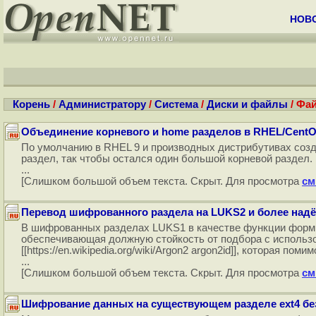
НОВ
Корень
/
Администратору
/
Система
/
Диски и файлы
/ Фа
Объединение корневого и home разделов в RHEL/CentO
По умолчанию в RHEL 9 и производных дистрибутивах созда
раздел, так чтобы остался один большой корневой раздел.
...
[Слишком большой объем текста. Скрыт. Для просмотра
см
Перевод шифрованного раздела на LUKS2 и более на
В шифрованных разделах LUKS1 в качестве функции формир
обеспечивающая должную стойкость от подбора с использ
[[https://en.wikipedia.org/wiki/Argon2 argon2id]], которая
...
[Слишком большой объем текста. Скрыт. Для просмотра
см
Шифрование данных на существующем разделе ext4 бе