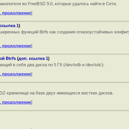
копителя во FreeBSD 9.0, которые удалось найти в Сети.
. продолжение
]
 ссылка 1
)
ширенных функций Btrfs как создания отказоустойчивых конфиг
. продолжение
]
й Btrfs
(
доп. ссылка 1
)
щий в себя два диска по 5 Гб (/dev/sdb и /dev/sdc):
. продолжение
]
IDZ-хранилище на базе двух имеющихся жестких дисков.
. продолжение
]