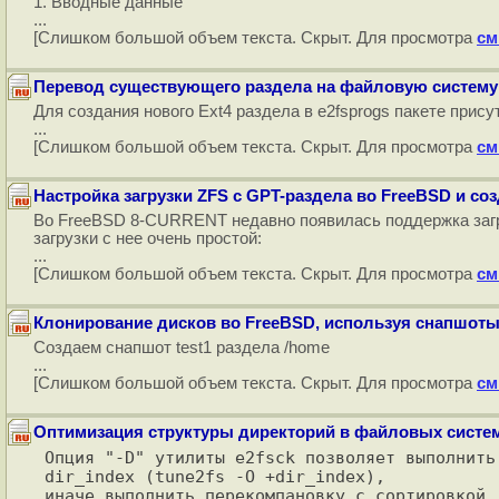
1. Вводные данные
...
[Слишком большой объем текста. Скрыт. Для просмотра
см
Перевод существующего раздела на файловую систему
Для создания нового Ext4 раздела в e2fsprogs пакете прису
...
[Слишком большой объем текста. Скрыт. Для просмотра
см
Настройка загрузки ZFS с GPT-раздела во FreeBSD и со
Во FreeBSD 8-CURRENT недавно появилась поддержка загру
загрузки с нее очень простой:
...
[Слишком большой объем текста. Скрыт. Для просмотра
см
Клонирование дисков во FreeBSD, используя снапшот
Создаем снапшот test1 раздела /home
...
[Слишком большой объем текста. Скрыт. Для просмотра
см
Оптимизация структуры директорий в файловых система
Опция "-D" утилиты e2fsck позволяет выполнить
dir_index (tune2fs -O +dir_index),

иначе выполнить перекомпановку с сортировкой 