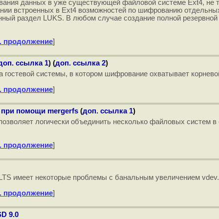
вания данных в уже существующей файловой системе Ext4, не 
нии встроенных в Ext4 возможностей по шифрованию отдельных 
анный раздел LUKS. В любом случае создание полной резервно
. продолжение
]
доп. ссылка 1
) (
доп. ссылка 2
)
 гостевой системы, в котором шифрование охватывает корневой
. продолжение
]
 при помощи mergerfs
(
доп. ссылка 1
)
fs]] позволяет логически объединить несколько файловых систем
. продолжение
]
 LTS имеет некоторые проблемы с банальным увеличением vdev.
. продолжение
]
D 9.0