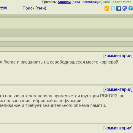
Профиль:
Аноним
(
вход
|
регистрация
)
неRU
opennet.me
РУМ
Поиск
(
теги
)
[
комментарии
]
ел /home и расширить на освободившееся место корневой
[
комментарии
]
ного пользователем пароля применяется функция PBKDF2, не
 использования гибридной хэш-функции
аллеливание и требует значительного объёма памяти.
[
комментарии
]