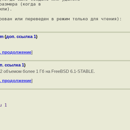
азмера (когда в

ли).

rm
(
доп. ссылка 1
)
. продолжение
]
п. ссылка 1
)
 объемом более 1 Гб на FreeBSD 6.1-STABLE.
. продолжение
]