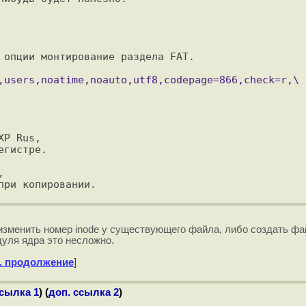
 опции монтирование раздела FAT.

P Rus,

гистре.



изменить номер inode у существующего файла, либо создать ф
дуля ядра это несложно.
. продолжение
]
ссылка 1
) (
доп. ссылка 2
)