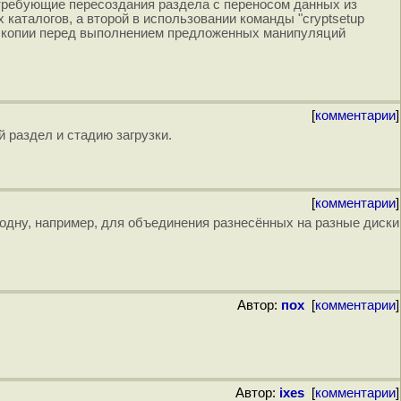
требующие пересоздания раздела с переносом данных из
каталогов, а второй в использовании команды "cryptsetup
й копии перед выполнением предложенных манипуляций
[
комментарии
]
 раздел и стадию загрузки.
[
комментарии
]
 в одну, например, для объединения разнесённых на разные диски
Автор:
пох
[
комментарии
]
Автор:
ixes
[
комментарии
]