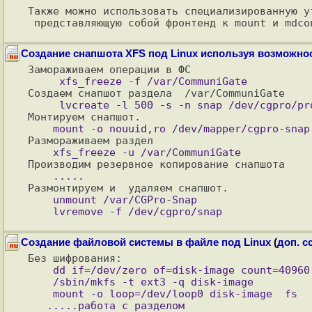
Также можно использовать специализированную ут
Создание снапшота XFS под Linux используя возможн
    unmount /var/CGPro-Snap

Создание файловой системы в файле под Linux
(
доп. с
    dd if=/dev/zero of=disk-image count=40960

    /sbin/mkfs -t ext3 -q disk-image

    mount -o loop=/dev/loop0 disk-image  fs

   .....работа с разделом
