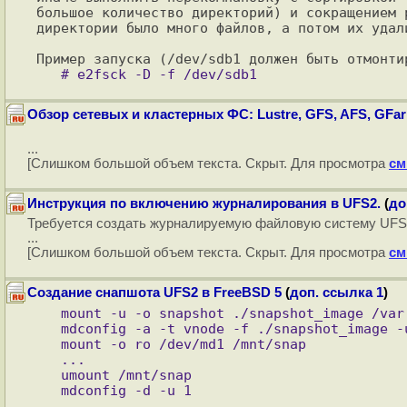
большое количество директорий) и сокращением р
директории было много файлов, а потом их удали
Обзор сетевых и кластерных ФС: Lustre, GFS, AFS, GFa
...
[Слишком большой объем текста. Скрыт. Для просмотра
см
Инструкция по включению журналирования в UFS2.
(
до
Требуется создать журналируемую файловую систему UFS2
...
[Слишком большой объем текста. Скрыт. Для просмотра
см
Создание снапшота UFS2 в FreeBSD 5
(
доп. ссылка 1
)
   mount -u -o snapshot ./snapshot_image /var

   mdconfig -a -t vnode -f ./snapshot_image -u 1

   mount -o ro /dev/md1 /mnt/snap

   ...

   umount /mnt/snap
