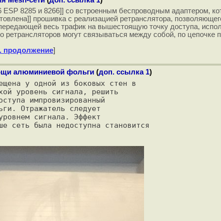
ия Mesh-сети
(
доп. ссылка 1
)
8266 ESP 8285 и 8266]] со встроенным беспроводным адаптером, 
r подготовлена]] прошивка с реализацией ретранслятора, позволя
 передающей весь трафик на вышестоящую точку доступа, испол
о ретрансляторов могут связываться между собой, по цепочке 
. продолжение
]
мощи алюминиевой фольги
(
доп. ссылка 1
)
ещена у одной из боковых стен в

хой уровень сигнала, решить

оступа импровизированный

ги. Отражатель следует

ровнем сигнала. Эффект

ше сеть была недоступна становится
