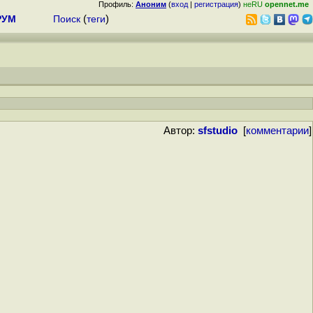
Профиль:
Аноним
(
вход
|
регистрация
)
неRU
opennet.me
РУМ
Поиск
(
теги
)
Автор:
sfstudio
[
комментарии
]