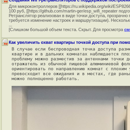
Создания WiFi-ретрансляторов с поддержкой построен
Для микроконтроллеров [[https://ru.wikipedia.org/wiki/ESP
100 руб, [[https://github.com/martin-ger/esp_wifi_repeate
Ретранслятор реализован в виде точки доступа, прозрачно
требуется изменение настроек и маршрутизации). Нескольк
...
[Слишком большой объем текста. Скрыт. Для просмотра
см
Как увеличить охват квартиры точкой доступа при по
В случае если беспроводная точка доступа разм
квартире и в дальних комнатах наблюдается пло
проблему можно разместив за антеннами точки д
отражатель из обычной пищевой алюминиевой фоль
ориентировать по направлению комнат с плохим у
превосходит все ожидания и в местах, где рань
можно полноценно работать.
