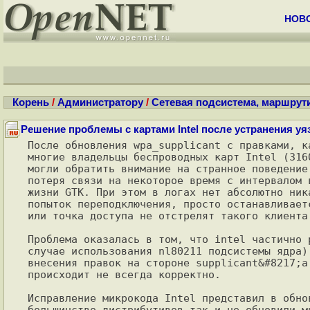
НОВ
Корень
/
Администратору
/
Сетевая подсистема, маршрут
Решение проблемы с картами Intel после устранения уя
После обновления wpa_supplicant с правками, к
многие владельцы беспроводных карт Intel (316
могли обратить внимание на странное поведение
потеря связи на некоторое время с интервалом 
жизни GTK. При этом в логах нет абсолютно ник
попыток переподключения, просто останавливает
или точка доступа не отстрелят такого клиента 
Проблема оказалась в том, что intel частично 
случае использования nl80211 подсистемы ядра)
внесения правок на стороне supplicant&#8217;а
происходит не всегда корректно.

Исправление микрокода Intel представил в обно
большинство дистрибутивов так и не обновили м