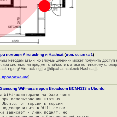
и помощи Aircrack-ng и Hashcat
(
доп. ссылка 1
)
ым методам атаки, но злоумышленник может получить доступ к
свои системы на предмет стойкости к атаке по типовому слова
-ng.org/ Aircrack-ng]] и [[http://hashcat.net/ Hashcat]].
. продолжение
]
 Samsung WiFi-адаптеров Broadcom BCM4313 в Ubuntu
ы WiFi-адаптерами на базе чипа

 при использовании штатных

 Ubuntu, от версии к версии

 подсоединиться к Wifi-сетям

ки зависает - линк поднят, но

до пересоединения с беспроводной сетью.
