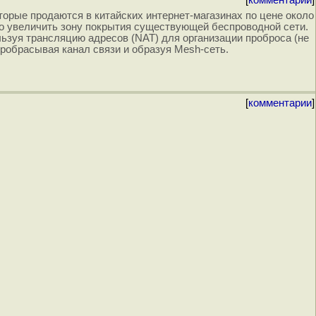
[
комментарии
]
которые продаются в китайских интернет-магазинах по цене около
ющего увеличить зону покрытия существующей беспроводной сети.
ьзуя трансляцию адресов (NAT) для организации проброса (не
пробрасывая канал связи и образуя Mesh-сеть.
[
комментарии
]