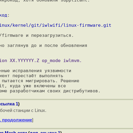
код
:

inux/kernel/git/iwlwifi/linux-firmware.git
/firmware и перезагрузиться.

но заглянув до и после обновления

нные исправления уязвимости

иент перестаёт выполнять

 пытается мигрировать. Решение

it, куда уже включены все

ссылка 1
)
бочей станции с Linux.
. продолжение
]