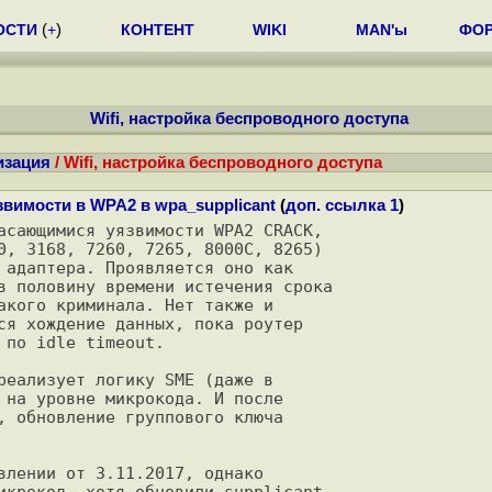
ОСТИ
(
+
)
КОНТЕНТ
WIKI
MAN'ы
ФО
Wifi, настройка беспроводного доступа
изация
/ Wifi, настройка беспроводного доступа
звимости в WPA2 в wpa_supplicant
(
доп. ссылка 1
)
асающимися уязвимости WPA2 CRACK,

0, 3168, 7260, 7265, 8000C, 8265)

 адаптера. Проявляется оно как

в половину времени истечения срока

акого криминала. Нет также и

ся хождение данных, пока роутер

по idle timeout.

реализует логику SME (даже в

 на уровне микрокода. И после

, обновление группового ключа

влении от 3.11.2017, однако

икрокод, хотя обновили supplicant.
