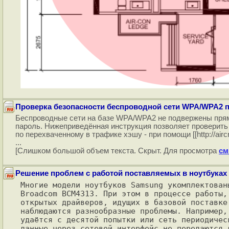
Проверка безопасности беспроводной сети WPA/WPA2 пр
Беспроводные сети на базе WPA/WPA2 не подвержены прям
пароль. Нижеприведённая инструкция позволяет проверить 
по перехваченному в трафике хэшу - при помощи [[http://aircrack
...
[Слишком большой объем текста. Скрыт. Для просмотра
см
Решение проблем с работой поставляемых в ноутбуках
Многие модели ноутбуков Samsung укомплектован
Broadcom BCM4313. При этом в процессе работы,
открытых драйверов, идущих в базовой поставке
наблюдаются разнообразные проблемы. Например,
удаётся с десятой попытки или сеть периодичес
данные через сетевой интерфейс не передаются 