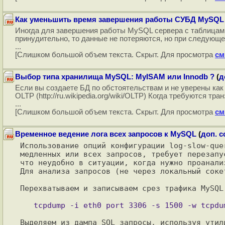
Как уменьшить время завершения работы СУБД MySQL
Иногда для завершения работы MySQL сервера с таблицами
принудительно, то данные не потеряются, но при следующе
...
[Слишком большой объем текста. Скрыт. Для просмотра
см
Выбор типа хранилища MySQL: MyISAM или Innodb ?
(
д
Если вы создаете БД по обстоятельствам и не уверены как 
OLTP (http://ru.wikipedia.org/wiki/OLTP) Когда требуются 
...
[Слишком большой объем текста. Скрыт. Для просмотра
см
Временное ведение лога всех запросов к MySQL
(
доп. с
Использование опций конфигурации log-slow-que
медленных или всех запросов, требует перезапу
что неудобно в ситуации, когда нужно проанали
Для анализа запросов (не через локальный соке
Перехватываем и записываем срез трафика MySQL 
Выделяем из дампа SQL запросы, используя утил