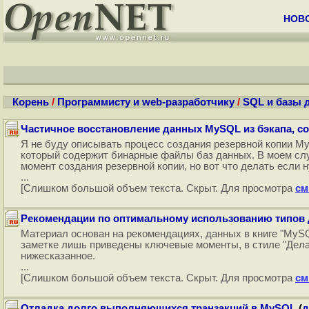
НОВ
Корень
/
Программисту и web-разработчику
/
SQL и базы 
Частичное восстановление данных MySQL из бэкапа, с
Я не буду описывать процесс создания резервной копии My
который содержит бинарные файлы баз данных. В моем слу
момент создания резервной копии, но вот что делать если 
...
[Слишком большой объем текста. Скрыт. Для просмотра
см
Рекомендации по оптимальному использованию типов
Материал основан на рекомендациях, данных в книге "MySQ
заметке лишь приведены ключевые моменты, в стиле "Делай
нижесказанное.
...
[Слишком большой объем текста. Скрыт. Для просмотра
см
Отладка долго выполняющихся транзакций в MySQL
(
д