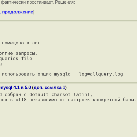
 фактически простаивает. Решения:
. продолжение
]
помещено в лог.

лгие запросы.

ueries=file



sql 4.1 в 5.0
(
доп. ссылка 1
)
d собран с default charset latin1, 

пов в utf8 независимо от настроек конкретной базы.
