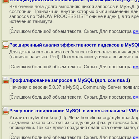
Включение лога долго выполняющихся запросов в MySQL (на
состоянии. Транзакции, внутри которых были изменены данн
запросов по "SHOW PROCESSLIST" они не видны), в то вре
истечения таймаута.
...
[Слишком большой объем текста. Скрыт. Для просмотра
см
Расширенный анализ эффективности индексов в MySQ
Для детального анализа особенностей использования индексо
(написан на языке Perl). По умолчанию утилита выявляет 
...
[Слишком большой объем текста. Скрыт. Для просмотра
см
Профилирование запросов в MySQL
(
доп. ссылка 1
)
Начиная с версии 5.0.37 в MySQL Community Server появ
...
[Слишком большой объем текста. Скрыт. Для просмотра
см
Резервное копирование MySQL с использованием LVM с
Утилита mylvmbackup (http://lenz.homelinux.org/mylvmbac
создания бэкапа состоит из следующих фаз: установка бло
блокировки. Так как время создания снапшота очень мало,
...
[Слишком большой объем текста. Скрыт. Для просмотра
см