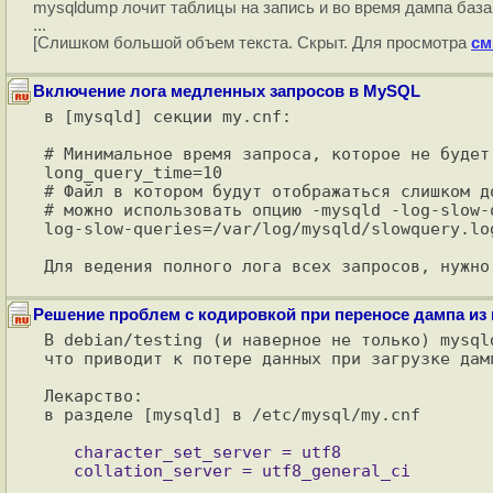
mysqldump лочит таблицы на запись и во время дампа база
...
[Слишком большой объем текста. Скрыт. Для просмотра
см
Включение лога медленных запросов в MySQL
в [mysqld] секции my.cnf:

# Минимальное время запроса, которое не будет 
long_query_time=10 

# Файл в котором будут отображаться слишком до
# можно использовать опцию -mysqld -log-slow-q
log-slow-queries=/var/log/mysqld/slowquery.log
Решение проблем с кодировкой при переносе дампа из my
В debian/testing (и наверное не только) mysql
что приводит к потере данных при загрузке дам
Лекарство:

в разделе [mysqld] в /etc/mysql/my.cnf

   character_set_server = utf8
