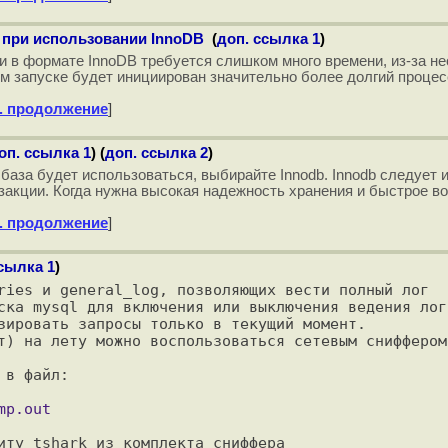
 при использовании InnoDB
(
доп. ссылка 1
)
 в формате InnoDB требуется слишком много времени, из-за н
м запуске будет инициирован значительно более долгий процесс
. продолжение
]
оп. ссылка 1
) (
доп. ссылка 2
)
база будет использоваться, выбирайте Innodb. Innodb следует 
транзакции. Когда нужна высокая надежность хранения и быстрое 
. продолжение
]
сылка 1
)
ries и general_log, позволяющих вести полный лог 

ска mysql для включения или выключения ведения лого
зировать запросы только в текущий момент.

т) на лету можно воспользоваться сетевым сниффером.
в файл:

иту tshark из комплекта сниффера
