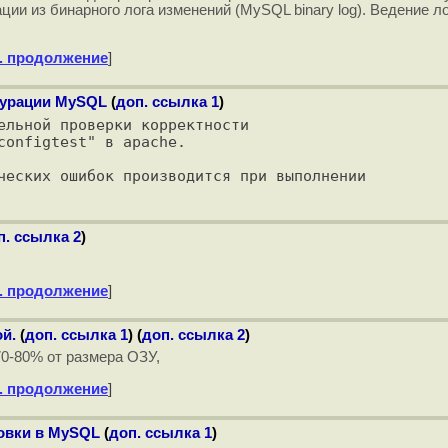
и из бинарного лога изменений (MySQL binary log). Ведение ло
. продолжение
]
гурации MySQL
(
доп. ссылка 1
)
ельной проверки корректности 

onfigtest" в apache.

п. ссылка 2
)
. продолжение
]
й.
(
доп. ссылка 1
) (
доп. ссылка 2
)
 70-80% от размера ОЗУ,
. продолжение
]
овки в MySQL
(
доп. ссылка 1
)