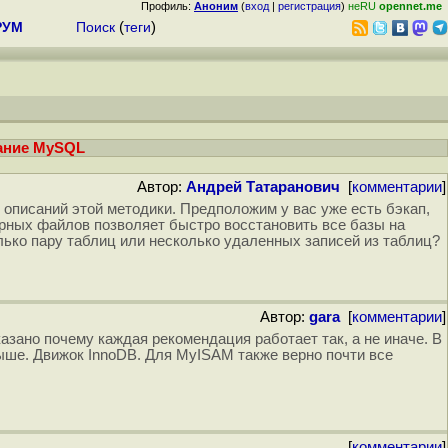
Профиль:
Аноним
(
вход
|
регистрация
)
неRU
opennet.me
РУМ
Поиск
(
теги
)
ание MySQL
Автор:
Андрей Татаранович
[
комментарии
]
описаний этой методики. Предположим у вас уже есть бэкап,
рных файлов позволяет быстро восстановить все базы на
олько пару таблиц или несколько удаленных записей из таблиц?
Автор:
gara
[
комментарии
]
зано почему каждая рекомендация работает так, а не иначе. В
выше. Движок InnoDB. Для MyISAM также верно почти все
[
комментарии
]