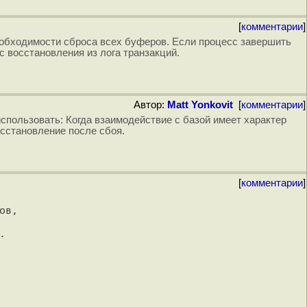
[
комментарии
]
еобходимости сброса всех буферов. Если процесс завершить
 восстановления из лога транзакций.
Автор:
Matt Yonkovit
[
комментарии
]
использовать: Когда взаимодействие с базой имеет характер
восстановление после сбоя.
[
комментарии
]
в, 


