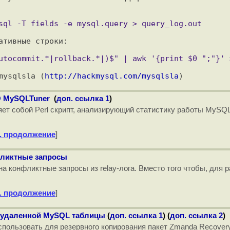
тивные строки:

mysqlsla (
http://hackmysql.com/mysqlsla
О MySQLTuner
(
доп. ссылка 1
)
вляет собой Perl скрипт, анализирующий статистику работы MyS
. продолжение
]
фликтные запросы
на конфликтные запросы из relay-лога. Вместо того чтобы, для
. продолжение
]
о удаленной MySQL таблицы
(
доп. ссылка 1
) (
доп. ссылка 2
)
ользовать для резервного копирования пакет Zmanda Recovery 