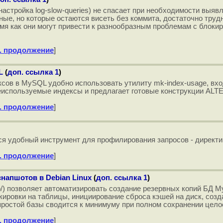
стройка log-slow-queries) не спасает при необходимости выяв
ые, но которые остаются висеть без коммита, достаточно трудн
мя как они могут привести к разнообразным проблемам с блоки
. продолжение
]
L
(
доп. ссылка 1
)
в в MySQL удобно использовать утилиту mk-index-usage, входящую
неиспользуемые индексы и предлагает готовые конструкции ALT
. продолжение
]
ился удобный инструмент для профилирования запросов - дире
. продолжение
]
напшотов в Debian Linux
(
доп. ссылка 1
)
kup/) позволяет автоматизировать создание резервных копий Б
кировки на таблицы, инициирование сброса кэшей на диск, соз
 простой базы сводится к минимуму при полном сохранении цело
. продолжение
]