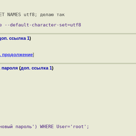
ET NAMES utf8; делаю так

доп. ссылка 1
)
. продолжение
]
L пароля
(
доп. ссылка 1
)