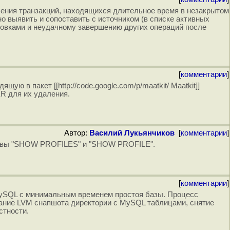
ления транзакций, находящихся длительное время в незакрытом
о выявить и сопоставить с источником (в списке активных
ровками и неудачному завершению других операций после
[
комментарии
]
 в пакет [[http://code.google.com/p/maatkit/ Maatkit]]
ER для их удаления.
Автор:
Василий Лукьянчиков
[
комментарии
]
ктивы "SHOW PROFILES" и "SHOW PROFILE".
[
комментарии
]
Д MySQL с минимальным временем простоя базы. Процесс
дание LVM снапшота директории с MySQL таблицами, снятие
стности.