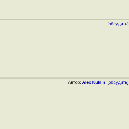
[
обсудить
]
Автор:
Alex Kuklin
[
обсудить
]