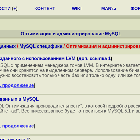
ОСТИ
(
+
)
КОНТЕНТ
WIKI
MAN'ы
ФО
Оптимизация и администрирование MySQL
данных
/
MySQL специфика
/ Оптимизация и администриров
озданного с использованием LVM
(
доп. ссылка 1
)
SQL с применением менеджера томов LVM. В интернете хватает 
чае они хранятся на выделенном сервере. Использование бина
нужно восстановить только часть баз или только одну, или же т
. продолжение
]
 данных в MySQL
L Оптимизация производительности", в которой подробно расска
те так!". Все нижесказанное будет относиться к MySQL 5.1 и 
. продолжение
]
оп. ссылка 1
)