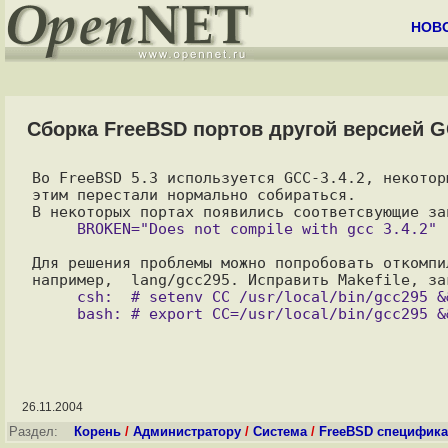
НОВ
Сборка FreeBSD портов другой версией 
Во FreeBSD 5.3 используется GCC-3.4.2, некотор
этим перестали нормально собираться.

Для решения проблемы можно попробовать откомпи
     csh:  # setenv CC /usr/local/bin/gcc295 && make install clean

26.11.2004
Раздел:
Корень
/
Администратору
/
Система
/
FreeBSD специфика