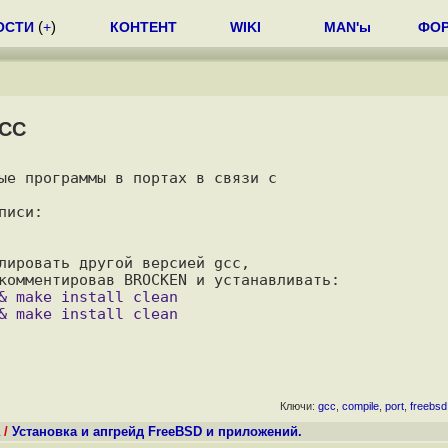
ОСТИ
(
+
)
КОНТЕНТ
WIKI
MAN'ы
ФО
GCC
ые программы в портах в связи с

лировать другой версией gcc, 

Ключи:
gcc
,
compile
,
port
,
freebsd
/
Установка и апгрейд FreeBSD и приложений.