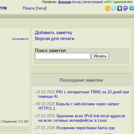
Профиль:
Аноним
(
вход
|
регистрация
)
неRU
opennet.me
РУМ
Поиск
(
теги
)
Добавить заметку
Версия для печати
[
исправить
]
Поиск заметки:
Последние заметки
-
19.04.2026
PKI с аппаратным TRNG за 10 дней при
помощи AI
-
09.03.2026
Борьба с web-ботами через запрет
HTTP/1.1
-
27.02.2026
Удаление всех IPv6 link-local адресов
на всех сетевых интерфейсах в Linux
/ Лицензия: CC-BY
-
27.01.2026
Ускорение пересборки llama.cpp