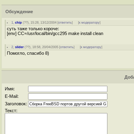
Обсуждение
1
,
chip
(
??
), 15:28, 13/12/2004 [
ответить
]
[
к модератору
]
суть таже только короче:
[env] CC=/usr/local/bin/gcc295 make install clean
2
,
slider
(
??
), 18:58, 20/04/2005 [
ответить
]
[
к модератору
]
Помогло, спасибо 8)
Доба
Имя:
E-Mail:
Заголовок:
Текст: