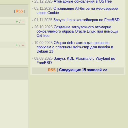
-
25.12.2025
Атомарные обновления в OSTree
-
03.11.2025
Отсеивание AI-ботов на web-сервере
[
RSS
]
через Cookie
-
01.11.2025
Запуск Linux-контейнеров во FreeBSD
+
–
/
-
26.10.2025
Создание загрузочного атомарно
обновляемого образа Oracle Linux при помощи
OSTree
-
19.09.2025
Сборка deb-пакета для решения
+
–
/
проблем с плагином nvim-cmp для neovim в
Debian 13
-
09.09.2025
Запуск KDE Plasma 6 с Wayland во
FreeBSD
RSS
|
Следующие 15 записей >>