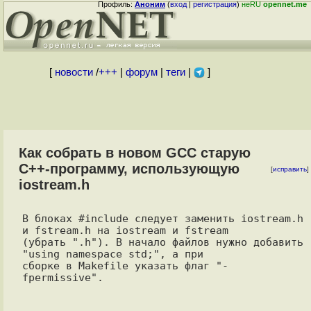
Профиль:
Аноним
(
вход
|
регистрация
)
неRU
opennet.me
[
новости
/
+++
|
форум
|
теги
|
]
Как собрать в новом GCC старую
C++-программу, использующую
[
исправить
]
iostream.h
В блоках #include следует заменить iostream.h 
и fstream.h на iostream и fstream

(убрать ".h"). В начало файлов нужно добавить 
"using namespace std;", а при

сборке в Makefile указать флаг "-