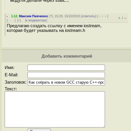
модуля делали через static...
1.12
,
Максим Пивченко
(
?
), 15:29, 15/10/2015 [
ответить
] [
﹢﹢﹢
]
+
–
/
[
· · ·
]
[
↑
] [
к модератору
]
Предлагаю создать ссылку с именем iostream,
которая будет указывать на iostream.h
Добавить комментарий
Имя:
E-Mail:
Заголовок:
Текст: