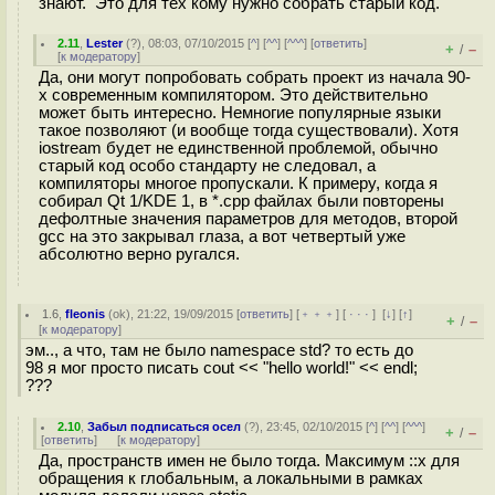
знают. Это для тех кому нужно собрать старый код.
2.11
,
Lester
(
?
), 08:03, 07/10/2015 [
^
] [
^^
] [
^^^
] [
ответить
]
+
–
/
[
к модератору
]
Да, они могут попробовать собрать проект из начала 90-
х современным компилятором. Это действительно
может быть интересно. Немногие популярные языки
такое позволяют (и вообще тогда существовали). Хотя
iostream будет не единственной проблемой, обычно
старый код особо стандарту не следовал, а
компиляторы многое пропускали. К примеру, когда я
собирал Qt 1/KDE 1, в *.cpp файлах были повторены
дефолтные значения параметров для методов, второй
gcc на это закрывал глаза, а вот четвертый уже
абсолютно верно ругался.
1.6
,
fleonis
(
ok
), 21:22, 19/09/2015 [
ответить
] [
﹢﹢﹢
] [
· · ·
]
[
↓
] [
↑
]
+
–
/
[
к модератору
]
эм.., а что, там не было namespace std? то есть до
98 я мог просто писать cout << "hello world!" << endl;
???
2.10
,
Забыл подписаться осел
(
?
), 23:45, 02/10/2015 [
^
] [
^^
] [
^^^
]
+
–
/
[
ответить
]
[
к модератору
]
Да, пространств имен не было тогда. Максимум ::x для
обращения к глобальным, а локальными в рамках