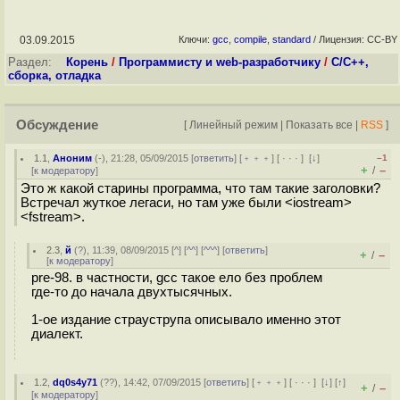
03.09.2015
Ключи:
gcc
,
compile
,
standard
/ Лицензия: CC-BY
Раздел:
Корень
/
Программисту и web-разработчику
/
C/C++,
сборка, отладка
Обсуждение
[
Линейный режим
|
Показать все
|
RSS
]
1.1
,
Аноним
(
-
), 21:28, 05/09/2015 [
ответить
] [
﹢﹢﹢
] [
· · ·
]
[
↓
]
–1
+
–
/
[
к модератору
]
Это ж какой старины программа, что там такие заголовки?
Встречал жуткое легаси, но там уже были <iostream>
<fstream>.
2.3
,
й
(
?
), 11:39, 08/09/2015 [
^
] [
^^
] [
^^^
] [
ответить
]
+
–
/
[
к модератору
]
pre-98. в частности, gcc такое ело без проблем
где-то до начала двухтысячных.
1-ое издание страуструпа описывало именно этот
диалект.
1.2
,
dq0s4y71
(
??
), 14:42, 07/09/2015 [
ответить
] [
﹢﹢﹢
] [
· · ·
]
[
↓
] [
↑
]
+
–
/
[
к модератору
]