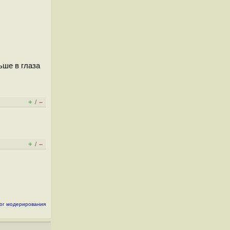
ьше в глаза
+
–
/
+
–
/
ог модерирования