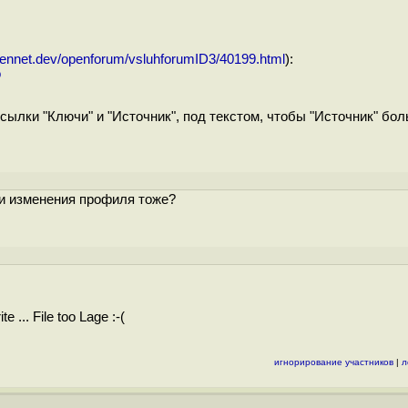
pennet.dev/openforum/vsluhforumID3/40199.html
):
o
сылки "Ключи" и "Источник", под текстом, чтобы "Источник" бол
 и изменения профиля тоже?
.. File too Lage :-(
игнорирование участников
|
л