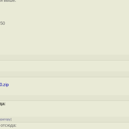
ли выше.
.50
0.zip
да:
ератору
]
 отсюда: