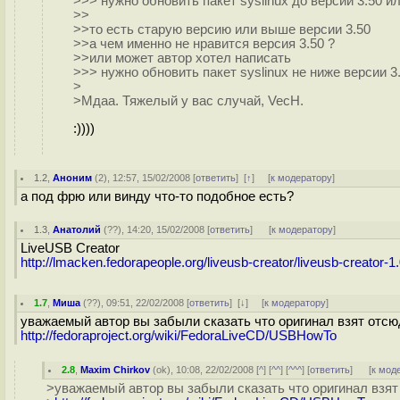
>>> нужно обновить пакет syslinux до версии 3.50 и
>>
>>то есть старую версию или выше версии 3.50
>>а чем именно не нравится версия 3.50 ?
>>или может автор хотел написать
>>> нужно обновить пакет syslinux не ниже версии 3
>
>Мдаа. Тяжелый у вас случай, VecH.
:))))
1.2
,
Аноним
(
2
), 12:57, 15/02/2008 [
ответить
]
[
↑
] [
к модератору
]
а под фрю или винду что-то подобное есть?
1.3
,
Анатолий
(
??
), 14:20, 15/02/2008 [
ответить
]
[
к модератору
]
LiveUSB Creator
http://lmacken.fedorapeople.org/liveusb-creator/liveusb-creator-1.
1.7
,
Миша
(
??
), 09:51, 22/02/2008 [
ответить
]
[
↓
] [
к модератору
]
уважаемый автор вы забыли сказать что оригинал взят отсю
http://fedoraproject.org/wiki/FedoraLiveCD/USBHowTo
2.8
,
Maxim Chirkov
(
ok
), 10:08, 22/02/2008 [
^
] [
^^
] [
^^^
] [
ответить
]
[
к мод
>уважаемый автор вы забыли сказать что оригинал взят