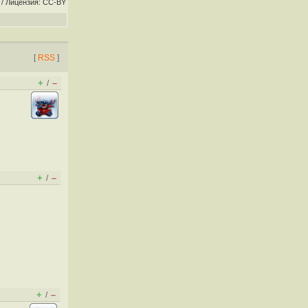
/ Лицензия: CC-BY
[
RSS
]
+
–
/
+
–
/
+
–
/