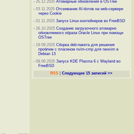
-
25.12.2025
Атомарные обновления в OSTree
-
03.11.2025
Отсеивание AI-ботов на web-сервере
через Cookie
-
01.11.2025
Запуск Linux-контейнеров во FreeBSD
-
26.10.2025
Создание загрузочного атомарно
обновляемого образа Oracle Linux при помощи
OSTree
-
19.09.2025
Сборка deb-пакета для решения
проблем с плагином nvim-cmp для neovim в
Debian 13
-
09.09.2025
Запуск KDE Plasma 6 с Wayland во
FreeBSD
RSS
|
Следующие 15 записей >>