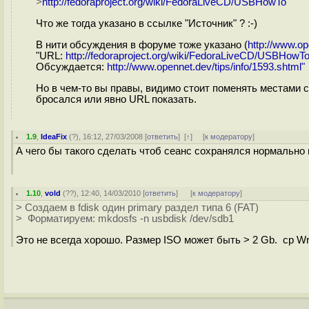
>
http://fedoraproject.org/wiki/FedoraLiveCD/USBHowTo
Что же тогда указано в ссылке "Источник" ? :-)
В нити обсуждения в форуме тоже указано (
http://www.o
"URL:
http://fedoraproject.org/wiki/FedoraLiveCD/USBHowT
Обсуждается:
http://www.opennet.dev/tips/info/1593.shtml"
Но в чем-то вы правы, видимо стоит поменять местами с
бросался или явно URL показать.
1.9
,
IdeaFix
(
?
), 16:12, 27/03/2008 [
ответить
]
[
↑
] [
к модератору
]
А чего бы такого сделать чтоб сеанс сохранялся нормально
1.10
,
vold
(
??
), 12:40, 14/03/2010 [
ответить
]
[
к модератору
]
> Создаем в fdisk один primary раздел типа 6 (FAT)
> Форматируем: mkdosfs -n usbdisk /dev/sdb1
Это не всегда хорошо. Размер ISO может быть > 2 Gb. cp Write .