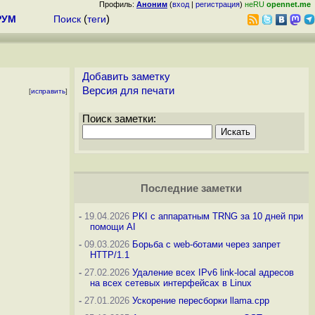
Профиль:
Аноним
(
вход
|
регистрация
)
неRU
opennet.me
РУМ
Поиск
(
теги
)
Добавить заметку
Версия для печати
[
исправить
]
Поиск заметки:
Последние заметки
-
19.04.2026
PKI с аппаратным TRNG за 10 дней при
помощи AI
-
09.03.2026
Борьба с web-ботами через запрет
HTTP/1.1
-
27.02.2026
Удаление всех IPv6 link-local адресов
на всех сетевых интерфейсах в Linux
-
27.01.2026
Ускорение пересборки llama.cpp