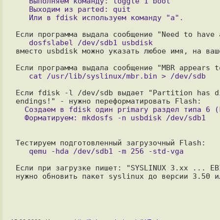
   Выполняем команду: toggle 1 boot

   Выходим из parted: quit

вместо usbdisk можно указать любое имя, на ваше
Если fdisk -l /dev/sdb выдает "Partition has d
  Создаем в fdisk один primary раздел типа 6 (FAT)

Если при загрузке пишет: "SYSLINUX 3.xx ... EB