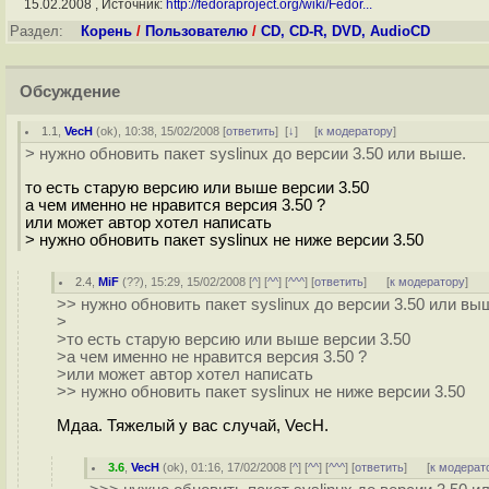
15.02.2008 , Источник:
http://fedoraproject.org/wiki/Fedor...
Раздел:
Корень
/
Пользователю
/
CD, CD-R, DVD, AudioCD
Обсуждение
1.1
,
VecH
(
ok
), 10:38, 15/02/2008 [
ответить
]
[
↓
] [
к модератору
]
> нужно обновить пакет syslinux до версии 3.50 или выше.
то есть старую версию или выше версии 3.50
а чем именно не нравится версия 3.50 ?
или может автор хотел написать
> нужно обновить пакет syslinux не ниже версии 3.50
2.4
,
MiF
(
??
), 15:29, 15/02/2008 [
^
] [
^^
] [
^^^
] [
ответить
]
[
к модератору
]
>> нужно обновить пакет syslinux до версии 3.50 или вы
>
>то есть старую версию или выше версии 3.50
>а чем именно не нравится версия 3.50 ?
>или может автор хотел написать
>> нужно обновить пакет syslinux не ниже версии 3.50
Мдаа. Тяжелый у вас случай, VecH.
3.6
,
VecH
(
ok
), 01:16, 17/02/2008 [
^
] [
^^
] [
^^^
] [
ответить
]
[
к модерат