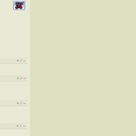
+
–
/
+
–
/
+
–
/
+
–
/