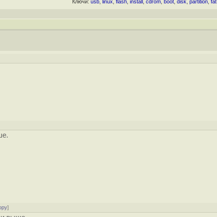
Ключи:
usb
,
linux
,
flash
,
install
,
cdrom
,
boot
,
disk
,
partition
,
fat
ше.
ору
]