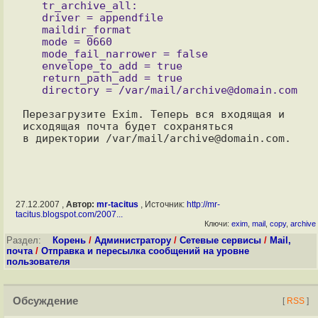
   tr_archive_all:

   driver = appendfile

   maildir_format

   mode = 0660

   mode_fail_narrower = false

   envelope_to_add = true

   return_path_add = true

Перезагрузите Exim. Теперь вся входящая и 
исходящая почта будет сохраняться 

27.12.2007 ,
Автор:
mr-tacitus
, Источник:
http://mr-
tacitus.blogspot.com/2007...
Ключи:
exim
,
mail
,
copy
,
archive
Раздел:
Корень
/
Администратору
/
Сетевые сервисы
/
Mail,
почта
/
Отправка и пересылка сообщений на уровне
пользователя
Обсуждение
[
RSS
]