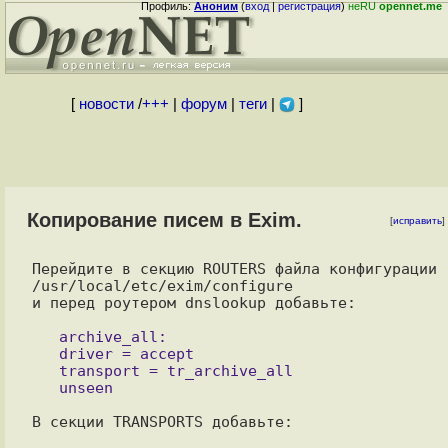
Профиль:
Аноним
(
вход
|
регистрация
)
неRU
opennet.me
[
новости
/
+++
|
форум
|
теги
|
]
Копирование писем в Exim.
[
исправить
]
Перейдите в секцию ROUTERS файла конфигурации 
/usr/local/etc/exim/configure 

и перед роутером dnslookup добавьте:

   archive_all:

   driver = accept

   transport = tr_archive_all

В секции TRANSPORTS добавьте:
