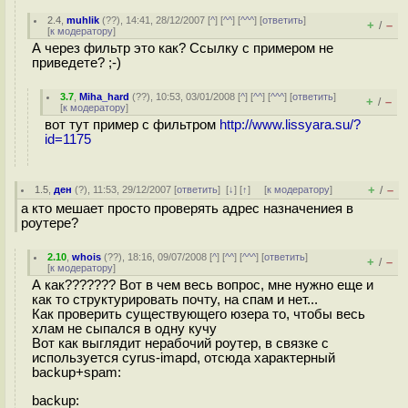
2.4
,
muhlik
(
??
), 14:41, 28/12/2007 [
^
] [
^^
] [
^^^
] [
ответить
]
+
–
/
[
к модератору
]
А через фильтр это как? Ссылку с примером не
приведете? ;-)
3.7
,
Miha_hard
(
??
), 10:53, 03/01/2008 [
^
] [
^^
] [
^^^
] [
ответить
]
+
–
/
[
к модератору
]
вот тут пример с фильтром
http://www.lissyara.su/?
id=1175
+
–
1.5
,
ден
(
?
), 11:53, 29/12/2007 [
ответить
]
[
↓
] [
↑
] [
к модератору
]
/
а кто мешает просто проверять адрес назначениея в
роутере?
2.10
,
whois
(
??
), 18:16, 09/07/2008 [
^
] [
^^
] [
^^^
] [
ответить
]
+
–
/
[
к модератору
]
А как??????? Вот в чем весь вопрос, мне нужно еще и
как то структурировать почту, на спам и нет...
Как проверить существующего юзера то, чтобы весь
хлам не сыпался в одну кучу
Вот как выглядит нерабочий роутер, в связке с
используется cyrus-imapd, отсюда характерный
backup+spam:
backup: