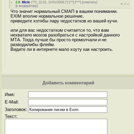
2.9
,
Micle
(
??
), 11:01, 11/01/2008 [
^
] [
^^
] [
^^^
] [
ответить
]
+
–
/
[
к модератору
]
Что значит нормальный СМАП в вашем понимании.
EXIM вполне нормальное решение.
приведите хотябы пару недостатков из вашей кучи.
или для вас недостатком считается то, что вам
нехватило мозгов разобраться с настройкой данного
МТА. Тогда лучше бы просто промолчали и не
разводилибы флейм.
Видите ли в интернете мало хоуту как настроить.
Добавить комментарий
Имя:
E-Mail:
Заголовок:
Текст: