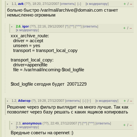
+
–
1.1
,
avk
(
??
), 18:20, 27/12/2007 [
ответить
]
[
↓
] [
к модератору
]
/
больно быстро /var/mail/archive@domain.com станет
немысленно огромным
2.6
,
igor
(
??
), 22:16, 29/12/2007 [
^
] [
^^
] [
^^^
] [
ответить
]
+
–
/
[
к модератору
]
xxx_archive_route:
driver = accept
unseen = yes
transport = transport_local_copy
transport_local_copy:
driver=appendfile
file = /var/mail/incoming-$tod_logfile
$tod_logfile сегодня будет 20071229
+
–
1.2
,
Абигор
(
?
), 19:28, 27/12/2007 [
ответить
]
[
↓
] [
↑
] [
к модератору
]
/
Решение через фильтр выглядит на много лучше. Так как
позволяет через базу решать с каких ящиков копировать
2.3
,
anonymous
(
??
), 22:49, 27/12/2007 [
^
] [
^^
] [
^^^
] [
ответить
]
+
–
/
[
к модератору
]
Вредные советы на opennet :)