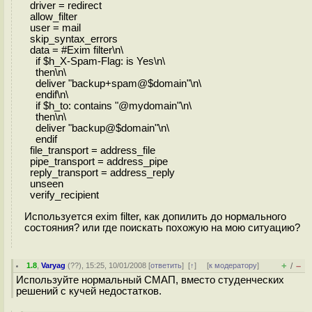
driver = redirect
allow_filter
user = mail
skip_syntax_errors
data = #Exim filter\n\
if $h_X-Spam-Flag: is Yes\n\
then\n\
deliver "backup+spam@$domain"\n\
endif\n\
if $h_to: contains "@mydomain"\n\
then\n\
deliver "backup@$domain"\n\
endif
file_transport = address_file
pipe_transport = address_pipe
reply_transport = address_reply
unseen
verify_recipient
Используется exim filter, как допилить до нормального
состояния? или где поискать похожую на мою ситуацию?
+
–
1.8
,
Varyag
(
??
), 15:25, 10/01/2008 [
ответить
]
[
↑
] [
к модератору
]
/
Используйте нормальный СМАП, вместо студенческих
решений с кучей недостатков.