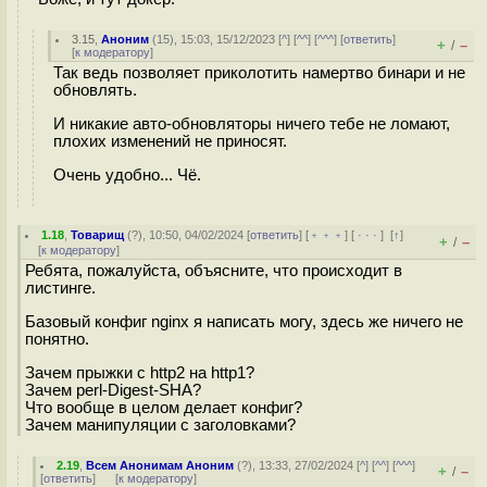
3.15
,
Аноним
(
15
), 15:03, 15/12/2023 [
^
] [
^^
] [
^^^
] [
ответить
]
+
–
/
[
к модератору
]
Так ведь позволяет приколотить намертво бинари и не
обновлять.
И никакие авто-обновляторы ничего тебе не ломают,
плохих изменений не приносят.
Очень удобно... Чё.
1.18
,
Товарищ
(
?
), 10:50, 04/02/2024 [
ответить
] [
﹢﹢﹢
] [
· · ·
]
[
↑
]
+
–
/
[
к модератору
]
Ребята, пожалуйста, объясните, что происходит в
листинге.
Базовый конфиг nginx я написать могу, здесь же ничего не
понятно.
Зачем прыжки с http2 на http1?
Зачем perl-Digest-SHA?
Что вообще в целом делает конфиг?
Зачем манипуляции с заголовками?
2.19
,
Всем Анонимам Аноним
(
?
), 13:33, 27/02/2024 [
^
] [
^^
] [
^^^
]
+
–
/
[
ответить
]
[
к модератору
]