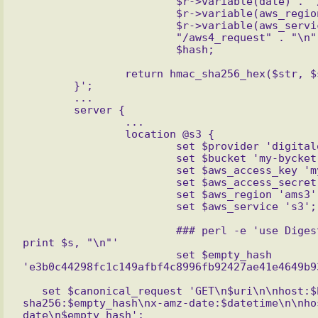
			$r->variable(date) . "/" .

			$r->variable(aws_region) . "/" .

			$r->variable(aws_service) .

			"/aws4_request" . "\n" .

		return hmac_sha256_hex($str, $signing_key);

	}';

	...

	server {

		...

		location @s3 {

			set $provider 'digitaloceanspaces.com';

			set $bucket 'my-bycket-name';

			set $aws_access_key 'my-key';

			set $aws_access_secret 'my-secret';

			set $aws_region 'ams3';

			### perl -e 'use Digest::SHA qw(sha256_hex); my $s = sha256_hex(""); 
print $s, "\n"'

			set $empty_hash 
   set $canonical_request 'GET\n$uri\n\nhost:$bucket.$aws_region.$provider\nx-amz-content-
sha256:$empty_hash\nx-amz-date:$datetime\n\nho