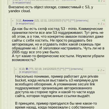
+
–
/
[
к модератору
]
Внезапно есть object storage, совместимый с S3, у
yandex cloud.
3.12
,
Аноним
(
12
), 12:11, 13/12/2023 [
^
] [
^^
] [
^^^
] [
ответить
]
+1
[
к модератору
]
+
–
/
Да как бы есть селф хостед S3 - minio. Коммерческие
хранилки почти все апи S3 поддерживают. Тут речь не
об этом, а о том, что конкретно амазон позволял даже
сайты с себя хостить. Не просто раздавать без
авторизации, но и отдавать index какой скажешь при
обращении на /. И заголовки настраивать. Чуть ли не в
2005 году все это уже было.
А тут какие-то феерические костыли. Неужели убрали
возможность?
4.13
,
Я
(
??
), 02:19, 14/12/2023 [
^
] [
^^
] [
^^^
] [
ответить
]
+
–
/
[
к модератору
]
Насколько понимаю, пример работает для private
bucket, когда нельзя выставить s3 напрямую для
всеобщего обозрения. А упоминание secure link
подразумевает организацию авторизованного
доступа на стороне nginx и какой-то части кода
сайта, которая подписанные ссылки выдаёт.
В принципе, пример пригодился бы мне какое-то
время назад, когда переезжали с собственного