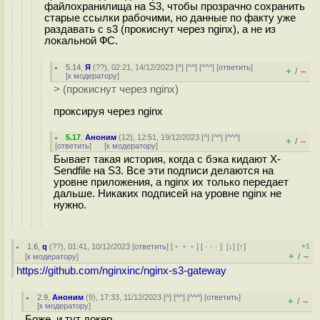
файлохранилища на S3, чтобы прозрачно сохранить
старые ссылки рабочими, но данные по факту уже
раздавать с s3 (прокиснут через nginx), а не из
локальной ФС.
5.14
,
Я
(
??
), 02:21, 14/12/2023 [
^
] [
^^
] [
^^^
] [
ответить
]
+
–
/
[
к модератору
]
> (прокиснут через nginx)
проксируя через nginx
5.17
,
Аноним
(
12
), 12:51, 19/12/2023 [
^
] [
^^
] [
^^^
]
+
–
/
[
ответить
]
[
к модератору
]
Бывает такая история, когда с бэка кидают X-
Sendfile на S3. Все эти подписи делаются на
уровне приложения, а nginx их только передает
дальше. Никаких подписей на уровне nginx не
нужно.
1.6
,
q
(
??
), 01:41, 10/12/2023 [
ответить
] [
﹢﹢﹢
] [
· · ·
]
[
↓
] [
↑
]
+1
+
–
/
[
к модератору
]
https://github.com/nginxinc/nginx-s3-gateway
2.9
,
Аноним
(
9
), 17:33, 11/12/2023 [
^
] [
^^
] [
^^^
] [
ответить
]
+
–
/
[
к модератору
]
Боже, и тут докер.