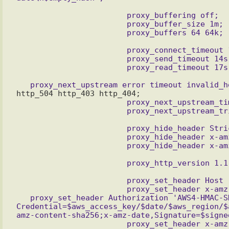
			proxy_buffering off;

			proxy_buffer_size 1m;

			proxy_connect_timeout 11s;

			proxy_send_timeout 14s;

			proxy_next_upstream_timeout 30s;

			proxy_hide_header Strict-Transport-Security;

			proxy_hide_header x-amz-request-id;

			proxy_set_header Host '$bucket.$aws_region.$provider';

			proxy_set_header x-amz-date '$datetime';

   proxy_set_header Authorization 'AWS4-HMAC-SHA256 
Credential=$aws_access_key/$date/$aws_region/$
amz-content-sha256;x-amz-date,Signature=$signed
			proxy_set_header x-amz-content-sha256 '$empty_hash';
