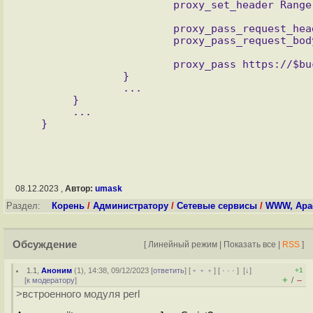
			proxy_pass_request_headers off;

			proxy_pass https://$bucket.$aws_region.$provider;

		}

		...

	}

	...

08.12.2023 ,
Автор:
umask
Раздел:
Корень
/
Администратору
/
Сетевые сервисы
/
WWW, Apac
Обсуждение
[
Линейный режим
|
Показать все
|
RSS
]
1.1
,
Аноним
(
1
), 14:38, 09/12/2023 [
ответить
] [
﹢﹢﹢
] [
· · ·
]
[
↓
]
+1
+
–
/
[
к модератору
]
>встроенного модуля perl