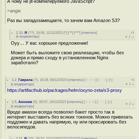
А чому не jit-компилируемого JavaScript?
>angie
Раз вы западозамещаете, то зачем вам Amazon S3?
2.10
,
Я
(
??
), 19:09, 11/12/2023 [
^
] [
^^
] [
^^^
] [
ответить
]
+1
[
к модератору
]
+
–
/
Оуу… У вас хорошее предложение!
Может быть выложите свою реализацию, чтобы без
докера и прямо сходу в установленном Nginx
заработало?
1.2
,
Гаврила
(
?
), 19:28, 09/12/2023 [
ответить
] [
﹢﹢﹢
] [
· · ·
]
[
↑
]
+1
+
–
/
[
к модератору
]
https://artifacthub.io/packages/helm/oxyno-zeta/s3-proxy
1.5
,
Аноним
(
5
), 00:07, 10/12/2023 [
ответить
] [
﹢﹢﹢
] [
· · ·
]
[
↓
]
+
–
/
[
к модератору
]
Вроде амазон всегда позволял бакет просто так в
интернет выставить без всяких токенов. Можно привязать
поддомен и давать напрямую, ну или проксировать без
велосипедов.
2.11
,
Я
(
??
), 20:33, 11/12/2023 [
^
] [
^^
] [
^^^
] [
ответить
]