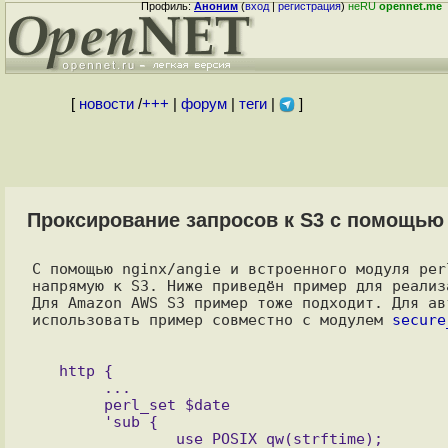
Профиль:
Аноним
(
вход
|
регистрация
)
неRU
opennet.me
[
новости
/
+++
|
форум
|
теги
|
]
Проксирование запросов к S3 с помощью 
С помощью nginx/angie и встроенного модуля per
напрямую к S3. Ниже приведён пример для реализ
Для Amazon AWS S3 пример тоже подходит. Для ав
использовать пример совместно с модулем 
secure
   http {

	...

	perl_set $date

	'sub {

		use POSIX qw(strftime);
