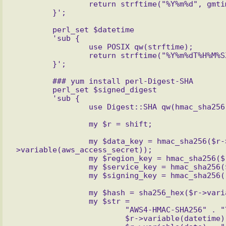
		return strftime("%Y%m%d", gmtime());

	perl_set $datetime

	'sub {

		use POSIX qw(strftime);

		return strftime("%Y%m%dT%H%M%SZ", gmtime());

	### yum install perl-Digest-SHA

	perl_set $signed_digest

	'sub {

		my $data_key = hmac_sha256($r->variable(date), "AWS4" . $r-
>variable(aws_access_secret));

		my $region_key = hmac_sha256($r->variable(aws_region), $data_key);

		my $service_key = hmac_sha256($r->variable(aws_service), $region_key);

		my $hash = sha256_hex($r->variable(canonical_request));

		my $str =

			"AWS4-HMAC-SHA256" . "\n" .

			$r->variable(datetime) . "\n" .
