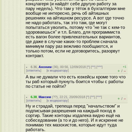
концлагеря (и найдёт себе другую работу за
пару недель). Что там у тёток в бухгалтерии мне
вообще не интересно, речь об айтишных
решениях на айтишном ресурсе. А вот где точно
не надо работать, так это там, где могут
попытаться уволить, потому что "не так с кем-то
здороваешься" и т.п. Благо, для программиста
есть вагон более привлекательных вариантов,
где даже в случае каких-то проблем сначала
минимум пару раз вежливо пообщаются, и
только потом, если не договоритесь, разорвут
контракт.
6.36
,
Аноним
(
36
), 00:56, 12/09/2018 [
^
] [
^^
] [
^^^
]
+1
[
ответить
]
[
к модератору
]
+
–
/
А вы не думали что есть юзкейсы кроме того что
ты раб который пyкнуть боится чтобы с работы
по статье не пойти?
6.38
,
Максим
(
??
), 22:21, 20/09/2018 [
^
] [
^^
] [
^^^
]
+
–
/
[
ответить
]
[
к модератору
]
Ну и страдай, трепеща перед "начальством" и
подписывая разрешения на каждый поход в
сортир. Такие конторы издалека видно ещё на
собеседовании (а то и до него). И я искренне не
понимаю тех мазохистов, которые идут туда
работать.