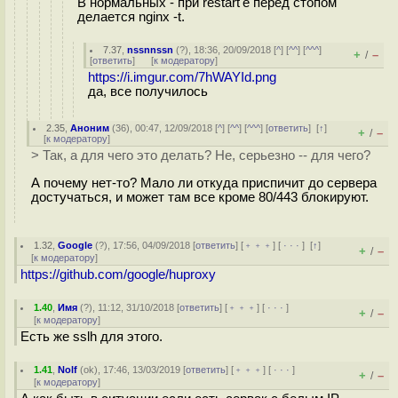
В нормальных - при restart'е перед стопом
делается nginx -t.
7.37
,
nssnnssn
(
?
), 18:36, 20/09/2018 [
^
] [
^^
] [
^^^
]
+
–
/
[
ответить
]
[
к модератору
]
https://i.imgur.com/7hWAYId.png
да, все получилось
2.35
,
Аноним
(
36
), 00:47, 12/09/2018 [
^
] [
^^
] [
^^^
] [
ответить
]
[
↑
]
+
–
/
[
к модератору
]
> Так, а для чего это делать? Не, серьезно -- для чего?
А почему нет-то? Мало ли откуда приспичит до сервера
достучаться, и может там все кроме 80/443 блокируют.
1.32
,
Google
(
?
), 17:56, 04/09/2018 [
ответить
] [
﹢﹢﹢
] [
· · ·
]
[
↑
]
+
–
/
[
к модератору
]
https://github.com/google/huproxy
1.40
,
Имя
(
?
), 11:12, 31/10/2018 [
ответить
] [
﹢﹢﹢
] [
· · ·
]
+
–
/
[
к модератору
]
Есть же sslh для этого.
1.41
,
Nolf
(
ok
), 17:46, 13/03/2019 [
ответить
] [
﹢﹢﹢
] [
· · ·
]
+
–
/
[
к модератору
]