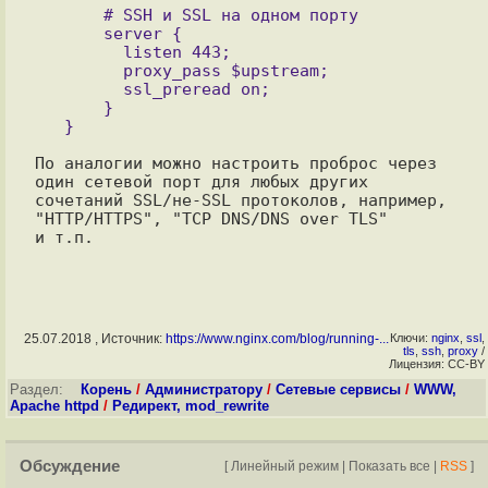
       # SSH и SSL на одном порту 

       server {

         listen 443;

         proxy_pass $upstream;

         ssl_preread on;

       }

По аналогии можно настроить проброс через 
один сетевой порт для любых других

сочетаний SSL/не-SSL протоколов, например, 
"HTTP/HTTPS", "TCP DNS/DNS over TLS"

25.07.2018 , Источник:
https://www.nginx.com/blog/running-...
Ключи:
nginx
,
ssl
,
tls
,
ssh
,
proxy
/
Лицензия: CC-BY
Раздел:
Корень
/
Администратору
/
Сетевые сервисы
/
WWW,
Apache httpd
/
Редирект, mod_rewrite
Обсуждение
[
Линейный режим
|
Показать все
|
RSS
]