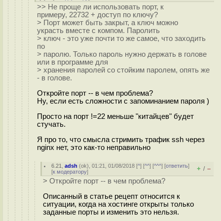
>> Не проще ли использовать порт, к
примеру, 22732 + доступ по ключу?
> Порт может быть закрыт, а ключ можно
украсть вместе с компом. Паролить
> ключ - это уже почти то же самое, что заходить
по
> паролю. Только пароль нужно держать в голове
или в программе для
> хранения паролей со стойким паролем, опять же
- в голове.
Откройте порт -- в чем проблема?
Ну, если есть сложности с запоминанием пароля )
Просто на порт !=22 меньше "китайцев" будет
стучать.
Я про то, что смысла стримить трафик ssh через
nginx нет, это как-то неправильно
6.21
,
adsh
(
ok
), 01:21, 01/08/2018 [
^
] [
^^
] [
^^^
] [
ответить
]
+
–
/
[
к модератору
]
> Откройте порт -- в чем проблема?
Описанный в статье рецепт относится к
ситуации, когда на хостинге открыты только
заданные порты и изменить это нельзя.