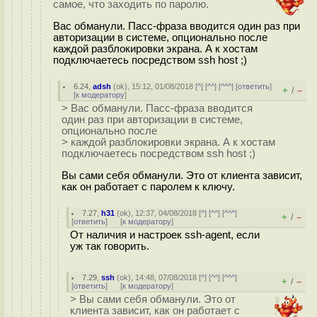
самое, что заходить по паролю.
Вас обманули. Пасс-фраза вводится один раз при
авторизации в системе, опционально после
каждой разблокировки экрана. А к хостам
подключаетесь посредством ssh host ;)
6.24
,
adsh
(
ok
), 15:12, 01/08/2018 [
^
] [
^^
] [
^^^
] [
ответить
]
+
–
/
[
к модератору
]
> Вас обманули. Пасс-фраза вводится
один раз при авторизации в системе,
опционально после
> каждой разблокировки экрана. А к хостам
подключаетесь посредством ssh host ;)
Вы сами себя обманули. Это от клиента зависит,
как он работает с паролем к ключу.
7.27
,
h31
(
ok
), 12:37, 04/08/2018 [
^
] [
^^
] [
^^^
]
+
–
/
[
ответить
]
[
к модератору
]
От наличия и настроек ssh-agent, если
уж так говорить.
7.29
,
ssh
(
ok
), 14:48, 07/08/2018 [
^
] [
^^
] [
^^^
]
+
–
/
[
ответить
]
[
к модератору
]
> Вы сами себя обманули. Это от
клиента зависит, как он работает с