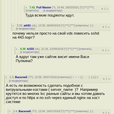
7.42
,
Full Master
(
?
), 19:46, 26/03/2021 [
^
] [
^^
] [
^^^
]
+
–
/
[
ответить
]
[
к модератору
]
Туда всякие поцреоты идут.
3.33
,
atk91
(
ok
), 13:36, 06/09/2018 [
^
] [
^^
] [
^^^
] [
ответить
]
[
↑
]
+
–
/
[
к модератору
]
почему нельзя просто на свой vds повесить sshd
на 443 порт?
4.39
,
lv333
(
ok
), 21:26, 22/09/2018 [
^
] [
^^
] [
^^^
] [
ответить
]
+
–
/
[
к модератору
]
А вдруг там уже сайтик висит имени Васи
Пупкина?
1.3
,
Василий
(
??
), 12:58, 26/07/2018 [
ответить
] [
﹢﹢﹢
] [
· · ·
]
[
↓
] [
↑
]
+
–
/
[
к модератору
]
А есть ли возможность сделать подобное с
витруальными-хостами ( server_name )? Например
крутятся во многих lxc разные сайты и мы хотим давать
доступ и по https и по ssh через единый nginx на хост
системе
2.4
,
Василий
(
??
), 13:04, 26/07/2018 [
^
] [
^^
] [
^^^
] [
ответить
]
[
↓
]
+
–
/