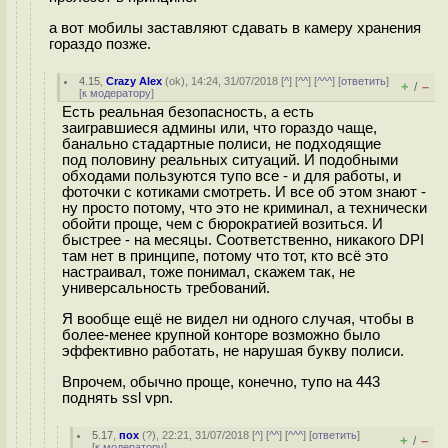
а вот мобилы заставляют сдавать в камеру хранения
гораздо позже.
4.15
,
Crazy Alex
(
ok
), 14:24, 31/07/2018 [
^
] [
^^
] [
^^^
] [
ответить
]
+
–
/
[
к модератору
]
Есть реальная безопасность, а есть
заигравшиеся админы или, что гораздо чаще,
банально стадартные полиси, не подходящие
под половину реальных ситуаций. И подобными
обходами пользуются тупо все - и для работы, и
фоточки с котиками смотреть. И все об этом знают -
ну просто потому, что это не криминал, а технически
обойти проще, чем с бюрократией возиться. И
быстрее - на месяцы. Соответственно, никакого DPI
там нет в принципе, потому что тот, кто всё это
настраивал, тоже понимал, скажем так, не
универсальность требований.
Я вообще ещё не видел ни одного случая, чтобы в
более-менее крупной конторе возможно было
эффективно работать, не нарушая букву полиси.
Впрочем, обычно проще, конечно, тупо на 443
поднять ssl vpn.
5.17
,
пох
(
?
), 22:21, 31/07/2018 [
^
] [
^^
] [
^^^
] [
ответить
]
+
–
/
[
к модератору
]