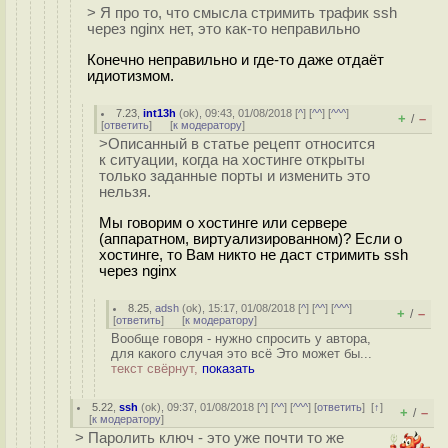
> Я про то, что смысла стримить трафик ssh
через nginx нет, это как-то неправильно
Конечно неправильно и где-то даже отдаёт
идиотизмом.
7.23
,
int13h
(
ok
), 09:43, 01/08/2018 [
^
] [
^^
] [
^^^
]
+
–
/
[
ответить
]
[
к модератору
]
>Описанный в статье рецепт относится
к ситуации, когда на хостинге открыты
только заданные порты и изменить это
нельзя.
Мы говорим о хостинге или сервере
(аппаратном, виртуализированном)? Если о
хостинге, то Вам никто не даст стримить ssh
через nginx
8.25
,
adsh
(
ok
), 15:17, 01/08/2018 [
^
] [
^^
] [
^^^
]
+
–
/
[
ответить
]
[
к модератору
]
Вообще говоря - нужно спросить у автора,
для какого случая это всё Это может бы...
текст свёрнут,
показать
5.22
,
ssh
(
ok
), 09:37, 01/08/2018 [
^
] [
^^
] [
^^^
] [
ответить
]
[
↑
]
+
–
/
[
к модератору
]
> Паролить ключ - это уже почти то же