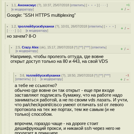
1.1
,
Анонисмус
(
?
), 10:37, 25/07/2018 [
ответить
] [
﹢﹢﹢
] [
· · ·
]
+1
+
–
/
[
к модератору
]
Google: "SSH HTTPS multiplexing"
1.2
,
троллейбусизбуханки
(
?
), 10:01, 26/07/2018 [
ответить
] [
﹢﹢﹢
]
+
–
/
[
· · ·
]
[
↓
] [
к модератору
]
но зачем? 8-O
2.5
,
Crazy Alex
(
ok
), 15:17, 28/07/2018 [
^
] [
^^
] [
^^^
] [
ответить
]
+
–
/
[
к модератору
]
Например, чтобы пролезть оттуда, где вовне
открыт доступ только на 80 и 443, на свой VDS
3.6
,
толлейбусизбуханки
(
?
), 18:50, 29/07/2018 [
^
] [
^^
] [
^^^
]
–1
[
ответить
]
[
↓
] [
к модератору
]
+
–
/
а тебе не ссыкотно?
обычно где вовне он так открыт - еще при входе
заставляют подписать бумажку, что на работе надо
заниматься работой, а не по своим vds лазать. И учти,
что pa/checkpoint/cisco умеют отличать ssl от левого
протокола на тех же портах, тем же самым (и не
только) способом.
впрочем, гораздо чаще - на дороге стоит
дешифрующий прокси, и никакой ssh через него не
пролезет в принципе.