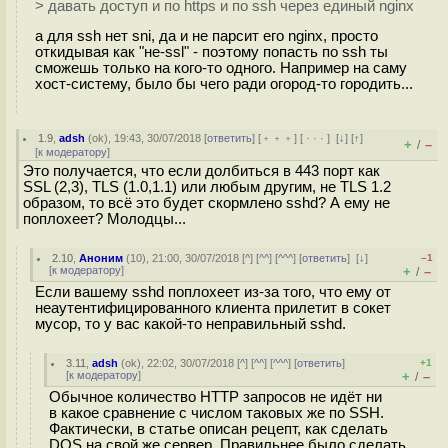
> давать доступ и по https и по ssh через единый nginx
а для ssh нет sni, да и не парсит его nginx, просто
откидывая как "не-ssl" - поэтому попасть по ssh ты
сможешь только на кого-то одного. Например на саму
хост-систему, было бы чего ради огород-то городить...
1.9
,
adsh
(
ok
), 19:43, 30/07/2018 [
ответить
] [
﹢﹢﹢
] [
· · ·
]
[
↓
] [
↑
]
+
–
/
[
к модератору
]
Это получается, что если долбиться в 443 порт как
SSL (2,3), TLS (1.0,1.1) или любым другим, не TLS 1.2
образом, то всё это будет скормлено sshd? А ему не
поплохеет? Молодцы...
2.10
,
Аноним
(
10
), 21:00, 30/07/2018 [
^
] [
^^
] [
^^^
] [
ответить
]
[
↓
]
–1
[
к модератору
]
+
–
/
Если вашему sshd поплохеет из-за того, что ему от
неаутентифицированного клиента прилетит в сокет
мусор, то у вас какой-то неправильный sshd.
3.11
,
adsh
(
ok
), 22:02, 30/07/2018 [
^
] [
^^
] [
^^^
] [
ответить
]
+1
[
к модератору
]
+
–
/
Обычное количество HTTP запросов не идёт ни
в какое сравнение с числом таковых же по SSH.
Фактически, в статье описан рецепт, как сделать
DOS на свой же сервер. Правильнее было сделать