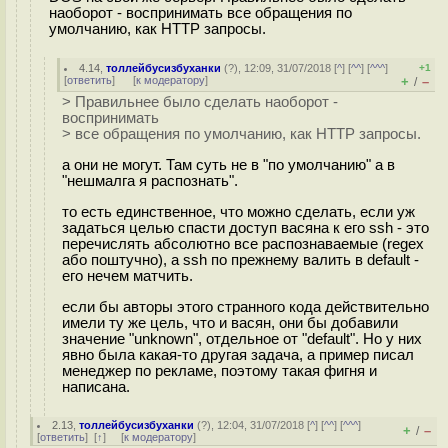
наоборот - воспринимать все обращения по
умолчанию, как HTTP запросы.
4.14
,
толлейбусизбуханки
(
?
), 12:09, 31/07/2018 [
^
] [
^^
] [
^^^
]
+1
[
ответить
]
[
к модератору
]
+
–
/
> Правильнее было сделать наоборот -
воспринимать
> все обращения по умолчанию, как HTTP запросы.
а они не могут. Там суть не в "по умолчанию" а в
"нешмалга я распознать".
то есть единственное, что можно сделать, если уж
задаться целью спасти доступ васяна к его ssh - это
перечислять абсолютно все распознаваемые (regex
або поштучно), а ssh по прежнему валить в default -
его нечем матчить.
если бы авторы этого странного кода действительно
имели ту же цель, что и васян, они бы добавили
значение "unknown", отдельное от "default". Но у них
явно была какая-то другая задача, а пример писал
менеджер по рекламе, поэтому такая фигня и
написана.
2.13
,
толлейбусизбуханки
(
?
), 12:04, 31/07/2018 [
^
] [
^^
] [
^^^
]
+
–
/
[
ответить
]
[
↑
] [
к модератору
]