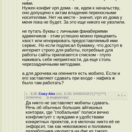
ними.
Нужен конфиг vpn дома - ок, идем к начальству,
оно допущено к актам владения переносными
носителями. Нет на месте - значит, vpn из дома у
меня пока не будет. За это еще никого не уволили.
не путать буквы с личными фанабериями
админчиков - этим успешно можно прищемить
хвост или игнорировать предоставляемый ими
сервис. Но если подписал бумажку, что доступ в
интернет строго для работы, потребные для
работы сайты прилагаются списком - глупо
наживать себе неприятности, да еще столь
череззадничными методами.
а для дpoчева на опеннете есть мобило. Если и
его заставляют сдавать при входе - нафига ж
было там работать?
6.26
,
Crazy Alex
(
ok
), 11:50, 04/08/2018 [
^
] [
^^
] [
^^^
]
+
–
/
[
ответить
]
[
к модератору
]
Да никто не заставляет мобилы сдавать.
Речь об обычных больших айтишных
конторах, где "глобальная" полиси вечно
конфликтует с нуждами и удобствами
конкретных проектов, и в мелочах никто её не
энфорсит, так как невозможно и половина
разработчикв уволится на фиг из такого