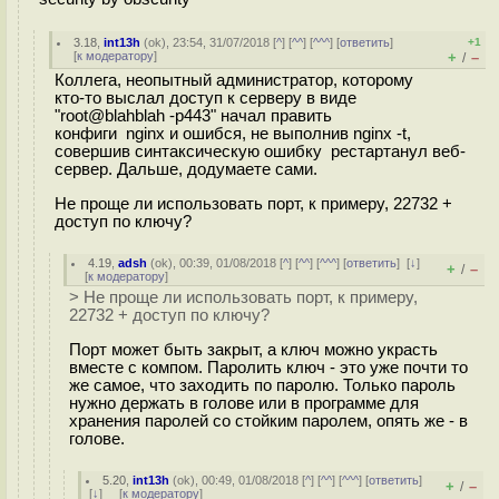
3.18
,
int13h
(
ok
), 23:54, 31/07/2018 [
^
] [
^^
] [
^^^
] [
ответить
]
+1
[
к модератору
]
+
–
/
Коллега, неопытный администратор, которому
кто-то выслал доступ к серверу в виде
"root@blahblah -p443" начал править
конфиги nginx и ошибся, не выполнив nginx -t,
совершив синтаксическую ошибку рестартанул веб-
сервер. Дальше, додумаете сами.
Не проще ли использовать порт, к примеру, 22732 +
доступ по ключу?
4.19
,
adsh
(
ok
), 00:39, 01/08/2018 [
^
] [
^^
] [
^^^
] [
ответить
]
[
↓
]
+
–
/
[
к модератору
]
> Не проще ли использовать порт, к примеру,
22732 + доступ по ключу?
Порт может быть закрыт, а ключ можно украсть
вместе с компом. Паролить ключ - это уже почти то
же самое, что заходить по паролю. Только пароль
нужно держать в голове или в программе для
хранения паролей со стойким паролем, опять же - в
голове.
5.20
,
int13h
(
ok
), 00:49, 01/08/2018 [
^
] [
^^
] [
^^^
] [
ответить
]
+
–
/
[
↓
] [
к модератору
]