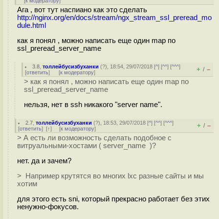
[
к модератору
]
Ага , вот тут наспиано как это сделать
http://nginx.org/en/docs/stream/ngx_stream_ssl_preread_mo
dule.html
как я понял , можно написать еще один map по
ssl_preread_server_name
3.8
,
толлейбусизбуханки
(
?
), 18:54, 29/07/2018 [
^
] [
^^
] [
^^^
]
+
–
/
[
ответить
]
[
к модератору
]
> как я понял , можно написать еще один map по
ssl_preread_server_name
нельзя, нет в ssh никакого "server name".
2.7
,
толлейбусизбуханки
(
?
), 18:53, 29/07/2018 [
^
] [
^^
] [
^^^
]
+
–
/
[
ответить
]
[
↑
] [
к модератору
]
> А есть ли возможность сделать подобное с
витруальными-хостами ( server_name )?
нет. да и зачем?
> Например крутятся во многих lxc разные сайты и мы
хотим
для этого есть sni, который прекрасно работает без этих
ненужно-фокусов.