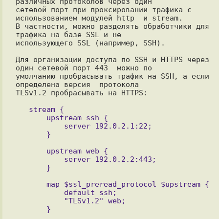
различных протоколов через один

сетевой порт при проксировании трафика с 
использованием модулей http  и stream.

В частности, можно разделять обработчики для 
трафика на базе SSL и не

использующего SSL (например, SSH).

Для организации доступа по SSH и HTTPS через 
один сетевой порт 443  можно по

умолчанию пробрасывать трафик на SSH, а если 
определена версия  протокола

TLSv1.2 пробрасывать на HTTPS:

   stream {

       upstream ssh {

           server 192.0.2.1:22;

       upstream web {

           server 192.0.2.2:443;

       }

       map $ssl_preread_protocol $upstream {

           default ssh;

           "TLSv1.2" web;
