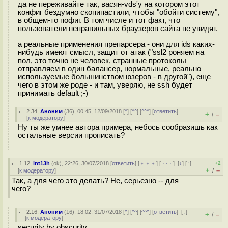
да не переживайте так, васян-vds'у на котором этот
конфиг бездумно скопипастили, чтобы "обойти систему",
в общем-то пофиг. В том числе и тот факт, что
пользователи неправильных браузеров сайта не увидят.
а реальные применения препарсера - они для ids каких-
нибудь имеют смысл, защит от атак ("ssl2 роняем на
пол, это точно не человек, странные протоколы
отправляем в один балансер, нормальные, реально
используемые большинством юзеров - в другой"), еще
чего в этом же роде - и там, уверяю, не ssh будет
принимать default ;-)
2.34
,
Аноним
(
36
), 00:45, 12/09/2018 [
^
] [
^^
] [
^^^
] [
ответить
]
+
–
/
[
к модератору
]
Ну ты же умнее автора примера, небось сообразишь как
остальные версии прописать?
1.12
,
int13h
(
ok
), 22:26, 30/07/2018 [
ответить
] [
﹢﹢﹢
] [
· · ·
]
[
↓
] [
↑
]
+2
+
–
/
[
к модератору
]
Так, а для чего это делать? Не, серьезно -- для
чего?
2.16
,
Аноним
(
16
), 18:02, 31/07/2018 [
^
] [
^^
] [
^^^
] [
ответить
]
[
↓
]
+
–
/
[
к модератору
]
security by obscurity