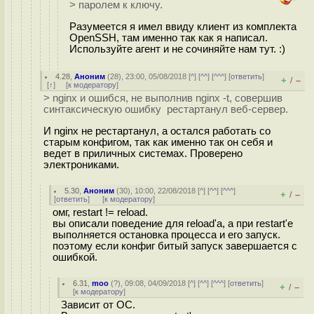
> паролем к ключу.
Разумеется я имел ввиду клиент из комплекта
OpenSSH, там именно так как я написал.
Используйте агент и не сочиняйте нам тут. :)
4.28
,
Аноним
(
28
), 23:00, 05/08/2018 [
^
] [
^^
] [
^^^
] [
ответить
]
+
–
/
[
↑
] [
к модератору
]
> nginx и ошибся, не выполнив nginx -t, совершив
синтаксическую ошибку рестартанул веб-сервер.
И nginx не рестартанул, а остался работать со
старым конфигом, так как именно так он себя и
ведет в приличных системах. Проверено
электрониками.
5.30
,
Аноним
(
30
), 10:00, 22/08/2018 [
^
] [
^^
] [
^^^
]
+
–
/
[
ответить
]
[
к модератору
]
омг, restart != reload.
вы описали поведение для reload'а, а при restart'е
выполняется остановка процесса и его запуск.
поэтому если конфиг битый запуск завершается с
ошибкой.
6.31
,
moo
(
?
), 09:08, 04/09/2018 [
^
] [
^^
] [
^^^
] [
ответить
]
+
–
/
[
к модератору
]
Зависит от ОС.