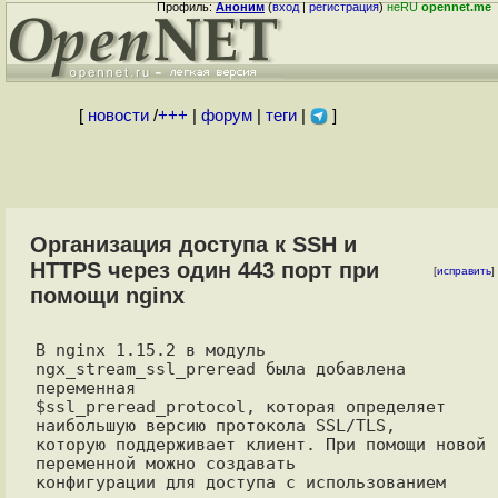
Профиль:
Аноним
(
вход
|
регистрация
)
неRU
opennet.me
[
новости
/
+++
|
форум
|
теги
|
]
Организация доступа к SSH и
HTTPS через один 443 порт при
[
исправить
]
помощи nginx
В nginx 1.15.2 в модуль 
ngx_stream_ssl_preread была добавлена 
переменная

$ssl_preread_protocol, которая определяет 
наибольшую версию протокола SSL/TLS,

которую поддерживает клиент. При помощи новой 
переменной можно создавать

конфигурации для доступа с использованием 