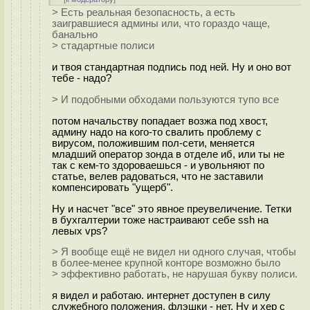
> Есть реальная безопасность, а есть
заигравшиеся админы или, что гораздо чаще,
банально
> стадартные полиси
и твоя стандартная подпись под ней. Ну и оно вот
тебе - надо?
> И подобными обходами пользуются тупо все
потом начальству попадает возжа под хвост,
админу надо на кого-то свалить проблему с
вирусом, положившим пол-сети, меняется
младший оператор зонда в отделе иб, или ты не
так с кем-то здороваешься - и увольняют по
статье, велев радоваться, что не заставили
компенсировать "ущерб".
Ну и насчет "все" это явное преувеличение. Тетки
в бухгалтерии тоже настраивают себе ssh на
левых vps?
> Я вообще ещё не видел ни одного случая, чтобы
в более-менее крупной конторе возможно было
> эффективно работать, не нарушая букву полиси.
я видел и работаю. интернет доступен в силу
служебного положения, флэшки - нет. Ну и хер с