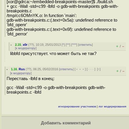
[xor@gdrca:~/embedded-breakpoints-master]$ ./build.sh
+ gcc -Wall -std=c99 -lbfd -o gdb-with-breakpoints gdb-with-
breakpoints.c
/tmp/cc6OMnYK.o: In function 'main':
gdb-with-breakpoints.c:(.text+0x5a): undefined reference to
'bfd_openr'
gdb-with-breakpoints.c:(.text+0x6f): undefined reference to
'bfd_perror'
2.15
,
x0r
(
??
), 10:19, 25/01/2013 [
^
] [
^^
] [
^^^
] [
ответить
]
+
–
/
[
к модератору
]
libbfd присутствует. что может быть не так?
1.16
,
Rus
(
??
), 06:25, 05/02/2016 [
ответить
] [
﹢﹢﹢
] [
· · ·
]
[
↑
]
+
–
/
[
к модератору
]
Переставь -lbfd в конец:
gcc -Wall -std=c99 -o gdb-with-breakpoints gdb-with-
breakpoints.c -lbfd
игнорирование участников
|
лог модерирования
Добавить комментарий