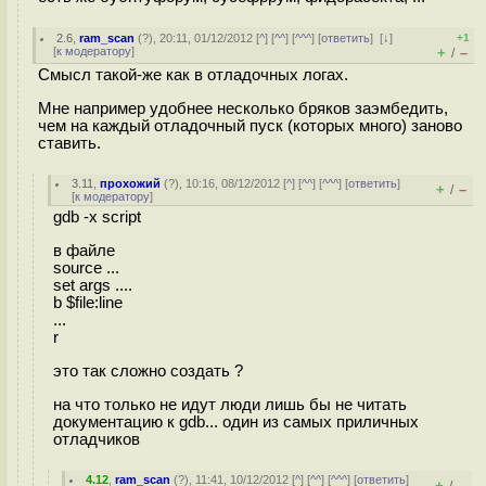
2.6
,
ram_scan
(
?
), 20:11, 01/12/2012 [
^
] [
^^
] [
^^^
] [
ответить
]
[
↓
]
+1
[
к модератору
]
+
–
/
Смысл такой-же как в отладочных логах.
Мне например удобнее несколько бряков заэмбедить,
чем на каждый отладочный пуск (которых много) заново
ставить.
3.11
,
прохожий
(
?
), 10:16, 08/12/2012 [
^
] [
^^
] [
^^^
] [
ответить
]
+
–
/
[
к модератору
]
gdb -x script
в файле
source ...
set args ....
b $file:line
...
r
это так сложно создать ?
на что только не идут люди лишь бы не читать
документацию к gdb... один из самых приличных
отладчиков
4.12
,
ram_scan
(
?
), 11:41, 10/12/2012 [
^
] [
^^
] [
^^^
] [
ответить
]
+
–