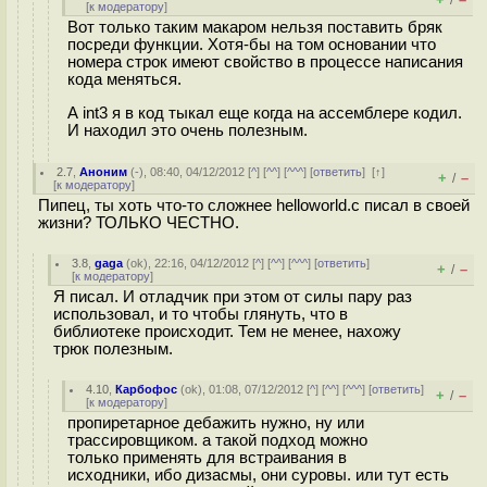
/
[
к модератору
]
Вот только таким макаром нельзя поставить бряк
посреди функции. Хотя-бы на том основании что
номера строк имеют свойство в процессе написания
кода меняться.
А int3 я в код тыкал еще когда на ассемблере кодил.
И находил это очень полезным.
2.7
,
Аноним
(
-
), 08:40, 04/12/2012 [
^
] [
^^
] [
^^^
] [
ответить
]
[
↑
]
+
–
/
[
к модератору
]
Пипец, ты хоть что-то сложнее helloworld.c писал в своей
жизни? ТОЛЬКО ЧЕСТНО.
3.8
,
gaga
(
ok
), 22:16, 04/12/2012 [
^
] [
^^
] [
^^^
] [
ответить
]
+
–
/
[
к модератору
]
Я писал. И отладчик при этом от силы пару раз
использовал, и то чтобы глянуть, что в
библиотеке происходит. Тем не менее, нахожу
трюк полезным.
4.10
,
Карбофос
(
ok
), 01:08, 07/12/2012 [
^
] [
^^
] [
^^^
] [
ответить
]
+
–
/
[
к модератору
]
пропиретарное дебажить нужно, ну или
трассировщиком. а такой подход можно
только применять для встраивания в
исходники, ибо дизасмы, они суровы. или тут есть