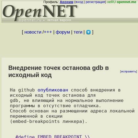
Профиль:
Аноним
(
вход
|
регистрация
)
неRU
opennet.me
[
новости
/
+++
|
форум
|
теги
|
]
Внедрение точек останова gdb в
[
исправить
]
исходный код
На github 
опубликован
 способ внедрения в 
исходный код точек останова для

gdb, не влияющий на нормальное выполнение 
программы в отсутствие отладчика.

Способ основан на размещении адреса локальной 
переменной в секции

(embed-breakpoints линкера).

  #define EMBED_BREAKPOINT \\
