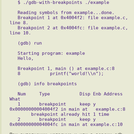
   Reading symbols from example...done.

   Breakpoint 1 at 0x4004f2: file example.c, 
line 8.

   Breakpoint 2 at 0x4004fc: file example.c, 
   Starting program: example 

   Breakpoint 1, main () at example.c:8

   Num     Type           Disp Enb Address            
What

   1       breakpoint     keep y   
0x00000000004004f2 in main at   example.c:8

        breakpoint already hit 1 time

   2       breakpoint     keep y   