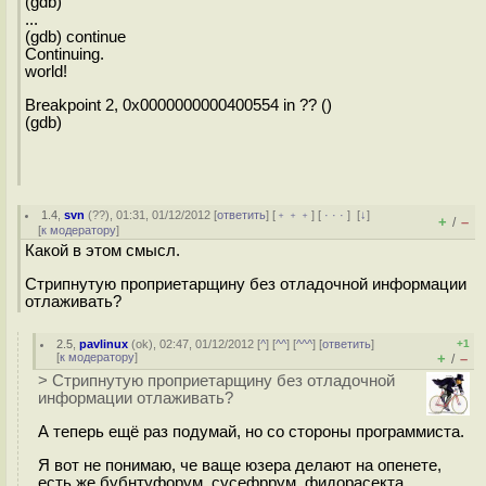
(gdb)
...
(gdb) continue
Continuing.
world!
Breakpoint 2, 0x0000000000400554 in ?? ()
(gdb)
1.4
,
svn
(
??
), 01:31, 01/12/2012 [
ответить
] [
﹢﹢﹢
] [
· · ·
]
[
↓
]
+
–
/
[
к модератору
]
Какой в этом смысл.
Стрипнутую проприетарщину без отладочной информации
отлаживать?
2.5
,
pavlinux
(
ok
), 02:47, 01/12/2012 [
^
] [
^^
] [
^^^
] [
ответить
]
+1
[
к модератору
]
+
–
/
> Стрипнутую проприетарщину без отладочной
информации отлаживать?
А теперь ещё раз подумай, но со стороны программиста.
Я вот не понимаю, че ваще юзера делают на опенете,
есть же бубнтуфорум, сусефррум, фидорасекта, ...