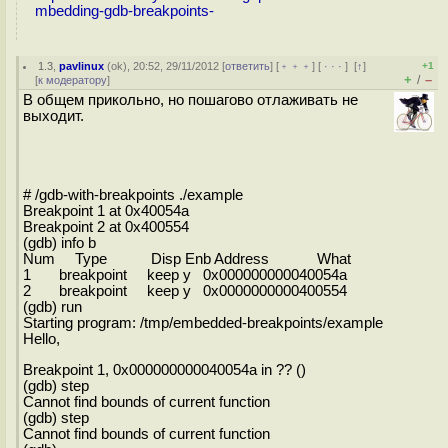
mbedding-gdb-breakpoints-
1.3
,
pavlinux
(
ok
), 20:52, 29/11/2012 [
ответить
] [
﹢﹢﹢
] [
· · ·
]
[
↑
]
+1
+
–
/
[
к модератору
]
В общем прикольно, но пошагово отлаживать не
выходит.
# /gdb-with-breakpoints ./example
Breakpoint 1 at 0x40054a
Breakpoint 2 at 0x400554
(gdb) info b
Num Type Disp Enb Address What
1 breakpoint keep y 0x000000000040054a
2 breakpoint keep y 0x0000000000400554
(gdb) run
Starting program: /tmp/embedded-breakpoints/example
Hello,
Breakpoint 1, 0x000000000040054a in ?? ()
(gdb) step
Cannot find bounds of current function
(gdb) step
Cannot find bounds of current function