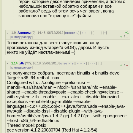
герои, которые декомпайлеры применяли, а потом с
небольшой вставкой обратно собирали и всё
работало? ведь об этом речь чел завел, когда
заговорил про "стрипнутые" файлы
1.9
,
Аноним
(
9
), 14:46, 06/12/2012 [
ответить
] [
﹢﹢﹢
] [
· · ·
]
[
↑
]
+1
+
–
/
[
к модератору
]
Точки останова для всех (запустивших вашу
программу из-под wrapper'а GDB), даром. И пусть
никто не уйдёт неотлаженным! =)
1.14
,
x0r
(
??
), 10:18, 25/01/2013 [
ответить
] [
﹢﹢﹢
] [
· · ·
]
[
↓
]
+
–
/
[
к модератору
]
не получается собрать. поставил binutils и binutils-devel
Target: x86_64-redhat-linux
Configured with: ../configure --prefix=/usr --
mandir=/usr/share/man --infodir=/usr/share/info --enable-
shared --enable-threads=posix --enable-checking=release --
with-system-zlib --enable-__cxa_atexit --disable-libunwind-
exceptions --enable-libgcj-multifile --enable-
languages=c,c++,objc,obj-c++,java,fortran,ada --enable-java-
awt=gtk --disable-dssi --disable-plugin --with-java-
home=/usr/lib/jvm/java-1.4.2-gcj-1.4.2.0/jre --with-cpu=generic
--host=x86_64-redhat-linux
Thread model: posix
gcc version 4.1.2 20080704 (Red Hat 4.1.2-54)