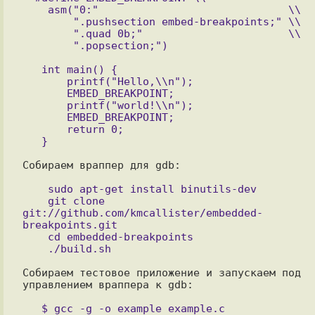
    asm("0:"                              \\

        ".pushsection embed-breakpoints;" \\

        ".quad 0b;"                       \\

   int main() {

       printf("Hello,\\n");

       EMBED_BREAKPOINT;

       printf("world!\\n");

       EMBED_BREAKPOINT;

       return 0;

Собираем враппер для gdb:

    sudo apt-get install binutils-dev

    git clone 
git://github.com/kmcallister/embedded-
breakpoints.git

    cd embedded-breakpoints

Собираем тестовое приложение и запускаем под 
управлением враппера к gdb:

   $ gcc -g -o example example.c
