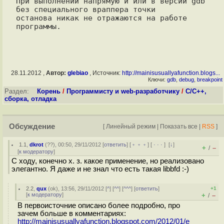
При выполнении напрямую и или в версии gdb 
без специального враппера точки

останова никак не отражаются на работе 
28.11.2012 ,
Автор:
glebiao
, Источник:
http://mainisusuallyafunction.blogs...
Ключи:
gdb
,
debug
,
breakpoint
Раздел:
Корень
/
Программисту и web-разработчику
/
C/C++,
сборка, отладка
Обсуждение
[
Линейный режим
|
Показать все
|
RSS
]
1.1
,
dkrot
(
??
), 00:50, 29/11/2012 [
ответить
] [
﹢﹢﹢
] [
· · ·
]
[
↓
]
+
–
/
[
к модератору
]
С ходу, конечно х. з. какое применение, но реализовано
элегантно. Я даже и не знал что есть такая libbfd :-)
2.2
,
qux
(
ok
), 13:56, 29/11/2012 [
^
] [
^^
] [
^^^
] [
ответить
]
+1
[
к модератору
]
+
–
/
В первоисточние описано более подробно, про
зачем больше в комментариях:
http://mainisusuallyafunction.blogspot.com/2012/01/e