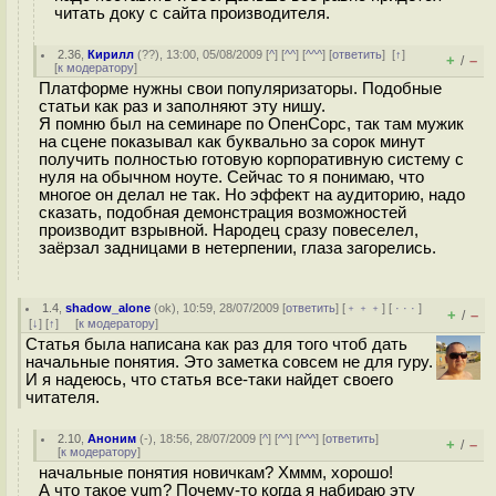
читать доку с сайта производителя.
2.36
,
Кирилл
(
??
), 13:00, 05/08/2009 [
^
] [
^^
] [
^^^
] [
ответить
]
[
↑
]
+
–
/
[
к модератору
]
Платформе нужны свои популяризаторы. Подобные
статьи как раз и заполняют эту нишу.
Я помню был на семинаре по ОпенСорс, так там мужик
на сцене показывал как буквально за сорок минут
получить полностью готовую корпоративную систему с
нуля на обычном ноуте. Сейчас то я понимаю, что
многое он делал не так. Но эффект на аудиторию, надо
сказать, подобная демонстрация возможностей
производит взрывной. Народец сразу повеселел,
заёрзал задницами в нетерпении, глаза загорелись.
1.4
,
shadow_alone
(
ok
), 10:59, 28/07/2009 [
ответить
] [
﹢﹢﹢
] [
· · ·
]
+
–
/
[
↓
] [
↑
] [
к модератору
]
Статья была написана как раз для того чтоб дать
начальные понятия. Это заметка совсем не для гуру.
И я надеюсь, что статья все-таки найдет своего
читателя.
2.10
,
Аноним
(
-
), 18:56, 28/07/2009 [
^
] [
^^
] [
^^^
] [
ответить
]
+
–
/
[
к модератору
]
начальные понятия новичкам? Хммм, хорошо!
А что такое yum? Почему-то когда я набираю эту