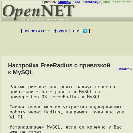
Профиль:
Аноним
(
вход
|
регистрация
)
неRU
opennet.me
[
новости
/
+++
|
форум
|
теги
|
]
Настройка FreeRadius с привязкой
[
исправить
]
к MySQL
Рассмотрим как настроить радиус-сервер с 
привязкой к базе данных в MySQL на

примере CentOS, FreeRadius и MySQL.

Сейчас очень многие устрйства поддерживают 
работу через Radius, например точки доступа 
Wi-Fi.

Устанавливаем MySQL, если он конечно у Вас 
уже не стоит
