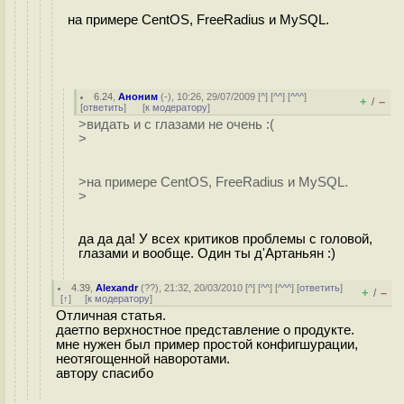
на примере CentOS, FreeRadius и MySQL.
6.24
,
Аноним
(
-
), 10:26, 29/07/2009 [
^
] [
^^
] [
^^^
]
+
–
/
[
ответить
]
[
к модератору
]
>видать и с глазами не очень :(
>
>на примере CentOS, FreeRadius и MySQL.
>
да да да! У всех критиков проблемы с головой,
глазами и вообще. Один ты д'Артаньян :)
4.39
,
Alexandr
(
??
), 21:32, 20/03/2010 [
^
] [
^^
] [
^^^
] [
ответить
]
+
–
/
[
↑
] [
к модератору
]
Отличная статья.
даетпо верхностное представление о продукте.
мне нужен был пример простой конфигшурации,
неотягощенной наворотами.
автору спасибо