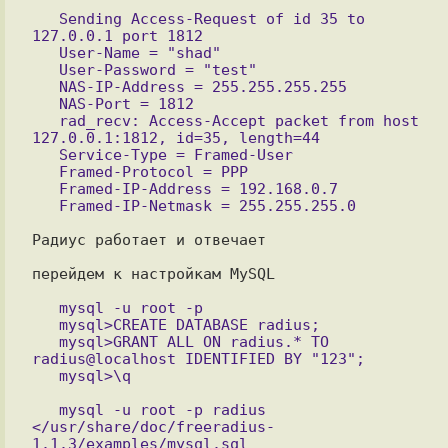
   Sending Access-Request of id 35 to 
127.0.0.1 port 1812

   User-Name = "shad"

   User-Password = "test"

   NAS-IP-Address = 255.255.255.255

   NAS-Port = 1812

   rad_recv: Access-Accept packet from host 
127.0.0.1:1812, id=35, length=44

   Service-Type = Framed-User

   Framed-Protocol = PPP 

   Framed-IP-Address = 192.168.0.7

Радиус работает и отвечает

перейдем к настройкам MySQL

   mysql -u root -p

   mysql>CREATE DATABASE radius;

   mysql>GRANT ALL ON radius.* TO 
radius@localhost IDENTIFIED BY "123";

   mysql -u root -p radius 
</usr/share/doc/freeradius-