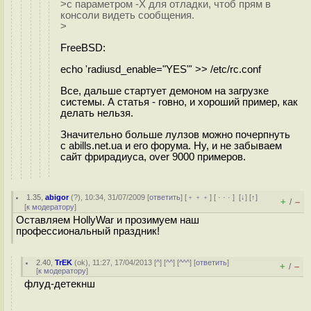
>с параметром -X для отладки, чтоб прям в
консоли видеть сообщения.
>
FreeBSD:
echo 'radiusd_enable="YES"' >> /etc/rc.conf
Все, дальше стартует демоном на загрузке
системы. А статья - говно, и хороший пример, как
делать нельзя.
Значительно больше лулзов можно почерпнуть
с abills.net.ua и его форума. Ну, и не забываем
сайт фрирадиуса, over 9000 примеров.
1.35
,
abigor
(
?
), 10:34, 31/07/2009 [
ответить
] [
﹢﹢﹢
] [
· · ·
]
[
↓
] [
↑
]
+
–
/
[
к модератору
]
Оставляем HollyWar и прозимуем наш
профессиональный праздник!
2.40
,
TrEK
(
ok
), 11:27, 17/04/2013 [
^
] [
^^
] [
^^^
] [
ответить
]
+
–
/
[
к модератору
]
флуд-детекнш