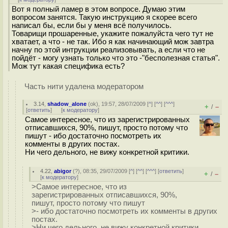
Вот я полный ламер в этом вопросе. Думаю этим
вопросом занятся. Такую инструкцию я скорее всего
написал бы, если бы у меня всё получилось.
Товарищи прошаренные, укажите пожалуйста чего тут не
хватает, а что - не так. Ибо я как начинающий мож завтра
начну по этой интрукции реализовывать, а если что не
пойдёт - могу узнать только что это -"бесполезная статья".
Мож тут какая специфика есть?
Часть нити удалена модератором
3.14
,
shadow_alone
(
ok
), 19:57, 28/07/2009 [
^
] [
^^
] [
^^^
]
+
–
/
[
ответить
]
[
к модератору
]
Самое интересное, что из зарегистрированных
отписавшихся, 90%, пишут, просто потому что
пишут - ибо достаточно посмотреть их
комменты в других постах.
Ни чего дельного, не вижу конкретной критики.
4.22
,
abigor
(
?
), 08:35, 29/07/2009 [
^
] [
^^
] [
^^^
] [
ответить
]
+
–
/
[
к модератору
]
>Самое интересное, что из
зарегистрированных отписавшихся, 90%,
пишут, просто потому что пишут
>- ибо достаточно посмотреть их комменты в других
постах.
>Ни чего дельного, не вижу конкретной критики.