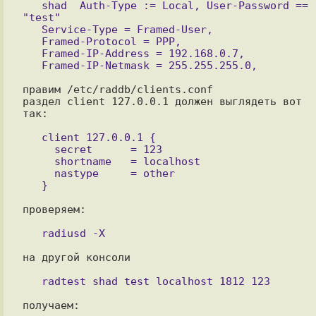
   shad  Auth-Type := Local, User-Password == 
"test"

   Service-Type = Framed-User,

   Framed-Protocol = PPP,

   Framed-IP-Address = 192.168.0.7,

правим /etc/raddb/clients.conf

раздел client 127.0.0.1 должен выглядеть вот 
так:

   client 127.0.0.1 {

     secret      = 123

     shortname   = localhost

     nastype     = other

проверяем:

на другой консоли

получаем:
