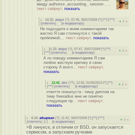
ввиду authorize ,accounting , session , ...
текст свёрнут,
показать
10.32
,
abigor
(
?
), 07:45, 30/07/2009 [
^
] [
^^
] [
^^^
]
+
–
/
[
ответить
]
[
к модератору
]
Не подходите к моим комментариям так
жестко Я сам столкнулся с такой
проблемой,...
текст свёрнут,
показать
11.33
,
abigor
(
?
), 07:47, 30/07/2009 [
^
] [
^^
]
+
–
/
[
^^^
] [
ответить
]
[
к модератору
]
А по поводу комментариев Я сам
люблю жесткую критику в свою
сторону А возгл...
текст свёрнут,
показать
12.42
,
alex
(
??
), 12:55, 01/05/2013 [
^
] [
^^
]
+
–
/
[
^^^
] [
ответить
]
[
к модератору
]
ответте пожалуста - пишу диплом на
тему freeradius мне не понятно
следуещее пр...
текст свёрнут,
показать
6.34
,
абырвал
(
?
), 11:42, 30/07/2009 [
^
] [
^^
] [
^^^
]
+
–
/
[
ответить
]
[
↑
] [
к модератору
]
>В линуксе, в отличии от BSD, он запускается
сервисом, а запускаем ручками