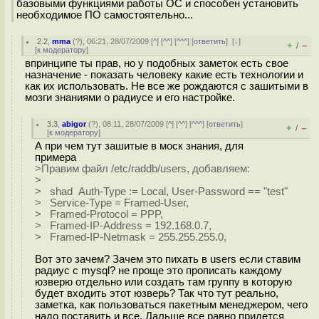
базовыми функциями работы ОС и способен установить
необходимое ПО самостоятельно...
2.2
,
mma
(
?
), 06:21, 28/07/2009 [
^
] [
^^
] [
^^^
] [
ответить
]
[
↓
]
+
–
/
[
к модератору
]
впринципе ты прав, но у подобных заметок есть свое
назначение - показать человеку какие есть технологии и
как их использовать. Не все же рождаются с зашитыми в
мозги знаниями о радиусе и его настройке.
3.3
,
abigor
(
?
), 08:11, 28/07/2009 [
^
] [
^^
] [
^^^
] [
ответить
]
+
–
/
[
к модератору
]
А при чем тут зашитые в моск знания, для
примера
>Правим файл /etc/raddb/users, добавляем:
>
> shad Auth-Type := Local, User-Password == "test"
> Service-Type = Framed-User,
> Framed-Protocol = PPP,
> Framed-IP-Address = 192.168.0.7,
> Framed-IP-Netmask = 255.255.255.0,
Вот это зачем? Зачем это пихать в users если ставим
радиус с mysql? не проще это прописать каждому
юзверю отдельно или создать там группу в которую
будет входить этот юзверь? Так что тут реально,
заметка, как пользоваться пакетным менеджером, чего
надо поставить и все. Дальше все равно придется