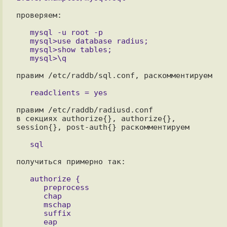
проверяем:

   mysql -u root -p

   mysql>use database radius;

   mysql>show tables;

правим /etc/raddb/sql.conf, раскомментируем

правим /etc/raddb/radiusd.conf

в секциях authorize{}, authorize{}, 
session{}, post-auth{} раскомментируем

получиться примерно так:

   authorize {

      preprocess

      chap

      mschap

      suffix

      eap
