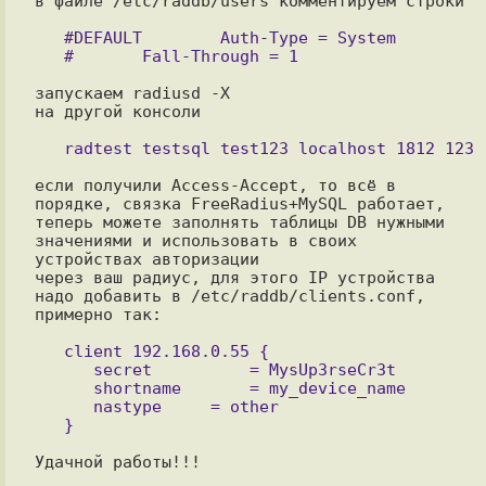
в файле /etc/raddb/users комментируем строки

   #DEFAULT        Auth-Type = System

запускаем radiusd -X

на другой консоли

если получили Access-Accept, то всё в 
порядке, связка FreeRadius+MySQL работает, 

теперь можете заполнять таблицы DB нужными 
значениями и использовать в своих

устройствах авторизации

через ваш радиус, для этого IP устройства 
надо добавить в /etc/raddb/clients.conf, 
примерно так:

   client 192.168.0.55 {

      secret          = MysUp3rseCr3t

      shortname       = my_device_name 

      nastype     = other
