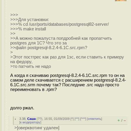
>>>
>>>Для установки:
>>>% cd /usr/ports/databases/postgresql82-server/
>>>% make install
>>
>>А можно пожалуста попдробней как пропатчить
postgres для 1С? Что это за
>>файл postgresql-8.2.4-6.1C.src.rpm?
>
>Этот постгрес как раз для 1эс, если ставить к примеру
на федору,
>то патчить не надо
А когда я скачиваю postgresql-8.2.4-6.1C.src.rpm то он на
самом деле скачивается с расширением postgresql-8.2.4-
6.1C.src.srm почему так? Последние .src надо просто
переименовать в .rpm?
долго ржал.
3.38
,
Саша
(
??
), 16:55, 01/09/2009 [
^
] [
^^
] [
^^^
] [
ответить
]
+
–
/
[
к модератору
]
>[оверквотинг удален]