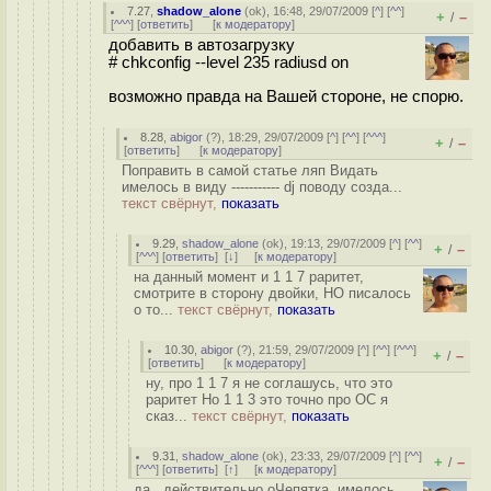
7.27
,
shadow_alone
(
ok
), 16:48, 29/07/2009 [
^
] [
^^
]
+
–
/
[
^^^
] [
ответить
]
[
к модератору
]
добавить в автозагрузку
# chkconfig --level 235 radiusd on
возможно правда на Вашей стороне, не спорю.
8.28
,
abigor
(
?
), 18:29, 29/07/2009 [
^
] [
^^
] [
^^^
]
+
–
/
[
ответить
]
[
к модератору
]
Поправить в самой статье ляп Видать
имелось в виду ----------- dj поводу созда...
текст свёрнут,
показать
9.29
,
shadow_alone
(
ok
), 19:13, 29/07/2009 [
^
] [
^^
]
+
–
/
[
^^^
] [
ответить
]
[
↓
] [
к модератору
]
на данный момент и 1 1 7 раритет,
смотрите в сторону двойки, НО писалось
о то...
текст свёрнут,
показать
10.30
,
abigor
(
?
), 21:59, 29/07/2009 [
^
] [
^^
] [
^^^
]
+
–
/
[
ответить
]
[
к модератору
]
ну, про 1 1 7 я не соглашусь, что это
раритет Но 1 1 3 это точно про ОС я
сказ...
текст свёрнут,
показать
9.31
,
shadow_alone
(
ok
), 23:33, 29/07/2009 [
^
] [
^^
]
+
–
/
[
^^^
] [
ответить
]
[
↑
] [
к модератору
]
да , действительно оЧепятка, имелось