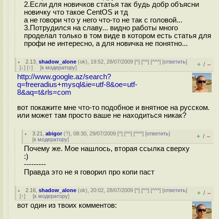
2.Если для новичков статья так будь добр объясни
новичку что такое CentOS и тд
а не говори что у него что-то не так с головой...
3.Потрудился на славу... видно работы много
проделал только в том виде в котором есть статья для
профи не интересно, а для новичка не понятно...
2.13
,
shadow_alone
(
ok
), 19:52, 28/07/2009 [
^
] [
^^
] [
^^^
] [
ответить
]
+
–
/
[
↓
] [
↑
] [
к модератору
]
http://www.google.az/search?
q=freeradius+mysql&ie=utf-8&oe=utf-
8&aq=t&rls=com
вот покажите мне что-то подобное и внятное на русском.
или может там просто ваше не находиться никак?
3.21
,
abigor
(
?
), 08:30, 29/07/2009 [
^
] [
^^
] [
^^^
] [
ответить
]
+
–
/
[
к модератору
]
Почему же. Мое нашлось, вторая ссылка сверху
:)
---------
Правда это не я говорил про копи паст
2.16
,
shadow_alone
(
ok
), 20:02, 28/07/2009 [
^
] [
^^
] [
^^^
] [
ответить
]
+
–
/
[
↑
] [
к модератору
]
вот один из твоих комментов: