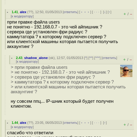
1.41
,
alex
(
??
), 12:50, 01/05/2013 [
ответить
] [
﹢﹢﹢
] [
· · ·
]
[
↓
] [
↑
]
+
–
/
[
к модератору
]
прпи правке файла users
не понятно - 192.168.0.7 - это чей айпишник ?
сервера где установлен фри радиус ?
каммутатора ? к которому подключен сервер ?
или клиентской машины которая пытается получить
аккаунтинг ?
2.43
,
shadow_alone
(
ok
), 12:57, 01/05/2013 [
^
] [
^^
] [
^^^
] [
ответить
]
+
–
/
[
к модератору
]
> прпи правке файла users
> не понятно - 192.168.0.7 - это чей айпишник ?
> сервера где установлен фри радиус ?
> каммутатора ? к которому подключен сервер ?
> или клиентской машины которая пытается получить
аккаунтинг ?
ну совсем ппц... IP-шник который будет получен
клиентом.
1.44
,
alex
(
??
), 23:05, 06/05/2013 [
ответить
] [
﹢﹢﹢
] [
· · ·
]
[
↑
]
+
–
/
[
к модератору
]
спасибо что ответили