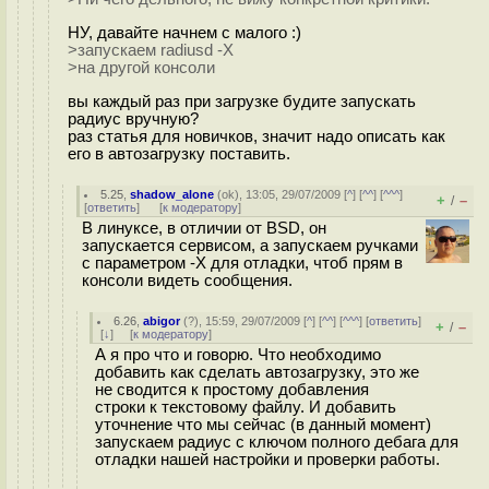
НУ, давайте начнем с малого :)
>запускаем radiusd -X
>на другой консоли
вы каждый раз при загрузке будите запускать
радиус вручную?
раз статья для новичков, значит надо описать как
его в автозагрузку поставить.
5.25
,
shadow_alone
(
ok
), 13:05, 29/07/2009 [
^
] [
^^
] [
^^^
]
+
–
/
[
ответить
]
[
к модератору
]
В линуксе, в отличии от BSD, он
запускается сервисом, а запускаем ручками
с параметром -X для отладки, чтоб прям в
консоли видеть сообщения.
6.26
,
abigor
(
?
), 15:59, 29/07/2009 [
^
] [
^^
] [
^^^
] [
ответить
]
+
–
/
[
↓
] [
к модератору
]
А я про что и говорю. Что необходимо
добавить как сделать автозагрузку, это же
не сводится к простому добавления
строки к текстовому файлу. И добавить
уточнение что мы сейчас (в данный момент)
запускаем радиус с ключом полного дебага для
отладки нашей настройки и проверки работы.