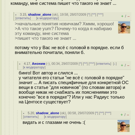
команду, мне система пишет что такого не знает ...
3.15
,
shadow_alone
(
ok
), 19:58, 28/07/2009 [
^
] [
^^
] [
^^^
]
+
–
/
[
ответить
]
[
к модератору
]
>начальные понятия новичкам? Хммм, хорошо!
>А что такое yum? Почему-то когда я набираю
эту команду, мне система
>пишет что такого не знает ...
потому что у Вас не всё с головой в порядке. если б
внимательно почитали, поняли б.
4.17
,
Аноним
(
-
), 00:34, 29/07/2009 [
^
] [
^^
] [
^^^
] [
ответить
]
[
↓
]
+
–
/
[
к модератору
]
бинго! Вот автор и слился ...
у читателя его статьи "не всё с головой в порядке"
значит ... А писать специфичные для конкретной ОС
вещи в статье "для новичков" (по словам автора) и
вообще никак не снабжать их пояснениями это
конечно "все в порядке"? Или у нас Радиус только
на Центосе существует?
5.20
,
shadow_alone
(
ok
), 00:58, 29/07/2009 [
^
] [
^^
] [
^^^
]
+
–
/
[
ответить
]
[
к модератору
]
видать и с глазами не очень :(