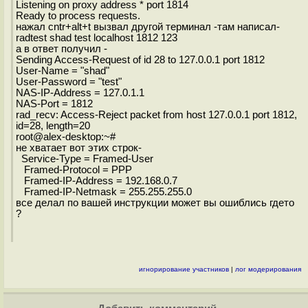
Listening on proxy address * port 1814
Ready to process requests.
нажал cntr+alt+t вызвал другой терминал -там написал-
radtest shad test localhost 1812 123
а в ответ получил -
Sending Access-Request of id 28 to 127.0.0.1 port 1812
User-Name = "shad"
User-Password = "test"
NAS-IP-Address = 127.0.1.1
NAS-Port = 1812
rad_recv: Access-Reject packet from host 127.0.0.1 port 1812,
id=28, length=20
root@alex-desktop:~#
не хватает вот этих строк-
Service-Type = Framed-User
Framed-Protocol = PPP
Framed-IP-Address = 192.168.0.7
Framed-IP-Netmask = 255.255.255.0
все делал по вашей инструкции может вы ошиблись гдето
?
игнорирование участников
|
лог модерирования