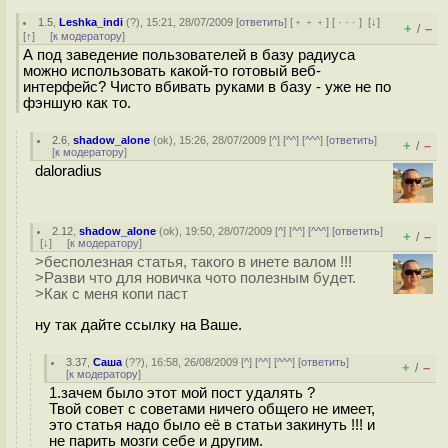
1.5
,
Leshka_indi
(
?
), 15:21, 28/07/2009 [
ответить
] [
﹢﹢﹢
] [
· · ·
]
[
↓
]
+
–
/
[
↑
] [
к модератору
]
А под заведение пользователей в базу радиуса
можно использовать какой-то готовый веб-
интерфейс? Чисто вбивать руками в базу - уже не по
фэншую как то.
2.6
,
shadow_alone
(
ok
), 15:26, 28/07/2009 [
^
] [
^^
] [
^^^
] [
ответить
]
+
–
/
[
к модератору
]
daloradius
2.12
,
shadow_alone
(
ok
), 19:50, 28/07/2009 [
^
] [
^^
] [
^^^
] [
ответить
]
+
–
/
[
↓
] [
к модератору
]
>бесполезная статья, такого в инете валом !!!
>Разви что для новичка чото полезным будет.
>Как с меня копи паст
ну так дайте ссылку на Ваше.
3.37
,
Саша
(
??
), 16:58, 26/08/2009 [
^
] [
^^
] [
^^^
] [
ответить
]
+
–
/
[
к модератору
]
1.зачем было этот мой пост удалять ?
Твой совет с советами ничего общего не имеет,
это статья надо было её в статьи закинуть !!! и
не парить мозги себе и другим.