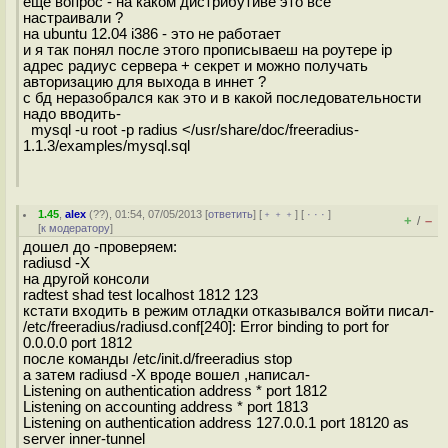
еще вопрос - на каком дистрибутиве это все
настраивали ?
на ubuntu 12.04 i386 - это не работает
и я так понял после этого прописываеш на роутере ip
адрес радиус сервера + секрет и можно получать
авторизацию для выхода в иннет ?
с бд неразобрался как это и в какой последовательности
надо вводить-
mysql -u root -p radius </usr/share/doc/freeradius-
1.1.3/examples/mysql.sql
1.45
,
alex
(
??
), 01:54, 07/05/2013 [
ответить
] [
﹢﹢﹢
] [
· · ·
]
+
–
/
[
к модератору
]
дошел до -проверяем:
radiusd -X
на другой консоли
radtest shad test localhost 1812 123
кстати входить в режим отладки отказывался войти писал-
/etc/freeradius/radiusd.conf[240]: Error binding to port for
0.0.0.0 port 1812
после команды /etc/init.d/freeradius stop
а затем radiusd -X вроде вошел ,написал-
Listening on authentication address * port 1812
Listening on accounting address * port 1813
Listening on authentication address 127.0.0.1 port 18120 as
server inner-tunnel