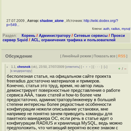
27.07.2009 ,
Автор:
shadow_alone
, Источник:
http://wiki.dodex.org/?
p=549...
Ключи:
auth
,
radius
,
mysql
Раздел:
Корень
/
Администратору
/
Сетевые сервисы
/
Прокси
сервер Squid
/
ACL, ограничения трафика и пользователей
Обсуждение
[
Линейный режим
|
Показать все
|
RSS
]
1.1
,
chesnok
(
ok
), 23:50, 27/07/2009 [
ответить
] [
﹢﹢﹢
] [
· · ·
]
[
↓
]
+
–
/
[
к модератору
]
бесполезная статья, на офицальном сайте проекта
freeradius достаточно материалов и примеров.
Конечно, статья это труд, время, но автор лишь
демонстрирует поверхностные представления о работе
сервиса ААА, таких статей и how-to более чем
предостаточно, администратору/инженеру в большей
степени интересны более редкостные особенности
конфигурации нежели описывание установки, мне
например не понятно зачем приводить команды для
пакетного манеджера ОС, если речь в статье идет о
конфигурации RADIUS и хранилища MySQL, ведь можно
предположить, что читающий вероятно всеже знаком с