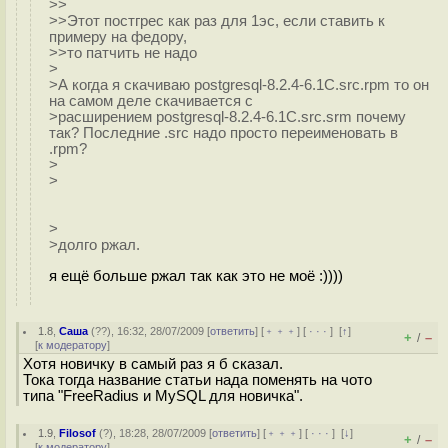
>>
>>Этот постгрес как раз для 1эс, если ставить к
примеру на федору,
>>то патчить не надо
>
>А когда я скачиваю postgresql-8.2.4-6.1C.src.rpm то он
на самом деле скачивается с
>расширением postgresql-8.2.4-6.1C.src.srm почему
так? Последние .src надо просто переименовать в
.rpm?
>
>
>
>долго ржал.
я ещё больше ржал так как это не моё :))))
1.8
,
Саша
(
??
), 16:32, 28/07/2009 [
ответить
] [
﹢﹢﹢
] [
· · ·
]
[
↑
]
+
–
/
[
к модератору
]
Хотя новичку в самый раз я б сказал.
Тока тогда название статьи нада поменять на чото
типа "FreeRadius и MySQL для новичка".
1.9
,
Filosof
(
?
), 18:28, 28/07/2009 [
ответить
] [
﹢﹢﹢
] [
· · ·
]
[
↓
]
+
–
/
[
к модератору
]