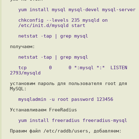
   chkconfig --levels 235 mysqld on

получаем:

   tcp        0      0 *:mysql *:*  LISTEN      
установим пароль для пользователя root для 
MySQL:

Устанавливаем FreeRadius

Правим файл /etc/raddb/users, добавляем:
