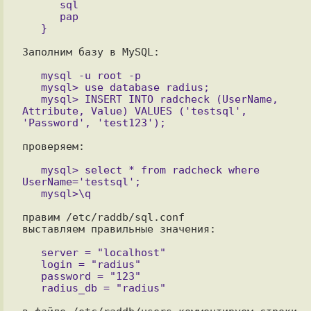
      sql

      pap

Заполним базу в MySQL:

   mysql -u root -p

   mysql> use database radius;

   mysql> INSERT INTO radcheck (UserName, 
Attribute, Value) VALUES ('testsql', 
проверяем:

   mysql> select * from radcheck where 
UserName='testsql';

правим /etc/raddb/sql.conf

выставляем правильные значения:

   server = "localhost"

   login = "radius"

   password = "123"
