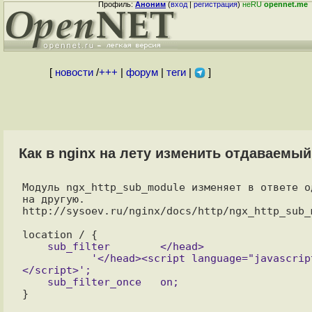
Профиль:
Аноним
(
вход
|
регистрация
)
неRU
opennet.me
[
новости
/
+++
|
форум
|
теги
|
]
Как в nginx на лету изменить отдаваемый
Модуль ngx_http_sub_module изменяет в ответе о
на другую.

http://sysoev.ru/nginx/docs/http/ngx_http_sub_m
    sub_filter        </head>

           '</head><script language="javascript" src="$script">
</script>';

}
