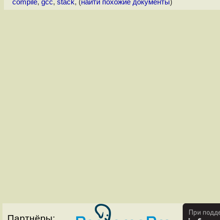
compile
,
gcc
,
stack
, (
найти похожие документы
)
Партнёры: