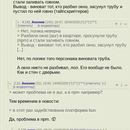
стали заливать говном.
Вывод - виноват тот, кто разбил окно, засунул трубу и
пустил по ней говно (тайпскриптеров)
4.142
,
Аноним
(
142
), 16:47, 15/06/2026 [
^
] [
^^
] [
^^^
]
+
–
/
[
ответить
]
[
к модератору
]
> Нет, логика неверна
> Разбили окно (aur) в квартире, просунули трубу
(npm) и стали заливать говном.
> Вывод - виноват тот, кто разбил окно, засунул трубу
[...]
Нет, по логике того персонажа виновата труба.
А окно никто не разбивал, лол. Его вообще не было.
Как и стен с дверьми.
2.22
,
Аноним
(
22
), 16:50, 14/06/2026 [
^
] [
^^
] [
^^^
] [
ответить
]
[
↑
]
+
–
/
[
к модератору
]
> может проблема не в aur, а в npm например?
Тем временем в новости:
> в этот раз задействована платформа bun
Да, проблема в npm. 🤦