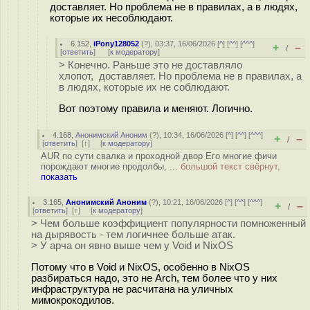
доставляет. Но проблема не в правилах, а в людях,
которые их несоблюдают.
6.152
,
iPony128052
(
?
), 03:37, 16/06/2026 [
^
] [
^^
] [
^^^
]
+
–
/
[
ответить
]
[
к модератору
]
> Конечно. Раньше это не доставляло
хлопот, доставляет. Но проблема не в правилах, а
в людях, которые их не соблюдают.
Вот поэтому правила и меняют. Логично.
4.168
,
Анонимский Аноним
(
?
), 10:34, 16/06/2026 [
^
] [
^^
] [
^^^
]
+
–
/
[
ответить
]
[
↑
] [
к модератору
]
AUR по сути свалка и проходной двор Его многие фичи
порождают многие продолбы, ...
большой текст свёрнут,
показать
3.165
,
Анонимский Аноним
(
?
), 10:21, 16/06/2026 [
^
] [
^^
] [
^^^
]
+
–
/
[
ответить
]
[
↑
] [
к модератору
]
> Чем больше коэффициент популярности помноженный
на дырявость - тем логичнее больше атак.
> У арча он явно выше чем у Void и NixOS
Потому что в Void и NixOS, особенно в NixOS
разбираться надо, это не Arch, тем более что у них
инфраструктура не расчитана на уличных
мимокрокодилов.