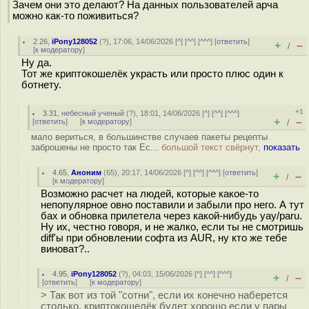
Зачем они это делают? На данных пользователей арча
можно как-то поживиться?
2.26
,
iPony128052
(
?
), 17:06, 14/06/2026 [
^
] [
^^
] [
^^^
] [
ответить
]
+
–
/
[
к модератору
]
Ну да.
Тот же криптокошелёк украсть или просто плюс один к
ботнету.
+1
3.31
,
небесный ученый
(
?
), 18:01, 14/06/2026 [
^
] [
^^
] [
^^^
]
+
–
[
ответить
]
[
к модератору
]
/
мало вериться, в большинстве случаев пакеты рецепты
заброшены не просто так Ес...
большой текст свёрнут,
показать
4.65
,
Аноним
(
65
), 20:17, 14/06/2026 [
^
] [
^^
] [
^^^
] [
ответить
]
+
–
/
[
к модератору
]
Возможно расчет на людей, которые какое-то
непопулярное овно поставили и забыли про него. А тут
бах и обновка прилетела через какой-нибудь yay/paru.
Ну их, честно говоря, и не жалко, если ты не смотришь
diff'ы при обновлении софта из AUR, ну кто же тебе
виноват?..
4.95
,
iPony128052
(
?
), 04:03, 15/06/2026 [
^
] [
^^
] [
^^^
]
+
–
/
[
ответить
]
[
к модератору
]
> Так вот из той "сотни", если их конечно наберется
столько, криптокошелёк будет хорошо если у пары