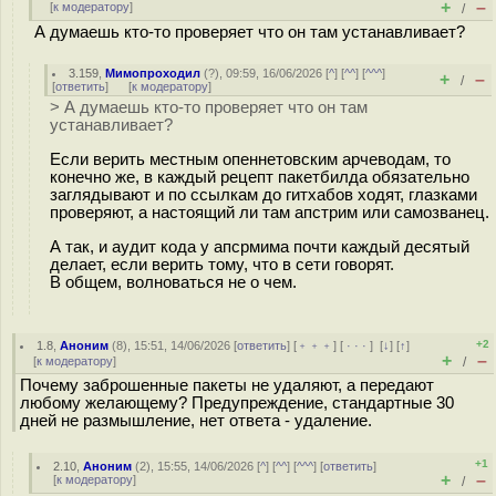
+
–
[
к модератору
]
/
А думаешь кто-то проверяет что он там устанавливает?
3.159
,
Мимопроходил
(
?
), 09:59, 16/06/2026 [
^
] [
^^
] [
^^^
]
+
–
/
[
ответить
]
[
к модератору
]
> А думаешь кто-то проверяет что он там
устанавливает?
Если верить местным опеннетовским арчеводам, то
конечно же, в каждый рецепт пакетбилда обязательно
заглядывают и по ссылкам до гитхабов ходят, глазками
проверяют, а настоящий ли там апстрим или самозванец.
А так, и аудит кода у апсрмима почти каждый десятый
делает, если верить тому, что в сети говорят.
В общем, волноваться не о чем.
+2
1.8
,
Аноним
(
8
), 15:51, 14/06/2026 [
ответить
] [
﹢﹢﹢
] [
· · ·
]
[
↓
] [
↑
]
+
–
[
к модератору
]
/
Почему заброшенные пакеты не удаляют, а передают
любому желающему? Предупреждение, стандартные 30
дней не размышление, нет ответа - удаление.
+1
2.10
,
Аноним
(
2
), 15:55, 14/06/2026 [
^
] [
^^
] [
^^^
] [
ответить
]
+
–
[
к модератору
]
/