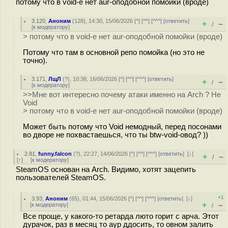
потому что в void-е нет aur-оподобной помойки (вроде)
3.120
,
Аноним
(
128
), 14:30, 15/06/2026 [
^
] [
^^
] [
^^^
] [
ответить
]
+
–
/
[
к модератору
]
> потому что в void-е нет aur-оподобной помойки (вроде)
Потому что там в основной репо помойка (но это не
точно).
3.171
,
ЛщЛ
(
?
), 10:38, 16/06/2026 [
^
] [
^^
] [
^^^
] [
ответить
]
+
–
/
[
к модератору
]
>>Мне вот интересно почему атаки именно на Arch ? Не
Void
> потому что в void-е нет aur-оподобной помойки (вроде)
Может быть потому что Void немодный, перед посонами
во дворе не похвастаешься, что ты btw-void-овод? ))
2.81
,
funny.falcon
(
?
), 22:27, 14/06/2026 [
^
] [
^^
] [
^^^
] [
ответить
]
[
↓
]
+
–
/
[
↑
] [
к модератору
]
SteamOS основан на Arch. Видимо, хотят зацепить
пользователей SteamOS.
+1
3.93
,
Аноним
(
65
), 01:44, 15/06/2026 [
^
] [
^^
] [
^^^
] [
ответить
]
[
↓
]
+
–
[
к модератору
]
/
Все проще, у какого-то ретарда люто горит с арча. Этот
дурачок, раз в месяц то аур ддосить, то овном залить