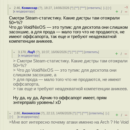
–1
2.46
,
Комиссар
(
?
), 18:27, 14/06/2026 [
^
] [
^^
] [
^^^
] [
ответить
]
[
↓
] [
↑
]
+
–
[
к модератору
]
/
Смотри Steam-статистику. Какие дистры там отожрали
50+%?
Что до Void/NixOS — это тупик: для десктопа они слишком
засохшие, а для прода — мало того что не продаются, не
имеют оффсапорта, так еще и требуют неадекватной
компетенции аникеев.
3.170
,
ЛщЛ
(
?
), 10:37, 16/06/2026 [
^
] [
^^
] [
^^^
] [
ответить
]
+
–
/
[
к модератору
]
> Смотри Steam-статистику. Какие дистры там отожрали
50+%?
> Что до Void/NixOS — это тупик: для десктопа они
слишком засохшие, а
> для прода — мало того что не продаются, не имеют
оффсапорта,
> так еще и требуют неадекватной компетенции аникеев.
Ну да, ну да, Арчик-то оффсапорт имеет, прям
энтерпрайз уровень! xD
2.80
,
Анонисссм
(
?
), 22:13, 14/06/2026 [
^
] [
^^
] [
^^^
] [
ответить
]
[
↓
]
+
–
/
[
↑
] [
к модератору
]
>Мне вот интересно почему атаки именно на Arch ? Не Void