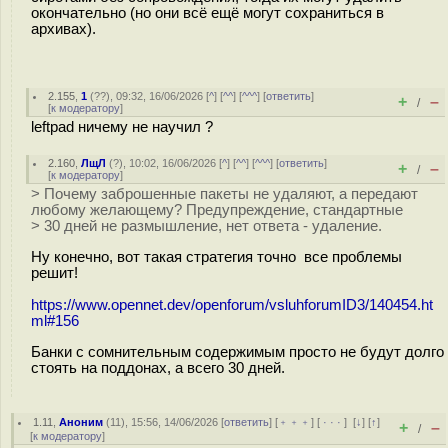
окончательно (но они всё ещё могут сохраниться в
архивах).
2.155
,
1
(
??
), 09:32, 16/06/2026 [
^
] [
^^
] [
^^^
] [
ответить
]
+
–
/
[
к модератору
]
leftpad ничему не научил ?
2.160
,
ЛщЛ
(
?
), 10:02, 16/06/2026 [
^
] [
^^
] [
^^^
] [
ответить
]
+
–
/
[
к модератору
]
> Почему заброшенные пакеты не удаляют, а передают
любому желающему? Предупреждение, стандартные
> 30 дней не размышление, нет ответа - удаление.
Ну конечно, вот такая стратегия точно все проблемы
решит!
https://www.opennet.dev/openforum/vsluhforumID3/140454.ht
ml#156
Банки с сомнительным содержимым просто не будут долго
стоять на поддонах, а всего 30 дней.
1.11
,
Аноним
(
11
), 15:56, 14/06/2026 [
ответить
] [
﹢﹢﹢
] [
· · ·
]
[
↓
] [
↑
]
+
–
/
[
к модератору
]