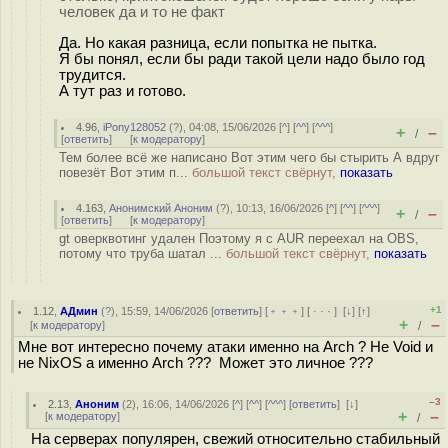
человек да и то не факт
Да. Но какая разница, если попытка не пытка.
Я бы понял, если бы ради такой цели надо было год
трудится.
А тут раз и готово.
4.96
,
iPony128052
(
?
), 04:08, 15/06/2026 [
^
] [
^^
] [
^^^
]
+
–
/
[
ответить
]
[
к модератору
]
Тем более всё же написано Вот этим чего бы стырить А вдруг
повезёт Вот этим п...
большой текст свёрнут,
показать
4.163
,
Анонимский Аноним
(
?
), 10:13, 16/06/2026 [
^
] [
^^
] [
^^^
]
+
–
/
[
ответить
]
[
к модератору
]
gt оверквотинг удален Поэтому я с AUR переехал на OBS,
потому что труба шатал ...
большой текст свёрнут,
показать
+1
1.12
,
АДмин
(
?
), 15:59, 14/06/2026 [
ответить
] [
﹢﹢﹢
] [
· · ·
]
[
↓
] [
↑
]
+
–
[
к модератору
]
/
Мне вот интересно почему атаки именно на Arch ? Не Void и
не NixOS а именно Arch ??? Может это личное ???
–3
2.13
,
Аноним
(
2
), 16:06, 14/06/2026 [
^
] [
^^
] [
^^^
] [
ответить
]
[
↓
]
+
–
[
к модератору
]
/
На серверах популярен, свежий относительно стабильный