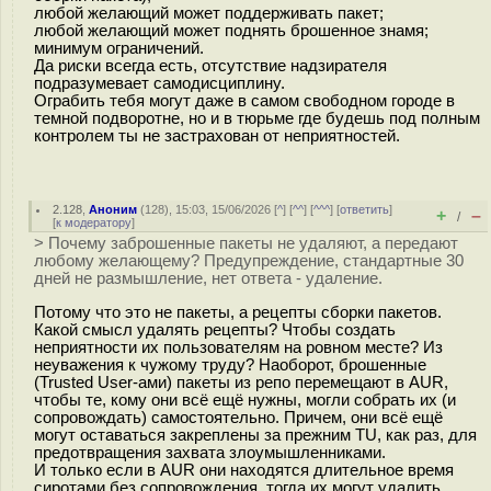
любой желающий может поддерживать пакет;
любой желающий может поднять брошенное знамя;
минимум ограничений.
Да риски всегда есть, отсутствие надзирателя
подразумевает самодисциплину.
Ограбить тебя могут даже в самом свободном городе в
темной подворотне, но и в тюрьме где будешь под полным
контролем ты не застрахован от неприятностей.
2.128
,
Аноним
(
128
), 15:03, 15/06/2026 [
^
] [
^^
] [
^^^
] [
ответить
]
+
–
/
[
к модератору
]
> Почему заброшенные пакеты не удаляют, а передают
любому желающему? Предупреждение, стандартные 30
дней не размышление, нет ответа - удаление.
Потому что это не пакеты, а рецепты сборки пакетов.
Какой смысл удалять рецепты? Чтобы создать
неприятности их пользователям на ровном месте? Из
неуважения к чужому труду? Наоборот, брошенные
(Trusted User-ами) пакеты из репо перемещают в AUR,
чтобы те, кому они всё ещё нужны, могли собрать их (и
сопровождать) самостоятельно. Причем, они всё ещё
могут оставаться закреплены за прежним TU, как раз, для
предотвращения захвата злоумышленниками.
И только если в AUR они находятся длительное время
сиротами без сопровождения, тогда их могут удалить