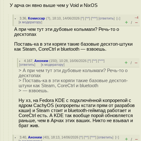
У арча он явно выше чем у Void и NixOS
–4
3.36
,
Комиссар
(
?
), 18:10, 14/06/2026 [
^
] [
^^
] [
^^^
] [
ответить
]
[
↓
]
+
–
[
к модератору
]
/
А при чем тут эти дубовые колымаги? Речь-то о
десктопах
Поставь-ка в эти коряги такие базовые десктоп-штуки
как Steam, CoreCtrl и bluetooth — взвоешь.
4.167
,
Аноним
(
150
), 10:28, 16/06/2026 [
^
] [
^^
] [
^^^
]
+
–
/
[
ответить
]
[
к модератору
]
> А при чем тут эти дубовые колымаги? Речь-то о
десктопах
> Поставь-ка в эти коряги такие базовые десктоп-
штуки как Steam, CoreCtrl и bluetooth
> — взвоешь.
Ну хз, на Fedora KDE с подключённой копрорепой с
ядром CachyOS (копрорепы кстати прям от разрабов
каши) и Steam стоит и bluetooth-геймпад работает и
CoreCtrl есть. А KDE так вообще порой обновляется
раньше, чем в Арчах этих ваших. Никто не взывал и
брат жив.
3.40
,
Аноним
(
40
), 18:13, 14/06/2026 [
^
] [
^^
] [
^^^
] [
ответить
]
[
↑
]
+
–
/