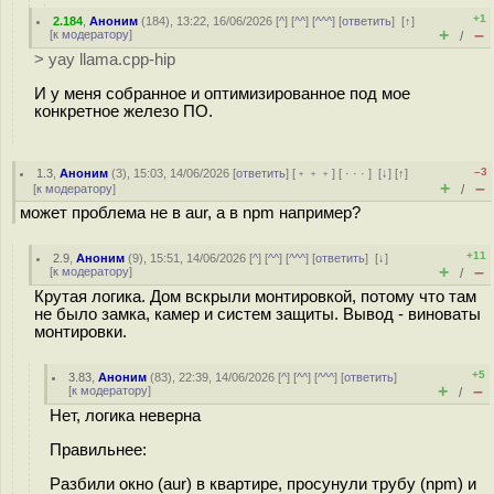
+1
2.184
,
Аноним
(
184
), 13:22, 16/06/2026 [
^
] [
^^
] [
^^^
] [
ответить
]
[
↑
]
+
–
[
к модератору
]
/
> yay llama.cpp-hip
И у меня собранное и оптимизированное под мое
конкретное железо ПО.
–3
1.3
,
Аноним
(
3
), 15:03, 14/06/2026 [
ответить
] [
﹢﹢﹢
] [
· · ·
]
[
↓
] [
↑
]
+
–
[
к модератору
]
/
может проблема не в aur, а в npm например?
+11
2.9
,
Аноним
(
9
), 15:51, 14/06/2026 [
^
] [
^^
] [
^^^
] [
ответить
]
[
↓
]
+
–
[
к модератору
]
/
Крутая логика. Дом вскрыли монтировкой, потому что там
не было замка, камер и систем защиты. Вывод - виноваты
монтировки.
+5
3.83
,
Аноним
(
83
), 22:39, 14/06/2026 [
^
] [
^^
] [
^^^
] [
ответить
]
+
–
[
к модератору
]
/
Нет, логика неверна
Правильнее:
Разбили окно (aur) в квартире, просунули трубу (npm) и