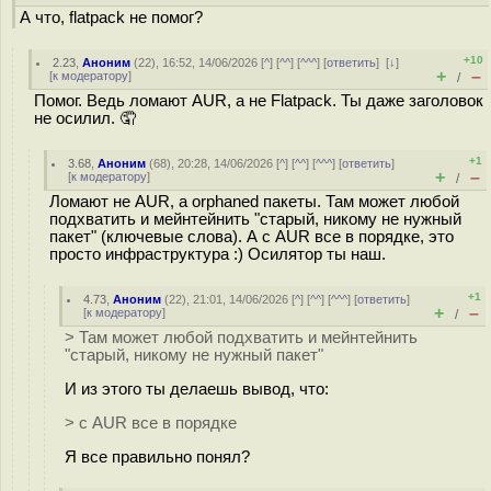
А что, flatpack не помог?
+10
2.23
,
Аноним
(
22
), 16:52, 14/06/2026 [
^
] [
^^
] [
^^^
] [
ответить
]
[
↓
]
+
–
[
к модератору
]
/
Помог. Ведь ломают AUR, а не Flatpack. Ты даже заголовок
не осилил. 🤦
+1
3.68
,
Аноним
(
68
), 20:28, 14/06/2026 [
^
] [
^^
] [
^^^
] [
ответить
]
+
–
[
к модератору
]
/
Ломают не AUR, а orphaned пакеты. Там может любой
подхватить и мейнтейнить "старый, никому не нужный
пакет" (ключевые слова). А с AUR все в порядке, это
просто инфраструктура :) Осилятор ты наш.
+1
4.73
,
Аноним
(
22
), 21:01, 14/06/2026 [
^
] [
^^
] [
^^^
] [
ответить
]
+
–
[
к модератору
]
/
> Там может любой подхватить и мейнтейнить
"старый, никому не нужный пакет"
И из этого ты делаешь вывод, что:
> с AUR все в порядке
Я все правильно понял?