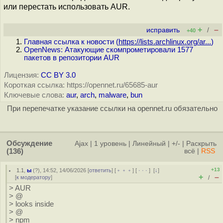
или перестать использовать AUR.
+
–
исправить
/
+40
Главная ссылка к новости (
https://lists.archlinux.org/ar...
)
OpenNews: Атакующие скомпрометировали 1577
пакетов в репозитории AUR
Лицензия:
CC BY 3.0
Короткая ссылка: https://opennet.ru/65685-aur
Ключевые слова:
aur
,
arch
,
malware
,
bun
При перепечатке указание ссылки на opennet.ru обязательно
Обсуждение
Ajax
|
1 уровень
|
Линейный
|
+/-
|
Раскрыть
(136)
всё
|
RSS
+13
1.1
,
ы
(
?
), 14:52, 14/06/2026 [
ответить
] [
﹢﹢﹢
] [
· · ·
]
[
↓
]
+
–
[
к модератору
]
/
> AUR
> @
> looks inside
> @
> npm