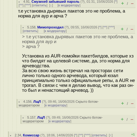
4.91
,
Смузихеб забывший пароль
(
?
), 01:31, 15/06/2026 [
^
]
+
–
/
[
^^
] [
^^^
] [
ответить
]
[
↓
] [
к модератору
]
т.е установка дырявых пакетов это не проблема, а
норма для аур и арча ?
5.158
,
Мимопроходил
(
?
), 09:55, 16/06/2026 [
^
] [
^^
] [
^^^
]
+
–
/
[
ответить
]
[
к модератору
]
> т.е установка дырявых пакетов это не проблема, а
норма для аур и
> арча ?
Установка из AUR-помойки пакетбилдов, которые хз
что билдят на целевой системе, да, это норма для
арчеводства.
За всю свою жизнь встречал на просторах сети
лично только одного арчевода, который юзал
принципиально только официальные репы, а AUR не
трогал. В связи с чем я делаю вывод, что как раз он-
то был и ненастоящий арчевод. ))
4.156
,
ЛщЛ
(
?
), 09:46, 16/06/2026
Скрыто ботом-
+
–
/
модератором
[
к модератору
]
5.157
,
ЛщЛ
(
?
), 09:49, 16/06/2026
Скрыто ботом-
+
–
/
модератором
[
к модератору
]
+1
2.34
,
Комиссар
(
?
), 18:06, 14/06/2026 [
^
] [
^^
] [
^^^
] [
ответить
]
[
↑
]