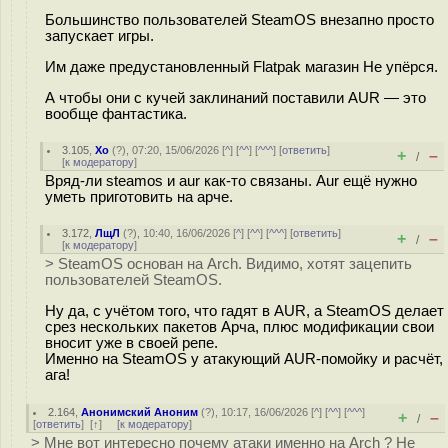
Большинство пользователей SteamOS внезапно просто
запускает игры.
Им даже предустановленный Flatpak магазин Не упёрся.
А чтобы они с кучей заклинаний поставили AUR — это
вообще фантастика.
3.105
,
Xo
(
?
), 07:20, 15/06/2026 [
^
] [
^^
] [
^^^
] [
ответить
]
+
–
/
[
к модератору
]
Вряд-ли steamos и aur как-то связаны. Aur ещё нужно
уметь приготовить на арче.
3.172
,
ЛщЛ
(
?
), 10:40, 16/06/2026 [
^
] [
^^
] [
^^^
] [
ответить
]
+
–
/
[
к модератору
]
> SteamOS основан на Arch. Видимо, хотят зацепить
пользователей SteamOS.
Ну да, с учётом того, что гадят в AUR, а SteamOS делает
срез нескольких пакетов Арча, плюс модификации свои
вносит уже в своей репе.
Именно на SteamOS у атакующий AUR-помойку и расчёт,
ага!
2.164
,
Анонимский Аноним
(
?
), 10:17, 16/06/2026 [
^
] [
^^
] [
^^^
]
+
–
/
[
ответить
]
[
↑
] [
к модератору
]
> Мне вот интересно почему атаки именно на Arch ? Не