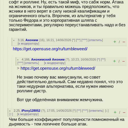
софт и роллинг. Ну, есть такой миф, что сабж норм. Атака
на жсников, и ты правильно можешь предположить, что
жсники в него верят в силу низкой квалификации и
ограниченного опыта. Впрочем, из альтернатив у тебя
только Федора и это корпоративная шляпа с
экспериментами, регулярно переустанавливать надо и без
гарантий.
3.16
,
Аноним
(
16
), 16:21, 14/06/2026 [
^
] [
^^
] [
^^^
] [
ответить
]
+
–
/
[
к модератору
]
https://get.opensuse.org/ru/tumbleweed/
4.166
,
Анонимский Аноним
(
?
), 10:23, 16/06/2026 [
^
] [
^^
]
+
–
/
[
^^^
] [
ответить
]
[
к модератору
]
>
https://get.opensuse.org/ru/tumbleweed/
Не знаю почему вас минусанули, но совет
действительно дельный. Сам недавно понял, что это
таки недурная альтернатива, если нужен именно
роллинг-дистр.
Вот где обделённая вниманием жемчужина.
2.25
,
iPony128052
(
?
), 17:05, 14/06/2026 [
^
] [
^^
] [
^^^
] [
ответить
]
[
↓
]
+
–
/
[
↑
] [
к модератору
]
Чем больше коэффициент популярности помноженный на
дырявость - тем логичнее больше атак.