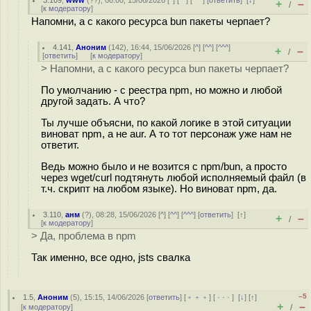
3.109
,
www
(
??
), 08:00, 15/06/2026 [
^
] [
^^
] [
^^^
] [
ответить
]
[
↓
]
+
–
/
[
к модератору
]
Напомни, а с какого ресурса bun пакеты черпает?
4.141
,
Аноним
(
142
), 16:44, 15/06/2026 [
^
] [
^^
] [
^^^
]
+
–
/
[
ответить
]
[
к модератору
]
> Напомни, а с какого ресурса bun пакеты черпает?
По умолчанию - с реестра npm, но можно и любой
другой задать. А что?
Ты лучше объясни, по какой логике в этой ситуации
виноват npm, а не aur. А то тот персонаж уже нам не
ответит.
Ведь можно было и не возится с npm/bun, а просто
через wget/curl подтянуть любой исполняемый файл (в
т.ч. скрипт на любом языке). Но виноват npm, да.
3.110
,
анм
(
?
), 08:28, 15/06/2026 [
^
] [
^^
] [
^^^
] [
ответить
]
[
↑
]
+
–
/
[
к модератору
]
> Да, проблема в npm
Так именно, все одно, jsts свалка
–5
1.5
,
Аноним
(
5
), 15:15, 14/06/2026 [
ответить
] [
﹢﹢﹢
] [
· · ·
]
[
↓
] [
↑
]
+
–
[
к модератору
]
/