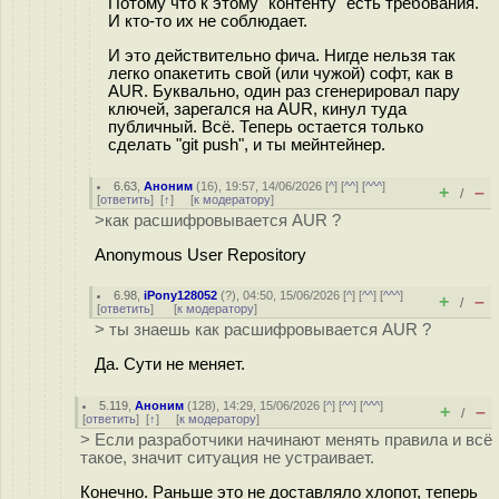
Потому что к этому "контенту" есть требования.
И кто-то их не соблюдает.
И это действительно фича. Нигде нельзя так
легко опакетить свой (или чужой) софт, как в
AUR. Буквально, один раз сгенерировал пару
ключей, зарегался на AUR, кинул туда
публичный. Всё. Теперь остается только
сделать "git push", и ты мейнтейнер.
6.63
,
Аноним
(
16
), 19:57, 14/06/2026 [
^
] [
^^
] [
^^^
]
+
–
/
[
ответить
]
[
↑
] [
к модератору
]
>как расшифровывается AUR ?
Anonymous User Repository
6.98
,
iPony128052
(
?
), 04:50, 15/06/2026 [
^
] [
^^
] [
^^^
]
+
–
/
[
ответить
]
[
к модератору
]
> ты знаешь как расшифровывается AUR ?
Да. Сути не меняет.
5.119
,
Аноним
(
128
), 14:29, 15/06/2026 [
^
] [
^^
] [
^^^
]
+
–
/
[
ответить
]
[
↑
] [
к модератору
]
> Если разработчики начинают менять правила и всё
такое, значит ситуация не устраивает.
Конечно. Раньше это не доставляло хлопот, теперь