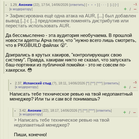
–1
1.29
,
Аноним
(
22
), 17:54, 14/06/2026 [
ответить
] [
﹢﹢﹢
] [
· · ·
]
[
↓
] [
↑
]
+
–
[
к модератору
]
/
> Зафиксирована ещё одна атака на AUR, [...] был добавлен
вывод [..] с [...] предложением поменять дистрибутив или
перестать использовать AUR.
Да бессмысленно - эта аудитория необучаема. В прошлой
новости адепты Арча пели, что "нужно всего лишь смотреть,
что в PKGBUILD файлах 😤".
Доигрались в крутых хакиров, "контролирующих свою
систему". Правда, хакирам никто не сказал, что запускать
баш-портянки из публичной помойки - это не совсем по-
хакерски. 😳
–5
2.37
,
Испанский стыд
(
?
), 18:11, 14/06/2026 [
^
] [
^^
] [
^^^
] [
ответить
]
+
–
[
к модератору
]
/
Написать тебе техническое ревью на твой недопакетный
менеджер? Или ты и сам всё понимаешь?
3.42
,
Аноним
(
22
), 18:17, 14/06/2026 [
^
] [
^^
] [
^^^
] [
ответить
]
+
–
/
[
к модератору
]
> Написать тебе техническое ревью на твой
недопакетный менеджер?
Пиши, конечно!