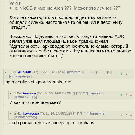
Void и
> не NixOS а именно Arch ??? Может это личное ???
Хотите сказать, что в школоарче детятку какого-то
обидели сильно, настолько что он решил в песочницу
нагадить?
Возможно. Но думаю, что ответ в том, что именно AUR
самая уязвимая площадка, как и традиционная
"бдительность" арчеводов относительно хлама, который
они волокут к себе в системы. Ну и плюсом что-то личное
конечно же может быть. ;)
1.17
,
Аноним
(
17
), 16:25, 14/06/2026 [
ответить
] [
﹢﹢﹢
] [
· · ·
]
[
↓
] [
↑
]
+
–
/
[
к модератору
]
npm config set ignore-scripts true
2.24
,
Аноним
(
22
), 16:53, 14/06/2026 [
^
] [
^^
] [
^^^
] [
ответить
]
+
–
/
[
к модератору
]
И как это тебе поможет?
2.41
,
Комиссар
(
?
), 18:14, 14/06/2026 [
^
] [
^^
] [
^^^
] [
ответить
]
+
–
/
[
к модератору
]
sudo pamac remove nodejs npm --orphans