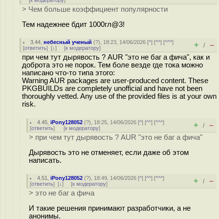
[
к модератору
]
> Чем больше коэффициент популярности
Тем надежнее бдит 1000гл@3!
3.44
,
небесный ученый
(
?
), 18:23, 14/06/2026 [
^
] [
^^
] [
^^^
]
+
–
/
[
ответить
]
[
↓
] [
к модератору
]
при чем тут дырявость ? AUR "это не баг а фича", как и
доброта это не порок. Тем боле везде где тока можно
написано что-то типа этого:
Warning AUR packages are user-produced content. These
PKGBUILDs are completely unofficial and have not been
thoroughly vetted. Any use of the provided files is at your own
risk.
4.45
,
iPony128052
(
?
), 18:25, 14/06/2026 [
^
] [
^^
] [
^^^
]
+
–
/
[
ответить
]
[
к модератору
]
> при чем тут дырявость ? AUR "это не баг а фича"
Дырявость это не отменяет, если даже об этом
написать.
4.51
,
iPony128052
(
?
), 18:49, 14/06/2026 [
^
] [
^^
] [
^^^
]
+
–
/
[
ответить
]
[
↓
] [
к модератору
]
> это не баг а фича
И такие решения принимают разработчики, а не
анонимы.