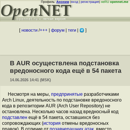
Профиль:
Аноним
(
вход
|
регистрация
)
неRU
opennet.me
[
новости
/
+++
|
форум
|
теги
|
]
В AUR осуществлена подстановка
вредоносного кода ещё в 54 пакета
14.06.2026 14:41 (MSK)
Несмотря на меры,
предпринятые
разработчиками
Arch Linux, деятельность по подстановке вредоносного
кода в репозитории AUR (Arch User Repository) не
остановлена. Несколько часов назад вредносный код
подставлен
ещё в 54 пакета, оставшихся без
сопровождающих (
история
отмены вредоносных
правок). В отличие от
позавчерашних атак
, вместо