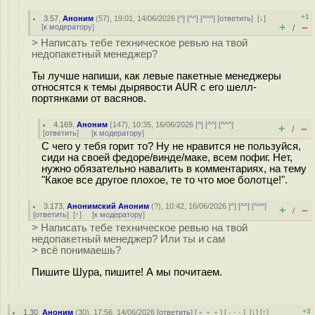
+1
3.57
,
Аноним
(
57
), 19:01, 14/06/2026 [
^
] [
^^
] [
^^^
] [
ответить
]
[
↓
]
+
–
[
к модератору
]
/
> Написать тебе техническое ревью на твой
недопакетный менеджер?
Ты лучше напиши, как левые пакетные менеджеры
относятся к темы дырявости AUR с его шелл-
портянками от васянов.
4.169
,
Аноним
(
147
), 10:35, 16/06/2026 [
^
] [
^^
] [
^^^
]
+
–
/
[
ответить
]
[
к модератору
]
С чего у тебя горит то? Ну не нравится не пользуйся,
сиди на своей федоре/винде/маке, всем пофиг. Нет,
нужно обязательно навалить в комментариях, на тему
"Какое все другое плохое, те то что мое болотце!".
3.173
,
Анонимский Аноним
(
?
), 10:42, 16/06/2026 [
^
] [
^^
] [
^^^
]
+
–
/
[
ответить
]
[
↑
] [
к модератору
]
> Написать тебе техническое ревью на твой
недопакетный менеджер? Или ты и сам
> всё понимаешь?
Пишите Шура, пишите! А мы почитаем.
+3
1.30
,
Аноним
(
30
), 17:56, 14/06/2026 [
ответить
] [
﹢﹢﹢
] [
· · ·
]
[
↓
] [
↑
]