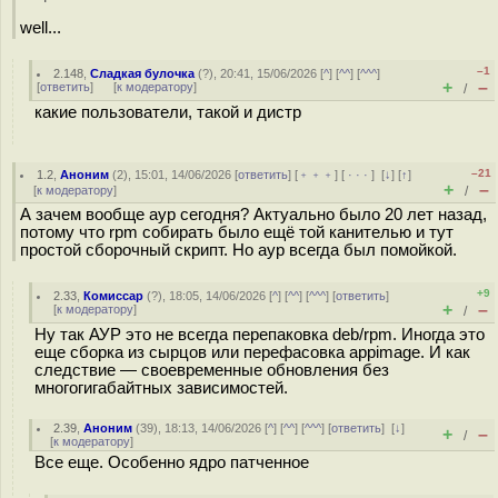
well...
–1
2.148
,
Сладкая булочка
(
?
), 20:41, 15/06/2026 [
^
] [
^^
] [
^^^
]
+
–
[
ответить
]
[
к модератору
]
/
какие пользователи, такой и дистр
–21
1.2
,
Аноним
(
2
), 15:01, 14/06/2026 [
ответить
] [
﹢﹢﹢
] [
· · ·
]
[
↓
] [
↑
]
+
–
[
к модератору
]
/
А зачем вообще аур сегодня? Актуально было 20 лет назад,
потому что rpm собирать было ещё той канителью и тут
простой сборочный скрипт. Но аур всегда был помойкой.
+9
2.33
,
Комиссар
(
?
), 18:05, 14/06/2026 [
^
] [
^^
] [
^^^
] [
ответить
]
+
–
[
к модератору
]
/
Ну так АУР это не всегда перепаковка deb/rpm. Иногда это
еще сборка из сырцов или перефасовка appimage. И как
следствие — своевременные обновления без
многогигабайтных зависимостей.
2.39
,
Аноним
(
39
), 18:13, 14/06/2026 [
^
] [
^^
] [
^^^
] [
ответить
]
[
↓
]
+
–
/
[
к модератору
]
Все еще. Особенно ядро патченное