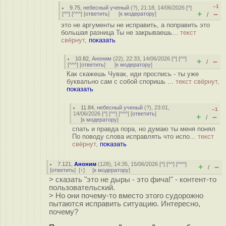
–1
9.75
,
небесный ученый
(
?
), 21:18, 14/06/2026 [
^
]
+
–
[
^^
] [
^^^
] [
ответить
]
[
к модератору
]
/
это не аргументы не исправить, а поправить это
большая разница Ты не закрываешь...
текст
свёрнут,
показать
10.82
,
Аноним
(
22
), 22:33, 14/06/2026 [
^
] [
^^
]
+
–
/
[
^^^
] [
ответить
]
[
к модератору
]
Как скажешь Чувак, иди проспись - ты уже
буквально сам с собой споришь ...
текст свёрнут,
показать
11.84
,
небесный ученый
(
?
), 23:01,
–1
14/06/2026 [
^
] [
^^
] [
^^^
] [
ответить
]
+
–
/
[
к модератору
]
спать и правда пора, но думаю ты меня понял
По поводу слова исправлять что испо...
текст
свёрнут,
показать
7.121
,
Аноним
(
128
), 14:35, 15/06/2026 [
^
] [
^^
] [
^^^
]
+
–
/
[
ответить
]
[
↑
] [
к модератору
]
> сказать "это не дыры - это фича!" - контент-то
пользовательский.
> Но они почему-то вместо этого судорожно
пытаются исправить ситуацию. Интересно,
почему?