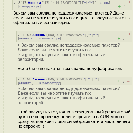
–1
3.117
,
Аноним
(
117
), 14:16, 15/06/2026 [
^
] [
^^
] [
^^^
] [
ответить
]
+
–
[
к модератору
]
/
Зачем вам свалка неподдерживаемых пакетов? Даже
если вы не хотите изучать nix и guix, то засуньте пакет в
официальный репозиторий.
–1
4.150
,
Аноним
(
150
), 00:57, 16/06/2026 [
^
] [
^^
] [
^^^
]
+
–
[
ответить
]
[
к модератору
]
/
> Зачем вам свалка неподдерживаемых пакетов?
Даже если вы не хотите изучать nix
> и guix, то засуньте пакет в официальный
репозиторий.
Если бы ещё пакеты, там свалка полуфабрикатов.
4.151
,
Аноним
(
150
), 00:58, 16/06/2026 [
^
] [
^^
] [
^^^
]
+
–
/
[
ответить
]
[
к модератору
]
> Зачем вам свалка неподдерживаемых пакетов?
Даже если вы не хотите изучать nix
> и guix, то засуньте пакет в официальный
репозиторий.
Чтоб засунуть что угодно в официальный репозиторий,
нужно ещё проверку полиси пройти, а в AUR можно
сразу из под коня лопатой забрасывать и никто ничего
не спросит. ;)