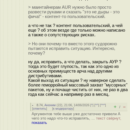
> маинтайнерам AUR нужно было просто
развести руками и сказать "это не дыры - это
фича!" - контент-то пользовательский.
а что не так ? контент пользовательский, а чей
еще ? об этом везде где только можно написано
а также о сопутствующих рисках.
> Но они почему-то вместо этого судорожно
пытаются исправить ситуацию. Интересно,
почему?
ну да, исправить, а что делать, закрыть АУР ?
тогда это будет глупость, так как это одно из
основных преимуществ арча над другими
дистрибутивами.
Какой выход из ситуации ? ну наверное сделать
более геморройный массовый захват "мусорных"
пакетов, ну и почаще чистить от них, не раз в два
года как сейчас а например раз в месяц.
8.74
,
Аноним
(
22
), 21:06, 14/06/2026 [
^
] [
^^
] [
^^^
]
+
–
/
[
ответить
]
[
к модератору
]
Аргументов тебе выше уже достаточно привели А
чего это надо что-то исправлять, ...
текст свёрнут,
показать