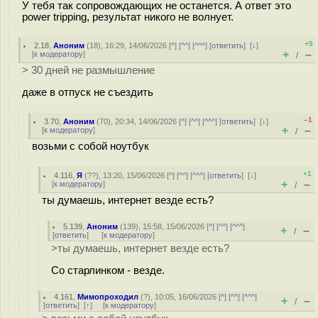
У тебя так сопровождающих не останется. А ответ это
power tripping, результат никого не волнует.
+5
2.18
,
Аноним
(
18
), 16:29, 14/06/2026 [
^
] [
^^
] [
^^^
] [
ответить
]
[
↓
]
+
–
[
к модератору
]
/
> 30 дней не размышление
даже в отпуск не съездить
–1
3.70
,
Аноним
(
70
), 20:34, 14/06/2026 [
^
] [
^^
] [
^^^
] [
ответить
]
[
↓
]
+
–
[
к модератору
]
/
возьми с собой ноутбук
+1
4.116
,
Я
(
??
), 13:20, 15/06/2026 [
^
] [
^^
] [
^^^
] [
ответить
]
[
↓
]
+
–
[
к модератору
]
/
ты думаешь, интернет везде есть?
5.139
,
Аноним
(
139
), 15:58, 15/06/2026 [
^
] [
^^
] [
^^^
]
+
–
/
[
ответить
]
[
к модератору
]
>ты думаешь, интернет везде есть?
Со старлинком - везде.
4.161
,
Мимопроходил
(
?
), 10:05, 16/06/2026 [
^
] [
^^
] [
^^^
]
+
–
/
[
ответить
]
[
↑
] [
к модератору
]