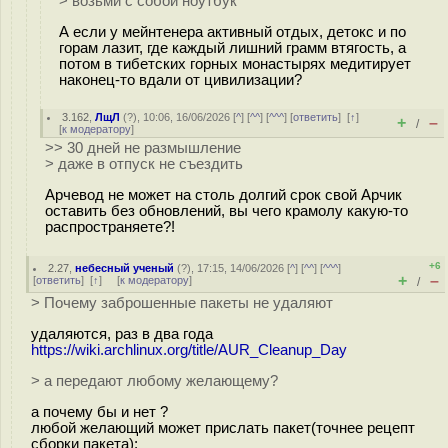
> возьми с собой ноутбук
А если у мейнтенера активный отдых, детокс и по
горам лазит, где каждый лишний грамм втягость, а
потом в тибетских горных монастырях медитирует
наконец-то вдали от цивилизации?
3.162
,
ЛщЛ
(
?
), 10:06, 16/06/2026 [
^
] [
^^
] [
^^^
] [
ответить
]
[
↑
]
+
–
/
[
к модератору
]
>> 30 дней не размышление
> даже в отпуск не съездить
Арчевод не может на столь долгий срок свой Арчик
оставить без обновлений, вы чего крамолу какую-то
распространяете?!
+6
2.27
,
небесный ученый
(
?
), 17:15, 14/06/2026 [
^
] [
^^
] [
^^^
]
+
–
[
ответить
]
[
↑
] [
к модератору
]
/
> Почему заброшенные пакеты не удаляют
удаляются, раз в два года
https://wiki.archlinux.org/title/AUR_Cleanup_Day
> а передают любому желающему?
а почему бы и нет ?
любой желающий может прислать пакет(точнее рецепт
сборки пакета);