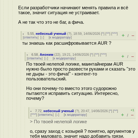
Если разработчики начинают менять правила и всё
такое, значит ситуация не устраивает.
А не так что это не баг, а фича.
5.55
,
небесный ученый
(
?
), 18:59, 14/06/2026 [
^
] [
^^
] [
^^^
]
+
–
/
[
ответить
]
[
↓
] [
к модератору
]
ты знаешь как расшифровывается AUR ?
6.58
,
Аноним
(
22
), 19:21, 14/06/2026 [
^
] [
^^
] [
^^^
]
+
–
/
[
ответить
]
[
↓
] [
к модератору
]
По твоей нелепой логике, маинтайнерам AUR
нужно было просто развести руками и сказать "это
не дыры - это фича!" - контент-то
пользовательский.
Но они почему-то вместо этого судорожно
пытаются исправить ситуацию. Интересно,
почему?
+1
7.72
,
небесный ученый
(
?
), 20:47, 14/06/2026 [
^
] [
^^
]
+
–
[
^^^
] [
ответить
]
[
↓
] [
к модератору
]
/
> По твоей нелепой логике
о, сразу заход с козырей ? понятно, аргументов у
тебя маловато, значит надо добавить грязи.