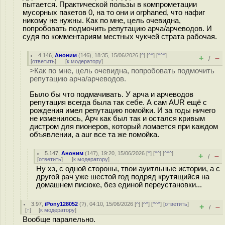
пытается. Практической пользы в компрометации
мусорных пакетов 0, на то они и orphaned, что нафиг
никому не нужны. Как по мне, цель очевидна,
попробовать подмочить репутацию арча/арчеводов. И
судя по комментариям местных чукчей страта рабочая.
4.146
,
Аноним
(
146
), 18:35, 15/06/2026 [
^
] [
^^
] [
^^^
]
+
–
/
[
ответить
]
[
к модератору
]
>Как по мне, цель очевидна, попробовать подмочить
репутацию арча/арчеводов.
Было бы что подмачивать. У арча и арчеводов
репутация всегда была так себе. А сам AUR ещё с
рождения имел репутацию помойки. И за годы ничего
не изменилось, Арч как был так и остался кривым
дистром для пионеров, который ломается при каждом
объявлении, а aur все та же помойка.
5.147
,
Аноним
(
147
), 19:20, 15/06/2026 [
^
] [
^^
] [
^^^
]
+
–
/
[
ответить
]
[
к модератору
]
Ну хз, с одной стороны, твои ауитльные истории, а с
другой рач уже шестой год подряд крутящийся на
домашнем писюке, без единой переустановки...
3.97
,
iPony128052
(
?
), 04:10, 15/06/2026 [
^
] [
^^
] [
^^^
] [
ответить
]
+
–
/
[
↑
] [
к модератору
]
Вообще паралельно.