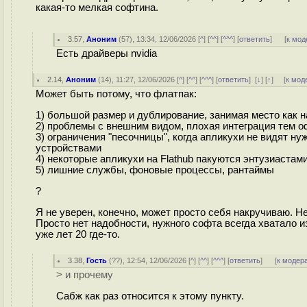
какая-то мелкая софтина.
3.57
,
Аноним
(
57
), 13:34, 12/06/2026 [
^
] [
^^
] [
^^^
] [
ответить
]
[
к мод
Есть драйверы nvidia
2.14
,
Аноним
(
14
), 11:27, 12/06/2026 [
^
] [
^^
] [
^^^
] [
ответить
]
[
↓
] [
↑
] [
к мод
Может быть потому, что флатпак:
1) большой размер и дублирование, занимая место как на
2) проблемы с внешним видом, плохая интеграция тем 
3) ограничения "песочницы", когда апликухи не видят 
устройствами
4) некоторые апликухи на Flathub пакуются энтузиастами
5) лишние службы, фоновые процессы, рантаймы
?
Я не уверен, конечно, может просто себя накручиваю. Н
Просто нет надобности, нужного софта всегда хватало и
уже лет 20 где-то.
3.38
,
Гость
(
??
), 12:54, 12/06/2026 [
^
] [
^^
] [
^^^
] [
ответить
]
[
к модер
> и прочему
Сабж как раз относится к этому пункту.