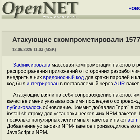
НОВ
Атакующие скомпрометировали 1577
12.06.2026 11:03 (MSK)
Зафиксирована
массовая компрометация пакетов в 
распространения приложений от сторонних разработчик
внедрить в них
вредоносный код
для кражи паролей и кл
код был
интегрирован
в поставляемый через
AUR
пакет
Атакующие взяли на себя сопровождение пакетов, им
качестве имени указывалось имя последнего сопровожда
публиковалось
обновление. Коммит добавлял "npm" в спи
install.sh строку для установки нескольких NPM-пакето
несколько популярных легитимных пакетов и пакет
atomi
Добавление установки NPM-пакетов производилось во в
JavaScript и NPM.