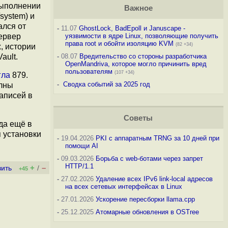
выполнении
Важное
system) и
ался от
-
11.07
GhostLock, BadEpoll и Januscape -
сервер
уязвимости в ядре Linux, позволяющие получить
права root и обойти изоляцию KVM
(82 +34)
, истории
ault.
-
08.07
Вредительство со стороны разработчика
OpenMandriva, которое могло причинить вред
пользователям
(107 +34)
гла
879.
-
Сводка событий за 2025 год
олны
аписей в
Советы
да ещё в
я установки
-
19.04.2026
PKI с аппаратным TRNG за 10 дней при
помощи AI
-
09.03.2026
Борьба с web-ботами через запрет
HTTP/1.1
+
–
вить
/
+45
-
27.02.2026
Удаление всех IPv6 link-local адресов
на всех сетевых интерфейсах в Linux
-
27.01.2026
Ускорение пересборки llama.cpp
-
25.12.2025
Атомарные обновления в OSTree