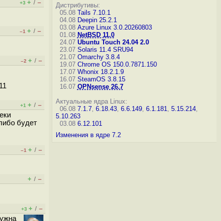
+
–
/
+3
Дистрибутивы:
05.08
Tails 7.10.1
04.08
Deepin 25.2.1
03.08
Azure Linux 3.0.20260803
+
–
/
–1
01.08
NetBSD 11.0
24.07
Ubuntu Touch 24.04 2.0
23.07
Solaris 11.4 SRU94
21.07
Omarchy 3.8.4
+
–
/
–2
19.07
Chrome OS 150.0.7871.150
17.07
Whonix 18.2.1.9
16.07
SteamOS 3.8.15
11
16.07
OPNsense 26.7
Актуальные ядра Linux:
+
–
/
+1
06.08
7.1.7
,
6.18.43
,
6.6.149
,
6.1.181
,
5.15.214
,
теки
5.10.263
либо будет
03.08
6.12.101
Изменения в ядре 7.2
+
–
/
–1
+
–
/
+
–
/
+3
нужна