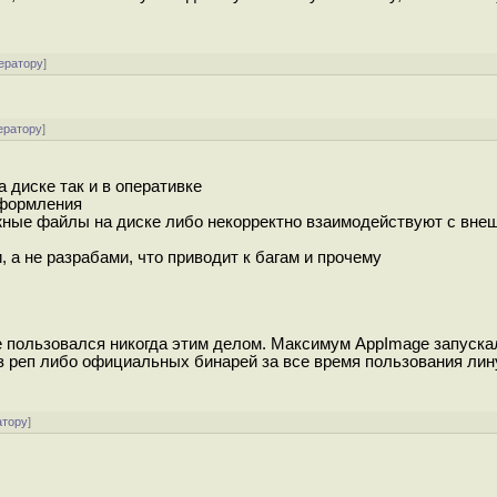
ератору
]
ератору
]
 диске так и в оперативке
оформления
нужные файлы на диске либо некорректно взаимодействуют с вне
, а не разрабами, что приводит к багам и прочему
е пользовался никогда этим делом. Максимум AppImage запускал
з реп либо официальных бинарей за все время пользования лин
атору
]