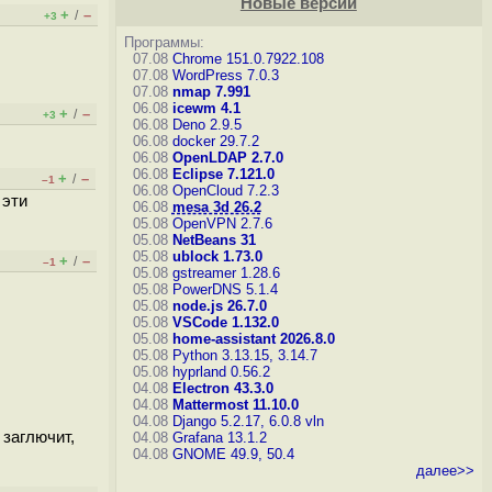
Новые версии
+
–
/
+3
Программы:
07.08
Chrome 151.0.7922.108
07.08
WordPress 7.0.3
07.08
nmap 7.991
06.08
icewm 4.1
+
–
/
+3
06.08
Deno 2.9.5
06.08
docker 29.7.2
06.08
OpenLDAP 2.7.0
06.08
Eclipse 7.121.0
+
–
/
–1
06.08
OpenCloud 7.2.3
 эти
06.08
mesa 3d 26.2
05.08
OpenVPN 2.7.6
05.08
NetBeans 31
05.08
ublock 1.73.0
+
–
/
–1
05.08
gstreamer 1.28.6
05.08
PowerDNS 5.1.4
05.08
node.js 26.7.0
05.08
VSCode 1.132.0
05.08
home-assistant 2026.8.0
05.08
Python 3.13.15, 3.14.7
05.08
hyprland 0.56.2
04.08
Electron 43.3.0
04.08
Mattermost 11.10.0
04.08
Django 5.2.17, 6.0.8
vln
 заглючит,
04.08
Grafana 13.1.2
04.08
GNOME 49.9, 50.4
далее>>