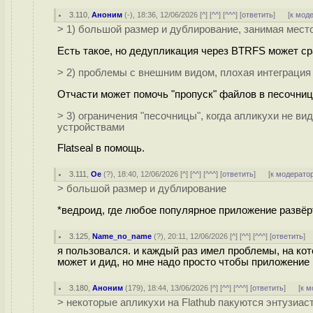
3.110
,
Аноним
(
-
), 18:36, 12/06/2026 [
^
] [
^^
] [
^^^
] [
ответить
]
[
к мод
> 1) большой размер и дублирование, занимая место 
Есть такое, но дедупликация через BTRFS может с
> 2) проблемы с внешним видом, плохая интеграци
Отчасти может помочь "пропуск" файлов в песочниц
> 3) ограничения "песочницы", когда апликухи не 
устройствами
Flatseal в помощь.
3.111
,
Oe
(
?
), 18:40, 12/06/2026 [
^
] [
^^
] [
^^^
] [
ответить
]
[
к модерато
> большой размер и дублирование
*ведроид, где любое популярное приложение развёрт
3.125
,
Name_no_name
(
?
), 20:11, 12/06/2026 [
^
] [
^^
] [
^^^
] [
ответить
]
я пользовался. и каждый раз имел проблемы, на кот
может и дид, но мне надо просто чтобы приложение 
3.180
,
Аноним
(
179
), 18:44, 13/06/2026 [
^
] [
^^
] [
^^^
] [
ответить
]
[
к м
> некоторые апликухи на Flathub пакуются энтузиаст