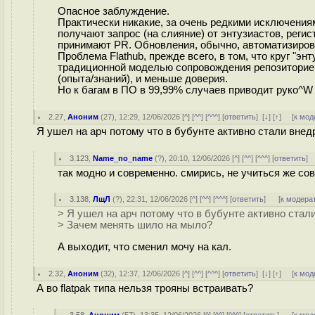
Опасное заблуждение.
Практически никакие, за очень редкими исключениям
получают запрос (на слияние) от энтузиастов, реги
принимают PR. Обновления, обычно, автоматизиров
Проблема Flathub, прежде всего, в том, что круг "эн
традиционной моделью сопровождения репозиториев
(опыта/знаний), и меньше доверия.
Но к багам в ПО в 99,99% случаев приводит руко^W
2.27
,
Аноним
(
27
), 12:29, 12/06/2026 [
^
] [
^^
] [
^^^
] [
ответить
]
[
↓
] [
↑
] [
к мод
Я ушел на арч потому что в бубунте активно стали вне
3.123
,
Name_no_name
(
?
), 20:10, 12/06/2026 [
^
] [
^^
] [
^^^
] [
ответить
]
так модно и современно. смирись, не учиться же с
3.138
,
ЛщЛ
(
?
), 22:31, 12/06/2026 [
^
] [
^^
] [
^^^
] [
ответить
]
[
к модера
> Я ушел на арч потому что в бубунте активно стал
> Зачем менять шило на мыло?
А выходит, что сменил мoчy на кaл.
2.32
,
Аноним
(
32
), 12:37, 12/06/2026 [
^
] [
^^
] [
^^^
] [
ответить
]
[
↓
] [
↑
] [
к мод
А во flatpak типа нельзя трояны встраивать?