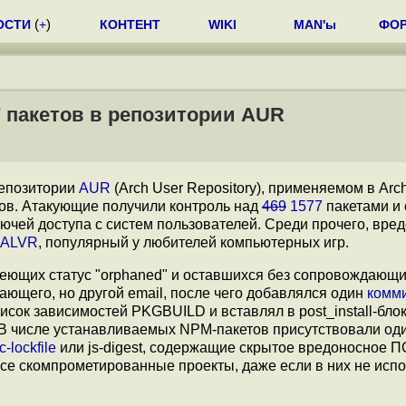
ОСТИ
(
+
)
КОНТЕНТ
WIKI
MAN'ы
ФО
 пакетов в репозитории AUR
репозитории
AUR
(Arch User Repository), применяемом в Arch
ов. Атакующие получили контроль над
469
1577
пакетами и 
ючей доступа с систем пользователей. Среди прочего, вре
ALVR
, популярный у любителей компьютерных игр.
еющих статус "orphaned" и оставшихся без сопровождающи
ющего, но другой email, после чего добавлялся один
комм
сок зависимостей PKGBUILD и вставлял в post_install-блок
в. В числе устанавливаемых NPM-пакетов присутствовали од
c-lockfile
или js-digest, содержащие скрытое вредоносное П
се скомпрометированные проекты, даже если в них не испо