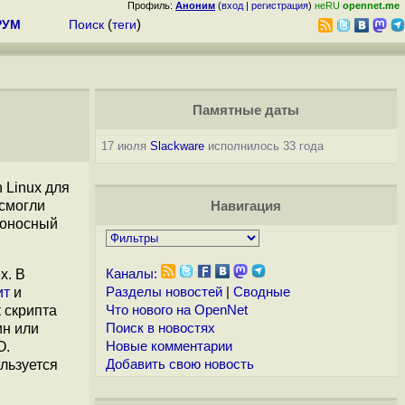
Профиль:
Аноним
(
вход
|
регистрация
)
неRU
opennet.me
РУМ
Поиск
(
теги
)
Памятные даты
17 июля
Slackware
исполнилось 33 года
 Linux для
смогли
Навигация
доносный
х. В
Каналы:
ит
и
Разделы новостей
|
Сводные
 скрипта
Что нового на OpenNet
ин или
Поиск в новостях
О.
Новые комментарии
льзуется
Добавить свою новость