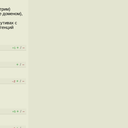
трим)
е доменом),
бутивах с
етенций
+
–
/
+1
+
–
/
+
–
/
–2
+
–
/
+5