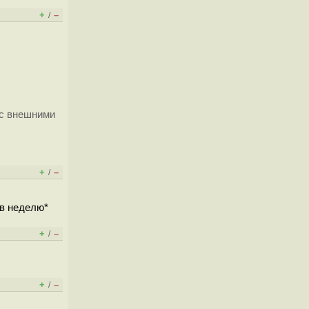
+
–
/
 с внешними
+
–
/
 в неделю*
+
–
/
+
–
/