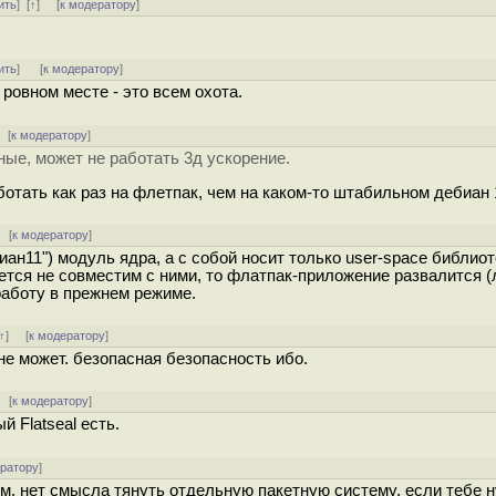
ить
]
[
↑
] [
к модератору
]
ить
]
[
к модератору
]
 ровном месте - это всем охота.
 [
к модератору
]
ные, может не работать 3д ускорение.
отать как раз на флетпак, чем на каком-то штабильном дебиан 
[
к модератору
]
биан11") модуль ядра, а с собой носит только user-space библио
тся не совместим с ними, то флатпак-приложение развалится (
работу в прежнем режиме.
↑
] [
к модератору
]
не может. безопасная безопасность ибо.
[
к модератору
]
й Flatseal есть.
ератору
]
елом, нет смысла тянуть отдельную пакетную систему, если тебе 