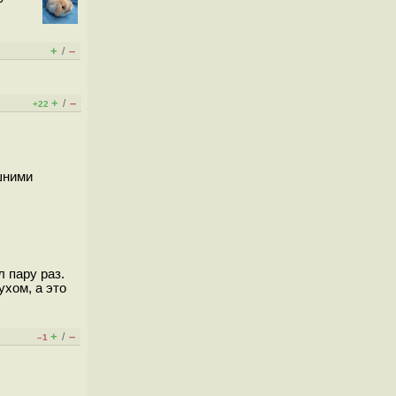
+
–
/
+
–
/
+22
шними
 пару раз.
ухом, а это
+
–
/
–1