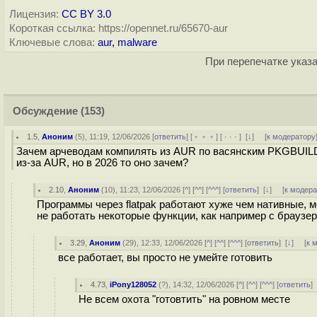
Лицензия:
CC BY 3.0
Короткая ссылка: https://opennet.ru/65670-aur
Ключевые слова:
aur
,
malware
При перепечатке указа
Обсуждение
(153)
1.5
,
Аноним
(
5
), 11:19, 12/06/2026 [
ответить
] [
﹢﹢﹢
] [
· · ·
]
[
↓
] [
к модератору
Зачем арчеводам компилять из AUR по васянским PKGBUILD, 
из-за AUR, но в 2026 то оно зачем?
2.10
,
Аноним
(
10
), 11:23, 12/06/2026 [
^
] [
^^
] [
^^^
] [
ответить
]
[
↓
] [
к модер
Программы через flatpak работают хуже чем нативные, м
не работать некоторые функции, как например с браузера
3.29
,
Аноним
(
29
), 12:33, 12/06/2026 [
^
] [
^^
] [
^^^
] [
ответить
]
[
↓
] [
к 
все работает, вы просто не умейте готовить
4.73
,
iPony128052
(
?
), 14:32, 12/06/2026 [
^
] [
^^
] [
^^^
] [
ответить
Не всем охота "готовтить" на ровном месте