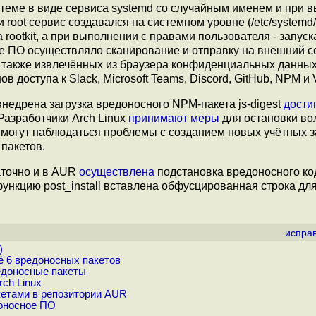
теме в виде сервиса systemd со случайным именем и при 
root сервис создавался на системном уровне (/etc/systemd/
ootkit, а при выполнении с правами пользователя - запуск
ное ПО осуществляло сканирование и отправку на внешний 
а также извлечённых из браузера конфиденциальных данных
 доступа к Slack, Microsoft Teams, Discord, GitHub, NPM и V
внедрена загрузка вредоносного NPM-пакета js-digest
дости
 Разработчики Arch Linux
принимают меры
для остановки в
 могут наблюдаться проблемы с созданием новых учётных з
пакетов.
аточно и в AUR
осуществлена
подстановка вредоносного ко
функцию post_install вставлена обфусцированная строка дл
испра
)
ё 6 вредоносных пакетов
едоносные пакеты
rch Linux
кетами в репозитории AUR
доносное ПО