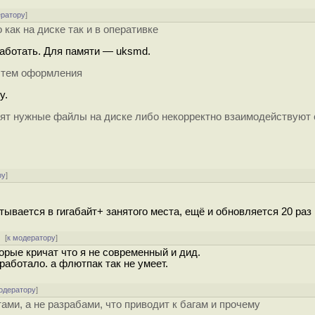
ератору
]
как на диске так и в оперативке
работать. Для памяти — uksmd.
я тем оформления
у.
видят нужные файлы на диске либо некорректно взаимодействуют
ру
]
ывается в гигабайт+ занятого места, ещё и обновляется 20 раз
[
к модератору
]
орые кричат что я не современный и дид.
работало. а флютпак так не умеет.
одератору
]
ами, а не разрабами, что приводит к багам и прочему