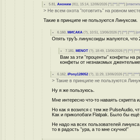
5.81
,
Аноним
(
81
), 15:14, 12/06/2026 [
^
] [
^^
] [
^^^
] [
ответит
> Не всем охота "готовтить" на ровном мест
Такие в принципе не пользуются Линуксом.
6.160
,
МИСАКА
(
?
), 10:51, 13/06/2026 [
^
] [
^^
] [
^^^
] [
о
Опять труЪ линуксоиды жалуются, что 
7.181
,
MENOT
(
?
), 18:49, 13/06/2026 [
^
] [
^^
] [
^^^
Вам за эти "проценты" конфеты на ры
конфеты от незнакомых джентельме
6.162
,
iPony128052
(
?
), 11:29, 13/06/2026 [
^
] [
^^
] [
^^^
> Такие в принципе не пользуются Лину
Ну я же пользуюсь.
Мне интересно что-то наваять скрипта и
Но как я возился с тем же PulseAudio, ч
Как и приколобаги Flatpak. Было бы ещё 
Не надо на всех пользователей линукса 
то в радость "ура, а то мне скучно!"