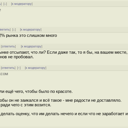
ь
]
[
↓
] [
к модератору
]
е
тветить
]
[
↓
] [
к модератору
]
2% рынка это слишком много
] [
ответить
]
[
к модератору
]
нке отсыпают, что ли? Если даже так, то я бы, на вашем месте,
нов не пробовал.
] [
ответить
]
[
↑
] [
к модератору
]
ксом
ли ещё чего, чтобы было по красоте.
тобы он не заикался и всё такое - мне радости не доставляло.
ради чего с этим возится.
делать оценку, что им делать нечего и если что не заработает и