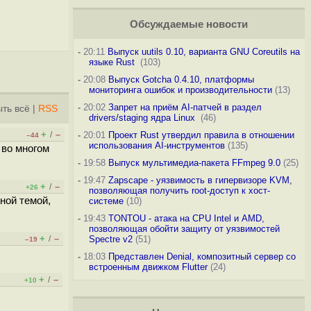
Обсуждаемые новости
-
20:11
Выпуск uutils 0.10, варианта GNU Coreutils на
языке Rust
(103)
-
20:08
Выпуск Gotcha 0.4.10, платформы
мониторинга ошибок и производительности
(13)
-
20:02
Запрет на приём AI-патчей в раздел
ть всё
|
RSS
drivers/staging ядра Linux
(46)
+
–
/
-
20:01
Проект Rust утвердил правила в отношении
–44
использования AI-инструментов
(135)
 во многом
-
19:58
Выпуск мультимедиа-пакета FFmpeg 9.0
(25)
-
19:47
Zapscape - уязвимость в гипервизоре KVM,
+
–
/
+26
позволяющая получить root-доступ к хост-
ной темой,
системе
(10)
-
19:43
TONTOU - атака на CPU Intel и AMD,
позволяющая обойти защиту от уязвимостей
+
–
/
Spectre v2
(51)
–19
-
18:03
Представлен Denial, композитный сервер со
встроенным движком Flutter
(24)
+
–
/
+10