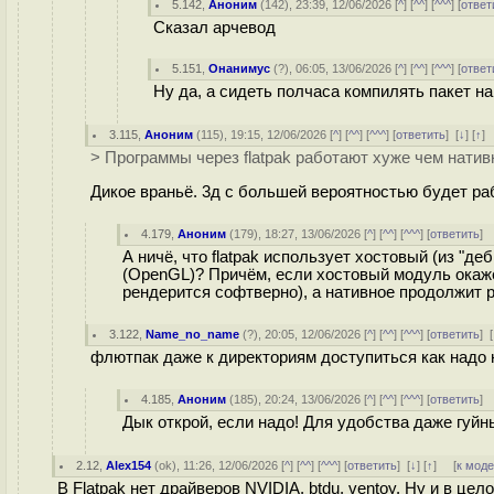
5.142
,
Аноним
(
142
), 23:39, 12/06/2026 [
^
] [
^^
] [
^^^
] [
ответ
Сказал арчевод
5.151
,
Онанимус
(
?
), 06:05, 13/06/2026 [
^
] [
^^
] [
^^^
] [
ответ
Ну да, а сидеть полчаса компилять пакет на
3.115
,
Аноним
(
115
), 19:15, 12/06/2026 [
^
] [
^^
] [
^^^
] [
ответить
]
[
↓
] [
↑
]
> Программы через flatpak работают хуже чем натив
Дикое враньё. 3д с большей вероятностью будет раб
4.179
,
Аноним
(
179
), 18:27, 13/06/2026 [
^
] [
^^
] [
^^^
] [
ответить
]
А ничё, что flatpak использует хостовый (из "де
(OpenGL)? Причём, если хостовый модуль окаже
рендерится софтверно), а нативное продолжит 
3.122
,
Name_no_name
(
?
), 20:05, 12/06/2026 [
^
] [
^^
] [
^^^
] [
ответить
]
[
флютпак даже к директориям доступиться как надо 
4.185
,
Аноним
(
185
), 20:24, 13/06/2026 [
^
] [
^^
] [
^^^
] [
ответить
]
Дык открой, если надо! Для удобства даже гуйны
2.12
,
Alex154
(
ok
), 11:26, 12/06/2026 [
^
] [
^^
] [
^^^
] [
ответить
]
[
↓
] [
↑
] [
к мод
В Flatpak нет драйверов NVIDIA, btdu, ventoy. Ну и в ц