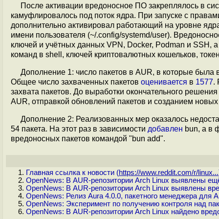
После активации вредоносное ПО закреплялось в сис
камуфлировалось под поток ядра. При запуске с правами 
дополнительно активировал работающий на уровне ядра r
имени пользователя (~/.config/systemd/user). Вредонос
ключей и учётных данных VPN, Docker, Podman и SSH, 
команд в shell, ключей криптовалютных кошельков, токенов
Дополнение 1: число пакетов в AUR, в которые была 
Общее число захваченных пакетов
оценивается
в
1577
.
захвата пакетов. До выработки окончательного решения
AUR, отправкой обновлений пакетов и созданием новых 
Дополнение 2: Реализованных мер оказалось недост
54 пакета. На этот раз в зависимости
добавлен
bun, а в 
вредоносных пакетов командой "bun add".
Главная ссылка к новости (
https://www.reddit.com/r/linux...
OpenNews: В AUR-репозитории Arch Linux выявлены ещ
OpenNews: В AUR-репозитории Arch Linux выявлены вр
OpenNews: Релиз Aura 4.0.0, пакетного менеджера для A
OpenNews: Эксперимент по получению контроля над па
OpenNews: В AUR-репозитории Arch Linux найдено вре