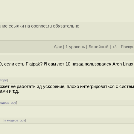
ние ссылки на opennet.ru обязательно
Ajax
|
1 уровень
|
Линейный
|
+/-
|
Раскры
]
если есть Flatpak? Я сам лет 10 назад пользовался Arch Linux
атору
]
ожет не работать 3д ускорение, плохо интегрироваться с систем
ми и т.д.
модератору
]
]
[
к модератору
]