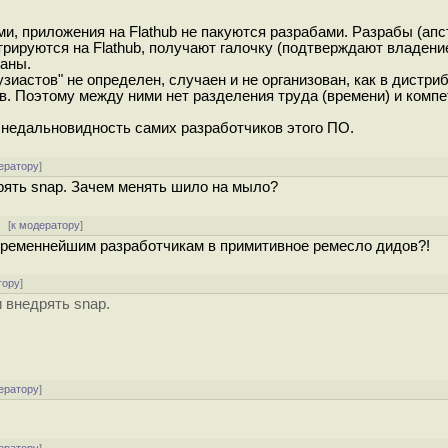
и, приложения на Flathub не пакуются разрабами. Разрабы (апс
стрируются на Flathub, получают галочку (подтверждают владени
аны.
тузиастов" не определен, случаен и не организован, как в дистри
. Поэтому между ними нет разделения труда (времени) и комп
 недальновидность самих разработчиков этого ПО.
ератору
]
дрять snap. Зачем менять шило на мыло?
[
к модератору
]
овременнейшим разработчикам в примитивное ремесло дидов?!
тору
]
и внедрять snap.
ератору
]