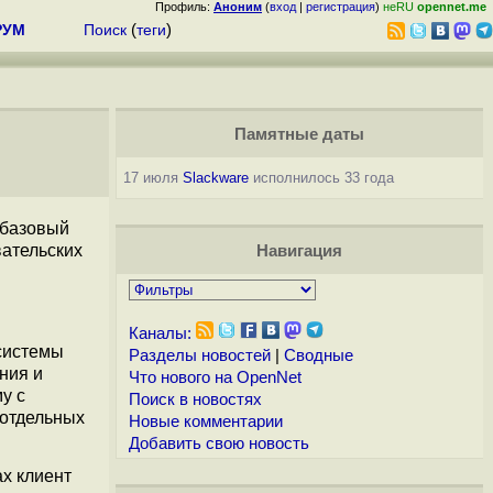
Профиль:
Аноним
(
вход
|
регистрация
)
неRU
opennet.me
РУМ
Поиск
(
теги
)
Памятные даты
17 июля
Slackware
исполнилось 33 года
 базовый
вательских
Навигация
Каналы:
системы
Разделы новостей
|
Сводные
ния и
Что нового на OpenNet
у с
Поиск в новостях
 отдельных
Новые комментарии
Добавить свою новость
х клиент