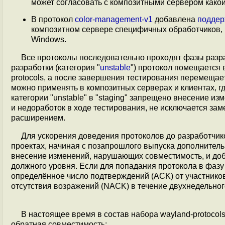
может согласовать с композитными сервером какой
В протокол
color-management-v1
добавлена
поддер
композитном сервере специфичных обработчиков, 
Windows.
Все протоколы последовательно проходят фазы разра
разработки (категория "
unstable
") протокол помещается в
protocols, а после завершения тестирования перемещает
можно применять в композитных серверах и клиентах, гд
категории "unstable" в "staging" запрещено внесение 
и недоработок в ходе тестирования, не исключается зам
расширением.
Для ускорения доведения протоколов до разработчи
проектах, начиная с позапрошлого выпуска дополнительн
внесение изменений, нарушающих совместимость, и доб
должного уровня. Если для попадания протокола в фазу
определённое число подтверждений (ACK) от участников 
отсутствия возражений (NACK) в течение двухнедельно
В настоящее время в состав набора wayland-protoco
обратная совместимость: