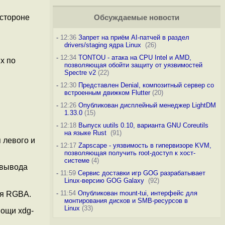
 стороне
Обсуждаемые новости
-
12:36
Запрет на приём AI-патчей в раздел
drivers/staging ядра Linux
(26)
-
12:34
TONTOU - атака на CPU Intel и AMD,
х по
позволяющая обойти защиту от уязвимостей
Spectre v2
(22)
-
12:30
Представлен Denial, композитный сервер со
встроенным движком Flutter
(20)
-
12:26
Опубликован дисплейный менеджер LightDM
1.33.0
(15)
-
12:18
Выпуск uutils 0.10, варианта GNU Coreutils
на языке Rust
(91)
 левого и
-
12:17
Zapscape - уязвимость в гипервизоре KVM,
позволяющая получить root-доступ к хост-
системе
(4)
 вывода
-
11:59
Сервис доставки игр GOG разрабатывает
Linux-версию GOG Galaxy
(92)
-
11:54
Опубликован mount-tui, интерфейс для
ия RGBA.
монтирования дисков и SMB-ресурсов в
Linux
(33)
мощи xdg-