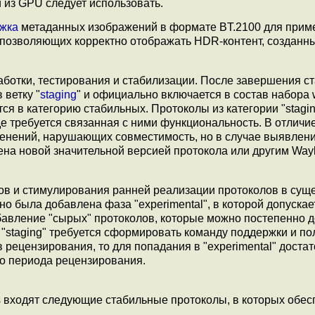
 из GPU следует использовать.
жка
метаданных изображений в формате BT.2100 для прим
позволяющих корректно отображать HDR-контент, созданн
ботки, тестирования и стабилизации. После завершения с
 ветку "
staging
" и официально включается в состав набора 
ся в категорию стабильных. Протоколы из категории "stagi
е требуется связанная с ними функциональность. В отличие
изменений, нарушающих совместимость, но в случае выявлен
ена новой значительной версией протокола или другим Way
ков и стимулирования ранней реализации протоколов в су
о была добавлена фаза "experimental", в которой допускае
авление "сырых" протоколов, которые можно постепенно д
 "staging" требуется сформировать команду поддержки и по
рецензирования, то для попадания в "experimental" доста
го периода рецензирования.
ls входят следующие стабильные протоколы, в которых обес