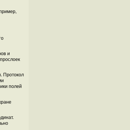
апример,
го
ров и
-прослоек
. Протокол
ми
фики полей
кране
динат.
льно