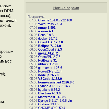
оторые
Новые версии
ных DRM-
анных),
Программы:
07.08
Chrome 151.0.7922.108
ее точная
07.08
WordPress 7.0.3
жкой).
07.08
nmap 7.991
06.08
icewm 4.1
06.08
Deno 2.9.5
06.08
docker 29.7.2
06.08
OpenLDAP 2.7.0
06.08
Eclipse 7.121.0
06.08
OpenCloud 7.2.3
адровым
06.08
mesa 3d 26.2
ых
05.08
OpenVPN 2.7.6
05.08
NetBeans 31
ммах с
05.08
ublock 1.73.0
05.08
gstreamer 1.28.6
05.08
PowerDNS 5.1.4
el),
05.08
node.js 26.7.0
05.08
VSCode 1.132.0
05.08
home-assistant 2026.8.0
05.08
Python 3.13.15, 3.14.7
05.08
hyprland 0.56.2
04.08
Electron 43.3.0
04.08
Mattermost 11.10.0
04.08
Django 5.2.17, 6.0.8
vln
чит
04.08
Grafana 13.1.2
04.08
GNOME 49.9, 50.4