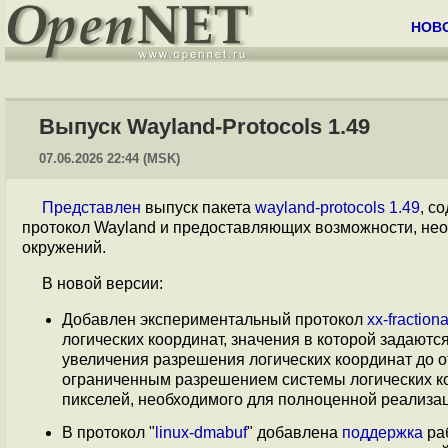
НОВ
Выпуск Wayland-Protocols 1.49
07.06.2026 22:44 (MSK)
Представлен
выпуск пакета
wayland-protocols 1.49
, с
протокол Wayland и предоставляющих возможности, нео
окружений.
В новой версии:
Добавлен экспериментальный протокол
xx-fraction
логических координат, значения в которой задают
увеличения разрешения логических координат до 
ограниченным разрешением системы логических ко
пикселей, необходимого для полноценной реализа
В протокол "
linux-dmabuf
" добавлена
поддержка
раб