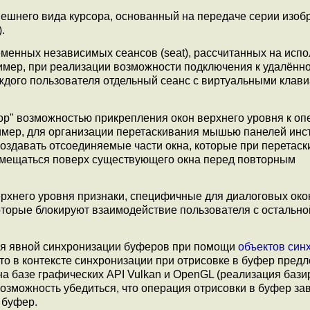
нешнего вида курсора, основанный на передаче серии изо
.
еменных независимых сеансов (seat), рассчитанных на исп
имер, при реализации возможности подключения к удалённ
аждого пользователя отдельный сеанс с виртуальными клави
drop" возможностью прикрепления окон верхнего уровня к о
имер, для организации перетаскивания мышью панелей инс
создавать отсоединяемые части окна, которые при перетаск
ремещаться поверх существующего окна перед повторным
верхнего уровня признаки, специфичные для диалоговых око
оторые блокируют взаимодействие пользователя с остально
для явной синхронизации буферов при помощи
объектов син
что в контексте синхронизации при отрисовке в буфер пре
на базе графических API Vulkan и OpenGL (реализация бази
возможность убедиться, что операция отрисовки в буфер з
 буфер.