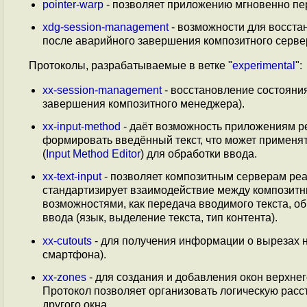
pointer-warp
- позволяет приложению мгновенно пер
xdg-session-management
- возможности для восста
после аварийного завершения композитного серве
Протоколы, разрабатываемые в ветке "
experimental
":
xx-session-management
- восстановление состояни
завершения композитного менеджера).
xx-input-method
- даёт возможность приложениям р
формировать введённый текст, что может применят
(
Input Method Editor
) для обработки ввода.
xx-text-input
- позволяет композитным серверам реа
стандартизирует взаимодействие между композитн
возможностями, как передача вводимого текста, о
ввода (язык, выделение текста, тип контента).
xx-cutouts
- для получения информации о вырезах н
смартфона).
xx-zones
- для создания и добавления окон верхнег
Протокол позволяет организовать логическую расс
другого окна.