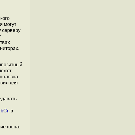
кого
я могут
у серверу
т
твах
ниторах.
омпозитный
может
 полезна
авил для
едавать
bCr
, в
тие фона.