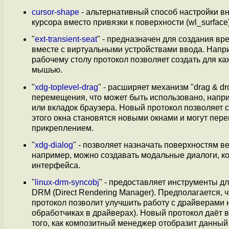
cursor-shape
- альтернативный способ настройки в
курсора вместо привязки к поверхности (wl_surface)
"
ext-transient-seat
" - предназначен для создания вр
вместе с виртуальными устройствами ввода. Напр
рабочему столу протокол позволяет создать для к
мышью.
"
xdg-toplevel-drag
" - расширяет механизм "drag & 
перемещения, что может быть использовано, напр
или вкладок браузера. Новый протокол позволяет 
этого окна становятся новыми окнами и могут пе
прикреплением.
"
xdg-dialog
" - позволяет назначать поверхностям 
например, можно создавать модальные диалоги, к
интерфейса.
"
linux-drm-syncobj
" - предоставляет инструменты 
DRM (Direct Rendering Manager). Предполагается, 
протокол позволит улучшить работу с драйверами 
обработчиках в драйверах). Новый протокол даёт 
того, как композитный менеджер отобразит данный