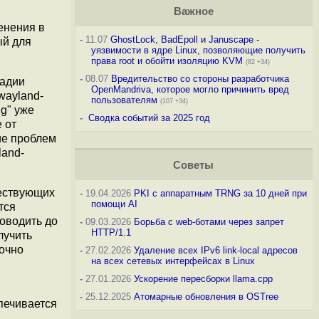
Важное
енения в
-
11.07
GhostLock, BadEpoll и Januscape -
ый для
уязвимости в ядре Linux, позволяющие получить
права root и обойти изоляцию KVM
(82 +34)
-
08.07
Вредительство со стороны разработчика
тадии
OpenMandriva, которое могло причинить вред
wayland-
пользователям
(107 +34)
ng" уже
-
Сводка событий за 2025 год
 от
ие проблем
land-
Советы
ществующих
-
19.04.2026
PKI с аппаратным TRNG за 10 дней при
помощи AI
тся
оводить до
-
09.03.2026
Борьба с web-ботами через запрет
HTTP/1.1
лучить
точно
-
27.02.2026
Удаление всех IPv6 link-local адресов
на всех сетевых интерфейсах в Linux
-
27.01.2026
Ускорение пересборки llama.cpp
-
25.12.2025
Атомарные обновления в OSTree
печивается