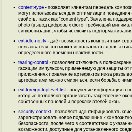
content-type
- позволяет клиентам передать компо
могут использоваться для оптимизации поведения
свойств, таких как "content type". Заявлена подде
photo (вывод цифровых фото, требующий минимальн
синхронизация, чтобы исключить подтормаживания)
ext-idle-notify
- даёт возможность композитным сер
пользователя, что может использоваться для акт
определённого времени неактивности.
tearing-control
- позволяет отключить в полноэкран
гасящим импульсом, применяемую для защиты от п
приложениях появление артефактов из-за разрыво
артефактами можно смириться, если борьба с ним
ext-foreign-toplevel-list
- получение информации о по
которые позволяют организовать закрепление окон
собственных панелей и переключателей окон.
security-context
- позволяет идентифицировать клие
зарегистрировать новое подключение к композитном
безопасности, после чего в соответствии с указа
возможности, доступные для установленного соед