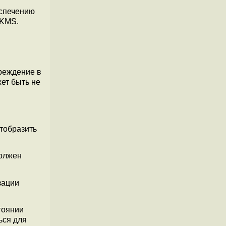
еспечению
 KMS.
преждение в
ет быть не
отобразить
должен
зации
тоянии
ься для