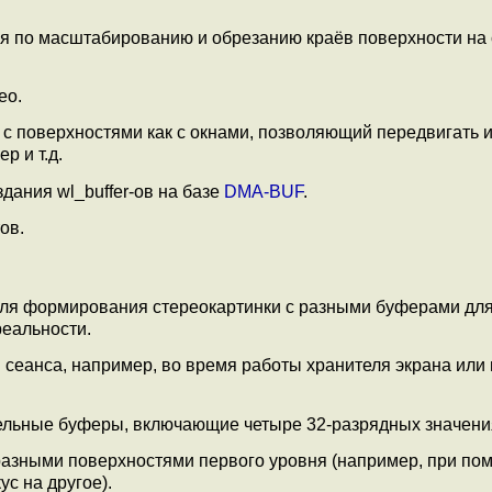
вия по масштабированию и обрезанию краёв поверхности на
ео.
 с поверхностями как с окнами, позволяющий передвигать и
р и т.д.
здания wl_buffer-ов на базе
DMA-BUF
.
ов.
для формирования стереокартинки с разными буферами для
реальности.
и сеанса, например, во время работы хранителя экрана или
ксельные буферы, включающие четыре 32-разрядных значен
 разными поверхностями первого уровня (например, при по
с на другое).