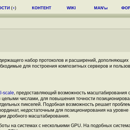
ОСТИ
(
+
)
КОНТЕНТ
WIKI
MAN'ы
ФО
одержащего набор протоколов и расширений, дополняющих
бходимые для построения композитных серверов и пользо
al-scale
, предоставляющий возможность масштабирования 
ся целыми числами, для повышения точности позиционирова
отдельных пикселей. Подобная возможность решает проблем
ординат, недостаточным для позиционирования на уровне
ции дробного масштабирования.
оты на системах с несколькими GPU. На подобных система