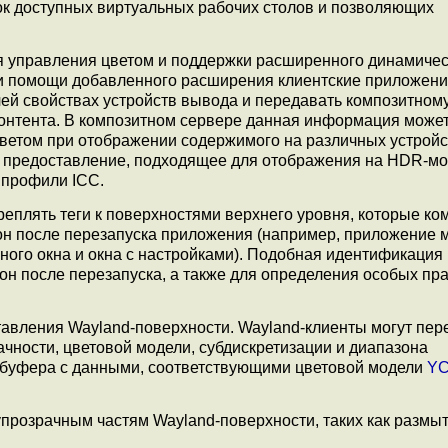
ок доступных виртуальных рабочих столов и позволяющих
я управления цветом и поддержки расширенного динамичес
ри помощи добавленного расширения клиентские приложени
ей свойствах устройств вывода и передавать композитном
контента. В композитном сервере данная информация може
цветом при отображении содержимого на различных устройс
в предоставление, подходящее для отображения на HDR-мо
 профили ICC.
реплять теги к поверхностями верхнего уровня, которые к
он после перезапуска приложения (например, приложение 
овного окна и окна с настройками). Подобная идентификация
кон после перезапуска, а также для определения особых пр
тавления Wayland-поверхности. Wayland-клиенты могут пер
чности, цветовой модели, субдискретизации и диапазона
 буфера с данными, соответствующими цветовой модели
YC
прозрачным частям Wayland-поверхности, таких как размы