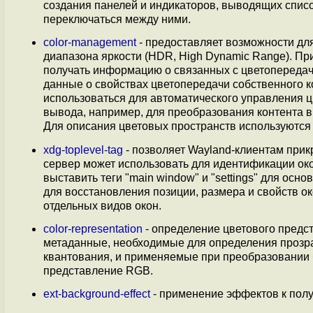
создания панелей и индикаторов, выводящих спис
переключаться между ними.
color-management
- предоставляет возможности дл
диапазона яркости (HDR, High Dynamic Range). П
получать информацию о связанных с цветопередач
данные о свойствах цветопередачи собственного 
использоваться для автоматического управления 
вывода, например, для преобразования контента 
Для описания цветовых пространств используются
xdg-toplevel-tag
- позволяет Wayland-клиентам прик
сервер может использовать для идентификации ок
выставить теги "main window" и "settings" для осн
для восстановления позиции, размера и свойств о
отдельных видов окон.
color-representation
- определение цветового предс
метаданные, необходимые для определения прозра
квантования, и применяемые при преобразовании
представление RGB.
ext-background-effect
- применение эффектов к полу