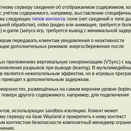
зитному серверу сведения об отображаемом содержимом, к
 с учётом содержимого, например, выставлении специфич
ржка следующих
типов контента
: none (нет сведений о типе д
ой обработки), video (видео или анимация, требуется бол
 и game (запуск игр, требуется вывод с минимальной задер
верам передавать клиентам уведомления о неактивности
ивации дополнительных режимов энергосбережения после
ных приложениях вертикальную синхронизацию (VSync) с к
оявления разрывов при выводе (tearing). В мультимедийн
в является нежелательным эффектом, но в игровых програ
и приводит к дополнительным задержкам.
верхностях, размещённых на самом верхнем уровне (toplev
 поверх другого содержимого, например, для подключения
нтов, использующих sandbox-изоляцию. Клиент может
у серверу на базе Wayland и прикрепить к нему контекст
нным контекстом безопасности композитный менеджер ограни
инения.