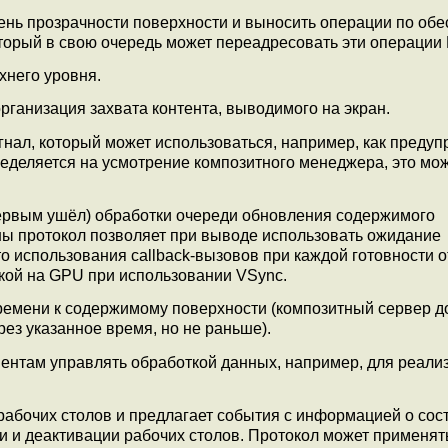
ень прозрачности поверхности и выносить операции по об
оторый в свою очередь может переадресовать эти операции
хнего уровня.
организация захвата контента, выводимого на экран.
гнал, который может использоваться, например, как преду
еделяется на усмотрение композитного менеджера, это мож
первым ушёл) обработки очереди обновления содержимого
ны протокол позволяет при выводе использовать ожидание
о использования callback-вызовов при каждой готовности 
зкой на GPU при использовании VSync.
времени к содержимому поверхности (композитный сервер 
ез указанное время, но не раньше).
ентам управлять обработкой данных, например, для реали
рабочих столов и предлагает события с информацией о сос
ии и деактивации рабочих столов. Протокол может применят