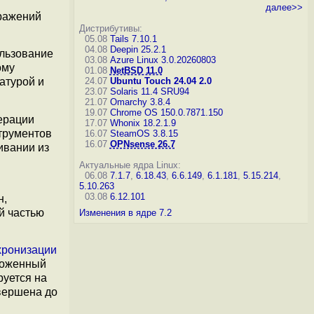
далее>>
бражений
Дистрибутивы:
05.08
Tails 7.10.1
04.08
Deepin 25.2.1
ользование
03.08
Azure Linux 3.0.20260803
ому
01.08
NetBSD 11.0
24.07
Ubuntu Touch 24.04 2.0
атурой и
23.07
Solaris 11.4 SRU94
21.07
Omarchy 3.8.4
19.07
Chrome OS 150.0.7871.150
перации
17.07
Whonix 18.2.1.9
трументов
16.07
SteamOS 3.8.15
16.07
OPNsense 26.7
ивании из
Актуальные ядра Linux:
06.08
7.1.7
,
6.18.43
,
6.6.149
,
6.1.181
,
5.15.214
,
5.10.263
03.08
6.12.101
н,
й частью
Изменения в ядре 7.2
хронизации
дложенный
руется на
авершена до