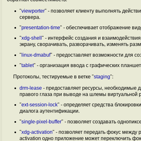
"
viewporter
" - позволяет клиенту выполнять дейст
сервера.
"
presentation-time
" - обеспечивает отображение вид
"
xdg-shell
" - интерфейс создания и взаимодействия
экрану, сворачивать, разворачивать, изменять разме
"
linux-dmabuf
" - предоставляет возможности для со
"
tablet
" - организация ввода с графических планшет
Протоколы, тестируемые в ветке "
staging
":
drm-lease
- предоставляет ресурсы, необходимые 
правого глаза при выводе на шлемы виртуальной 
"
ext-session-lock
" - определяет средства блокировк
диалога аутентификации.
"
single-pixel-buffer
" - позволяет создавать однопи
"
xdg-activation
" - позволяет передать фокус между
activation одно приложение может переключить фоку