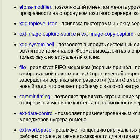
alpha-modifier
, позволяющий клиентам менять уров
прозрачности на сторону композитного сервера, к
xdg-toplevel-icon
- привязка пиктограммы к окну вер
ext-image-capture-source
и
ext-image-copy-capture
- 
xdg-system-bell
- позволяет выводить системный си
эмуляторе терминалов. Форма вывода сигнала опр
только звук, но визуальный отклик.
fifo
- реализует FIFO-механизм (первым пришёл - 
отображаемой поверхности. С практической сторо
завершения вертикальной развёртки (vblank) вмест
новый кадр, что решает проблему с высокой нагру
commit-timing
- позволяет привязать ограничение 
отобразить изменение контента по возможности чер
ext-data-control
- позволяет привилегированным кли
менеджеров буфера обмена.
ext-workspace
- реализует концепцию виртуальных 
рабочих столов, а также возможности для активац