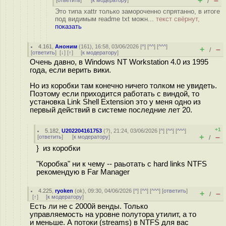
+
–
[
ответить
]
[
к модератору
]
/
Это типа xattr только замороченно спрятанно, в итоге
под видимым readme txt можн...
текст свёрнут,
показать
4.161
,
Аноним
(
161
), 16:58, 03/06/2026 [
^
] [
^^
] [
^^^
]
+
–
/
[
ответить
]
[
↓
] [
↑
] [
к модератору
]
Очень давно, в Windows NT Workstation 4.0 из 1995
года, если верить вики.
Но из коробки там конечно ничего толком не увидеть.
Поэтому если приходится работать с виндой, то
установка Link Shell Extension это у меня одно из
первый действий в системе последние лет 20.
+1
5.182
,
U202204161753
(
?
), 21:24, 03/06/2026 [
^
] [
^^
] [
^^^
]
+
–
[
ответить
]
[
к модератору
]
/
} из коробки
"Коробка" ни к чему -- раьотать с hard links NTFS
рекомендую в Far Manager
4.225
,
ryoken
(
ok
), 09:30, 04/06/2026 [
^
] [
^^
] [
^^^
] [
ответить
]
+
–
/
[
↑
] [
к модератору
]
Есть ли не с 2000й венды. Только
управляемость на уровне полутора утилит, а то
и меньше. А потоки (streams) в NTFS для вас