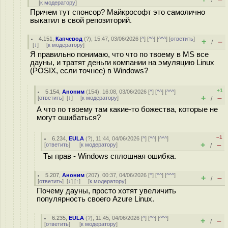
/
[
к модератору
]
Причем тут спонсор? Майкрософт это самолично
выкатил в свой репозиторий.
4.151
,
Капчевод
(
?
), 15:47, 03/06/2026 [
^
] [
^^
] [
^^^
] [
ответить
]
+
–
/
[
↓
] [
к модератору
]
Я правильно понимаю, что что по твоему в MS все
дауны, и тратят деньги компании на эмуляцию Linux
(POSIX, если точнее) в Windows?
+1
5.154
,
Аноним
(
154
), 16:08, 03/06/2026 [
^
] [
^^
] [
^^^
]
+
–
[
ответить
]
[
↓
] [
к модератору
]
/
А что по твоему там какие-то божества, которые не
могут ошибаться?
–1
6.234
,
EULA
(
?
), 11:44, 04/06/2026 [
^
] [
^^
] [
^^^
]
+
–
[
ответить
]
[
к модератору
]
/
Ты прав - Windows сплошная ошибка.
5.207
,
Аноним
(
207
), 00:37, 04/06/2026 [
^
] [
^^
] [
^^^
]
+
–
/
[
ответить
]
[
↓
] [
↑
] [
к модератору
]
Почему дауны, просто хотят увеличить
популярность своего Azure Linux.
6.235
,
EULA
(
?
), 11:45, 04/06/2026 [
^
] [
^^
] [
^^^
]
+
–
/
[
ответить
]
[
к модератору
]