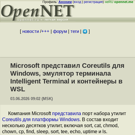
Профиль:
Аноним
(
вход
|
регистрация
)
неRU
opennet.me
[
новости
/
+++
|
форум
|
теги
|
]
Microsoft представил Coreutils для
Windows, эмулятор терминала
Intelligent Terminal и контейнеры в
WSL
03.06.2026 09:02 (MSK)
Компания Microsoft
представила
порт набора утилит
Coreutils для платформы Windows
. В состав входит
несколько десятков утилит, включая sort, cat, chmod,
chown, cp, find, sleep, sort, tee, echo, uptime и ls.