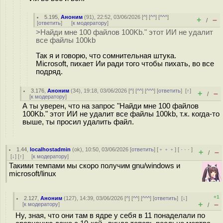
5.195
,
Аноним
(
91
), 22:52, 03/06/2026 [
^
] [
^^
] [
^^^
]
+
–
/
[
ответить
]
[
к модератору
]
>Найди мне 100 файлов 100Kb." этот ИИ не удалит
все файлы 100kb
Так я и говорю, что сомнительная штука.
Microsoft, пихает Ии ради того чтобы пихать, во все
подряд.
3.176
,
Аноним
(
34
), 19:18, 03/06/2026 [
^
] [
^^
] [
^^^
] [
ответить
]
[
↑
]
+
–
/
[
к модератору
]
А ты уверен, что на запрос "Найди мне 100 файлов
100Kb." этот ИИ не удалит все файлы 100kb, т.к. когда-то
выше, ты просил удалить файл.
1.44
,
localhostadmin
(
ok
), 10:50, 03/06/2026 [
ответить
] [
﹢﹢﹢
] [
· · ·
]
+
–
/
[
↓
] [
↑
] [
к модератору
]
Такими темпами мы скоро получим gnu/windows и
microsoft/linux
+1
2.127
,
Аноним
(
127
), 14:39, 03/06/2026 [
^
] [
^^
] [
^^^
] [
ответить
]
[
↓
]
+
–
[
к модератору
]
/
Ну, зная, что они там в ядре у себя в 11 понаделали по