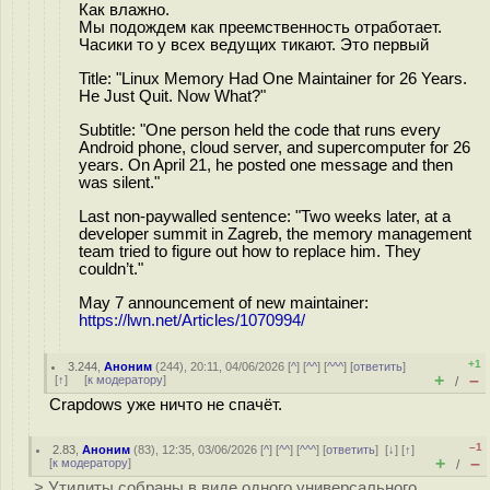
Как влажно.
Мы подождем как преемственность отработает.
Часики то у всех ведущих тикают. Это первый
Title: "Linux Memory Had One Maintainer for 26 Years.
He Just Quit. Now What?"
Subtitle: "One person held the code that runs every
Android phone, cloud server, and supercomputer for 26
years. On April 21, he posted one message and then
was silent."
Last non-paywalled sentence: "Two weeks later, at a
developer summit in Zagreb, the memory management
team tried to figure out how to replace him. They
couldn’t."
May 7 announcement of new maintainer:
https://lwn.net/Articles/1070994/
+1
3.244
,
Аноним
(
244
), 20:11, 04/06/2026 [
^
] [
^^
] [
^^^
] [
ответить
]
+
–
[
↑
] [
к модератору
]
/
Crapdows уже ничто не спачёт.
–1
2.83
,
Аноним
(
83
), 12:35, 03/06/2026 [
^
] [
^^
] [
^^^
] [
ответить
]
[
↓
] [
↑
]
+
–
[
к модератору
]
/
> Утилиты собраны в виде одного универсального