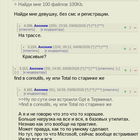
> Найди мне 100 файлов 100Kb.
Найди мне девушку, без смс и регистрации.
4.206
,
Аноним
(
205
), 23:56, 03/06/2026 [
^
] [
^^
] [
^^^
]
+
–
/
[
ответить
]
[
к модератору
]
На трассе.
5.224
,
Аноним
(
224
), 09:12, 04/06/2026 [
^
] [
^^
] [
^^^
]
+
–
/
[
ответить
]
[
к модератору
]
Красивые?
3.113
,
Аноним
(
29
), 14:00, 03/06/2026 [
^
] [
^^
] [
^^^
] [
ответить
]
[
↓
]
+
–
/
[
↑
] [
к модератору
]
find в coreutils, ну или Total по старинке же
4.162
,
Аноним
(
91
), 16:59, 03/06/2026 [
^
] [
^^
] [
^^^
] [
ответить
]
+
–
/
[
к модератору
]
>>Ну по сути они встроили Gpt в Терминал.
>find в coreutils, ну или Total по старинке же
А я и не говорю что это что то хорошее.
Больше нагрузка на все и вся, в базовых утилитах.
Незнаю как это вообще на практике.
Может правда, как то по умному сделают.
Но тут, про то что Microsoft, сейчас вообще встраивают
Ии во все и вся.