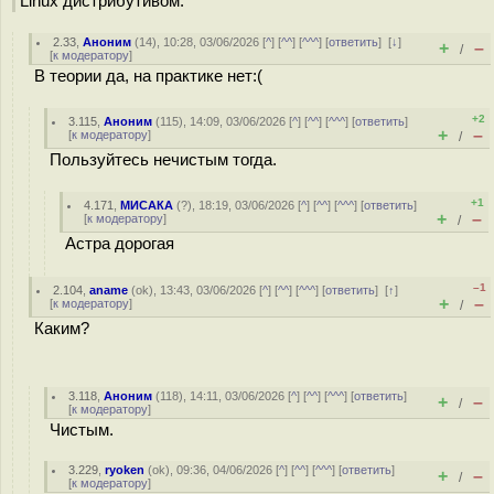
Linux дистрибутивом.
2.33
,
Аноним
(
14
), 10:28, 03/06/2026 [
^
] [
^^
] [
^^^
] [
ответить
]
[
↓
]
+
–
/
[
к модератору
]
В теории да, на практике нет:(
+2
3.115
,
Аноним
(
115
), 14:09, 03/06/2026 [
^
] [
^^
] [
^^^
] [
ответить
]
+
–
[
к модератору
]
/
Пользуйтесь нечистым тогда.
+1
4.171
,
МИСАКА
(
?
), 18:19, 03/06/2026 [
^
] [
^^
] [
^^^
] [
ответить
]
+
–
[
к модератору
]
/
Астра дорогая
–1
2.104
,
aname
(
ok
), 13:43, 03/06/2026 [
^
] [
^^
] [
^^^
] [
ответить
]
[
↑
]
+
–
[
к модератору
]
/
Каким?
3.118
,
Аноним
(
118
), 14:11, 03/06/2026 [
^
] [
^^
] [
^^^
] [
ответить
]
+
–
/
[
к модератору
]
Чистым.
3.229
,
ryoken
(
ok
), 09:36, 04/06/2026 [
^
] [
^^
] [
^^^
] [
ответить
]
+
–
/
[
к модератору
]