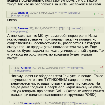
вошла в официальную поставку Windows". HR с такого
текут. Так что не беспокойся за uutils. Беспокойся за себя.
2.12
,
онанист
(
?
), 09:44, 03/06/2026 [
^
] [
^^
] [
^^^
] [
ответить
]
+
–
/
[
к модератору
]
нихао
2.27
,
Аноним
(
27
), 10:14, 03/06/2026 [
^
] [
^^
] [
^^^
] [
ответить
]
[
↓
]
+
–
/
[
к модератору
]
А мне кажется что МС тут сами себя переиграли. Из за
исключений возникнет прикольная такая(не полная, но
существенная) несовместимость, разобраться в которой
смогут только продвинутые пользователи линукс. Еще
сложнее будет задача написать универсальный скрипт. Так
что народ на оффтопике, по традиции будет кушать
кактус.
–3
3.43
,
Аноним
(
41
), 10:49, 03/06/2026 [
^
] [
^^
] [
^^^
] [
ответить
]
+
–
[
к модератору
]
/
Никому нафиг не обздался этот "линукс на венде". Такое
ощущение, что этим ТУПИКОВЫМ направлением
занимаются чисто ради потратить деньги спонсора. На
венде даже "родной" ПоверШелл нафиг никому не упал,
что уж говорить про всякие БАШи (которые имеют смысл
только при наличии полноценного окружения POSIX).
4.65
,
Аноним
(
60
), 11:24, 03/06/2026 [
^
] [
^^
] [
^^^
] [
ответить
]
+
–