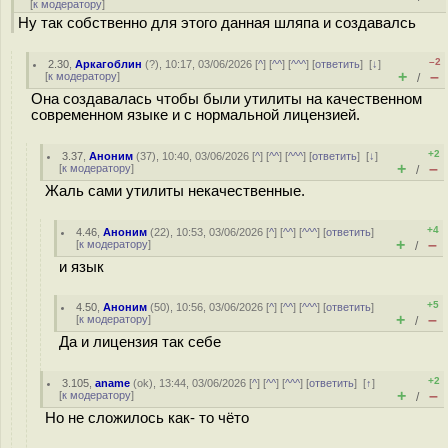
[
к модератору
]
Ну так собственно для этого данная шляпа и создавалсь
–2
2.30
,
Аркагоблин
(
?
), 10:17, 03/06/2026 [
^
] [
^^
] [
^^^
] [
ответить
]
[
↓
]
+
–
[
к модератору
]
/
Она создавалась чтобы были утилиты на качественном
современном языке и с нормальной лицензией.
+2
3.37
,
Аноним
(
37
), 10:40, 03/06/2026 [
^
] [
^^
] [
^^^
] [
ответить
]
[
↓
]
+
–
[
к модератору
]
/
Жаль сами утилиты некачественные.
+4
4.46
,
Аноним
(
22
), 10:53, 03/06/2026 [
^
] [
^^
] [
^^^
] [
ответить
]
+
–
[
к модератору
]
/
и язык
+5
4.50
,
Аноним
(
50
), 10:56, 03/06/2026 [
^
] [
^^
] [
^^^
] [
ответить
]
+
–
[
к модератору
]
/
Да и лицензия так себе
+2
3.105
,
aname
(
ok
), 13:44, 03/06/2026 [
^
] [
^^
] [
^^^
] [
ответить
]
[
↑
]
+
–
[
к модератору
]
/
Но не сложилось как- то чёто