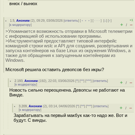
внюх / вынюх
+1
1.5
,
Аноним
(
2
), 09:29, 03/06/2026 [
ответить
] [
﹢﹢﹢
] [
· · ·
]
[
↓
] [
↑
]
+
–
[
к модератору
]
/
>Упоминается возможность отправки в Microsoft телеметрии
с информацией об использовании программы.
>Инструментарий предоставляет типовой интерфейс
командной строки wslc и API для создания, развёртывания и
запуска контейнеров на базе Linux из окружения Windows, а
также для обращения к запущенным контейнерам из
Windows.
Microsoft решила оставить девопсов без икры?
2.193
,
Аноним
(
192
), 22:03, 03/06/2026 [
^
] [
^^
] [
^^^
] [
ответить
]
+
–
/
[
к модератору
]
Новость сильно переоценена. Девопсы не работают на
Винде.
3.209
,
Аноним
(
2
), 03:14, 04/06/2026 [
^
] [
^^
] [
^^^
] [
ответить
]
+
–
/
[
к модератору
]
Зарабатывать на первый макбук как-то надо же. Вот и
будут. С винды.