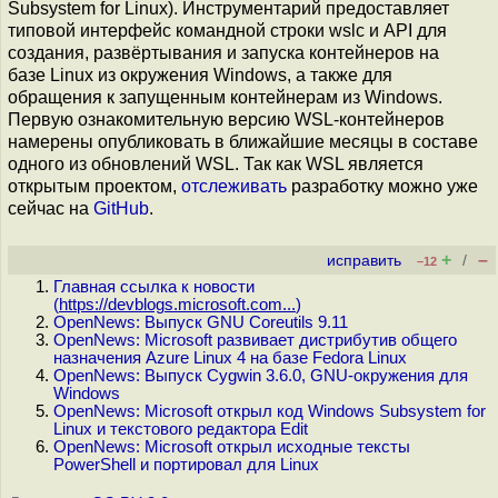
Subsystem for Linux). Инструментарий предоставляет
типовой интерфейс командной строки wslc и API для
создания, развёртывания и запуска контейнеров на
базе Linux из окружения Windows, а также для
обращения к запущенным контейнерам из Windows.
Первую ознакомительную версию WSL-контейнеров
намерены опубликовать в ближайшие месяцы в составе
одного из обновлений WSL. Так как WSL является
открытым проектом,
отслеживать
разработку можно уже
сейчас на
GitHub
.
+
–
исправить
/
–12
Главная ссылка к новости
(
https://devblogs.microsoft.com...
)
OpenNews: Выпуск GNU Coreutils 9.11
OpenNews: Microsoft развивает дистрибутив общего
назначения Azure Linux 4 на базе Fedora Linux
OpenNews: Выпуск Cygwin 3.6.0, GNU-окружения для
Windows
OpenNews: Microsoft открыл код Windows Subsystem for
Linux и текстового редактора Edit
OpenNews: Microsoft открыл исходные тексты
PowerShell и портировал для Linux