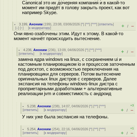
Canonical это их дочерняя компания и в какой-то
момент им придёт в голову закрыть проект, как вот
например Skype.
3.199
,
Аноним
(
199
), 23:08, 03/06/2026 [
^
] [
^^
] [
^^^
] [
ответить
]
+
–
/
[
↓
] [
↑
] [
к модератору
]
Они явно озабочены этим. Идут к этому. В какой-то
момент начнёт происходить вытеснение.
4.236
,
Аноним
(
236
), 13:09, 04/06/2026 [
^
] [
^^
] [
^^^
]
+
–
/
[
ответить
]
[
к модератору
]
замена ядра windows на linux, с сохранением ui и
кастомным планировщиком io и процессов заточенным
под десктоп, с возможностью переключения на
планировщики для серверов. Потом вытеснение
оригинальных linux дистров с серверов. Далее
экспансия на телефоны windows-linux дистра с
проприетарными доработками + альтернативные
реализации jvm и совместимость с андроид
+3
5.238
,
Аноним
(
238
), 14:07, 04/06/2026 [
^
] [
^^
] [
^^^
]
+
–
[
ответить
]
[
к модератору
]
/
У них уже была экспансия на телефоны.
+1
5.254
,
Аноним
(
254
), 22:16, 04/06/2026 [
^
] [
^^
] [
^^^
]
+
–
[
ответить
]
[
к модератору
]
/