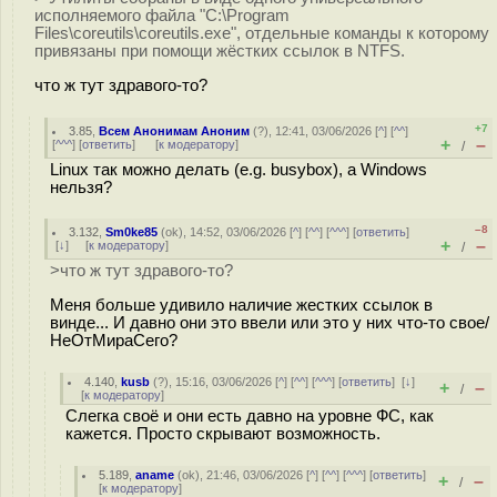
исполняемого файла "C:\Program
Files\coreutils\coreutils.exe", отдельные команды к которому
привязаны при помощи жёстких ссылок в NTFS.
что ж тут здравого-то?
+7
3.85
,
Всем Анонимам Аноним
(
?
), 12:41, 03/06/2026 [
^
] [
^^
]
+
–
[
^^^
] [
ответить
]
[
к модератору
]
/
Linux так можно делать (e.g. busybox), а Windows
нельзя?
–8
3.132
,
Sm0ke85
(
ok
), 14:52, 03/06/2026 [
^
] [
^^
] [
^^^
] [
ответить
]
+
–
[
↓
] [
к модератору
]
/
>что ж тут здравого-то?
Меня больше удивило наличие жестких ссылок в
винде... И давно они это ввели или это у них что-то свое/
НеОтМираСего?
4.140
,
kusb
(
?
), 15:16, 03/06/2026 [
^
] [
^^
] [
^^^
] [
ответить
]
[
↓
]
+
–
/
[
к модератору
]
Слегка своё и они есть давно на уровне ФС, как
кажется. Просто скрывают возможность.
5.189
,
aname
(
ok
), 21:46, 03/06/2026 [
^
] [
^^
] [
^^^
] [
ответить
]
+
–
/
[
к модератору
]