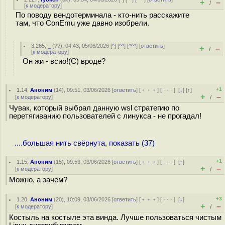
+
–
/
[
к модератору
]
По поводу вендотерминала - кто-нить расскажите
там, что ConEmu уже давно изобрели.
3.265
,
_
(
??
), 04:43, 05/06/2026 [
^
] [
^^
] [
^^^
] [
ответить
]
+
–
/
[
к модератору
]
Он жи - всио!(С) вроде?
+1
1.14
,
Аноним
(
14
), 09:51, 03/06/2026 [
ответить
] [
﹢﹢﹢
] [
· · ·
]
[
↓
] [
↑
]
+
–
[
к модератору
]
/
Чувак, который выбрал данную wsl стратегию по
перетягиванию пользователей с линукса - не прогадал!
....большая нить свёрнута, показать (37)
+1
1.15
,
Аноним
(
15
), 09:53, 03/06/2026 [
ответить
] [
﹢﹢﹢
] [
· · ·
]
[
↑
]
+
–
[
к модератору
]
/
Можно, а зачем?
+3
1.20
,
Аноним
(
20
), 10:09, 03/06/2026 [
ответить
] [
﹢﹢﹢
] [
· · ·
]
[
↓
]
+
–
[
к модератору
]
/
Костыль на костыле эта винда. Лучше пользоваться чистым