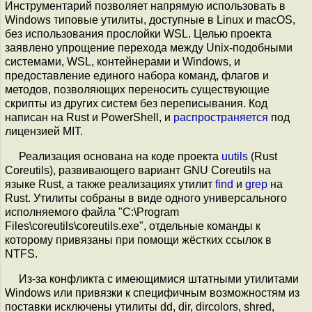
Инструментарий позволяет напрямую использовать в
Windows типовые утилиты, доступные в Linux и macOS,
без использования прослойки WSL. Целью проекта
заявлено упрощение перехода между Unix-подобными
системами, WSL, контейнерами и Windows, и
предоставление единого набора команд, флагов и
методов, позволяющих переносить существующие
скрипты из других систем без переписывания. Код
написан на Rust и PowerShell, и
распространяется
под
лицензией MIT.
Реализация основана на коде проекта
uutils
(Rust
Coreutils), развивающего вариант GNU Coreutils на
языке Rust, а также реализациях утилит
find
и
grep
на
Rust. Утилиты собраны в виде одного универсального
исполняемого файла "C:\Program
Files\coreutils\coreutils.exe", отдельные команды к
которому привязаны при помощи жёстких ссылок в
NTFS.
Из-за конфликта с имеющимися штатными утилитами
Windows или привязки к специфичным возможностям из
поставки исключены утилиты dd, dir, dircolors, shred,