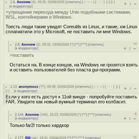
1.6
,
Аноним
(
6
), 09:30, 03/06/2026 [
ответить
] [
﹢﹢﹢
] [
· · ·
]
[
↓
] [
↑
]
+
–
/
[
к модератору
]
>упрощение перехода между Unix-подобными системами,
WSL, контейнерами и Windows.
Тоесть люди такие увидят Coreutils из Linux, и такие, хм Linux
сплагиатили это у Microsoft, не поставить ли мне Windows.
+4
2.8
,
Аноним
(
2
), 09:32, 03/06/2026 [
^
] [
^^
] [
^^^
] [
ответить
]
+
–
[
к модератору
]
/
>поставить
Остаться на. В конце концов, на Windows не грозятся взять
и оставить пользователей без пласта gui-программ.
1.13
,
anonymous
(
??
), 09:48, 03/06/2026 [
ответить
] [
﹢﹢﹢
] [
· · ·
]
[
↓
]
+
–
/
[
↑
] [
к модератору
]
Если у кого есть доступ к 11ой винде - попробуйте поставить
FAR. Увидите как новый вумный терминал его колбасит.
–1
2.144
,
Аноним
(
144
), 15:23, 03/06/2026 [
^
] [
^^
] [
^^^
] [
ответить
]
+
–
[
к модератору
]
/
Только far2l только хардкор
+1
2.177
,
RM
(
ok
), 19:41, 03/06/2026 [
^
] [
^^
] [
^^^
] [
ответить
]