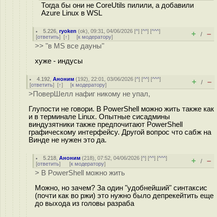
Тогда бы они не CoreUtils пилили, а добавили
Azure Linux в WSL
5.226
,
ryoken
(
ok
), 09:31, 04/06/2026 [
^
] [
^^
] [
^^^
]
+
–
/
[
ответить
]
[
↑
] [
к модератору
]
>> "в MS все дауны"
хуже - индусы
4.192
,
Аноним
(
192
), 22:01, 03/06/2026 [
^
] [
^^
] [
^^^
]
+
–
/
[
ответить
]
[
↑
] [
к модератору
]
>ПоверШелл нафиг никому не упал,
Глупости не говори. В PowerShell можно жить также как
и в терминале Linux. Опытные сисадмины
виндузятники также предпочитают PowerShell
графическому интерфейсу. Другой вопрос что сабж на
Винде не нужен это да.
5.218
,
Аноним
(
218
), 07:52, 04/06/2026 [
^
] [
^^
] [
^^^
]
+
–
/
[
ответить
]
[
к модератору
]
> В PowerShell можно жить
Можно, но зачем? За один "удобнейший" синтаксис
(почти как во ржи) это нужно было депрекейтить еще
до выхода из головы разраба