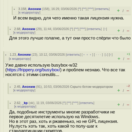
3.158
,
Аноним
(
158
), 16:29, 03/06/2026 [
^
] [
^^
] [
^^^
] [
ответить
]
+
–
/
[
к модератору
]
И всем видно, для чего именно такая лицензия нужна.
2.68
,
Аноним
(
29
), 11:44, 03/06/2026 [
^
] [
^^
] [
^^^
] [
ответить
]
[
↑
]
+
–
/
[
к модератору
]
Для этого лучше голагне, а тут они просто спёрли что было
+1
1.23
,
Аноним
(
23
), 10:12, 03/06/2026 [
ответить
] [
﹢﹢﹢
] [
· · ·
]
[
↓
] [
↑
]
+
–
[
к модератору
]
/
Уже давно использую busybox-w32
(
https://frippery.org/busybox/
) и проблем незнаю. Что все так
носятся с этими coreutils...
–2
2.45
,
Аноним
(
91
), 10:53, 03/06/2026
Скрыто ботом-модератором
+
–
[
к модератору
]
/
2.62
,
_kp
(
ok
), 11:19, 03/06/2026 [
^
] [
^^
] [
^^^
] [
ответить
]
+
–
/
[
к модератору
]
Да, подобные инструменты многие разработчики не
первое десятилетие использую на Windows.
Но в этот раз, хоть и ржавенько, но не GPL лицензия.
Ну,пусть хоть так, хоть какой то полу-шаг к
стандартицации скриптов.