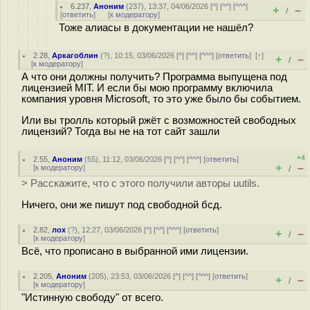
6.237
,
Аноним
(
237
), 13:37, 04/06/2026 [
^
] [
^^
] [
^^^
]
+
–
/
[
ответить
]
[
к модератору
]
Тоже алиасы в документации не нашёл?
2.28
,
Аркагоблин
(
?
), 10:15, 03/06/2026 [
^
] [
^^
] [
^^^
] [
ответить
]
[
↑
]
+
–
/
[
к модератору
]
А что они должны получить? Программа выпущена под
лицензией MIT. И если бы мою программу включила
компания уровня Microsoft, то это уже было бы событием.
Или вы тролль который ржёт с возможностей свободных
лицензий? Тогда вы не на тот сайт зашли
+4
2.55
,
Аноним
(
55
), 11:12, 03/06/2026 [
^
] [
^^
] [
^^^
] [
ответить
]
+
–
[
к модератору
]
/
> Расскажите, что с этого получили авторы uutils.
Ничего, они же пишут под свободной бсд.
2.82
,
лох
(
?
), 12:27, 03/06/2026 [
^
] [
^^
] [
^^^
] [
ответить
]
+
–
/
[
к модератору
]
Всё, что прописано в выбранной ими лицензии.
2.205
,
Аноним
(
205
), 23:53, 03/06/2026 [
^
] [
^^
] [
^^^
] [
ответить
]
+
–
/
[
к модератору
]
"Истинную свободу" от всего.