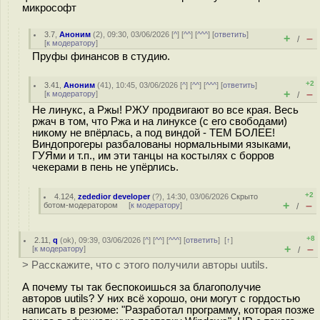
микрософт
3.7
,
Аноним
(
2
), 09:30, 03/06/2026 [
^
] [
^^
] [
^^^
] [
ответить
]
+
–
/
[
к модератору
]
Пруфы финансов в студию.
+2
3.41
,
Аноним
(
41
), 10:45, 03/06/2026 [
^
] [
^^
] [
^^^
] [
ответить
]
+
–
[
к модератору
]
/
Не линукс, а Ржы! РЖУ продвигают во все края. Весь
ржач в том, что Ржа и на линуксе (с его свободами)
никому не впёрлась, а под виндой - ТЕМ БОЛЕЕ!
Виндопрогеры разбалованы нормальными языками,
ГУЯми и т.п., им эти танцы на костылях с борров
чекерами в пень не упёрлись.
+2
4.124
,
zededior developer
(
?
), 14:30, 03/06/2026
Скрыто
+
–
ботом-модератором
[
к модератору
]
/
+8
2.11
,
q
(
ok
), 09:39, 03/06/2026 [
^
] [
^^
] [
^^^
] [
ответить
]
[
↑
]
+
–
[
к модератору
]
/
> Расскажите, что с этого получили авторы uutils.
А почему ты так беспокоишься за благополучие
авторов uutils? У них всё хорошо, они могут с гордостью
написать в резюме: "Разработал программу, которая позже