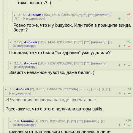
тоже новость? :)
–2
3.156
,
Аноним
(
156
), 16:18, 03/06/2026 [
^
] [
^^
] [
^^^
] [
ответить
]
+
–
[
↑
] [
к модератору
]
/
Ровно то же, что и у busybox. Или тебя в принципе винда
бесит?
+1
2.129
,
Аноним
(
129
), 14:41, 03/06/2026 [
^
] [
^^
] [
^^^
] [
ответить
]
[
↑
]
+
–
[
к модератору
]
/
Полагаю, те что были "за здравие" уже удалили?
2.185
,
Аноним
(
185
), 21:37, 03/06/2026 [
^
] [
^^
] [
^^^
] [
ответить
]
+
–
/
[
к модератору
]
Зависть неважное чувство, даже белая. )
+2
1.2
,
Аноним
(
2
), 09:27, 03/06/2026 [
ответить
] [
﹢﹢﹢
] [
· · ·
]
[
↓
] [
↑
]
+
–
[
к модератору
]
/
>Реализация основана на коде проекта uutils
Расскажите, что с этого получили авторы uutils.
+10
2.4
,
Аноним
(
4
), 09:29, 03/06/2026 [
^
] [
^^
] [
^^^
] [
ответить
]
[
↓
]
+
–
[
к модератору
]
/
финансы от платинового спонсора линукс в лице