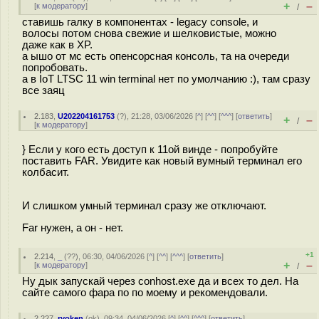
+
–
[
к модератору
]
/
ставишь галку в компонентах - legacy console, и
волосы потом снова свежие и шелковистые, можно
даже как в XP.
а ышо от мс есть опенсорсная консоль, та на очереди
попробовать.
а в IoT LTSC 11 win terminal нет по умолчанию :), там сразу
все заяц
2.183
,
U202204161753
(
?
), 21:28, 03/06/2026 [
^
] [
^^
] [
^^^
] [
ответить
]
+
–
/
[
к модератору
]
} Если у кого есть доступ к 11ой винде - попробуйте
поставить FAR. Увидите как новый вумный терминал его
колбасит.
И слишком умный терминал сразу же отключают.
Far нужен, а он - нет.
+1
2.214
,
_
(
??
), 06:30, 04/06/2026 [
^
] [
^^
] [
^^^
] [
ответить
]
+
–
[
к модератору
]
/
Ну дык запускай через conhost.exe да и всех то дел. На
сайте самого фара по по моему и рекомендовали.
2.227
,
ryoken
(
ok
), 09:34, 04/06/2026 [
^
] [
^^
] [
^^^
] [
ответить
]