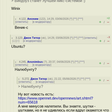
> Виндоуз станет лучшей никс-системой :)
Winix
+2
4.122
,
Аноним
(
122
), 14:29, 03/06/2026 [
^
] [
^^
] [
^^^
]
+
–
[
ответить
]
[
к модератору
]
/
Веник-с
–3
3.123
,
Джон Титор
(
ok
), 14:29, 03/06/2026 [
^
] [
^^
] [
^^^
] [
ответить
]
+
–
[
↓
] [
↑
] [
к модератору
]
/
Ubuntu?
4.245
,
Anonimbus
(
?
), 20:37, 04/06/2026 [
^
] [
^^
] [
^^^
]
+
–
/
[
ответить
]
[
к модератору
]
Налюбунту?
5.272
,
Джон Титор
(
ok
), 21:22, 05/06/2026 [
^
] [
^^
] [
^^^
]
+
–
/
[
ответить
]
[
к модератору
]
> Налюбунту?
Ну вот новость есть:
https://www.opennet.dev/opennews/art.shtml?
num=65618
А мне минусов налепили. Вы знаете, шутки -
шутками, но я не удивлюсь если вдруг окажется что