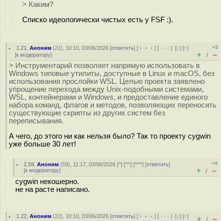
> Каким?
Списко идеологически чистых есть у FSF :).
+3
1.21
,
Аноним
(
21
), 10:10, 03/06/2026 [
ответить
] [
﹢﹢﹢
] [
· · ·
]
[
↓
] [
↑
]
+
–
[
к модератору
]
/
> Инструментарий позволяет напрямую использовать в
Windows типовые утилиты, доступные в Linux и macOS, без
использования прослойки WSL. Целью проекта заявлено
упрощение перехода между Unix-подобными системами,
WSL, контейнерами и Windows, и предоставление единого
набора команд, флагов и методов, позволяющих переносить
существующие скрипты из других систем без
переписывания.
А чего, до этого ни как нельзя было? Так то проекту cygwin
уже больше 30 лет!
+4
2.59
,
Аноним
(
59
), 11:17, 03/06/2026 [
^
] [
^^
] [
^^^
] [
ответить
]
+
–
[
к модератору
]
/
cygwin некошерно.
не на расте написано.
1.22
,
Аноним
(
22
), 10:10, 03/06/2026 [
ответить
] [
﹢﹢﹢
] [
· · ·
]
[
↓
] [
↑
]
+
–
/