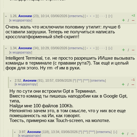
+2
1.26
,
Аноним
(
23
), 10:14, 03/06/2026 [
ответить
] [
﹢﹢﹢
] [
· · ·
]
[
↑
]
+
–
[
к модератору
]
/
Очень жаль что исключили половину утилит: лучше б
оставили загрушки. Теперь не получиться написать
кроссплатформенный shell-скрипт!
1.34
,
Аноним
(
34
), 10:29, 03/06/2026 [
ответить
] [
﹢﹢﹢
] [
· · ·
]
[
↓
]
+
–
/
[
к модератору
]
Intelligent Terminal, т.е. не просто разрешить ИИшке вызывать
команды в терминале (с правами рута?). Так ещё и целый
форк для этого. Ну rm -rf им в руки.
–1
2.52
,
Аноним
(
91
), 10:57, 03/06/2026 [
^
] [
^^
] [
^^^
] [
ответить
]
+
–
[
к модератору
]
/
Ну по сути они встроили Gpt в Терминал.
Вместо команд ты пишешь наподобии как в Google Gpt,
типа,
Найди мне 100 файлов 100Kb.
Непонятно зачем это, в том смысле, что у них все еще
помешанность на Ии, как говорят.
Тоесть, примерно как Touch-screen, на молотке.
3.97
,
Аноним
(
118
), 13:34, 03/06/2026 [
^
] [
^^
] [
^^^
] [
ответить
]
[
↓
]
+
–
/
[
к модератору
]