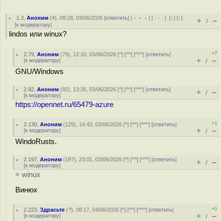
1.3
,
Аноним
(
4
), 09:28, 03/06/2026 [
ответить
] [
﹢﹢﹢
] [
· · ·
]
[
↓
] [
↑
]
+
–
/
[
к модератору
]
lindos или winux?
+7
2.79
,
Аноним
(
79
), 12:10, 03/06/2026 [
^
] [
^^
] [
^^^
] [
ответить
]
+
–
[
к модератору
]
/
GNU/Windows
2.92
,
Аноним
(
92
), 13:26, 03/06/2026 [
^
] [
^^
] [
^^^
] [
ответить
]
+
–
/
[
к модератору
]
https://opennet.ru/65479-azure
+1
2.130
,
Аноним
(
129
), 14:43, 03/06/2026 [
^
] [
^^
] [
^^^
] [
ответить
]
+
–
[
к модератору
]
/
WindoRusts.
2.197
,
Аноним
(
197
), 23:01, 03/06/2026 [
^
] [
^^
] [
^^^
] [
ответить
]
+
–
/
[
к модератору
]
> winux
Винюх
+1
2.223
,
Здрасьте
(
?
), 08:17, 04/06/2026 [
^
] [
^^
] [
^^^
] [
ответить
]
+
–
[
к модератору
]
/