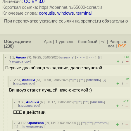
Лицензия:
CC BY 3.0
Короткая ссылка: https://opennet.ru/65609-coreutils
Ключевые слова:
coreutils
,
windows
,
terminal
При перепечатке указание ссылки на opennet.ru обязательно
Обсуждение
Ajax
|
1 уровень
|
Линейный
|
+/-
|
Раскрыть
(238)
всё
|
RSS
+48
1.1
,
Анони
(
?
), 09:25, 03/06/2026 [
ответить
] [
﹢﹢﹢
] [
· · ·
]
[
↓
]
+
–
[
к модератору
]
/
Первые два абзаца за здравие, далее заупокой...
+2
2.54
,
Аноним
(
54
), 11:08, 03/06/2026 [
^
] [
^^
] [
^^^
] [
ответить
]
[
↓
]
+
–
[
к модератору
]
/
Виндоуз станет лучшей никс-системой :)
+17
3.60
,
Аноним
(
60
), 11:17, 03/06/2026 [
^
] [
^^
] [
^^^
] [
ответить
]
+
–
[
к модератору
]
/
EEE в действии.
3.117
,
OpenEcho
(
?
), 14:10, 03/06/2026 [
^
] [
^^
] [
^^^
] [
ответить
]
+
–
/
[
↓
] [
к модератору
]