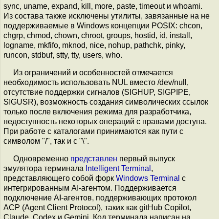
sync, uname, expand, kill, more, paste, timeout и whoami.
Из состава также исключены утилиты, завязанные на не
поддерживаемые в Windows концепции POSIX: chcon,
chgrp, chmod, chown, chroot, groups, hostid, id, install,
logname, mkfifo, mknod, nice, nohup, pathchk, pinky,
runcon, stdbuf, stty, tty, users, who.
Из ограничений и особенностей отмечается
необходимость использовать NUL вместо /dev/null,
отсутствие поддержки сигналов (SIGHUP, SIGPIPE,
SIGUSR), возможность создания символических ссылок
только после включения режима для разработчика,
недоступность некоторых операций с правами доступа.
При работе с каталогами принимаются как пути с
символом "/", так и c "\".
Одновременно
представлен
первый выпуск
эмулятора терминала
Intelligent Terminal
,
представляющего собой форк
Windows Terminal
с
интегрированным AI-агентом. Поддерживается
подключение AI-агентов, поддерживающих протокол
ACP (Agent Client Protocol), таких как gitHub Copilot,
Claude, Codex и Gemini. Код терминала написан на