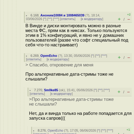
+2
6.168
,
Аноним10084 и 1008465039
(
?
), 18:14,
+
–
03/06/2026 [
^
] [
^^
] [
^^^
] [
ответить
]
[
к модератору
]
/
В Винде и диски монтировать можно в разные
места ФС, прям как в никсах. Только пользуются
этим в 1% конфигураций, и явно не у домашних
пользователей (разве что софт специальный под
себя что-то настраивает)
6.269
,
OpenEcho
(
?
), 13:30, 05/06/2026 [
^
] [
^^
] [
^^^
]
+
–
/
[
ответить
]
[
к модератору
]
> Спасибо, откровение для меня
Про альтернативные дата-стримы тоже не
слышали?
7.270
,
Sm0ke85
(
ok
), 15:41, 05/06/2026 [
^
] [
^^
] [
^^^
]
+
–
/
[
ответить
]
[
к модератору
]
>Про альтернативные дата-стримы тоже
не слышали?
Нет, да и винда только на работе попадается для
запуска сапров(((
+1
8.276
,
OpenEcho
(
?
), 17:05, 06/06/2026 [
^
] [
^^
] [
^^^
]