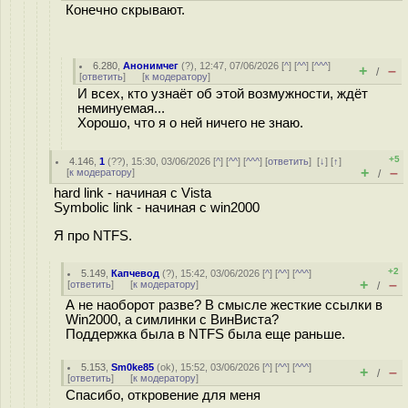
Конечно скрывают.
6.280
,
Анонимчег
(
?
), 12:47, 07/06/2026 [
^
] [
^^
] [
^^^
]
+
–
/
[
ответить
]
[
к модератору
]
И всех, кто узнаёт об этой возмужности, ждёт
неминуемая...
Хорошо, что я о ней ничего не знаю.
+5
4.146
,
1
(
??
), 15:30, 03/06/2026 [
^
] [
^^
] [
^^^
] [
ответить
]
[
↓
] [
↑
]
+
–
[
к модератору
]
/
hard link - начиная с Vista
Symbolic link - начиная с win2000
Я про NTFS.
+2
5.149
,
Капчевод
(
?
), 15:42, 03/06/2026 [
^
] [
^^
] [
^^^
]
+
–
[
ответить
]
[
к модератору
]
/
А не наоборот разве? В смысле жесткие ссылки в
Win2000, а симлинки с ВинВиста?
Поддержка была в NTFS была еще раньше.
5.153
,
Sm0ke85
(
ok
), 15:52, 03/06/2026 [
^
] [
^^
] [
^^^
]
+
–
/
[
ответить
]
[
к модератору
]
Спасибо, откровение для меня