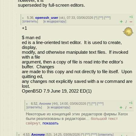
however, it is
superseded by full-screen editors.
+1
5.36
,
openssh_user
(
ok
), 07:33, 03/06/2026 [
^
] [
^^
] [
^^^
]
+
–
[
ответить
]
[
к модератору
]
/
+1
$ man ed
ed is a line-oriented text editor. It is used to create,
display,
modify, and otherwise manipulate text files. If invoked
with a file
argument, then a copy of file is read into the editor's
buffer. Changes
are made to this copy and not directly to file itself. Upon
quitting ed,
any changes not explicitly saved with a w command are
lost.
OpenBSD 7.9 June 19, 2022 ED(1)
+1
6.52
,
Аноним
(
44
), 14:00, 03/06/2026 [
^
] [
^^
] [
^^^
]
+
–
[
ответить
]
[
к модератору
]
/
Некоторые из концепций этих редакторов фирмы Xerox
были реализованы в редакторах...
большой текст
свёрнут,
показать
4.53
,
Аноним
(
53
), 14:25, 03/06/2026 [
^
] [
^^
] [
^^^
] [
ответить
]