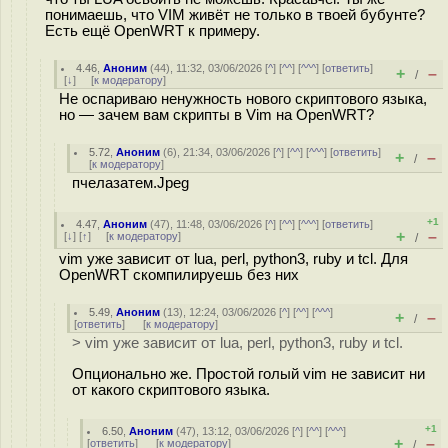
понимаешь, что VIM живёт не только в твоей бубунте?
Есть ещё OpenWRT к примеру.
4.46
,
Аноним
(
44
), 11:32, 03/06/2026 [
^
] [
^^
] [
^^^
] [
ответить
]
+
–
/
[
↓
] [
к модератору
]
Не оспариваю ненужность нового скриптового языка,
но — зачем вам скрипты в Vim на OpenWRT?
5.72
,
Аноним
(
6
), 21:34, 03/06/2026 [
^
] [
^^
] [
^^^
] [
ответить
]
+
–
/
[
к модератору
]
пчелазатем.Jpeg
+1
4.47
,
Аноним
(
47
), 11:48, 03/06/2026 [
^
] [
^^
] [
^^^
] [
ответить
]
+
–
[
↓
] [
↑
] [
к модератору
]
/
vim уже зависит от lua, perl, python3, ruby и tcl. Для
OpenWRT скомпилируешь без них
5.49
,
Аноним
(
13
), 12:24, 03/06/2026 [
^
] [
^^
] [
^^^
]
+
–
/
[
ответить
]
[
к модератору
]
> vim уже зависит от lua, perl, python3, ruby и tcl.
Опционально же. Простой голый vim не зависит ни
от какого скриптового языка.
+1
6.50
,
Аноним
(
47
), 13:12, 03/06/2026 [
^
] [
^^
] [
^^^
]
+
–
[
ответить
]
[
к модератору
]
/