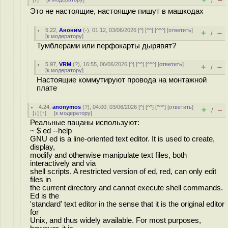
/
Это не настоящие, настоящие пишут в машкодах
5.22
,
Аноним
(
-
), 01:12, 03/06/2026 [
^
] [
^^
] [
^^^
] [
ответить
]
+
–
/
[
к модератору
]
Тумблерами или перфокарты дырявят?
5.97
,
VRM
(
?
), 16:55, 06/06/2026 [
^
] [
^^
] [
^^^
] [
ответить
]
+
–
/
[
к модератору
]
Настоящие коммутируют провода на монтажной
плате
4.24
,
anonymos
(
?
), 04:00, 03/06/2026 [
^
] [
^^
] [
^^^
] [
ответить
]
+
–
/
[
↓
] [
↑
] [
к модератору
]
Реальные пацаны используют:
~ $ ed --help
GNU ed is a line-oriented text editor. It is used to create,
display,
modify and otherwise manipulate text files, both
interactively and via
shell scripts. A restricted version of ed, red, can only edit
files in
the current directory and cannot execute shell commands.
Ed is the
'standard' text editor in the sense that it is the original editor
for
Unix, and thus widely available. For most purposes,