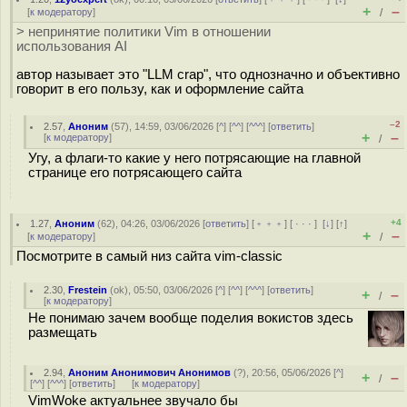
+
–
[
к модератору
]
/
> непринятие политики Vim в отношении
использования AI
автор называет это "LLM crap", что однозначно и объективно
говорит в его пользу, как и оформление сайта
–2
2.57
,
Аноним
(
57
), 14:59, 03/06/2026 [
^
] [
^^
] [
^^^
] [
ответить
]
+
–
[
к модератору
]
/
Угу, а флаги-то какие у него потрясающие на главной
странице его потрясающего сайта
+4
1.27
,
Аноним
(
62
), 04:26, 03/06/2026 [
ответить
] [
﹢﹢﹢
] [
· · ·
]
[
↓
] [
↑
]
+
–
[
к модератору
]
/
Посмотрите в самый низ сайта vim-classic
2.30
,
Frestein
(
ok
), 05:50, 03/06/2026 [
^
] [
^^
] [
^^^
] [
ответить
]
+
–
/
[
к модератору
]
Не понимаю зачем вообще поделия вокистов здесь
размещать
2.94
,
Аноним Анонимович Анонимов
(
?
), 20:56, 05/06/2026 [
^
]
+
–
/
[
^^
] [
^^^
] [
ответить
]
[
к модератору
]
VimWoke актуальнее звучало бы