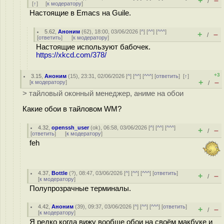
+
–
/
[
↑
] [
к модератору
]
Настоящие в Emacs на Guile.
5.62
,
Аноним
(
62
), 18:00, 03/06/2026 [
^
] [
^^
] [
^^^
]
+
–
/
[
ответить
]
[
к модератору
]
Настоящие используют бабочек.
https://xkcd.com/378/
+3
3.15
,
Аноним
(
15
), 23:31, 02/06/2026 [
^
] [
^^
] [
^^^
] [
ответить
]
[
↑
]
+
–
[
к модератору
]
/
> тайловый оконный менеджер, аниме на обои
Какие обои в тайловом WM?
4.32
,
openssh_user
(
ok
), 06:58, 03/06/2026 [
^
] [
^^
] [
^^^
]
+
–
/
[
ответить
]
[
к модератору
]
feh
4.37
,
Bottle
(
?
), 08:47, 03/06/2026 [
^
] [
^^
] [
^^^
] [
ответить
]
+
–
/
[
к модератору
]
Полупрозрачные терминалы.
4.42
,
Аноним
(
39
), 09:37, 03/06/2026 [
^
] [
^^
] [
^^^
] [
ответить
]
+
–
/
[
к модератору
]
Я редко когда вижу вообще обои на своём макбуке и