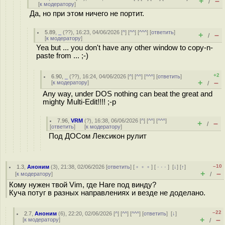
+
–
/
[
к модератору
]
Да, но при этом ничего не портит.
5.89
,
_
(
??
), 16:23, 04/06/2026 [
^
] [
^^
] [
^^^
] [
ответить
]
+
–
/
[
к модератору
]
Yea but ... you don't have any other window to copy-n-
paste from ... ;-)
+2
6.90
,
_
(
??
), 16:24, 04/06/2026 [
^
] [
^^
] [
^^^
] [
ответить
]
+
–
[
к модератору
]
/
Any way, under DOS nothing can beat the great and
mighty Multi-Edit!!!! ;-p
7.96
,
VRM
(
?
), 16:38, 06/06/2026 [
^
] [
^^
] [
^^^
]
+
–
/
[
ответить
]
[
к модератору
]
Под ДОСом Лексикон рулит
–10
1.3
,
Аноним
(
3
), 21:38, 02/06/2026 [
ответить
] [
﹢﹢﹢
] [
· · ·
]
[
↓
] [
↑
]
+
–
[
к модератору
]
/
Кому нужен твой Vim, где Hare под винду?
Куча потуг в разных направлениях и везде не доделано.
–22
2.7
,
Аноним
(
6
), 22:20, 02/06/2026 [
^
] [
^^
] [
^^^
] [
ответить
]
[
↓
]
+
–
[
к модератору
]
/