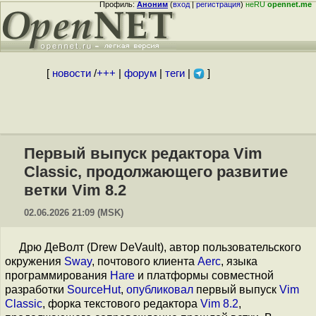
Профиль:
Аноним
(
вход
|
регистрация
)
неRU
opennet.me
[
новости
/
+++
|
форум
|
теги
|
]
Первый выпуск редактора Vim
Classic, продолжающего развитие
ветки Vim 8.2
02.06.2026 21:09 (MSK)
Дрю ДеВолт (Drew DeVault), автор пользовательского
окружения
Sway
, почтового клиента
Aerc
, языка
программирования
Hare
и платформы совместной
разработки
SourceHut
,
опубликовал
первый выпуск
Vim
Classic
, форка текстового редактора
Vim 8.2
,