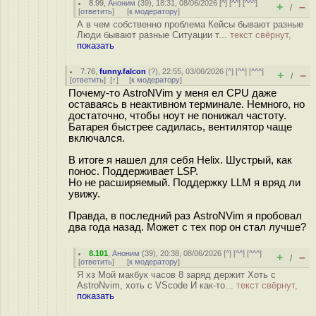
8.99
,
Аноним
(
39
), 18:31, 08/06/2026 [
^
] [
^^
] [
^^^
]
+
–
/
[
ответить
]
[
к модератору
]
А в чем собственно проблема Кейсы бывают разные
Люди бывают разные Ситуации т...
текст свёрнут,
показать
7.76
,
funny.falcon
(
?
), 22:55, 03/06/2026 [
^
] [
^^
] [
^^^
]
+
–
/
[
ответить
]
[
↑
] [
к модератору
]
Почему-то AstroNVim у меня ел CPU даже
оставаясь в неактивном терминале. Немного, но
достаточно, чтобы ноут не понижал частоту.
Батарея быстрее садилась, вентилятор чаще
включался.
В итоге я нашел для себя Helix. Шустрый, как
понос. Поддерживает LSP.
Но не расширяемый. Поддержку LLM я вряд ли
увижу.
Правда, в последний раз AstroNVim я пробовал
два года назад. Может с тех пор он стал лучше?
8.101
,
Аноним
(
39
), 20:38, 08/06/2026 [
^
] [
^^
] [
^^^
]
+
–
/
[
ответить
]
[
к модератору
]
Я хз Мой макбук часов 8 заряд держит Хоть с
AstroNvim, хоть с VScode И как-то...
текст свёрнут,
показать