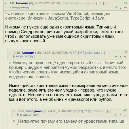
+3
1.8
,
Аноним
(
6
), 22:23, 02/06/2026 [
ответить
] [
﹢﹢﹢
] [
· · ·
]
[
↓
] [
↑
]
+
–
[
к модератору
]
/
>с новым скриптовым языком Vim9 Script, имеющим
синтаксис, близкий к JavaScript, TypeScript и Java.
Никому не нужен ещё один скриптовый язык. Типичный
пример Синдром неприятия чужой разработки, вместо того
чтобы использовать уже имеющийся скриптовый язык,
выдумывают новый.
–2
2.16
,
Аноним
(
15
), 23:33, 02/06/2026 [
^
] [
^^
] [
^^^
] [
ответить
]
[
↓
]
+
–
[
к модератору
]
/
> Никому не нужен ещё один скриптовый язык. Типичный
пример Синдром неприятия чужой разработки, вместо того
чтобы использовать уже имеющийся скриптовый язык,
выдумывают новый.
Имеющийся скриптовый язык - наимерзейшее местячковое
поделие, заменять его чем угодно - первое, что нужно
сделать. Непонятно почему его заменяют уродствами типа
lua и вот этого, а не обычными javascript или python.
+5
3.25
,
anonymos
(
?
), 04:10, 03/06/2026 [
^
] [
^^
] [
^^^
] [
ответить
]
[
↓
]
+
–
[
к модератору
]
/
> "Непонятно почему его заменяют уродствами типа lua
..."