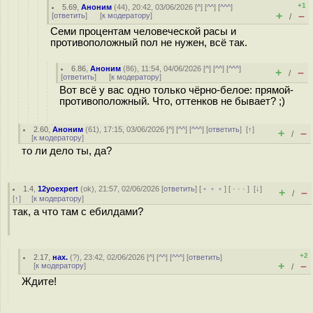
+1
5.69
,
Аноним
(
44
), 20:42, 03/06/2026 [
^
] [
^^
] [
^^^
]
+
–
[
ответить
]
[
к модератору
]
/
Семи процентам человеческой расы и
противоположный пол не нужен, всё так.
6.86
,
Аноним
(
86
), 11:54, 04/06/2026 [
^
] [
^^
] [
^^^
]
+
–
/
[
ответить
]
[
к модератору
]
Вот всё у вас одно только чёрно-белое: прямой-
противоположный. Что, оттенков не бывает? ;)
2.60
,
Аноним
(
61
), 17:15, 03/06/2026 [
^
] [
^^
] [
^^^
] [
ответить
]
[
↑
]
+
–
/
[
к модератору
]
то ли дело ты, да?
1.4
,
12yoexpert
(
ok
), 21:57, 02/06/2026 [
ответить
] [
﹢﹢﹢
] [
· · ·
]
[
↓
]
+
–
/
[
↑
] [
к модератору
]
так, а что там с ебилдами?
+2
2.17
,
нах.
(
?
), 23:42, 02/06/2026 [
^
] [
^^
] [
^^^
] [
ответить
]
+
–
[
к модератору
]
/
Ждите!