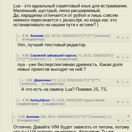
Lua - это идеальный скриптовый язык для встраивания.
Маленький, шустрый, легко расширяемый.
Да, парадигма отличается от python и лишь совсем
немного пересекается с javascript, но когда нас это
останавливало на нашем пути к истине? )
4.41
,
Аноним
(
41
), 09:33, 03/06/2026 [
^
] [
^^
] [
^^^
] [
ответить
]
+
–
/
[
к модератору
]
Vim, лучший текстовый редактор.
4.66
,
Смузихеб забывший пароль
(
?
), 20:01, 03/06/2026 [
^
]
+
–
/
[
^^
] [
^^^
] [
ответить
]
[
↓
] [
к модератору
]
луа - уже бесперспективная древность. Какая доля
новых проектов выходит на ней ?
5.92
,
Деаноним
(
?
), 11:12, 05/06/2026 [
^
] [
^^
] [
^^^
]
+
–
/
[
ответить
]
[
к модератору
]
А что есть на замену Lua? Помимо JS, TS.
4.78
,
funny.falcon
(
?
), 23:01, 03/06/2026
Скрыто ботом-
+
–
/
модератором
[
к модератору
]
–1
3.43
,
Аноним
(
39
), 09:41, 03/06/2026 [
^
] [
^^
] [
^^^
] [
ответить
]
[
↑
]
+
–
[
к модератору
]
/
Отлично. Давайте VIM будет зависеть от питона, потому
что ты LUA освоить не можешь. Красавчег. Ты же