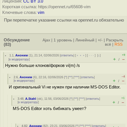
Лицензия:
CC BY 3.0
Короткая ссылка: https://opennet.ru/65608-vim
Ключевые слова:
vim
При перепечатке указание ссылки на opennet.ru обязательно
Обсуждение
Ajax
|
1 уровень
|
Линейный
|
+/-
|
Раскрыть
(83)
всё
|
RSS
+9
1.1
,
Аноним
(
1
), 21:14, 02/06/2026 [
ответить
] [
﹢﹢﹢
] [
· · ·
]
[
↓
]
+
–
[
к модератору
]
/
Нужно больше клонов/форков vi(m) /s
–4
2.6
,
Аноним
(
6
), 22:16, 02/06/2026 [
^
] [
^^
] [
^^^
] [
ответить
]
+
–
[
к модератору
]
/
И оригинальный Vi не нужен при наличии MS-DOS Editor.
+1
3.48
,
A.Stahl
(
ok
), 11:56, 03/06/2026 [
^
] [
^^
] [
^^^
] [
ответить
]
+
–
[
к модератору
]
/
MS-DOS Editor хоть бибикать умеет?
4.82
,
Аноним
(
82
), 23:21, 03/06/2026 [
^
] [
^^
] [
^^^
] [
ответить
]