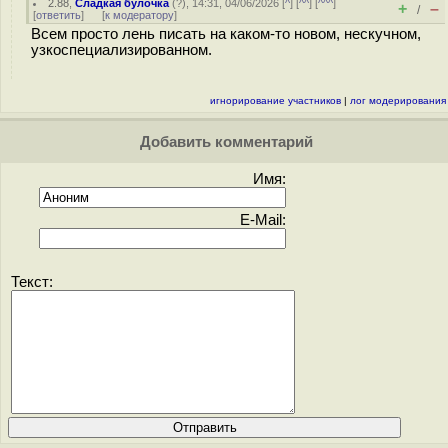
2.88
,
Сладкая булочка
(
?
), 14:31, 04/06/2026 [
^
] [
^^
] [
^^^
]
+
–
/
[
ответить
]
[
к модератору
]
Всем просто лень писать на каком-то новом, нескучном,
узкоспециализированном.
игнорирование участников
|
лог модерирования
Добавить комментарий
Имя:
E-Mail:
Текст: