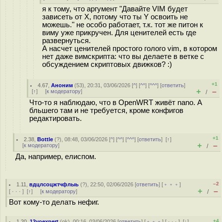
я к тому, что аргумент "Давайте VIM будет
зависеть от X, потому что ты Y освоить не
можешь." не особо работает, т.к. тот же питон к
виму уже прикручен. Для ценителей есть где
развернуться.
А насчет ценителей простого голого vim, в котором
нет даже вимскрипта: что вы делаете в ветке с
обсуждением скриптовых движков? :)
+1
4.67
,
Аноним
(
53
), 20:31, 03/06/2026 [
^
] [
^^
] [
^^^
] [
ответить
]
+
–
[
↑
] [
к модератору
]
/
Что-то я наблюдаю, что в OpenWRT живёт nano. А
бльшего там и не требуется, кроме конфигов
редактировать.
+1
2.38
,
Bottle
(
?
), 08:48, 03/06/2026 [
^
] [
^^
] [
^^^
] [
ответить
]
[
↑
]
+
–
[
к модератору
]
/
Да, например, елиспом.
–2
1.11
,
вдцлсоцжтчфлыь
(
?
), 22:50, 02/06/2026 [
ответить
] [
﹢﹢﹢
]
+
–
[
· · ·
]
[
↑
] [
к модератору
]
/
Вот кому-то делать нефиг.
+4
1.20
,
12yoexpert
(
ok
), 00:16, 03/06/2026 [
ответить
] [
﹢﹢﹢
] [
· · ·
]
[
↓
]