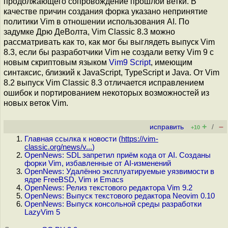
продолжающего сопровождение прошлой ветки. В
качестве причин создания форка указано непринятие
политики Vim в отношении использования AI. По
задумке Дрю ДеВолта, Vim Classic 8.3 можно
рассматривать как то, как мог бы выглядеть выпуск Vim
8.3, если бы разработчики Vim не создали ветку Vim 9 с
новым скриптовым языком
Vim9 Script
, имеющим
синтаксис, близкий к JavaScript, TypeScript и Java. От Vim
8.2 выпуск Vim Classic 8.3 отличается исправлением
ошибок и портированием некоторых возможностей из
новых веток Vim.
+
–
исправить
/
+10
Главная ссылка к новости (
https://vim-
classic.org/news/v...
)
OpenNews: SDL запретил приём кода от AI. Созданы
форки Vim, избавленные от AI-изменений
OpenNews: Удалённо эксплуатируемые уязвимости в
ядре FreeBSD, Vim и Emacs
OpenNews: Релиз текстового редактора Vim 9.2
OpenNews: Выпуск текстового редактора Neovim 0.10
OpenNews: Выпуск консольной среды разработки
LazyVim 5