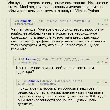
Vim нужен позерам, с синдромом самозванца. Именно они
ставят Mankato, тайловый оконный менеджер, аниме на
обои и рассказывают всем что пишут в Vim на Python.
+11
3.9
,
Аноним
(
9
), 22:31, 02/06/2026 [
^
] [
^^
] [
^^^
] [
ответить
]
[
↓
]
+
–
[
к модератору
]
/
Чёт ты гонишь. Мне вот сугубо фиолетово, просто вим
наиболее эффективный и может всё необходимое
благодаря плагинам, легко настраивается, как надо
именно мне (с графическими редакторами нет и толики
того комфорта). А то, что он не на электроне, ну, уж
извините.
–5
4.10
,
Аноним
(
6
), 22:47, 02/06/2026 [
^
] [
^^
] [
^^^
] [
ответить
]
+
–
[
к модератору
]
/
Что ты там настраивать собрался а текстовом
редакторе?
5.33
,
Аноним
(
33
), 07:20, 03/06/2026 [
^
] [
^^
] [
^^^
]
+
–
/
[
ответить
]
[
↓
] [
к модератору
]
Пришла секта любителей обмазать текстовый
редактор лсп, плагинами, подсветками и называть
эту самосборную солянку гордым словом IDE. (где
он интегрированности ровно ноль целых ноль
десятых)