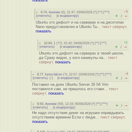
показать
–1
9.74
,
Аноним
(
6
), 21:47, 03/06/2026 [
^
] [
^^
] [
^^^
]
+
–
[
ответить
]
[
к модератору
]
/
Ubuntu это дефолт и на серверах и на десктопах
Nano предустановлен в Ubuntu Ты...
текст свёрнут,
показать
+1
10.84
,
1
(
??
), 01:42, 04/06/2026 [
^
] [
^^
] [
^^^
]
+
–
[
ответить
]
[
к модератору
]
/
Ubuntu это дефолт на серверах в твоей школе,
да Сразу видно, у кого каникулы на...
текст
свёрнут,
показать
–1
8.77
,
funny.falcon
(
?
), 22:57, 03/06/2026 [
^
] [
^^
] [
^^^
]
+
–
[
ответить
]
[
↑
] [
к модератору
]
/
Поставил на днях Ubuntu Server 26 04 Vim
поставился сам, не пришлось его стави...
текст
свёрнут,
показать
8.93
,
Аноним
(
93
), 12:19, 05/06/2026 [
^
] [
^^
] [
^^^
]
+
–
/
[
ответить
]
[
к модератору
]
Не надо отсутствие денег на игрушки оправдывать
отсутствием времени Если с бюдж...
текст свёрнут,
показать