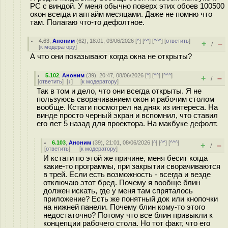
PC с виндой. У меня обычно поверх этих обоев 100500
окон всегда и аптайм месяцами. Даже не помню что
там. Полагаю что-то дефолтное.
4.63
,
Аноним
(
62
), 18:01, 03/06/2026 [
^
] [
^^
] [
^^^
] [
ответить
]
+
–
/
[
к модератору
]
А что они показывают когда окна не открыты?
5.102
,
Аноним
(
39
), 20:47, 08/06/2026 [
^
] [
^^
] [
^^^
]
+
–
/
[
ответить
]
[
↓
] [
к модератору
]
Так в том и дело, что они всегда открыты. Я не
пользуюсь сворачиванием окон и рабочим столом
вообще. Кстати посмотрел на днях из интереса. На
винде просто черный экран и вспомнил, что ставил
его лет 5 назад для проектора. На макбуке дефолт.
6.103
,
Аноним
(
39
), 21:01, 08/06/2026 [
^
] [
^^
] [
^^^
]
+
–
/
[
ответить
]
[
к модератору
]
И кстати по этой же причине, меня бесит когда
какие-то программы, при закрытии сворачиваются
в трей. Если есть возможность - всегда и везде
отключаю этот бред. Почему я вообще блин
должен искать, где у меня там спряталось
приложение? Есть же понятный док или кнопочки
на нижней панели. Почему блин кому-то этого
недостаточно? Потому что все блин привыкли к
концепции рабочего стола. Но тот факт, что его