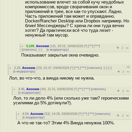
использование влечет за собой кучу неудобных
компромиссов, вроде сворачивания окон и
приложений в трее, все как-то упускают. Ладно.
Часть приложений там может и оправданно.
Docker/Rancher Desktop или Dropbox например. Но
блин! Мессенджеры? С хрена ли они туда вечно
хотят? Да практически всё что туда лезет -
ненужный там мусор.
5.105
,
Аноним
(
13
), 18:15, 10/06/2026 [
^
] [
^^
] [
^^^
]
+
–
/
[
ответить
]
[
↑
] [
к модератору
]
Показывают закрытые окна очевидно.
+1
2.23
,
Аноним
(
23
), 01:47, 03/06/2026 [
^
] [
^^
] [
^^^
] [
ответить
]
[
↓
] [
↑
]
+
–
[
к модератору
]
/
Лол, во что-что, а винда никому не нужна.
3.45
,
Аноним
(
44
), 11:31, 03/06/2026 [
^
] [
^^
] [
^^^
] [
ответить
]
+
–
/
[
к модератору
]
Лол, то ли дело 4% (или сколько уже там? героическими
усилиями до 5% дотянули?).
4.54
,
Аноним
(
53
), 14:28, 03/06/2026 [
^
] [
^^
] [
^^^
] [
ответить
]
+
–
/
[
к модератору
]
А что не так-то? Этим 4% Винда ненужна 100%.