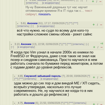
8.100
,
Аноним
(
39
), 18:47, 08/06/2026 [
^
] [
^^
] [
^^^
]
+
–
/
[
ответить
]
[
к модератору
]
Ну-ну Важненький дяденька тут нас научит
оптимизации времени Я в IT года так с...
текст
свёрнут,
показать
5.61
,
Аноним
(
61
), 17:17, 03/06/2026 [
^
] [
^^
] [
^^^
]
+
–
/
[
ответить
]
[
↑
] [
к модератору
]
всё что нужно. но судя по всему для кого-то
настройки сложнее смены обоев - рокет сайнс
+8
3.13
,
Аноним
(
13
), 22:58, 02/06/2026 [
^
] [
^^
] [
^^^
] [
ответить
]
[
↓
]
+
–
[
↑
] [
к модератору
]
/
Я когда про Vim узнал в начале 2000х из книжки по
FreeBSD от Федорчука, даже слов таких не знал как
позер и синдром самозванца. Просто научился в нем
работать сначала по бумажке перед монитором, а потом
с годами довёл до уровня рефлексов.
4.65
,
Смузихеб забывший пароль
(
?
), 20:00, 03/06/2026 [
^
]
+
–
/
[
^^
] [
^^^
] [
ответить
]
[
к модератору
]
эдак можно до сих пор и дом виндой МЕ / ХП сидеть,
всерьёз утверждая, насколько это лучше
современного. Не, ну научился же когда-то в них
работать и дошло до рефлексов )
4.75
,
Аноним
(
6
), 21:50, 03/06/2026 [
^
] [
^^
] [
^^^
] [
ответить
]
+
–
/