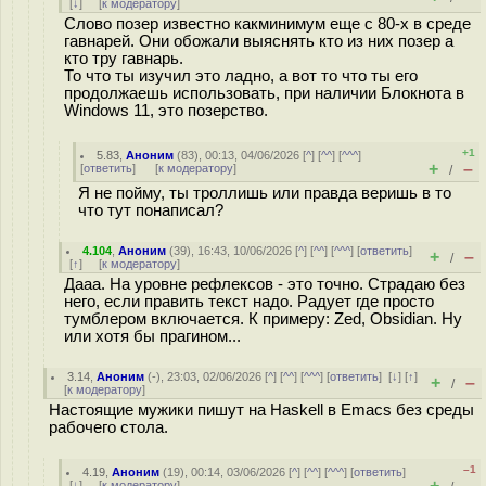
[
↓
] [
к модератору
]
Слово позер известно какминимум еще с 80-х в среде
гавнарей. Они обожали выяснять кто из них позер а
кто тру гавнарь.
То что ты изучил это ладно, а вот то что ты его
продолжаешь использовать, при наличии Блокнота в
Windows 11, это позерство.
+1
5.83
,
Аноним
(
83
), 00:13, 04/06/2026 [
^
] [
^^
] [
^^^
]
+
–
[
ответить
]
[
к модератору
]
/
Я не пойму, ты троллишь или правда веришь в то
что тут понаписал?
4.104
,
Аноним
(
39
), 16:43, 10/06/2026 [
^
] [
^^
] [
^^^
] [
ответить
]
+
–
/
[
↑
] [
к модератору
]
Дааа. На уровне рефлексов - это точно. Страдаю без
него, если править текст надо. Радует где просто
тумблером включается. К примеру: Zed, Obsidian. Ну
или хотя бы прагином...
3.14
,
Аноним
(
-
), 23:03, 02/06/2026 [
^
] [
^^
] [
^^^
] [
ответить
]
[
↓
] [
↑
]
+
–
/
[
к модератору
]
Настоящие мужики пишут на Haskell в Emacs без среды
рабочего стола.
–1
4.19
,
Аноним
(
19
), 00:14, 03/06/2026 [
^
] [
^^
] [
^^^
] [
ответить
]
+
–
[
↓
] [
к модератору
]