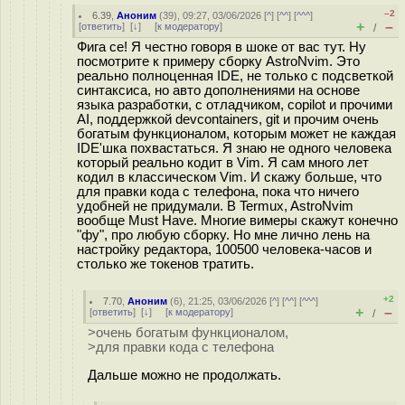
–2
6.39
,
Аноним
(
39
), 09:27, 03/06/2026 [
^
] [
^^
] [
^^^
]
+
–
[
ответить
]
[
↓
] [
к модератору
]
/
Фига се! Я честно говоря в шоке от вас тут. Ну
посмотрите к примеру сборку AstroNvim. Это
реально полноценная IDE, не только с подсветкой
синтаксиса, но авто дополнениями на основе
языка разработки, с отладчиком, copilot и прочими
AI, поддержкой devcontainers, git и прочим очень
богатым функционалом, которым может не каждая
IDE'шка похвастаться. Я знаю не одного человека
который реально кодит в Vim. Я сам много лет
кодил в классическом Vim. И скажу больше, что
для правки кода с телефона, пока что ничего
удобней не придумали. В Termux, AstroNvim
вообще Must Have. Многие вимеры скажут конечно
"фу", про любую сборку. Но мне лично лень на
настройку редактора, 100500 человека-часов и
столько же токенов тратить.
+2
7.70
,
Аноним
(
6
), 21:25, 03/06/2026 [
^
] [
^^
] [
^^^
]
+
–
[
ответить
]
[
↓
] [
к модератору
]
/
>очень богатым функционалом,
>для правки кода с телефона
Дальше можно не продолжать.