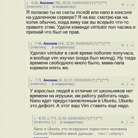
6.40
,
Аноним
(
39
), 09:33, 03/06/2026 [
^
] [
^^
] [
^^^
]
+
–
/
[
ответить
]
[
↑
] [
к модератору
]
Я полагаю ты из секты mcedit или nano в консоле
на удаленном сервере? Я на вас смотрю как на
колек обычно, когда вижу как вы всерьёз что-то
правите этим. Удели команде vimtutor пол часика и
признай что был не прав.
7.44
,
Аноним
(
44
), 11:24, 03/06/2026 [
^
] [
^^
] [
^^^
]
+
–
/
[
ответить
]
[
к модератору
]
Уделял vimtutor в своё время поболее получаса,
и вообще vim изучал (когда был молод). Ну тогда
времени свободного много было, мама-папа
кормили опять же.
–1
7.71
,
Аноним
(
6
), 21:27, 03/06/2026 [
^
] [
^^
] [
^^^
]
+
–
[
ответить
]
[
к модератору
]
/
У взрослых людей в отличие от школьников нет
времени на игрушки, им работу работать надо.
Nano идет предустановленным в Ubuntu, Ubuntu
это дефолт. А этот ваш Vim ставить еще надо.
–1
8.73
,
1
(
??
), 21:40, 03/06/2026 [
^
] [
^^
] [
^^^
]
+
–
[
ответить
]
[
↓
] [
к модератору
]
/
Nano и Ubuntu это иснрумэнт взрослого человека
Сильно Улыбайте меня дальше...
текст свёрнут,