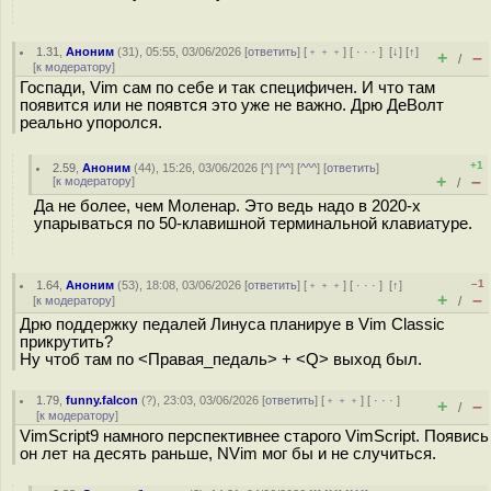
1.31
,
Аноним
(
31
), 05:55, 03/06/2026 [
ответить
] [
﹢﹢﹢
] [
· · ·
]
[
↓
] [
↑
]
+
–
/
[
к модератору
]
Госпади, Vim сам по себе и так специфичен. И что там
появится или не появтся это уже не важно. Дрю ДеВолт
реально упоролся.
+1
2.59
,
Аноним
(
44
), 15:26, 03/06/2026 [
^
] [
^^
] [
^^^
] [
ответить
]
+
–
[
к модератору
]
/
Да не более, чем Моленар. Это ведь надо в 2020-х
упарываться по 50-клавишной терминальной клавиатуре.
–1
1.64
,
Аноним
(
53
), 18:08, 03/06/2026 [
ответить
] [
﹢﹢﹢
] [
· · ·
]
[
↑
]
+
–
[
к модератору
]
/
Дрю поддержку педалей Линуса планируе в Vim Classic
прикрутить?
Ну чтоб там по <Правая_педаль> + <Q> выход был.
1.79
,
funny.falcon
(
?
), 23:03, 03/06/2026 [
ответить
] [
﹢﹢﹢
] [
· · ·
]
+
–
/
[
к модератору
]
VimScript9 намного перспективнее старого VimScript. Появись
он лет на десять раньше, NVim мог бы и не случиться.